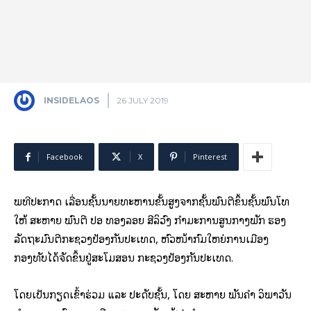
INSIDELAOS
26 JULY 2019
Facebook
X
Pinterest
ພິທີປະກາດ ເລື່ອນຊັ້ນນາຍທະຫານຂັ້ນສູງຈາກຊັ້ນພົນຕີຂຶ້ນຊັ້ນພົນໂທ
ໃຫ້ ສະຫາຍ ພົນຕີ ປອ ທອງລອຍ ສີລິວົງ ກຳມະການສູນກາງພັກ ຮອງ
ລັດຖະມົນຕີກະຊວງປ້ອງກັນປະເທດ, ຫົວໜ້າກົມໃຫຍ່ການເມືອງ
ກອງທັບໄດ້ຈັດຂຶ້ນຢູ່ສະໂມສອນ ກະຊວງປ້ອງກັນປະເທດ.
ໂດຍເປັນກຽດເຂົ້າຮ່ວມ ແລະ ປະດັບຊັ້ນ, ໂດຍ ສະຫາຍ ພັນຄໍາ ວິພາວັນ