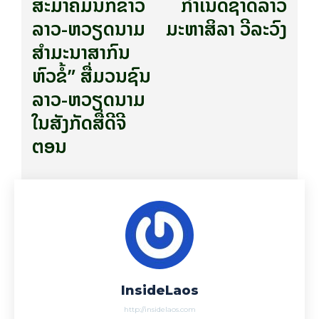
ສະມາຄົມນັກຂ່າວ
ກໍາເນີດຊາດລາວ
ລາວ-ຫວຽດນາມ
ມະຫາສິລາ ວີລະວົງ
ສໍາມະນາສາກົນ
ຫົວຂໍ້” ສື່ມວນຊົນ
ລາວ-ຫວຽດນາມ
ໃນສັງກັດສື່ດີຈີ
ຕອນ
InsideLaos
http://insidelaos.com