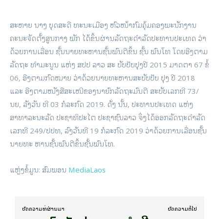
ສະຫາຍ ນາງ ບຸດສະດີ ທະນະເມືອງ ຫົວໜ້າກົມຄຸ້ມຄອງພະນັກງານ
ຄະນະຈັດຕັ້ງສູນກາງ ພັກ ໄດ້ຂຶ້ນຜ່ານລັດຖະດຳລັດປະທານປະເທດ ວ່າ
ດ້ວຍການເລື່ອນ ຊັ້ນນາຍທະຫານຊັ້ນພົນຕີຂຶ້ນ ຊັ້ນ ພົນໂທ ໂດຍອີງຕາມ
ລັດຖະ ທຳມະນູນ ແຫ່ງ ສປປ ລາວ ສະ ບັບປັບປຸງປີ 2015 ມາດຕາ 67 ຂໍ້
06, ອີງຕາມກົດໝາຍ ວ່າດ້ວຍນາຍທະຫານສະບັບປັບ ປຸງ ປີ 2018
ແລະ ອີງຕາມໜັງສືສະເໜີຂອງນາຍົກລັດຖະມົນຕີ ສະບັບເລກທີ 73/
ນຍ, ລັງວັນ ທີ 03 ກໍລະກົດ 2019. ດັ່ງ ນັ້ນ, ປະທານປະເທດ ແຫ່ງ
ສາທາລະນະລັດ ປະຊາທິປະໄຕ ປະຊາຊົນລາວ ຈຶ່ງໄດ້ອອກລັດຖະດຳລັດ
ເລກທີ 249/ປປທ, ລົງວັນທີ 19 ກໍລະກົດ 2019 ວ່າດ້ວຍການເລື່ອນຊັ້ນ
ນາຍທະ ຫານຊັ້ນພົນຕີຂຶ້ນຊັ້ນພົນໂທ.
ແຫຼ່ງຂໍ້ມູນ: ສົມພອນ
MediaLaos
ບົດ​ຄວາມ​ທີ່​ຜ່ານ​ມາ
ບົດ​ຄວາມ​ຕໍ່​ໄປ