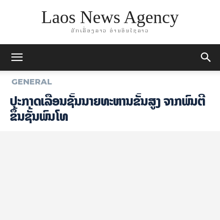
Laos News Agency
ມັກເລື່ອງລາວ ອ່ານອິນໄຊລາວ
GENERAL
ປະກາດເລື່ອນຊັ້ນນາຍທະຫານຂັ້ນສູງ ຈາກພົນຕີ
ຂຶ້ນຊັ້ນພົນໂທ