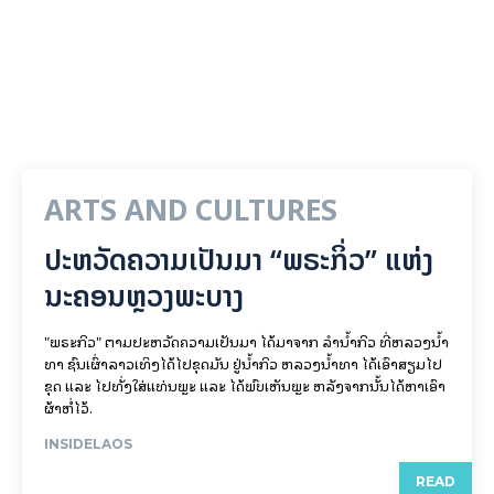
ARTS AND CULTURES
ປະຫວັດຄວາມເປັນມາ “ພຣະກິ່ວ” ແຫ່ງ
ນະຄອນຫຼວງພະບາງ
"ພຣະກິວ" ຕາມປະຫວັດຄວາມເປັນມາ ໄດ້ມາຈາກ ລຳນ້ຳກິວ ທີ່ຫລວງນ້ຳ
ທາ ຊົນເຜົ່າລາວເທິງໄດ້ໄປຂຸດມັນ ຢູ່ນ້ຳກິວ ຫລວງນ້ຳທາ ໄດ້ເອົາສຽມໄປ
ຂຸດ ແລະ ໄປທັ່ງໃສ່ແທ່ນພຼະ ແລະ ໄດ້ພົບເຫັນພຼະ ຫລັງຈາກນັ້ນໄດ້ຫາເອົາ
ຜ້າຫໍ່ໄວ້.
INSIDELAOS
READ