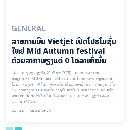
GENERAL
ສາຍການບິນ Vietjet ເປີດໂປຣໂມຊັ່ນ
ໃຫຍ່ Mid Autumn festival
ດ້ວຍລາຄາພຽງແຕ່ 0 ໂດລາເທົ່ານັ້ນ
(ນະຄອນຫຼວງວຽງຈັນ, 23 ກັນຍາ 2025) – ສາຍການບິນ Vietjet
ສະຫຼອງງານ Mid Autumn festival ດ້ວຍປີ້ໂດຍສານ Eco ຫຼາຍພັນໃບ
ໃນລາຄາພຽງແຕ່ 0 ໂດລາສະຫະລັດ (ບໍ່ລວມພາສີແລະຄ່າທໍານຽມ) ທົ່ວ
ປະເທດຫວຽດນາມ ແລະເສັ້ນທາງບິນສາກົນໃນປະເທດລາວ, ລວມທັງ
ສາຍການບິນປະຈໍາວັນເຊື່ອມຕໍ່ລະຫວ່າງນະຄອນຫຼວງວຽງຈັນ ແລະ
ນະຄອນໂຮ່ຈີມິນ.
24 SEPTEMBER 2025