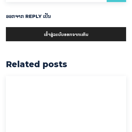
ອອກ​ຈາກ REPLY ເປັນ
ເຂົ້າ​ສູ່​ລະ​ບົບ​ອອກ​ຈາກ​ເຫັນ
Related posts