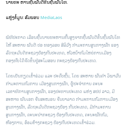
ນາຍທະ ຫານຊັ້ນພົນຕີຂຶ້ນຊັ້ນພົນໂທ.
ແຫຼ່ງຂໍ້ມູນ: ສົມພອນ
MediaLaos
ພິທີປະກາດ ເລື່ອນຊັ້ນນາຍທະຫານຂັ້ນສູງຈາກຊັ້ນພົນຕີຂຶ້ນຊັ້ນພົນໂທ
ໃຫ້ ສະຫາຍ ພົນຕີ ປອ ທອງລອຍ ສີລິວົງ ກຳມະການສູນກາງພັກ ຮອງ
ລັດຖະມົນຕີກະຊວງປ້ອງກັນປະເທດ, ຫົວໜ້າກົມໃຫຍ່ການເມືອງ
ກອງທັບໄດ້ຈັດຂຶ້ນຢູ່ສະໂມສອນ ກະຊວງປ້ອງກັນປະເທດ.
ໂດຍເປັນກຽດເຂົ້າຮ່ວມ ແລະ ປະດັບຊັ້ນ, ໂດຍ ສະຫາຍ ພັນຄໍາ ວິພາວັນ
ກຳມະການກົມການ ເມືອງສູນກາງພັກ, ຜູ້ປະຈຳການ ຄະນະ
ເລຂາທິການສູນກາງພັກ, ຮອງປະທານປະເທດ ແຫ່ງ ສປປ ລາວ, ມີ
ສະຫາຍ ພົນເອກ ຈັນສະໝອນ ຈັນຍາລາດ ກຳມະການກົມການເມືອງ
ສູນກາງພັກ, ລັດຖະມົນຕີກະຊວງປ້ອງ ກັນປະເທດ, ມີກຳມະການ
ສູນກາງພັກ, ຄະນະນໍາກະຊວງ ປ້ອງກັນປະເທດ, ຄະນະພັກກົມ,
ຫ້ອງການ, ອ້ອມຂ້າງກະຊວງ ປ້ອງກັນປະເທດເຂົ້າຮ່ວມ.