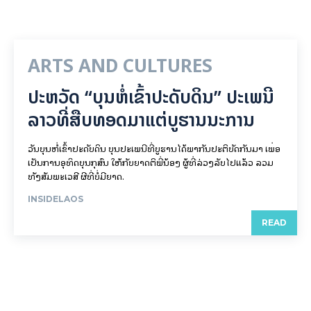
ARTS AND CULTURES
ປະຫວັດ “ບຸນຫໍ່ເຂົ້າປະດັບດິນ” ປະເພນີ
ລາວທີ່ສືບທອດມາແຕ່ບູຮານນະການ
ວັນບຸນຫໍ່ເຂົ້າປະດັບດິນ ບຸນປະເພນີທີ່ບູຮານໄດ້ພາກັນປະຕິບັດກັນມາ ເພື່ອ
ເປັນການອຸທິດບຸນກຸສົນ ໃຫ້ກັບຍາດຕິພີ່ນ້ອງ ຜູ້ທີ່ລ່ວງລັບໄປແລ້ວ ລວມ
ທັງສັມພະເວສີ ຜີທີ່ບໍ່ມີຍາດ.
INSIDELAOS
READ