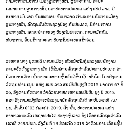
ກຳມະການກົມການ ເມືອງສູນກາງພັກ, ຜູ້ປະຈຳການ ຄະນະ
ເລຂາທິການສູນກາງພັກ, ຮອງປະທານປະເທດ ແຫ່ງ ສປປ ລາວ, ມີ
ສະຫາຍ ພົນເອກ ຈັນສະໝອນ ຈັນຍາລາດ ກຳມະການກົມການເມືອງ
ສູນກາງພັກ, ລັດຖະມົນຕີກະຊວງປ້ອງ ກັນປະເທດ, ມີກຳມະການ
ສູນກາງພັກ, ຄະນະນໍາກະຊວງ ປ້ອງກັນປະເທດ, ຄະນະພັກກົມ,
ຫ້ອງການ, ອ້ອມຂ້າງກະຊວງ ປ້ອງກັນປະເທດເຂົ້າຮ່ວມ.
ສະຫາຍ ນາງ ບຸດສະດີ ທະນະເມືອງ ຫົວໜ້າກົມຄຸ້ມຄອງພະນັກງານ
ຄະນະຈັດຕັ້ງສູນກາງ ພັກ ໄດ້ຂຶ້ນຜ່ານລັດຖະດຳລັດປະທານປະເທດ ວ່າ
ດ້ວຍການເລື່ອນ ຊັ້ນນາຍທະຫານຊັ້ນພົນຕີຂຶ້ນ ຊັ້ນ ພົນໂທ ໂດຍອີງຕາມ
ລັດຖະ ທຳມະນູນ ແຫ່ງ ສປປ ລາວ ສະ ບັບປັບປຸງປີ 2015 ມາດຕາ 67 ຂໍ້
06, ອີງຕາມກົດໝາຍ ວ່າດ້ວຍນາຍທະຫານສະບັບປັບ ປຸງ ປີ 2018
ແລະ ອີງຕາມໜັງສືສະເໜີຂອງນາຍົກລັດຖະມົນຕີ ສະບັບເລກທີ 73/
ນຍ, ລັງວັນ ທີ 03 ກໍລະກົດ 2019. ດັ່ງ ນັ້ນ, ປະທານປະເທດ ແຫ່ງ
ສາທາລະນະລັດ ປະຊາທິປະໄຕ ປະຊາຊົນລາວ ຈຶ່ງໄດ້ອອກລັດຖະດຳລັດ
ເລກທີ 249/ປປທ, ລົງວັນທີ 19 ກໍລະກົດ 2019 ວ່າດ້ວຍການເລື່ອນຊັ້ນ