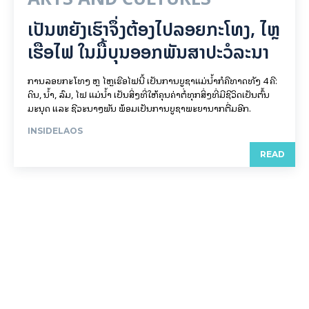
ເປັນ​ຫຍັງ​ເຮົາ​ຈຶ່ງ​ຕ້ອງ​ໄປລອຍ​ກະ​ໂທງ, ໄຫຼ​
ເຮືອ​ໄຟ ໃນ​ມື້​​ບຸນ​ອອກ​ພັນ​ສາ​ປະ​ວໍ​ລະ​ນາ
ການລອຍ​ກະ​ໂທງ ຫຼື ໄຫຼເຮືອໄຟນີ້ ເປັນການບູຊາແມ່ນໍ້າກໍຄືທາດທັງ 4 ຄື:
ດິນ, ນໍ້າ, ລົມ, ໄຟ ແມ່ນໍ້າ ເປັນສິ່ງທີ່ໃຫ້ຄຸນຄ່າຕໍ່ທຸກສິ່ງທີ່ມີຊີວິດເປັນຕົ້ນ
ມະນຸດ ແລະ ຊີວະນາໆພັນ ພ້ອມເປັນການບູຊາພະຍານາກຕື່ມອີກ.
INSIDELAOS
READ