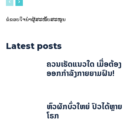
ຂໍຂອບໃຈນຳຜູ້ສະໜັບສະໜູນ
Latest posts
ຄວນເຮັດແນວໃດ ເມື່ອຕ້ອງ
ອອກກຳລັງກາຍຍາມຝົນ!
ຫົວຜັກບົ່ວໃຫຍ່ ປົວໄດ້ຫຼາຍ
ໂຣກ