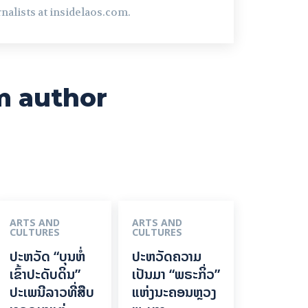
nalists at insidelaos.com.
m author
ARTS AND
ARTS AND
CULTURES
CULTURES
ປະຫວັດ “ບຸນຫໍ່
ປະຫວັດຄວາມ
ເຂົ້າປະດັບດິນ”
ເປັນມາ “ພຣະກິ່ວ”
ປະເພນີລາວທີ່ສືບ
ແຫ່ງນະຄອນຫຼວງ