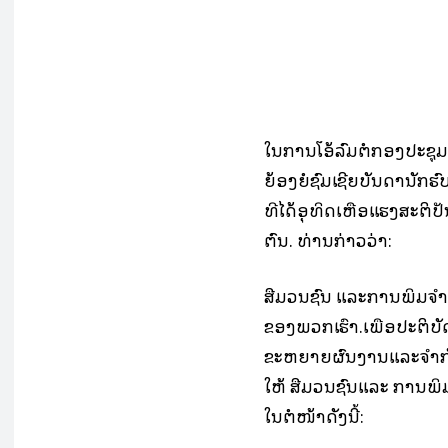
Fa
ແບ່ງປັນ
ໃນການໂອ້ລົມຕໍ່ກອງປະຊຸ
ຍ້ອງຍໍຊົມເຊີຍບັນດານັກ
ທີ່ໄດ້ອຸທິດເຫື່ອແຮງສະຕ
ຕົນ. ທ່ານກ່າວວ່າ:
ສື່ມວນຊົນ ແລະການພິມຈ
ຂອງພວກເຮົາ.ເພື່ອປະຕິບ
ຂະຫຍາຍຜົນງານແລະຈໍາກັດຈຸ
ໃຫ້ ສື່ມວນຊົນແລະ ການພິ
ໃນຕໍ່ໜ້າດັ່ງນີ້: