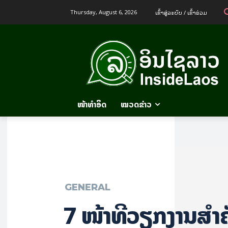
ເຂົ້າ​ສູ່​ລະ​ບົບ / ເຂົ້າ​ຮ່ວມ
Thursday, August 6, 2026
ໜ້າທຳອິດ
ໝວດຂ່າວ
GENERAL
7 ໜ້າທີ່ວຽກງານສຳຄ