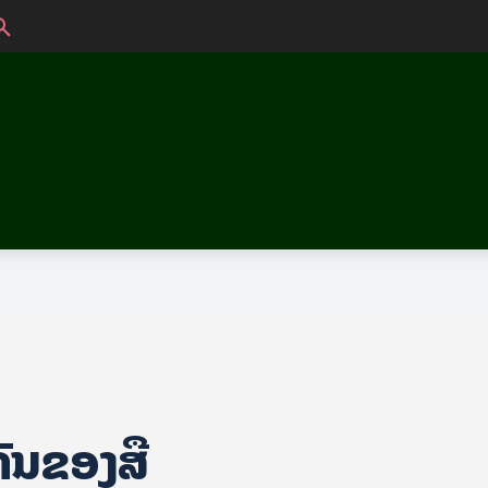
ັນຂອງສື່