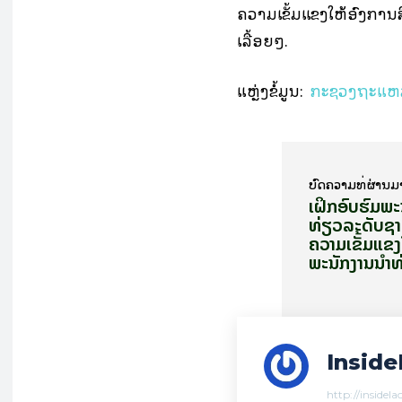
ຄວາມເຂັ້ມແຂງໃຫ້ອົງການສ
ເລື້ອຍໆ.
ແຫຼ່ງຂໍ້ມູນ:
ກະຊວງຖະແຫລ
ບົດ​ຄວາມ​ທີ່​ຜ່ານ​ມ
​ເຝິກ­ອົບ­ຮົມ​ພະ
ທ່ຽວ​ລະ­ດັບ​ຊ
ຄວາມເຂັ້ມແຂງ
ພະນັກງານນຳທ
Inside
http://insidel