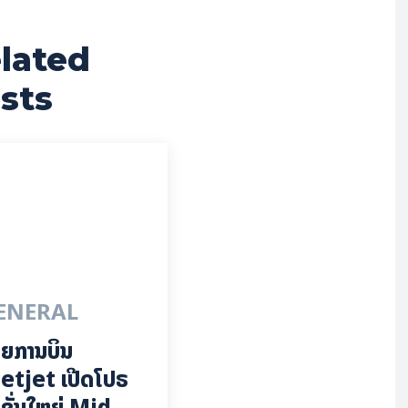
lated
sts
ENERAL
ຍການບິນ
etjet ເປີດໂປຣ
ຊັ່ນໃຫຍ່ Mid