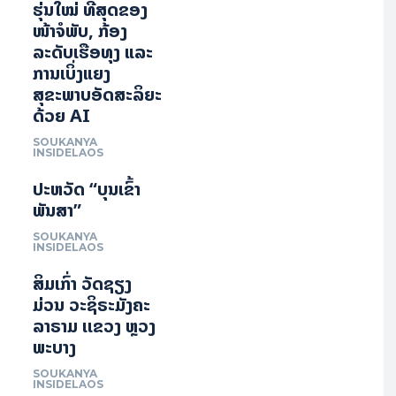
ຮຸ່ນໃໝ່ ທີ່ສຸດຂອງ
ໜ້າຈໍພັບ, ກ້ອງ
ລະດັບເຮືອທຸງ ແລະ
ການເບິ່ງແຍງ
ສຸຂະພາບອັດສະລິຍະ
ດ້ວຍ AI
SOUKANYA
INSIDELAOS
ປະຫວັດ “ບຸນເຂົ້າ
ພັນສາ”
SOUKANYA
INSIDELAOS
ສິມເກົ່າ ວັດຊຽງ
ມ່ວນ ວະຊິຣະມັງຄະ
ລາຣາມ ເເຂວງ ຫຼວງ
ພະບາງ
SOUKANYA
INSIDELAOS