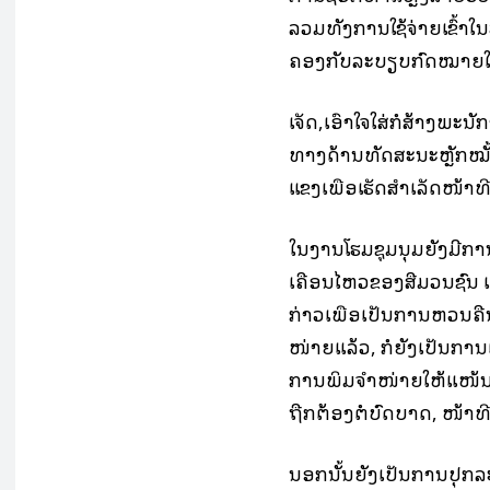
ລວມທັງການໃຊ້ຈ່າຍເຂົ້າ
ຄອງກັບລະບຽບກົດໝາຍໃຫ້ໄ
ເຈັດ,ເອົາໃຈໃສ່ກໍ່ສ້າງພ
ທາງດ້ານທັດສະນະຫຼັກໝັ້
ແຂງເພື່ອເຮັດສຳເລັດໜ້າທ
ໃນງານໂຮມຊຸມນຸມຍັງມີ
ເຄື່ອນໄຫວຂອງສື່ມວນຊົນ 
ກ່າວເພື່ອເປັນການຫວນຄືນ
ໜ່າຍແລ້ວ, ກໍຍັງເປັນກາ
ການພິມຈໍາໜ່າຍໃຫ້ແໜ້ນແຟ
ຖືກຕ້ອງຕໍ່ບົດບາດ, ໜ້າທີ
ນອກນັ້ນຍັງເປັນການປຸກລະ