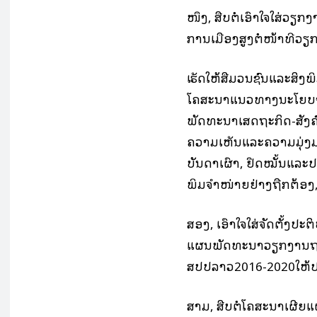
ໜຶ່ງ, ສືບຕໍ່ເອົາໃຈໃສ່ວ
ການເມືອງສູງຕໍ່ໜ້າທີ່ວຽ
ເຮັດໃຫ້ສື່ມວນຊົນແລະສິ
ໂຄສະນາແນວທາງນະໂຍບາ
ພັດທະນາເສດຖະກິດ-ສັງຄ
ຄວາມເຫັນແລະຄວາມມຸ່
ບັນດາເຜົ່າ, ຢຶດໝັ້ນແລ
ພິມຈໍາໜ່າຍຢ່າງຖືກຕ້ອງ,
ສອງ, ເອົາໃຈໃສ່ຈັດຕັ້ງປ
ແຜນພັດທະນາວຽກງານຖະ
ສປປລາວ2016-2020ໃຫ້ປະ
ສາມ, ສືບຕໍ່ໂຄສະນາເຜີຍ