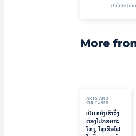
Online Jour
More fro
ARTS AND
CULTURES
ເປັນ​ຫຍັງ​ເຮົາ​ຈຶ່ງ​
ຕ້ອງ​ໄປລອຍ​ກະ​
ໂທງ, ໄຫຼ​ເຮືອ​ໄຟ