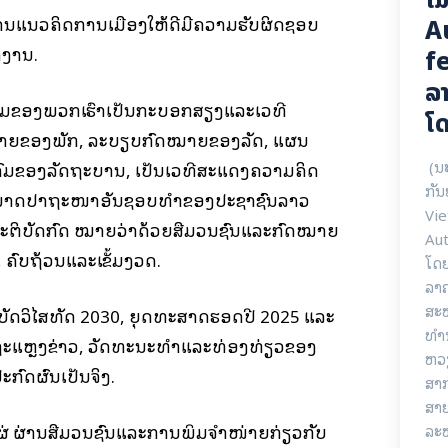
ຽກງານແນວຄິດການເມືອງໃຫ້ດີມີຄວາມຮັບຜິດຊອບ
A
ກງານ.
fe
ລາ
່ງພິມຂອງພວກເຮົາເປັນກະບອກສຽງແລະເວທີ
ໂດ
ຍຂອງພັກ, ລະບຽບກົດໝາຍຂອງລັດ, ແຜນ
(ນ
ົມຂອງລັດຖະບານ, ເປັນເວທີສະແດງຄວາມຄິດ
ກັນ
ງມາດປາຖະໜາອັນຊອບທໍາຂອງປະຊາຊົນລາວ
Vie
ະປະຕິບັດກົດ ໝາຍວ່າດ້ວຍສື່ມວນຊົນແລະກົດໝາຍ
Aut
 ຄົບຖ້ວນແລະເຂັ້ມງວດ.
ໂດ
ລາ
ສະຫ
ະຕິບັດວິໄສທັດ 2030, ຍຸດທະສາດຮອດປີ 2025 ແລະ
ທໍາ
ແຫຼງຂ່າວ, ວັດທະນະທຳແລະທ່ອງທ່ຽວຂອງ
ຫວ
ກົດຜົນເປັນຈິງ.
ສາ
ສາຍ
ແຜ່ ຜ່ານສື່ມວນຊົນແລະການພິມຈໍາໜ່າຍກ່ຽວກັບ
ລະ