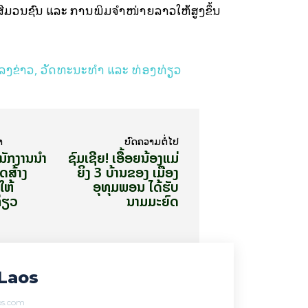
ື່ມວນຊົນ ແລະ ການພິມຈໍາໜ່າຍລາວໃຫ້ສູງຂຶ້ນ
ງຂ່າວ, ວັດທະນະທຳ ແລະ ທ່ອງທ່ຽວ
າ
ບົດ​ຄວາມ​ຕໍ່​ໄປ
­ນັກ­ງານ​ນຳ​
ຊົມເຊີຍ! ເອື້ອຍນ້ອງແມ່
າດສ້າງ
ຍິງ 3 ບ້ານຂອງ ເມືອງ
ໃຫ້
ອຸທຸມພອນ ໄດ້ຮັບ
່ຽວ
ນາມມະຍົດ
Laos
aos.com