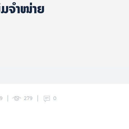
ິມຈຳໜ່າຍ
9
279
0