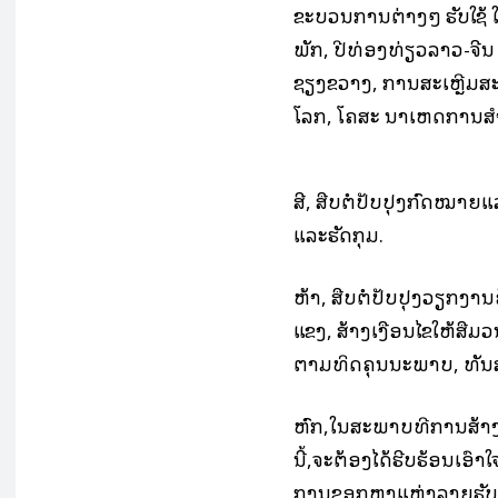
ຂະບວນການຕ່າງໆ ຮັບໃຊ້ 
ພັກ, ປີທ່ອງທ່ຽວລາວ-ຈ
ຊຽງຂວາງ, ການສະເຫຼີມສະ
ໂລກ, ໂຄສະ ນາເຫດການສໍ
ສີ່, ສືບຕໍ່ປັບປຸງກົດໝາ
ແລະຮັດກຸມ.
ຫ້າ, ສືບຕໍ່ປັບປຸງວຽກງາ
ແຂງ, ສ້າງເງື່ອນໄຂໃຫ້ສ
ຕາມທິດຄຸນນະພາບ, ທັນ
ຫົກ,ໃນສະພາບທີ່ການສ້າງ
ນີ້,ຈະຕ້ອງໄດ້ຮີບຮ້ອນເອົ
ການຊອກຫາແຫຼ່ງລາຍຮັບ