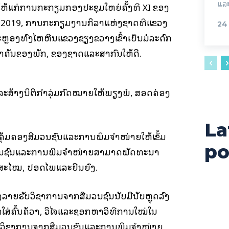
ແລະ
ໃຫ້ແກ່ການກະກຽມກອງປະຊຸມໃຫຍ່ຄັ້ງທີ XI ຂອງ
ີນ 2019, ການກະກຽມງານກິລາແຫ່ງຊາດທີ່ແຂວງ
24
ຫຼອງທົ່ງໄຫຫີນແຂວງຊຽງຂວາງເຂົ້າເປັນມໍລະດົກ
າຄັນຂອງພັກ, ຂອງຊາດແລະສາກົນໃຫ້ດີ.
ຍແລະສ້າງນິຕິກໍາລຸ່ມກົດໝາຍໃຫ້ພຽງພໍ, ສອດຄ່ອງ
La
ນຄຸ້ມຄອງສື່ມວນຊົນແລະການພິມຈໍາໜ່າຍໃຫ້ເຂັ້ມ
po
ື່ມວນຊົນແລະການພິມຈໍາໜ່າຍສາມາດພັດທະນາ
ສະໄໝ, ປອດໄພແລະຍືນຍົງ.
ລາຍຮັບວິຊາການຈາກສື່ມວນຊົນນັບມືນັບຫຼຸດລົງ
າໃຈໃສ່ຄົ້ນຄ້ວາ, ວິໄຈແລະຊອກຫາວິທີການໃໝ່ໃນ
ວິຊາການຈາກສື່ມວນຊົນແລະການພິມຈໍາໜ່າຍ,