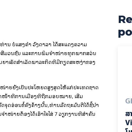
Re
cebook
X
Pinterest
po
ມທ່ານ ບໍ່ແສງຄຳ ວົງດາລາ ໄດ້ສະແດງຄວາມ
ຮົບສື່ມວນຊົນ ແລະການພິມຈຳໜ່າຍທຸກພາກສວ່ນ
ິປັນຍາເຮັດສຳເລັດພາລະກິດທີ່ມີກຽດສະຫງ່າຂອງ
ຳໜ່າຍຍັງເປັນປະໂຫຍດສູງສຸດໃຫ້ແກ່ປະເທດຊາດ
ັດໜ້າທີການເມືອງທີ່ຖືກມອບໝາຍ, ເສີມ
G
ດອ່ອນຂໍ້ຄົງຄ້າງນັ້ນ,ທ່ານລັດຖະມົນຕີໄດ້ຊີ້ນຳ
ສາ
ມຈໍາໜ່າຍຕ້ອງໄດ້ເອົາໃຈໃສ່ 7 ວຽກງານທີ່ສຳຄັນ
Vi
ໂມ