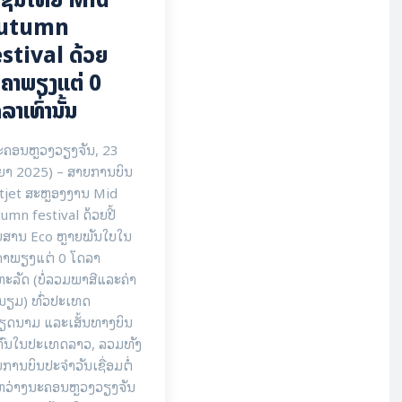
utumn
stival ດ້ວຍ
ຄາພຽງແຕ່ 0
ລາເທົ່ານັ້ນ
ະຄອນຫຼວງວຽງຈັນ, 23
ຍາ 2025) – ສາຍການບິນ
tjet ສະຫຼອງງານ Mid
umn festival ດ້ວຍປີ້
ຍສານ Eco ຫຼາຍພັນໃບໃນ
ຄາພຽງແຕ່ 0 ໂດລາ
ະລັດ (ບໍ່ລວມພາສີແລະຄ່າ
ນຽມ) ທົ່ວປະເທດ
ຽດນາມ ແລະເສັ້ນທາງບິນ
ກົນໃນປະເທດລາວ, ລວມທັງ
ການບິນປະຈໍາວັນເຊື່ອມຕໍ່
ຫວ່າງນະຄອນຫຼວງວຽງຈັນ