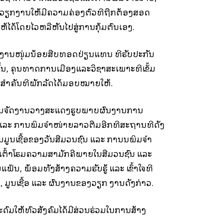
ໃນວຽກງານໃຫ້ມີຄວາມຄ່ອງຕົວທີຖືກຕ້ອງສອດ
ດ້ໂດຍໄວຫລືຫັນໄປສູ່ການກຸ້ມຕົນເອງ.
ະນັກງານໜຸ່ມນ້ອຍສືບທອດປ່ຽນແທນ ທີຮັບປະກັນ
ນ, ຄຸນທາດການເມືອງແລະວິຊາສະເພາະທີ່ເຂັ້ມ
ີ່ສໍາຄັນທີພັກລັດໄດ້ມອບໝາຍໃຫ້.
ການຈັດງານວາງສະແດງຮູບພາບຜົນງານການ
ແລະ ການພິມຈໍາໜ່າຍລາວຕື່ມອີກທີ່ສະຖານທີ່ດັ່ງ
ມູນເຊື້ອຂອງວັນສື່ມວນຊົນ ແລະ ການນພິມຈໍາ
ນເຕົ້າໂຮມຄວາມສາມັກຄີພາຍໃນສື່ມວນຊົນ ແລະ
້ນ, ພ້ອມທັງສ້າງຄວາມຮັບຮູ້ ແລະ ເຂົ້າໃຈທີ່
່, ມູນເຊື້ອ ແລະ ຜົນງານຂອງວຽກ ງານດັ່ງກ່າວ.
ດົມໃຫ້ທົ່ວສັງຄົມໄດ້ມີສ່ວນຮ່ວມໃນການສ້າງ