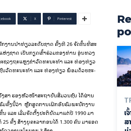
Re
cebook
X
Pinterest
po
ນັກ­ງານ​ນຳ​ທ່ຽວ​ລະ­ດັບ​ຊາດ ຄັ້ງ​ທີ 26 ຈັດ​ຂຶ້ນ​ທີ່​ສະ​
ມ​ແຫ່ງ​ຊາດ ເປັນ​ກຽດ​ເຂົ້າ​ຮ່ວມ​ຂອງ​ທ່ານ ອຸ່ນ​ທວງ
ກະ­ຊວງ​ຖະ­ແຫຼງ​ຂ່າ​ວັດ­ທະ­ນະ­ທຳ ແລະ ທ່ອງ​ທ່ຽວ
ວນ​ຊົນ​ວັດ­ທະ­ນະ­ທຳ ແລະ ທ່ອງ​ທ່ຽວ ພ້ອມ​ດ້ວຍ​ຂະ­
ງ­ສາ ຮອງ​ຫົວ­ໜ້າ​ສະ​ຖາ​ບັນ​ສື່​ມວນ​ຊົນ ໄດ້​ຜ່ານ​
T
ົມ​ຄັ້ງ​ນີ້​ວ່າ ຫຼັກ­ສູດ​ການ​ເຝິກ­ອົບ­ຮົມ​ພະ­ນັກ­ງານ​
ເຈ
ຶ້ນ ແລະ ເລີ່ມ​ຈັດ​ຕັ້ງ​ປະ­ຕິ­ບັດ​ມາ​ແຕ່​ປີ 1990 ມາ​
ສາ
ດ້ 25 ຄັ້ງ ສ້າງ​ບຸ​ຄະ­ລາ​ກອນ​ໄດ້ 1.300 ຄົນ ມາ​ຮອດ​
ມ່
ບັດ​ທົດ​ລອງ​ນະ­ໂຍ­ບາຍ 3 ສ້າງ.