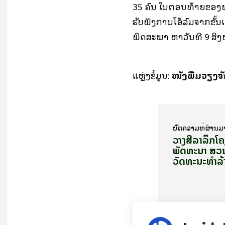
35 ຄົນ ໃນ​ຕອນ​ທ້າຍ​ຂອງ​ພິ­
ຮັບ​ຟັງ​ການ​ໂອ້​ລົມ​ຈາກ​ຂັ້ນ​ເ
ພຶດ­ສະ­ພາ ຫາ​ວັນ​ທີ 9 ສິ
ແຫຼ່ງຂໍ້ມູນ:
ໜັງສືພິມວຽງຈ
ບົດ​ຄວາມ​ທີ່​ຜ່ານ​ມ
ວາງສີລາລຶກໂ
ພັດທະນາ ສວ
ວັດທະນະທຳລ້າ