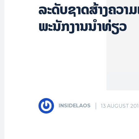
ລະ­ດັບ​ຊາດສ້າງຄວາມ
ພະນັກງານນຳທ່ຽວ
INSIDELAOS
13 AUGUST 201