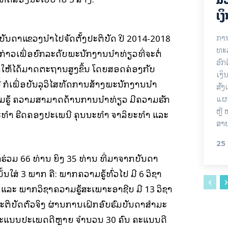
ເງ
ຫ້​ບັນ­ດາ​ແຂວງ​ນຳ­ໄປ​ຈັດ​ຕັ້ງ​ປະ­ຕິ­ບັດ ປີ 2014-2018
ການ
ທະລ
ງ­ກ່າວ​ເພື່ອ​ຍົກ​ລະ­ດັບ​ພະ­ນັກ­ງານ​ນຳ​ທ່ຽວ​ທີ່​ຈະ​ຕໍ່​
ອົກ
ູດ​ໃຫ້​ໄດ້​ມາດ­ຕະ­ຖານ​ສູງ​ຂຶ້ນ ໂດຍ​ສອດ­ຄ່ອງ​ກັບ​
ເງິ
ໍ​ເພື່ອ​ບັນ­ລຸ​ວິ­ໄສ​ທັດ​ການ​ສ້າງ​ພະ­ນັກ­ງານ​ນຳ​
ສັງ
າມ​ຮູ້ ຄວາມ​ສາ­ມາດ​ດ້ານ​ການ​ນຳ​ທ່ຽວ ມີ​ຄວາມ​ຮັກ​
ແຜນ
ຫຼື
ະ­ທຳ ຮີດ­ຄອງ​ປະ­ເພ­ນີ ຄຸນ​ນະ​ທຳ ຈາ​ລິ​ຍະ​ທຳ ແລະ
ສາຍ
25
ູ້​ເຂົ້າ​ຮ່ວມ 66 ທ່ານ ຍິງ 35 ທ່ານ ທີ່​ມາ​ຈາກ​ບັນ­ດາ​
ນັ້ນ​ໃສ່ 3 ພາກ ຄື: ພາກ​ຄວາມ​ຮູ້​ທົ່ວ​ໄປ ມີ 6 ວິ­ຊາ
າ ແລະ ພາກ​ວິ­ຊາ​ຄວາມ​ຮູ້​ສະ­ເພາະ​ອາ­ຊີບ ມີ 13 ວິ­ຊາ
ຕິ­ບັດ​ຕົວ​ຈິງ ຜ່ານ​ການ​ເຝິກ­ອົບ­ຮົມ​ບັນ­ດາ​ສຳ​ມະ​
­ແນນ​ປະ­ເພດ​ດີ​ຫຼາຍ ຈຳ­ນວນ 30 ຄົນ ຄະ­ແນນ​ດີ