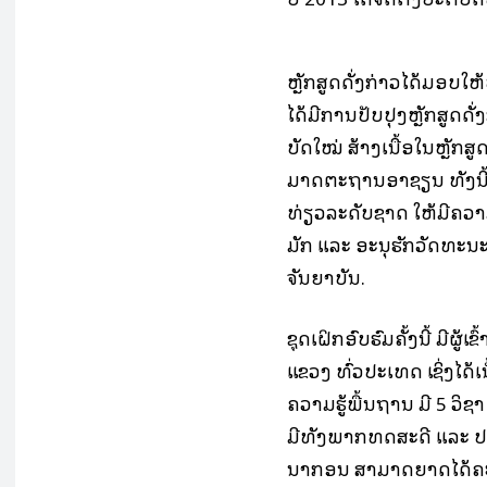
ຫຼັກ­ສູດ​ດັ່ງ­ກ່າວ​ໄດ້​ມອບ​ໃ
ໄດ້​ມີ​ການ​ປັບ­ປຸງ​ຫຼັກ­ສູດ​ດັ່
ບັດ​ໃໝ່ ສ້າງ​ເນື້ອ​ໃນ​ຫຼັກ­ສ
ມາດ­ຕະ­ຖານ​ອາ​ຊຽນ ທັງ​ນີ້ ກ
ທ່ຽວ​ລະ­ດັບ​ຊາດ ໃຫ້​ມີ​ຄວ
ມັກ ແລະ ອະ­ນຸ​ຮັກ​ວັດ­ທະ­ນ
ຈັນ​ຍາ​ບັນ.
ຊຸດ​ເຝິກ­ອົບ­ຮົມ​ຄັ້ງ​ນີ້ ມີ​ຜ
ແຂວງ ທົ່ວ​ປະ­ເທດ ເຊິ່ງ​ໄດ້​ເ
ຄວາມ​ຮູ້​ພື້ນ­ຖານ ມີ 5 ວິ­ຊ
ມີ​ທັງ​ພາກ​ທິດ​ສະ​ດີ ແລະ ປະ­
ນາ​ກອນ ສາ­ມາດ​ຍາດ​ໄດ້​ຄະ