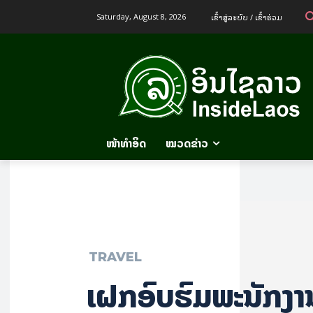
ເຂົ້າ​ສູ່​ລະ​ບົບ / ເຂົ້າ​ຮ່ວມ
Saturday, August 8, 2026
ໜ້າທຳອິດ
ໝວດຂ່າວ
TRAVEL
​ເຝິກ­ອົບ­ຮົມ​ພະ­ນັກ­ງາ