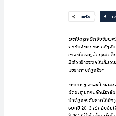
Fa
ແບ່ງປັນ
ພິ­ທີ​ປິດ​ຊຸດ​ເຝິກ­ອົບ­ຮົມ​ພະ­
ຖາ​ບັນ​ວິ­ທະ­ຍາ­ສາດ​ສັງ­ຄົ
ຂາວ​ພັນ ຮອງ​ລັດ​ຖະ​ມົນຕີ​
ມີ​ຫົວ­ໜ້າ​ສະ​ຖາ​ບັນ​ສື່​ມ
ແໜງ­ການ​ກ່ຽວ­ຂ້ອງ.
ທ່ານ​ນາງ ດາ​ລະ​ນີ ພົມ​ມະ​ວົ
ບົດ​ສະ­ຫຼຸບ​ການ​ຈັດ​ເຝິກ­ອົບ­ຮ
ນຳ​ທ່ຽວ​ລະ­ດັບ​ຊາດ​ໄດ້​ສ້າງ​ຂ
ຮອດ​ປີ 2013 ເຝິກ­ອົບ­ຮົມ​ໄ
ປີ 2013 ໄດ້​ຈັດ​ຕັ້ງ​ປະ­ຕິ­