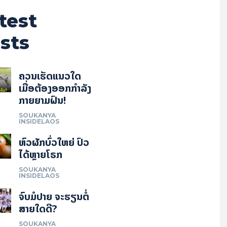
test
sts
ຄວນເຮັດແນວໃດ
ເມື່ອຕ້ອງອອກກຳລັງ
ກາຍຍາມຝົນ!
SOUKANYA
INSIDELAOS
ຫົວຜັກບົ່ວໃຫຍ່ ປົວ
ໄດ້ຫຼາຍໂຣກ
SOUKANYA
INSIDELAOS
ຈົບມໍປາຍ ຈະຮຽນຕໍ່
ສາຍໃດດີ?
SOUKANYA