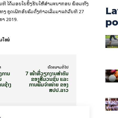
ທີ ໄດ້​ມອບ​ໃບ­ຢັ້ງ­ຢືນ​ໃຫ້​ສຳ​ມະ​ນາ​ກອນ ພ້ອມ​ທັງ​
La
ທິງ ຊຸດ​ເຝິກ­ອົບ­ຮົມ​ດັ່ງ­ກ່າວ​ເລີ່ມ​ມາ​ແຕ່​ວັນ​ທີ 27
ງ­ຫາ 2019.
po
ັນໃໝ່
າ
ບົດ​ຄວາມ​ຕໍ່​ໄປ
ຄງການ
7 ໜ້າທີ່ວຽກງານສຳຄັນ
ນ
ຂອງສື່ມວນຊົນ ແລະ
ນຊ້າງ
ການພິມຈຳໜ່າຍ ຂອງ
ສປປ.ລາວ