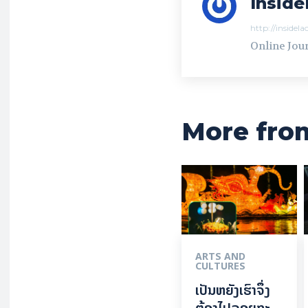
Inside
http://insidel
Online Jour
More fro
ARTS AND
CULTURES
ເປັນ​ຫຍັງ​ເຮົາ​ຈຶ່ງ​
ຕ້ອງ​ໄປລອຍ​ກະ​