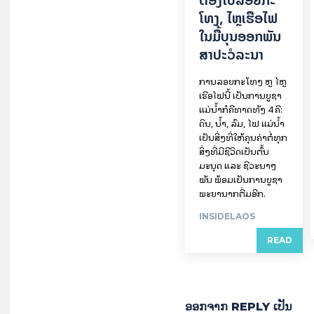
ໂທງ, ໄຫຼ​ເຮືອ​ໄຟ
ໃນ​ມື້​​ບຸນ​ອອກ​ພັນ​
ສາ​ປະ​ວໍ​ລະ​ນາ
ການລອຍ​ກະ​ໂທງ ຫຼື ໄຫຼ
ເຮືອໄຟນີ້ ເປັນການບູຊາ
ແມ່ນໍ້າກໍຄືທາດທັງ 4 ຄື:
ດິນ, ນໍ້າ, ລົມ, ໄຟ ແມ່ນໍ້າ
ເປັນສິ່ງທີ່ໃຫ້ຄຸນຄ່າຕໍ່ທຸກ
ສິ່ງທີ່ມີຊີວິດເປັນຕົ້ນ
ມະນຸດ ແລະ ຊີວະນາໆ
ພັນ ພ້ອມເປັນການບູຊາ
ພະຍານາກຕື່ມອີກ.
INSIDELAOS
READ
ອອກ​ຈາກ REPLY ເປັນ