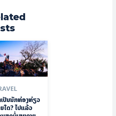
lated
sts
RAVEL
ົ້າເປັນນັກທ່ອງທ່ຽວ
ຍໃດ? ໄປແລ້ວ
ວນສຸດບໍ່ເສຍດາຍ