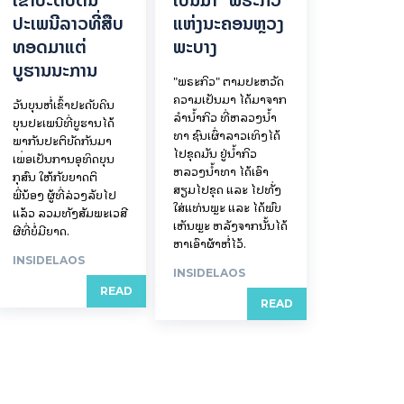
ປະເພນີລາວທີ່ສືບ
ແຫ່ງນະຄອນຫຼວງ
ທອດມາແຕ່
ພະບາງ
ບູຮານນະການ
"ພຣະກິວ" ຕາມປະຫວັດ
ຄວາມເປັນມາ ໄດ້ມາຈາກ
ວັນບຸນຫໍ່ເຂົ້າປະດັບດິນ
ລຳນ້ຳກິວ ທີ່ຫລວງນ້ຳ
ບຸນປະເພນີທີ່ບູຮານໄດ້
ທາ ຊົນເຜົ່າລາວເທິງໄດ້
ພາກັນປະຕິບັດກັນມາ
ໄປຂຸດມັນ ຢູ່ນ້ຳກິວ
ເພື່ອເປັນການອຸທິດບຸນ
ຫລວງນ້ຳທາ ໄດ້ເອົາ
ກຸສົນ ໃຫ້ກັບຍາດຕິ
ສຽມໄປຂຸດ ແລະ ໄປທັ່ງ
ພີ່ນ້ອງ ຜູ້ທີ່ລ່ວງລັບໄປ
ໃສ່ແທ່ນພຼະ ແລະ ໄດ້ພົບ
ແລ້ວ ລວມທັງສັມພະເວສີ
ເຫັນພຼະ ຫລັງຈາກນັ້ນໄດ້
ຜີທີ່ບໍ່ມີຍາດ.
ຫາເອົາຜ້າຫໍ່ໄວ້.
INSIDELAOS
INSIDELAOS
READ
READ