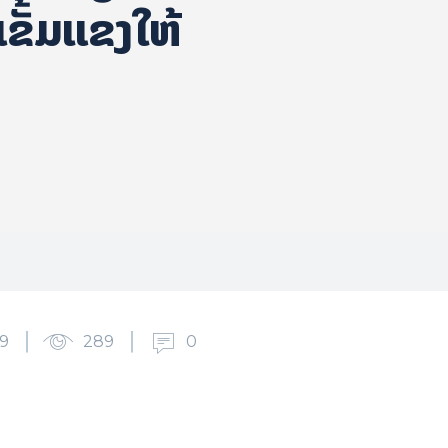
ເຂັ້ມແຂງໃຫ້
9
289
0