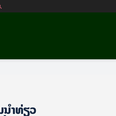
ນ​ນຳ​ທ່ຽວ​