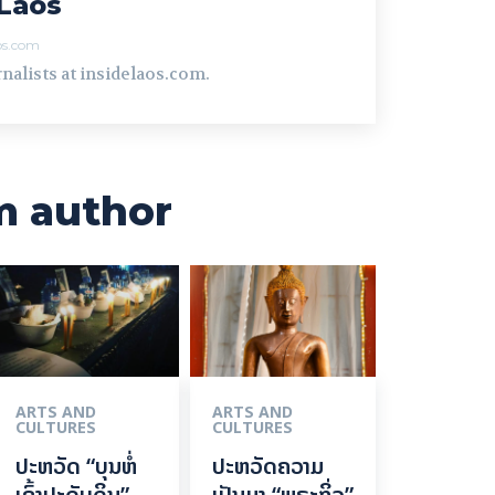
Laos
aos.com
nalists at insidelaos.com.
m author
ARTS AND
ARTS AND
CULTURES
CULTURES
ປະຫວັດ “ບຸນຫໍ່
ປະຫວັດຄວາມ
ເຂົ້າປະດັບດິນ”
ເປັນມາ “ພຣະກິ່ວ”