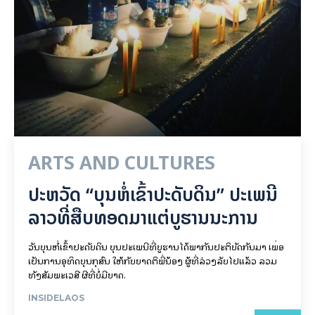
ARTS AND CULTURES
ປະຫວັດ “ບຸນຫໍ່ເຂົ້າປະດັບດິນ” ປະເພນີ
ລາວທີ່ສືບທອດມາແຕ່ບູຮານນະການ
ວັນບຸນຫໍ່ເຂົ້າປະດັບດິນ ບຸນປະເພນີທີ່ບູຮານໄດ້ພາກັນປະຕິບັດກັນມາ ເພື່ອ
ເປັນການອຸທິດບຸນກຸສົນ ໃຫ້ກັບຍາດຕິພີ່ນ້ອງ ຜູ້ທີ່ລ່ວງລັບໄປແລ້ວ ລວມ
ທັງສັມພະເວສີ ຜີທີ່ບໍ່ມີຍາດ.
INSIDELAOS