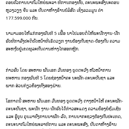
ຄອບຄົວການນໍາກົມໃຫຍ່ພະລາ ທິການກອງທັບ, ຄະນະພະສົງນະຄອນ
ຫຼວງວຽງ ຈັນ ແລະ ບັນດາຫ້າງຮ້ານບໍລິສັດ ເຊິ່ງລວມມູນ ຄ່າ
177.599.000 ກີບ.
ນຳມາມອບໃຫ້ແກ່ກອງພົນທີ 5 ເພືື່ອ ນຳໄປມອບຕໍ່ໃຫ້ພະນັກງານ-ນັກ
ຮົບທີ່ກຳລັງປະຕິບັດໜ້າທີ່ເຮັດວຽກ ງານປ້ອງກັນຊາດ-ປ້ອງກັນ ຄວາມ
ສະຫງົບຢູ່ເຂດທຸລະກັນດານຫ່າງໄກສອກຫຼີກ.
ກ່າວຮັບ ໂດຍ ສະຫາຍ ພັນເອກ ວັນທອງ ບຸດຕະວົງ ຫົວໜ້າການ
ທະຫານ ກອງພົນທີ 5 ໂດຍຊ່ອງໜ້າຄະ ນະພັກ-ຄະນະບັນຊາ ແລະ
ພາກ ສ່ວນກ່ຽວຂ້ອງທັງສອງຝ່າຍ.
ໂອກາດນີ້ ສະຫາຍ ພັນເອກ ວັນທອງ ບຸດຕະວົງ ຕາງໜ້າໃຫ້ ຄະນະພັກ-
ຄະນະບັນຊາ, ພະນັກ ງານ-ນັກຮົບໄດ້ກ່າວສະແດງ ຄວາມຍ້ອງຍໍຊົມເຊີຍ
ແລະ ຮູ້ບຸນ ຄຸນມາຍັງການນຳພັກ-ລັດ, ການນໍາກະຊວງປ້ອງກັນປະເທດ,
ຄະນະນໍາກົມໃຫຍ່ພະລາທິການ ແລະ ຄະນະພະສົງ, ບັນດາຫ້າງຮ້ານ