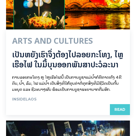
ARTS AND CULTURES
ເປັນ​ຫຍັງ​ເຮົາ​ຈຶ່ງ​ຕ້ອງ​ໄປລອຍ​ກະ​ໂທງ, ໄຫຼ​
ເຮືອ​ໄຟ ໃນ​ມື້​​ບຸນ​ອອກ​ພັນ​ສາ​ປະ​ວໍ​ລະ​ນາ
ການລອຍ​ກະ​ໂທງ ຫຼື ໄຫຼເຮືອໄຟນີ້ ເປັນການບູຊາແມ່ນໍ້າກໍຄືທາດທັງ 4 ຄື:
ດິນ, ນໍ້າ, ລົມ, ໄຟ ແມ່ນໍ້າ ເປັນສິ່ງທີ່ໃຫ້ຄຸນຄ່າຕໍ່ທຸກສິ່ງທີ່ມີຊີວິດເປັນຕົ້ນ
ມະນຸດ ແລະ ຊີວະນາໆພັນ ພ້ອມເປັນການບູຊາພະຍານາກຕື່ມອີກ.
INSIDELAOS
READ