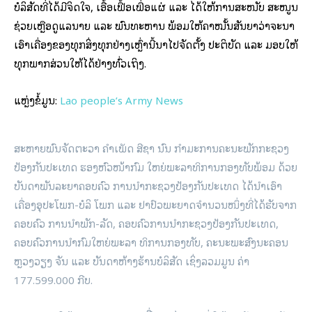
ບໍລິສັດທີ່ໄດ້ມີຈິດໃຈ, ເອື້ອເຟື້ອເພື່ອແຜ່ ແລະ ໄດ້ໃຫ້ການສະໜັບ ສະໜູນ
ຊ່ວຍເຫຼືອດູແລນາຍ ແລະ ພົນທະຫານ ພ້ອມໃຫ້ຄຳໝັ້ນສັນຍາວ່າຈະນຳ
ເອົາເຄື່ອງຂອງທຸກສິ່ງທຸກຢ່າງເຫຼົ່ານີ້ນຳໄປຈັດຕັ້ງ ປະຕິບັດ ແລະ ມອບໃຫ້
ທຸກພາກສ່ວນໃຫ້ໄດ້ຢ່າງທົ່ວເຖິງ.
ແຫຼ່ງຂໍ້ມູນ:
Lao people’s Army News
ສະຫາຍພົນຈັດຕະວາ ຄໍາເພັດ ສີຊາ ນົນ ກໍາມະການຄະນະພັກກະຊວງ
ປ້ອງກັນປະເທດ ຮອງຫົວໜ້າກົມ ໃຫຍ່ພະລາທິການກອງທັບພ້ອມ ດ້ວຍ
ບັນດາພັນລະຍາຄອບຄົວ ການນໍາກະຊວງປ້ອງກັນປະເທດ ໄດ້ນຳເອົາ
ເຄື່ອງອຸປະໂພກ-ບໍລິ ໂພກ ແລະ ຢາປົວພະຍາດຈຳນວນໜຶ່ງທີ່ໄດ້ຮັບຈາກ
ຄອບຄົວ ການນຳພັກ-ລັດ, ຄອບຄົວການນຳກະຊວງປ້ອງກັນປະເທດ,
ຄອບຄົວການນໍາກົມໃຫຍ່ພະລາ ທິການກອງທັບ, ຄະນະພະສົງນະຄອນ
ຫຼວງວຽງ ຈັນ ແລະ ບັນດາຫ້າງຮ້ານບໍລິສັດ ເຊິ່ງລວມມູນ ຄ່າ
177.599.000 ກີບ.