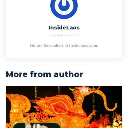
InsideLaos
http://insidelaos.com
Online Journalists at insidelaos.com.
More from author