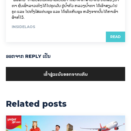
ທາ ຊົນເຜົ່າລາວເທິງໄດ້ໄປຂຸດມັນ ຢູ່ນ້ຳກິວ ຫລວງນ້ຳທາ ໄດ້ເອົາສຽມໄປ
ຂຸດ ແລະ ໄປທັ່ງໃສ່ແທ່ນພຼະ ແລະ ໄດ້ພົບເຫັນພຼະ ຫລັງຈາກນັ້ນໄດ້ຫາເອົາ
ຜ້າຫໍ່ໄວ້.
INSIDELAOS
READ
ອອກ​ຈາກ REPLY ເປັນ
ເຂົ້າ​ສູ່​ລະ​ບົບ​ອອກ​ຈາກ​ເຫັນ
Related posts