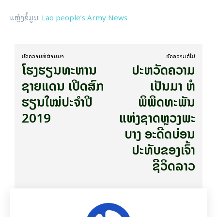
ແຫຼ່ງຂໍ້ມູນ:
Lao people’s Army News
ບົດ​ຄວາມ​ທີ່​ຜ່ານ​ມາ
ບົດ​ຄວາມ​ຕໍ່​ໄປ
ໂຮງຮຽນທະຫານ
ປະຫວັດຄວາມ
ຊາຍແດນ ເປີດສົກ
ເປັນມາ ຫໍ
ຮຽນໃໝ່ປະຈຳປີ
ພິພິດທະພັນ
2019
ແຫ່ງຊາດຫຼວງພະ
ບາງ ອະດີດບ່ອນ
ປະທັບຂອງເຈົ້າ
ຊີວິດລາວ