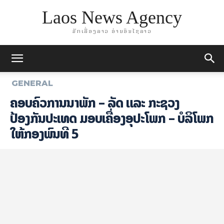
Laos News Agency
ມັກເລື່ອງລາວ ອ່ານອິນໄຊລາວ
GENERAL
ຄອບຄົວການນຳພັກ – ລັດ ແລະ ກະຊວງ
ປ້ອງກັນປະເທດ ມອບເຄື່ອງອຸປະໂພກ – ບໍລິໂພກ
ໃຫ້ກອງພົນທີ 5