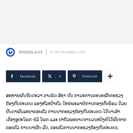
INSIDELAOS
17 SEPTEMBER 2019
Facebook
X
Pinterest
ສະຫາຍພົນຈັດຕະວາ ຄໍາເພັດ ສີຊາ ນົນ ກໍາມະການຄະນະພັກກະຊວງ
ປ້ອງກັນປະເທດ ຮອງຫົວໜ້າກົມ ໃຫຍ່ພະລາທິການກອງທັບພ້ອມ ດ້ວຍ
ບັນດາພັນລະຍາຄອບຄົວ ການນໍາກະຊວງປ້ອງກັນປະເທດ ໄດ້ນຳເອົາ
ເຄື່ອງອຸປະໂພກ-ບໍລິ ໂພກ ແລະ ຢາປົວພະຍາດຈຳນວນໜຶ່ງທີ່ໄດ້ຮັບຈາກ
ຄອບຄົວ ການນຳພັກ-ລັດ, ຄອບຄົວການນຳກະຊວງປ້ອງກັນປະເທດ,