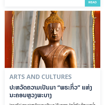
READ
ARTS AND CULTURES
ປະຫວັດຄວາມເປັນມາ “ພຣະກິ່ວ” ແຫ່ງ
ນະຄອນຫຼວງພະບາງ
"ພຣະກິວ" ຕາມປະຫວັດຄວາມເປັນມາ ໄດ້ມາຈາກ ລຳນ້ຳກິວ ທີ່ຫລວງນ້ຳ