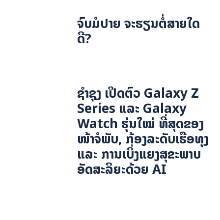
ຈົບມໍປາຍ ຈະຮຽນຕໍ່ສາຍໃດ
ດີ?
ຊຳຊຸງ ເປີດຕົວ Galaxy Z
Series ແລະ Galaxy
Watch ຮຸ່ນໃໝ່ ທີ່ສຸດຂອງ
ໜ້າຈໍພັບ, ກ້ອງລະດັບເຮືອທຸງ
ແລະ ການເບິ່ງແຍງສຸຂະພາບ
ອັດສະລິຍະດ້ວຍ AI