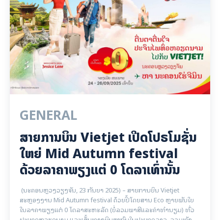
GENERAL
ສາຍການບິນ Vietjet ເປີດໂປຣໂມຊັ່ນ
ໃຫຍ່ Mid Autumn festival
ດ້ວຍລາຄາພຽງແຕ່ 0 ໂດລາເທົ່ານັ້ນ
(ນະຄອນຫຼວງວຽງຈັນ, 23 ກັນຍາ 2025) – ສາຍການບິນ Vietjet
ສະຫຼອງງານ Mid Autumn festival ດ້ວຍປີ້ໂດຍສານ Eco ຫຼາຍພັນໃບ
ໃນລາຄາພຽງແຕ່ 0 ໂດລາສະຫະລັດ (ບໍ່ລວມພາສີແລະຄ່າທໍານຽມ) ທົ່ວ
ປະເທດຫວຽດນາມ ແລະເສັ້ນທາງບິນສາກົນໃນປະເທດລາວ, ລວມທັງ