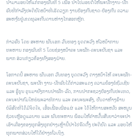
ນຳມາມອບໃຫ້ແກ່ກອງພົນທີ 5 ເພືື່ອ ນຳໄປມອບຕໍ່ໃຫ້ພະນັກງານ-ນັກ
ຮົບທີ່ກຳລັງປະຕິບັດໜ້າທີ່ເຮັດວຽກ ງານປ້ອງກັນຊາດ-ປ້ອງກັນ ຄວາມ
ສະຫງົບຢູ່ເຂດທຸລະກັນດານຫ່າງໄກສອກຫຼີກ.
ກ່າວຮັບ ໂດຍ ສະຫາຍ ພັນເອກ ວັນທອງ ບຸດຕະວົງ ຫົວໜ້າການ
ທະຫານ ກອງພົນທີ 5 ໂດຍຊ່ອງໜ້າຄະ ນະພັກ-ຄະນະບັນຊາ ແລະ
ພາກ ສ່ວນກ່ຽວຂ້ອງທັງສອງຝ່າຍ.
ໂອກາດນີ້ ສະຫາຍ ພັນເອກ ວັນທອງ ບຸດຕະວົງ ຕາງໜ້າໃຫ້ ຄະນະພັກ-
ຄະນະບັນຊາ, ພະນັກ ງານ-ນັກຮົບໄດ້ກ່າວສະແດງ ຄວາມຍ້ອງຍໍຊົມເຊີຍ
ແລະ ຮູ້ບຸນ ຄຸນມາຍັງການນຳພັກ-ລັດ, ການນໍາກະຊວງປ້ອງກັນປະເທດ,
ຄະນະນໍາກົມໃຫຍ່ພະລາທິການ ແລະ ຄະນະພະສົງ, ບັນດາຫ້າງຮ້ານ
ບໍລິສັດທີ່ໄດ້ມີຈິດໃຈ, ເອື້ອເຟື້ອເພື່ອແຜ່ ແລະ ໄດ້ໃຫ້ການສະໜັບ ສະໜູນ
ຊ່ວຍເຫຼືອດູແລນາຍ ແລະ ພົນທະຫານ ພ້ອມໃຫ້ຄຳໝັ້ນສັນຍາວ່າຈະນຳ
ເອົາເຄື່ອງຂອງທຸກສິ່ງທຸກຢ່າງເຫຼົ່ານີ້ນຳໄປຈັດຕັ້ງ ປະຕິບັດ ແລະ ມອບໃຫ້
ທຸກພາກສ່ວນໃຫ້ໄດ້ຢ່າງທົ່ວເຖິງ.