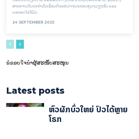
ສາຍການບິນປະຈໍາວັນເຊື່ອມຕໍ່ລະຫວ່າງນະຄອນຫຼວງວຽງຈັນ ແລະ
ນະຄອນໂຮ່ຈີມິນ.
24 SEPTEMBER 2025
ຂໍຂອບໃຈນຳຜູ້ສະໜັບສະໜູນ
Latest posts
ຫົວຜັກບົ່ວໃຫຍ່ ປົວໄດ້ຫຼາຍ
ໂຣກ