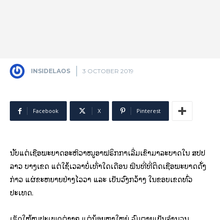
INSIDELAOS
3 OCTOBER 2019
Facebook
X
Pinterest
ນັບແຕ່ເຊື້ອພະຍາດອະຫິວາໝູອາຟຣິກກາເລີ່ມເຂົ້າມາລະບາດໃນ ສປປ
ລາວ ບາງເຂດ ແຕ່ໃຊ້ເວລາບໍ່ເທົ່າໃດເດືອນ ພື້ນທີ່ທີ່ຕິດເຊື້ອພະຍາດດັ່ງ
ກ່າວ ແຜ່ຂະຫຍາຍຢ່າງໄວວາ ແລະ ເປັນວົງກວ້າງ ໃນຂອບເຂດທົ່ວ
ປະເທດ.
ເຮັດໃຫ້ໝູປະເພດຕ່າງໆ ແຕ່ນ້ອຍຫາໃຫຍ່ ລົ້ມຕາຍເປັນຈໍານວນ