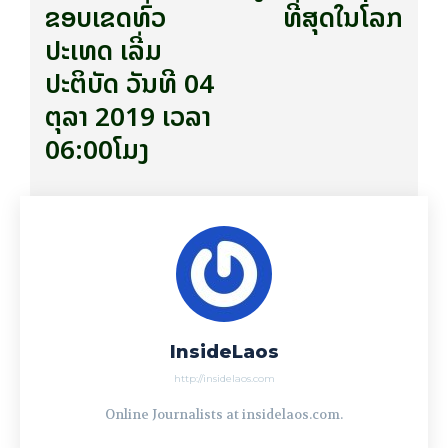
ຂອບເຂດທົ່ວ
ທີ່ສຸດໃນໂລກ
ປະເທດ ເລີ່ມ
ປະຕິບັດ ວັນທີ 04
ຕຸລາ 2019 ເວລາ
06:00ໂມງ
InsideLaos
http://insidelaos.com
Online Journalists at insidelaos.com.