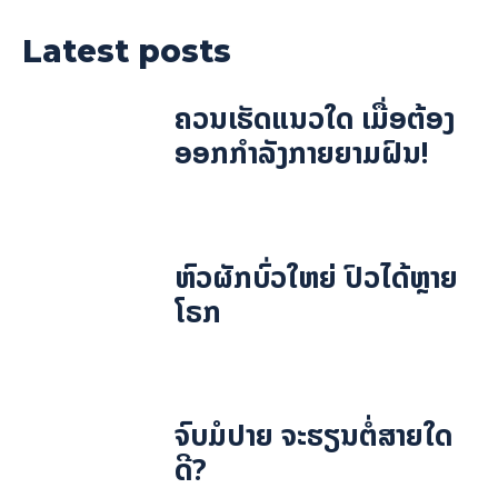
Latest posts
ຄວນເຮັດແນວໃດ ເມື່ອຕ້ອງ
ອອກກຳລັງກາຍຍາມຝົນ!
ຫົວຜັກບົ່ວໃຫຍ່ ປົວໄດ້ຫຼາຍ
ໂຣກ
ຈົບມໍປາຍ ຈະຮຽນຕໍ່ສາຍໃດ
ດີ?