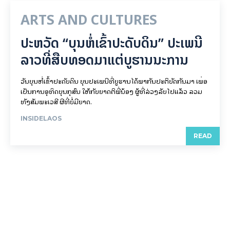
ARTS AND CULTURES
ປະຫວັດ “ບຸນຫໍ່ເຂົ້າປະດັບດິນ” ປະເພນີ
ລາວທີ່ສືບທອດມາແຕ່ບູຮານນະການ
ວັນບຸນຫໍ່ເຂົ້າປະດັບດິນ ບຸນປະເພນີທີ່ບູຮານໄດ້ພາກັນປະຕິບັດກັນມາ ເພື່ອ
ເປັນການອຸທິດບຸນກຸສົນ ໃຫ້ກັບຍາດຕິພີ່ນ້ອງ ຜູ້ທີ່ລ່ວງລັບໄປແລ້ວ ລວມ
ທັງສັມພະເວສີ ຜີທີ່ບໍ່ມີຍາດ.
INSIDELAOS
READ