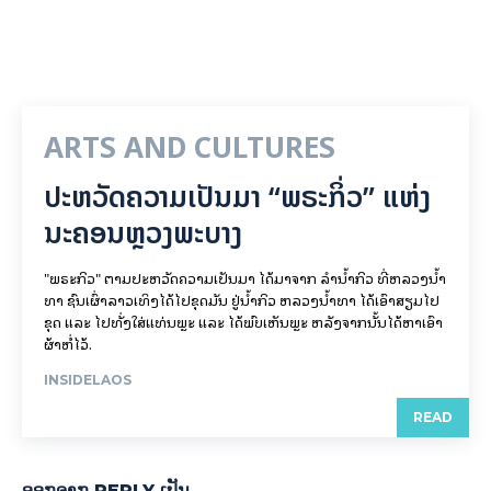
ARTS AND CULTURES
ປະຫວັດຄວາມເປັນມາ “ພຣະກິ່ວ” ແຫ່ງ
ນະຄອນຫຼວງພະບາງ
"ພຣະກິວ" ຕາມປະຫວັດຄວາມເປັນມາ ໄດ້ມາຈາກ ລຳນ້ຳກິວ ທີ່ຫລວງນ້ຳ
ທາ ຊົນເຜົ່າລາວເທິງໄດ້ໄປຂຸດມັນ ຢູ່ນ້ຳກິວ ຫລວງນ້ຳທາ ໄດ້ເອົາສຽມໄປ
ຂຸດ ແລະ ໄປທັ່ງໃສ່ແທ່ນພຼະ ແລະ ໄດ້ພົບເຫັນພຼະ ຫລັງຈາກນັ້ນໄດ້ຫາເອົາ
ຜ້າຫໍ່ໄວ້.
INSIDELAOS
READ
ອອກ​ຈາກ REPLY ເປັນ