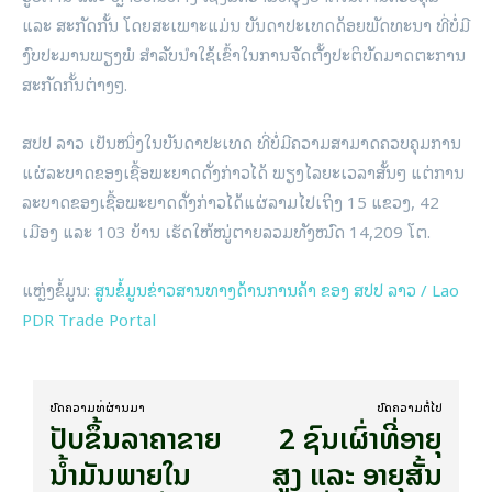
ແລະ ສະກັດກັ້ນ ໂດຍສະເພາະແມ່ນ ບັນດາປະເທດດ້ອຍພັດທະນາ ທີ່ບໍ່ມີ
ງົບປະມານພຽງພໍ ສໍາລັບນໍາໃຊ້ເຂົ້າໃນການຈັດຕັ້ງປະຕິບັດມາດຕະການ
ສະກັດກັ້ນຕ່າງໆ.
ສປປ ລາວ ເປັນໜຶ່ງໃນບັນດາປະເທດ ທີ່ບໍ່ມີຄວາມສາມາດຄວບຄຸມການ
ແຜ່ລະບາດຂອງເຊື້ອພະຍາດດັ່ງກ່າວໄດ້ ພຽງໄລຍະເວລາສັ້ນໆ ແຕ່ການ
ລະບາດຂອງເຊື້ອພະຍາດດັ່ງກ່າວໄດ້ແຜ່ລາມໄປເຖິງ 15 ແຂວງ, 42
ເມືອງ ແລະ 103 ບ້ານ ເຮັດໃຫ້ໝູ່ຕາຍລວມທັງໝົດ 14,209 ໂຕ.
ແຫຼ່ງຂໍ້ມູນ:
ສູນຂໍ້ມູນຂ່າວສານທາງດ້ານການຄ້າ ຂອງ ສປປ ລາວ / Lao
PDR Trade Portal
ບົດ​ຄວາມ​ທີ່​ຜ່ານ​ມາ
ບົດ​ຄວາມ​ຕໍ່​ໄປ
ປັບຂຶ້ນລາຄາຂາຍ
2 ຊົນເຜົ່າທີ່ອາຍຸ
ນໍ້າມັນພາຍໃນ
ສູງ ແລະ ອາຍຸສັ້ນ