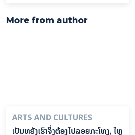
More from author
ARTS AND CULTURES
ເປັນ​ຫຍັງ​ເຮົາ​ຈຶ່ງ​ຕ້ອງ​ໄປລອຍ​ກະ​ໂທງ, ໄຫຼ​