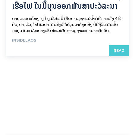
ເຮືອ​ໄຟ ໃນ​ມື້​​ບຸນ​ອອກ​ພັນ​ສາ​ປະ​ວໍ​ລະ​ນາ
ການລອຍ​ກະ​ໂທງ ຫຼື ໄຫຼເຮືອໄຟນີ້ ເປັນການບູຊາແມ່ນໍ້າກໍຄືທາດທັງ 4 ຄື:
ດິນ, ນໍ້າ, ລົມ, ໄຟ ແມ່ນໍ້າ ເປັນສິ່ງທີ່ໃຫ້ຄຸນຄ່າຕໍ່ທຸກສິ່ງທີ່ມີຊີວິດເປັນຕົ້ນ
ມະນຸດ ແລະ ຊີວະນາໆພັນ ພ້ອມເປັນການບູຊາພະຍານາກຕື່ມອີກ.
INSIDELAOS
READ