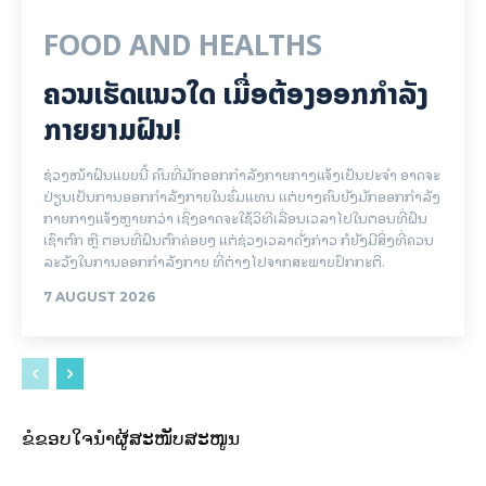
FOOD AND HEALTHS
ຄວນເຮັດແນວໃດ ເມື່ອຕ້ອງອອກກຳລັງ
ກາຍຍາມຝົນ!
ຊ່ວງໜ້າຝົນແບບນີ້ ຄົນທີ່ມັກອອກກຳລັງກາຍກາງແຈ້ງເປັນປະຈຳ ອາດຈະ
ປ່ຽນເປັນການອອກກຳລັງກາຍໃນຮົ່ມແທນ ແຕ່ບາງຄົນຍັງມັກອອກກຳລັງ
ກາຍກາງແຈ້ງຫຼາຍກວ່າ ເຊິ່ງອາດຈະໃຊ້ວິທີເລື່ອນເວລາໄປໃນຕອນທີ່ຝົນ
ເຊົາຕົກ ຫຼື ຕອນທີ່ຝົນຕົກຄ່ອຍໆ ແຕ່ຊ່ວງເວລາດັ່ງກ່າວ ກໍຍັງມີສິ່ງທີ່ຄວນ
ລະວັງໃນການອອກກຳລັງກາຍ ທີ່ຕ່າງໄປຈາກສະພາບປົກກະຕິ.
7 AUGUST 2026
ຂໍຂອບໃຈນຳຜູ້ສະໜັບສະໜູນ