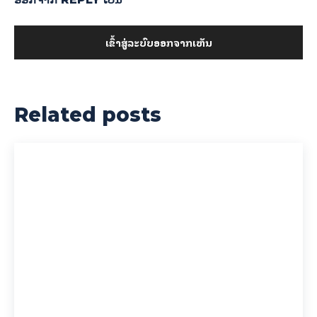
ເຂົ້າ​ສູ່​ລະ​ບົບ​ອອກ​ຈາກ​ເຫັນ
Related posts