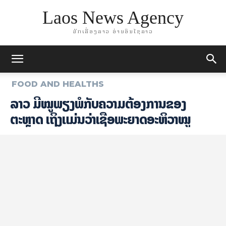
Laos News Agency
ມັກເລື່ອງລາວ ອ່ານອິນໄຊລາວ
FOOD AND HEALTHS
ລາວ ມີໝູພຽງພໍກັບຄວາມຕ້ອງການຂອງ
ຕະຫຼາດ ເຖິງແມ່ນວ່າເຊື້ອພະຍາດອະຫິວາໝູ