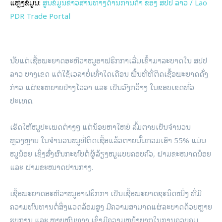
ແຫຼ່ງຂໍ້ມູນ:
ສູນຂໍ້ມູນຂ່າວສານທາງດ້ານການຄ້າ ຂອງ ສປປ ລາວ / Lao
PDR Trade Portal
ນັບແຕ່ເຊື້ອພະຍາດອະຫິວາໝູອາຟຣິກກາເລີ່ມເຂົ້າມາລະບາດໃນ ສປປ
ລາວ ບາງເຂດ ແຕ່ໃຊ້ເວລາບໍ່ເທົ່າໃດເດືອນ ພື້ນທີ່ທີ່ຕິດເຊື້ອພະຍາດດັ່ງ
ກ່າວ ແຜ່ຂະຫຍາຍຢ່າງໄວວາ ແລະ ເປັນວົງກວ້າງ ໃນຂອບເຂດທົ່ວ
ປະເທດ.
ເຮັດໃຫ້ໝູປະເພດຕ່າງໆ ແຕ່ນ້ອຍຫາໃຫຍ່ ລົ້ມຕາຍເປັນຈໍານວນ
ຫຼວງຫຼາຍ ໃນຈໍານວນໝູທີ່ຕິດເຊື້ອແລ້ວຕາຍນັ້ນກວມເອົາ 55% ແມ່ນ
ໝູນ້ອຍ ເຊິ່ງສົ່ງຜົນກະທົບຕໍ່ຜູ້ລ້ຽງໝູແບບຄອບຄົວ, ຝາມຂະໜາດນ້ອຍ
ແລະ ຝາມຂະໜາດປານກາງ.
ເຊື້ອພະຍາດອະຫິວາໝູອາຝຣິກກາ ເປັນເຊື້ອພະຍາດຊະນິດໝຶ່ງ ທີ່ມີ
ຄວາມທົນທານຕໍ່ສິ່ງແວດລ້ອມສູງ ມີຄວາມສາມາດແຜ່ລະບາດດ້ວຍຫຼາຍ
ຮູບການ ແລະ ຫຼາຍຫົນທາງ ເຊິ່ງມີຄວາມຫຍຸ້ງຍາກໃນການຄວບຄຸມ