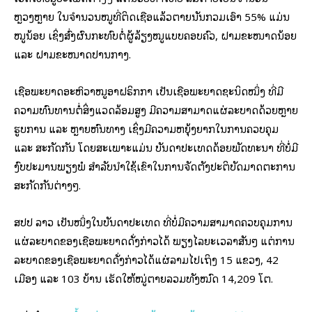
ຫຼວງຫຼາຍ ໃນຈໍານວນໝູທີ່ຕິດເຊື້ອແລ້ວຕາຍນັ້ນກວມເອົາ 55% ແມ່ນ
ໝູນ້ອຍ ເຊິ່ງສົ່ງຜົນກະທົບຕໍ່ຜູ້ລ້ຽງໝູແບບຄອບຄົວ, ຝາມຂະໜາດນ້ອຍ
ແລະ ຝາມຂະໜາດປານກາງ.
ເຊື້ອພະຍາດອະຫິວາໝູອາຝຣິກກາ ເປັນເຊື້ອພະຍາດຊະນິດໝຶ່ງ ທີ່ມີ
ຄວາມທົນທານຕໍ່ສິ່ງແວດລ້ອມສູງ ມີຄວາມສາມາດແຜ່ລະບາດດ້ວຍຫຼາຍ
ຮູບການ ແລະ ຫຼາຍຫົນທາງ ເຊິ່ງມີຄວາມຫຍຸ້ງຍາກໃນການຄວບຄຸມ
ແລະ ສະກັດກັ້ນ ໂດຍສະເພາະແມ່ນ ບັນດາປະເທດດ້ອຍພັດທະນາ ທີ່ບໍ່ມີ
ງົບປະມານພຽງພໍ ສໍາລັບນໍາໃຊ້ເຂົ້າໃນການຈັດຕັ້ງປະຕິບັດມາດຕະການ
ສະກັດກັ້ນຕ່າງໆ.
ສປປ ລາວ ເປັນໜຶ່ງໃນບັນດາປະເທດ ທີ່ບໍ່ມີຄວາມສາມາດຄວບຄຸມການ
ແຜ່ລະບາດຂອງເຊື້ອພະຍາດດັ່ງກ່າວໄດ້ ພຽງໄລຍະເວລາສັ້ນໆ ແຕ່ການ
ລະບາດຂອງເຊື້ອພະຍາດດັ່ງກ່າວໄດ້ແຜ່ລາມໄປເຖິງ 15 ແຂວງ, 42
ເມືອງ ແລະ 103 ບ້ານ ເຮັດໃຫ້ໝູ່ຕາຍລວມທັງໝົດ 14,209 ໂຕ.