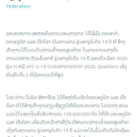
Federation
ຄະນະປະທານ ສະຫະພັນບານເຕະແຫ່ງຊາດ ໄດ້ໂອ້ລົມ ຄະນະນຳ,
ຄະນະຄູຝຶກ ແລະ ນັກກິລາ ທີມຊາດລາວ ຮຸ່ນອາຍຸບໍ່ເກີນ 19 ປິ ທີ່ ສ້າງ
ຜົນງານໄດ້ໂດດເດັ່ນຜ່ານເຂົ້າຮອບສຸດທ້າຍ ໃນລາຍການແຂ່ງຂັນ
ບານເຕະຊາຍ ຊີງແຊ້ມອາຊີ ຮຸ່ນອາຍຸບໍ່ເກີນ 19 ປີ ຮອບຄັດເລືອກ 2020
ກຸ່ມ H ຫລື AFC U-19 CHAMPIONSHIP 2020, Qualifiers ເຊິ່ງ
ທີມອັນດັບ 2 ທີ່ມີຄະແນນດີທີ່ສຸດ.
ໂດຍ ທ່ານ ວິເພັດ ສີຫາຈັກຣ ໄດ້ຍ້ອງຍໍຊົມເຊີຍຕໍ່ຄະນະຄູຝຶກ ແລະ ນັກ
ກິລາ ທີ່ໄດ້ສ້າງຜົນງານກຽດຊື່ສຽງໃຫ້ກັບປະເທດຊາດ ໂດຍທາງ ສຕລ
ແມ່ນໄດ້ມອບເງິນອັດສີດຈຳນວນ 100.000.000 ກີບ ໃຫ້ກັບ ຄະນະຄູຝຶກ
ແລະ ນັກກິລາ ເພື່ອເປັນຂວັນກຳລັງໃຈ ທີ່ສາມາດຜ່ານເຂົ້າຮອບສຸດທ້າຍ
ເຊິ່ງທີມຊາດລາວ ຮຸ່ນອາຍຸບໍ່ເກີນ 19 ປີ ແມ່ນຈະໄດ້ເລີ້ມເກັບຕົວຝຶກຊ້ອມ