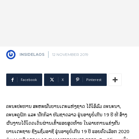
INSIDELAOS
12 NOVEMBER 2019
Facebook
X
Pinterest
ຄະນະປະທານ ສະຫະພັນບານເຕະແຫ່ງຊາດ ໄດ້ໂອ້ລົມ ຄະນະນຳ,
ຄະນະຄູຝຶກ ແລະ ນັກກິລາ ທີມຊາດລາວ ຮຸ່ນອາຍຸບໍ່ເກີນ 19 ປິ ທີ່ ສ້າງ
ຜົນງານໄດ້ໂດດເດັ່ນຜ່ານເຂົ້າຮອບສຸດທ້າຍ ໃນລາຍການແຂ່ງຂັນ
ບານເຕະຊາຍ ຊີງແຊ້ມອາຊີ ຮຸ່ນອາຍຸບໍ່ເກີນ 19 ປີ ຮອບຄັດເລືອກ 2020