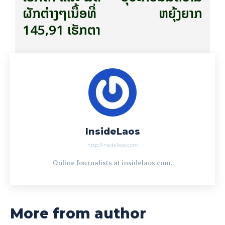
ຜັກຕ່າງໆເນື້ອທີ່
ຫຍຸ້ງຍາກ
145,91 ເຮັກຕາ
InsideLaos
http://insidelaos.com
Online Journalists at insidelaos.com.
More from author