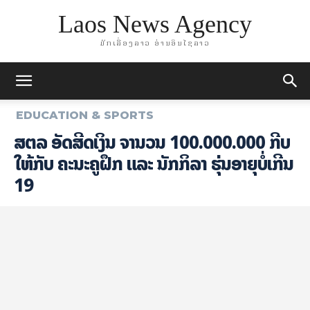
Laos News Agency
ມັກເລື່ອງລາວ ອ່ານອິນໄຊລາວ
EDUCATION & SPORTS
ສຕລ ອັດສີດເງິນ ຈຳນວນ 100.000.000 ກີບ
ໃຫ້ກັບ ຄະນະຄູຝຶກ ແລະ ນັກກິລາ ຮຸ່ນອາຍຸບໍ່ເກີນ
19