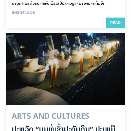
ມະນຸດ ແລະ ຊີວະນາໆພັນ ພ້ອມເປັນການບູຊາພະຍານາກຕື່ມອີກ.
INSIDELAOS
READ
ARTS AND CULTURES
ປະຫວັດ “ບຸນຫໍ່ເຂົ້າປະດັບດິນ” ປະເພນີ