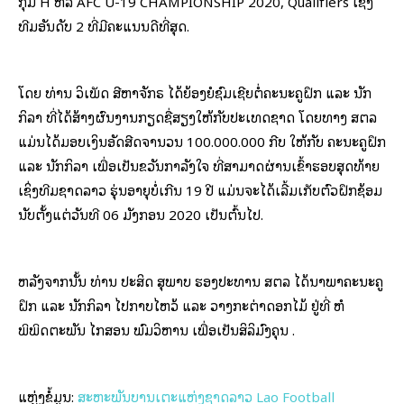
ກຸ່ມ H ຫລື AFC U-19 CHAMPIONSHIP 2020, Qualifiers ເຊິ່ງ
ທີມອັນດັບ 2 ທີ່ມີຄະແນນດີທີ່ສຸດ.
ໂດຍ ທ່ານ ວິເພັດ ສີຫາຈັກຣ ໄດ້ຍ້ອງຍໍຊົມເຊີຍຕໍ່ຄະນະຄູຝຶກ ແລະ ນັກ
ກິລາ ທີ່ໄດ້ສ້າງຜົນງານກຽດຊື່ສຽງໃຫ້ກັບປະເທດຊາດ ໂດຍທາງ ສຕລ
ແມ່ນໄດ້ມອບເງິນອັດສີດຈຳນວນ 100.000.000 ກີບ ໃຫ້ກັບ ຄະນະຄູຝຶກ
ແລະ ນັກກິລາ ເພື່ອເປັນຂວັນກຳລັງໃຈ ທີ່ສາມາດຜ່ານເຂົ້າຮອບສຸດທ້າຍ
ເຊິ່ງທີມຊາດລາວ ຮຸ່ນອາຍຸບໍ່ເກີນ 19 ປີ ແມ່ນຈະໄດ້ເລີ້ມເກັບຕົວຝຶກຊ້ອມ
ນັບຕັ້ງແຕ່ວັນທີ 06 ມັງກອນ 2020 ເປັນຕົ້ນໄປ.
ຫລັງຈາກນັ້ນ ທ່ານ ປະສິດ ສຸພາບ ຮອງປະທານ ສຕລ ໄດ້ນຳພາຄະນະຄູ
ຝຶກ ແລະ ນັກກິລາ ໄປກາບໄຫວ້ ແລະ ວາງກະຕ່າດອກໄມ້ ຢູ່ທີ່ ຫໍ
ພິພິດຕະພັນ ໄກສອນ ພົມວິຫານ ເພື່ອເປັນສິລິມົງຄຸນ .
ແຫຼ່ງຂໍ້ມູນ:
ສະຫະພັນບານເຕະແຫ່ງຊາດລາວ Lao Football