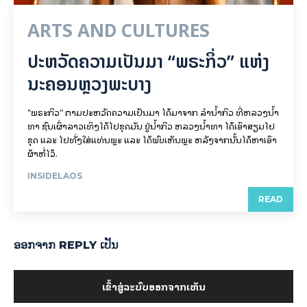
ARTS AND CULTURES
ປະຫວັດຄວາມເປັນມາ “ພຣະກິ່ວ” ແຫ່ງ
ນະຄອນຫຼວງພະບາງ
"ພຣະກິວ" ຕາມປະຫວັດຄວາມເປັນມາ ໄດ້ມາຈາກ ລຳນ້ຳກິວ ທີ່ຫລວງນ້ຳ
ທາ ຊົນເຜົ່າລາວເທິງໄດ້ໄປຂຸດມັນ ຢູ່ນ້ຳກິວ ຫລວງນ້ຳທາ ໄດ້ເອົາສຽມໄປ
ຂຸດ ແລະ ໄປທັ່ງໃສ່ແທ່ນພຼະ ແລະ ໄດ້ພົບເຫັນພຼະ ຫລັງຈາກນັ້ນໄດ້ຫາເອົາ
ຜ້າຫໍ່ໄວ້.
INSIDELAOS
READ
ອອກ​ຈາກ REPLY ເປັນ
ເຂົ້າ​ສູ່​ລະ​ບົບ​ອອກ​ຈາກ​ເຫັນ