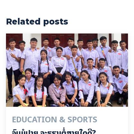
Related posts
EDUCATION & SPORTS
ຈົບມໍປາຍ ຈະຮຽນຕໍ່ສາຍໃດດີ?