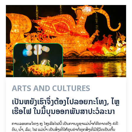
ARTS AND CULTURES
ເປັນ​ຫຍັງ​ເຮົາ​ຈຶ່ງ​ຕ້ອງ​ໄປລອຍ​ກະ​ໂທງ, ໄຫຼ​
ເຮືອ​ໄຟ ໃນ​ມື້​​ບຸນ​ອອກ​ພັນ​ສາ​ປະ​ວໍ​ລະ​ນາ
ການລອຍ​ກະ​ໂທງ ຫຼື ໄຫຼເຮືອໄຟນີ້ ເປັນການບູຊາແມ່ນໍ້າກໍຄືທາດທັງ 4 ຄື:
ດິນ, ນໍ້າ, ລົມ, ໄຟ ແມ່ນໍ້າ ເປັນສິ່ງທີ່ໃຫ້ຄຸນຄ່າຕໍ່ທຸກສິ່ງທີ່ມີຊີວິດເປັນຕົ້ນ