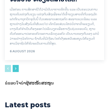
ເມື່ອກ່ອນ ການສຶກສາຖືໄດ້ວ່າມີບັນຍາກາດຄຶກຄື້ນ ແລະ ເປັນຂະບວນການ
ຫຼາຍຄົນແຂ່ງກັນຮຽນ ແຂ່ງກັນເສັງເພື່ອຈະໄດ້ເຂົ້າຮຽນສາຍທີ່ຕົນເອງມັກ
ແຕ່ຕົກມາຍຸກປັດຈຸບັນນີ້ ດ້ວຍສະພາບເສດຖະກິດ ສະພາບແວດລ້ອມ ແລະ
ຫຼາຍຢ່າງໃນສັງຄົມທີ່ຜັນແປໄປ ເດັກນ້ອຍສ່ວນໃຫຍ່ບໍ່ຢາກທີ່ຈະຮຽນຕໍ່,
ບາງຄົນກໍຈຳເປັນຕ້ອງອອກໄປເຮັດວຽກເພື່ອຫາເງິນຊ່ວຍຄອບຄົວ, ຫຼາຍ
ຄົນກໍອອກມາປະກອບກິດຈະການເຮັດທຸລະກິດ ເປັນນາຍຂອງຕົນເອງ ແຕ່ບໍ່
ວ່າຈະຢ່າງໃດກໍຕາມ ຖ້າຄົນທີ່ມີເງືອນໄຂກໍຍັງສະໜັບສະໜູນໃຫ້ຮຽນຕໍ່
ສາຍວິຊາຊີບໃຫ້ຈົບຈະເປັນການດີທີ່ສຸດ.
6 AUGUST 2026
ຂໍຂອບໃຈນຳຜູ້ສະໜັບສະໜູນ
Latest posts