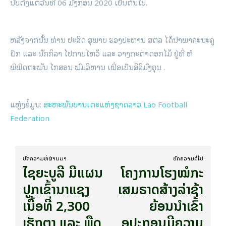
ນັບຕັ້ງແຕ່ວັນທີ 06 ມັງກອນ 2020 ເປັນຕົ້ນໄປ.
ຫລັງຈາກນັ້ນ ທ່ານ ປະສິດ ສຸພາບ ຮອງປະທານ ສຕລ ໄດ້ນຳພາຄະນະຄູ
ຝຶກ ແລະ ນັກກິລາ ໄປກາບໄຫວ້ ແລະ ວາງກະຕ່າດອກໄມ້ ຢູ່ທີ່ ຫໍ
ພິພິດຕະພັນ ໄກສອນ ພົມວິຫານ ເພື່ອເປັນສິລິມົງຄຸນ .
ແຫຼ່ງຂໍ້ມູນ:
ສະຫະພັນບານເຕະແຫ່ງຊາດລາວ Lao Football
Federation
ບົດ​ຄວາມ​ທີ່​ຜ່ານ​ມາ
ບົດ​ຄວາມ​ຕໍ່​ໄປ
ໄຊຍະບູລີ ມີແຜນ
ໂຄງການໂຮງໝໍກະ
ປູກເຂົ້ານາແຊງ
ເສມຣາດສ້າງລ່າຊ້າ
ເນື້ອທີ່ 2,300
ຍ້ອນນໍາເຂົ້າ
ເຮັກຕາ ແລະ ພືດ
ອຸປະກອນມີຄວາມ