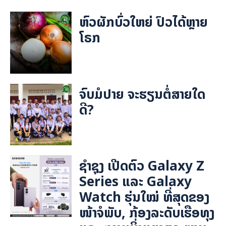
ຫົວຜັກບົ່ວໃຫຍ່ ປົວໄດ້ຫຼາຍ
ໂຣກ
ຈົບມໍປາຍ ຈະຮຽນຕໍ່ສາຍໃດ
ດີ?
ຊຳຊຸງ ເປີດຕົວ Galaxy Z
Series ແລະ Galaxy
Watch ຮຸ່ນໃໝ່ ທີ່ສຸດຂອງ
ໜ້າຈໍພັບ, ກ້ອງລະດັບເຮືອທຸງ