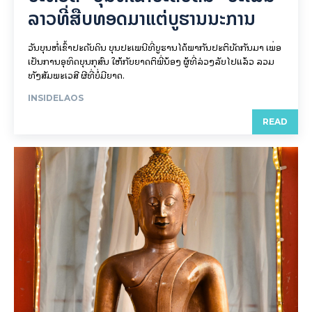
ລາວທີ່ສືບທອດມາແຕ່ບູຮານນະການ
ວັນບຸນຫໍ່ເຂົ້າປະດັບດິນ ບຸນປະເພນີທີ່ບູຮານໄດ້ພາກັນປະຕິບັດກັນມາ ເພື່ອ
ເປັນການອຸທິດບຸນກຸສົນ ໃຫ້ກັບຍາດຕິພີ່ນ້ອງ ຜູ້ທີ່ລ່ວງລັບໄປແລ້ວ ລວມ
ທັງສັມພະເວສີ ຜີທີ່ບໍ່ມີຍາດ.
INSIDELAOS
READ