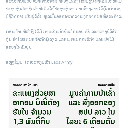
ແຜນການພັດທະນາດ້ານກະສິກໍາຂອງແຂວງໄຊສົມບູນ ສົ່ງເສີມໃຫ້ພໍ່ແມ່
ປະຊາຊົນມີອາຊີບຄົງທີ່ເຮັດໃຫ້ປະຊາຊົນສາ ມາດສ້າງລາຍໄດ້ກຸ້ມຕົນເອງ
ມີຊີວິດການເປັນຢູ່ດີຂຶ້ນ ຫຼຸດພົ້ນອອກຈາກຄວາມທຸກຍາກໄປເທື່ອລະກ້າວ.
ຕອນທ້າຍພິທີຍັງໄດ້ມີ ການເຊັນບົດບັນທຶກມອບ-ຮັບ ລະຫວ່າງບໍລິສັດ
ກຸ່ມ ຄໍາໄພຊະ ນະ ຈໍາກັດຜູ້ດຽວ ແລະ ພະແນກກະສິກໍາ ແລະ ປ່າໄມ້
ແຂວງໄຊສົມບູນ.
ແຫຼ່ງຂໍ້ມູນ: ໂດຍ: ສະກຸນຮັກ Laos Army
ບົດ​ຄວາມ​ທີ່​ຜ່ານ​ມາ
ບົດ​ຄວາມ​ຕໍ່​ໄປ
ຂະແໜງສ່ວຍສາ
ມູນຄ່າການນໍາເຂົ້າ
ອາກອນ ມີໜີ້ຕ້ອງ
ແລະ ສົ່ງອອກຂອງ
ຮັບໃນ ຈຳນວນ
ສປປ ລາວ ໃນ
1,3 ພັນຕື້ກີບ
ໄລຍະ 6 ເດືອນຕົ້ນ