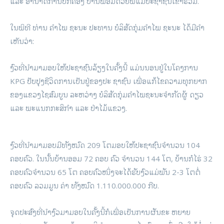
ແລະ ອໍານາດການປົກຄອງ ບ້ານພ້ອມດ້ວຍພໍ່ແມ່ປະຊາຊົນເຂົ້າຮ່ວມ.
ໃນພິທີ ທ່ານ ຄໍາໄພ ຊະນະ ປະທານ ບໍລິສັດກຸ່ມຄໍາໄພ ຊະນະ ໄດ້ມີຄຳ
ເຫັນວ່າ:
ງົວທີ່ນໍາມາມອບໃຫ້ປະຊາຊົນລ້ຽງໃນຄັ້ງນີ້ ແມ່ນນອນຢູ່ໃນໂຄງການ
KPG ປັບປຸງຊີວິດການເປັນຢູ່ຂອງປະ ຊາຊົນ ເພື່ອແກ້ໄຂຄວາມທຸກຍາກ
ຂອງແຂວງໄຊສົມບູນ ລະຫວ່າງ ບໍລິສັດກຸ່ມຄໍາໄພຊະນະຈໍາກັດຜູ້ ດຽວ
ແລະ ພະແນກກະສິກໍາ ແລະ ປ່າໄມ້ແຂວງ.
ງົວທີ່ນໍາມາມອບມີທັງໝົດ 209 ໂຕມອບໃຫ້ປະຊາຊົນຈໍານວນ 104
ຄອບຄົວ. ໃນນັ້ນບ້ານອອມ 72 ຄອບ ຄົວ ຈໍານວນ 144 ໂຕ, ບ້ານກໍໄຮ່ 32
ຄອບຄົວຈໍານວນ 65 ໂຕ ຄອບຄົວໜຶ່ງຈະໄດ້ຮັບງົວແມ່ພັນ 2-3 ໂຕຕໍ່
ຄອບຄົວ ລວມມູນ ຄ່າ ທັງໝົດ 1.110.000.000 ກີບ.
ຈຸດປະສົງທີ່ນໍາງົວມາມອບໃນຄັ້ງນີ້ກໍເພື່ອເປັນການຜັນຂະ ຫຍາຍ