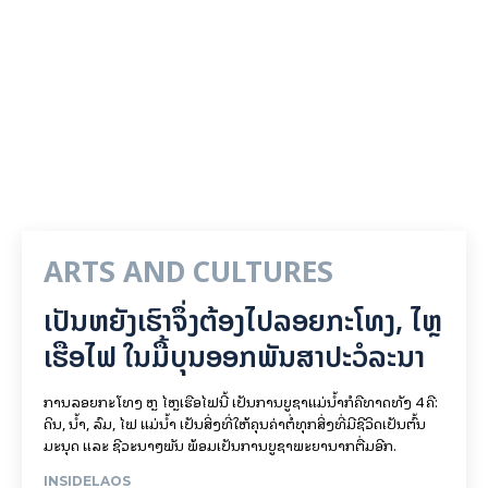
ARTS AND CULTURES
ເປັນ​ຫຍັງ​ເຮົາ​ຈຶ່ງ​ຕ້ອງ​ໄປລອຍ​ກະ​ໂທງ, ໄຫຼ​
ເຮືອ​ໄຟ ໃນ​ມື້​​ບຸນ​ອອກ​ພັນ​ສາ​ປະ​ວໍ​ລະ​ນາ
ການລອຍ​ກະ​ໂທງ ຫຼື ໄຫຼເຮືອໄຟນີ້ ເປັນການບູຊາແມ່ນໍ້າກໍຄືທາດທັງ 4 ຄື:
ດິນ, ນໍ້າ, ລົມ, ໄຟ ແມ່ນໍ້າ ເປັນສິ່ງທີ່ໃຫ້ຄຸນຄ່າຕໍ່ທຸກສິ່ງທີ່ມີຊີວິດເປັນຕົ້ນ
ມະນຸດ ແລະ ຊີວະນາໆພັນ ພ້ອມເປັນການບູຊາພະຍານາກຕື່ມອີກ.
INSIDELAOS