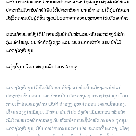
ແຜນການພັດທະນາດ້ານກະສິກໍາຂອງແຂວງໄຊສົມບູນ ສົ່ງເສີມໃຫ້ພໍ່ແມ່
ປະຊາຊົນມີອາຊີບຄົງທີ່ເຮັດໃຫ້ປະຊາຊົນສາ ມາດສ້າງລາຍໄດ້ກຸ້ມຕົນເອງ
ມີຊີວິດການເປັນຢູ່ດີຂຶ້ນ ຫຼຸດພົ້ນອອກຈາກຄວາມທຸກຍາກໄປເທື່ອລະກ້າວ.
ຕອນທ້າຍພິທີຍັງໄດ້ມີ ການເຊັນບົດບັນທຶກມອບ-ຮັບ ລະຫວ່າງບໍລິສັດ
ກຸ່ມ ຄໍາໄພຊະ ນະ ຈໍາກັດຜູ້ດຽວ ແລະ ພະແນກກະສິກໍາ ແລະ ປ່າໄມ້
ແຂວງໄຊສົມບູນ.
ແຫຼ່ງຂໍ້ມູນ: ໂດຍ: ສະກຸນຮັກ Laos Army
ແຂວງໄຊສົມບູນໄດ້ຈັດພິທີມອບ-ຮັບງົວແມ່ພັນພື້ນເມືອງລາວໃຫ້ແກ່
ປະຊາຊົນ ບ້ານອອມ ແລະ ບ້ານກໍໄຮ່ເມືອງອານຸວົງ ແຂວງໄຊສົມບູນ ໂດຍ
ການເຂົ້າຮ່ວມຂອງທ່ານ ພົນຕີ ຄໍາລຽງ ອຸທະໄກສອນ ເລຂາພັກແຂວງ,
ເຈົ້າແຂວງໆໄຊສົມບູນ, ມີ ທ່ານ ພົນຕີ ປອ ວົງຄຳ ພົມມະກອນ ຫົວໜ້າ
ກົມໃຫຍ່ພະລາທິການກອງທັບ ຫົວໜ້າຄະນະຊີ້ນໍາພັດທະນາ 3 ຈຸດສຸມ
ແຂວງໄຊສົມບູນ, ມີບັນດາທ່ານຄະນະ ການນໍາພະແນກຂັ້ນແຂວງ, ເມືອງ