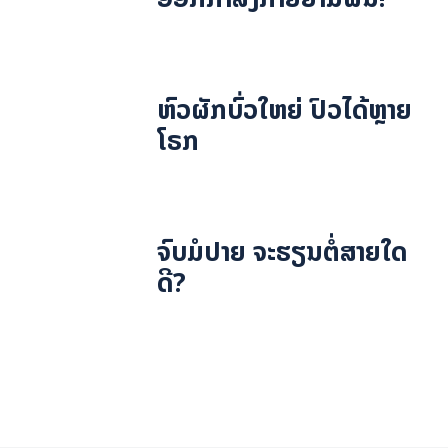
ຫົວຜັກບົ່ວໃຫຍ່ ປົວໄດ້ຫຼາຍ
ໂຣກ
ຈົບມໍປາຍ ຈະຮຽນຕໍ່ສາຍໃດ
ດີ?