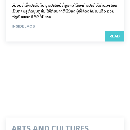
ວັນບຸນຫໍ່ເຂົ້າປະດັບດິນ ບຸນປະເພນີທີ່ບູຮານໄດ້ພາກັນປະຕິບັດກັນມາ ເພື່ອ
ເປັນການອຸທິດບຸນກຸສົນ ໃຫ້ກັບຍາດຕິພີ່ນ້ອງ ຜູ້ທີ່ລ່ວງລັບໄປແລ້ວ ລວມ
ທັງສັມພະເວສີ ຜີທີ່ບໍ່ມີຍາດ.
INSIDELAOS
READ
ARTS AND CULTURES