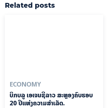
Related posts
ECONOMY
ບິກບລູ ເອເຈນຊີລາວ ສະຫຼອງຄົບຮອບ
20 ປີແຫ່ງຄວາມສຳເລັດ.