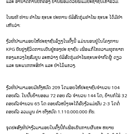
ແລະ ອໍານາດການປົກຄອງ ບ້ານພ້ອມດ້ວຍພໍ່ແມ່ປະຊາຊົນເຂົ້າຮ່ວມ.
ໃນພິທີ ທ່ານ ຄໍາໄພ ຊະນະ ປະທານ ບໍລິສັດກຸ່ມຄໍາໄພ ຊະນະ ໄດ້ມີຄຳ
ເຫັນວ່າ:
ງົວທີ່ນໍາມາມອບໃຫ້ປະຊາຊົນລ້ຽງໃນຄັ້ງນີ້ ແມ່ນນອນຢູ່ໃນໂຄງການ
KPG ປັບປຸງຊີວິດການເປັນຢູ່ຂອງປະ ຊາຊົນ ເພື່ອແກ້ໄຂຄວາມທຸກຍາກ
ຂອງແຂວງໄຊສົມບູນ ລະຫວ່າງ ບໍລິສັດກຸ່ມຄໍາໄພຊະນະຈໍາກັດຜູ້ ດຽວ
ແລະ ພະແນກກະສິກໍາ ແລະ ປ່າໄມ້ແຂວງ.
ງົວທີ່ນໍາມາມອບມີທັງໝົດ 209 ໂຕມອບໃຫ້ປະຊາຊົນຈໍານວນ 104
ຄອບຄົວ. ໃນນັ້ນບ້ານອອມ 72 ຄອບ ຄົວ ຈໍານວນ 144 ໂຕ, ບ້ານກໍໄຮ່ 32
ຄອບຄົວຈໍານວນ 65 ໂຕ ຄອບຄົວໜຶ່ງຈະໄດ້ຮັບງົວແມ່ພັນ 2-3 ໂຕຕໍ່
ຄອບຄົວ ລວມມູນ ຄ່າ ທັງໝົດ 1.110.000.000 ກີບ.
ຈຸດປະສົງທີ່ນໍາງົວມາມອບໃນຄັ້ງນີ້ກໍເພື່ອເປັນການຜັນຂະ ຫຍາຍ