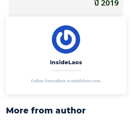
ປີ 2019
InsideLaos
http://insidelaos.com
Online Journalists at insidelaos.com.
More from author