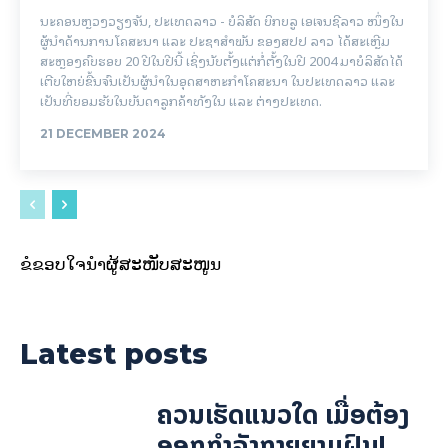
ນະຄອນຫຼວງວຽງຈັນ, ປະເທດລາວ - ບໍລິສັດ ບິກບລູ ເອເຈນຊີລາວ ໜຶ່ງໃນ
ຜູ້ນຳດ້ານການໂຄສະນາ ແລະ ປະຊາສຳພັນ ຂອງສປປ ລາວ ໄດ້ສະເຫຼີມ
ສະຫຼອງຄົບຮອບ 20 ປີໃນປີນີ້ ເຊິ່ງນັບຕັ້ງແຕ່ກໍ່ຕັ້ງໃນປີ 2004 ມາບໍລິສັດໄດ້
ເຕີບໃຫຍ່ຂື້ນຈົນເປັນຜູ້ນຳໃນອຸດສາຫະກຳໂຄສະນາ ໃນປະເທດລາວ ແລະ
ເປັນທີ່ຍອມຮັບໃນບັນດາລູກຄ້າທັງໃນ ແລະ ຕ່າງປະເທດ.
21 DECEMBER 2024
ຂໍຂອບໃຈນຳຜູ້ສະໜັບສະໜູນ
Latest posts
ຄວນເຮັດແນວໃດ ເມື່ອຕ້ອງ
ອອກກຳລັງກາຍຍາມຝົນ!