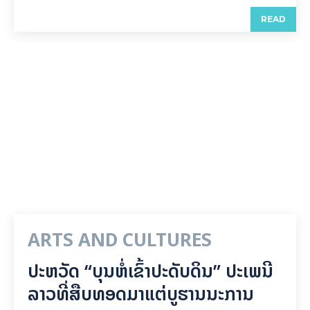
READ
ARTS AND CULTURES
ປະຫວັດ “ບຸນຫໍ່ເຂົ້າປະດັບດິນ” ປະເພນີ
ລາວທີ່ສືບທອດມາແຕ່ບູຮານນະການ