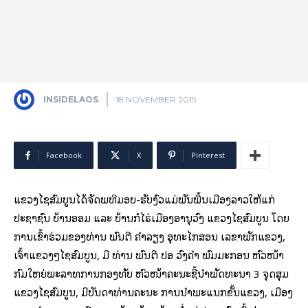
INSIDELAOS
18 NOVEMBER 2019
Facebook
X
Pinterest
ແຂວງໄຊສົມບູນໄດ້ຈັດພິທີມອບ-ຮັບງົວແມ່ພັນພື້ນເມືອງລາວໃຫ້ແກ່
ປະຊາຊົນ ບ້ານອອມ ແລະ ບ້ານກໍໄຮ່ເມືອງອານຸວົງ ແຂວງໄຊສົມບູນ ໂດຍ
ການເຂົ້າຮ່ວມຂອງທ່ານ ພົນຕີ ຄໍາລຽງ ອຸທະໄກສອນ ເລຂາພັກແຂວງ,
ເຈົ້າແຂວງໆໄຊສົມບູນ, ມີ ທ່ານ ພົນຕີ ປອ ວົງຄຳ ພົມມະກອນ ຫົວໜ້າ
ກົມໃຫຍ່ພະລາທິການກອງທັບ ຫົວໜ້າຄະນະຊີ້ນໍາພັດທະນາ 3 ຈຸດສຸມ
ແຂວງໄຊສົມບູນ, ມີບັນດາທ່ານຄະນະ ການນໍາພະແນກຂັ້ນແຂວງ, ເມືອງ