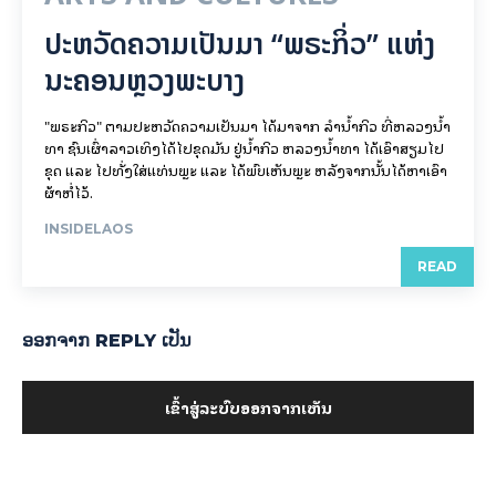
ປະຫວັດຄວາມເປັນມາ “ພຣະກິ່ວ” ແຫ່ງ
ນະຄອນຫຼວງພະບາງ
"ພຣະກິວ" ຕາມປະຫວັດຄວາມເປັນມາ ໄດ້ມາຈາກ ລຳນ້ຳກິວ ທີ່ຫລວງນ້ຳ
ທາ ຊົນເຜົ່າລາວເທິງໄດ້ໄປຂຸດມັນ ຢູ່ນ້ຳກິວ ຫລວງນ້ຳທາ ໄດ້ເອົາສຽມໄປ
ຂຸດ ແລະ ໄປທັ່ງໃສ່ແທ່ນພຼະ ແລະ ໄດ້ພົບເຫັນພຼະ ຫລັງຈາກນັ້ນໄດ້ຫາເອົາ
ຜ້າຫໍ່ໄວ້.
INSIDELAOS
READ
ອອກ​ຈາກ REPLY ເປັນ
ເຂົ້າ​ສູ່​ລະ​ບົບ​ອອກ​ຈາກ​ເຫັນ