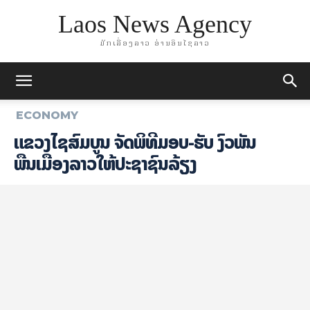
Laos News Agency
ມັກເລື່ອງລາວ ອ່ານອິນໄຊລາວ
ECONOMY
ແຂວງໄຊສົມບູນ ຈັດພິທີມອບ-ຮັບ ງົວພັນ
ພື້ນເມືອງລາວໃຫ້ປະຊາຊົນລ້ຽງ