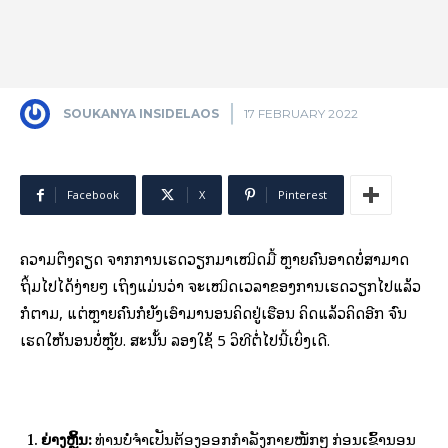
SOUKANYA INSIDELAOS
17 FEBRUARY 2022
Facebook
X
Pinterest
ຄວາມຕຶງຄຽດ ຈາກການເຮັດວຽກມາເໝິດມື້ ຫຼາຍຄົນອາດບໍ່ສາມາດ
ຖິ້ມໄປໄດ້ງ່າຍໆ ເຖິງແມ່ນວ່າ ຈະເໝິດເວລາຂອງການເຮັດວຽກໄປແລ້ວ
ກໍຕາມ, ແຕ່ຫຼາຍຄົນກໍຍັງເອົາມານອນຄິດຢູ່ເຮືອນ ຄິດແລ້ວຄິດອີກ ຈົນ
ເຮັດໃຫ້ນອນບໍ່ຫຼັບ. ສະນັ້ນ ລອງໃຊ້ 5 ວິທີຕໍ່ໄປນີ້ເບິ່ງເດີ.
ຍ່າງຫຼິ້ນ:
ທ່ານບໍ່ຈຳເປັນຕ້ອງອອກກຳລັງກາຍໜັກໆ ກ່ອນເຂົ້ານອນ