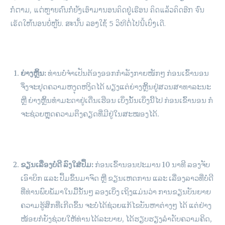
ກໍຕາມ, ແຕ່ຫຼາຍຄົນກໍຍັງເອົາມານອນຄິດຢູ່ເຮືອນ ຄິດແລ້ວຄິດອີກ ຈົນ
ເຮັດໃຫ້ນອນບໍ່ຫຼັບ. ສະນັ້ນ ລອງໃຊ້ 5 ວິທີຕໍ່ໄປນີ້ເບິ່ງເດີ.
ຍ່າງຫຼິ້ນ:
ທ່ານບໍ່ຈຳເປັນຕ້ອງອອກກຳລັງກາຍໜັກໆ ກ່ອນເຂົ້ານອນ
ຈຶ່ງຈະຢຸດຄວາມຫງຸດຫງິດໄດ້ ພຽງແຕ່ຍ່າງຫຼິ້ນຢູ່ສວນສາທາລະນະ
ຫຼື ຍ່າງຫຼິ້ນທຳມະດາຢູ່ເດີ່ນເຮືອນ ເບິ່ງນັ້ນເບິ່ງນີ້ໄປ ກ່ອນເຂົ້ານອນ ກໍ
ຈະຊ່ວຍຫຼຸດຄວາມຕຶງຄຽດທີ່ມີຢູ່ໃນສະໝອງໄດ້.
ຂຽນເລື່ອງບໍ່ດີ ລົງໃສ່ປຶ້ມ:
ກ່ອນເຂົ້ານອນປະມານ 10 ນາທີ ລອງຈັບ
ເອົາບິກ ແລະ ປຶ້ມຂຶ້ນມາຈົດ ຫຼື ຂຽນເຫດການ ແລະ ເລື່ອງລາວທີ່ບໍ່ດີ
ທີ່ທ່ານພົບພໍ້ມາໃນມື້ນັ້ນໆ ລອງເບິ່ງ ເຖິງແມ່ນວ່າ ການຂຽນບັນຍາຍ
ຄວາມຮູ້ສຶກທີ່ເກີດຂຶ້ນ ຈະບໍ່ໄດ້ຊ່ວຍແກ້ໄຂບັນຫາຕ່າງໆ ໄດ້ ແຕ່ຢ່າງ
ໜ້ອຍກໍຍັງຊ່ວຍໃຫ້ທ່ານໄດ້ລະບາຍ, ໄດ້ຮຽບຮຽງລຳດັບຄວາມຄິດ,