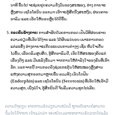
ນາທີ ຂຶ້ນໄປ ຈະຊ່ວຍຢຸດຄວາມກັງວົນຂອງສະໝອງ, ຮ່າງ ກາຍຈະ
ຫຼັ່ງສານ ເຊໂຣໂທນິນ ອອກມາ ເຮົາຈະຮູ້ສຶກນິ້ງສະຫງົບ, ຜ່ອນຄາຍ
ອາລົມ ແລະ ເຮັດໃຫ້ນອນຫຼັບໄດ້ດີຂຶ້ນ.
ກອດຄົນຂ້າງກາຍ:
ການສຳຜັດດ້ວຍການກອດ ເປັນວິທີຜ່ອນຄາຍ
ຄວາມຄຽດທີ່ເຮັດໄດ້ງ່າຍ ແລະ ໄດ້ຜົນແນ່ນອນ ເພາະການກອດ
ແຕ່ລະຄັ້ງ ຮ່າງກາຍຈະເກີດຂະບວນການຕ່າງໆ ເຊັ່ນ ຫົວໃຈເຕັ້ນ
ໄວຂຶ້ນ, ເລືອດລົມສູບສີດ, ຮູ້ສຶກອາລົມດີ, ເຮັດໃຫ້ສະໝອງຄິດແຕ່
ເລື່ອງດີໆ ແລະ ມີພະລັງຂຶ້ນມາ ຈາກການໃຫ້ກຳລັງໃຈຂອງຄົນທີ່ເຮົາ
ຮັກ. ນອກຈາກນີ້ ການກອດຍັງຊ່ວຍກະຕຸ້ນໃຫ້ສະໝອງຫຼັ່ງສານ
ແຫ່ງຄວາມສຸກອອກມາຫຼາຍຂຶ້ນ ລວມທັງ ເອັນໂດຟິນ
(Endorphin) ແລະ ເຊໂຣໂທນິນ (Serotonin) ທີ່ເຮັດໃຫ້ເຮົາມີ
ຄວາມສຸກ, ເພິ່ງພໍໃຈ, ຮູ້ສຶກຍິນດີ ຈົນລືມຄວາມທຸກໄປເລີຍ.
ຄວາມຕຶງຄຽດ ຈາກການເຮັດວຽກມາເໝິດມື້ ຫຼາຍຄົນອາດບໍ່ສາມາດ
ຖິ້ມໄປໄດ້ງ່າຍໆ ເຖິງແມ່ນວ່າ ຈະເໝິດເວລາຂອງການເຮັດວຽກໄປແລ້ວ