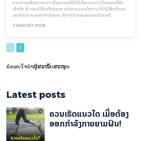
ກາຍກາງແຈ້ງຫຼາຍກວ່າ ເຊິ່ງອາດຈະໃຊ້ວິທີເລື່ອນເວລາໄປໃນຕອນທີ່ຝົນ
ເຊົາຕົກ ຫຼື ຕອນທີ່ຝົນຕົກຄ່ອຍໆ ແຕ່ຊ່ວງເວລາດັ່ງກ່າວ ກໍຍັງມີສິ່ງທີ່ຄວນ
ລະວັງໃນການອອກກຳລັງກາຍ ທີ່ຕ່າງໄປຈາກສະພາບປົກກະຕິ.
7 AUGUST 2026
ຂໍຂອບໃຈນຳຜູ້ສະໜັບສະໜູນ
Latest posts
ຄວນເຮັດແນວໃດ ເມື່ອຕ້ອງ
ອອກກຳລັງກາຍຍາມຝົນ!