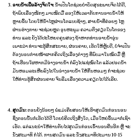
ອາບນ້ຳເພື່ອລ້າງຈິດໃຈ:
ນ້ຳເປັນໂຕຊ່ວຍບຳບັດສຸຂະພາບຈິດໄດ້ດີ,
ຖ້າພົບເລື່ອງໜັກໆ ມາເໝິດມື້ ລອງໃຫ້ເວລາກັບການອາບນ້ຳໃຫ້
ຫຼາຍຂຶ້ນ ໂດຍໃຫ້ນ້ຳໄຫຼຜ່ານໂຕແບບຊ້າໆ, ສາຍນ້ຳທີ່ຄ່ອຍໆ ໄຫຼ
ຜ່ານຮ່າງກາຍ ຈະຊ່ວຍຫຼຸດ ອຸນຫະພູມ ຄວາມຕຶງຄຽດໃນໂຕຂອງ
ທ່ານ ແລະ ຍັງໄດ້ປະໂຫຍດຄູນສອງ ຖ້າຫາກທ່ານອາບນ້ຳອຸ່ນ
ເພາະວ່າ ທ່ານຈະຮູ້ສຶກສະບາຍ, ຜ່ອນຄາຍ, ເຮັດໃຫ້ຫຼັບດີ, ບໍ່ຈຳເປັນ
ຕ້ອງນອນກ່າຍໜ້າຜາກຄິດເຖິງເລື່ອງຕ່າງໆ ທີ່ພົບມາໃນໝົດມື້ ຫຼື
ຖ້າເຮືອນໃຜຫາກມີອ່າງອາບນ້ຳ ກໍລົງໄປແຊ່ໝົດໂຕ ແລ້ວຢອດນ້ຳ
ມັນຫອມລະເຫີຍລົງໄປໃນອ່າງອາບນ້ຳ ໃຫ້ກິ່ນຫອມໆ ກໍຈະຊ່ວຍ
ໃຫ້ທ່ານຮູ້ສຶກຜ່ອນຄາຍ ຈົນລືມເລື່ອງຄວາມຄຽດໄປໄດ້ເລີຍ.
ສູດມົນ:
ຕອນຍັງນ້ອຍໆ ພໍ່ແມ່ເຄີຍສອນໃຫ້ເຮົາສູດມົນກ່ອນນອນ
ຊຶ່ງຕອນນັ້ນກໍເຮັດໄດ້ດີ ໂດຍບໍ່ຄິດເຖິງສິ່ງໃດ, ເມື່ອໃຫຍ່ຂຶ້ນມາກໍເຊົາ
ເຮັດ. ແຕ່ແນະນຳໃຫ້ທ່ານກັບໄປສູດມົນກ່ອນເຂົ້ານອນຄືນອີກ ຫຼື ຈະ
ນັ່ງສະມາທິ ກໍໄດ້. ການສູດມົນ ແລະ ນັ່ງສະມາທິປະມານ 10-15