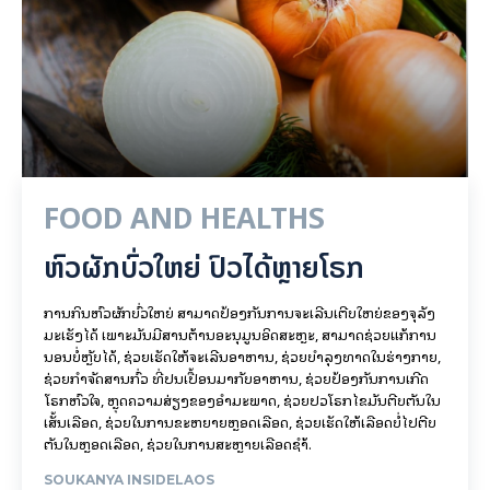
FOOD AND HEALTHS
ຫົວຜັກບົ່ວໃຫຍ່ ປົວໄດ້ຫຼາຍໂຣກ
ການກິນຫົວຜັກບົ່ວໃຫຍ່ ສາມາດປ້ອງກັນການຈະເລີນເຕີບໃຫຍ່ຂອງຈຸລັງ
ມະເຮັງໄດ້ ເພາະມັນມີສານຕ້ານອະນຸມູນອິດສະຫຼະ, ສາມາດຊ່ວຍແກ້ການ
ນອນບໍ່ຫຼັບໄດ້, ຊ່ວຍເຮັດໃຫ້ຈະເລີນອາຫານ, ຊ່ວຍບຳລຸງທາດໃນຮ່າງກາຍ,​
ຊ່ວຍກຳຈັດສານກົ່ວ ທີ່ປົນເປື້ອນມາກັບອາຫານ, ຊ່ວຍປ້ອງກັນການເກີດ
ໂຣກຫົວໃຈ,​ ຫຼຸດຄວາມສ່ຽງຂອງອຳມະພາດ, ຊ່ວຍປົວໂຣກໄຂມັນຕີບຕັນໃນ
ເສັ້ນເລືອດ, ຊ່ວຍໃນການຂະຫຍາຍຫຼອດເລືອດ, ຊ່ວຍເຮັດໃຫ້ເລືອດບໍ່ໄປຕີບ
ຕັນໃນຫຼອດເລືອດ, ຊ່ວຍໃນການສະຫຼາຍເລືອດຊຳ້.
SOUKANYA INSIDELAOS