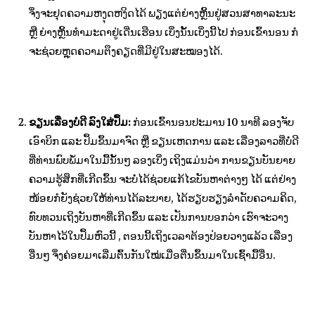
ຈຶ່ງຈະຢຸດຄວາມຫງຸດຫງິດໄດ້ ພຽງແຕ່ຍ່າງຫຼິ້ນຢູ່ສວນສາທາລະນະ
ຫຼື ຍ່າງຫຼິ້ນທຳມະດາຢູ່ເດີ່ນເຮືອນ ເບິ່ງນັ້ນເບິ່ງນີ້ໄປ ກ່ອນເຂົ້ານອນ ກໍ
ຈະຊ່ວຍຫຼຸດຄວາມຕຶງຄຽດທີ່ມີຢູ່ໃນສະໝອງໄດ້.
ຂຽນເລື່ອງບໍ່ດີ ລົງໃສ່ປຶ້ມ:
ກ່ອນເຂົ້ານອນປະມານ 10 ນາທີ ລອງຈັບ
ເອົາບິກ ແລະ ປຶ້ມຂຶ້ນມາຈົດ ຫຼື ຂຽນເຫດການ ແລະ ເລື່ອງລາວທີ່ບໍ່ດີ
ທີ່ທ່ານພົບພໍ້ມາໃນມື້ນັ້ນໆ ລອງເບິ່ງ ເຖິງແມ່ນວ່າ ການຂຽນບັນຍາຍ
ຄວາມຮູ້ສຶກທີ່ເກີດຂຶ້ນ ຈະບໍ່ໄດ້ຊ່ວຍແກ້ໄຂບັນຫາຕ່າງໆ ໄດ້ ແຕ່ຢ່າງ
ໜ້ອຍກໍຍັງຊ່ວຍໃຫ້ທ່ານໄດ້ລະບາຍ, ໄດ້ຮຽບຮຽງລຳດັບຄວາມຄິດ,
ທົບທວນເຖິງບັນຫາທີ່ເກີດຂຶ້ນ ແລະ ເປັນການບອກວ່າ ເຮົາຈະວາງ
ບັນຫາໄວ້ໃນປຶ້ມຫົວນີ້ , ຕອນນີ້ເຖິງເວລາຕ້ອງປ່ອຍວາງແລ້ວ ເລື່ອງ
ອື່ນໆ ຈຶ່ງຄ່ອຍມາເລີ່ມຕົ້ນກັນໃໝ່ເມື່ອຕື່ນຂຶ້ນມາໃນເຊົ້າມື້ອື່ນ.