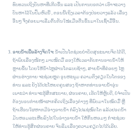
ທົບທວນເຖິງບັນຫາທີ່ເກີດຂຶ້ນ ແລະ ເປັນການບອກວ່າ ເຮົາຈະວາງ
ບັນຫາໄວ້ໃນປຶ້ມຫົວນີ້ , ຕອນນີ້ເຖິງເວລາຕ້ອງປ່ອຍວາງແລ້ວ ເລື່ອງ
ອື່ນໆ ຈຶ່ງຄ່ອຍມາເລີ່ມຕົ້ນກັນໃໝ່ເມື່ອຕື່ນຂຶ້ນມາໃນເຊົ້າມື້ອື່ນ.
ອາບນ້ຳເພື່ອລ້າງຈິດໃຈ:
ນ້ຳເປັນໂຕຊ່ວຍບຳບັດສຸຂະພາບຈິດໄດ້ດີ,
ຖ້າພົບເລື່ອງໜັກໆ ມາເໝິດມື້ ລອງໃຫ້ເວລາກັບການອາບນ້ຳໃຫ້
ຫຼາຍຂຶ້ນ ໂດຍໃຫ້ນ້ຳໄຫຼຜ່ານໂຕແບບຊ້າໆ, ສາຍນ້ຳທີ່ຄ່ອຍໆ ໄຫຼ
ຜ່ານຮ່າງກາຍ ຈະຊ່ວຍຫຼຸດ ອຸນຫະພູມ ຄວາມຕຶງຄຽດໃນໂຕຂອງ
ທ່ານ ແລະ ຍັງໄດ້ປະໂຫຍດຄູນສອງ ຖ້າຫາກທ່ານອາບນ້ຳອຸ່ນ
ເພາະວ່າ ທ່ານຈະຮູ້ສຶກສະບາຍ, ຜ່ອນຄາຍ, ເຮັດໃຫ້ຫຼັບດີ, ບໍ່ຈຳເປັນ
ຕ້ອງນອນກ່າຍໜ້າຜາກຄິດເຖິງເລື່ອງຕ່າງໆ ທີ່ພົບມາໃນໝົດມື້ ຫຼື
ຖ້າເຮືອນໃຜຫາກມີອ່າງອາບນ້ຳ ກໍລົງໄປແຊ່ໝົດໂຕ ແລ້ວຢອດນ້ຳ
ມັນຫອມລະເຫີຍລົງໄປໃນອ່າງອາບນ້ຳ ໃຫ້ກິ່ນຫອມໆ ກໍຈະຊ່ວຍ
ໃຫ້ທ່ານຮູ້ສຶກຜ່ອນຄາຍ ຈົນລືມເລື່ອງຄວາມຄຽດໄປໄດ້ເລີຍ.