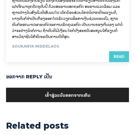
ຫຼາຍຄົນແຂ່ງກັນຮຽນ ແຂ່ງກັນເສັງເພື່ອຈະໄດ້ເຂົ້າຮຽນສາຍທີ່ຕົນເອງມັກ
ແຕ່ຕົກມາຍຸກປັດຈຸບັນນີ້ ດ້ວຍສະພາບເສດຖະກິດ ສະພາບແວດລ້ອມ ແລະ
ຫຼາຍຢ່າງໃນສັງຄົມທີ່ຜັນແປໄປ ເດັກນ້ອຍສ່ວນໃຫຍ່ບໍ່ຢາກທີ່ຈະຮຽນຕໍ່,
ບາງຄົນກໍຈຳເປັນຕ້ອງອອກໄປເຮັດວຽກເພື່ອຫາເງິນຊ່ວຍຄອບຄົວ, ຫຼາຍ
ຄົນກໍອອກມາປະກອບກິດຈະການເຮັດທຸລະກິດ ເປັນນາຍຂອງຕົນເອງ ແຕ່ບໍ່
ວ່າຈະຢ່າງໃດກໍຕາມ ຖ້າຄົນທີ່ມີເງືອນໄຂກໍຍັງສະໜັບສະໜູນໃຫ້ຮຽນຕໍ່
ສາຍວິຊາຊີບໃຫ້ຈົບຈະເປັນການດີທີ່ສຸດ.
SOUKANYA INSIDELAOS
READ
ອອກ​ຈາກ REPLY ເປັນ
ເຂົ້າ​ສູ່​ລະ​ບົບ​ອອກ​ຈາກ​ເຫັນ
Related posts