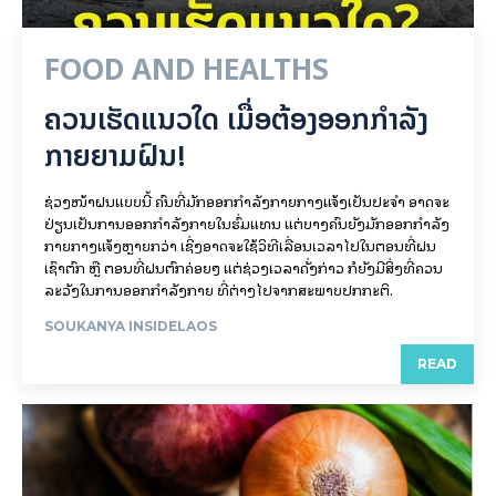
FOOD AND HEALTHS
ຄວນເຮັດແນວໃດ ເມື່ອຕ້ອງອອກກຳລັງ
ກາຍຍາມຝົນ!
ຊ່ວງໜ້າຝົນແບບນີ້ ຄົນທີ່ມັກອອກກຳລັງກາຍກາງແຈ້ງເປັນປະຈຳ ອາດຈະ
ປ່ຽນເປັນການອອກກຳລັງກາຍໃນຮົ່ມແທນ ແຕ່ບາງຄົນຍັງມັກອອກກຳລັງ
ກາຍກາງແຈ້ງຫຼາຍກວ່າ ເຊິ່ງອາດຈະໃຊ້ວິທີເລື່ອນເວລາໄປໃນຕອນທີ່ຝົນ
ເຊົາຕົກ ຫຼື ຕອນທີ່ຝົນຕົກຄ່ອຍໆ ແຕ່ຊ່ວງເວລາດັ່ງກ່າວ ກໍຍັງມີສິ່ງທີ່ຄວນ
ລະວັງໃນການອອກກຳລັງກາຍ ທີ່ຕ່າງໄປຈາກສະພາບປົກກະຕິ.
SOUKANYA INSIDELAOS
READ