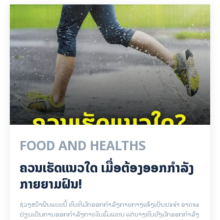
FOOD AND HEALTHS
ຄວນເຮັດແນວໃດ ເມື່ອຕ້ອງອອກກຳລັງ
ກາຍຍາມຝົນ!
ຊ່ວງໜ້າຝົນແບບນີ້ ຄົນທີ່ມັກອອກກຳລັງກາຍກາງແຈ້ງເປັນປະຈຳ ອາດຈະ
ປ່ຽນເປັນການອອກກຳລັງກາຍໃນຮົ່ມແທນ ແຕ່ບາງຄົນຍັງມັກອອກກຳລັງ