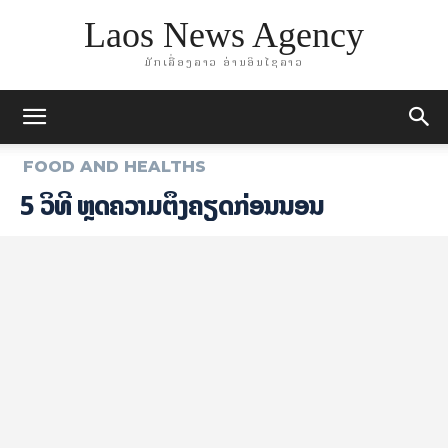
Laos News Agency
ມັກເລື່ອງລາວ ອ່ານອິນໄຊລາວ
FOOD AND HEALTHS
5 ວິທີ ຫຼຸດຄວາມຕຶງຄຽດກ່ອນນອນ