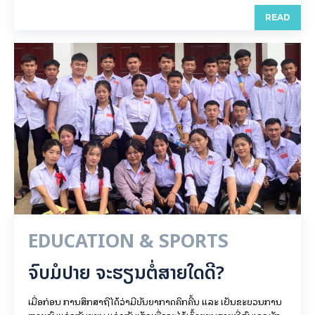
READ
EDUCATION & SPORTS
ຈົບມໍປາຍ ຈະຮຽນຕໍ່ສາຍໃດດີ?
ເມື່ອກ່ອນ ການສຶກສາຖືໄດ້ວ່າມີບັນຍາກາດຄຶກຄື້ນ ແລະ ເປັນຂະບວນການ