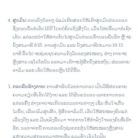
ສູດມົນ:
ຕອນຍັງນ້ອຍໆ ພໍ່ແມ່ເຄີຍສອນໃຫ້ເຮົາສູດມົນກ່ອນນອນ
ຊຶ່ງຕອນນັ້ນກໍເຮັດໄດ້ດີ ໂດຍບໍ່ຄິດເຖິງສິ່ງໃດ, ເມື່ອໃຫຍ່ຂຶ້ນມາກໍເຊົາ
ເຮັດ. ແຕ່ແນະນຳໃຫ້ທ່ານກັບໄປສູດມົນກ່ອນເຂົ້ານອນຄືນອີກ ຫຼື ຈະ
ນັ່ງສະມາທິ ກໍໄດ້. ການສູດມົນ ແລະ ນັ່ງສະມາທິປະມານ 10-15
ນາທີ ຂຶ້ນໄປ ຈະຊ່ວຍຢຸດຄວາມກັງວົນຂອງສະໝອງ, ຮ່າງ ກາຍຈະ
ຫຼັ່ງສານ ເຊໂຣໂທນິນ ອອກມາ ເຮົາຈະຮູ້ສຶກນິ້ງສະຫງົບ, ຜ່ອນຄາຍ
ອາລົມ ແລະ ເຮັດໃຫ້ນອນຫຼັບໄດ້ດີຂຶ້ນ.
ກອດຄົນຂ້າງກາຍ:
ການສຳຜັດດ້ວຍການກອດ ເປັນວິທີຜ່ອນຄາຍ
ຄວາມຄຽດທີ່ເຮັດໄດ້ງ່າຍ ແລະ ໄດ້ຜົນແນ່ນອນ ເພາະການກອດ
ແຕ່ລະຄັ້ງ ຮ່າງກາຍຈະເກີດຂະບວນການຕ່າງໆ ເຊັ່ນ ຫົວໃຈເຕັ້ນ
ໄວຂຶ້ນ, ເລືອດລົມສູບສີດ, ຮູ້ສຶກອາລົມດີ, ເຮັດໃຫ້ສະໝອງຄິດແຕ່
ເລື່ອງດີໆ ແລະ ມີພະລັງຂຶ້ນມາ ຈາກການໃຫ້ກຳລັງໃຈຂອງຄົນທີ່ເຮົາ
ຮັກ. ນອກຈາກນີ້ ການກອດຍັງຊ່ວຍກະຕຸ້ນໃຫ້ສະໝອງຫຼັ່ງສານ
ແຫ່ງຄວາມສຸກອອກມາຫຼາຍຂຶ້ນ ລວມທັງ ເອັນໂດຟິນ