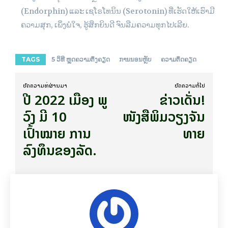
(Endorphin) ແລະ ເຊໂຣໂທນິນ (Serotonin) ທີ່ເຮັດໃຫ້ເຮົາມີ
ຄວາມສຸກ, ເພິ່ງພໍໃຈ, ຮູ້ສຶກຍິນດີ ຈົນລືມຄວາມທຸກໄປເລີຍ.
TAGS
5 ວິທີ ຫຼຸດຄວາມຕຶງຄຽດ
ການນອນຫຼັບ
ຄວາມຕຶດຄຽດ
ບົດ​ຄວາມ​ທີ່​ຜ່ານ​ມາ
ບົດ​ຄວາມ​ຕໍ່​ໄປ
ປີ 2022 ເມືອງ ພູ
ຂ່າວເດັ່ນ!
ວົງ ມີ 10
ໜັງສືພິມວຽງຈັນ
ເປົ້າໝາຍ ການ
ທາຍ
ລົງທຶນຂອງລັດ.