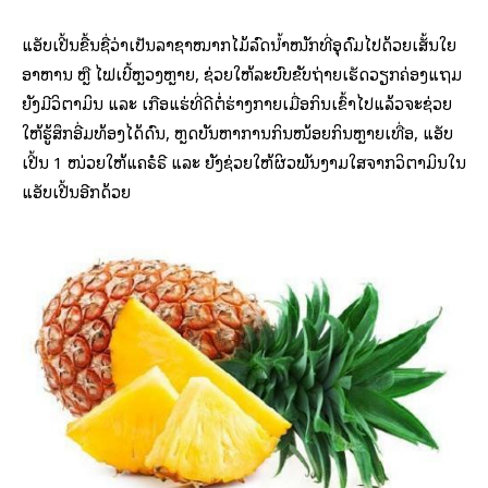
ແອັບເປີ້ນຂື້ນຊື່ວ່າເປັນລາຊາໝາກໄມ້ລົດນ້ຳໜັກທີ່ອຸດົມໄປດ້ວຍເສັ້ນໃຍ
ອາຫານ ຫຼື ໄຟເບີ້ຫຼວງຫຼາຍ, ຊ່ວຍໃຫ້ລະບົບຂັບຖ່າຍເຮັດວຽກຄ່ອງແຖມ
ຍັງມີວິຕາມິນ ແລະ ເກືອແຮ່ທີ່ດີຕໍ່ຮ່າງກາຍເມື່ອກິນເຂົ້າໄປແລ້ວຈະຊ່ວຍ
ໃຫ້ຮູ້ສຶກອີ່ມທ້ອງໄດ້ດົນ, ຫຼດບັນຫາການກິນໜ້ອຍກິນຫຼາຍເທື່ອ, ແອັບ
ເປີ້ນ 1 ໜ່ວຍໃຫ້ແຄຣໍຣີ ແລະ ຍັງຊ່ວຍໃຫ້ຜິວພັນງາມໃສຈາກວິຕາມິນໃນ
ແອັບເປີ້ນອີກດ້ວຍ