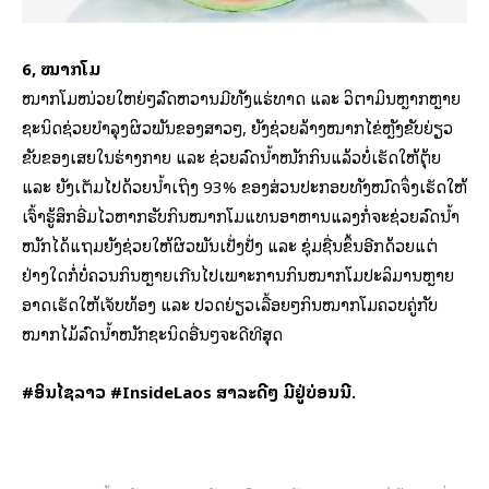
6, ໝາກໂມ
ໝາກໂມໜ່ວຍໃຫຍ່ໆລົດຫວານມີທັງແຮ່ທາດ ແລະ ວິຕາມິນຫຼາກຫຼາຍ
ຊະນິດຊ່ວຍບຳລຸງຜິວພັນຂອງສາວໆ, ຍັງຊ່ວຍລ້າງໝາກໄຂ່ຫຼັງຂັບຍ່ຽວ
ຂັບຂອງເສຍໃນຮ່າງກາຍ ແລະ ຊ່ວຍລົດນ້ຳໜັກກິນແລ້ວບໍ່ເຮັດໃຫ້ຕຸ້ຍ
ແລະ ຍັງເຕັມໄປດ້ວຍນ້ຳເຖິງ 93% ຂອງສ່ວນປະກອບທັງໝົດຈຶ່ງເຮັດໃຫ້
ເຈົ້າຮູ້ສຶກອີ່ມໄວຫາກຮັບກິນໝາກໂມແທນອາຫານແລງກໍ່ຈະຊ່ວຍລົດນ້ຳ
ໜັກໄດ້ແຖມຍັງຊ່ວຍໃຫ້ຜິວພັນເປັ່ງປັ່ງ ແລະ ຊຸ່ມຊື່ນຂຶ້ນອີກດ້ວຍແຕ່
ຢ່າງໃດກໍ່ບໍ່ຄວນກິນຫຼາຍເກີນໄປເພາະການກິນໝາກໂມປະລິມານຫຼາຍ
ອາດເຮັດໃຫ້ເຈັບທ້ອງ ແລະ ປວດຍ່ຽວເລື້ອຍໆກິນໝາກໂມຄວບຄູ່ກັບ
ໝາກໄມ້ລົດນ້ຳໜັກຊະນິດອື່ນໆຈະດີທີສຸດ
#ອິນໄຊລາວ #InsideLaos ສາລະດີໆ ມີຢູ່ບ່ອນນີ້.