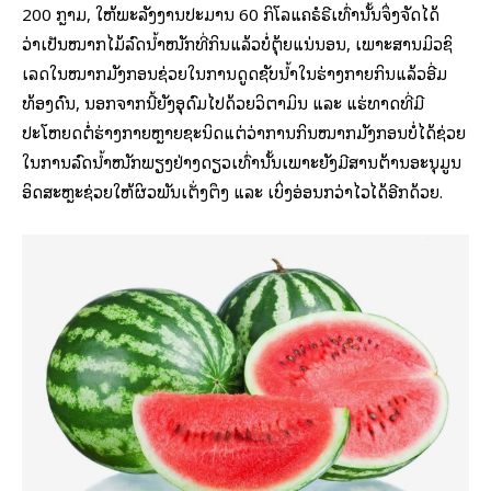
200 ກຼາມ, ໃຫ້ພະລັງງານປະມານ 60 ກິໂລແຄຣໍຣີເທົ່ານັ້ນຈຶ່ງຈັດໄດ້
ວ່າເປັນໝາກໄມ້ລົດນ້ຳໜັກທີ່ກິນແລ້ວບໍ່ຕຸ້ຍແນ່ນອນ, ເພາະສານມິວຊິ
ເລດໃນໝາກມັງກອນຊ່ວຍໃນການດູດຊັບນ້ຳໃນຮ່າງກາຍກິນແລ້ວອີ່ມ
ທ້ອງດົນ, ນອກຈາກນີ້ຍັງອຸດົມໄປດ້ວຍວິຕາມິນ ແລະ ແຮ່ທາດທີ່ມີ
ປະໂຫຍດຕໍ່ຮ່າງກາຍຫຼາຍຊະນິດແຕ່ວ່າການກິນໝາກມັງກອນບໍ່ໄດ້ຊ່ວຍ
ໃນການລົດນ້ຳໜັກພຽງຢ່າງດຽວເທົ່ານັ້ນເພາະຍັງມີສານຕ້ານອະນຸມູນ
ອິດສະຫຼະຊ່ວຍໃຫ້ຜິວພັນເຕັ່ງຕຶງ ແລະ ເບິ່ງອ່ອນກວ່າໄວໄດ້ອີກດ້ວຍ.