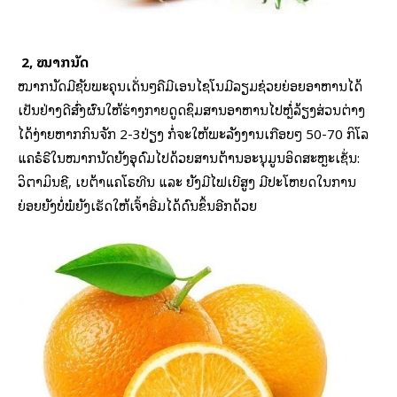
2, ໝາກນັດ
ໝາກນັດມີຊັບພະຄຸນເດັ່ນໆຄືມີເອນໄຊໂນມີລຽມຊ່ວຍຍ່ອຍອາຫານໄດ້
ເປັນຢ່າງດີສົ່ງຜົນໃຫ້ຮ່າງກາຍດູດຊຶມສານອາຫານໄປຫຼໍ່ລ້ຽງສ່ວນຕ່າງ
ໄດ້ງ່າຍຫາກກິນຈັກ 2-3ປ່ຽງ ກໍ່ຈະໃຫ້ພະລັງງານເກືອບໆ 50-70 ກິໂລ
ແຄຣໍຣີໃນໝາກນັດຍັງອຸດົມໄປດ້ວຍສານຕ້ານອະນຸມູນອິດສະຫຼະເຊັ່ນ:
ວິຕາມິນຊີ, ເບຕ້າແຄໂຣທີນ ແລະ ຍັງມີໄຟເບີສູງ ມີປະໂຫຍດໃນການ
ຍ່ອຍຍັງບໍ່ພໍຍັງເຮັດໃຫ້ເຈົ້າອີ່ມໄດ້ດົນຂຶ້ນອີກດ້ວຍ