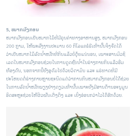
5, ໝາກມັງກອນ
ໝາກມັງກອນເປັນໝາກໄມ້ທີ່ມີຄຸນຄ່າທາງອາຫານສູງ, ໝາກມັງກອນ
200 ກຼາມ, ໃຫ້ພະລັງງານປະມານ 60 ກິໂລແຄຣໍຣີເທົ່ານັ້ນຈຶ່ງຈັດໄດ້
ວ່າເປັນໝາກໄມ້ລົດນ້ຳໜັກທີ່ກິນແລ້ວບໍ່ຕຸ້ຍແນ່ນອນ, ເພາະສານມິວຊິ
ເລດໃນໝາກມັງກອນຊ່ວຍໃນການດູດຊັບນ້ຳໃນຮ່າງກາຍກິນແລ້ວອີ່ມ
ທ້ອງດົນ, ນອກຈາກນີ້ຍັງອຸດົມໄປດ້ວຍວິຕາມິນ ແລະ ແຮ່ທາດທີ່ມີ
ປະໂຫຍດຕໍ່ຮ່າງກາຍຫຼາຍຊະນິດແຕ່ວ່າການກິນໝາກມັງກອນບໍ່ໄດ້ຊ່ວຍ
ໃນການລົດນ້ຳໜັກພຽງຢ່າງດຽວເທົ່ານັ້ນເພາະຍັງມີສານຕ້ານອະນຸມູນ
ອິດສະຫຼະຊ່ວຍໃຫ້ຜິວພັນເຕັ່ງຕຶງ ແລະ ເບິ່ງອ່ອນກວ່າໄວໄດ້ອີກດ້ວຍ.