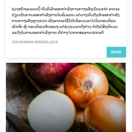
ຊ່ວງໜ້າຝົນແບບນີ້ ຄົນທີ່ມັກອອກກຳລັງກາຍກາງແຈ້ງເປັນປະຈຳ ອາດຈະ
ປ່ຽນເປັນການອອກກຳລັງກາຍໃນຮົ່ມແທນ ແຕ່ບາງຄົນຍັງມັກອອກກຳລັງ
ກາຍກາງແຈ້ງຫຼາຍກວ່າ ເຊິ່ງອາດຈະໃຊ້ວິທີເລື່ອນເວລາໄປໃນຕອນທີ່ຝົນ
ເຊົາຕົກ ຫຼື ຕອນທີ່ຝົນຕົກຄ່ອຍໆ ແຕ່ຊ່ວງເວລາດັ່ງກ່າວ ກໍຍັງມີສິ່ງທີ່ຄວນ
ລະວັງໃນການອອກກຳລັງກາຍ ທີ່ຕ່າງໄປຈາກສະພາບປົກກະຕິ.
SOUKANYA INSIDELAOS
READ