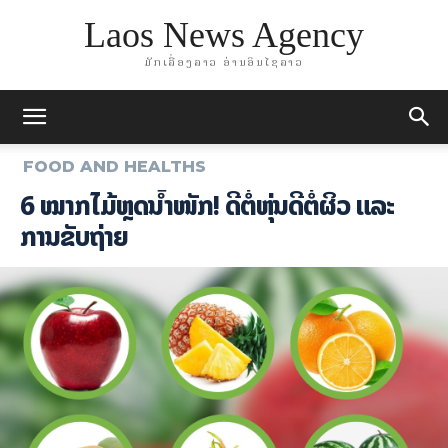
Laos News Agency
ມັກເລື່ອງລາວ ອ່ານອິນໄຊລາວ
FOOD AND HEALTHS
6 ໝາກໄມ້ຫຼຸດນ້ຳໜັກ! ດີຕໍ່ຫຸ່ນດີຕໍ່ຜິວ ແລະ
ການຂັບຖ່າຍ