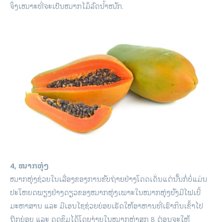
ຈຶ່ງເໝາະທີ່ຈະເປັນໝາກໄມ້ລົດນ້ຳໜັກ.
4, ໝາກຫຸ່ງ
ໝາກຫຸ່ງຊ່ວຍໃນເລື່ອງຂອງການຂັບຖ່າຍຢ່າງໂດດເດັ່ນແຕ່ນັ້ນກໍ່ບໍ່ແມ່ນ
ປະໂຫຍດພຽງຢ່າງດຽວຂອງໝາກຫຸ່ງເພາະໃນໝາກຫຸ່ງຍັງມີໄຟເບີ້
ມະຫາສານ ແລະ ມີເອນໄຊຊ່ວຍຍ່ອຍເຮັດໃຫ້ອາຫານທີ່ເຮົາກິນເຂົ້າໄປ
ຖືກຍ່ອຍ ແລະ ດູດຊຶມໄດ້ໂດຍງ່າຍໃນໝາກຫຸ່ງສຸກ 8 ຕ່ອນຈະໃຫ້