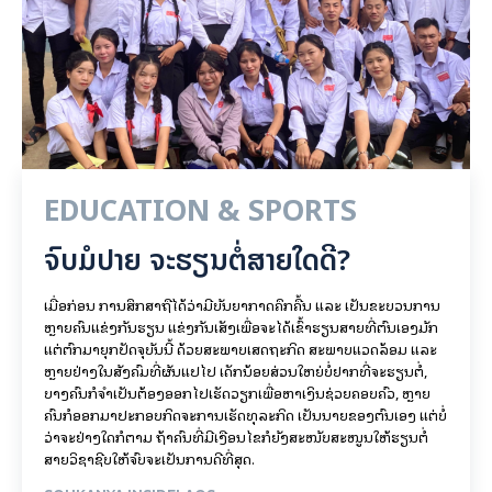
EDUCATION & SPORTS
ຈົບມໍປາຍ ຈະຮຽນຕໍ່ສາຍໃດດີ?
ເມື່ອກ່ອນ ການສຶກສາຖືໄດ້ວ່າມີບັນຍາກາດຄຶກຄື້ນ ແລະ ເປັນຂະບວນການ
ຫຼາຍຄົນແຂ່ງກັນຮຽນ ແຂ່ງກັນເສັງເພື່ອຈະໄດ້ເຂົ້າຮຽນສາຍທີ່ຕົນເອງມັກ
ແຕ່ຕົກມາຍຸກປັດຈຸບັນນີ້ ດ້ວຍສະພາບເສດຖະກິດ ສະພາບແວດລ້ອມ ແລະ
ຫຼາຍຢ່າງໃນສັງຄົມທີ່ຜັນແປໄປ ເດັກນ້ອຍສ່ວນໃຫຍ່ບໍ່ຢາກທີ່ຈະຮຽນຕໍ່,
ບາງຄົນກໍຈຳເປັນຕ້ອງອອກໄປເຮັດວຽກເພື່ອຫາເງິນຊ່ວຍຄອບຄົວ, ຫຼາຍ
ຄົນກໍອອກມາປະກອບກິດຈະການເຮັດທຸລະກິດ ເປັນນາຍຂອງຕົນເອງ ແຕ່ບໍ່
ວ່າຈະຢ່າງໃດກໍຕາມ ຖ້າຄົນທີ່ມີເງືອນໄຂກໍຍັງສະໜັບສະໜູນໃຫ້ຮຽນຕໍ່
ສາຍວິຊາຊີບໃຫ້ຈົບຈະເປັນການດີທີ່ສຸດ.