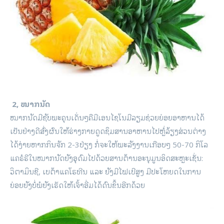
2, ໝາກນັດ
ໝາກນັດມີຊັບພະຄຸນເດັ່ນໆຄືມີເອນໄຊໂນມີລຽມຊ່ວຍຍ່ອຍອາຫານໄດ້
ເປັນຢ່າງດີສົ່ງຜົນໃຫ້ຮ່າງກາຍດູດຊຶມສານອາຫານໄປຫຼໍ່ລ້ຽງສ່ວນຕ່າງ
ໄດ້ງ່າຍຫາກກິນຈັກ 2-3ປ່ຽງ ກໍ່ຈະໃຫ້ພະລັງງານເກືອບໆ 50-70 ກິໂລ
ແຄຣໍຣີໃນໝາກນັດຍັງອຸດົມໄປດ້ວຍສານຕ້ານອະນຸມູນອິດສະຫຼະເຊັ່ນ:
ວິຕາມິນຊີ, ເບຕ້າແຄໂຣທີນ ແລະ ຍັງມີໄຟເບີສູງ ມີປະໂຫຍດໃນການ
ຍ່ອຍຍັງບໍ່ພໍຍັງເຮັດໃຫ້ເຈົ້າອີ່ມໄດ້ດົນຂຶ້ນອີກດ້ວຍ