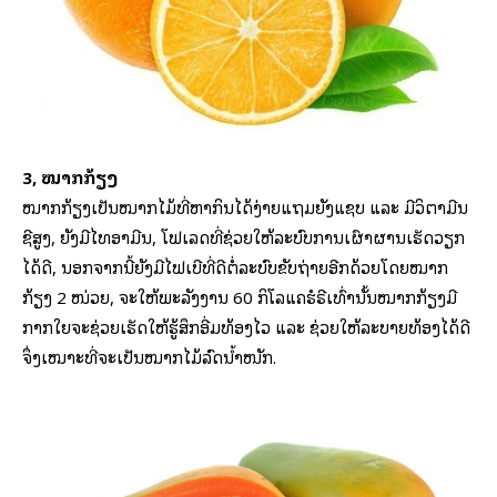
3, ໝາກກ້ຽງ
ໝາກກ້ຽງເປັນໝາກໄມ້ທີ່ຫາກິນໄດ້ງ່າຍແຖມຍັງແຊບ ແລະ ມີວິຕາມີນ
ຊີສູງ, ຍັງມີໄທອາມີນ, ໂຟເລດທີ່ຊ່ວຍໃຫ້ລະບົບການເຜົາຜານເຮັດວຽກ
ໄດ້ດີ, ນອກຈາກນີ້ຍັງມີໄຟເບີທີ່ດີຕໍ່ລະບົບຂັບຖ່າຍອີກດ້ວຍໂດຍໝາກ
ກ້ຽງ 2 ໜ່ວຍ, ຈະໃຫ້ພະລັງງານ 60 ກິໂລແຄຮໍຣີເທົ່ານັ້ນໝາກກ້ຽງມີ
ກາກໃຍຈະຊ່ວຍເຮັດໃຫ້ຮູ້ສຶກອີ່ມທ້ອງໄວ ແລະ ຊ່ວຍໃຫ້ລະບາຍທ້ອງໄດ້ດີ
ຈຶ່ງເໝາະທີ່ຈະເປັນໝາກໄມ້ລົດນ້ຳໜັກ.