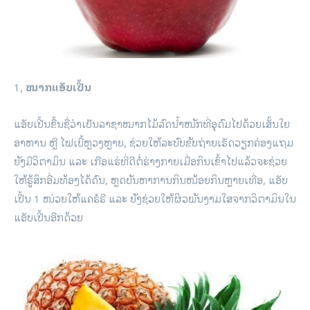
1,
ໝາກແອັບເປີ້ນ
ແອັບເປີ້ນຂື້ນຊື່ວ່າເປັນລາຊາໝາກໄມ້ລົດນ້ຳໜັກທີ່ອຸດົມໄປດ້ວຍເສັ້ນໃຍ
ອາຫານ ຫຼື ໄຟເບີ້ຫຼວງຫຼາຍ, ຊ່ວຍໃຫ້ລະບົບຂັບຖ່າຍເຮັດວຽກຄ່ອງແຖມ
ຍັງມີວິຕາມິນ ແລະ ເກືອແຮ່ທີ່ດີຕໍ່ຮ່າງກາຍເມື່ອກິນເຂົ້າໄປແລ້ວຈະຊ່ວຍ
ໃຫ້ຮູ້ສຶກອີ່ມທ້ອງໄດ້ດົນ, ຫຼດບັນຫາການກິນໜ້ອຍກິນຫຼາຍເທື່ອ, ແອັບ
ເປີ້ນ 1 ໜ່ວຍໃຫ້ແຄຣໍຣີ ແລະ ຍັງຊ່ວຍໃຫ້ຜິວພັນງາມໃສຈາກວິຕາມິນໃນ
ແອັບເປີ້ນອີກດ້ວຍ