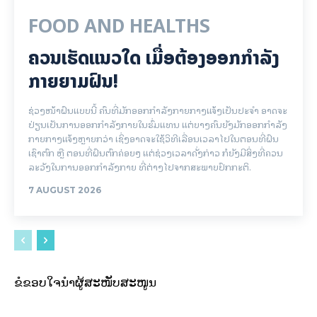
FOOD AND HEALTHS
ຄວນເຮັດແນວໃດ ເມື່ອຕ້ອງອອກກຳລັງ
ກາຍຍາມຝົນ!
ຊ່ວງໜ້າຝົນແບບນີ້ ຄົນທີ່ມັກອອກກຳລັງກາຍກາງແຈ້ງເປັນປະຈຳ ອາດຈະ
ປ່ຽນເປັນການອອກກຳລັງກາຍໃນຮົ່ມແທນ ແຕ່ບາງຄົນຍັງມັກອອກກຳລັງ
ກາຍກາງແຈ້ງຫຼາຍກວ່າ ເຊິ່ງອາດຈະໃຊ້ວິທີເລື່ອນເວລາໄປໃນຕອນທີ່ຝົນ
ເຊົາຕົກ ຫຼື ຕອນທີ່ຝົນຕົກຄ່ອຍໆ ແຕ່ຊ່ວງເວລາດັ່ງກ່າວ ກໍຍັງມີສິ່ງທີ່ຄວນ
ລະວັງໃນການອອກກຳລັງກາຍ ທີ່ຕ່າງໄປຈາກສະພາບປົກກະຕິ.
7 AUGUST 2026
ຂໍຂອບໃຈນຳຜູ້ສະໜັບສະໜູນ