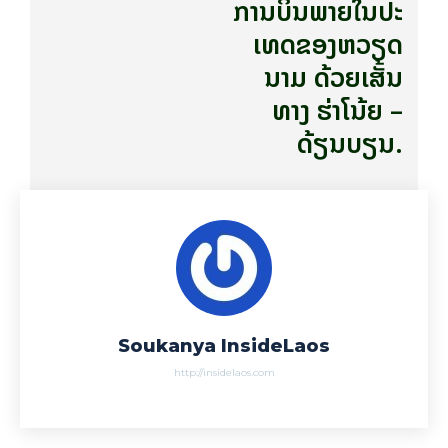
ການ​ບິນ​ພາຍ​ໃນ​ປະ​
ເທດ​ຂອງ​ຫວຽດ​
ນາມ ດ້ວຍ​ເສັ້ນ​
ທາງ ຮ່າ​ໂນ້ຍ –
ດ້ຽນ​ບຽນ.
Soukanya InsideLaos
http://insidelaos.com