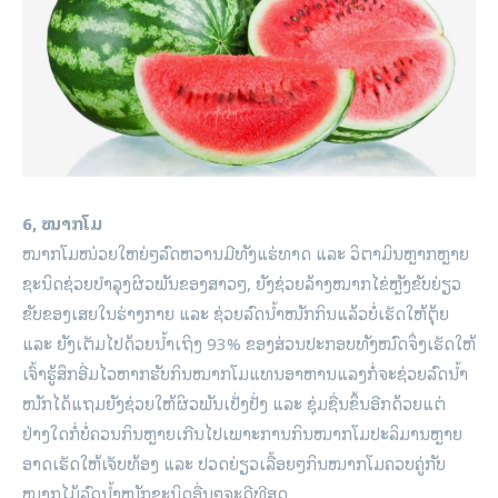
6, ໝາກໂມ
ໝາກໂມໜ່ວຍໃຫຍ່ໆລົດຫວານມີທັງແຮ່ທາດ ແລະ ວິຕາມິນຫຼາກຫຼາຍ
ຊະນິດຊ່ວຍບຳລຸງຜິວພັນຂອງສາວໆ, ຍັງຊ່ວຍລ້າງໝາກໄຂ່ຫຼັງຂັບຍ່ຽວ
ຂັບຂອງເສຍໃນຮ່າງກາຍ ແລະ ຊ່ວຍລົດນ້ຳໜັກກິນແລ້ວບໍ່ເຮັດໃຫ້ຕຸ້ຍ
ແລະ ຍັງເຕັມໄປດ້ວຍນ້ຳເຖິງ 93% ຂອງສ່ວນປະກອບທັງໝົດຈຶ່ງເຮັດໃຫ້
ເຈົ້າຮູ້ສຶກອີ່ມໄວຫາກຮັບກິນໝາກໂມແທນອາຫານແລງກໍ່ຈະຊ່ວຍລົດນ້ຳ
ໜັກໄດ້ແຖມຍັງຊ່ວຍໃຫ້ຜິວພັນເປັ່ງປັ່ງ ແລະ ຊຸ່ມຊື່ນຂຶ້ນອີກດ້ວຍແຕ່
ຢ່າງໃດກໍ່ບໍ່ຄວນກິນຫຼາຍເກີນໄປເພາະການກິນໝາກໂມປະລິມານຫຼາຍ
ອາດເຮັດໃຫ້ເຈັບທ້ອງ ແລະ ປວດຍ່ຽວເລື້ອຍໆກິນໝາກໂມຄວບຄູ່ກັບ
ໝາກໄມ້ລົດນ້ຳໜັກຊະນິດອື່ນໆຈະດີທີສຸດ