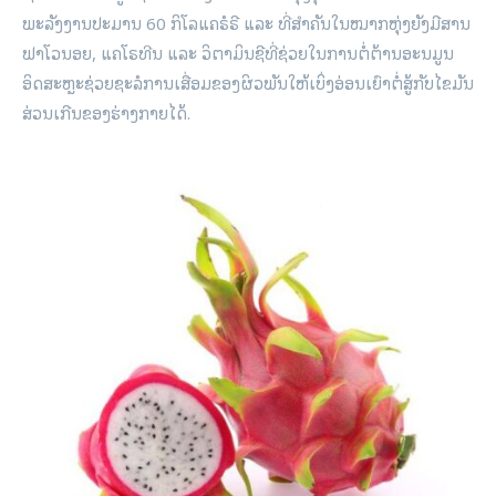
ພະລັງງານປະມານ 60 ກິໂລແຄຣໍຣີ ແລະ ທີ່ສຳຄັນໃນໝາກຫຸ່ງຍັງມີສານ
ຟາໂວນອຍ, ແຄໂຣທີນ ແລະ ວິຕາມິນຊີທີ່ຊ່ວຍໃນການຕໍ່ຕ້ານອະນມູນ
ອິດສະຫຼະຊ່ວຍຊະລໍການເສື່ອມຂອງຜິວພັນໃຫ້ເບິ່ງອ່ອນເຍົາຕໍ່ສູ້ກັບໄຂມັນ
ສ່ວນເກີນຂອງຮ່າງກາຍໄດ້.