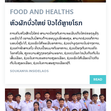
FOOD AND HEALTHS
ຫົວຜັກບົ່ວໃຫຍ່ ປົວໄດ້ຫຼາຍໂຣກ
ການກິນຫົວຜັກບົ່ວໃຫຍ່ ສາມາດປ້ອງກັນການຈະເລີນເຕີບໃຫຍ່ຂອງຈຸລັງ
ມະເຮັງໄດ້ ເພາະມັນມີສານຕ້ານອະນຸມູນອິດສະຫຼະ, ສາມາດຊ່ວຍແກ້ການ
ນອນບໍ່ຫຼັບໄດ້, ຊ່ວຍເຮັດໃຫ້ຈະເລີນອາຫານ, ຊ່ວຍບຳລຸງທາດໃນຮ່າງກາຍ,​
ຊ່ວຍກຳຈັດສານກົ່ວ ທີ່ປົນເປື້ອນມາກັບອາຫານ, ຊ່ວຍປ້ອງກັນການເກີດ
ໂຣກຫົວໃຈ,​ ຫຼຸດຄວາມສ່ຽງຂອງອຳມະພາດ, ຊ່ວຍປົວໂຣກໄຂມັນຕີບຕັນໃນ
ເສັ້ນເລືອດ, ຊ່ວຍໃນການຂະຫຍາຍຫຼອດເລືອດ, ຊ່ວຍເຮັດໃຫ້ເລືອດບໍ່ໄປຕີບ
ຕັນໃນຫຼອດເລືອດ, ຊ່ວຍໃນການສະຫຼາຍເລືອດຊຳ້.
SOUKANYA INSIDELAOS
READ