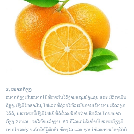
3, ໝາກກ້ຽງ
ໝາກກ້ຽງເປັນໝາກໄມ້ທີ່ຫາກິນໄດ້ງ່າຍແຖມຍັງແຊບ ແລະ ມີວິຕາມີນ
ຊີສູງ, ຍັງມີໄທອາມີນ, ໂຟເລດທີ່ຊ່ວຍໃຫ້ລະບົບການເຜົາຜານເຮັດວຽກ
ໄດ້ດີ, ນອກຈາກນີ້ຍັງມີໄຟເບີທີ່ດີຕໍ່ລະບົບຂັບຖ່າຍອີກດ້ວຍໂດຍໝາກ
ກ້ຽງ 2 ໜ່ວຍ, ຈະໃຫ້ພະລັງງານ 60 ກິໂລແຄຮໍຣີເທົ່ານັ້ນໝາກກ້ຽງມີ
ກາກໃຍຈະຊ່ວຍເຮັດໃຫ້ຮູ້ສຶກອີ່ມທ້ອງໄວ ແລະ ຊ່ວຍໃຫ້ລະບາຍທ້ອງໄດ້ດີ