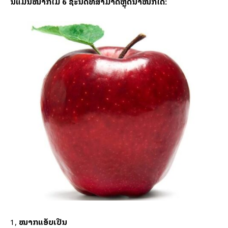
ນີ້ແມ່ນໝາກໄມ້ 6 ຊະນິດທີ່ສາມາດຫຼຸດນ້ຳໜັກໄດ້:
1,
ໝາກແອັບເປີ້ນ