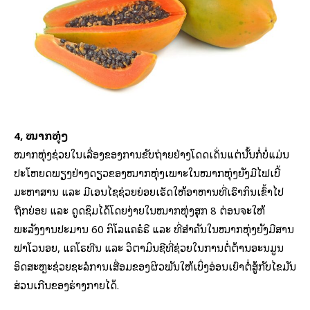
4, ໝາກຫຸ່ງ
ໝາກຫຸ່ງຊ່ວຍໃນເລື່ອງຂອງການຂັບຖ່າຍຢ່າງໂດດເດັ່ນແຕ່ນັ້ນກໍ່ບໍ່ແມ່ນ
ປະໂຫຍດພຽງຢ່າງດຽວຂອງໝາກຫຸ່ງເພາະໃນໝາກຫຸ່ງຍັງມີໄຟເບີ້
ມະຫາສານ ແລະ ມີເອນໄຊຊ່ວຍຍ່ອຍເຮັດໃຫ້ອາຫານທີ່ເຮົາກິນເຂົ້າໄປ
ຖືກຍ່ອຍ ແລະ ດູດຊຶມໄດ້ໂດຍງ່າຍໃນໝາກຫຸ່ງສຸກ 8 ຕ່ອນຈະໃຫ້
ພະລັງງານປະມານ 60 ກິໂລແຄຣໍຣີ ແລະ ທີ່ສຳຄັນໃນໝາກຫຸ່ງຍັງມີສານ
ຟາໂວນອຍ, ແຄໂຣທີນ ແລະ ວິຕາມິນຊີທີ່ຊ່ວຍໃນການຕໍ່ຕ້ານອະນມູນ
ອິດສະຫຼະຊ່ວຍຊະລໍການເສື່ອມຂອງຜິວພັນໃຫ້ເບິ່ງອ່ອນເຍົາຕໍ່ສູ້ກັບໄຂມັນ
ສ່ວນເກີນຂອງຮ່າງກາຍໄດ້.