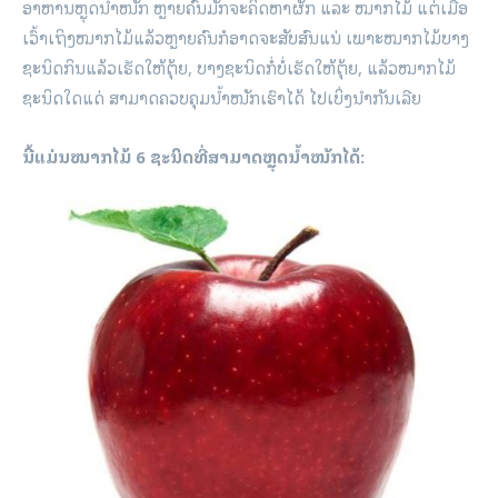
ອາຫານຫຼຸດນ້ຳໜັກ ຫຼາຍຄົນມັກຈະຄິດຫາຜັກ ແລະ ໝາກໄມ້ ແຕ່ເມື່ອ
ເວົ້າເຖິງໝາກໄມ້ແລ້ວຫຼາຍຄົນກໍອາດຈະສັບສົນແນ່ ເພາະໝາກໄມ້ບາງ
ຊະນິດກິນແລ້ວເຮັດໃຫ້ຕຸ້ຍ, ບາງຊະນິດກໍ່ບໍ່ເຮັດໃຫ້ຕຸ້ຍ, ແລ້ວໝາກໄມ້
ຊະນິດໃດແດ່ ສາມາດຄວບຄຸມນ້ຳໜັກເຮົາໄດ້ ໄປເບິ່ງນຳກັນເລີຍ
ນີ້ແມ່ນໝາກໄມ້ 6 ຊະນິດທີ່ສາມາດຫຼຸດນ້ຳໜັກໄດ້: