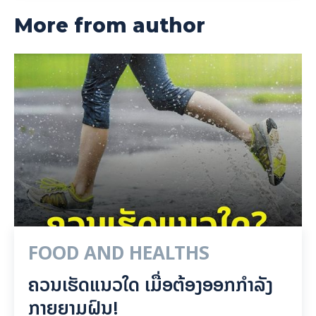
More from author
FOOD AND HEALTHS
ຄວນເຮັດແນວໃດ ເມື່ອຕ້ອງອອກກຳລັງ
ກາຍຍາມຝົນ!