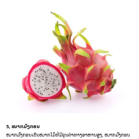
5, ໝາກມັງກອນ
ໝາກມັງກອນເປັນໝາກໄມ້ທີ່ມີຄຸນຄ່າທາງອາຫານສູງ, ໝາກມັງກອນ