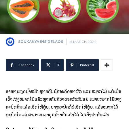
SOUKANYA INSIDELAOS
6 MARCH 2024
Facebook
X
Pinterest
ອາຫານຫຼຸດນ້ຳໜັກ ຫຼາຍຄົນມັກຈະຄິດຫາຜັກ ແລະ ໝາກໄມ້ ແຕ່ເມື່ອ
ເວົ້າເຖິງໝາກໄມ້ແລ້ວຫຼາຍຄົນກໍອາດຈະສັບສົນແນ່ ເພາະໝາກໄມ້ບາງ
ຊະນິດກິນແລ້ວເຮັດໃຫ້ຕຸ້ຍ, ບາງຊະນິດກໍ່ບໍ່ເຮັດໃຫ້ຕຸ້ຍ, ແລ້ວໝາກໄມ້
ຊະນິດໃດແດ່ ສາມາດຄວບຄຸມນ້ຳໜັກເຮົາໄດ້ ໄປເບິ່ງນຳກັນເລີຍ