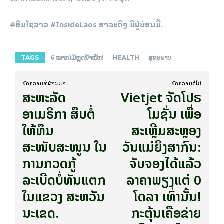
#ອິນໄຊລາວ #InsideLaos ສາລະດີໆ ມີຢູ່ບ່ອນນີ້.
TAGS
6 ໝາກໄມ້ຫຼຸດນ້ຳໜັກ!
HEALTH
ສຸຂະພາບ
ບົດ​ຄວາມ​ທີ່​ຜ່ານ​ມາ
ບົດ​ຄວາມ​ຕໍ່​ໄປ
ສະຫະລັດ
Vietjet ຈັດໂປຣ
ອາເມຣິກາ ສືບຕໍ່
ໂມຊັ່ນ ເພື່ອ
ໃຫ້ທຶນ
ສະເຫຼີມສະຫຼອງ
ສະໜັບສະໜູນ ໃນ
ວັນແມ່ຍິງສາກົນ:
ການກວດກູ້
ຈັບຈອງໄດ້ແລ້ວ
ລະເບີດບໍ່ທັນແຕກ
ລາຄາພຽງແຕ່ 0
ໃນແຂວງ ສະຫວັນ
ໂດລາ ເທົ່ານັ້ນ!​
ນະເຂດ.
ກະຕຸ້ນເຄືອ​ຂ່າຍ​