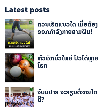
Latest posts
ຄວນເຮັດແນວໃດ ເມື່ອຕ້ອງ
ອອກກຳລັງກາຍຍາມຝົນ!
ຫົວຜັກບົ່ວໃຫຍ່ ປົວໄດ້ຫຼາຍ
ໂຣກ
ຈົບມໍປາຍ ຈະຮຽນຕໍ່ສາຍໃດ
ດີ?