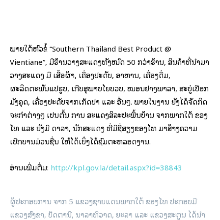
ພາຍ​ໃຕ້​ຫົວ​ຂໍ້ “Southern Thailand Best Product @
Vientiane”, ມີຮ້ານວາງສະແດງທັງໝົດ 50 ກວ່າຮ້ານ, ສິນຄ້າທີ່ນຳມາ
ວາງສະແດງ ມີ ເສື້ອຜ້າ, ເຄື່ອງປະດັບ, ອາຫານ, ເຄື່ອງດື່ມ,
ຜະລິດຕະພັນແປຮູບ, ເກີບສຸພາບໄຍບວບ, ໝອນຢາງພາລາ, ສະບູ່ເປືອກ
ມັງຄຸດ, ເຄື່ອງປະດັບຈາກເກັດປາ ແລະ ອື່ນໆ. ພາຍໃນງານ ຍັງໄດ້ຈັດກິດ
ຈະກຳຕ່າງໆ ເປັນຕົ້ນ ການ ສະແດງສິລະປະພື້ນບ້ານ ຈາກພາກໃຕ້ ຂອງ
ໄທ ແລະ ຍັງມີ ດາລາ, ນັກສະແດງ ທີ່ມີຊື່ສຽງຂອງໄທ ມາສ້າງຄວາມ
ເບີກບານມ່ວນຊື່ນ ໃຫ້ໄດ້ເບິ່ງໄດ້ຊົມຕະຫລອດງານ.
ອ່ານເພີ່ມຕື່ມ:
http://kpl.gov.la/detail.aspx?id=38843
ຜູ້​ປະກອບ​ການ ​ຈາກ 5 ​ແຂວງຊາຍແດນ​ພາກ​ໃຕ້ ​ຂອງ​ໄທ ປະກອບ​ມີ ​
ແຂວງ​ສົງ​ຂາ, ​ປັດ​ຕາ​ນີ, ນາລາ​ທິວາ​ດ, ຍະ​ລາ ​ແລະ ​ແຂວງ​ສະຕູ​ນ ​ໄດ້​ນຳ​