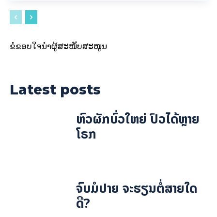
ຂໍຂອບໃຈນຳຜູ້ສະໜັບສະໜູນ
Latest posts
ຫົວຜັກບົ່ວໃຫຍ່ ປົວໄດ້ຫຼາຍ
ໂຣກ
ຈົບມໍປາຍ ຈະຮຽນຕໍ່ສາຍໃດ
ດີ?