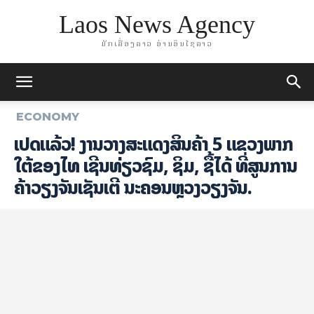
Laos News Agency
ມັກເລື່ອງລາວ ອ່ານອິນໄຊລາວ
ECONOMY
ເປີດແລ້ວ! ງານວາງສະແດງສິນຄ້າ 5 ແຂວງພາກ
ໃຕ້ຂອງໄທ ເຊີນທ່ຽວຊົມ, ຊິມ, ຊື້ໄດ້ ທີ່ສູນການ
ຄ້າວຽງຈັນເຊັນເຕີ ນະຄອນຫຼວງວຽງຈັນ.