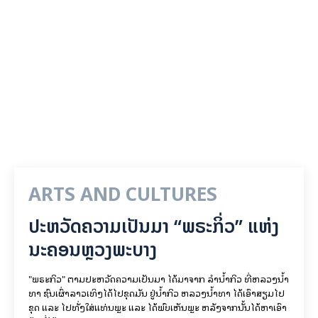
ARTS AND CULTURES
ປະຫວັດຄວາມເປັນມາ “ພຣະກິ່ວ” ແຫ່ງ
ນະຄອນຫຼວງພະບາງ
"ພຣະກິວ" ຕາມປະຫວັດຄວາມເປັນມາ ໄດ້ມາຈາກ ລຳນ້ຳກິວ ທີ່ຫລວງນ້ຳ
ທາ ຊົນເຜົ່າລາວເທິງໄດ້ໄປຂຸດມັນ ຢູ່ນ້ຳກິວ ຫລວງນ້ຳທາ ໄດ້ເອົາສຽມໄປ
ຂຸດ ແລະ ໄປທັ່ງໃສ່ແທ່ນພຼະ ແລະ ໄດ້ພົບເຫັນພຼະ ຫລັງຈາກນັ້ນໄດ້ຫາເອົາ