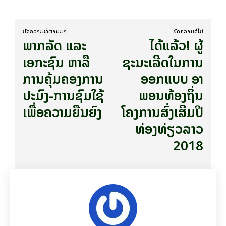
ບົດ​ຄວາມ​ທີ່​ຜ່ານ​ມາ
ບົດ​ຄວາມ​ຕໍ່​ໄປ
ພາກລັດ ແລະ
ໄດ້ແລ້ວ! ຜູ້
ເອກະຊົນ ຫາລື
ຊະນະເລີດໃນການ
ການຄຸ້ມຄອງການ
ອອກແບບ ອາ
ປະມົງ-ການຊົມໃຊ້
ພອນທ້ອງຖິ່ນ
ເພື່ອຄວາມຍືນຍົງ
ໂຄງການສົ່ງເສີມປີ
ທ່ອງທ່ຽວລາວ
2018