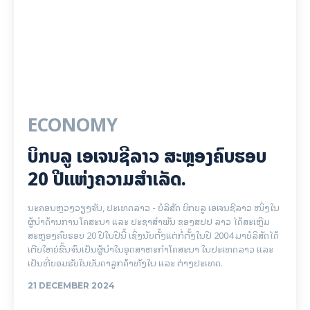
ECONOMY
ບິກບລູ ເອເຈນຊີລາວ ສະຫຼອງຄົບຮອບ
20 ປີແຫ່ງຄວາມສຳເລັດ.
ນະຄອນຫຼວງວຽງຈັນ, ປະເທດລາວ - ບໍລິສັດ ບິກບລູ ເອເຈນຊີລາວ ໜຶ່ງໃນ
ຜູ້ນຳດ້ານການໂຄສະນາ ແລະ ປະຊາສຳພັນ ຂອງສປປ ລາວ ໄດ້ສະເຫຼີມ
ສະຫຼອງຄົບຮອບ 20 ປີໃນປີນີ້ ເຊິ່ງນັບຕັ້ງແຕ່ກໍ່ຕັ້ງໃນປີ 2004 ມາບໍລິສັດໄດ້
ເຕີບໃຫຍ່ຂື້ນຈົນເປັນຜູ້ນຳໃນອຸດສາຫະກຳໂຄສະນາ ໃນປະເທດລາວ ແລະ
ເປັນທີ່ຍອມຮັບໃນບັນດາລູກຄ້າທັງໃນ ແລະ ຕ່າງປະເທດ.
21 DECEMBER 2024