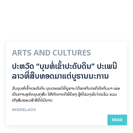
ARTS AND CULTURES
ປະຫວັດ “ບຸນຫໍ່ເຂົ້າປະດັບດິນ” ປະເພນີ
ລາວທີ່ສືບທອດມາແຕ່ບູຮານນະການ
ວັນບຸນຫໍ່ເຂົ້າປະດັບດິນ ບຸນປະເພນີທີ່ບູຮານໄດ້ພາກັນປະຕິບັດກັນມາ ເພື່ອ
ເປັນການອຸທິດບຸນກຸສົນ ໃຫ້ກັບຍາດຕິພີ່ນ້ອງ ຜູ້ທີ່ລ່ວງລັບໄປແລ້ວ ລວມ
ທັງສັມພະເວສີ ຜີທີ່ບໍ່ມີຍາດ.
INSIDELAOS
READ