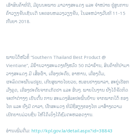
ເອົາ​ສິນຄ້າທີ່​ດີ, ມີ​ຄຸນ​ນະພາ​ບ ມາ​ວາງສະ​ແດງ ​ແລະ ຈຳໜ່າຍ ຢູ່​ສູນ​ການ​
ຄ້າ​ວຽງ​ຈັນ​ເຊັນ​ເຕີ ນະຄອນຫລວງ​ວຽງ​ຈັນ, ​ໃນ​ລະຫວ່າງ​ວັນ​ທີ 11-15
ກັນ​ຍາ 2018.
ພາຍ​ໃຕ້​ຫົວ​ຂໍ້ “Southern Thailand Best Product @
Vientiane”, ມີຮ້ານວາງສະແດງທັງໝົດ 50 ກວ່າຮ້ານ, ສິນຄ້າທີ່ນຳມາ
ວາງສະແດງ ມີ ເສື້ອຜ້າ, ເຄື່ອງປະດັບ, ອາຫານ, ເຄື່ອງດື່ມ,
ຜະລິດຕະພັນແປຮູບ, ເກີບສຸພາບໄຍບວບ, ໝອນຢາງພາລາ, ສະບູ່ເປືອກ
ມັງຄຸດ, ເຄື່ອງປະດັບຈາກເກັດປາ ແລະ ອື່ນໆ. ພາຍໃນງານ ຍັງໄດ້ຈັດກິດ
ຈະກຳຕ່າງໆ ເປັນຕົ້ນ ການ ສະແດງສິລະປະພື້ນບ້ານ ຈາກພາກໃຕ້ ຂອງ
ໄທ ແລະ ຍັງມີ ດາລາ, ນັກສະແດງ ທີ່ມີຊື່ສຽງຂອງໄທ ມາສ້າງຄວາມ
ເບີກບານມ່ວນຊື່ນ ໃຫ້ໄດ້ເບິ່ງໄດ້ຊົມຕະຫລອດງານ.
ອ່ານເພີ່ມຕື່ມ:
http://kpl.gov.la/detail.aspx?id=38843