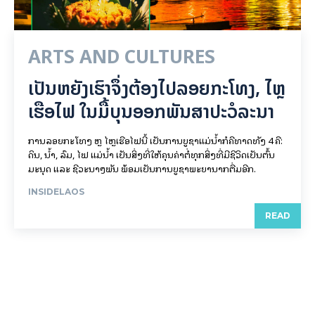
ARTS AND CULTURES
ເປັນ​ຫຍັງ​ເຮົາ​ຈຶ່ງ​ຕ້ອງ​ໄປລອຍ​ກະ​ໂທງ, ໄຫຼ​
ເຮືອ​ໄຟ ໃນ​ມື້​​ບຸນ​ອອກ​ພັນ​ສາ​ປະ​ວໍ​ລະ​ນາ
ການລອຍ​ກະ​ໂທງ ຫຼື ໄຫຼເຮືອໄຟນີ້ ເປັນການບູຊາແມ່ນໍ້າກໍຄືທາດທັງ 4 ຄື:
ດິນ, ນໍ້າ, ລົມ, ໄຟ ແມ່ນໍ້າ ເປັນສິ່ງທີ່ໃຫ້ຄຸນຄ່າຕໍ່ທຸກສິ່ງທີ່ມີຊີວິດເປັນຕົ້ນ
ມະນຸດ ແລະ ຊີວະນາໆພັນ ພ້ອມເປັນການບູຊາພະຍານາກຕື່ມອີກ.
INSIDELAOS
READ