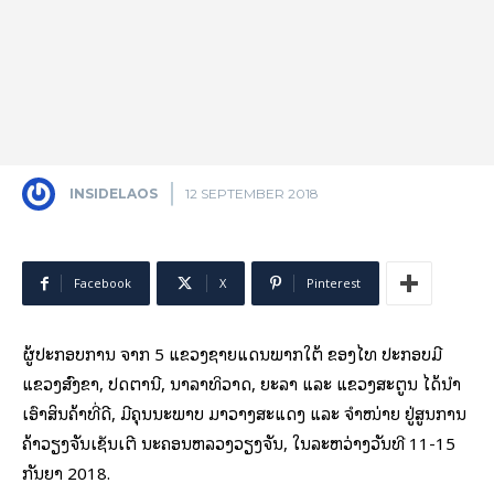
INSIDELAOS
12 SEPTEMBER 2018
Facebook
X
Pinterest
ຜູ້​ປະກອບ​ການ ​ຈາກ 5 ​ແຂວງຊາຍແດນ​ພາກ​ໃຕ້ ​ຂອງ​ໄທ ປະກອບ​ມີ ​
ແຂວງ​ສົງ​ຂາ, ​ປັດ​ຕາ​ນີ, ນາລາ​ທິວາ​ດ, ຍະ​ລາ ​ແລະ ​ແຂວງ​ສະຕູ​ນ ​ໄດ້​ນຳ​
ເອົາ​ສິນຄ້າທີ່​ດີ, ມີ​ຄຸນ​ນະພາ​ບ ມາ​ວາງສະ​ແດງ ​ແລະ ຈຳໜ່າຍ ຢູ່​ສູນ​ການ​
ຄ້າ​ວຽງ​ຈັນ​ເຊັນ​ເຕີ ນະຄອນຫລວງ​ວຽງ​ຈັນ, ​ໃນ​ລະຫວ່າງ​ວັນ​ທີ 11-15
ກັນ​ຍາ 2018.