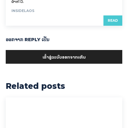
ຜ້າຫໍ່ໄວ້.
INSIDELAOS
READ
ອອກ​ຈາກ REPLY ເປັນ
ເຂົ້າ​ສູ່​ລະ​ບົບ​ອອກ​ຈາກ​ເຫັນ
Related posts