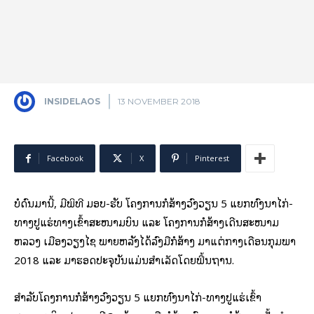
INSIDELAOS
13 NOVEMBER 2018
Facebook
X
Pinterest
ບໍ່​ດົນ​ມາ​ນີ້, ​ມີ​ພິທີ​ ມອບ-ຮັບ ໂຄງການກໍ່ສ້າງວົງວຽນ 5 ແຍກທົ່ງນາໄກ່-
ທາງປູແຮ່ທາງເຂົ້າສະໜາມບິນ ແລະ ໂຄງການກໍ່ສ້າງເດີນສະໜາມ
ຫລວງ ເມືອງວຽງໄຊ ພາຍຫລັງ​ໄດ້ລົງມືກໍ່ສ້າງ ມາແຕ່ກາງເດືອນກຸມພາ
2018 ​ແລະ ມາຮອດປະຈຸບັນ​ແມ່ນ​ສໍາ​ເລັດ​ໂດຍ​ພື້ນຖານ.
ສຳລັບໂຄງການກໍ່ສ້າງວົງວຽນ 5 ແຍກທົ່ງນາໄກ່-ທາງປູແຮ່ເຂົ້າ