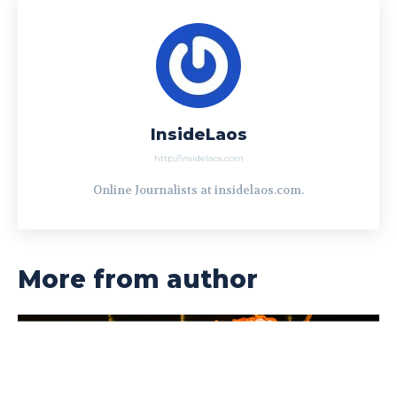
InsideLaos
http://insidelaos.com
Online Journalists at insidelaos.com.
More from author