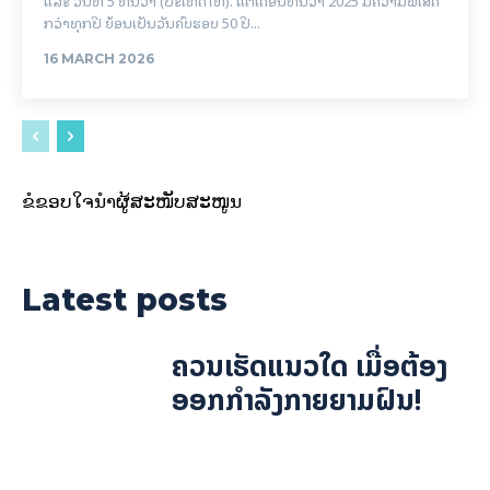
ແລະ ວັນທີ 5 ທັນວາ (ປະເທດໄທ). ແຕ່ເດືອນທັນວາ 2025 ມີຄວາມພິເສດ
ກວ່າທຸກປີ ຍ້ອນເປັນວັນຄົບຮອບ 50 ປີ...
16 MARCH 2026
ຂໍຂອບໃຈນຳຜູ້ສະໜັບສະໜູນ
Latest posts
ຄວນເຮັດແນວໃດ ເມື່ອຕ້ອງ
ອອກກຳລັງກາຍຍາມຝົນ!