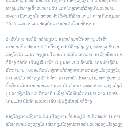
ບໍ່​ດົນ​ມາ​ນີ້, ​ມີ​ພິທີ​ ມອບ-ຮັບ ໂຄງການກໍ່ສ້າງວົງວຽນ 5 ແຍກທົ່ງນາໄກ່-
ທາງປູແຮ່ທາງເຂົ້າສະໜາມບິນ ແລະ ໂຄງການກໍ່ສ້າງເດີນສະໜາມ
ຫລວງ ເມືອງວຽງໄຊ ພາຍຫລັງ​ໄດ້ລົງມືກໍ່ສ້າງ ມາແຕ່ກາງເດືອນກຸມພາ
2018 ​ແລະ ມາຮອດປະຈຸບັນ​ແມ່ນ​ສໍາ​ເລັດ​ໂດຍ​ພື້ນຖານ.
ສຳລັບໂຄງການກໍ່ສ້າງວົງວຽນ 5 ແຍກທົ່ງນາໄກ່-ທາງປູແຮ່ເຂົ້າ
ສະໜາມບິນ ປະກອບມີ 3 ໜ້າວຽກຄື: ກໍ່ສ້າງວົງວຽນ, ກໍ່ສ້າງຮູບປັ້ນຈໍາ
ລອງໂຕໄກ່ ແລະ ທາງປູແຮ ໂດຍແມ່ນບໍລິສັດ ລາວລາດ ສະວົງພັດທະນາ
ກໍ່ສ້າງ ຈໍາກັດ ເປັນຜູ້ຮັບເໝົາ ໃນມູນຄ່າ 700 ລ້ານກີບ ​ໂດຍນໍາໃຊ້ທຶນ
ລັດຖະບານ 100%. ສ່ວນໂຄງການກໍ່ສ້າງສະໜາມຫລວງເມືອງວຽງໄຊ
ປະກອບມີ 3 ໜ້າວຽກຄື: ກໍ່ ສ້າງ ສະຖານທີ່ເດີນຜາມໄຊ, ທາງປູຍາງ 2
ຊັ້ນອ້ອມເດີນສະໜາມຫລວງ ແລະ ກັນເຈື່ອນເຂດສະໜາມຫລວງ ​ເຊິ່ງມີ
ມູນຄ່າທັງໝົດ 5,2 ຕື້ກວ່າກີບ ​​ເຊິ່ງນຳໃຊ້ທຶນລັດຖະບານລາວ 100%
ໂດຍແມ່ນ ບໍລິສັດ ພອນຈະເລີນ ເປັນຜູ້ຮັບເໝົາກໍ່ສ້າງ.
ສອງ​ໂຄງການ​ດັ່ງກ່າວ ກໍເປັນໂຄງການທີ່ນອນຢູ່ໃນ 9 ກິດຈະກຳ ໃນການ
ພັດທະນາເມືອງວຽງໄຊ ເພື່ອກຽມໃສ່ງານສະເຫລີມສະຫລອງເມືອງວຽງ