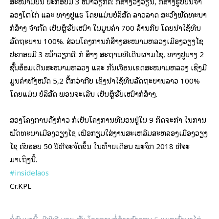
ສະໜາມບິນ ປະກອບມີ 3 ໜ້າວຽກຄື: ກໍ່ສ້າງວົງວຽນ, ກໍ່ສ້າງຮູບປັ້ນຈໍາ
ລອງໂຕໄກ່ ແລະ ທາງປູແຮ ໂດຍແມ່ນບໍລິສັດ ລາວລາດ ສະວົງພັດທະນາ
ກໍ່ສ້າງ ຈໍາກັດ ເປັນຜູ້ຮັບເໝົາ ໃນມູນຄ່າ 700 ລ້ານກີບ ​ໂດຍນໍາໃຊ້ທຶນ
ລັດຖະບານ 100%. ສ່ວນໂຄງການກໍ່ສ້າງສະໜາມຫລວງເມືອງວຽງໄຊ
ປະກອບມີ 3 ໜ້າວຽກຄື: ກໍ່ ສ້າງ ສະຖານທີ່ເດີນຜາມໄຊ, ທາງປູຍາງ 2
ຊັ້ນອ້ອມເດີນສະໜາມຫລວງ ແລະ ກັນເຈື່ອນເຂດສະໜາມຫລວງ ​ເຊິ່ງມີ
ມູນຄ່າທັງໝົດ 5,2 ຕື້ກວ່າກີບ ​​ເຊິ່ງນຳໃຊ້ທຶນລັດຖະບານລາວ 100%
ໂດຍແມ່ນ ບໍລິສັດ ພອນຈະເລີນ ເປັນຜູ້ຮັບເໝົາກໍ່ສ້າງ.
ສອງ​ໂຄງການ​ດັ່ງກ່າວ ກໍເປັນໂຄງການທີ່ນອນຢູ່ໃນ 9 ກິດຈະກຳ ໃນການ
ພັດທະນາເມືອງວຽງໄຊ ເພື່ອກຽມໃສ່ງານສະເຫລີມສະຫລອງເມືອງວຽງ
ໄຊ ຄົບຮອບ 50 ປີທີ່ຈະຈັດຂຶ້ນ ໃນທ້າຍເດືອນ ພະຈິກ 2018 ທີ່ຈະ
ມາເຖິງນີ້.
#insidelaos
Cr.KPL