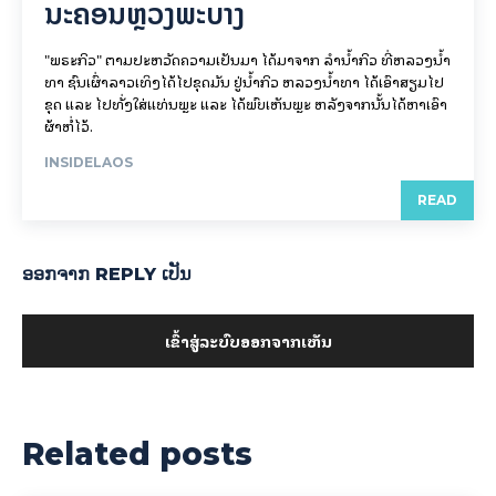
ນະຄອນຫຼວງພະບາງ
"ພຣະກິວ" ຕາມປະຫວັດຄວາມເປັນມາ ໄດ້ມາຈາກ ລຳນ້ຳກິວ ທີ່ຫລວງນ້ຳ
ທາ ຊົນເຜົ່າລາວເທິງໄດ້ໄປຂຸດມັນ ຢູ່ນ້ຳກິວ ຫລວງນ້ຳທາ ໄດ້ເອົາສຽມໄປ
ຂຸດ ແລະ ໄປທັ່ງໃສ່ແທ່ນພຼະ ແລະ ໄດ້ພົບເຫັນພຼະ ຫລັງຈາກນັ້ນໄດ້ຫາເອົາ
ຜ້າຫໍ່ໄວ້.
INSIDELAOS
READ
ອອກ​ຈາກ REPLY ເປັນ
ເຂົ້າ​ສູ່​ລະ​ບົບ​ອອກ​ຈາກ​ເຫັນ
Related posts