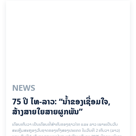
NEWS
75 ປີ ​ໄທ-ລາວ: “​ນ້ຳ​ຂອງ​ເຊື່ອມ​​ໃຈ,
ສ້າງສາຍໃຍ​ສາຍຜູກພັນ”
ເດືອນທັນວາ ເປັນເດືອນທີ່ສຳຄັນຂອງຊາວໄທ ແລະ ລາວ ເພາະເປັນວັນ
ສະເຫຼີມສະຫຼອງວັນຊາດຂອງທັງສອງປະເທດ ໃນວັນທີ 2 ທັນວາ (ລາວ)