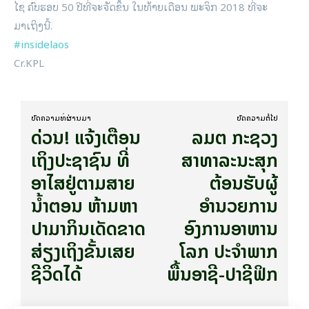
ໄຊ ຄົບຮອບ 50 ປີທີ່ຈະຈັດຂຶ້ນ ໃນທ້າຍເດືອນ ພະຈິກ 2018 ທີ່ຈະ
ມາເຖິງນີ້.
#insidelaos
Cr.KPL
ບົດ​ຄວາມ​ທີ່​ຜ່ານ​ມາ
ບົດ​ຄວາມ​ຕໍ່​ໄປ
ດ່ວນ! ແຈ້ງເຕືອນ
ລມຕ ກະຊວງ
ເຖິງປະຊາຊົນ ທີ່
ສາທາລະນະສຸກ
ອາໄສຢູ່ຕາມສາຍ
ຕ້ອນຮັບຜູ້
ນ້ຳຕອນ ຫ້າມຫາ
ອຳນວຍການ
ປາມາກິນເດັດຂາດ
ອົງການອາຫານ
ສ່ຽງເຖິງຂັ້ນເສຍ
ໂລກ ປະຈຳພາກ
ຊີວິດໄດ້
ພື້ນອາຊີ-ປາຊີຟິກ