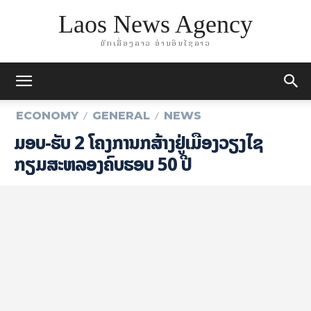
Laos News Agency
ມັກເລື່ອງລາວ ອ່ານອິນໄຊລາວ
ECONOMY
GENERAL
NEWS
ມອບ-ຮັບ 2 ໂຄງການກໍ່ສ້າງຢູ່ເມືອງວຽງໄຊ
ກຽມສະຫລອງຄົບຮອບ 50 ປີ