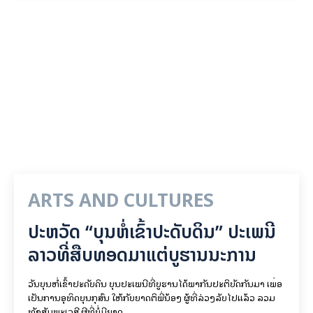
ARTS AND CULTURES
ປະຫວັດ “ບຸນຫໍ່ເຂົ້າປະດັບດິນ” ປະເພນີ
ລາວທີ່ສືບທອດມາແຕ່ບູຮານນະການ
ວັນບຸນຫໍ່ເຂົ້າປະດັບດິນ ບຸນປະເພນີທີ່ບູຮານໄດ້ພາກັນປະຕິບັດກັນມາ ເພື່ອ
ເປັນການອຸທິດບຸນກຸສົນ ໃຫ້ກັບຍາດຕິພີ່ນ້ອງ ຜູ້ທີ່ລ່ວງລັບໄປແລ້ວ ລວມ
ທັງສັມພະເວສີ ຜີທີ່ບໍ່ມີຍາດ.