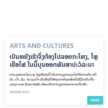
ARTS AND CULTURES
ເປັນ​ຫຍັງ​ເຮົາ​ຈຶ່ງ​ຕ້ອງ​ໄປລອຍ​ກະ​ໂທງ, ໄຫຼ​
ເຮືອ​ໄຟ ໃນ​ມື້​​ບຸນ​ອອກ​ພັນ​ສາ​ປະ​ວໍ​ລະ​ນາ
ການລອຍ​ກະ​ໂທງ ຫຼື ໄຫຼເຮືອໄຟນີ້ ເປັນການບູຊາແມ່ນໍ້າກໍຄືທາດທັງ 4 ຄື:
ດິນ, ນໍ້າ, ລົມ, ໄຟ ແມ່ນໍ້າ ເປັນສິ່ງທີ່ໃຫ້ຄຸນຄ່າຕໍ່ທຸກສິ່ງທີ່ມີຊີວິດເປັນຕົ້ນ
ມະນຸດ ແລະ ຊີວະນາໆພັນ ພ້ອມເປັນການບູຊາພະຍານາກຕື່ມອີກ.
INSIDELAOS
READ