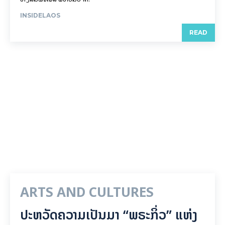
INSIDELAOS
READ
ARTS AND CULTURES
ປະຫວັດຄວາມເປັນມາ “ພຣະກິ່ວ” ແຫ່ງ