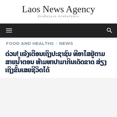
Laos News Agency
ມັກເລື່ອງລາວ ອ່ານອິນໄຊລາວ
FOOD AND HEALTHS
NEWS
ດ່ວນ! ແຈ້ງເຕືອນເຖິງປະຊາຊົນ ທີ່ອາໄສຢູ່ຕາມ
ສາຍນ້ຳຕອນ ຫ້າມຫາປາມາກິນເດັດຂາດ ສ່ຽງ
ເຖິງຂັ້ນເສຍຊີວິດໄດ້