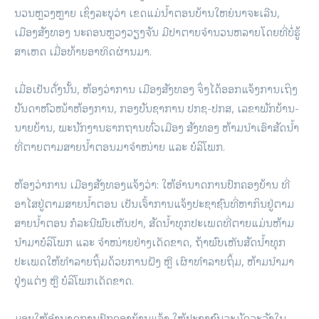
ນວນຫຼວງຫຼາຍ ເຊິ່ງລະບຸວ່າ ເຂດແມ່ນໍ້າຕອນບ້ານໃຫຍ່ນາຈະເລີນ,
ເມືອງສັງທອງ ນະຄອນຫຼວງວຽງຈັນ ມີປາຕາຍຈໍານວນຫລາຍໂດຍທີ່ບໍ່ຮູ້
ສາເຫດ ເມື່ອທ້າຍອາທິດຜ່ານມາ.
ເມື່ອເປັນດັ່ງນັ້ນ, ຫ້ອງວ່າການ ເມືອງສັງທອງ ຈຶ່ງໄດ້ອອກແຈ້ງການເຖິງ
ບັນດາຫົວໜ້າຫ້ອງການ, ກອງບັນຊາການ ປກຊ-ປກສ, ເລຂາພັກບ້ານ-
ນາຍບ້ານ, ພະນັກງານຮາກຖານທົ່ວເມືອງ ສັງທອງ ຫ້າມນໍາເອົາສັດນໍ້າ
ທີ່ຕາຍຕາມສາຍນໍ້າຕອນມາຈຳໜ່າຍ ແລະ ບໍລິໂພກ.
ຫ້ອງວ່າການ ເມືອງສັງທອງແຈ້ງວ່າ: ໃຫ້ອຳນາດການປົກຄອງບ້ານ ທີ່
ອາໄສຢູ່ຕາມສາຍນໍ້າຕອນ ເປັນເຈົ້າການແຈ້ງປະຊາຊົນທີ່ຫາກິນຢູ່ຕາມ
ສາຍນໍ້າຕອນ ກໍລະນີພົບເຫັນປາ, ສັດນໍ້າທຸກປະເພດທີ່ຕາຍແມ່ນຫ້າມ
ນຳມາບໍລິໂພກ ແລະ ຈຳໜ່າຍຢ່າງເດັດຂາດ, ຖ້າພົບເຫັນສັດນໍ້າທຸກ
ປະເພດໃຫ້ທຳລາຍຖິ້ມດ້ວຍການຝັງ ຫຼື ເຜົາທຳລາຍຖິ້ມ, ຫ້າມນໍາມາ
ປຸ່ງແຕ່ງ ຫຼື ບໍລິໂພກເດັດຂາດ.
ມອບໃຫ້ອຳນາດການປົກຄອງບ້ານແຈ້ງ ໃຫ້ປະຊາຊົນລະມັດລະວັງໃນ