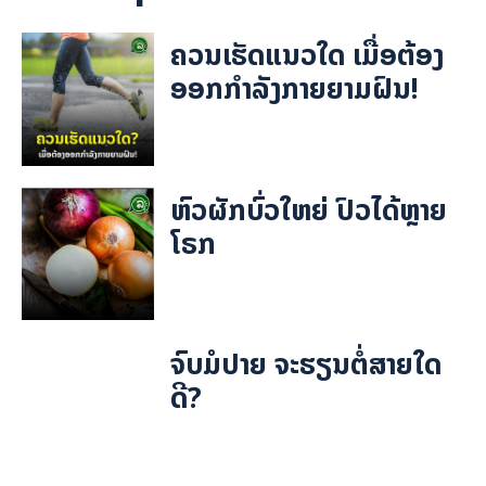
ຄວນເຮັດແນວໃດ ເມື່ອຕ້ອງ
ອອກກຳລັງກາຍຍາມຝົນ!
ຫົວຜັກບົ່ວໃຫຍ່ ປົວໄດ້ຫຼາຍ
ໂຣກ
ຈົບມໍປາຍ ຈະຮຽນຕໍ່ສາຍໃດ
ດີ?