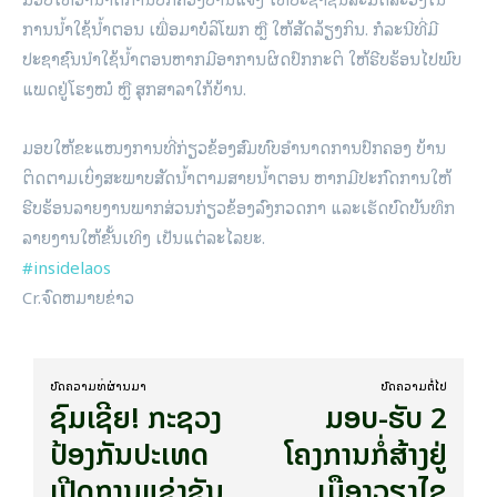
ການນໍ້າໃຊ້ນໍ້າຕອນ ເພື່ອມາບໍລິໂພກ ຫຼື ໃຫ້ສັດລ້ຽງກິນ. ກໍລະນີທີ່ມີ
ປະຊາຊົນນຳໃຊ້ນໍ້າຕອນຫາກມີອາການຜິດປົກກະຕິ ໃຫ້ຮີບຮ້ອນໄປພົບ
ແພດຢູ່ໂຮງໝໍ ຫຼື ສຸກສາລາໃກ້ບ້ານ.
ມອບໃຫ້ຂະແໜງການທີ່ກ່ຽວຂ້ອງສົມທົບອຳນາດການປົກຄອງ ບ້ານ
ຕິດຕາມເບິ່ງສະພາບສັດນໍ້າຕາມສາຍນໍ້າຕອນ ຫາກມີປະກົດການໃຫ້
ຮີບຮ້ອນລາຍງານພາກສ່ວນກ່ຽວຂ້ອງລົງກວດກາ ແລະເຮັດບົດບັນທຶກ
ລາຍງານໃຫ້ຂັ້ນເທິງ ເປັນແຕ່ລະໄລຍະ.
#insidelaos
Cr.ຈົດຫມາຍຂ່າວ
ບົດ​ຄວາມ​ທີ່​ຜ່ານ​ມາ
ບົດ​ຄວາມ​ຕໍ່​ໄປ
ຊົມເຊີຍ! ກະຊວງ
ມອບ-ຮັບ 2
ປ້ອງກັນປະເທດ
ໂຄງການກໍ່ສ້າງຢູ່
ເປີດການແຂ່ງຂັນ
ເມືອງວຽງໄຊ