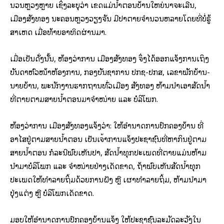
ນວນຫຼວງຫຼາຍ ເຊິ່ງລະບຸວ່າ ເຂດແມ່ນໍ້າຕອນບ້ານໃຫຍ່ນາຈະເລີນ,
ເມືອງສັງທອງ ນະຄອນຫຼວງວຽງຈັນ ມີປາຕາຍຈໍານວນຫລາຍໂດຍທີ່ບໍ່ຮູ້
ສາເຫດ ເມື່ອທ້າຍອາທິດຜ່ານມາ.
ເມື່ອເປັນດັ່ງນັ້ນ, ຫ້ອງວ່າການ ເມືອງສັງທອງ ຈຶ່ງໄດ້ອອກແຈ້ງການເຖິງ
ບັນດາຫົວໜ້າຫ້ອງການ, ກອງບັນຊາການ ປກຊ-ປກສ, ເລຂາພັກບ້ານ-
ນາຍບ້ານ, ພະນັກງານຮາກຖານທົ່ວເມືອງ ສັງທອງ ຫ້າມນໍາເອົາສັດນໍ້າ
ທີ່ຕາຍຕາມສາຍນໍ້າຕອນມາຈຳໜ່າຍ ແລະ ບໍລິໂພກ.
ຫ້ອງວ່າການ ເມືອງສັງທອງແຈ້ງວ່າ: ໃຫ້ອຳນາດການປົກຄອງບ້ານ ທີ່
ອາໄສຢູ່ຕາມສາຍນໍ້າຕອນ ເປັນເຈົ້າການແຈ້ງປະຊາຊົນທີ່ຫາກິນຢູ່ຕາມ
ສາຍນໍ້າຕອນ ກໍລະນີພົບເຫັນປາ, ສັດນໍ້າທຸກປະເພດທີ່ຕາຍແມ່ນຫ້າມ
ນຳມາບໍລິໂພກ ແລະ ຈຳໜ່າຍຢ່າງເດັດຂາດ, ຖ້າພົບເຫັນສັດນໍ້າທຸກ
ປະເພດໃຫ້ທຳລາຍຖິ້ມດ້ວຍການຝັງ ຫຼື ເຜົາທຳລາຍຖິ້ມ, ຫ້າມນໍາມາ
ປຸ່ງແຕ່ງ ຫຼື ບໍລິໂພກເດັດຂາດ.
ມອບໃຫ້ອຳນາດການປົກຄອງບ້ານແຈ້ງ ໃຫ້ປະຊາຊົນລະມັດລະວັງໃນ