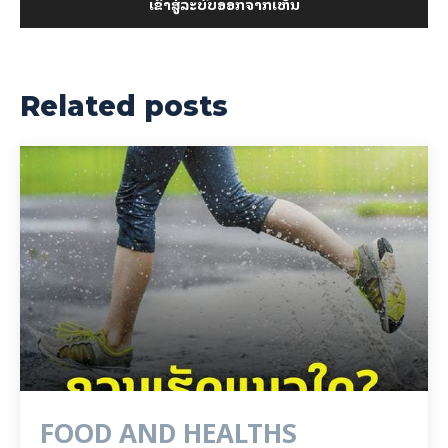
ເຂົ້າ​ສູ່​ລະ​ບົບ​ອອກ​ຈາກ​ເຫັນ
Related posts
FOOD AND HEALTHS