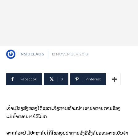
INSIDELAOS
12 NOVEMBER 2018
Facebook
X
Pinterest
ເຈົ້າເມືອງສັງທອງໄດ້ອອກແຈ້ງການຫ້າມນໍາເອົາປາຕາຍຕາມລ້ອງ
ແມ່ນໍ້າຕອນມາບໍລິໂພກ.
ຈາກກໍລະນີ ມີປະຊາຊົນໄດ້ໂພສຮູບປາຕາຍລົງສື່ສັງຄົມອອນລາຍເປັນຈໍາ