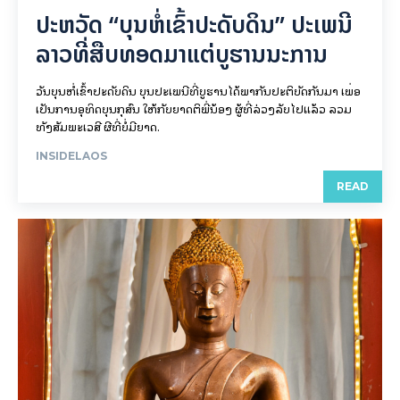
ປະຫວັດ “ບຸນຫໍ່ເຂົ້າປະດັບດິນ” ປະເພນີ
ລາວທີ່ສືບທອດມາແຕ່ບູຮານນະການ
ວັນບຸນຫໍ່ເຂົ້າປະດັບດິນ ບຸນປະເພນີທີ່ບູຮານໄດ້ພາກັນປະຕິບັດກັນມາ ເພື່ອ
ເປັນການອຸທິດບຸນກຸສົນ ໃຫ້ກັບຍາດຕິພີ່ນ້ອງ ຜູ້ທີ່ລ່ວງລັບໄປແລ້ວ ລວມ
ທັງສັມພະເວສີ ຜີທີ່ບໍ່ມີຍາດ.
INSIDELAOS
READ