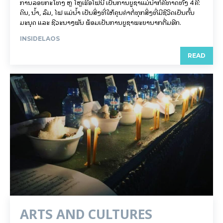
ການລອຍ​ກະ​ໂທງ ຫຼື ໄຫຼເຮືອໄຟນີ້ ເປັນການບູຊາແມ່ນໍ້າກໍຄືທາດທັງ 4 ຄື:
ດິນ, ນໍ້າ, ລົມ, ໄຟ ແມ່ນໍ້າ ເປັນສິ່ງທີ່ໃຫ້ຄຸນຄ່າຕໍ່ທຸກສິ່ງທີ່ມີຊີວິດເປັນຕົ້ນ
ມະນຸດ ແລະ ຊີວະນາໆພັນ ພ້ອມເປັນການບູຊາພະຍານາກຕື່ມອີກ.
INSIDELAOS
READ
ARTS AND CULTURES