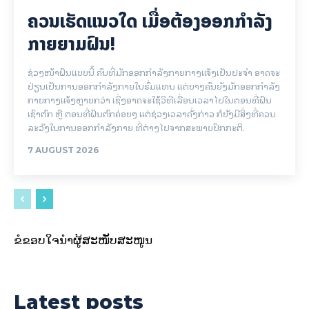
ຄວນເຮັດແນວໃດ ເມື່ອຕ້ອງອອກກຳລັງ
ກາຍຍາມຝົນ!
ຊ່ວງໜ້າຝົນແບບນີ້ ຄົນທີ່ມັກອອກກຳລັງກາຍກາງແຈ້ງເປັນປະຈຳ ອາດຈະ
ປ່ຽນເປັນການອອກກຳລັງກາຍໃນຮົ່ມແທນ ແຕ່ບາງຄົນຍັງມັກອອກກຳລັງ
ກາຍກາງແຈ້ງຫຼາຍກວ່າ ເຊິ່ງອາດຈະໃຊ້ວິທີເລື່ອນເວລາໄປໃນຕອນທີ່ຝົນ
ເຊົາຕົກ ຫຼື ຕອນທີ່ຝົນຕົກຄ່ອຍໆ ແຕ່ຊ່ວງເວລາດັ່ງກ່າວ ກໍຍັງມີສິ່ງທີ່ຄວນ
ລະວັງໃນການອອກກຳລັງກາຍ ທີ່ຕ່າງໄປຈາກສະພາບປົກກະຕິ.
7 AUGUST 2026
ຂໍຂອບໃຈນຳຜູ້ສະໜັບສະໜູນ
Latest posts