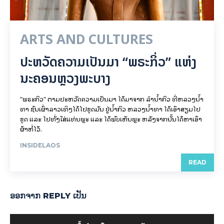
ARTS AND CULTURES
ປະຫວັດຄວາມເປັນມາ “ພຣະກິ່ວ” ແຫ່ງ
ນະຄອນຫຼວງພະບາງ
"ພຣະກິວ" ຕາມປະຫວັດຄວາມເປັນມາ ໄດ້ມາຈາກ ລຳນ້ຳກິວ ທີ່ຫລວງນ້ຳ
ທາ ຊົນເຜົ່າລາວເທິງໄດ້ໄປຂຸດມັນ ຢູ່ນ້ຳກິວ ຫລວງນ້ຳທາ ໄດ້ເອົາສຽມໄປ
ຂຸດ ແລະ ໄປທັ່ງໃສ່ແທ່ນພຼະ ແລະ ໄດ້ພົບເຫັນພຼະ ຫລັງຈາກນັ້ນໄດ້ຫາເອົາ
ຜ້າຫໍ່ໄວ້.
INSIDELAOS
READ
ອອກ​ຈາກ REPLY ເປັນ