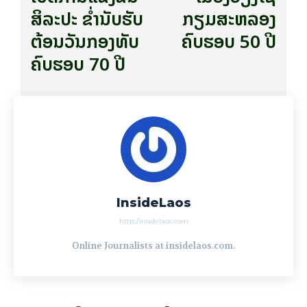
ສິລະປະ ຂ່ຳນັບຮັບ
ກຽມສະຫລອງ
ຕ້ອນວັນກອງທັບ
ຄົບຮອບ 50 ປີ
ຄົບຮອບ 70 ປີ
InsideLaos
http://insidelaos.com
Online Journalists at insidelaos.com.