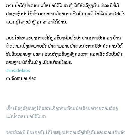
ການນໍ້າໃຊ້ນໍ້າຕອນ ເພື່ອມາບໍລິໂພກ ຫຼື ໃຫ້ສັດລ້ຽງກິນ. ກໍລະນີທີ່ມີ
ປະຊາຊົນນຳໃຊ້ນໍ້າຕອນຫາກມີອາການຜິດປົກກະຕິ ໃຫ້ຮີບຮ້ອນໄປພົບ
ແພດຢູ່ໂຮງໝໍ ຫຼື ສຸກສາລາໃກ້ບ້ານ.
ມອບໃຫ້ຂະແໜງການທີ່ກ່ຽວຂ້ອງສົມທົບອຳນາດການປົກຄອງ ບ້ານ
ຕິດຕາມເບິ່ງສະພາບສັດນໍ້າຕາມສາຍນໍ້າຕອນ ຫາກມີປະກົດການໃຫ້
ຮີບຮ້ອນລາຍງານພາກສ່ວນກ່ຽວຂ້ອງລົງກວດກາ ແລະເຮັດບົດບັນທຶກ
ລາຍງານໃຫ້ຂັ້ນເທິງ ເປັນແຕ່ລະໄລຍະ.
#insidelaos
Cr.ຈົດຫມາຍຂ່າວ
ເຈົ້າເມືອງສັງທອງໄດ້ອອກແຈ້ງການຫ້າມນໍາເອົາປາຕາຍຕາມລ້ອງ
ແມ່ນໍ້າຕອນມາບໍລິໂພກ.
ຈາກກໍລະນີ ມີປະຊາຊົນໄດ້ໂພສຮູບປາຕາຍລົງສື່ສັງຄົມອອນລາຍເປັນຈໍາ