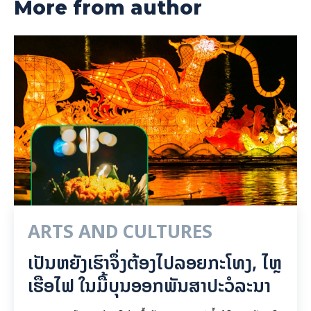
More from author
ARTS AND CULTURES
ເປັນ​ຫຍັງ​ເຮົາ​ຈຶ່ງ​ຕ້ອງ​ໄປລອຍ​ກະ​ໂທງ, ໄຫຼ​
ເຮືອ​ໄຟ ໃນ​ມື້​​ບຸນ​ອອກ​ພັນ​ສາ​ປະ​ວໍ​ລະ​ນາ