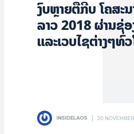
ງົບຫຼາຍຕື້ກີບ ໂຄສະ
ລາວ 2018 ຜ່ານຊ່
ແລະເວບໄຊຕ່າງໆທົ່
INSIDELAOS
20 NOVEMBER