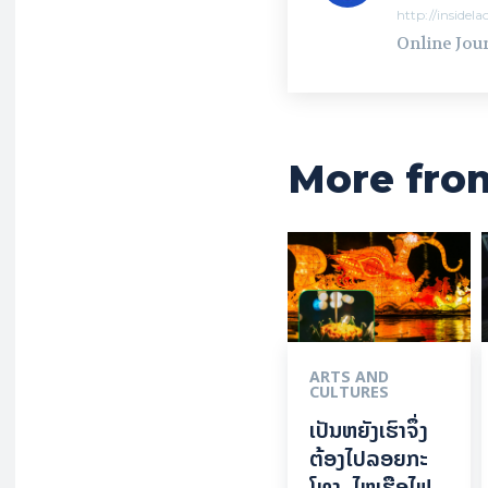
http://insidel
Online Jour
More fro
ARTS AND
CULTURES
ເປັນ​ຫຍັງ​ເຮົາ​ຈຶ່ງ​
ຕ້ອງ​ໄປລອຍ​ກະ​
ໂທງ, ໄຫຼ​ເຮືອ​ໄຟ