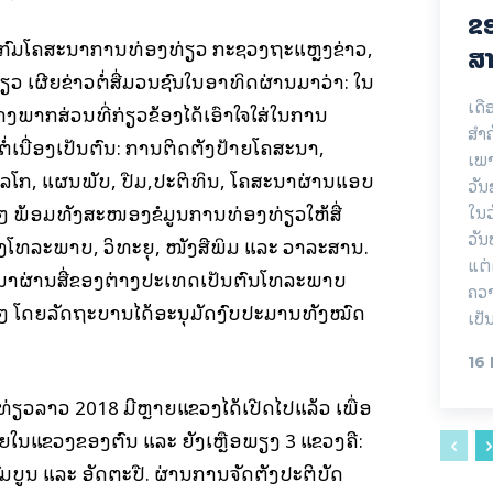
ຂອ
້າກົມໂຄສະນາການທ່ອງທ່ຽວ ກະຊວງຖະແຫຼງຂ່າວ,
ສາ
 ເຜີຍຂ່າວຕໍ່ສື່ມວນຊົນໃນອາທິດຜ່ານມາວ່າ: ໃນ
ເດື
ງພາກສ່ວນທີ່ກ່ຽວຂ້ອງໄດ້ເອົາໃຈໃສ່ໃນການ
ສຳ
່ເນື່ອງເປັນຕົ້ນ: ການຕິດຕັ້ງປ້າຍໂຄສະນາ,
ເພາ
ໂລໂກ, ແຜນພັບ, ປື້ມ,ປະຕິທິນ, ໂຄສະນາຜ່ານແອບ
ວັ
່ນໆ ພ້ອມທັງສະໜອງຂໍ້ມູນການທ່ອງທ່ຽວໃຫ້ສື່
ໃນວ
ວັນ
ທລະພາບ, ວິທະຍຸ, ໜັງສືພິມ ແລະ ວາລະສານ.
ແຕ່
ະນາຜ່ານສື່ຂອງຕ່າງປະເທດເປັນຕົ້ນໂທລະພາບ
ຄວາ
່ນໆ ໂດຍລັດຖະບານໄດ້ອະນຸມັດງົບປະມານທັງໝົດ
ເປັ
16
ງທ່ຽວລາວ 2018 ມີຫຼາຍແຂວງໄດ້ເປີດໄປແລ້ວ ເພື່ອ
ຍໃນແຂວງຂອງຕົນ ແລະ ຍັງເຫຼືອພຽງ 3 ແຂວງຄື:
ບູນ ແລະ ອັດຕະປື. ຜ່ານການຈັດຕັ້ງປະຕິບັດ