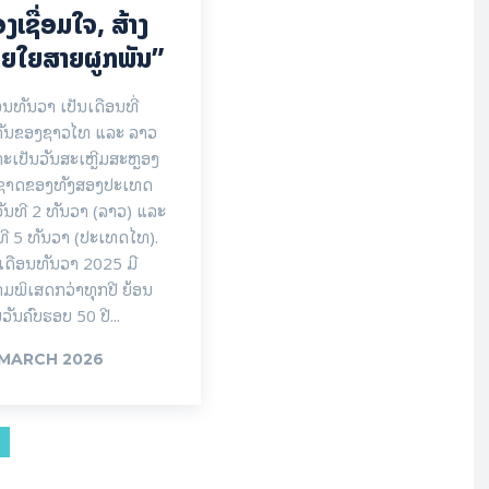
ງ​ເຊື່ອມ​​ໃຈ, ສ້າງ
ຍໃຍ​ສາຍຜູກພັນ”
ອນທັນວາ ເປັນເດືອນທີ່
ຄັນຂອງຊາວໄທ ແລະ ລາວ
ະເປັນວັນສະເຫຼີມສະຫຼອງ
ນຊາດຂອງທັງສອງປະເທດ
ັນທີ 2 ທັນວາ (ລາວ) ແລະ
ທີ 5 ທັນວາ (ປະເທດໄທ).
ເດືອນທັນວາ 2025 ມີ
ມພິເສດກວ່າທຸກປີ ຍ້ອນ
ນວັນຄົບຮອບ 50 ປີ...
 MARCH 2026