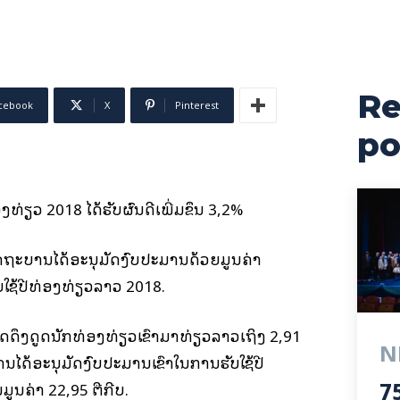
Re
cebook
X
Pinterest
po
ທ່ອງທ່ຽວ 2018 ໄດ້ຮັບຜົນດີເພີ່ມຂຶ້ນ 3,2%
ດຖະບານໄດ້ອະນຸມັດງົບປະມານດ້ວຍມູນຄ່າ
ຮັບໃຊ້ປີທ່ອງທ່ຽວລາວ 2018.
ດດຶງດູດນັກທ່ອງທ່ຽວເຂົ້າມາທ່ຽວລາວເຖິງ 2,91
N
ານໄດ້ອະນຸມັດງົບປະມານເຂົ້າໃນການຮັບໃຊ້ປີ
75
ນຄ່າ 22,95 ຕື້ກີບ.