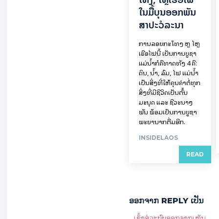
ໃນ​ມື້​​ບຸນ​ອອກ​ພັນ​
ສາ​ປະ​ວໍ​ລະ​ນາ
ການລອຍ​ກະ​ໂທງ ຫຼື ໄຫຼ
ເຮືອໄຟນີ້ ເປັນການບູຊາ
ແມ່ນໍ້າກໍຄືທາດທັງ 4 ຄື:
ດິນ, ນໍ້າ, ລົມ, ໄຟ ແມ່ນໍ້າ
ເປັນສິ່ງທີ່ໃຫ້ຄຸນຄ່າຕໍ່ທຸກ
ສິ່ງທີ່ມີຊີວິດເປັນຕົ້ນ
ມະນຸດ ແລະ ຊີວະນາໆ
ພັນ ພ້ອມເປັນການບູຊາ
ພະຍານາກຕື່ມອີກ.
INSIDELAOS
READ
ອອກ​ຈາກ REPLY ເປັນ
ເຂົ້າ​ສູ່​ລະ​ບົບ​ອອກ​ຈາກ​ເຫັນ