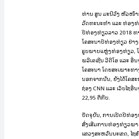
ທ່ານ ສູນ ມະນີວົງ ຫົວໜ
ວັດທະນະທຳ ແລະ ທ່ອງທ່ຽວ
ປີທ່ອງທ່ຽວລາວ 2018 ທາ
ໂຄສະນາປິທ່ອງທ່ຽວ ຢ່າງຕໍ
ຮູບພາບແຫຼ່ງທ່ອງທ່ຽວ, 
ພລີເຄເຊີນ ວີດີໂອ ແລະ ອື
ໂຄສະນາ ໂດຍສະເພາະທາງໂ
ນອກຈາກນັ້ນ, ຍັງໄດ້ໂຄສ
ຊ່ອງ CNN ແລະ ເວັບໄຊອື
22,95 ຕື້ກີບ.
ປັດຈຸບັນ, ການເປີດປີທ່ອ
ສົ່ງເສີມການທ່ອງທ່ຽວພາ
ແຂວງສະຫວັນນະເຂດ, ໄຊສົມ