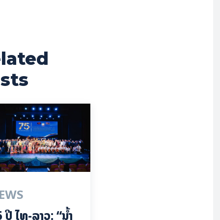
lated
sts
EWS
 ປີ ​ໄທ-ລາວ: “​ນ້ຳ​