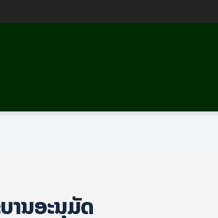
ະບານອະນຸມັດ