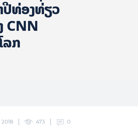
ນາປີທ່ອງທ່ຽວ
ອງ CNN
ວໂລກ
 2018
473
0