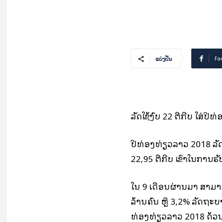
Fa
ແບ່ງປັນ
ລັດໃຊ້ງົບ 22 ຕື້ກີບ ໃສ່ປີ
ປີທ່ອງທ່ຽວລາວ 2018 ລັ
22,95 ຕື້ກີບ ເຂົ້າໃນການ
ໃນ 9 ເດືອນຜ່ານມາ ສາມາ
ລ້ານຄົນ ຫຼື 3,2% ລັດຖະບ
ທ່ອງທ່ຽວລາວ 2018 ດ້ວນມູ