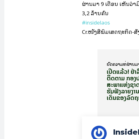
ຜ່ານມາ 9 ເດືອນ ເຫັນວ່າມີ
3,2 ລ້ານຄົນ
#insidelaos
Cr.ໜັງສືພິມເສດຖະກິດ-ສັ
ບົດ​ຄວາມ​ທີ່​ຜ່ານ​ມ
ເປີດແລ້ວ! ຢ່າ
ຕິດຕາມ ກອງປ
ສະພາແຫ່ງຊາ
ຮັບຟັງລາຍງາ
ເດັ່ນຂອງລັດ
Inside