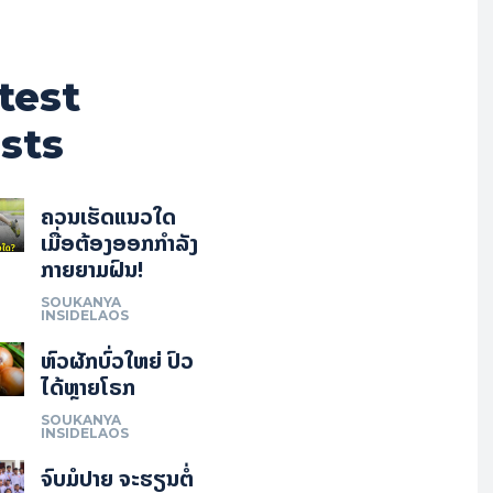
test
sts
ຄວນເຮັດແນວໃດ
ເມື່ອຕ້ອງອອກກຳລັງ
ກາຍຍາມຝົນ!
SOUKANYA
INSIDELAOS
ຫົວຜັກບົ່ວໃຫຍ່ ປົວ
ໄດ້ຫຼາຍໂຣກ
SOUKANYA
INSIDELAOS
ຈົບມໍປາຍ ຈະຮຽນຕໍ່