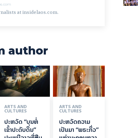
aos.com
nalists at insidelaos.com.
m author
ARTS AND
ARTS AND
CULTURES
CULTURES
ປະຫວັດ “ບຸນຫໍ່
ປະຫວັດຄວາມ
ເຂົ້າປະດັບດິນ”
ເປັນມາ “ພຣະກິ່ວ”
ປະເພນີລາວທີ່ສືບ
ແຫ່ງນະຄອນຫຼວງ