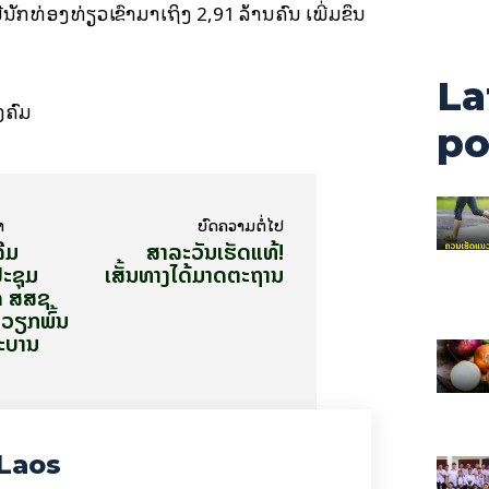
ນັກທ່ອງທ່ຽວເຂົ້າມາເຖິງ 2,91 ລ້ານຄົນ ເພີ່ມຂຶ້ນ
La
ງຄົມ
po
າ
ບົດ​ຄວາມ​ຕໍ່​ໄປ
ລືມ
ສາລະວັນເຮັດແທ້!
ະຊຸມ
ເສັ້ນທາງໄດ້ມາດຕະຖານ
ດ ສສຊ
ນວຽກພົ້ນ
ຖະບານ
Laos