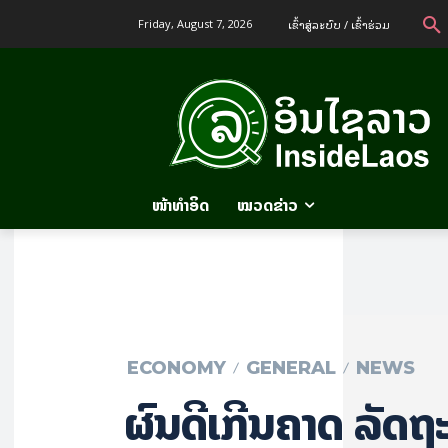
ເຂົ້າ​ສູ່​ລະ​ບົບ / ເຂົ້າ​ຮ່ວມ
Friday, August 7, 2026
ໜ້າທຳອິດ
ໝວດຂ່າວ
ECONOMY
GENERAL
NEWS
ຜົນດີເກີນຄາດ ລັດຖ