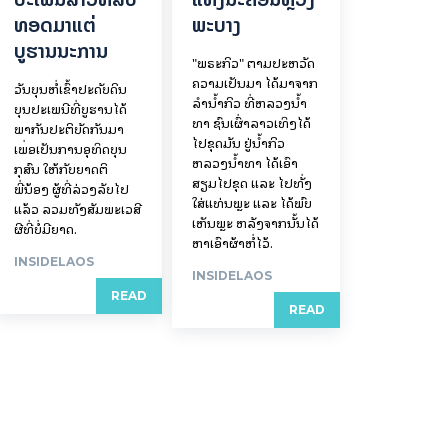
ທອດມາແຕ່
ພະບາງ
ບູຮານນະການ
"ພຣະກິວ" ຕາມປະຫວັດ
ຄວາມເປັນມາ ໄດ້ມາຈາກ
ວັນບຸນຫໍ່ເຂົ້າປະດັບດິນ
ລຳນ້ຳກິວ ທີ່ຫລວງນ້ຳ
ບຸນປະເພນີທີ່ບູຮານໄດ້
ທາ ຊົນເຜົ່າລາວເທິງໄດ້
ພາກັນປະຕິບັດກັນມາ
ໄປຂຸດມັນ ຢູ່ນ້ຳກິວ
ເພື່ອເປັນການອຸທິດບຸນ
ຫລວງນ້ຳທາ ໄດ້ເອົາ
ກຸສົນ ໃຫ້ກັບຍາດຕິ
ສຽມໄປຂຸດ ແລະ ໄປທັ່ງ
ພີ່ນ້ອງ ຜູ້ທີ່ລ່ວງລັບໄປ
ໃສ່ແທ່ນພຼະ ແລະ ໄດ້ພົບ
ແລ້ວ ລວມທັງສັມພະເວສີ
ເຫັນພຼະ ຫລັງຈາກນັ້ນໄດ້
ຜີທີ່ບໍ່ມີຍາດ.
ຫາເອົາຜ້າຫໍ່ໄວ້.
INSIDELAOS
INSIDELAOS
READ
READ