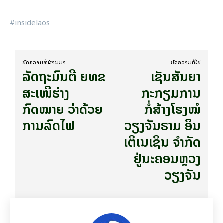
#insidelaos
ບົດ​ຄວາມ​ທີ່​ຜ່ານ​ມາ
ບົດ​ຄວາມ​ຕໍ່​ໄປ
ລັດຖະມົນຕີ ຍທຂ
​ເຊັນ​ສັນ​ຍາ
ສະເໜີຮ່າງ
ກະກຽມການ
ກົດໝາຍ ວ່າດ້ວຍ
ກໍ່ສ້າງໂຮງໝໍ
ການລົດໄຟ
ວຽງຈັນຣາມ ອິນ
ເຕິເນເຊິນ ຈຳກັດ
ຢູ່ນະຄອນຫຼວງ
ວຽງຈັນ