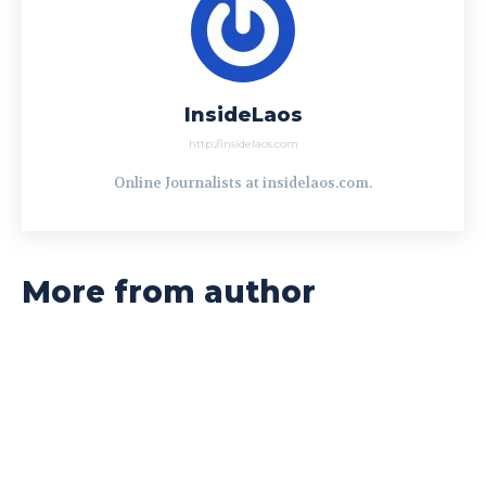
InsideLaos
http://insidelaos.com
Online Journalists at insidelaos.com.
More from author