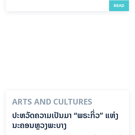
READ
ARTS AND CULTURES
ປະຫວັດຄວາມເປັນມາ “ພຣະກິ່ວ” ແຫ່ງ
ນະຄອນຫຼວງພະບາງ