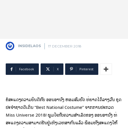
INSIDELAOS
17 DECEMBER 2018
Facebook
X
Pinterest
ຂໍສະແດງຄວາມຍິນດີກັບ ອອນອານົງ ຫອມສົມບັດ ທີ່ຍາດໄດ້ລາງວັນ ຊຸດ
ປະຈຳຊາດດີເດັ່ນ “Best National Costume” ຈາກການປະກວດ
Miss Universe 2018! ພູມໃຈກັບຄວາມສຳເລັດຂອງ ອອນອານົງ ທີ່
ສະແດງຄວາມສາມາດຢືນຢູ່ເທິງເວທີສາກົນແລ້ວ ພ້ອມທັງສະແດງໃຫ້