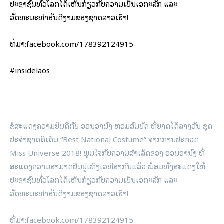
ປະຊາຊົນທົ່ວໂລກໄດ້ເຫັນກ່ຽວກັບຄວາມເປັນເອກະລັກ ແລະ
ວັດທະນະທຳອັນດີງາມຂອງຊາດລາວເຮົາ!
ທີ່​ມາ:facebook.com/178392124915
#insidelaos
ຂໍສະແດງຄວາມຍິນດີກັບ ອອນອານົງ ຫອມສົມບັດ ທີ່ຍາດໄດ້ລາງວັນ ຊຸດ
ປະຈຳຊາດດີເດັ່ນ “Best National Costume” ຈາກການປະກວດ
Miss Universe 2018! ພູມໃຈກັບຄວາມສຳເລັດຂອງ ອອນອານົງ ທີ່
ສະແດງຄວາມສາມາດຢືນຢູ່ເທິງເວທີສາກົນແລ້ວ ພ້ອມທັງສະແດງໃຫ້
ປະຊາຊົນທົ່ວໂລກໄດ້ເຫັນກ່ຽວກັບຄວາມເປັນເອກະລັກ ແລະ
ວັດທະນະທຳອັນດີງາມຂອງຊາດລາວເຮົາ!
ທີ່​ມາ:facebook.com/178392124915