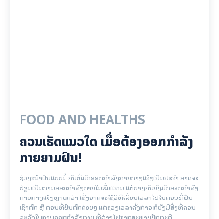
FOOD AND HEALTHS
ຄວນເຮັດແນວໃດ ເມື່ອຕ້ອງອອກກຳລັງ
ກາຍຍາມຝົນ!
ຊ່ວງໜ້າຝົນແບບນີ້ ຄົນທີ່ມັກອອກກຳລັງກາຍກາງແຈ້ງເປັນປະຈຳ ອາດຈະ
ປ່ຽນເປັນການອອກກຳລັງກາຍໃນຮົ່ມແທນ ແຕ່ບາງຄົນຍັງມັກອອກກຳລັງ
ກາຍກາງແຈ້ງຫຼາຍກວ່າ ເຊິ່ງອາດຈະໃຊ້ວິທີເລື່ອນເວລາໄປໃນຕອນທີ່ຝົນ
ເຊົາຕົກ ຫຼື ຕອນທີ່ຝົນຕົກຄ່ອຍໆ ແຕ່ຊ່ວງເວລາດັ່ງກ່າວ ກໍຍັງມີສິ່ງທີ່ຄວນ
ລະວັງໃນການອອກກຳລັງກາຍ ທີ່ຕ່າງໄປຈາກສະພາບປົກກະຕິ.