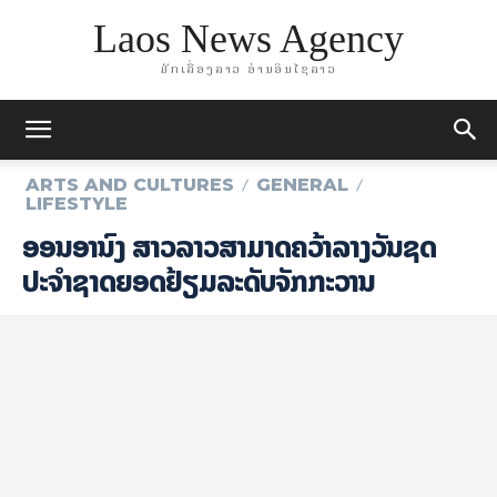
Laos News Agency
ມັກເລື່ອງລາວ ອ່ານອິນໄຊລາວ
ARTS AND CULTURES
GENERAL
LIFESTYLE
ອອນ​ອາ​ນົງ ສາ​ວ​ລາວສາມາດຄວ້າລາງວັນຊຸດ
ປະຈຳຊາດຍອດຢ້ຽມລະດັບຈັກກະວານ