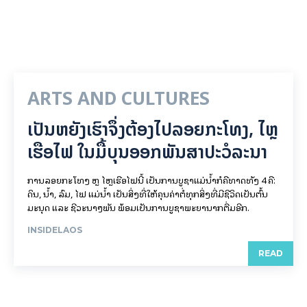
ARTS AND CULTURES
ເປັນ​ຫຍັງ​ເຮົາ​ຈຶ່ງ​ຕ້ອງ​ໄປລອຍ​ກະ​ໂທງ, ໄຫຼ​
ເຮືອ​ໄຟ ໃນ​ມື້​​ບຸນ​ອອກ​ພັນ​ສາ​ປະ​ວໍ​ລະ​ນາ
ການລອຍ​ກະ​ໂທງ ຫຼື ໄຫຼເຮືອໄຟນີ້ ເປັນການບູຊາແມ່ນໍ້າກໍຄືທາດທັງ 4 ຄື:
ດິນ, ນໍ້າ, ລົມ, ໄຟ ແມ່ນໍ້າ ເປັນສິ່ງທີ່ໃຫ້ຄຸນຄ່າຕໍ່ທຸກສິ່ງທີ່ມີຊີວິດເປັນຕົ້ນ
ມະນຸດ ແລະ ຊີວະນາໆພັນ ພ້ອມເປັນການບູຊາພະຍານາກຕື່ມອີກ.
INSIDELAOS
READ