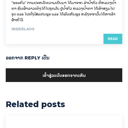
"ພຣະກິວ" ຕາມປະຫວັດຄວາມເປັນມາ ໄດ້ມາຈາກ ລຳນ້ຳກິວ ທີ່ຫລວງນ້ຳ
ທາ ຊົນເຜົ່າລາວເທິງໄດ້ໄປຂຸດມັນ ຢູ່ນ້ຳກິວ ຫລວງນ້ຳທາ ໄດ້ເອົາສຽມໄປ
ຂຸດ ແລະ ໄປທັ່ງໃສ່ແທ່ນພຼະ ແລະ ໄດ້ພົບເຫັນພຼະ ຫລັງຈາກນັ້ນໄດ້ຫາເອົາ
ຜ້າຫໍ່ໄວ້.
INSIDELAOS
READ
ອອກ​ຈາກ REPLY ເປັນ
ເຂົ້າ​ສູ່​ລະ​ບົບ​ອອກ​ຈາກ​ເຫັນ
Related posts