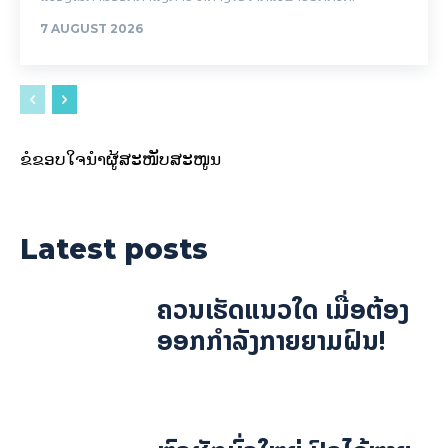
7 AUGUST 2026
ຂໍຂອບໃຈນຳຜູ້ສະໜັບສະໜູນ
Latest posts
ຄວນເຮັດແນວໃດ ເມື່ອຕ້ອງ
ອອກກຳລັງກາຍຍາມຝົນ!