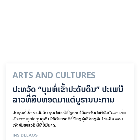
ARTS AND CULTURES
ປະຫວັດ “ບຸນຫໍ່ເຂົ້າປະດັບດິນ” ປະເພນີ
ລາວທີ່ສືບທອດມາແຕ່ບູຮານນະການ
ວັນບຸນຫໍ່ເຂົ້າປະດັບດິນ ບຸນປະເພນີທີ່ບູຮານໄດ້ພາກັນປະຕິບັດກັນມາ ເພື່ອ
ເປັນການອຸທິດບຸນກຸສົນ ໃຫ້ກັບຍາດຕິພີ່ນ້ອງ ຜູ້ທີ່ລ່ວງລັບໄປແລ້ວ ລວມ
ທັງສັມພະເວສີ ຜີທີ່ບໍ່ມີຍາດ.
INSIDELAOS