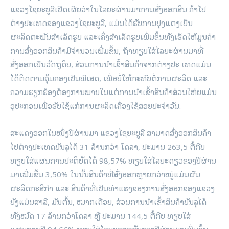
ແຂວງໄຊຍະບູລີເປີດເຜີຍວ່າໃນໄລຍະຜ່ານມາການສົ່ງອອກສິນ ຄ້າໄປ
ຕ່າງປະເທດຂອງແຂວງໄຊຍະບູລີ, ແມ່ນໄດ້ຮັບການປຸງແຕງເປັນ
ຜະລິດຕະພັນສຳເລັດຮູບ ແລະເຄິ່ງສຳເລັດຮູບເພີ່ມຂຶ້ນທັງເຮັດໃຫ້ມູນຄ່າ
ການສົ່ງອອກສິນຄ້າມີຈຳນວນເພີ່ມຂຶ້ນ, ຖ້າທຽບໃສ່ໄລຍະຜ່ານມາທີ່
ສົ່ງອອກເປັນວັດຖຸດິບ, ສ່ວນການນຳເຂົ້າສິນຄ້າຈາກຕ່າງປະ ເທດແມ່ນ
ໄດ້ຕິດຕາມຄຸ້ມຄອງເປັນພິເສດ, ເພື່ອບໍ່ໃຫ້ກະທົບຕໍ່ການຜະລິດ ແລະ
ຄວາມຮຽກຮ້ອງຕ້ອງການພາຍໃນແຕ່ການນຳເຂົ້າສິນຄ້າສ່ວນໃຫ່ຍແມ່ນ
ອຸປະກອນເພື່ອຮັບໃຊ້ແກ່ການຜະລິດເຄື່ອງໃຊ້ສອຍປະຈຳວັນ.
ສະແດງອອກໃນໜຶ່ງປີຜ່ານມາ ແຂວງໄຊຍະບູລີ ສາມາດສົ່ງອອກສິນຄ້າ
ໄປຕ່າງປະເທດບັນລຸໄດ້ 31 ລ້ານກວ່າ ໂດລາ, ປະມານ 263,5 ຕື້ກີບ
ທຽບໃສ່ແຜນການປະຕິບັດໄດ້ 98,57% ທຽບໃສ່ໄລຍະດຽວຂອງປີຜ່ານ
ມາເພີ່ມຂຶ້ນ 3,50% ໃນນັ້ນສິນຄ້າທີ່ສົ່ງອອກຫຼາຍກວ່າໝູ່ແມ່ນຜົນ
ຜະລິດກະສິກຳ ແລະ ສິນຄ້າທີ່ເປັນທ່າແຮງຂອງການສົ່ງອອກຂອງແຂວງ
ຍັງແມ່ນສາລີ, ມັນຕົ້ນ, ໝາກເດືອຍ, ສ່ວນການນຳເຂົ້າສິນຄ້າບັນລຸໄດ້
ທັງໝົດ 17 ລ້ານກວ່າໂດລາ ຫຼື ປະມານ 144,5 ຕື້ກີບ ທຽບໃສ່