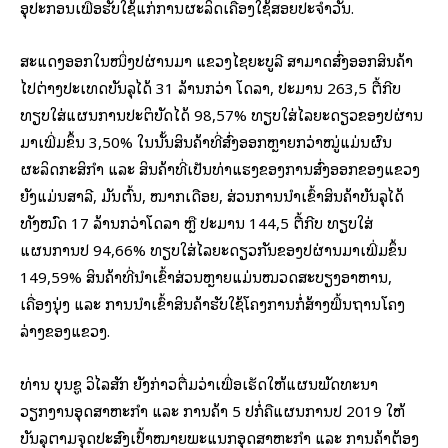
ອຸປະກອນເພື່ອຮັບໃຊ້ແກ່ການຜະລິດເຄື່ອງໃຊ້ສອຍປະຈຳວັນ.
ສະແດງອອກໃນໜຶ່ງປີຜ່ານມາ ແຂວງໄຊຍະບູລີ ສາມາດສົ່ງອອກສິນຄ້າ
ໄປຕ່າງປະເທດບັນລຸໄດ້ 31 ລ້ານກວ່າ ໂດລາ, ປະມານ 263,5 ຕື້ກີບ
ທຽບໃສ່ແຜນການປະຕິບັດໄດ້ 98,57% ທຽບໃສ່ໄລຍະດຽວຂອງປີຜ່ານ
ມາເພີ່ມຂຶ້ນ 3,50% ໃນນັ້ນສິນຄ້າທີ່ສົ່ງອອກຫຼາຍກວ່າໝູ່ແມ່ນຜົນ
ຜະລິດກະສິກຳ ແລະ ສິນຄ້າທີ່ເປັນທ່າແຮງຂອງການສົ່ງອອກຂອງແຂວງ
ຍັງແມ່ນສາລີ, ມັນຕົ້ນ, ໝາກເດືອຍ, ສ່ວນການນຳເຂົ້າສິນຄ້າບັນລຸໄດ້
ທັງໝົດ 17 ລ້ານກວ່າໂດລາ ຫຼື ປະມານ 144,5 ຕື້ກີບ ທຽບໃສ່
ແຜນການປີ 94,66% ທຽບໃສ່ໄລຍະດຽວກັນຂອງປີຜ່ານມາເພີ່ມຂຶ້ນ
149,59% ສິນຄ້າທີ່ນຳເຂົ້າສ່ວນຫຼາຍແມ່ນໝວດສະບຽງອາຫານ,
ເຄື່ອງນຸ່ງ ແລະ ການນຳເຂົ້າສິນຄ້າຮັບໃຊ້ໂຄງການກໍ່ສ້າງພື້ນຖານໂຄງ
ລ່າງຂອງແຂວງ.
ທ່ານ ບຸນຊູ ວິໄລສັກ ຍັງກ່າວຕື່ມວ່າເພື່ອເຮັດໃຫ້ແຜນພັດທະນາ
ວຽກງານອຸດສາຫະກຳ ແລະ ການຄ້າ 5 ປີກໍ່ຄືແຜນການປີ 2019 ໃຫ້
ບັນລຸຕາມຈຸດປະສົງເປົ້າໝາຍພະແນກອຸດສາຫະກໍາ ແລະ ການຄ້າຕ້ອງ