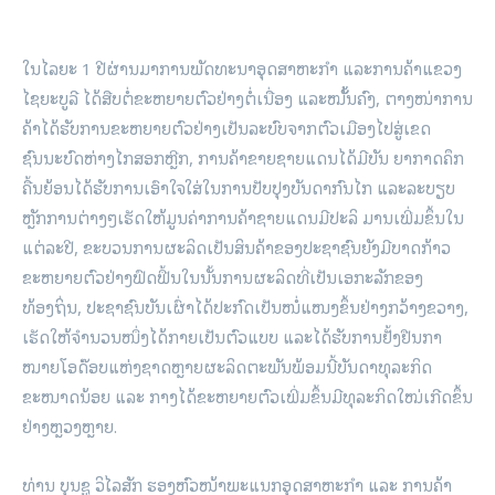
ໃນໄລຍະ 1 ປີຜ່ານມາການພັດທະນາອຸດສາຫະກຳ ແລະການຄ້າແຂວງ
ໄຊຍະບູລີ ໄດ້ສືບຕໍ່ຂະຫຍາຍຕົວຢ່າງຕໍ່ເນື່ອງ ແລະໝັ້ັ້ນຄົງ, ຕາງໜ່າການ
ຄ້າໄດ້ຮັບການຂະຫຍາຍຕົວຢ່າງເປັນລະບົບຈາກຕົວເມືອງໄປສູ່ເຂດ
ຊົນນະບົດຫ່າງໄກສອກຫຼີກ, ການຄ້າຂາຍຊາຍແດນໄດ້ມີບັນ ຍາກາດຄຶກ
ຄື້ນຍ້ອນໄດ້ຮັບການເອົາໃຈໃສ່ໃນການປັບປຸງບັນດາກົນໄກ ແລະລະບຽບ
ຫຼັກການຕ່າງໆເຮັດໃຫ້ມູນຄ່າການຄ້າຊາຍແດນມີປະລິ ມານເພີ່ມຂຶ້ນໃນ
ແຕ່ລະປີ, ຂະບວນການຜະລິດເປັນສິນຄ້າຂອງປະຊາຊົນຍັງມີບາດກ້າວ
ຂະຫຍາຍຕົວຢ່າງຟົດຟື້ນໃນນັ້ນການຜະລິດທີ່ເປັນເອກະລັກຂອງ
ທ້ອງຖິ່ນ, ປະຊາຊົນບັນເຜົ່າໄດ້ປະກົດເປັນໜໍ່ແໜງຂຶ້ນຢ່າງກວ້າງຂວາງ,
ເຮັດໃຫ້ຈຳນວນໜຶ່ງໄດ້ກາຍເປັນຕົວແບບ ແລະໄດ້ຮັບການຢັ້ງຢືນກາ
ໝາຍໂອດ໊ອບແຫ່ງຊາດຫຼາຍຜະລິດຕະພັນພ້ອມນີ້ບັນດາທຸລະກິດ
ຂະໜາດນ້ອຍ ແລະ ກາງໄດ້ຂະຫຍາຍຕົວເພີ່ມຂຶ້ນມີທຸລະກິດໃໝ່ເກີດຂຶ້ນ
ຢ່າງຫຼວງຫຼາຍ.
ທ່ານ ບຸນຊູ ວິໄລສັກ ຮອງຫົວໜ້າພະແນກອຸດສາຫະກຳ ແລະ ການຄ້າ