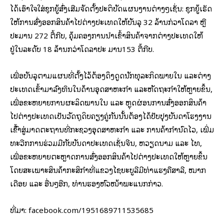
ໄດ້ເອົາໃຈໃສ່ຊຸກຍູ້ສົ່ງເສີມຈັດຕັ້ງປະຕິບັດແຜນງານຕ່າງໆເຊັ່ນ: ຊຸກຍູ້ເຮັດ
ໃຫ້ການສົ່ງອອກສິນຄ້າໄປຕ່າງປະເທດໃຫ້ບັນລຸ 32 ລ້ານກ່ວາໂດລາ ຫຼື
ປະມານ 272 ຕື້ກີບ, ຄຸ້ມຄອງການນຳເຂົ້າສິນຄ້າຈາກຕ່າງປະເທດໃຫ້
ຢູ່ໃນລະດັບ 18 ລ້ານກວ່າໂດລາປະ ມານ153 ຕື້ກີບ.
ເພື່ອບັນລຸຕາມແຜນທີ່ຕັ້ງໄວ້ຕ້ອງດຶງດູດນັກທຸລະກິດພາຍໃນ ແລະຕ່າງ
ປະເທດເຂົ້າມາລົງທຶນໃນດ້ານອຸດສາຫະກຳ ແລະຫັດຖະກຳໃຫ້ຫຼາຍຂຶ້ນ,
ເພື່ອຂະຫຍາຍການຜະລິດພານໃນ ແລະ ຫຼຸດຜ່ອນການສົ່ງອອກສິນຄ້າ
ໄປຕ່າງປະເທດເປັນວັດຖຸດິບຄຽງຄູ່ກັນນັ້ນຕ້ອງໄດ້ປັບປຸງບັນດາໂຮງງານ
ເຂົ້ົາສູ່ມາດຕະຖານທີ່ກະຊວງອຸດສາຫະກຳ ແລະ ການຄ້າກຳນົດໄວ, ເພີ່ມ
ທະວີກການຮ່ວມມືກັບບັນດາປະເທດເຊັ່ນຈີນ, ຫວຽດນາມ ແລະ ໄທ,
ເພື່ອຂະຫຍາຍຕະຫຼາດການສົ່ງອອກສິນຄ້າໄປຕ່າງປະເທດໃຫ້ຫຼາຍຂຶ້ນ
ໂດຍສະເພາະສິນຄ້າກະສິກຳທີ່ແຂວງໄຊຍະບູລີມີທ່າແຮງຄືສາລີ, ໝາກ
ເດືອຍ ແລະ ອື່ນໆອີກ, ທ່ານຮອງຫົວໜ້າພະແນກກ່າວ.
ທີ່​ມາ: facebook.com/1951689711535685