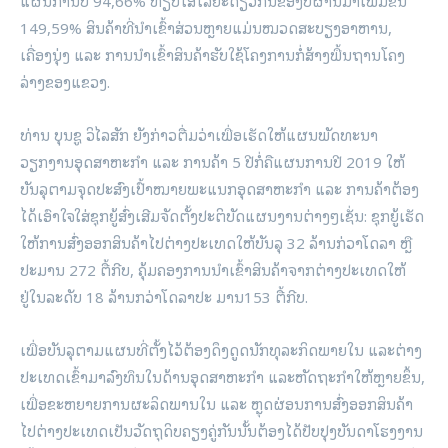
ແຜນການປີ 94,66% ທຽບໃສ່ໄລຍະດຽວກັນຂອງປີຜ່ານມາເພີ່ມຂຶ້ນ
149,59% ສິນຄ້າທີ່ນຳເຂົ້າສ່ວນຫຼາຍແມ່ນໝວດສະບຽງອາຫານ,
ເຄື່ອງນຸ່ງ ແລະ ການນຳເຂົ້າສິນຄ້າຮັບໃຊ້ໂຄງການກໍ່ສ້າງພື້ນຖານໂຄງ
ລ່າງຂອງແຂວງ.
ທ່ານ ບຸນຊູ ວິໄລສັກ ຍັງກ່າວຕື່ມວ່າເພື່ອເຮັດໃຫ້ແຜນພັດທະນາ
ວຽກງານອຸດສາຫະກຳ ແລະ ການຄ້າ 5 ປີກໍ່ຄືແຜນການປີ 2019 ໃຫ້
ບັນລຸຕາມຈຸດປະສົງເປົ້າໝາຍພະແນກອຸດສາຫະກໍາ ແລະ ການຄ້າຕ້ອງ
ໄດ້ເອົາໃຈໃສ່ຊຸກຍູ້ສົ່ງເສີມຈັດຕັ້ງປະຕິບັດແຜນງານຕ່າງໆເຊັ່ນ: ຊຸກຍູ້ເຮັດ
ໃຫ້ການສົ່ງອອກສິນຄ້າໄປຕ່າງປະເທດໃຫ້ບັນລຸ 32 ລ້ານກ່ວາໂດລາ ຫຼື
ປະມານ 272 ຕື້ກີບ, ຄຸ້ມຄອງການນຳເຂົ້າສິນຄ້າຈາກຕ່າງປະເທດໃຫ້
ຢູ່ໃນລະດັບ 18 ລ້ານກວ່າໂດລາປະ ມານ153 ຕື້ກີບ.
ເພື່ອບັນລຸຕາມແຜນທີ່ຕັ້ງໄວ້ຕ້ອງດຶງດູດນັກທຸລະກິດພາຍໃນ ແລະຕ່າງ
ປະເທດເຂົ້າມາລົງທຶນໃນດ້ານອຸດສາຫະກຳ ແລະຫັດຖະກຳໃຫ້ຫຼາຍຂຶ້ນ,
ເພື່ອຂະຫຍາຍການຜະລິດພານໃນ ແລະ ຫຼຸດຜ່ອນການສົ່ງອອກສິນຄ້າ
ໄປຕ່າງປະເທດເປັນວັດຖຸດິບຄຽງຄູ່ກັນນັ້ນຕ້ອງໄດ້ປັບປຸງບັນດາໂຮງງານ