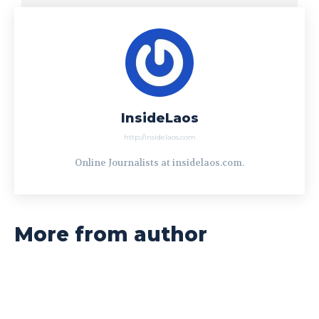
InsideLaos
http://insidelaos.com
Online Journalists at insidelaos.com.
More from author