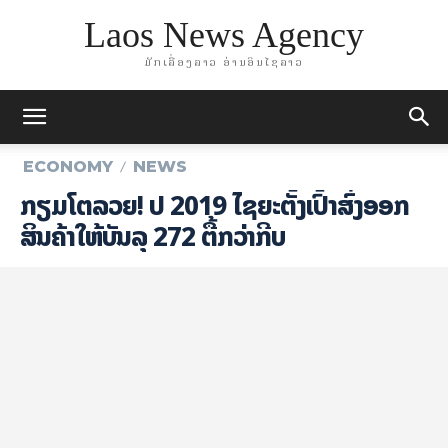
Laos News Agency
ມັກເລື່ອງລາວ ອ່ານອິນໄຊລາວ
ECONOMY
NEWS
ກຽມ​​ໂຕລວຍ! ​ປີ 2019 ໄຊຍະຕັ້ງເປົ້າສົ່ງອອກ
ສິນຄ້າໃຫ້ບັນລຸ 272 ຕື້ກວ່າກີບ