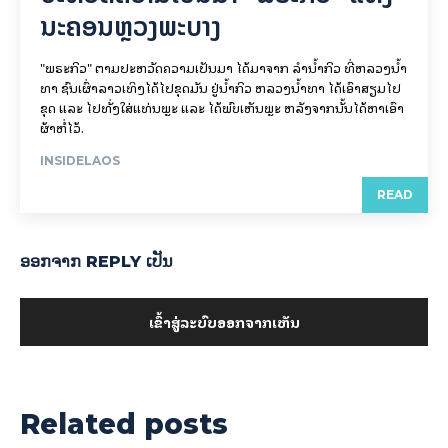
ນະຄອນຫຼວງພະບາງ
"ພຣະກິວ" ຕາມປະຫວັດຄວາມເປັນມາ ໄດ້ມາຈາກ ລຳນ້ຳກິວ ທີ່ຫລວງນ້ຳ
ທາ ຊົນເຜົ່າລາວເທິງໄດ້ໄປຂຸດມັນ ຢູ່ນ້ຳກິວ ຫລວງນ້ຳທາ ໄດ້ເອົາສຽມໄປ
ຂຸດ ແລະ ໄປທັ່ງໃສ່ແທ່ນພຼະ ແລະ ໄດ້ພົບເຫັນພຼະ ຫລັງຈາກນັ້ນໄດ້ຫາເອົາ
ຜ້າຫໍ່ໄວ້.
INSIDELAOS
READ
ອອກ​ຈາກ REPLY ເປັນ
ເຂົ້າ​ສູ່​ລະ​ບົບ​ອອກ​ຈາກ​ເຫັນ
Related posts