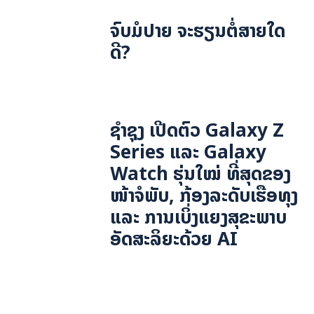
ຈົບມໍປາຍ ຈະຮຽນຕໍ່ສາຍໃດ
ດີ?
ຊຳຊຸງ ເປີດຕົວ Galaxy Z
Series ແລະ Galaxy
Watch ຮຸ່ນໃໝ່ ທີ່ສຸດຂອງ
ໜ້າຈໍພັບ, ກ້ອງລະດັບເຮືອທຸງ
ແລະ ການເບິ່ງແຍງສຸຂະພາບ
ອັດສະລິຍະດ້ວຍ AI