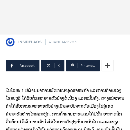
INSIDELAOS
4 JANUARY 2019
Facebook
X
Pinterest
ໃນໄລຍະ 1 ປີຜ່ານມາການພັດທະນາອຸດສາຫະກຳ ແລະການຄ້າແຂວງ
ໄຊຍະບູລີ ໄດ້ສືບຕໍ່ຂະຫຍາຍຕົວຢ່າງຕໍ່ເນື່ອງ ແລະໝັ້ັ້ນຄົງ, ຕາງໜ່າການ
ຄ້າໄດ້ຮັບການຂະຫຍາຍຕົວຢ່າງເປັນລະບົບຈາກຕົວເມືອງໄປສູ່ເຂດ
ຊົນນະບົດຫ່າງໄກສອກຫຼີກ, ການຄ້າຂາຍຊາຍແດນໄດ້ມີບັນ ຍາກາດຄຶກ
ຄື້ນຍ້ອນໄດ້ຮັບການເອົາໃຈໃສ່ໃນການປັບປຸງບັນດາກົນໄກ ແລະລະບຽບ
ຫຼັກການຕ່າງໆເຮັດໃຫ້ມູນຄ່າການຄ້າຊາຍແດນມີປະລິ ມານເພີ່ມຂຶ້ນໃນ