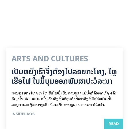
ARTS AND CULTURES
ເປັນ​ຫຍັງ​ເຮົາ​ຈຶ່ງ​ຕ້ອງ​ໄປລອຍ​ກະ​ໂທງ, ໄຫຼ​
ເຮືອ​ໄຟ ໃນ​ມື້​​ບຸນ​ອອກ​ພັນ​ສາ​ປະ​ວໍ​ລະ​ນາ
ການລອຍ​ກະ​ໂທງ ຫຼື ໄຫຼເຮືອໄຟນີ້ ເປັນການບູຊາແມ່ນໍ້າກໍຄືທາດທັງ 4 ຄື:
ດິນ, ນໍ້າ, ລົມ, ໄຟ ແມ່ນໍ້າ ເປັນສິ່ງທີ່ໃຫ້ຄຸນຄ່າຕໍ່ທຸກສິ່ງທີ່ມີຊີວິດເປັນຕົ້ນ
ມະນຸດ ແລະ ຊີວະນາໆພັນ ພ້ອມເປັນການບູຊາພະຍານາກຕື່ມອີກ.
INSIDELAOS
READ