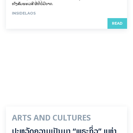
ທັງສັມພະເວສີ ຜີທີ່ບໍ່ມີຍາດ.
INSIDELAOS
READ
ARTS AND CULTURES
ປະຫວັດຄວາມເປັນມາ “ພຣະກິ່ວ” ແຫ່ງ