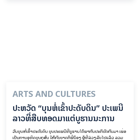
ARTS AND CULTURES
ປະຫວັດ “ບຸນຫໍ່ເຂົ້າປະດັບດິນ” ປະເພນີ
ລາວທີ່ສືບທອດມາແຕ່ບູຮານນະການ
ວັນບຸນຫໍ່ເຂົ້າປະດັບດິນ ບຸນປະເພນີທີ່ບູຮານໄດ້ພາກັນປະຕິບັດກັນມາ ເພື່ອ
ເປັນການອຸທິດບຸນກຸສົນ ໃຫ້ກັບຍາດຕິພີ່ນ້ອງ ຜູ້ທີ່ລ່ວງລັບໄປແລ້ວ ລວມ