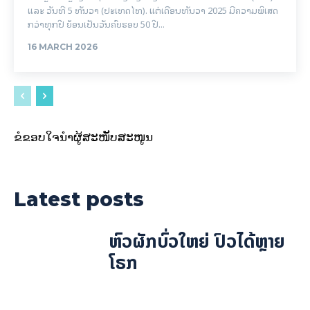
ແລະ ວັນທີ 5 ທັນວາ (ປະເທດໄທ). ແຕ່ເດືອນທັນວາ 2025 ມີຄວາມພິເສດ
ກວ່າທຸກປີ ຍ້ອນເປັນວັນຄົບຮອບ 50 ປີ...
16 MARCH 2026
ຂໍຂອບໃຈນຳຜູ້ສະໜັບສະໜູນ
Latest posts
ຫົວຜັກບົ່ວໃຫຍ່ ປົວໄດ້ຫຼາຍ
ໂຣກ