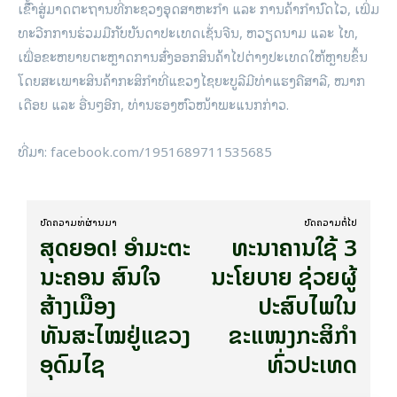
ເຂົ້ົາສູ່ມາດຕະຖານທີ່ກະຊວງອຸດສາຫະກຳ ແລະ ການຄ້າກຳນົດໄວ, ເພີ່ມ
ທະວີກການຮ່ວມມືກັບບັນດາປະເທດເຊັ່ນຈີນ, ຫວຽດນາມ ແລະ ໄທ,
ເພື່ອຂະຫຍາຍຕະຫຼາດການສົ່ງອອກສິນຄ້າໄປຕ່າງປະເທດໃຫ້ຫຼາຍຂຶ້ນ
ໂດຍສະເພາະສິນຄ້າກະສິກຳທີ່ແຂວງໄຊຍະບູລີມີທ່າແຮງຄືສາລີ, ໝາກ
ເດືອຍ ແລະ ອື່ນໆອີກ, ທ່ານຮອງຫົວໜ້າພະແນກກ່າວ.
ທີ່​ມາ: facebook.com/1951689711535685
ບົດ​ຄວາມ​ທີ່​ຜ່ານ​ມາ
ບົດ​ຄວາມ​ຕໍ່​ໄປ
ສຸດຍອດ! ອຳມະຕະ
ທະນາຄານໃຊ້ 3
ນະ​ຄອນ ສົນໃຈ
ນະໂຍບາຍ ຊ່ວຍຜູ້
ສ້າງເມືອງ
ປະສົບໄພໃນ
ທັນສະໄໝຢູ່ແຂວງ
ຂະແໜງກະສິກຳ
ອຸດົມໄຊ
ທົ່ວປະເທດ