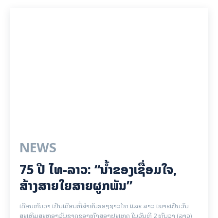
NEWS
75 ປີ ​ໄທ-ລາວ: “​ນ້ຳ​ຂອງ​ເຊື່ອມ​​ໃຈ,
ສ້າງສາຍໃຍ​ສາຍຜູກພັນ”
ເດືອນທັນວາ ເປັນເດືອນທີ່ສຳຄັນຂອງຊາວໄທ ແລະ ລາວ ເພາະເປັນວັນ
ສະເຫຼີມສະຫຼອງວັນຊາດຂອງທັງສອງປະເທດ ໃນວັນທີ 2 ທັນວາ (ລາວ)