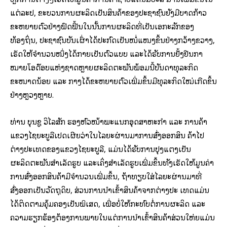
ແຕ່ລະປີ, ຂະບວນການຜະລິດເປັນສິນຄ້າຂອງປະຊາຊົນຍັງມີບາດກ້າວ
ຂະຫຍາຍຕົວຢ່າງຟົດຟື້ນໃນນັ້ນການຜະລິດທີ່ເປັນເອກະລັກຂອງ
ທ້ອງຖິ່ນ, ປະຊາຊົນບັນເຜົ່າໄດ້ປະກົດເປັນໜໍ່ແໜງຂຶ້ນຢ່າງກວ້າງຂວາງ,
ເຮັດໃຫ້ຈຳນວນໜຶ່ງໄດ້ກາຍເປັນຕົວແບບ ແລະໄດ້ຮັບການຢັ້ງຢືນກາ
ໝາຍໂອດ໊ອບແຫ່ງຊາດຫຼາຍຜະລິດຕະພັນພ້ອມນີ້ບັນດາທຸລະກິດ
ຂະໜາດນ້ອຍ ແລະ ກາງໄດ້ຂະຫຍາຍຕົວເພີ່ມຂຶ້ນມີທຸລະກິດໃໝ່ເກີດຂຶ້ນ
ຢ່າງຫຼວງຫຼາຍ.
ທ່ານ ບຸນຊູ ວິໄລສັກ ຮອງຫົວໜ້າພະແນກອຸດສາຫະກຳ ແລະ ການຄ້າ
ແຂວງໄຊຍະບູລີເປີດເຜີຍວ່າໃນໄລຍະຜ່ານມາການສົ່ງອອກສິນ ຄ້າໄປ
ຕ່າງປະເທດຂອງແຂວງໄຊຍະບູລີ, ແມ່ນໄດ້ຮັບການປຸງແຕງເປັນ
ຜະລິດຕະພັນສຳເລັດຮູບ ແລະເຄິ່ງສຳເລັດຮູບເພີ່ມຂຶ້ນທັງເຮັດໃຫ້ມູນຄ່າ
ການສົ່ງອອກສິນຄ້າມີຈຳນວນເພີ່ມຂຶ້ນ, ຖ້າທຽບໃສ່ໄລຍະຜ່ານມາທີ່
ສົ່ງອອກເປັນວັດຖຸດິບ, ສ່ວນການນຳເຂົ້າສິນຄ້າຈາກຕ່າງປະ ເທດແມ່ນ
ໄດ້ຕິດຕາມຄຸ້ມຄອງເປັນພິເສດ, ເພື່ອບໍ່ໃຫ້ກະທົບຕໍ່ການຜະລິດ ແລະ
ຄວາມຮຽກຮ້ອງຕ້ອງການພາຍໃນແຕ່ການນຳເຂົ້າສິນຄ້າສ່ວນໃຫ່ຍແມ່ນ