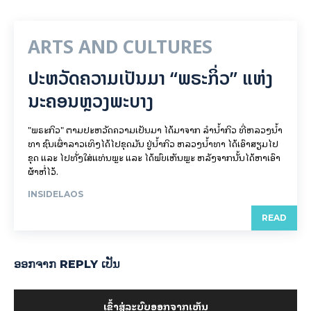
ARTS AND CULTURES
ປະຫວັດຄວາມເປັນມາ “ພຣະກິ່ວ” ແຫ່ງ
ນະຄອນຫຼວງພະບາງ
"ພຣະກິວ" ຕາມປະຫວັດຄວາມເປັນມາ ໄດ້ມາຈາກ ລຳນ້ຳກິວ ທີ່ຫລວງນ້ຳ
ທາ ຊົນເຜົ່າລາວເທິງໄດ້ໄປຂຸດມັນ ຢູ່ນ້ຳກິວ ຫລວງນ້ຳທາ ໄດ້ເອົາສຽມໄປ
ຂຸດ ແລະ ໄປທັ່ງໃສ່ແທ່ນພຼະ ແລະ ໄດ້ພົບເຫັນພຼະ ຫລັງຈາກນັ້ນໄດ້ຫາເອົາ
ຜ້າຫໍ່ໄວ້.
INSIDELAOS
READ
ອອກ​ຈາກ REPLY ເປັນ
ເຂົ້າ​ສູ່​ລະ​ບົບ​ອອກ​ຈາກ​ເຫັນ