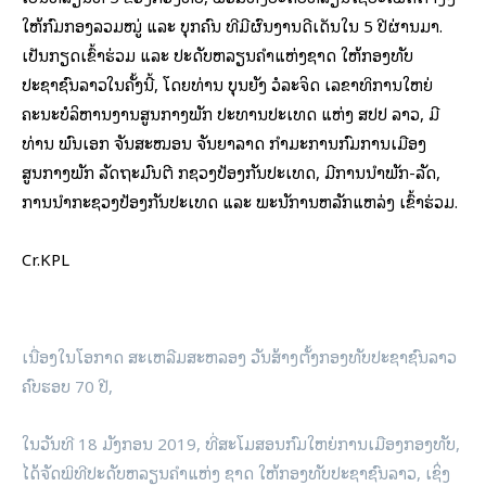
ໃຫ້ກົມກອງລວມໝູ່ ແລະ ບຸກຄົນ ທີ່ມີຜົນງານດີເດັ່ນໃນ 5 ປີຜ່ານມາ.
ເປັນກຽດເຂົ້າຮ່ວມ ແລະ ປະດັບຫລຽນຄຳແຫ່ງຊາດ ໃຫ້ກອງທັບ
ປະຊາຊົນລາວໃນຄັ້ງນີ້, ໂດຍທ່ານ ບຸນຍັງ ວໍລະຈິດ ເລຂາທິການໃຫຍ່
ຄະນະບໍລິຫານງານສູນກາງພັກ ປະທານປະເທດ ແຫ່ງ ສປປ ລາວ, ມີ
ທ່ານ ພົນເອກ ຈັນສະໝອນ ຈັນຍາລາດ ກຳມະການກົມການເມືອງ
ສູນກາງພັກ ລັດຖະມົນຕີ ກຊວງປ້ອງກັນປະເທດ, ມີການນຳພັກ-ລັດ,
ການນຳກະຊວງປ້ອງກັນປະເທດ ແລະ ພະນັການຫລັກແຫລ່ງ ເຂົ້າຮ່ວມ.
Cr.KPL
ເນື່ອງໃນໂອກາດ ສະເຫລີມສະຫລອງ ວັນສ້າງຕັ້ງກອງທັບປະຊາຊົນລາວ
ຄົບຮອບ 70 ປີ,
ໃນວັນທີ 18 ມັງກອນ 2019, ທີ່ສະໂມສອນກົມໃຫຍ່ການເມືອງກອງທັບ,
ໄດ້ຈັດພິທີປະດັບຫລຽນຄຳແຫ່ງ ຊາດ ໃຫ້ກອງທັບປະຊາຊົນລາວ, ເຊິ່ງ