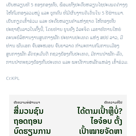
ເປັນຫລຽນທີ 5 ຂອງກອງທັບ, ພ້ອມທັງປະດັບຫລຽນໄຊປະເພດຕ່າງໆ
ໃຫ້ກົມກອງລວມໝູ່ ແລະ ບຸກຄົນ ທີ່ມີຜົນງານດີເດັ່ນໃນ 5 ປີຜ່ານມາ.
ເປັນກຽດເຂົ້າຮ່ວມ ແລະ ປະດັບຫລຽນຄຳແຫ່ງຊາດ ໃຫ້ກອງທັບ
ປະຊາຊົນລາວໃນຄັ້ງນີ້, ໂດຍທ່ານ ບຸນຍັງ ວໍລະຈິດ ເລຂາທິການໃຫຍ່
ຄະນະບໍລິຫານງານສູນກາງພັກ ປະທານປະເທດ ແຫ່ງ ສປປ ລາວ, ມີ
ທ່ານ ພົນເອກ ຈັນສະໝອນ ຈັນຍາລາດ ກຳມະການກົມການເມືອງ
ສູນກາງພັກ ລັດຖະມົນຕີ ກຊວງປ້ອງກັນປະເທດ, ມີການນຳພັກ-ລັດ,
ການນຳກະຊວງປ້ອງກັນປະເທດ ແລະ ພະນັການຫລັກແຫລ່ງ ເຂົ້າຮ່ວມ.
Cr.KPL
ບົດ​ຄວາມ​ທີ່​ຜ່ານ​ມາ
ບົດ​ຄວາມ​ຕໍ່​ໄປ
ສື່ມວນຊົນ
ໄດ້​ຕາມ​ເປົ້າ​ຫຼືບໍ່?
ຖອດຖອນ
ໄອຈ໋ອບ ຕັ້ງ
ບົດຮຽນການ
ເປົ້າໝາຍຈັດຫາ