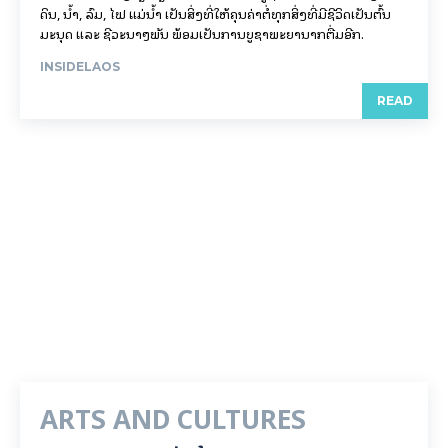
ດິນ, ນໍ້າ, ລົມ, ໄຟ ແມ່ນໍ້າ ເປັນສິ່ງທີ່ໃຫ້ຄຸນຄ່າຕໍ່ທຸກສິ່ງທີ່ມີຊີວິດເປັນຕົ້ນ
ມະນຸດ ແລະ ຊີວະນາໆພັນ ພ້ອມເປັນການບູຊາພະຍານາກຕື່ມອີກ.
INSIDELAOS
READ
ARTS AND CULTURES