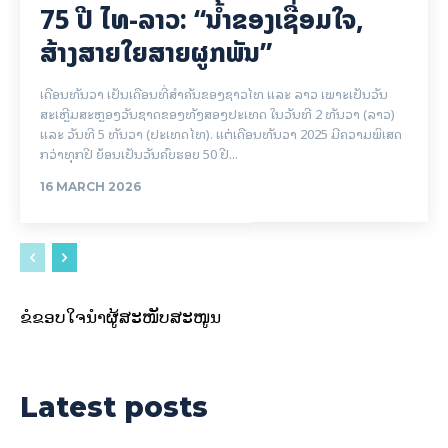
75 ປີ ​ໄທ-ລາວ: “​ນ້ຳ​ຂອງ​ເຊື່ອມ​​ໃຈ,
ສ້າງສາຍໃຍ​ສາຍຜູກພັນ”
ເດືອນທັນວາ ເປັນເດືອນທີ່ສຳຄັນຂອງຊາວໄທ ແລະ ລາວ ເພາະເປັນວັນ
ສະເຫຼີມສະຫຼອງວັນຊາດຂອງທັງສອງປະເທດ ໃນວັນທີ 2 ທັນວາ (ລາວ)
ແລະ ວັນທີ 5 ທັນວາ (ປະເທດໄທ). ແຕ່ເດືອນທັນວາ 2025 ມີຄວາມພິເສດ
ກວ່າທຸກປີ ຍ້ອນເປັນວັນຄົບຮອບ 50 ປີ...
16 MARCH 2026
ຂໍຂອບໃຈນຳຜູ້ສະໜັບສະໜູນ
Latest posts