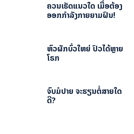
ຄວນເຮັດແນວໃດ ເມື່ອຕ້ອງ
ອອກກຳລັງກາຍຍາມຝົນ!
ຫົວຜັກບົ່ວໃຫຍ່ ປົວໄດ້ຫຼາຍ
ໂຣກ
ຈົບມໍປາຍ ຈະຮຽນຕໍ່ສາຍໃດ
ດີ?