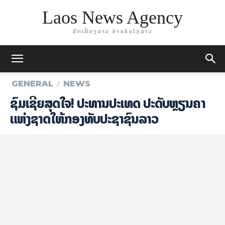
Laos News Agency
ມັກເລື່ອງລາວ ອ່ານອິນໄຊລາວ
GENERAL
NEWS
ຊົມ​ເຊີຍ​ສຸດ​ໃຈ! ປະທານປະເທດ ປະດັບຫຼຽນຄຳ
ແຫ່ງຊາດໃຫ້ກອງທັບປະຊາຊົນລາວ