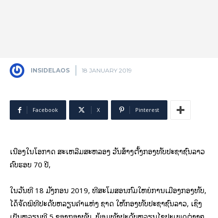
INSIDELAOS
18 JANUARY 2019
Facebook
X
Pinterest
ເນື່ອງໃນໂອກາດ ສະເຫລີມສະຫລອງ ວັນສ້າງຕັ້ງກອງທັບປະຊາຊົນລາວ
ຄົບຮອບ 70 ປີ,
ໃນວັນທີ 18 ມັງກອນ 2019, ທີ່ສະໂມສອນກົມໃຫຍ່ການເມືອງກອງທັບ,
ໄດ້ຈັດພິທີປະດັບຫລຽນຄຳແຫ່ງ ຊາດ ໃຫ້ກອງທັບປະຊາຊົນລາວ, ເຊິ່ງ
ເປັນຫລຽນທີ 5 ຂອງກອງທັບ, ພ້ອມທັງປະດັບຫລຽນໄຊປະເພດຕ່າງໆ