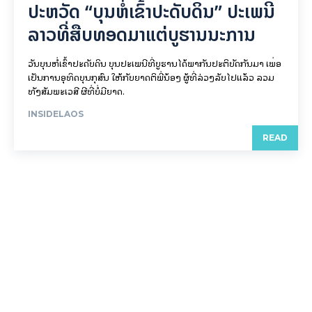
ປະຫວັດ “ບຸນຫໍ່ເຂົ້າປະດັບດິນ” ປະເພນີ
ລາວທີ່ສືບທອດມາແຕ່ບູຮານນະການ
ວັນບຸນຫໍ່ເຂົ້າປະດັບດິນ ບຸນປະເພນີທີ່ບູຮານໄດ້ພາກັນປະຕິບັດກັນມາ ເພື່ອ
ເປັນການອຸທິດບຸນກຸສົນ ໃຫ້ກັບຍາດຕິພີ່ນ້ອງ ຜູ້ທີ່ລ່ວງລັບໄປແລ້ວ ລວມ
ທັງສັມພະເວສີ ຜີທີ່ບໍ່ມີຍາດ.
INSIDELAOS
READ