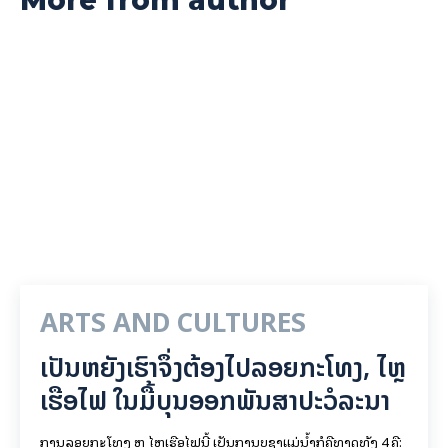
More from author
ARTS AND CULTURES
ເປັນ​ຫຍັງ​ເຮົາ​ຈຶ່ງ​ຕ້ອງ​ໄປລອຍ​ກະ​ໂທງ, ໄຫຼ​
ເຮືອ​ໄຟ ໃນ​ມື້​​ບຸນ​ອອກ​ພັນ​ສາ​ປະ​ວໍ​ລະ​ນາ
ການລອຍ​ກະ​ໂທງ ຫຼື ໄຫຼເຮືອໄຟນີ້ ເປັນການບູຊາແມ່ນໍ້າກໍຄືທາດທັງ 4 ຄື: