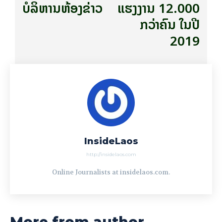
ບໍລິຫານຫ້ອງຂ່າວ
ແຮງງານ 12.000
ກວ່າຄົນ ໃນປີ
2019
InsideLaos
http://insidelaos.com
Online Journalists at insidelaos.com.