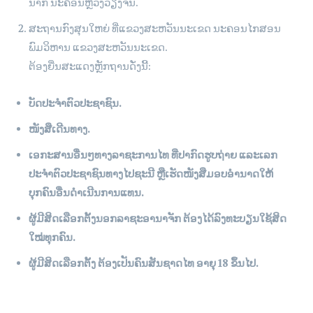
ນາກ ນະຄອນຫຼວງວຽງຈັນ.
ສະຖານກົງສຸນໃຫຍ່ ທີ່ແຂວງສະຫວັນນະເຂດ ນະຄອນໄກສອນ
ພົມວິຫານ ແຂວງສະຫວັນນະເຂດ.
ຕ້ອງຍື່ນສະແດງຫຼັກຖານດັ່ງນີ້:
ບັດປະຈຳຕົວປະຊາຊົນ.
ໜັງສືເດີນທາງ.
ເອກະສານອື່ນໆທາງລາຊະການໄທ ທີ່ປາກົດຮູບຖ່າຍ ແລະເລກ
ປະຈຳຕົວປະຊາຊົນທາງໄປຊະນີ ຫຼືເຮັດໜັງສືມອບອຳນາດໃຫ້
ບຸກຄົນອື່ນດຳເນີນການແທນ.
ຜູ້ມີສິດເລືອກຕັ້ງນອກລາຊະອານາຈັກ ຕ້ອງໄດ້ລົງທະບຽນໃຊ້ສິດ
ໃໝ່ທຸກຄົນ.
ຜູ້ມີສິດເລືອກຕັ້ງ ຕ້ອງເປັນຄົນສັນຊາດໄທ ອາຍຸ 18 ຂຶ້ນໄປ.