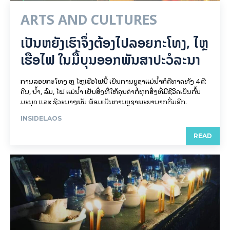
ARTS AND CULTURES
ເປັນ​ຫຍັງ​ເຮົາ​ຈຶ່ງ​ຕ້ອງ​ໄປລອຍ​ກະ​ໂທງ, ໄຫຼ​
ເຮືອ​ໄຟ ໃນ​ມື້​​ບຸນ​ອອກ​ພັນ​ສາ​ປະ​ວໍ​ລະ​ນາ
ການລອຍ​ກະ​ໂທງ ຫຼື ໄຫຼເຮືອໄຟນີ້ ເປັນການບູຊາແມ່ນໍ້າກໍຄືທາດທັງ 4 ຄື:
ດິນ, ນໍ້າ, ລົມ, ໄຟ ແມ່ນໍ້າ ເປັນສິ່ງທີ່ໃຫ້ຄຸນຄ່າຕໍ່ທຸກສິ່ງທີ່ມີຊີວິດເປັນຕົ້ນ
ມະນຸດ ແລະ ຊີວະນາໆພັນ ພ້ອມເປັນການບູຊາພະຍານາກຕື່ມອີກ.
INSIDELAOS
READ