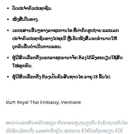
ບັດປະຈຳຕົວປະຊາຊົນ.
ໜັງສືເດີນທາງ.
ເອກະສານອື່ນໆທາງລາຊະການໄທ ທີ່ປາກົດຮູບຖ່າຍ ແລະເລກ
ປະຈຳຕົວປະຊາຊົນທາງໄປຊະນີ ຫຼືເຮັດໜັງສືມອບອຳນາດໃຫ້
ບຸກຄົນອື່ນດຳເນີນການແທນ.
ຜູ້ມີສິດເລືອກຕັ້ງນອກລາຊະອານາຈັກ ຕ້ອງໄດ້ລົງທະບຽນໃຊ້ສິດ
ໃໝ່ທຸກຄົນ.
ຜູ້ມີສິດເລືອກຕັ້ງ ຕ້ອງເປັນຄົນສັນຊາດໄທ ອາຍຸ 18 ຂຶ້ນໄປ.
ທີ່​ມາ​: Royal Thai Embassy, Vientiane
ສະ​ຖານ​ເອກ​ອັກ​ຄະ​ລັດ​ຖະ​ທູດ ທີ່​ນະ​ຄອນ​ຫຼວງວຽງ​ຈັນ ຂໍ​ເຊີນ​ຊວນ​ຄົນ​ໄທ
ທີ່​ມີ​ສິດ​ເລືອກ​ຕັ້ງ ແລະ​ພຳ​ນັກ​ຢູ່​ໃນ ສ​ປ​ປ​ລາວ ຂໍ​ໃຫ້​ໄປ​ລົງ​ທະ​ບຽນ​ ຂໍ​ໃຊ້​