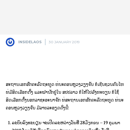
INSIDELAOS
30 JANUARY 2019
Facebook
X
Pinterest
ສະ​ຖານ​ເອກ​ອັກ​ຄະ​ລັດ​ຖະ​ທູດ ທີ່​ນະ​ຄອນ​ຫຼວງວຽງ​ຈັນ ຂໍ​ເຊີນ​ຊວນ​ຄົນ​ໄທ
ທີ່​ມີ​ສິດ​ເລືອກ​ຕັ້ງ ແລະ​ພຳ​ນັກ​ຢູ່​ໃນ ສ​ປ​ປ​ລາວ ຂໍ​ໃຫ້​ໄປ​ລົງ​ທະ​ບຽນ​ ຂໍ​ໃຊ້​
ສິດ​ເລືອກ​ຕັ້ງ​ນອກ​ລາ​ຊະ​ອະ​ນາ​ຈັກ ​ທີ່ສະ​ຖານ​ເອກ​ອັກ​ຄະ​ລັດ​ຖະ​ທູດ ທີ່​ນະ​
ຄອນ​ຫຼວງວຽງ​ຈັນ ມີ​ລາຍ​ລະ​ອຽດ​ດັ່ງ​ນີ້:
ລະ​ບົບ​ລົງ​ທະ​ບຽນ ຈະ​ເປີດ​ລະ​ຫວ່າງວັນ​ທີ່ 28ມັງ​ກອນ – 19 ກຸມ​ພາ