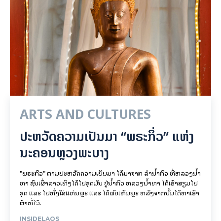
ARTS AND CULTURES
ປະຫວັດຄວາມເປັນມາ “ພຣະກິ່ວ” ແຫ່ງ
ນະຄອນຫຼວງພະບາງ
"ພຣະກິວ" ຕາມປະຫວັດຄວາມເປັນມາ ໄດ້ມາຈາກ ລຳນ້ຳກິວ ທີ່ຫລວງນ້ຳ
ທາ ຊົນເຜົ່າລາວເທິງໄດ້ໄປຂຸດມັນ ຢູ່ນ້ຳກິວ ຫລວງນ້ຳທາ ໄດ້ເອົາສຽມໄປ
ຂຸດ ແລະ ໄປທັ່ງໃສ່ແທ່ນພຼະ ແລະ ໄດ້ພົບເຫັນພຼະ ຫລັງຈາກນັ້ນໄດ້ຫາເອົາ
ຜ້າຫໍ່ໄວ້.
INSIDELAOS