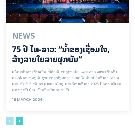
NEWS
75 ປີ ​ໄທ-ລາວ: “​ນ້ຳ​ຂອງ​ເຊື່ອມ​​ໃຈ,
ສ້າງສາຍໃຍ​ສາຍຜູກພັນ”
ເດືອນທັນວາ ເປັນເດືອນທີ່ສຳຄັນຂອງຊາວໄທ ແລະ ລາວ ເພາະເປັນວັນ
ສະເຫຼີມສະຫຼອງວັນຊາດຂອງທັງສອງປະເທດ ໃນວັນທີ 2 ທັນວາ (ລາວ)
ແລະ ວັນທີ 5 ທັນວາ (ປະເທດໄທ). ແຕ່ເດືອນທັນວາ 2025 ມີຄວາມພິເສດ
ກວ່າທຸກປີ ຍ້ອນເປັນວັນຄົບຮອບ 50 ປີ...
16 MARCH 2026