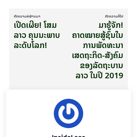
ບົດ​ຄວາມ​ທີ່​ຜ່ານ​ມາ
ບົດ​ຄວາມ​ຕໍ່​ໄປ
ເປີດ​ເຜີ​ຍ! ໂສມ​
​ມາ​ຮູ້ຈັກ!​
ລາວ ຄຸນນະພາບ
ຄາດໝາຍສູ້ຊົນໃນ
ລະດັບໂລກ!
ການພັດທະນາ
ເສດຖະກິດ-ສັງຄົມ
​ຂອງລັດຖະບານ
ລາວ ​ໃນປີ 2019