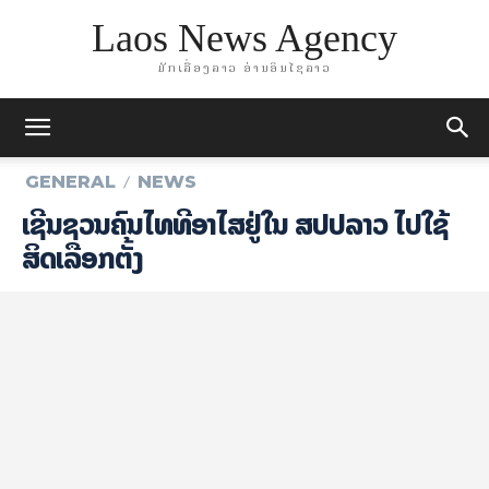
Laos News Agency
ມັກເລື່ອງລາວ ອ່ານອິນໄຊລາວ
GENERAL
NEWS
ເຊີນຊວນຄົນໄທທີ່ອາ​ໄສຢູ່ໃນ ສປປລາວ ໄປໃຊ້
ສິດເລືອກຕັ້ງ