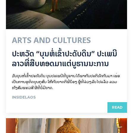
ARTS AND CULTURES
ປະຫວັດ “ບຸນຫໍ່ເຂົ້າປະດັບດິນ” ປະເພນີ
ລາວທີ່ສືບທອດມາແຕ່ບູຮານນະການ
ວັນບຸນຫໍ່ເຂົ້າປະດັບດິນ ບຸນປະເພນີທີ່ບູຮານໄດ້ພາກັນປະຕິບັດກັນມາ ເພື່ອ
ເປັນການອຸທິດບຸນກຸສົນ ໃຫ້ກັບຍາດຕິພີ່ນ້ອງ ຜູ້ທີ່ລ່ວງລັບໄປແລ້ວ ລວມ
ທັງສັມພະເວສີ ຜີທີ່ບໍ່ມີຍາດ.
INSIDELAOS
READ