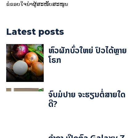
ຂໍຂອບໃຈນຳຜູ້ສະໜັບສະໜູນ
Latest posts
ຫົວຜັກບົ່ວໃຫຍ່ ປົວໄດ້ຫຼາຍ
ໂຣກ
ຈົບມໍປາຍ ຈະຮຽນຕໍ່ສາຍໃດ
ດີ?