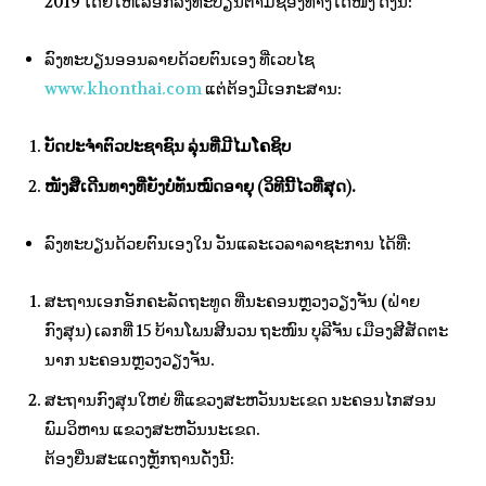
2019 ໂດຍ​ໃຫ້​ເລືອກ​ລົງ​ທະ​ບຽນ​ຕາມ​ຊ່ອງ​ທາງ​ໃດ​ໜຶ່ງ ດັ່ງ​ນີ້:
ລົງ​ທະ​ບຽນ​ອອນ​ລາຍດ້ວຍ​ຕົນ​ເອງ ທີ່​ເວ​ບ​ໄຊ
www.khonthai.com
ແຕ່ຕ້ອງມີເອກະສານ:
ບັດປະຈຳຕົວປະຊາຊົນ ລຸ່ນທີ່ມີໄມໂຄຊິບ
ໜັງສືເດີນທາງທີ່ຍັງບໍ່ທັນໝົດອາຍຸ (ວິທີນີ້ໄວທີ່ສຸດ).
ລົງທະບຽນດ້ວຍຕົນເອງໃນ ວັນແລະເວລາລາຊະການ ໄດ້ທີ່:
ສະຖານເອກອັກຄະລັດຖະທູດ ທີ່ນະຄອນຫຼວງວຽງຈັນ (ຝ່າຍ
ກົງສຸນ) ເລກທີ່ 15 ບ້ານໂພນສີນວນ ຖະໜົນ ບຸລີຈັນ ເມືອງສີສັດຕະ
ນາກ ນະຄອນຫຼວງວຽງຈັນ.
ສະຖານກົງສຸນໃຫຍ່ ທີ່ແຂວງສະຫວັນນະເຂດ ນະຄອນໄກສອນ
ພົມວິຫານ ແຂວງສະຫວັນນະເຂດ.
ຕ້ອງຍື່ນສະແດງຫຼັກຖານດັ່ງນີ້: