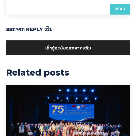
READ
ອອກ​ຈາກ REPLY ເປັນ
ເຂົ້າ​ສູ່​ລະ​ບົບ​ອອກ​ຈາກ​ເຫັນ
Related posts