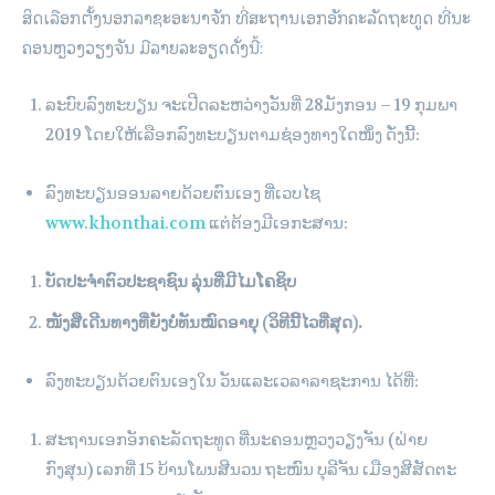
ສິດ​ເລືອກ​ຕັ້ງ​ນອກ​ລາ​ຊະ​ອະ​ນາ​ຈັກ ​ທີ່ສະ​ຖານ​ເອກ​ອັກ​ຄະ​ລັດ​ຖະ​ທູດ ທີ່​ນະ​
ຄອນ​ຫຼວງວຽງ​ຈັນ ມີ​ລາຍ​ລະ​ອຽດ​ດັ່ງ​ນີ້:
ລະ​ບົບ​ລົງ​ທະ​ບຽນ ຈະ​ເປີດ​ລະ​ຫວ່າງວັນ​ທີ່ 28ມັງ​ກອນ – 19 ກຸມ​ພາ
2019 ໂດຍ​ໃຫ້​ເລືອກ​ລົງ​ທະ​ບຽນ​ຕາມ​ຊ່ອງ​ທາງ​ໃດ​ໜຶ່ງ ດັ່ງ​ນີ້:
ລົງ​ທະ​ບຽນ​ອອນ​ລາຍດ້ວຍ​ຕົນ​ເອງ ທີ່​ເວ​ບ​ໄຊ
www.khonthai.com
ແຕ່ຕ້ອງມີເອກະສານ:
ບັດປະຈຳຕົວປະຊາຊົນ ລຸ່ນທີ່ມີໄມໂຄຊິບ
ໜັງສືເດີນທາງທີ່ຍັງບໍ່ທັນໝົດອາຍຸ (ວິທີນີ້ໄວທີ່ສຸດ).
ລົງທະບຽນດ້ວຍຕົນເອງໃນ ວັນແລະເວລາລາຊະການ ໄດ້ທີ່:
ສະຖານເອກອັກຄະລັດຖະທູດ ທີ່ນະຄອນຫຼວງວຽງຈັນ (ຝ່າຍ
ກົງສຸນ) ເລກທີ່ 15 ບ້ານໂພນສີນວນ ຖະໜົນ ບຸລີຈັນ ເມືອງສີສັດຕະ