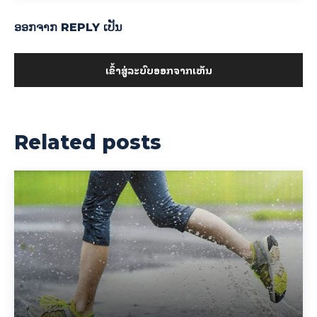
ອອກ​ຈາກ REPLY ເປັນ
ເຂົ້າ​ສູ່​ລະ​ບົບ​ອອກ​ຈາກ​ເຫັນ
Related posts