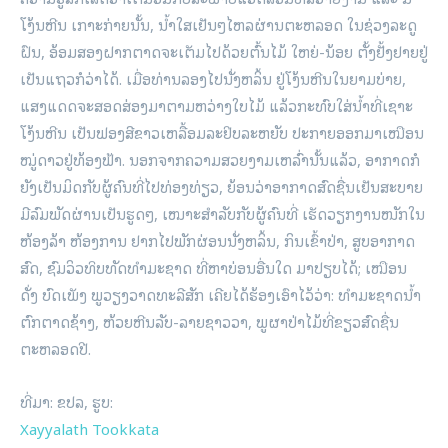
ໂງ້ນຫີນ ເກາະກ່າຍນັ້ນ, ນ້ຳໃສເຢັນໆໄຫລຜ່ານຕະຫລອດ ໃນຊ່ວງລະດູ
ຝົນ, ອ້ອມສອງຝາກຕາດຈະເຕັມໄປດ້ວຍຕົ້ນໄມ້ ໃຫຍ່-ນ້ອຍ ຕັ້ງຢັ້ງຢາຍຢູ່
ເປັນແຖວກໍວ່າໄດ້. ເມື່ອທ່ານລອງໄປນັ່ງຫລິ້ນ ຢູ່ໂງ້ນຫີນໃນຍາມບ່າຍ,
ແສງແດດຈະສອດສ່ອງມາຕາມຫວ່າງໃບໄມ້​ ແລ້ວກະທົບໃສ່ນ້ຳທີ່ເຊາະ
ໂງ້ນຫີນ ເປັນຟອງສີຂາວເຫລື້ອມລະຢິບລະຫຍັບ ປະກາຍອອກມາເໝືອນ
ໝູ່ດາວຢູ່ທ້ອງຟ້າ. ນອກຈາກຄວາມສວຍງາມ​ເຫລົ່າ​ນັ້ນແລ້ວ, ອາກາດກໍ
ຍັງເປັນມິດກັບຜູ້ຄົນທີ່ໄປທ່ອງທ່ຽວ, ຍ້ອນວ່າອາກາດສົດຊື່ນເຢັນສະບາຍ
ມີລົມພັດຜ່ານເປັນຮູດໆ, ເໝາະສຳລັບກັບຜູ້ຄົນທີ່ ເຮັດວຽກງານໜັກໃນ
ຫ້ອງລ້າ ຫ້ອງການ ຢາກໄປພັກຜ່ອນນັ່ງຫລິ້ນ, ກິນເຂົ້າປ່າ, ສູບອາກາດ
ສົດ, ຊົມວິວທິບທັດທຳມະຊາດ ທີ່ຫາບ່ອນອື່ນໃດ ມາປຽບໄດ້; ເໝືອນ
ດັ່ງ ບົດເພັງ ພູວຽງວາດທະລີສັກ ເຄີຍໄດ້ຮ້ອງເອົາໄວ້ວ່າ: ທຳມະຊາດນ້ຳ
ຕົກຕາດຊ້າງ, ຫ້ວຍຫີນລັບ-ລາຍຊາວວາ, ພູຜາປ່າໄມ້ທີ່ຂຽວສົດຊື່ນ
ຕະຫລອດປີ.
ທີ່​ມາ: ຂ​ປ​ລ, ຮູບ:
Xayyalath Tookkata