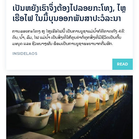
ເປັນ​ຫຍັງ​ເຮົາ​ຈຶ່ງ​ຕ້ອງ​ໄປລອຍ​ກະ​ໂທງ, ໄຫຼ​
ເຮືອ​ໄຟ ໃນ​ມື້​​ບຸນ​ອອກ​ພັນ​ສາ​ປະ​ວໍ​ລະ​ນາ
ການລອຍ​ກະ​ໂທງ ຫຼື ໄຫຼເຮືອໄຟນີ້ ເປັນການບູຊາແມ່ນໍ້າກໍຄືທາດທັງ 4 ຄື:
ດິນ, ນໍ້າ, ລົມ, ໄຟ ແມ່ນໍ້າ ເປັນສິ່ງທີ່ໃຫ້ຄຸນຄ່າຕໍ່ທຸກສິ່ງທີ່ມີຊີວິດເປັນຕົ້ນ
ມະນຸດ ແລະ ຊີວະນາໆພັນ ພ້ອມເປັນການບູຊາພະຍານາກຕື່ມອີກ.
INSIDELAOS
READ