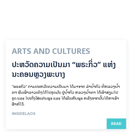
ARTS AND CULTURES
ປະຫວັດຄວາມເປັນມາ “ພຣະກິ່ວ” ແຫ່ງ
ນະຄອນຫຼວງພະບາງ
"ພຣະກິວ" ຕາມປະຫວັດຄວາມເປັນມາ ໄດ້ມາຈາກ ລຳນ້ຳກິວ ທີ່ຫລວງນ້ຳ
ທາ ຊົນເຜົ່າລາວເທິງໄດ້ໄປຂຸດມັນ ຢູ່ນ້ຳກິວ ຫລວງນ້ຳທາ ໄດ້ເອົາສຽມໄປ
ຂຸດ ແລະ ໄປທັ່ງໃສ່ແທ່ນພຼະ ແລະ ໄດ້ພົບເຫັນພຼະ ຫລັງຈາກນັ້ນໄດ້ຫາເອົາ
ຜ້າຫໍ່ໄວ້.
INSIDELAOS
READ