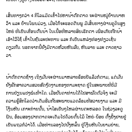
ເສັ້ນທາງກວ່າ 4 ກິໂລແມັດເຂົ້າໄປຫານ້ຳຕົກຕາດ ຈະຜ່ານໝູ່ບ້ານນາຫ
ວ້າ ແລະ ບ້ານໂພນມ່ວງ, ເມື່ອໃກ້ຈະຮອດຕີນພູ ມີເສັ້ນທາງຜ່ານຄູດິນສູງ
ໃຫຍ່ ທີ່ເປັນເຂື່ອນຕັນນ້ຳ ໃນເນື້ອທີ່ຫລາຍສິບເຮັກຕາ ເພື່ອເກັບກັກນ້ຳ
ເອົາໄວ້ໃຊ້ ເຂົ້າໃນຊົນລະປະທານ ແລະ ກໍເປັນແຫລ່ງທ່ອງທ່ຽວເຊັ່ນ
ດຽວກັນ. ນອກຈາກ​ນີ້ຍັງ​ມີຕາດຫ້ວຍຫີນລັບ, ຫີນລາຍ ແລະ ຕາດຊາວ
ວາ.
ນ້ຳຕົກຕາດຊ້າງ ເຖິງມັນຈະຜ່ານມາຫລາຍຮ້ອຍປີແລ້ວກໍຕາມ, ແຕ່ມັນ
ຍັງຮັກສາຄວາມສວຍສົດງົດງາມຂອງທຳມະຊາດ ຢູ່ໃນສະພາບທີ່ບໍ່ມີ
ການປ່ຽນແປງພໍເທົ່າໃດ. ເມື່ອບັນດາທ່ານໄດ້ໄປສຳພັດຕົວຈິງ ຈະມີ
ຄວາມຮູ້ສຶກໂລດວ່າເຕັມອີ່ມກັບສະພາບແວດລ້ອມທີ່​ສວາຍ​ງາມ ​ແລະ ມີ
ໂງ້ນຫີນ ເກາະກ່າຍນັ້ນ, ນ້ຳໃສເຢັນໆໄຫລຜ່ານຕະຫລອດ ໃນຊ່ວງລະດູ
ຝົນ, ອ້ອມສອງຝາກຕາດຈະເຕັມໄປດ້ວຍຕົ້ນໄມ້ ໃຫຍ່-ນ້ອຍ ຕັ້ງຢັ້ງຢາຍຢູ່
ເປັນແຖວກໍວ່າໄດ້. ເມື່ອທ່ານລອງໄປນັ່ງຫລິ້ນ ຢູ່ໂງ້ນຫີນໃນຍາມບ່າຍ,