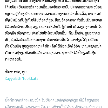
ແສງແດດຈະສອດສ່ອງມາຕາມຫວ່າງໃບໄມ້​ ແລ້ວກະທົບໃສ່ນ້ຳທີ່ເຊາະ
ໂງ້ນຫີນ ເປັນຟອງສີຂາວເຫລື້ອມລະຢິບລະຫຍັບ ປະກາຍອອກມາເໝືອນ
ໝູ່ດາວຢູ່ທ້ອງຟ້າ. ນອກຈາກຄວາມສວຍງາມ​ເຫລົ່າ​ນັ້ນແລ້ວ, ອາກາດກໍ
ຍັງເປັນມິດກັບຜູ້ຄົນທີ່ໄປທ່ອງທ່ຽວ, ຍ້ອນວ່າອາກາດສົດຊື່ນເຢັນສະບາຍ
ມີລົມພັດຜ່ານເປັນຮູດໆ, ເໝາະສຳລັບກັບຜູ້ຄົນທີ່ ເຮັດວຽກງານໜັກໃນ
ຫ້ອງລ້າ ຫ້ອງການ ຢາກໄປພັກຜ່ອນນັ່ງຫລິ້ນ, ກິນເຂົ້າປ່າ, ສູບອາກາດ
ສົດ, ຊົມວິວທິບທັດທຳມະຊາດ ທີ່ຫາບ່ອນອື່ນໃດ ມາປຽບໄດ້; ເໝືອນ
ດັ່ງ ບົດເພັງ ພູວຽງວາດທະລີສັກ ເຄີຍໄດ້ຮ້ອງເອົາໄວ້ວ່າ: ທຳມະຊາດນ້ຳ
ຕົກຕາດຊ້າງ, ຫ້ວຍຫີນລັບ-ລາຍຊາວວາ, ພູຜາປ່າໄມ້ທີ່ຂຽວສົດຊື່ນ
ຕະຫລອດປີ.
ທີ່​ມາ: ຂ​ປ​ລ, ຮູບ:
Xayyalath Tookkata
ນ້ຳຕົກຕາດຊ້າງແມ່ນໜຶ່ງ ໃນບັນດາແຫລ່ງທ່ອງທ່ຽວ ທີ່ມີຊື່ສຽງຂອງ
ເມືອງທຸລະຄົມ ແຂວງວຽງຈັນ, ຕາດຊ້າງຕັ້ງຢູ່ຕີນພູເຂົາຄວາຍຫ່າງຈາກ