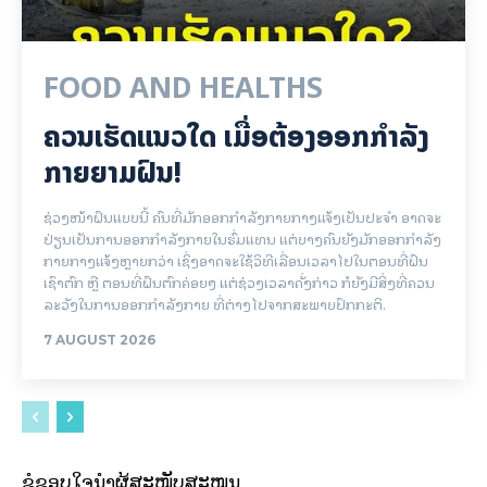
FOOD AND HEALTHS
ຄວນເຮັດແນວໃດ ເມື່ອຕ້ອງອອກກຳລັງ
ກາຍຍາມຝົນ!
ຊ່ວງໜ້າຝົນແບບນີ້ ຄົນທີ່ມັກອອກກຳລັງກາຍກາງແຈ້ງເປັນປະຈຳ ອາດຈະ
ປ່ຽນເປັນການອອກກຳລັງກາຍໃນຮົ່ມແທນ ແຕ່ບາງຄົນຍັງມັກອອກກຳລັງ
ກາຍກາງແຈ້ງຫຼາຍກວ່າ ເຊິ່ງອາດຈະໃຊ້ວິທີເລື່ອນເວລາໄປໃນຕອນທີ່ຝົນ
ເຊົາຕົກ ຫຼື ຕອນທີ່ຝົນຕົກຄ່ອຍໆ ແຕ່ຊ່ວງເວລາດັ່ງກ່າວ ກໍຍັງມີສິ່ງທີ່ຄວນ
ລະວັງໃນການອອກກຳລັງກາຍ ທີ່ຕ່າງໄປຈາກສະພາບປົກກະຕິ.
7 AUGUST 2026
ຂໍຂອບໃຈນຳຜູ້ສະໜັບສະໜູນ