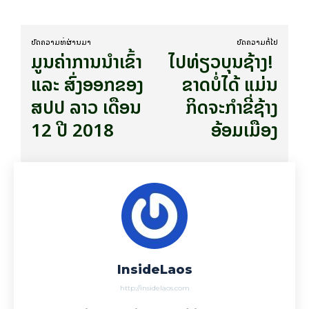
ບົດ​ຄວາມ​ທີ່​ຜ່ານ​ມາ
ບົດ​ຄວາມ​ຕໍ່​ໄປ
ມູນຄ່າການນໍາເຂົ້າ
ໄປ​ທ່ຽວ​ບຸນ​ຊ້າງ! ​
ແລະ ສົ່ງອອກຂອງ
ຂາດບໍ່​ໄດ້ ​ແມ່ນ​
ສປປ ລາວ ເດືອນ
ກິດ​ຈະ​ກຳ​ຂີ່​ຊ້າງ​
12 ປີ 2018
ອ້ອມ​ເມືອງ
InsideLaos
http://insidelaos.com