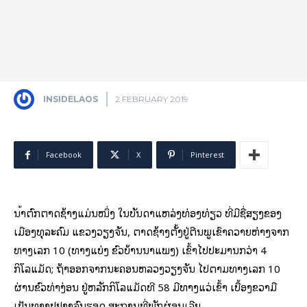
INSIDELAOS
2 FEBRUARY 2019
Facebook
X
Pinterest
ນ້ຳຕົກຕາດຊ້າງແມ່ນໜຶ່ງ ໃນບັນດາແຫລ່ງທ່ອງທ່ຽວ ທີ່ມີຊື່ສຽງຂອງ
ເມືອງທຸລະຄົມ ແຂວງວຽງຈັນ, ຕາດຊ້າງຕັ້ງຢູ່ຕີນພູເຂົາຄວາຍຫ່າງຈາກ
ທາງເລກ 10 (ທາງແບ່ງ ຂົວບ້ານນາແພງ) ເຂົ້າໄປປະມານກວ່າ 4
ກິໂລແມັດ; ຖ້າອອກຈາກນະຄອນຫລວງວຽງຈັນ ໄປຕາມທາງເລກ 10
ຜ່ານຂົວທ່າງ່ອນ ຢູ່ຫລັກກິໂລແມັດທີ 58 ມີທາງແວ່ເຂົ້າ ເບື້ອງຂວາມື​
ເປັນທາງປູຢາງຈົນຮອດ ສະຖານທີ່ພັກຜ່ອນເລີຍ.