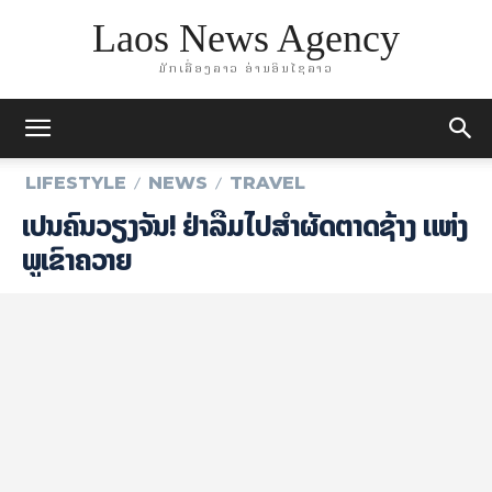
Laos News Agency
ມັກເລື່ອງລາວ ອ່ານອິນໄຊລາວ
LIFESTYLE
NEWS
TRAVEL
​ເປັນຄົນ​ວຽງ​ຈັນ​! ຢ່າລືມໄປ​ສຳ​ຜັດ​ຕາດ​ຊ້າງ ແຫ່ງ​
ພູ​ເຂົາ​ຄວາຍ