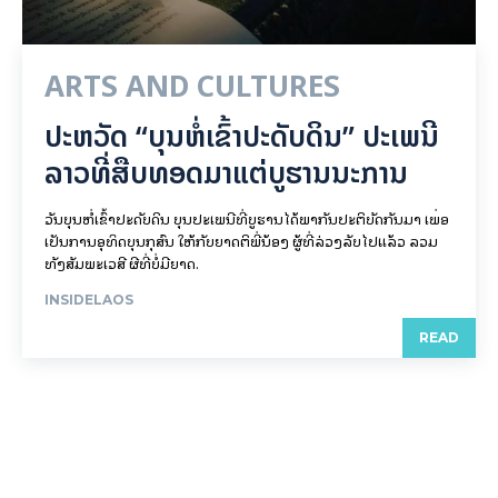
ARTS AND CULTURES
ປະຫວັດ “ບຸນຫໍ່ເຂົ້າປະດັບດິນ” ປະເພນີ
ລາວທີ່ສືບທອດມາແຕ່ບູຮານນະການ
ວັນບຸນຫໍ່ເຂົ້າປະດັບດິນ ບຸນປະເພນີທີ່ບູຮານໄດ້ພາກັນປະຕິບັດກັນມາ ເພື່ອ
ເປັນການອຸທິດບຸນກຸສົນ ໃຫ້ກັບຍາດຕິພີ່ນ້ອງ ຜູ້ທີ່ລ່ວງລັບໄປແລ້ວ ລວມ
ທັງສັມພະເວສີ ຜີທີ່ບໍ່ມີຍາດ.
INSIDELAOS
READ