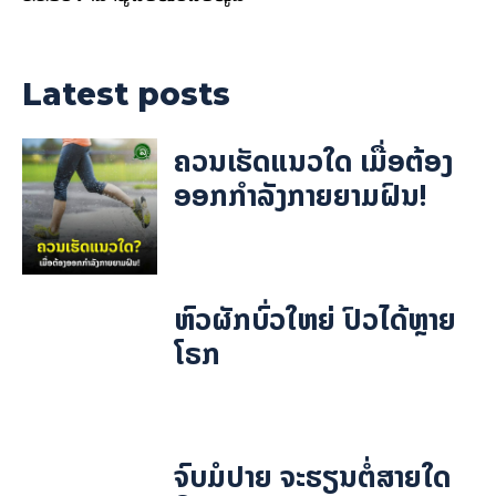
Latest posts
ຄວນເຮັດແນວໃດ ເມື່ອຕ້ອງ
ອອກກຳລັງກາຍຍາມຝົນ!
ຫົວຜັກບົ່ວໃຫຍ່ ປົວໄດ້ຫຼາຍ
ໂຣກ
ຈົບມໍປາຍ ຈະຮຽນຕໍ່ສາຍໃດ