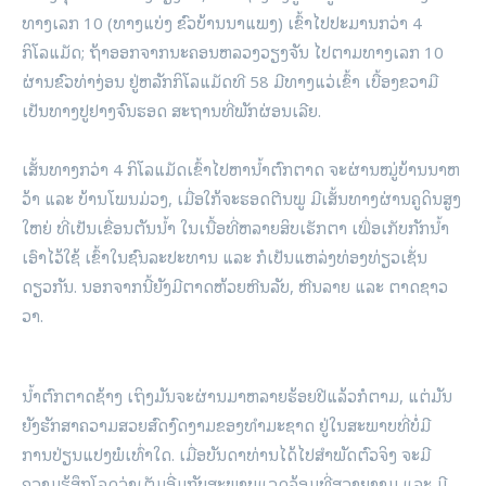
ທາງເລກ 10 (ທາງແບ່ງ ຂົວບ້ານນາແພງ) ເຂົ້າໄປປະມານກວ່າ 4
ກິໂລແມັດ; ຖ້າອອກຈາກນະຄອນຫລວງວຽງຈັນ ໄປຕາມທາງເລກ 10
ຜ່ານຂົວທ່າງ່ອນ ຢູ່ຫລັກກິໂລແມັດທີ 58 ມີທາງແວ່ເຂົ້າ ເບື້ອງຂວາມື​
ເປັນທາງປູຢາງຈົນຮອດ ສະຖານທີ່ພັກຜ່ອນເລີຍ.
ເສັ້ນທາງກວ່າ 4 ກິໂລແມັດເຂົ້າໄປຫານ້ຳຕົກຕາດ ຈະຜ່ານໝູ່ບ້ານນາຫ
ວ້າ ແລະ ບ້ານໂພນມ່ວງ, ເມື່ອໃກ້ຈະຮອດຕີນພູ ມີເສັ້ນທາງຜ່ານຄູດິນສູງ
ໃຫຍ່ ທີ່ເປັນເຂື່ອນຕັນນ້ຳ ໃນເນື້ອທີ່ຫລາຍສິບເຮັກຕາ ເພື່ອເກັບກັກນ້ຳ
ເອົາໄວ້ໃຊ້ ເຂົ້າໃນຊົນລະປະທານ ແລະ ກໍເປັນແຫລ່ງທ່ອງທ່ຽວເຊັ່ນ
ດຽວກັນ. ນອກຈາກ​ນີ້ຍັງ​ມີຕາດຫ້ວຍຫີນລັບ, ຫີນລາຍ ແລະ ຕາດຊາວ
ວາ.
ນ້ຳຕົກຕາດຊ້າງ ເຖິງມັນຈະຜ່ານມາຫລາຍຮ້ອຍປີແລ້ວກໍຕາມ, ແຕ່ມັນ
ຍັງຮັກສາຄວາມສວຍສົດງົດງາມຂອງທຳມະຊາດ ຢູ່ໃນສະພາບທີ່ບໍ່ມີ
ການປ່ຽນແປງພໍເທົ່າໃດ. ເມື່ອບັນດາທ່ານໄດ້ໄປສຳພັດຕົວຈິງ ຈະມີ
ຄວາມຮູ້ສຶກໂລດວ່າເຕັມອີ່ມກັບສະພາບແວດລ້ອມທີ່​ສວາຍ​ງາມ ​ແລະ ມີ