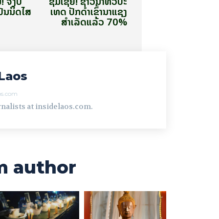
​ຈຶ່ງບໍ່​
ຊົມ​ເຊີຍ! ຊາວ​ນາ​ທົ່ວ​ປະ​
ເປັນ​ນິດ​ໄສ
ເທດ ປັກດໍາເຂົ້ານາແຊງ
ສໍາເລັດແລ້ວ 70%
Laos
aos.com
nalists at insidelaos.com.
m author