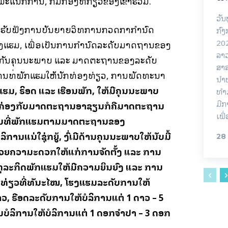
ແນກການ, ກົມກອງທີ່ກ່ຽວຂ້ອງເຂົ້າຮ່ວມ.
ວັນ
ມໄດ້ຮັບຟັງການບັນຍາຍວິທີການກວດກາກຳນົດ
ກົງ
202
ງແຮມ, ເພື່ອເປັນການກຳນົດລະດັບມາດຖານຂອງ
ລາວ
ປະກັນຄຸນນະພາບ ແລະ ມາດຕະຖານຂອງລະດັບ
ສາ
ານທີ່ພັກແຮມໃຫ້ນັກທ່ອງທ່ຽວ, ການພັດທະນາ
ນຳ
ຮມ, ຣິສອດ ແລະ ເຮືອນພັກ, ໃຫ້ມີຄຸນນະພາບ
ທຳ
ມີກ
ອດຄ່ອງກັບມາດຕະຖານອາຊຽນກໍຄືມາດຕະຖານ
ເພື
ະຖານທີ່ພັກແຮມຕາມມາດຕະຖານຂອງ
ນແນ່ໃສ່ຊຸກຍູ້, ສົ່ງເສີມດ້ານຄຸນນະພາບໃຫ້ນັບມື້
28
ໄຂອຳນວຍຄວາມສະດວກໃຫ້ແກ່ການຈັດຕັ້ງ ແລະ ການ
ຸລະກິດພັກແຮມໃຫ້ມີຄວາມຍຶນຍົງ ແລະ ການ
ທ່ຽວທີ່ທັນສະໄໝ, ໂຮງແຮມລະດັບການໃຫ້
າວ, ຣີສອດລະດັບການໃຫ້ບໍລິການແຕ່ 1 ດາວ – 5
ນບໍລິການໃຫ້ບໍລິການແຕ່ 1 ດອກຈຳປາ – 3 ດອກ