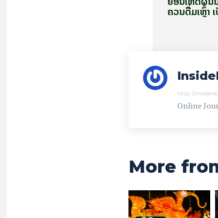
​ຍ້ອນ​ເຫດ​ຜົນ​ນີ້! 
ຄວນ​ດື່ມ​ເຫຼົ້າ 
Inside
http://insidel
Online Jour
More fro