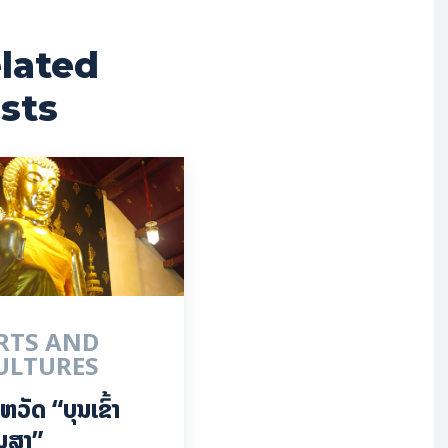
lated
sts
RTS AND
ULTURES
ຫວັດ “ບຸນເຂົ້າ
ນສາ”