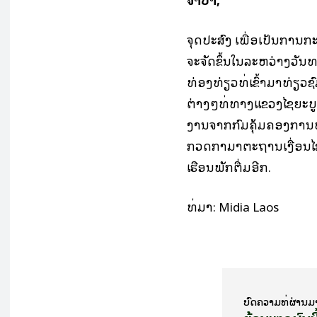
ຈຸດປະສົງ ເພື່ອເປັນກາ
ຈະຈັດຂຶ້ນໃນລະຫວ່າງວັນທີ
ທ່ອງທ່ຽວທີ່ເຂົ້າມາທ່ຽ
ຕ່າງໆທີ່ທາງແຂວງໄຊຍະບູລີໄ
ງານຈາກກົມຄຸ້ມຄອງການທ່ອ
ກວດກາມາຕະຖານເງື່ອນໄຂ
ເຮືອນພັກຕື່ມອີກ.
ທີ່​ມາ: Midia Laos
ບົດ​ຄວາມ​ທີ່​ຜ່ານ​ມ