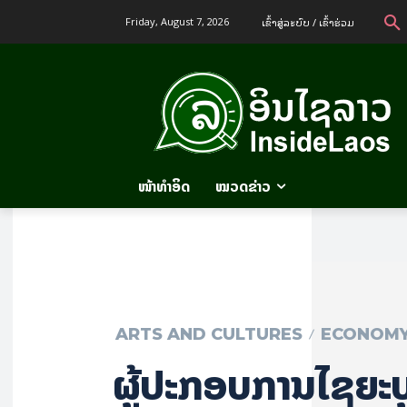
ເຂົ້າ​ສູ່​ລະ​ບົບ / ເຂົ້າ​ຮ່ວມ
Friday, August 7, 2026
ໜ້າທຳອິດ
ໝວດຂ່າວ
ARTS AND CULTURES
ECONOM
​ຜູ້​ປະ​ກອບ​ການ​ໄຊ​ຍະ​ບ