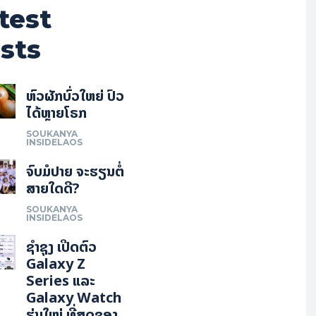
test
sts
ຫົວຜັກບົ່ວໃຫຍ່ ປົວ
ໄດ້ຫຼາຍໂຣກ
SOUKANYA
INSIDELAOS
ຈົບມໍປາຍ ຈະຮຽນຕໍ່
ສາຍໃດດີ?
SOUKANYA
INSIDELAOS
ຊຳຊຸງ ເປີດຕົວ
Galaxy Z
Series ແລະ
Galaxy Watch
ຮຸ່ນໃໝ່ ທີ່ສຸດຂອງ