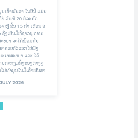
ບຸນເຂົ້າພັນສາ ໃນປີນີ້ ແມ່ນ
ກັບ ວັນທີ 20 ກໍລະກົດ
4 ຫຼື ຂຶ້ນ 15 ຄໍ່າ ເດືອນ 8
 ຊຶ່ງເປັນມື້ທີ່ຊາວພຸດທະ
ສະໜາ ຈະໄດ້ພ້ອມກັນ
ພາຄອບຄົວອອກໄປຟັງ
ມະເທສະໜາ ແລະ ໄດ້
ານກະກຽມສິ່ງຂອງຕ່າງໆ
່ອໄປທຳບຸນໃນມື້ເຂົ້າພັນສາ
 JULY 2026