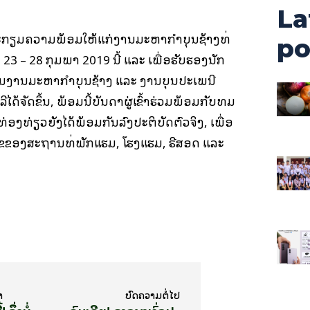
La
ນກະກຽມຄວາມພ້ອມໃຫ້ແກ່ງານມະຫາກຳບຸນຊ້າງທີ່
po
 23 – 28 ກຸມພາ 2019 ນີ້ ແລະ ເພື່ອຮັບຮອງນັກ
ວຊົມງານມະຫາກຳບຸນຊ້າງ ແລະ ງານບຸນປະເພນີ
ດ້ຈັດຂຶ້ນ, ພ້ອມນີ້ບັນດາຜູ່ເຂົ້າຮ່ວມພ້ອມກັບທີມ
ງທ່ຽວຍັງໄດ້ພ້ອມກັນລົງປະຕິບັດຕົວຈິງ, ເພື່ອ
ຂອງສະຖານທີ່ພັກແຮມ, ໂຮງແຮມ, ຣີສອດ ແລະ
າ
ບົດ​ຄວາມ​ຕໍ່​ໄປ