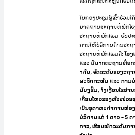
ແຂກຖືກເຊີນຕະຫຼອດຮອດພະ
ໃນກອງປະຊຸມຜູ້ເຂົ້າຮ່ວ
ມາດຖານສະຖານທີ່ພັກໂຮ
ສະຖານທີ່ພັກແຮມ, ຮັບ
ການໃຫ້ບໍລິການດ້ານສະຖ
ສະຖານທີ່ພັກແຮມຄື:
ໂຮງແ
ແລະ ມີມາດຕະຖານທີ່ສ
ສາກົນ, ຈັດລະດັບຂອງສ
ຜະລິດຕະພັນ ແລະ ການບໍລິກາ
ນັບສູງຂຶ້ນ, ສ້າງເງື່ອນ
ເຄື່ອນໄຫວຂອງຫົວໜ່ວຍທ
ເປັນອຸດສາຫະກຳການທ່ອງ
ບໍລິການແຕ່ 1 ດາວ – 5 ດ
ດາວ, ເຮືອນພັກລະດັບກາ
ຈຳປາ,