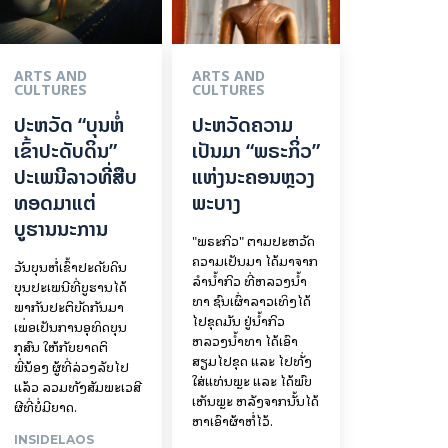
ARTS AND
ARTS AND
CULTURES
CULTURES
ປະຫວັດ “ບຸນຫໍ່
ປະຫວັດຄວາມ
ເຂົ້າປະດັບດິນ”
ເປັນມາ “ພຣະກິ່ວ”
ປະເພນີລາວທີ່ສືບ
ແຫ່ງນະຄອນຫຼວງ
ທອດມາແຕ່
ພະບາງ
ບູຮານນະການ
"ພຣະກິວ" ຕາມປະຫວັດ
ຄວາມເປັນມາ ໄດ້ມາຈາກ
ວັນບຸນຫໍ່ເຂົ້າປະດັບດິນ
ລຳນ້ຳກິວ ທີ່ຫລວງນ້ຳ
ບຸນປະເພນີທີ່ບູຮານໄດ້
ທາ ຊົນເຜົ່າລາວເທິງໄດ້
ພາກັນປະຕິບັດກັນມາ
ໄປຂຸດມັນ ຢູ່ນ້ຳກິວ
ເພື່ອເປັນການອຸທິດບຸນ
ຫລວງນ້ຳທາ ໄດ້ເອົາ
ກຸສົນ ໃຫ້ກັບຍາດຕິ
ສຽມໄປຂຸດ ແລະ ໄປທັ່ງ
ພີ່ນ້ອງ ຜູ້ທີ່ລ່ວງລັບໄປ
ໃສ່ແທ່ນພຼະ ແລະ ໄດ້ພົບ
ແລ້ວ ລວມທັງສັມພະເວສີ
ເຫັນພຼະ ຫລັງຈາກນັ້ນໄດ້
ຜີທີ່ບໍ່ມີຍາດ.
ຫາເອົາຜ້າຫໍ່ໄວ້.
INSIDELAOS