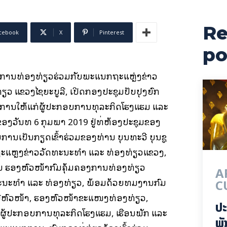
Re
cebook
X
Pinterest
po
ການທ່ອງທ່ຽວຮ່ວມກັບພະແນກຖະແຫຼ່ງຂ່າວ
ຽວ ແຂວງໄຊຍະບູລີ, ເປີດກອງປະຊຸມປັບປຸງຍົກ
ການໃຫ້ແກ່ຜູ້ປະກອບການທຸລະກິດໂຮງແຮມ ແລະ
າຂອງວັນທີ 6 ກຸມພາ 2019 ຢູ່ທີ່ຫ້ອງປະຊຸມຂອງ
ນເປັນກຽດເຂົ້າຮ່ວມຂອງທ່ານ ບຸນທະວີ ບຸນຊູ
ະແຫຼງຂ່າວວັດທະນະທຳ ແລະ ທ່ອງທ່ຽວແຂວງ,
ຜົນ ຮອງຫົວໜ້າກົມຄຸ້ມຄອງການທ່ອງທ່ຽວ
A
ະນະທຳ ແລະ ທ່ອງທ່ຽວ, ພ້ອມດ້ວຍທີມງານກົມ
C
ມີຫົວໜ້າ, ຮອງຫົວໜ້າຂະແໜງທ່ອງທ່ຽວ,
ປະ
ຜູ້ປະກອບການທຸລະກິດໂຮງແຮມ, ເຮືອນພັກ ແລະ
ພັ