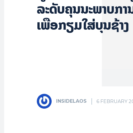
ລະດັບຄຸນນະພາບການ
ເພື່ອກຽມ​ໃສ່​ບຸນ​ຊ້າງ
INSIDELAOS
6 FEBRUARY 2