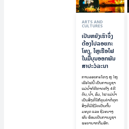
ARTS AND
CULTURES
ເປັນ​ຫຍັງ​ເຮົາ​ຈຶ່ງ​
ຕ້ອງ​ໄປລອຍ​ກະ​
ໂທງ, ໄຫຼ​ເຮືອ​ໄຟ
ໃນ​ມື້​​ບຸນ​ອອກ​ພັນ​
ສາ​ປະ​ວໍ​ລະ​ນາ
ການລອຍ​ກະ​ໂທງ ຫຼື ໄຫຼ
ເຮືອໄຟນີ້ ເປັນການບູຊາ
ແມ່ນໍ້າກໍຄືທາດທັງ 4 ຄື:
ດິນ, ນໍ້າ, ລົມ, ໄຟ ແມ່ນໍ້າ
ເປັນສິ່ງທີ່ໃຫ້ຄຸນຄ່າຕໍ່ທຸກ
ສິ່ງທີ່ມີຊີວິດເປັນຕົ້ນ
ມະນຸດ ແລະ ຊີວະນາໆ
ພັນ ພ້ອມເປັນການບູຊາ
ພະຍານາກຕື່ມອີກ.