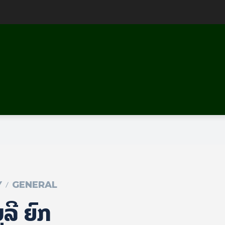
Y
GENERAL
ູ​ລີ ຍົກ