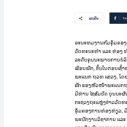
Fa
ແບ່ງປັນ
ຄະນະທີມງານກົມຄຸ້ມຄອງ
ວັດທະນະທຳ ແລະ ທ່ອງ ທ່
ລະດັບຄຸນນະພາບການບໍລິ
ເຮືອນພັກ, ຂຶ້ນໃນຕອນເຊົ້
ພະແນກ ຖວທ ແຂວງ, ໂດຍກາ
ຮັກ ຮອງຫົວໜ້າພະແນກຖ
ມີທ່ານ ໄຊສົມບັດ ບຸນນະ
ກະຊວງຖະແຫຼ່ງຂ່າວວັດທ
ຄຸ້ມຄອງການທ່ອງທ່ຽວ, 
ພະນັກງານວິຊາການ ແລະ 