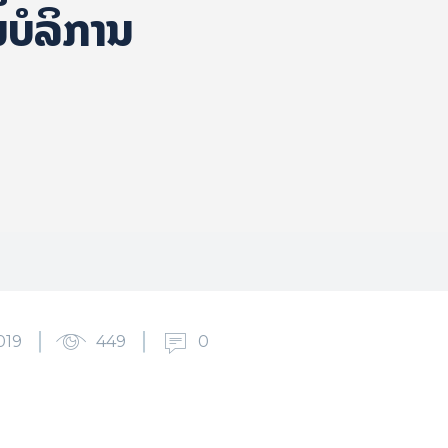
ບໍລິການ
019
449
0