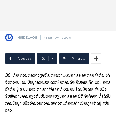
INSIDELAOS
7 FEBRUARY 2019
Facebook
X
Pinterest
ມື້ນີ້, ທີ່ນະຄອນຫລວງວຽງຈັນ, ກະຊວງແຜນການ ແລະ ການລົງທຶນ ໄດ້
ຈັດກອງປະຊຸມ ປັບປຸງຄວາມສະດວກໃນການດຳເນີນທຸລະກິດ ແລະ ການ
ລົງທຶນ ຢູ່ ສ ປປ ລາວ ຕາມຄຳສັ່ງເລກທີ 02/ນຍ ໂດຍມີຈຸດປະສົງ ເພື່ອ
ຮັບຟັງລາຍງານກ່ຽວກັບບັນດາລະບຽບການ ແລະ ນິຕິກຳຕ່າງໆ ທີ່ໄດ້ຮັບ
ການປັບປຸງ ເພື່ອອຳນວຍຄວາມສະດວກແກ່ການດຳເນີນທຸລະກິດຢູ່ ສປປ
ລາວ.