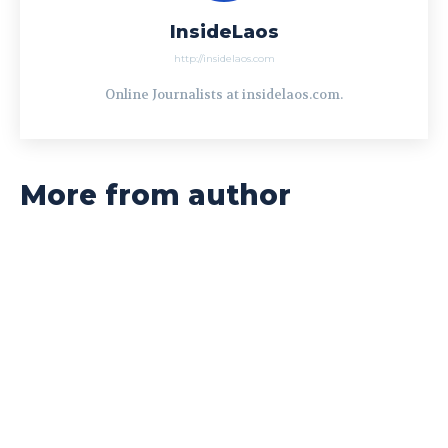
InsideLaos
http://insidelaos.com
Online Journalists at insidelaos.com.
More from author