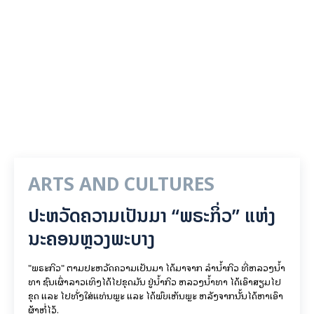
ARTS AND CULTURES
ປະຫວັດຄວາມເປັນມາ “ພຣະກິ່ວ” ແຫ່ງ
ນະຄອນຫຼວງພະບາງ
"ພຣະກິວ" ຕາມປະຫວັດຄວາມເປັນມາ ໄດ້ມາຈາກ ລຳນ້ຳກິວ ທີ່ຫລວງນ້ຳ
ທາ ຊົນເຜົ່າລາວເທິງໄດ້ໄປຂຸດມັນ ຢູ່ນ້ຳກິວ ຫລວງນ້ຳທາ ໄດ້ເອົາສຽມໄປ
ຂຸດ ແລະ ໄປທັ່ງໃສ່ແທ່ນພຼະ ແລະ ໄດ້ພົບເຫັນພຼະ ຫລັງຈາກນັ້ນໄດ້ຫາເອົາ
ຜ້າຫໍ່ໄວ້.