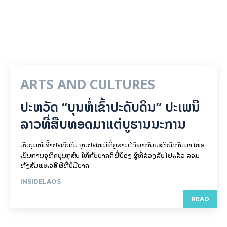
ARTS AND CULTURES
ປະຫວັດ “ບຸນຫໍ່ເຂົ້າປະດັບດິນ” ປະເພນີ
ລາວທີ່ສືບທອດມາແຕ່ບູຮານນະການ
ວັນບຸນຫໍ່ເຂົ້າປະດັບດິນ ບຸນປະເພນີທີ່ບູຮານໄດ້ພາກັນປະຕິບັດກັນມາ ເພື່ອ
ເປັນການອຸທິດບຸນກຸສົນ ໃຫ້ກັບຍາດຕິພີ່ນ້ອງ ຜູ້ທີ່ລ່ວງລັບໄປແລ້ວ ລວມ
ທັງສັມພະເວສີ ຜີທີ່ບໍ່ມີຍາດ.
INSIDELAOS
READ