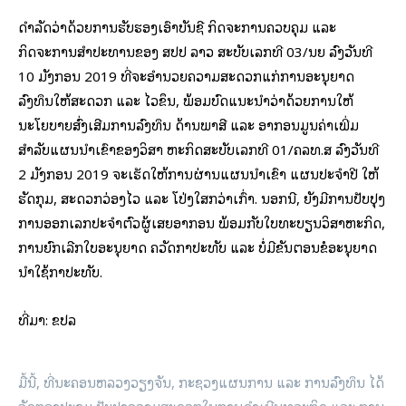
ດຳລັດວ່າດ້ວຍການຮັບຮອງເອົາບັນຊີ ກິດຈະການຄວບຄຸມ ແລະ
ກິດຈະການສຳປະທານຂອງ ສປປ ລາວ ສະບັບເລກທີ 03/ນຍ ລົງວັນທີ
10 ມັງກອນ 2019 ທີ່ຈະອຳນວຍຄວາມສະດວກແກ່ການອະນຸຍາດ
ລົງທຶນໃຫ້ສະດວກ ແລະ ໄວຂຶ້ນ, ພ້ອມບົດແນະນຳວ່າດ້ວຍການໃຫ້
ນະໂຍບາຍສົ່ງເສີມການລົງທຶນ ດ້ານພາສີ ແລະ ອາກອນມູນຄ່າເພີ່ມ
ສຳລັບແຜນນຳເຂົ້າຂອງວິສາ ຫະກິດສະບັບເລກທີ 01/ຄລທ.ສ ລົງວັນທີ
2 ມັງກອນ 2019 ຈະເຮັດໃຫ້ການຜ່ານແຜນນຳເຂົ້າ ແຜນປະຈຳປີ ໃຫ້
ຮັດກຸມ, ສະດວກວ່ອງໄວ ແລະ ໂປ່ງໃສກວ່າເກົ່າ. ນອກນີ້, ຍັງມີການປັບປຸງ
ການອອກເລກປະຈຳຕົວຜູ້ເສຍອາກອນ ພ້ອມກັບໃບທະບຽນວິສາຫະກິດ,
ການຍົກເລີກໃບອະນຸຍາດ ຄວັດກາປະທັບ ແລະ ບໍ່ມີຂັ້ນຕອນຂໍອະນຸຍາດ
ນຳໃຊ້ກາປະທັບ.
ທີ່​ມາ: ຂ​ປ​ລ
ມື້ນີ້, ທີ່ນະຄອນຫລວງວຽງຈັນ, ກະຊວງແຜນການ ແລະ ການລົງທຶນ ໄດ້