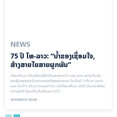
NEWS
75 ປີ ​ໄທ-ລາວ: “​ນ້ຳ​ຂອງ​ເຊື່ອມ​​ໃຈ,
ສ້າງສາຍໃຍ​ສາຍຜູກພັນ”
ເດືອນທັນວາ ເປັນເດືອນທີ່ສຳຄັນຂອງຊາວໄທ ແລະ ລາວ ເພາະເປັນວັນ
ສະເຫຼີມສະຫຼອງວັນຊາດຂອງທັງສອງປະເທດ ໃນວັນທີ 2 ທັນວາ (ລາວ)
ແລະ ວັນທີ 5 ທັນວາ (ປະເທດໄທ). ແຕ່ເດືອນທັນວາ 2025 ມີຄວາມພິເສດ
ກວ່າທຸກປີ ຍ້ອນເປັນວັນຄົບຮອບ 50 ປີ...
16 MARCH 2026