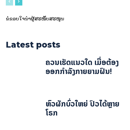
ຂໍຂອບໃຈນຳຜູ້ສະໜັບສະໜູນ
Latest posts
ຄວນເຮັດແນວໃດ ເມື່ອຕ້ອງ
ອອກກຳລັງກາຍຍາມຝົນ!
ຫົວຜັກບົ່ວໃຫຍ່ ປົວໄດ້ຫຼາຍ
ໂຣກ