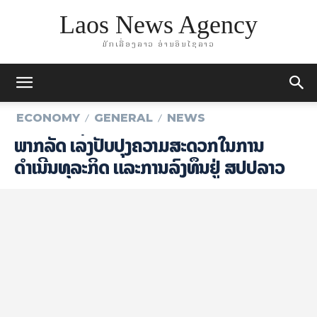
Laos News Agency
ມັກເລື່ອງລາວ ອ່ານອິນໄຊລາວ
ECONOMY
GENERAL
NEWS
​ພາກ​ລັດ ເລັ່ງປັບປຸງຄວາມສະດວກໃນການ
ດຳເນີນທຸລະກິດ ແລະການລົງທຶນຢູ່​ ສ​ປ​ປ​ລາວ