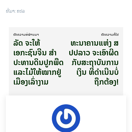
ທີ່​ມາ: ຂ​ປ​ລ
ບົດ​ຄວາມ​ທີ່​ຜ່ານ​ມາ
ບົດ​ຄວາມ​ຕໍ່​ໄປ
​ລັດ ຈະ​ໃຫ້
ທະ​ນາ​ຄານ​ແຫ່ງ ສ​
ເອກະຊົນ​ຈີນ ສຳ
ປ​ປ​ລາວ ຈະ​ເອົາ​ຜິດ​
ປະທານດິນປູກພືດ
ກັບ​ສະ​ຖາ​ບັນ​ການ​
ແລະໄມ້ໃຫ້ໝາກຢູ່
ເງິນ​ ທີ່​ດຳ​ເນີນບໍ່​
ເມືອງເລົ່າງາມ
ຖືກ​ຕ້ອງ!