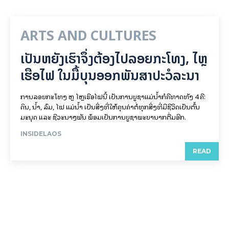
ARTS AND CULTURES
ເປັນ​ຫຍັງ​ເຮົາ​ຈຶ່ງ​ຕ້ອງ​ໄປລອຍ​ກະ​ໂທງ, ໄຫຼ​
ເຮືອ​ໄຟ ໃນ​ມື້​​ບຸນ​ອອກ​ພັນ​ສາ​ປະ​ວໍ​ລະ​ນາ
ການລອຍ​ກະ​ໂທງ ຫຼື ໄຫຼເຮືອໄຟນີ້ ເປັນການບູຊາແມ່ນໍ້າກໍຄືທາດທັງ 4 ຄື:
ດິນ, ນໍ້າ, ລົມ, ໄຟ ແມ່ນໍ້າ ເປັນສິ່ງທີ່ໃຫ້ຄຸນຄ່າຕໍ່ທຸກສິ່ງທີ່ມີຊີວິດເປັນຕົ້ນ
ມະນຸດ ແລະ ຊີວະນາໆພັນ ພ້ອມເປັນການບູຊາພະຍານາກຕື່ມອີກ.
INSIDELAOS
READ