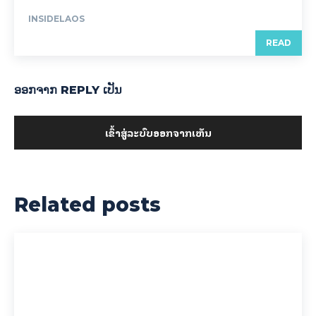
INSIDELAOS
READ
ອອກ​ຈາກ REPLY ເປັນ
ເຂົ້າ​ສູ່​ລະ​ບົບ​ອອກ​ຈາກ​ເຫັນ
Related posts