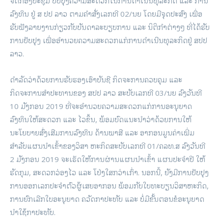
ຈັດກອງປະຊຸມ ປັບປຸງຄວາມສະດວກໃນການດຳເນີນທຸລະກິດ ແລະ ການ
ລົງທຶນ ຢູ່ ສ ປປ ລາວ ຕາມຄຳສັ່ງເລກທີ 02/ນຍ ໂດຍມີຈຸດປະສົງ ເພື່ອ
ຮັບຟັງລາຍງານກ່ຽວກັບບັນດາລະບຽບການ ແລະ ນິຕິກຳຕ່າງໆ ທີ່ໄດ້ຮັບ
ການປັບປຸງ ເພື່ອອຳນວຍຄວາມສະດວກແກ່ການດຳເນີນທຸລະກິດຢູ່ ສປປ
ລາວ.
ດຳລັດວ່າດ້ວຍການຮັບຮອງເອົາບັນຊີ ກິດຈະການຄວບຄຸມ ແລະ
ກິດຈະການສຳປະທານຂອງ ສປປ ລາວ ສະບັບເລກທີ 03/ນຍ ລົງວັນທີ
10 ມັງກອນ 2019 ທີ່ຈະອຳນວຍຄວາມສະດວກແກ່ການອະນຸຍາດ
ລົງທຶນໃຫ້ສະດວກ ແລະ ໄວຂຶ້ນ, ພ້ອມບົດແນະນຳວ່າດ້ວຍການໃຫ້
ນະໂຍບາຍສົ່ງເສີມການລົງທຶນ ດ້ານພາສີ ແລະ ອາກອນມູນຄ່າເພີ່ມ
ສຳລັບແຜນນຳເຂົ້າຂອງວິສາ ຫະກິດສະບັບເລກທີ 01/ຄລທ.ສ ລົງວັນທີ
2 ມັງກອນ 2019 ຈະເຮັດໃຫ້ການຜ່ານແຜນນຳເຂົ້າ ແຜນປະຈຳປີ ໃຫ້
ຮັດກຸມ, ສະດວກວ່ອງໄວ ແລະ ໂປ່ງໃສກວ່າເກົ່າ. ນອກນີ້, ຍັງມີການປັບປຸງ
ການອອກເລກປະຈຳຕົວຜູ້ເສຍອາກອນ ພ້ອມກັບໃບທະບຽນວິສາຫະກິດ,
ການຍົກເລີກໃບອະນຸຍາດ ຄວັດກາປະທັບ ແລະ ບໍ່ມີຂັ້ນຕອນຂໍອະນຸຍາດ
ນຳໃຊ້ກາປະທັບ.