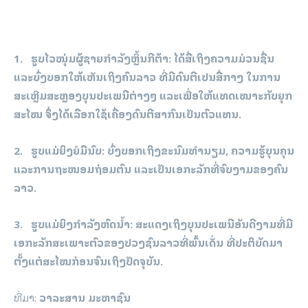
1. ຮູບໄວໜຸ່ມຜູ້ຊາຍກໍາລັງຫຼິ້ນກີຕ້າ: ໄດ້ສື່ເຖິງຄວາມມ່ວນຊື່ນ
ແລະບົ່ງບອກໃຫ້ເຫັນເຖິງຄົນລາວ ທີ່ມີດົນຕີເປນສື່ກາງ ໃນການ
ສະເຫຼີມສະຫຼອງບຸນປະເພນີຕ່າງໆ ແລະເພື່ອໃຫ້ແທດເໝາະກັບຍຸກ
ສະໄໝ ຈຶ່ງໄດ້ເລືອກໃຊ້ເຄື່ອງດົນຕີສາກົນເປັນຕົວແທນ.
2. ຮູບແມ່ຍິງຍໍມືນົບ: ບົ່ງບອກເຖິງຂະນົມທໍານຽມ, ຄວາມຮູ້ບຸນຄຸນ
ແລະການຖະໜອມຖ່ອມຕົນ ແລະເປັນເອກະລັກທີ່ຈົບງາມຂອງຄົນ
ລາວ.
3. ຮູບແມ່ຍິງກໍາລັງຫົດນໍ້າ: ສະແດງເຖິງບຸນປະເພນີອັນດີງາມທີ່ມີ
ເອກະລັກສະເພາະຕົວຂອງປວງຊົນລາວທີ່ພົ້ນເດັ່ນ ທີ່ປະຕິບັດມາ
ຕັ້ງແຕ່ສະໄໝກ່ອນຈົນເຖິງປັດຈຸບັນ.
ທີ່​ມາ:
ວາ​ລະ​ສານ​ ມະ​ຫາ​ຊົນ