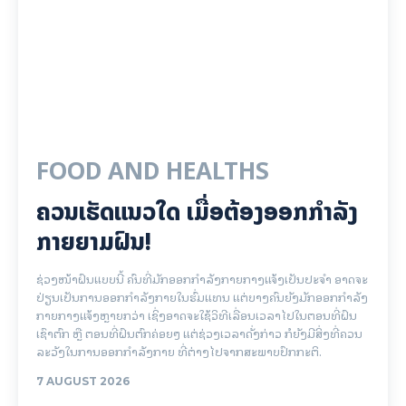
FOOD AND HEALTHS
ຄວນເຮັດແນວໃດ ເມື່ອຕ້ອງອອກກຳລັງ
ກາຍຍາມຝົນ!
ຊ່ວງໜ້າຝົນແບບນີ້ ຄົນທີ່ມັກອອກກຳລັງກາຍກາງແຈ້ງເປັນປະຈຳ ອາດຈະ
ປ່ຽນເປັນການອອກກຳລັງກາຍໃນຮົ່ມແທນ ແຕ່ບາງຄົນຍັງມັກອອກກຳລັງ
ກາຍກາງແຈ້ງຫຼາຍກວ່າ ເຊິ່ງອາດຈະໃຊ້ວິທີເລື່ອນເວລາໄປໃນຕອນທີ່ຝົນ
ເຊົາຕົກ ຫຼື ຕອນທີ່ຝົນຕົກຄ່ອຍໆ ແຕ່ຊ່ວງເວລາດັ່ງກ່າວ ກໍຍັງມີສິ່ງທີ່ຄວນ
ລະວັງໃນການອອກກຳລັງກາຍ ທີ່ຕ່າງໄປຈາກສະພາບປົກກະຕິ.
7 AUGUST 2026