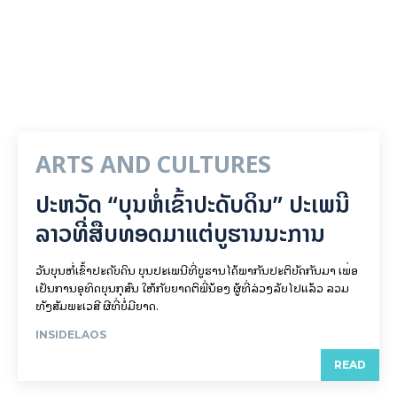
ARTS AND CULTURES
ປະຫວັດ “ບຸນຫໍ່ເຂົ້າປະດັບດິນ” ປະເພນີ
ລາວທີ່ສືບທອດມາແຕ່ບູຮານນະການ
ວັນບຸນຫໍ່ເຂົ້າປະດັບດິນ ບຸນປະເພນີທີ່ບູຮານໄດ້ພາກັນປະຕິບັດກັນມາ ເພື່ອ
ເປັນການອຸທິດບຸນກຸສົນ ໃຫ້ກັບຍາດຕິພີ່ນ້ອງ ຜູ້ທີ່ລ່ວງລັບໄປແລ້ວ ລວມ
ທັງສັມພະເວສີ ຜີທີ່ບໍ່ມີຍາດ.
INSIDELAOS
READ