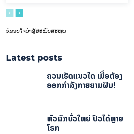
ຂໍຂອບໃຈນຳຜູ້ສະໜັບສະໜູນ
Latest posts
ຄວນເຮັດແນວໃດ ເມື່ອຕ້ອງ
ອອກກຳລັງກາຍຍາມຝົນ!
ຫົວຜັກບົ່ວໃຫຍ່ ປົວໄດ້ຫຼາຍ
ໂຣກ