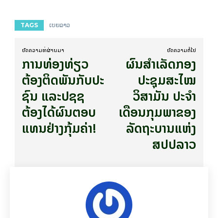
TAGS
ເບຍ​ລາວ
ບົດ​ຄວາມ​ທີ່​ຜ່ານ​ມາ
ບົດ​ຄວາມ​ຕໍ່​ໄປ
ການ​ທ່ອງ​ທ່ຽວ​
ຜົນສຳເລັດກອງ
ຕ້ອງ​ຕິດ​ພັນ​ກັບ​ປະ​
ປະຊຸມສະໄໝ
ຊົນ ແລະ​ປຊ​ຊ
ວິສາມັນ ປະຈຳ
ຕ້ອງໄດ້ຜົນ​ຕອບ​
ເດືອນກຸມພາຂອງ
ແທນ​ຢ່າງ​ກຸ້ມ​ຄ່າ!
ລັດຖະບານແຫ່ງ
ສປປລາວ