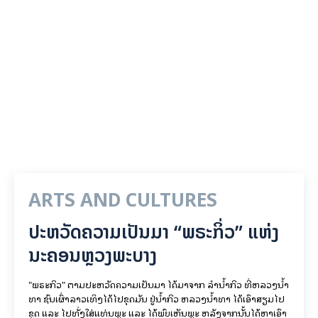
ARTS AND CULTURES
ປະຫວັດຄວາມເປັນມາ “ພຣະກິ່ວ” ແຫ່ງ
ນະຄອນຫຼວງພະບາງ
"ພຣະກິວ" ຕາມປະຫວັດຄວາມເປັນມາ ໄດ້ມາຈາກ ລຳນ້ຳກິວ ທີ່ຫລວງນ້ຳ
ທາ ຊົນເຜົ່າລາວເທິງໄດ້ໄປຂຸດມັນ ຢູ່ນ້ຳກິວ ຫລວງນ້ຳທາ ໄດ້ເອົາສຽມໄປ
ຂຸດ ແລະ ໄປທັ່ງໃສ່ແທ່ນພຼະ ແລະ ໄດ້ພົບເຫັນພຼະ ຫລັງຈາກນັ້ນໄດ້ຫາເອົາ