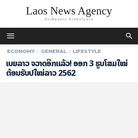
Laos News Agency
ມັກເລື່ອງລາວ ອ່ານອິນໄຊລາວ
ECONOMY
GENERAL
LIFESTYLE
ເບຍ​ລາວ ຈ​ວາດອີກ​ແລ້ວ! ອອກ 3 ຮູບໂສມໃໝ່
ຕ້ອນຮັບປີໃໝ່ລາວ 2562