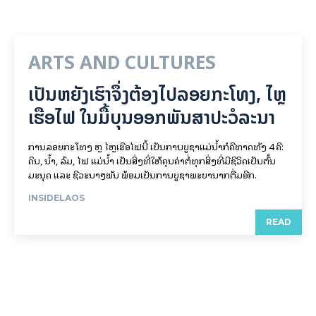
ARTS AND CULTURES
ເປັນ​ຫຍັງ​ເຮົາ​ຈຶ່ງ​ຕ້ອງ​ໄປລອຍ​ກະ​ໂທງ, ໄຫຼ​
ເຮືອ​ໄຟ ໃນ​ມື້​​ບຸນ​ອອກ​ພັນ​ສາ​ປະ​ວໍ​ລະ​ນາ
ການລອຍ​ກະ​ໂທງ ຫຼື ໄຫຼເຮືອໄຟນີ້ ເປັນການບູຊາແມ່ນໍ້າກໍຄືທາດທັງ 4 ຄື:
ດິນ, ນໍ້າ, ລົມ, ໄຟ ແມ່ນໍ້າ ເປັນສິ່ງທີ່ໃຫ້ຄຸນຄ່າຕໍ່ທຸກສິ່ງທີ່ມີຊີວິດເປັນຕົ້ນ
ມະນຸດ ແລະ ຊີວະນາໆພັນ ພ້ອມເປັນການບູຊາພະຍານາກຕື່ມອີກ.
INSIDELAOS
READ