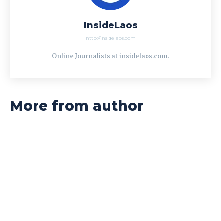
InsideLaos
http://insidelaos.com
Online Journalists at insidelaos.com.
More from author