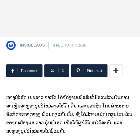
INSIDELAOS
11 FEBRUARY 2019
Facebook
X
Pinterest
ທາງບໍລິສັດ ເບຍລາວ ຈໍາກັດ ໄດ້ຈັດງານເພື່ອສືບຕໍ່ມີສ່ວນຮ່ວມໃນການ
ສະເຫຼີມສະຫຼອງບຸນປີໃໝ່ລາວໃຫ້ຄຶກຄື້ນ ແລະມ່ວນຊື່ນ ໂດຍຜ່ານການ
ຈັດກິດຈະກໍາຕ່າງໆ ພ້ອມດຽວກັນນັ້ນ, ຍັງໄດ້ມີການເປີດໂຕຮູບໂສມໃໝ່
ຂອງກະປ໋ອງເບຍລາວ ຮຸ່ນພິເສດ ເພື່ອໃຫ້ຜູ້ບໍລິໂພກໄດ້ສະສົມ ແລະ
ສະຫຼອງບຸນປີໃໝ່ລາວໄປພ້ອມກັນ.