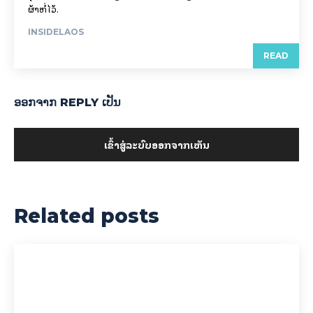
ຜ້າຫໍ່ໄວ້.
INSIDELAOS
READ
ອອກ​ຈາກ REPLY ເປັນ
ເຂົ້າ​ສູ່​ລະ​ບົບ​ອອກ​ຈາກ​ເຫັນ
Related posts