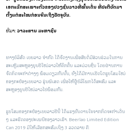
ເອກະລັກສະເພາະຕົວຂອງປວງຊົນລາວທີ່ພົ້ນເດັ່ນ ທີ່ປະຕິບັດມາ
ຕັ້ງແຕ່ສະໄໝກ່ອນຈົນເຖິງປັດຈຸບັນ.
ທີ່​ມາ:
ວາ​ລະ​ສານ​ ມະ​ຫາ​ຊົນ
ທາງບໍລິສັດ ເບຍລາວ ຈໍາກັດ ໄດ້ຈັດງານເພື່ອສືບຕໍ່ມີສ່ວນຮ່ວມໃນການ
ສະເຫຼີມສະຫຼອງບຸນປີໃໝ່ລາວໃຫ້ຄຶກຄື້ນ ແລະມ່ວນຊື່ນ ໂດຍຜ່ານການ
ຈັດກິດຈະກໍາຕ່າງໆ ພ້ອມດຽວກັນນັ້ນ, ຍັງໄດ້ມີການເປີດໂຕຮູບໂສມໃໝ່
ຂອງກະປ໋ອງເບຍລາວ ຮຸ່ນພິເສດ ເພື່ອໃຫ້ຜູ້ບໍລິໂພກໄດ້ສະສົມ ແລະ
ສະຫຼອງບຸນປີໃໝ່ລາວໄປພ້ອມກັນ.
ຮູບໂສມຂອງກະປ໋ອງເບຍລາວປີນີ້ ໄດ້ແຮງບັນດານໃຈຈາກກິດຈະກໍາເດັ່ນ
ໆ ແລະຮີດຄອງປະເພນີຂອງລາວເຮົາ. Beerlao Limited Edition
Can 2019 ມີໃຫ້ເລືອກສະສົມເຖິງ 3 ລວດລາຍ ຄື: