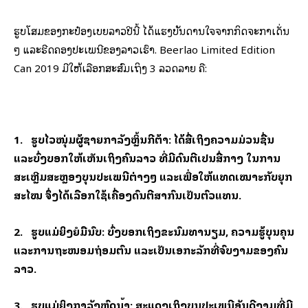
ຮູບໂສມຂອງກະປ໋ອງເບຍລາວປີນີ້ ໄດ້ແຮງບັນດານໃຈຈາກກິດຈະກໍາເດັ່ນ
ໆ ແລະຮີດຄອງປະເພນີຂອງລາວເຮົາ. Beerlao Limited Edition
Can 2019 ມີໃຫ້ເລືອກສະສົມເຖິງ 3 ລວດລາຍ ຄື:
1. ຮູບໄວໜຸ່ມຜູ້ຊາຍກໍາລັງຫຼິ້ນກີຕ້າ: ໄດ້ສື່ເຖິງຄວາມມ່ວນຊື່ນ
ແລະບົ່ງບອກໃຫ້ເຫັນເຖິງຄົນລາວ ທີ່ມີດົນຕີເປນສື່ກາງ ໃນການ
ສະເຫຼີມສະຫຼອງບຸນປະເພນີຕ່າງໆ ແລະເພື່ອໃຫ້ແທດເໝາະກັບຍຸກ
ສະໄໝ ຈຶ່ງໄດ້ເລືອກໃຊ້ເຄື່ອງດົນຕີສາກົນເປັນຕົວແທນ.
2. ຮູບແມ່ຍິງຍໍມືນົບ: ບົ່ງບອກເຖິງຂະນົມທໍານຽມ, ຄວາມຮູ້ບຸນຄຸນ
ແລະການຖະໜອມຖ່ອມຕົນ ແລະເປັນເອກະລັກທີ່ຈົບງາມຂອງຄົນ
ລາວ.
3. ຮູບແມ່ຍິງກໍາລັງຫົດນໍ້າ: ສະແດງເຖິງບຸນປະເພນີອັນດີງາມທີ່ມີ