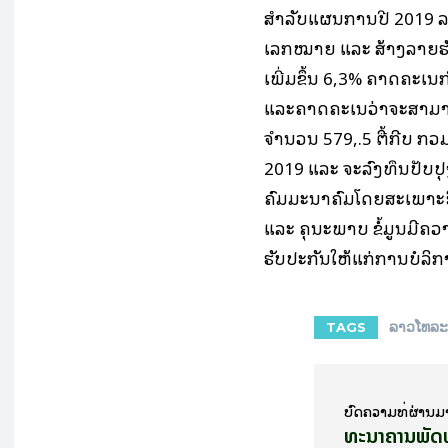
ສຳລັບແຜນການປີ 2019 ລລທ
ເລກໝາຍ ແລະ ສ້າງລາຍຮັບໃ
ເພີ່ມຂຶ້ນ 6,3% ຄາດຄະເນກຳ
ແລະຄາດຄະເນວ່າຈະສາມາ
ຈຳນວນ 579,.5 ຕື້ກີບ ກວ
2019 ແລະ ຈະລົງທຶນປັ
ຄົມມະນາຄົມໂດຍສະເພາະອິ
ແລະ ຄຸນະພາບ ຂໍ້ມູນມີຄ
ຮັບປະກັນໃຫ້ແກ່ການບໍລິກ
ລາວໂທລະ
TAGS
ບົດ​ຄວາມ​ທີ່​ຜ່ານ​ມ
ທະນາຄານພັດ