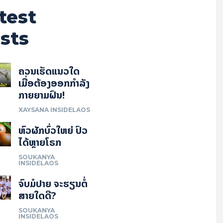
test
sts
ຄວນເຮັດແນວໃດ
ເມື່ອຕ້ອງອອກກຳລັງ
ກາຍຍາມຝົນ!
XAYSANA INSIDELAOS
ຫົວຜັກບົ່ວໃຫຍ່ ປົວ
ໄດ້ຫຼາຍໂຣກ
SOUKANYA
INSIDELAOS
ຈົບມໍປາຍ ຈະຮຽນຕໍ່
ສາຍໃດດີ?
SOUKANYA
INSIDELAOS