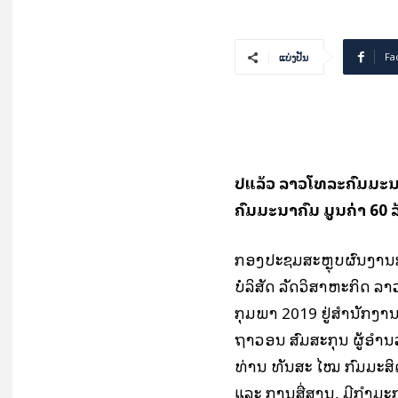
Fa
ແບ່ງປັນ
ປີແລ້ວ ລາວໂທລະຄົມມະ
ຄົມມະນາຄົມ ມູນຄ່າ 60 ລ
ກອງປະຊຸມສະຫຼຸບຜົນງານ
ບໍລິສັດ ລັດວິສາຫະກິດ ລາ
ກຸມພາ 2019 ຢູ່ສຳນັກງານ
ຖາວອນ ສົມສະກຸນ ຜູ້ອຳນ
ທ່ານ ທັນສະ ໄໝ ກົມມະສ
ແລະ ການສື່ສານ, ມີກຳມະ