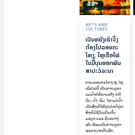
ARTS AND
CULTURES
ເປັນ​ຫຍັງ​ເຮົາ​ຈຶ່ງ​
ຕ້ອງ​ໄປລອຍ​ກະ​
ໂທງ, ໄຫຼ​ເຮືອ​ໄຟ
ໃນ​ມື້​​ບຸນ​ອອກ​ພັນ​
ສາ​ປະ​ວໍ​ລະ​ນາ
ການລອຍ​ກະ​ໂທງ ຫຼື ໄຫຼ
ເຮືອໄຟນີ້ ເປັນການບູຊາ
ແມ່ນໍ້າກໍຄືທາດທັງ 4 ຄື:
ດິນ, ນໍ້າ, ລົມ, ໄຟ ແມ່ນໍ້າ
ເປັນສິ່ງທີ່ໃຫ້ຄຸນຄ່າຕໍ່ທຸກ
ສິ່ງທີ່ມີຊີວິດເປັນຕົ້ນ
ມະນຸດ ແລະ ຊີວະນາໆ
ພັນ ພ້ອມເປັນການບູຊາ
ພະຍານາກຕື່ມອີກ.