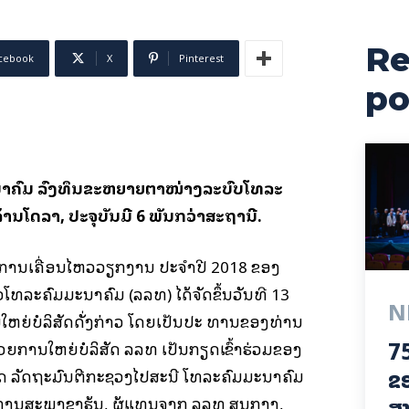
Re
cebook
X
Pinterest
po
ນາຄົມ ລົງທຶນຂະຫຍາຍຕາໜ່າງລະບົບໂທລະ
້ານໂດລາ, ປະຈຸບັນມີ 6 ພັນກວ່າສະຖານີ.
ການເຄື່ອນໄຫວວຽກງານ ປະຈຳປີ 2018 ຂອງ
ວໂທລະຄົມມະນາຄົມ (ລລທ) ໄດ້ຈັດຂຶ້ນວັນທີ 13
N
ໃຫຍ່ບໍລິສັດດັ່ງກ່າວ ໂດຍເປັນປະ ທານຂອງທ່ານ
75
ວຍການໃຫຍ່ບໍລິສັດ ລລທ ເປັນກຽດເຂົ້າຮ່ວມຂອງ
ຂອ
ິດ ລັດຖະມົນຕີກະຊວງໄປສະນີ ໂທລະຄົມມະນາຄົມ
ການສະພາຂາຮຸ້ນ, ຜູ້ແທນຈາກ ລລທ ສູນກາງ,
ສາ