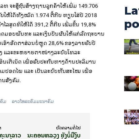
 ຈະສູ້ຊົນສ້າງຖານລູກຄ້າໃຫ້ເພີ່ມ 149.706
La
ຫ້ໄດ້ທັງໝົດ 1.974 ຕື້ກີບ ທຽບໃສ່ປີ 2018
po
ໄລສຸດທິໃຫ້ໄດ້ 391,2 ຕື້ກີບ ເພີ່ມຂຶ້ນ 19,8%
ດມອບພັນທະ ແລະເງິນປັນຜົນໃຫ້ແກ່ລັດຖະບານ
ມເອົາອັດຕາສ່ວນບໍ່ຫຼຸດ 28,6% ຂອງລາຍຮັບປີ
ບປຸງ ແລະຂະຫຍາຍຕາໜ່າງລະບົບໂທລະ
ນເຕີເນັດ ເພື່ອຮັບປະກັນທາງດ້ານປະລິມານ
ວາມປອດໄພ ແລະ ເປັນລະບົບທັນສະໄໝ ເພື່ອ
ານສັງຄົມ.
ຄົມ
ລາວໂທລະຄົມມະນາຄົມ
າ
ບົດ​ຄວາມ​ຕໍ່​ໄປ
ທະນາລາວ
ນະຄອນຫລວງ ຍັງບໍ່ມີງົບ