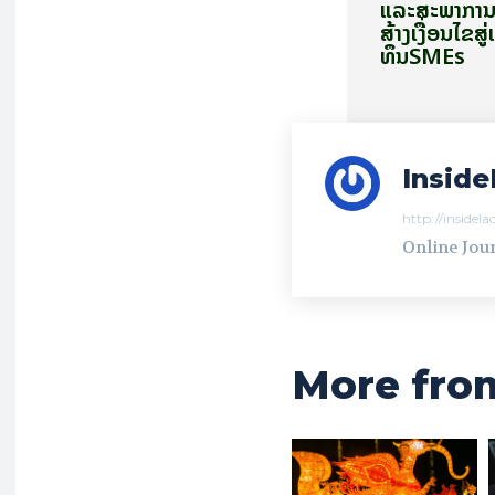
ແລະສະພາການຄ
ສ້າງເງື່ອນໄຂສູ່
ທຶນSMEs
Inside
http://insidel
Online Jour
More fro