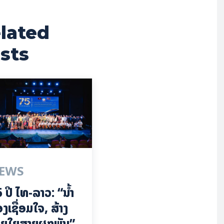
lated
sts
EWS
 ປີ ​ໄທ-ລາວ: “​ນ້ຳ​
ງ​ເຊື່ອມ​​ໃຈ, ສ້າງ
ຍໃຍ​ສາຍຜູກພັນ”