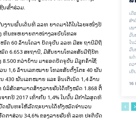
ນເຂົ້າຮ່ວມ.
ເດື
ສຳ
ົນງານພົ້ນເດັ່ນທີ່ ລລທ ຍາດມາໄດ້ໃນໄລຍະໜຶ່ງປີ
ເພາ
້ລົງ ທຶນຂະຫຍາຍຕາໜ່າງລະບົບໂທລະ
ວັ
ໜົດ 60 ລ້ານໂດລາ ປັດຈຸບັນ ລລທ ມີສະ ຖານີມືຖື
ໃນວ
ວັນ
ົດ 6.653 ສະຖານີ, ມີສັນຍານໂທລະສັບມືຖືປົກ
ແຕ່
ງ 8.500 ກວ່າບ້ານ ມາຮອດປັດຈຸບັນ ມີລູກຄ້າໃຊ້
ຄວາ
ວນ 1,6 ລ້ານເລກໝາຍ ໂທລະສັບຕັ້ງໂຕະ 40 ພັນ
ເປັ
 430 ພັນເລກໝາຍ ແລະ ອິນເຕີເນັດ 1,4 ລ້ານ
16
າ ບໍລິສັດສາມາດສ້າງລາຍຮັບໄດ້ທັງໝົດ 1.868 ຕື້
ນຈາກປີ 2017 ເທົ່າກັບ 1,4% ໃນນັ້ນ ມີກຳໄລສຸດທິ
ຕິບັດພັນທະໃຫ້ລັດຖະບານໄດ້ທັງໝົດຈຳນວນ
ອົາອັດຕາສ່ວນ 34,6% ຂອງລາຍຮັບທີ່ ລລທ ປະຕິບັດ