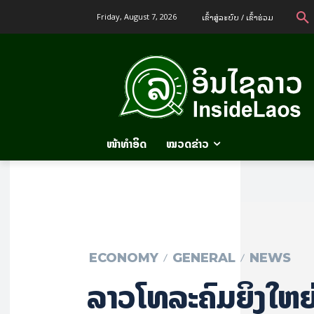
ເຂົ້າ​ສູ່​ລະ​ບົບ / ເຂົ້າ​ຮ່ວມ
Friday, August 7, 2026
ໜ້າທຳອິດ
ໝວດຂ່າວ
ECONOMY
GENERAL
NEWS
ລາວໂທລະຄົມ​ຍິ່ງ​ໃຫຍ