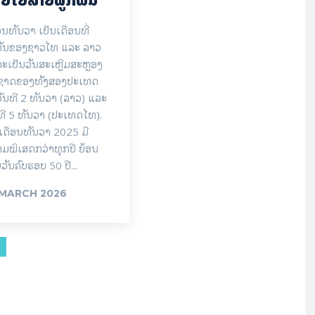
ອນທັນວາ ເປັນເດືອນທີ່
ຄັນຂອງຊາວໄທ ແລະ ລາວ
ະເປັນວັນສະເຫຼີມສະຫຼອງ
ນຊາດຂອງທັງສອງປະເທດ
ັນທີ 2 ທັນວາ (ລາວ) ແລະ
ທີ 5 ທັນວາ (ປະເທດໄທ).
ເດືອນທັນວາ 2025 ມີ
ມພິເສດກວ່າທຸກປີ ຍ້ອນ
ນວັນຄົບຮອບ 50 ປີ...
 MARCH 2026