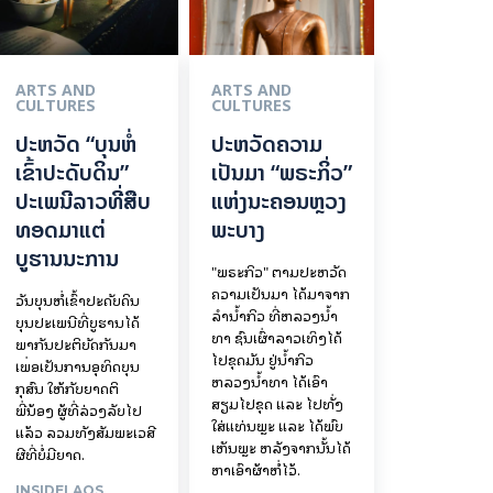
ARTS AND
ARTS AND
CULTURES
CULTURES
ປະຫວັດ “ບຸນຫໍ່
ປະຫວັດຄວາມ
ເຂົ້າປະດັບດິນ”
ເປັນມາ “ພຣະກິ່ວ”
ປະເພນີລາວທີ່ສືບ
ແຫ່ງນະຄອນຫຼວງ
ທອດມາແຕ່
ພະບາງ
ບູຮານນະການ
"ພຣະກິວ" ຕາມປະຫວັດ
ຄວາມເປັນມາ ໄດ້ມາຈາກ
ວັນບຸນຫໍ່ເຂົ້າປະດັບດິນ
ລຳນ້ຳກິວ ທີ່ຫລວງນ້ຳ
ບຸນປະເພນີທີ່ບູຮານໄດ້
ທາ ຊົນເຜົ່າລາວເທິງໄດ້
ພາກັນປະຕິບັດກັນມາ
ໄປຂຸດມັນ ຢູ່ນ້ຳກິວ
ເພື່ອເປັນການອຸທິດບຸນ
ຫລວງນ້ຳທາ ໄດ້ເອົາ
ກຸສົນ ໃຫ້ກັບຍາດຕິ
ສຽມໄປຂຸດ ແລະ ໄປທັ່ງ
ພີ່ນ້ອງ ຜູ້ທີ່ລ່ວງລັບໄປ
ໃສ່ແທ່ນພຼະ ແລະ ໄດ້ພົບ
ແລ້ວ ລວມທັງສັມພະເວສີ
ເຫັນພຼະ ຫລັງຈາກນັ້ນໄດ້
ຜີທີ່ບໍ່ມີຍາດ.
ຫາເອົາຜ້າຫໍ່ໄວ້.
INSIDELAOS