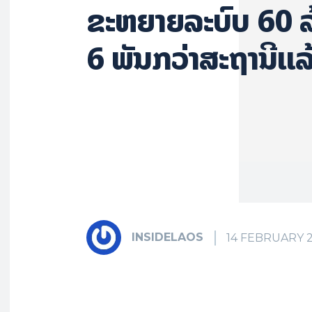
ຂະຫຍາຍ​ລະ​ບົບ 60 ລ້
6 ພັນ​ກວ່າ​ສະ​ຖາ​ນີແລ
INSIDELAOS
14 FEBRUARY 