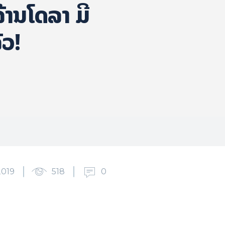
ານ​ໂດ​ລາ ມີ
້ວ!
2019
518
0