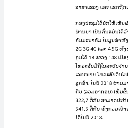
ສາຂາແຂວງ ແລະ ແຂກຖືກເຊີ
ກອງປະຊຸມໄດ້ຍົກໃຫ້ເຫັນຜ
ຜ່ານມາ ເປັນຕົ້ນແມ່ນໄດ
ຄົມມະນາຄົມ ໃນມູນຄ່າທັງ
2G 3G 4G ແລະ 4.5G ທັງໝ
ຄຸມໄດ້ 18 ແຂວງ 148 ເມືອ
ໂທລະສັບມືຖືໃນລະບົບຈຳນ
ເລກໝາຍ ໂທລະສັບວິນໂຟນ
ລູກຄ້າ. ໃນປີ 2018 ຜ່ານມ
ກີບ (ລວມອາກອນ) ເພີ່ມຂຶ້
322,7 ຕື້ກີບ ສາມາດປະ
541,5 ຕື້ກີບ ເຊິ່ງກວມເ
ໄດ້ໃນປີ 2018.