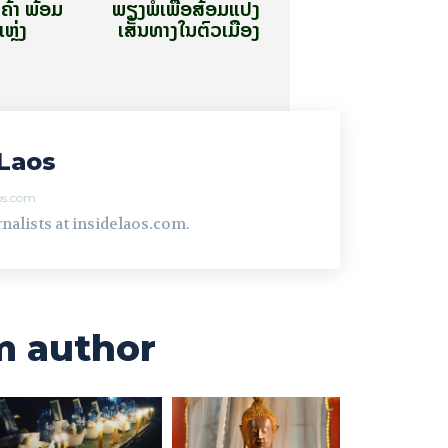
້າ ພ້ອມ
ພຽງພໍເພື່ອສ້ອມແປງ​
ແຫຼ່ງ
ເສັ້ນ​ທາງ​ໃນ​ຕົວ​ເມືອງ
Laos
aos.com
nalists at insidelaos.com.
m author