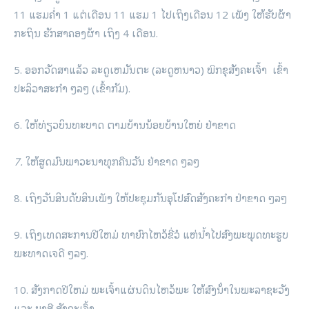
11 ແຮມຄໍ່າ 1 ແຕ່ເດືອນ 11 ແຮມ 1 ໄປເຖິງເດືອນ 12 ເພັງ ໃຫ້ຮັບຜ້າ
ກະຖິນ ຮັກສາຄອງຜ້າ ເຖິງ 4 ເດືອນ.
5. ອອກວັດສາແລ້ວ ລະດູເຫມັນຕະ (ລະດູຫນາວ) ພິກຂຸສັງຄະເຈົ້າ
ເຂົ້າ
ປະລິວາສະກໍາ ໆລໆ (ເຂົ້າກັມ).
6. ໃຫ້ທ່ຽວບິນທະບາດ ຕາມບ້ານນ້ອຍບ້ານໃຫຍ່ ຢ່າຂາດ
7.
ໃຫ້ສູດມົນພາວະນາທຸກຄືນວັນ ຢ່າຂາດ ໆລໆ
8. ເຖິງວັນສິນດັບສິນເພັງ ໃຫ້ປະຊຸມກັນອຸໂປສົດສັງຄະກໍາ ຢ່າຂາດ ໆລໆ
9. ເຖິງເທດສະການປີໃຫມ່ ທາຍົກໄຫວ້ຂີ່ວໍ ແຫ່​ນ້ຳໄປສົງພະພຸດທະຮູບ
ພະທາດເຈດີ ໆລໆ.
10. ສັງກາດປີໃຫມ່ ພະເຈົ້າແຜ່ນດິນໄຫວ້ພະ ໃຫ້ສົງນ້ໍາໃນພະລາຊະວັງ
ແລະ ບາສີ ສັງຄະເຈົ້າ.