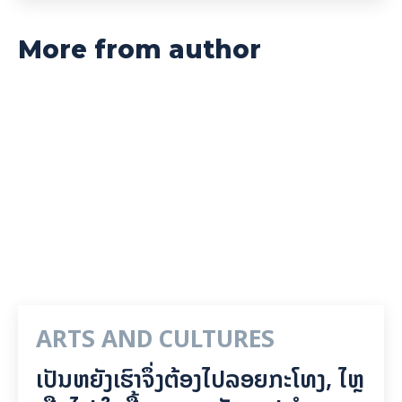
More from author
ARTS AND CULTURES
ເປັນ​ຫຍັງ​ເຮົາ​ຈຶ່ງ​ຕ້ອງ​ໄປລອຍ​ກະ​ໂທງ, ໄຫຼ​