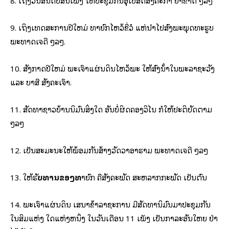
8. ເຖິງວັນສິນດັບສິນເພັງ ໃຫ້ປະຊຸມກັນອຸໂປສົດສັງຄະກໍາ ຢ່າຂາດ ໆລໆ
9. ເຖິງເທດສະການປີໃຫມ່ ທາຍົກໄຫວ້ຂີ່ວໍ ແຫ່​ນ້ຳໄປສົງພະພຸດທະຮູບ
ພະທາດເຈດີ ໆລໆ.
10. ສັງກາດປີໃຫມ່ ພະເຈົ້າແຜ່ນດິນໄຫວ້ພະ ໃຫ້ສົງນ້ໍາໃນພະລາຊະວັງ
ແລະ ບາສີ ສັງຄະເຈົ້າ.
11. ສັດທາຊາວບ້ານນິມົນສິ່ງໃດ ອັນບໍ່ຜິດຄອງວິໄນ ກໍໃຫ້ປະຕິບັດຕາມ
ໆລໆ
12. ເປັນສະມະນະໃຫ້ພ້ອມກັນສ້າງວັດວາອາຮາມ ພະທາດເຈດີ ໆລໆ
13. ໃຫ້ຮັ
ບທານຂອງທ
າຍົກ ຄືສັງຄະພັດ ສະຫລາກກະພັດ ເປັນຕົ້ນ
14. ພະເຈົ້າແຜ່ນດິນ ເສນາຂ້າລາຊະການ ມີສັດທານິມົນມາປະຊຸມກັນ
ໃນສິມແຫ່ງ ໃດແຫ່ງຫນຶ່ງ ໃນວັນເດືອນ 11 ເພັງ ເປັນກາລະອັນໃຫຍ ຢ່າ