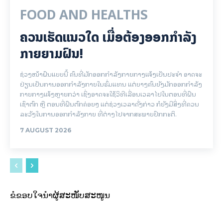
FOOD AND HEALTHS
ຄວນເຮັດແນວໃດ ເມື່ອຕ້ອງອອກກຳລັງ
ກາຍຍາມຝົນ!
ຊ່ວງໜ້າຝົນແບບນີ້ ຄົນທີ່ມັກອອກກຳລັງກາຍກາງແຈ້ງເປັນປະຈຳ ອາດຈະ
ປ່ຽນເປັນການອອກກຳລັງກາຍໃນຮົ່ມແທນ ແຕ່ບາງຄົນຍັງມັກອອກກຳລັງ
ກາຍກາງແຈ້ງຫຼາຍກວ່າ ເຊິ່ງອາດຈະໃຊ້ວິທີເລື່ອນເວລາໄປໃນຕອນທີ່ຝົນ
ເຊົາຕົກ ຫຼື ຕອນທີ່ຝົນຕົກຄ່ອຍໆ ແຕ່ຊ່ວງເວລາດັ່ງກ່າວ ກໍຍັງມີສິ່ງທີ່ຄວນ
ລະວັງໃນການອອກກຳລັງກາຍ ທີ່ຕ່າງໄປຈາກສະພາບປົກກະຕິ.
7 AUGUST 2026
ຂໍຂອບໃຈນຳຜູ້ສະໜັບສະໜູນ