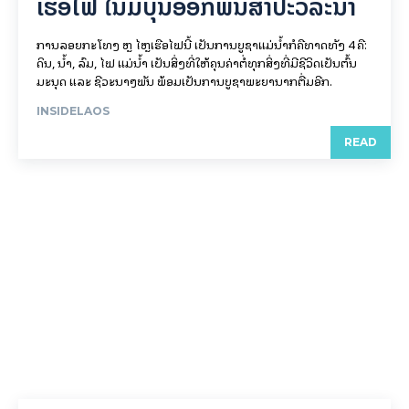
ເຮືອ​ໄຟ ໃນ​ມື້​​ບຸນ​ອອກ​ພັນ​ສາ​ປະ​ວໍ​ລະ​ນາ
ການລອຍ​ກະ​ໂທງ ຫຼື ໄຫຼເຮືອໄຟນີ້ ເປັນການບູຊາແມ່ນໍ້າກໍຄືທາດທັງ 4 ຄື:
ດິນ, ນໍ້າ, ລົມ, ໄຟ ແມ່ນໍ້າ ເປັນສິ່ງທີ່ໃຫ້ຄຸນຄ່າຕໍ່ທຸກສິ່ງທີ່ມີຊີວິດເປັນຕົ້ນ
ມະນຸດ ແລະ ຊີວະນາໆພັນ ພ້ອມເປັນການບູຊາພະຍານາກຕື່ມອີກ.
INSIDELAOS
READ