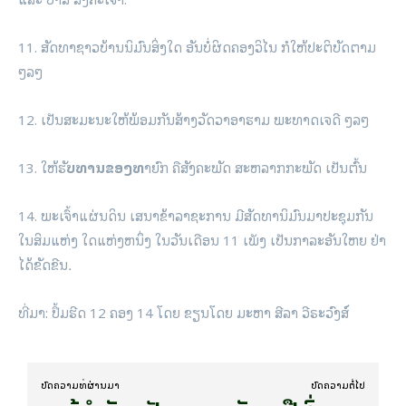
11. ສັດທາຊາວບ້ານນິມົນສິ່ງໃດ ອັນບໍ່ຜິດຄອງວິໄນ ກໍໃຫ້ປະຕິບັດຕາມ
ໆລໆ
12. ເປັນສະມະນະໃຫ້ພ້ອມກັນສ້າງວັດວາອາຮາມ ພະທາດເຈດີ ໆລໆ
13. ໃຫ້ຮັ
ບທານຂອງທ
າຍົກ ຄືສັງຄະພັດ ສະຫລາກກະພັດ ເປັນຕົ້ນ
14. ພະເຈົ້າແຜ່ນດິນ ເສນາຂ້າລາຊະການ ມີສັດທານິມົນມາປະຊຸມກັນ
ໃນສິມແຫ່ງ ໃດແຫ່ງຫນຶ່ງ ໃນວັນເດືອນ 11 ເພັງ ເປັນກາລະອັນໃຫຍ ຢ່າ
ໄດ້ຂັດຂີນ
.
ທີ່ມາ: ປຶ້ມຮີດ 12 ຄອງ 14 ໂດຍ ຂຽນໂດຍ ມະຫາ ສີລາ ວີຣະວົງສ໌
ບົດ​ຄວາມ​ທີ່​ຜ່ານ​ມາ
ບົດ​ຄວາມ​ຕໍ່​ໄປ