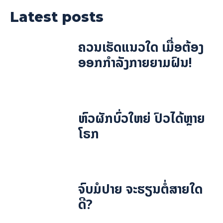
Latest posts
ຄວນເຮັດແນວໃດ ເມື່ອຕ້ອງ
ອອກກຳລັງກາຍຍາມຝົນ!
ຫົວຜັກບົ່ວໃຫຍ່ ປົວໄດ້ຫຼາຍ
ໂຣກ
ຈົບມໍປາຍ ຈະຮຽນຕໍ່ສາຍໃດ
ດີ?