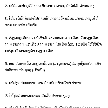
2. ໃຫ້ບົວລະບັດ​ກຸຕິວິຫານ ປັດຕາດ ກວາດ​ຍູ ຢ່າໃຫ້ວັດເສົ້າຫມອງ
.
3. ໃຫ້ປະຕິບັດຈັດທໍາໄປຕາມສັດທາຊາວບ້ານນິມົນ ມີການທໍາບຸນໃຫ້
ທານ ບວດຫົດ ເປັນຕົ້ນ.
4. ເຖິງລະດູເດືອນ 8 ໃຫ້ເຂົ້າວັດສາຕະຫລອດ 3 ເດືອນ ຈົນເຖິງເດືອນ
11 ແຮມຄໍ່າ 1 ແຕ່ເດືອນ 11 ແຮມ 1 ໄປເຖິງເດືອນ 12 ເພັງ ໃຫ້ຮັບຜ້າ
ກະຖິນ ຮັກສາຄອງຜ້າ ເຖິງ 4 ເດືອນ.
5. ອອກວັດສາແລ້ວ ລະດູເຫມັນຕະ (ລະດູຫນາວ) ພິກຂຸສັງຄະເຈົ້າ
ເຂົ້າ
ປະລິວາສະກໍາ ໆລໆ (ເຂົ້າກັມ).
6. ໃຫ້ທ່ຽວບິນທະບາດ ຕາມບ້ານນ້ອຍບ້ານໃຫຍ່ ຢ່າຂາດ
7.
ໃຫ້ສູດມົນພາວະນາທຸກຄືນວັນ ຢ່າຂາດ ໆລໆ