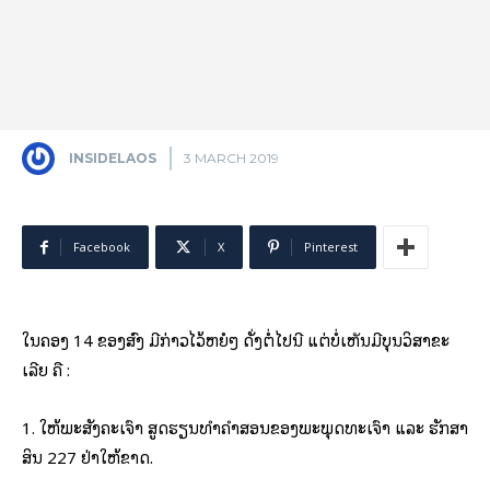
INSIDELAOS
3 MARCH 2019
Facebook
X
Pinterest
ໃນຄອງ 14 ຂອງສົງ ມີກ່າວໄວ້ຫຍໍ້ໆ ດັ່ງຕໍ່ໄປນີ້ ແຕ່ບໍ່ເຫັນມີບຸນວິສາຂະ
ເລີຍ ຄື :
1. ໃຫ້ພະສັງຄະເຈົ້າ ສູດຮຽນທໍາຄໍາສອນຂອງພະພຸດທະເຈົ້າ ແລະ ຮັກສາ
ສິນ 227 ຢ່າໃຫ້ຂາດ.