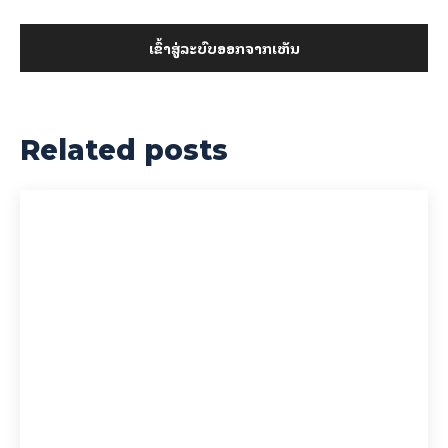
ເຂົ້າ​ສູ່​ລະ​ບົບ​ອອກ​ຈາກ​ເຫັນ
Related posts