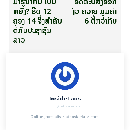
ມາ​ຮູ້​ນຳ​ກັນ ເປັນ​
ອັດຕະປືສົ່ງອອກ
ຫຍັງ? ຮີດ 12
ງົວ-ຄວາຍ ມູນຄ່າ
ຄອງ 14 ຈຶ່ງ​ສຳ​ຄັນ​
6 ຕື້ກວ່າກີບ
ຕໍ່​ກັບ​ປະ​ຊາ​ຊົນ​
ລາວ​
InsideLaos
http://insidelaos.com
Online Journalists at insidelaos.com.