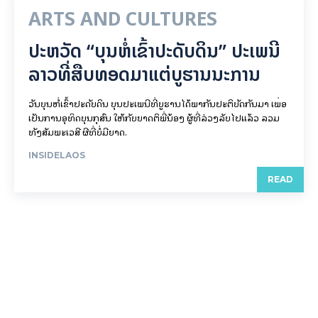
ARTS AND CULTURES
ປະຫວັດ “ບຸນຫໍ່ເຂົ້າປະດັບດິນ” ປະເພນີ
ລາວທີ່ສືບທອດມາແຕ່ບູຮານນະການ
ວັນບຸນຫໍ່ເຂົ້າປະດັບດິນ ບຸນປະເພນີທີ່ບູຮານໄດ້ພາກັນປະຕິບັດກັນມາ ເພື່ອ
ເປັນການອຸທິດບຸນກຸສົນ ໃຫ້ກັບຍາດຕິພີ່ນ້ອງ ຜູ້ທີ່ລ່ວງລັບໄປແລ້ວ ລວມ
ທັງສັມພະເວສີ ຜີທີ່ບໍ່ມີຍາດ.
INSIDELAOS
READ