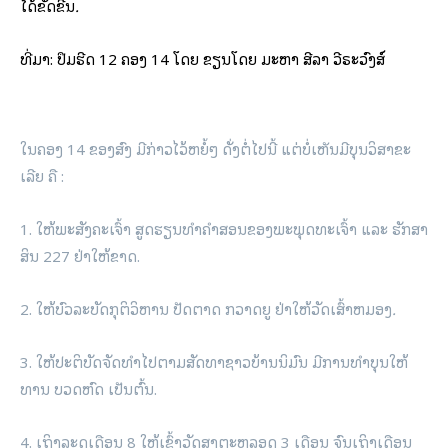
ໄດ້ຂັດຂີນ
.
ທີ່ມາ: ປຶ້ມຮີດ 12 ຄອງ 14 ໂດຍ ຂຽນໂດຍ ມະຫາ ສີລາ ວີຣະວົງສ໌
ໃນຄອງ 14 ຂອງສົງ ມີກ່າວໄວ້ຫຍໍ້ໆ ດັ່ງຕໍ່ໄປນີ້ ແຕ່ບໍ່ເຫັນມີບຸນວິສາຂະ
ເລີຍ ຄື :
1. ໃຫ້ພະສັງຄະເຈົ້າ ສູດຮຽນທໍາຄໍາສອນຂອງພະພຸດທະເຈົ້າ ແລະ ຮັກສາ
ສິນ 227 ຢ່າໃຫ້ຂາດ.
2. ໃຫ້ບົວລະບັດ​ກຸຕິວິຫານ ປັດຕາດ ກວາດ​ຍູ ຢ່າໃຫ້ວັດເສົ້າຫມອງ
.
3. ໃຫ້ປະຕິບັດຈັດທໍາໄປຕາມສັດທາຊາວບ້ານນິມົນ ມີການທໍາບຸນໃຫ້
ທານ ບວດຫົດ ເປັນຕົ້ນ.
4. ເຖິງລະດູເດືອນ 8 ໃຫ້ເຂົ້າວັດສາຕະຫລອດ 3 ເດືອນ ຈົນເຖິງເດືອນ