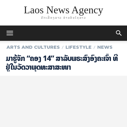
Laos News Agency
ມັກເລື່ອງລາວ ອ່ານອິນໄຊລາວ
ARTS AND CULTURES
LIFESTYLE
NEWS
ມາຮູ້ຈັກ “ຄອງ 14” ​ສຳ​ລັບ​ພ​ຣະ​ສົງ​ອົງ​ຄະ​ເຈົ້າ ທີ່​
ຢູ່​ໃນ​ວັດ​ວາ​ພຸດ​ທະ​ສາ​ສະ​ໜາ