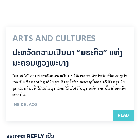
ARTS AND CULTURES
ປະຫວັດຄວາມເປັນມາ “ພຣະກິ່ວ” ແຫ່ງ
ນະຄອນຫຼວງພະບາງ
"ພຣະກິວ" ຕາມປະຫວັດຄວາມເປັນມາ ໄດ້ມາຈາກ ລຳນ້ຳກິວ ທີ່ຫລວງນ້ຳ
ທາ ຊົນເຜົ່າລາວເທິງໄດ້ໄປຂຸດມັນ ຢູ່ນ້ຳກິວ ຫລວງນ້ຳທາ ໄດ້ເອົາສຽມໄປ
ຂຸດ ແລະ ໄປທັ່ງໃສ່ແທ່ນພຼະ ແລະ ໄດ້ພົບເຫັນພຼະ ຫລັງຈາກນັ້ນໄດ້ຫາເອົາ
ຜ້າຫໍ່ໄວ້.
INSIDELAOS
READ
ອອກ​ຈາກ REPLY ເປັນ