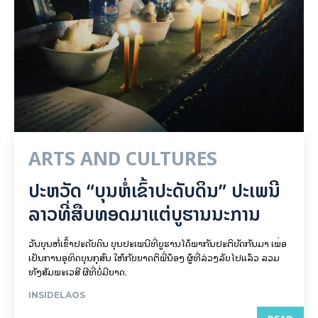
ARTS AND CULTURES
ປະຫວັດ “ບຸນຫໍ່ເຂົ້າປະດັບດິນ” ປະເພນີ
ລາວທີ່ສືບທອດມາແຕ່ບູຮານນະການ
ວັນບຸນຫໍ່ເຂົ້າປະດັບດິນ ບຸນປະເພນີທີ່ບູຮານໄດ້ພາກັນປະຕິບັດກັນມາ ເພື່ອ
ເປັນການອຸທິດບຸນກຸສົນ ໃຫ້ກັບຍາດຕິພີ່ນ້ອງ ຜູ້ທີ່ລ່ວງລັບໄປແລ້ວ ລວມ
ທັງສັມພະເວສີ ຜີທີ່ບໍ່ມີຍາດ.
INSIDELAOS