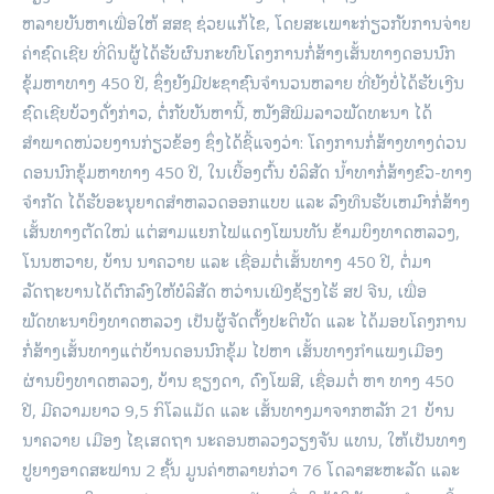
ຫລາຍ​ບັນຫາ​ເພື່ອ​ໃຫ້ ສສຊ ຊ່ວຍ​ແກ້​ໄຂ, ​ໂດຍ​ສະ​ເພາະ​ກ່ຽວກັບ​ການ​ຈ່າຍ​
ຄ່າ​ຊົດ​ເຊີຍ ທີ່​ດິນ​ຜູ້​ໄດ້​ຮັບ​ຜົນ​ກະທົບ​ໂຄງການ​ກໍ່ສ້າງ​ເສັ້ນທາງ​ດອນ​ນົກ​
ຂຸ້ມ​ຫາ​ທາງ 450 ປີ, ຊຶ່ງ​ຍັງ​ມີ​ປະຊາຊົນ​ຈຳນວນ​ຫລາຍ ທີ່​ຍັງ​ບໍ່​ໄດ້​ຮັບ​ເງີ​ນ
ຊົດ​​ເຊີຍ​ບ້ວງ​ດັ່ງກ່າວ, ຕໍ່ກັບ​ບັນຫາ​ນີ້, ໜັງສື​ພິມ​ລາວ​ພັດທະນາ ​ໄດ້
ສຳພາດໜ່ວຍງານ​ກ່ຽວຂ້ອງ ຊຶ່ງ​ໄດ້​ຊີ້​ແຈງ​ວ່າ: ​ໂຄງການ​ກໍ່ສ້າງ​ທາງ​ດ່ວນ​
ດອນ​ນົກ​ຂຸ້ມ​ຫາ​ທາງ 450 ປີ, ​ໃນ​ເບື້ອງຕົ້ນ ບໍລິສັດ ນ້ຳທາກໍ່ສ້າງ​ຂົວ-ທາງ
ຈຳກັດ ​ໄດ້​ຮັບ​ອະນຸຍາດ​ສຳ​ຫລວດ​ອອກ​ແບບ ​ແລະ ລົງທຶນ​ຮັບ​ເຫມົາ​ກໍ່ສ້າງ​
ເສັ້ນທາງ​ຕັດ​ໃໝ່ ​ແຕ່​ສາມ​ແຍກ​ໄຟ​ແດງ​ໂພນ​ທັນ ຂ້າມ​ບຶງ​ທາດຫລວງ, ​
ໂນນ​ຫວາຍ, ບ້ານ ນາ​ຄວາຍ ​ແລະ ​ເຊື່ອມ​ຕໍ່​ເສັ້ນທາງ 450 ​ປີ, ຕໍ່ມາ
ລັດຖະບານ​ໄດ້​ຕົກລົງ​ໃຫ້​ບໍລິສັດ ຫວ່ານ​ເພີງ​ຊ້ຽງ​ໄຮ້ ສປ ຈີນ, ​ເພື່ອ​
ພັດທະນາ​ບຶງ​ທາດຫລວງ ​ເປັນ​ຜູ້​ຈັດ​ຕັ້ງ​ປະຕິບັດ ​ແລະ ​ໄດ້​ມອບ​ໂຄງການ​
ກໍ່ສ້າງ​ເສັ້ນທາງ​ແຕ່​ບ້ານ​ດອນ​ນົກ​ຂຸ້ມ ​ໄປ​ຫາ ​ເສັ້ນທາງ​ກຳ​ແພງ​ເມືອງ
ຜ່ານ​ບຶງ​ທາດຫລວງ, ບ້ານ ຊຽງດາ, ດົງ​ໂພ​ສີ, ​ເຊື່ອມ​ຕໍ່ ຫາ ທາງ 450
ປີ, ມີ​ຄວາມ​ຍາວ 9,5 ກິ​ໂລ​ແມັດ ​ແລະ ​ເສັ້ນທາງ​ມາ​ຈາກ​ຫລັກ 21 ບ້ານ
ນາ​ຄວາຍ ​ເມືອງ ​ໄຊ​ເສດ​ຖາ ນະຄອນຫລວງ​ວຽງຈັນ ​ແທນ, ​ໃຫ້​ເປັນ​ທາງ​
ປູ​ຍາງ​ອາດສະ​ຟານ 2 ຊັ້ນ ມູນ​ຄ່າຫລາຍ​ກ່ວາ 76 ​ໂດລາ​ສະຫະລັດ ​ແລະ