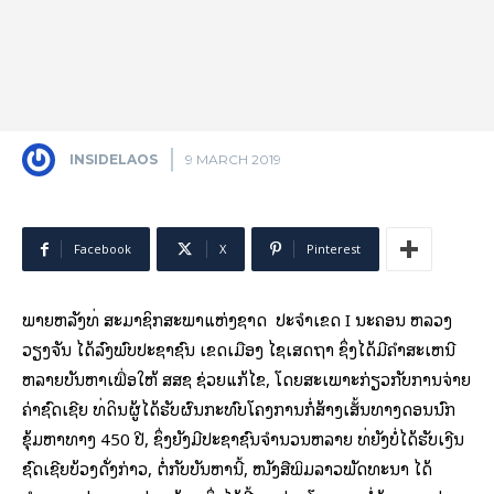
INSIDELAOS
9 MARCH 2019
Facebook
X
Pinterest
ພາຍ​ຫລັງ​ທີ່ ສະມາຊິກ​ສະພາ​ແຫ່ງ​ຊາດ ປະຈຳ​ເຂດ I ນະຄອນ ຫລວງ​
ວຽງຈັນ ​ໄດ້​ລົງ​ພົບ​ປະຊາຊົນ ​ເຂດ​ເມືອງ ​ໄຊ​ເສດ​ຖາ ຊຶ່ງ​ໄດ້​ມີ​ຄຳສະ​ເຫ​ນີ
ຫລາຍ​ບັນຫາ​ເພື່ອ​ໃຫ້ ສສຊ ຊ່ວຍ​ແກ້​ໄຂ, ​ໂດຍ​ສະ​ເພາະ​ກ່ຽວກັບ​ການ​ຈ່າຍ​
ຄ່າ​ຊົດ​ເຊີຍ ທີ່​ດິນ​ຜູ້​ໄດ້​ຮັບ​ຜົນ​ກະທົບ​ໂຄງການ​ກໍ່ສ້າງ​ເສັ້ນທາງ​ດອນ​ນົກ​
ຂຸ້ມ​ຫາ​ທາງ 450 ປີ, ຊຶ່ງ​ຍັງ​ມີ​ປະຊາຊົນ​ຈຳນວນ​ຫລາຍ ທີ່​ຍັງ​ບໍ່​ໄດ້​ຮັບ​ເງີ​ນ
ຊົດ​​ເຊີຍ​ບ້ວງ​ດັ່ງກ່າວ, ຕໍ່ກັບ​ບັນຫາ​ນີ້, ໜັງສື​ພິມ​ລາວ​ພັດທະນາ ​ໄດ້