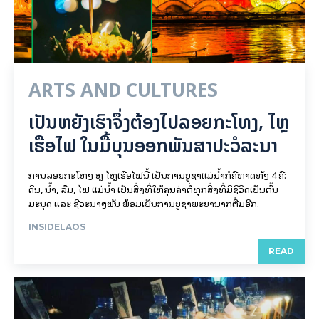
ARTS AND CULTURES
ເປັນ​ຫຍັງ​ເຮົາ​ຈຶ່ງ​ຕ້ອງ​ໄປລອຍ​ກະ​ໂທງ, ໄຫຼ​
ເຮືອ​ໄຟ ໃນ​ມື້​​ບຸນ​ອອກ​ພັນ​ສາ​ປະ​ວໍ​ລະ​ນາ
ການລອຍ​ກະ​ໂທງ ຫຼື ໄຫຼເຮືອໄຟນີ້ ເປັນການບູຊາແມ່ນໍ້າກໍຄືທາດທັງ 4 ຄື:
ດິນ, ນໍ້າ, ລົມ, ໄຟ ແມ່ນໍ້າ ເປັນສິ່ງທີ່ໃຫ້ຄຸນຄ່າຕໍ່ທຸກສິ່ງທີ່ມີຊີວິດເປັນຕົ້ນ
ມະນຸດ ແລະ ຊີວະນາໆພັນ ພ້ອມເປັນການບູຊາພະຍານາກຕື່ມອີກ.
INSIDELAOS
READ