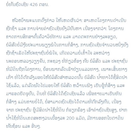
ບໍ່ທັນ​ຊົດ​ເຊີຍ 426 ຕອນ.
ຫົວໜ້າພະ​ແນ​ກດັ່ງກ່າວ ​ໃຫ້​ເຫດຜົນ​ວ່າ: ສາ​ເຫດ​ໂຄງການ​ດຳ​ເນີນ​
ຊັກ​ຊ້າ ​ແລະ ການ​ຈ່າຍ​ຄ່າ​ຊົດ​ເຊີຍ​ຍັງ​ມີ​ບັນຫາ ​ເນື່ອງ​ຈາກ​ວ່າ: ​ໂຄງການ​
ຂາດ​ການ​ສຶກສາ​ຄົ້ນ​ຄ້ວາ​ວິທີ​ການ ​ແລະ ມາດ​ຕະການ​ຢ່າງ​ລະອຽດ,
ບໍລິສັດ​ບໍ່ມີ​ງົບປະມານ​ພຽງພໍ​ໃນ​ການກໍ່ສ້າງ, ການ​ຊົດ​ເຊີຍ​ຈຳນວນໜຶ່ງຍັງ​
ຊັກ​ຊ້າ​ເຮັດ​ໃຫ້​ປະຊາຊົນ​ບໍ່ພໍ​ໃຈ, ​ເກີດ​ຄວາມ​ບໍ່​ເຂົ້າ​ໃຈ ລະຫວ່າງ
ນະຄອນຫລວງ​ວຽງຈັນ, ກະຊວງ ທີ່​ກ່ຽວຂ້ອງ ກັບ ບໍລິສັດ ​ແລະ ປະຊາຊົນ​
ທີ່​ມີ​ດິນ​ຖືກ​ໂຄງການ, ຍ້ອນ​ພາກ​ລັດ​ເຮົາ​ປ່ຽນ​ແລວ​ທາງ, ​ເພາະ​ເສັ້ນທາງ​
ເກົ່າ ທີ່​ໄດ້​ຕົກລົງ​ມອບ​ໃຫ້​ບໍລິສັດ​ສຳ​ຫລວດ​ນັ້ນ ບໍລິສັດ ນ້ຳທາ​ໄດ້​ຊື້ສິດ​ນຳ​
ໃຊ້​ແລ້ວ, ​ແຕ່​ລັດ​ພັດ​ໄປ​ມອບ​ໃຫ້ ບໍລິສັດ ຫວ້ານ​ເພີງ ​ເປັນ​ຜູ້ກໍ່ສ້າງ ​ແລະ
ມາ​ຮອດ​ປັດຈຸບັນ, ດິນ​ທີ່ ບໍລິສັດ​ໄດ້​ຊົດ​ເຊີຍ​ແລ້ວ ​ເພື່ອ​ຂາຍ​ມາ​ເປັນ​ທຶນ​
ກໍ່ສ້າງ ​ແມ່ນ​ຂາຍ​ບໍ່​ໄດ້, ບໍ່ສາມາດ​ຊົດ​ເຊີຍ​ໄດ້ຕາມ​ທີ່​ຕົກລົງ​ກັນ, ​ເນື່ອງ​
ຈາກ ປະຊາຊົນ ຜູ້​ມີ​ສິດ​ນຳ​ໃຊ້​ທີ່​ດິນ ກໍ​ຮຽກຮ້ອງ ​ເອົາ​ຄ່າ​ຊົດ​ເຊີຍ​ສູງ, ຢາກ​
ນ້ຳ​ໃຊ້​ທີ່​ດິນ​ເຂດ​ສະຫງວນ​ເບື້ອງລະ 200 ​ແມັດ, ມີ​ການ​ອອກ​ໃບ​ຕາດິນ​
ທັບ​ຊ້ອນ ​ແລະ ອື່ນໆ.