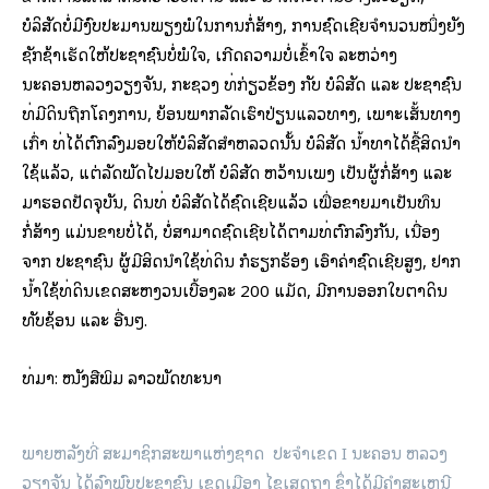
ບໍລິສັດ​ບໍ່ມີ​ງົບປະມານ​ພຽງພໍ​ໃນ​ການກໍ່ສ້າງ, ການ​ຊົດ​ເຊີຍ​ຈຳນວນໜຶ່ງຍັງ​
ຊັກ​ຊ້າ​ເຮັດ​ໃຫ້​ປະຊາຊົນ​ບໍ່ພໍ​ໃຈ, ​ເກີດ​ຄວາມ​ບໍ່​ເຂົ້າ​ໃຈ ລະຫວ່າງ
ນະຄອນຫລວງ​ວຽງຈັນ, ກະຊວງ ທີ່​ກ່ຽວຂ້ອງ ກັບ ບໍລິສັດ ​ແລະ ປະຊາຊົນ​
ທີ່​ມີ​ດິນ​ຖືກ​ໂຄງການ, ຍ້ອນ​ພາກ​ລັດ​ເຮົາ​ປ່ຽນ​ແລວ​ທາງ, ​ເພາະ​ເສັ້ນທາງ​
ເກົ່າ ທີ່​ໄດ້​ຕົກລົງ​ມອບ​ໃຫ້​ບໍລິສັດ​ສຳ​ຫລວດ​ນັ້ນ ບໍລິສັດ ນ້ຳທາ​ໄດ້​ຊື້ສິດ​ນຳ​
ໃຊ້​ແລ້ວ, ​ແຕ່​ລັດ​ພັດ​ໄປ​ມອບ​ໃຫ້ ບໍລິສັດ ຫວ້ານ​ເພີງ ​ເປັນ​ຜູ້ກໍ່ສ້າງ ​ແລະ
ມາ​ຮອດ​ປັດຈຸບັນ, ດິນ​ທີ່ ບໍລິສັດ​ໄດ້​ຊົດ​ເຊີຍ​ແລ້ວ ​ເພື່ອ​ຂາຍ​ມາ​ເປັນ​ທຶນ​
ກໍ່ສ້າງ ​ແມ່ນ​ຂາຍ​ບໍ່​ໄດ້, ບໍ່ສາມາດ​ຊົດ​ເຊີຍ​ໄດ້ຕາມ​ທີ່​ຕົກລົງ​ກັນ, ​ເນື່ອງ​
ຈາກ ປະຊາຊົນ ຜູ້​ມີ​ສິດ​ນຳ​ໃຊ້​ທີ່​ດິນ ກໍ​ຮຽກຮ້ອງ ​ເອົາ​ຄ່າ​ຊົດ​ເຊີຍ​ສູງ, ຢາກ​
ນ້ຳ​ໃຊ້​ທີ່​ດິນ​ເຂດ​ສະຫງວນ​ເບື້ອງລະ 200 ​ແມັດ, ມີ​ການ​ອອກ​ໃບ​ຕາດິນ​
ທັບ​ຊ້ອນ ​ແລະ ອື່ນໆ.
ທີ່​ມາ: ​ໜັງ​ສື​ພິມ ລາວ​ພັດ​ທະ​ນາ
ພາຍ​ຫລັງ​ທີ່ ສະມາຊິກ​ສະພາ​ແຫ່ງ​ຊາດ ປະຈຳ​ເຂດ I ນະຄອນ ຫລວງ​
ວຽງຈັນ ​ໄດ້​ລົງ​ພົບ​ປະຊາຊົນ ​ເຂດ​ເມືອງ ​ໄຊ​ເສດ​ຖາ ຊຶ່ງ​ໄດ້​ມີ​ຄຳສະ​ເຫ​ນີ