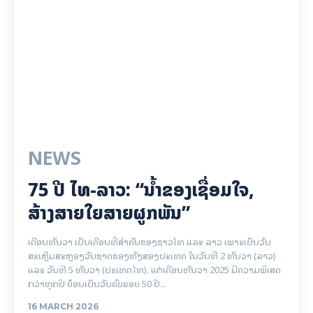
NEWS
75 ປີ ​ໄທ-ລາວ: “​ນ້ຳ​ຂອງ​ເຊື່ອມ​​ໃຈ,
ສ້າງສາຍໃຍ​ສາຍຜູກພັນ”
ເດືອນທັນວາ ເປັນເດືອນທີ່ສຳຄັນຂອງຊາວໄທ ແລະ ລາວ ເພາະເປັນວັນ
ສະເຫຼີມສະຫຼອງວັນຊາດຂອງທັງສອງປະເທດ ໃນວັນທີ 2 ທັນວາ (ລາວ)
ແລະ ວັນທີ 5 ທັນວາ (ປະເທດໄທ). ແຕ່ເດືອນທັນວາ 2025 ມີຄວາມພິເສດ
ກວ່າທຸກປີ ຍ້ອນເປັນວັນຄົບຮອບ 50 ປີ...
16 MARCH 2026