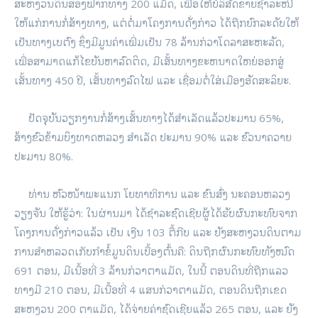
ສະຫງວນ​ດິນ​ສອງ​ຟາກ​ທາງ 200 ​ແມັດ, ​ເພື່ອ​ໃຫ້​ບໍລິສັດ​ຂາຍ​ຊຳລະໜີ້ ​
ໃຫ້​ແກ່​ການກໍ່ສ້າງ​ທາງ, ​ແຕ່​ຕໍ່ມາ​ໂຄງການ​ດັ່ງກ່າວ ​ໄດ້​ຖືກ​ຍົກ​ລະດັບ​ໃຫ້​
ເປັນ​ທາງ​ເບ​ຕົງ ຊຶ່ງ​ມີ​ມູນ​ຄ່າ​ເພີ່ມ​ເປັນ 78 ລ້ານ​ກ່ວາໂດ​ລາ​ສະຫະລັດ,
ເພື່ອ​ສາມາດແກ້​ໄຂ​ບັນຫາ​ລົດ​ຕິດ, ມີ​ເສັ້ນທາງ​ຂະຫນາດ​ໃຫຍ່​ອອກ​ສູ່​
ເສັ້ນທາງ 450 ປີ, ​ເສັ້ນທາງ​ລົດ​ໄຟ ​ແລະ ​ເຊື່ອມ​ຕໍ່​ໃສ່​ເມືອງ​ອັດ​ສະ​ລິ​ຍະ.
ປັດຈຸບັນ​ວຽກງານ​ກໍ່ສ້າງ​ເສັ້ນທາງ​ໄດ້​ສຳ​ເລັດ​​ແລ້ວປະມານ 65%,
ສ້າງ​ຂົວ​ຂ້າມ​ບຶງ​ທາດຫລວງ ສຳ​ເລັດ ປະມານ 90% ​ແລະ ຂົວ​ນາ​ຄວາຍ
ປະມານ 80%.
ທ່ານ ຫົວໜ້າພະ​ແນ​ກ ​ໂຍທາ​ທິການ ​ແລະ ຂົນ​ສົ່ງ ນະຄອນ​ຫລວງ​
ວຽງຈັນ ​ໃຫ້​ຮູ້​ວ່າ: ​ໃນ​ຜ່ານ​ມາ ​ໄດ້​ຊຳລະ​ຊົດ​​ເຊີຍຜູ້​ໄດ້​ຮັບ​ຜົນ​ກະທົບ​ຈາກ​
ໂຄງການ​ດັ່ງກ່າວ​ແລ້ວ ​ເປັນ ​ເງີ​ນ 103 ຕື້ກີບ ​ແລະ ຍັງ​ສະຫງວນ​ດິນ​ຕາມ​
ການ​ສຳ​ຫລວດ​ເກັບ​ກຳ​ຂໍ້ມູນ​ດິນ​ເບື້ອງຕົ້ນ​ຄື: ດິນ​ຖືກ​ຜົນ​ກະທົບ​ທັງໝົດ
691 ຕອນ, ມີ​ເນື້ອທີ່ 3 ລ້ານ​ກ່ວາຕາ​ແມັດ, ​ໃນ​ນີ້ ຕອນ​ດິນ​ທີ່​ຖືກ​ແລວ​
ທາງມີ 210 ຕອນ, ມີ​ເນື້ອທີ່ 4 ​ແສນ​ກ່ວາຕາ​ແມັດ, ຕອນ​ດິນ​ຖືກ​ເຂດ​
ສະຫງວນ 200 ຕາ​ແມັດ, ​ໄດ້​ຈ່າຍ​ຄ່າ​ຊົດ​ເຊີຍ​ແລ້​ວ 265 ຕອນ, ​ແລະ ຍັງ​