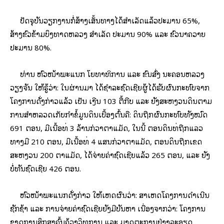
ປັດຈຸບັນ​ວຽກງານ​ກໍ່ສ້າງ​ເສັ້ນທາງ​ໄດ້​ສຳ​ເລັດ​​ແລ້ວປະມານ 65%,
ສ້າງ​ຂົວ​ຂ້າມ​ບຶງ​ທາດຫລວງ ສຳ​ເລັດ ປະມານ 90% ​ແລະ ຂົວ​ນາ​ຄວາຍ
ປະມານ 80%.
ທ່ານ ຫົວໜ້າພະ​ແນ​ກ ​ໂຍທາ​ທິການ ​ແລະ ຂົນ​ສົ່ງ ນະຄອນ​ຫລວງ​
ວຽງຈັນ ​ໃຫ້​ຮູ້​ວ່າ: ​ໃນ​ຜ່ານ​ມາ ​ໄດ້​ຊຳລະ​ຊົດ​​ເຊີຍຜູ້​ໄດ້​ຮັບ​ຜົນ​ກະທົບ​ຈາກ​
ໂຄງການ​ດັ່ງກ່າວ​ແລ້ວ ​ເປັນ ​ເງີ​ນ 103 ຕື້ກີບ ​ແລະ ຍັງ​ສະຫງວນ​ດິນ​ຕາມ​
ການ​ສຳ​ຫລວດ​ເກັບ​ກຳ​ຂໍ້ມູນ​ດິນ​ເບື້ອງຕົ້ນ​ຄື: ດິນ​ຖືກ​ຜົນ​ກະທົບ​ທັງໝົດ
691 ຕອນ, ມີ​ເນື້ອທີ່ 3 ລ້ານ​ກ່ວາຕາ​ແມັດ, ​ໃນ​ນີ້ ຕອນ​ດິນ​ທີ່​ຖືກ​ແລວ​
ທາງມີ 210 ຕອນ, ມີ​ເນື້ອທີ່ 4 ​ແສນ​ກ່ວາຕາ​ແມັດ, ຕອນ​ດິນ​ຖືກ​ເຂດ​
ສະຫງວນ 200 ຕາ​ແມັດ, ​ໄດ້​ຈ່າຍ​ຄ່າ​ຊົດ​ເຊີຍ​ແລ້​ວ 265 ຕອນ, ​ແລະ ຍັງ​
ບໍ່ທັນ​ຊົດ​ເຊີຍ 426 ຕອນ.
ຫົວໜ້າພະ​ແນ​ກດັ່ງກ່າວ ​ໃຫ້​ເຫດຜົນ​ວ່າ: ສາ​ເຫດ​ໂຄງການ​ດຳ​ເນີນ​
ຊັກ​ຊ້າ ​ແລະ ການ​ຈ່າຍ​ຄ່າ​ຊົດ​ເຊີຍ​ຍັງ​ມີ​ບັນຫາ ​ເນື່ອງ​ຈາກ​ວ່າ: ​ໂຄງການ​
ຂາດ​ການ​ສຶກສາ​ຄົ້ນ​ຄ້ວາ​ວິທີ​ການ ​ແລະ ມາດ​ຕະການ​ຢ່າງ​ລະອຽດ,