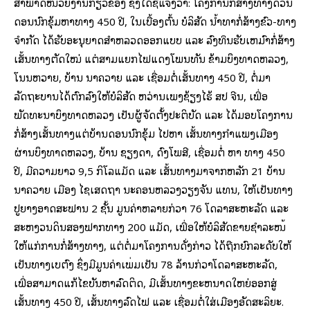
ສຳພາດໜ່ວຍງານ​ກ່ຽວຂ້ອງ ຊຶ່ງ​ໄດ້​ຊີ້​ແຈງ​ວ່າ: ​ໂຄງການ​ກໍ່ສ້າງ​ທາງ​ດ່ວນ​
ດອນ​ນົກ​ຂຸ້ມ​ຫາ​ທາງ 450 ປີ, ​ໃນ​ເບື້ອງຕົ້ນ ບໍລິສັດ ນ້ຳທາກໍ່ສ້າງ​ຂົວ-ທາງ
ຈຳກັດ ​ໄດ້​ຮັບ​ອະນຸຍາດ​ສຳ​ຫລວດ​ອອກ​ແບບ ​ແລະ ລົງທຶນ​ຮັບ​ເຫມົາ​ກໍ່ສ້າງ​
ເສັ້ນທາງ​ຕັດ​ໃໝ່ ​ແຕ່​ສາມ​ແຍກ​ໄຟ​ແດງ​ໂພນ​ທັນ ຂ້າມ​ບຶງ​ທາດຫລວງ, ​
ໂນນ​ຫວາຍ, ບ້ານ ນາ​ຄວາຍ ​ແລະ ​ເຊື່ອມ​ຕໍ່​ເສັ້ນທາງ 450 ​ປີ, ຕໍ່ມາ
ລັດຖະບານ​ໄດ້​ຕົກລົງ​ໃຫ້​ບໍລິສັດ ຫວ່ານ​ເພີງ​ຊ້ຽງ​ໄຮ້ ສປ ຈີນ, ​ເພື່ອ​
ພັດທະນາ​ບຶງ​ທາດຫລວງ ​ເປັນ​ຜູ້​ຈັດ​ຕັ້ງ​ປະຕິບັດ ​ແລະ ​ໄດ້​ມອບ​ໂຄງການ​
ກໍ່ສ້າງ​ເສັ້ນທາງ​ແຕ່​ບ້ານ​ດອນ​ນົກ​ຂຸ້ມ ​ໄປ​ຫາ ​ເສັ້ນທາງ​ກຳ​ແພງ​ເມືອງ
ຜ່ານ​ບຶງ​ທາດຫລວງ, ບ້ານ ຊຽງດາ, ດົງ​ໂພ​ສີ, ​ເຊື່ອມ​ຕໍ່ ຫາ ທາງ 450
ປີ, ມີ​ຄວາມ​ຍາວ 9,5 ກິ​ໂລ​ແມັດ ​ແລະ ​ເສັ້ນທາງ​ມາ​ຈາກ​ຫລັກ 21 ບ້ານ
ນາ​ຄວາຍ ​ເມືອງ ​ໄຊ​ເສດ​ຖາ ນະຄອນຫລວງ​ວຽງຈັນ ​ແທນ, ​ໃຫ້​ເປັນ​ທາງ​
ປູ​ຍາງ​ອາດສະ​ຟານ 2 ຊັ້ນ ມູນ​ຄ່າຫລາຍ​ກ່ວາ 76 ​ໂດລາ​ສະຫະລັດ ​ແລະ
ສະຫງວນ​ດິນ​ສອງ​ຟາກ​ທາງ 200 ​ແມັດ, ​ເພື່ອ​ໃຫ້​ບໍລິສັດ​ຂາຍ​ຊຳລະໜີ້ ​
ໃຫ້​ແກ່​ການກໍ່ສ້າງ​ທາງ, ​ແຕ່​ຕໍ່ມາ​ໂຄງການ​ດັ່ງກ່າວ ​ໄດ້​ຖືກ​ຍົກ​ລະດັບ​ໃຫ້​
ເປັນ​ທາງ​ເບ​ຕົງ ຊຶ່ງ​ມີ​ມູນ​ຄ່າ​ເພີ່ມ​ເປັນ 78 ລ້ານ​ກ່ວາໂດ​ລາ​ສະຫະລັດ,
ເພື່ອ​ສາມາດແກ້​ໄຂ​ບັນຫາ​ລົດ​ຕິດ, ມີ​ເສັ້ນທາງ​ຂະຫນາດ​ໃຫຍ່​ອອກ​ສູ່​
ເສັ້ນທາງ 450 ປີ, ​ເສັ້ນທາງ​ລົດ​ໄຟ ​ແລະ ​ເຊື່ອມ​ຕໍ່​ໃສ່​ເມືອງ​ອັດ​ສະ​ລິ​ຍະ.