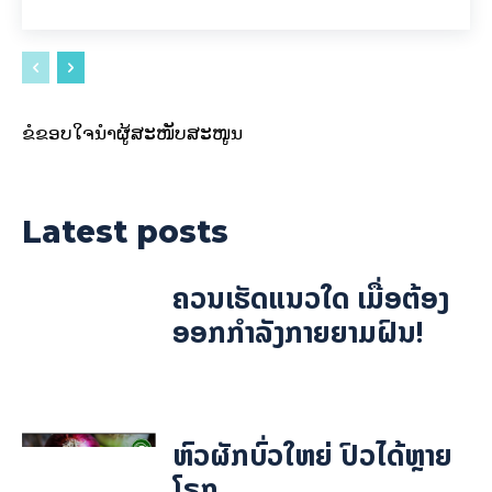
ຂໍຂອບໃຈນຳຜູ້ສະໜັບສະໜູນ
Latest posts
ຄວນເຮັດແນວໃດ ເມື່ອຕ້ອງ
ອອກກຳລັງກາຍຍາມຝົນ!
ຫົວຜັກບົ່ວໃຫຍ່ ປົວໄດ້ຫຼາຍ
ໂຣກ