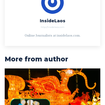
InsideLaos
http://insidelaos.com
Online Journalists at insidelaos.com.
More from author