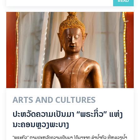
READ
ARTS AND CULTURES
ປະຫວັດຄວາມເປັນມາ “ພຣະກິ່ວ” ແຫ່ງ
ນະຄອນຫຼວງພະບາງ
"ພຣະກິວ" ຕາມປະຫວັດຄວາມເປັນມາ ໄດ້ມາຈາກ ລຳນ້ຳກິວ ທີ່ຫລວງນ້ຳ