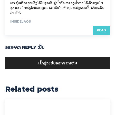
ທາ ຊົນເຜົ່າລາວເທິງໄດ້ໄປຂຸດມັນ ຢູ່ນ້ຳກິວ ຫລວງນ້ຳທາ ໄດ້ເອົາສຽມໄປ
ຂຸດ ແລະ ໄປທັ່ງໃສ່ແທ່ນພຼະ ແລະ ໄດ້ພົບເຫັນພຼະ ຫລັງຈາກນັ້ນໄດ້ຫາເອົາ
ຜ້າຫໍ່ໄວ້.
INSIDELAOS
READ
ອອກ​ຈາກ REPLY ເປັນ
ເຂົ້າ​ສູ່​ລະ​ບົບ​ອອກ​ຈາກ​ເຫັນ
Related posts