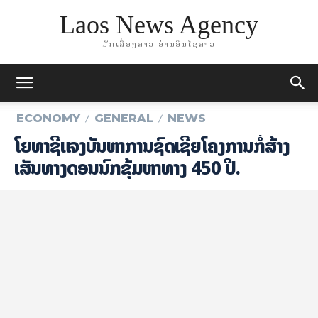
Laos News Agency
ມັກເລື່ອງລາວ ອ່ານອິນໄຊລາວ
ECONOMY
GENERAL
NEWS
ໂຍທາຊີ້​ແຈງ​ບັນຫາ​ການ​ຊົດ​ເຊີຍ​​ໂຄງການ​ກໍ່ສ້າງ​
ເສັ້ນທາງ​ດອນ​ນົກ​ຂຸ້ມ​ຫາ​ທາງ 450 ປີ.