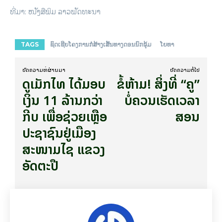
ທີ່​ມາ: ​ໜັງ​ສື​ພິມ ລາວ​ພັດ​ທະ​ນາ
TAGS
ຊົດ​ເຊີຍ​​ໂຄງການ​ກໍ່ສ້າງ​ເສັ້ນທາງ​ດອນ​ນົກ​ຂຸ້ມ​
ໂຍທາ
ບົດ​ຄວາມ​ທີ່​ຜ່ານ​ມາ
ບົດ​ຄວາມ​ຕໍ່​ໄປ
ດູເມັກໄທ ໄດ້ມອບ
ຂໍ້​ຫ້າມ! ສິ່ງ​ທີ່ “ຄູ”
ເງິນ 11 ລ້ານກວ່າ
ບໍ່​ຄວນ​ເຮັດເວ​ລາ​
ກີບ ເພື່ອຊ່ວຍ​ເຫຼືອ​
ສອ​ນ
ປະຊາຊົນຢູ່ເມືອງ
ສະໜາມໄຊ ແຂວງ
ອັດຕະປື