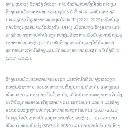
ທ່ານ ບຸນກອງ ສີຫາວົງ ກ່າວວ່າ: ການຈັດສໍາມະນາຄັ້ງນີ້ເພື່ອກະກຽມ
ສ້າງແຜນພັດທະນາສາທາລະນະສຸກ 5 ປີ ຄັ້ງທີ IX ແລະປຶກສາຫາລື
ກອບວຽກປະຕິຮູບສາທາລະນະສຸກໄລຍະ III (2021-2025) ເພື່ອບັນລຸ
ການປົກຄຸມສຸຂະພາບທົ່ວປວງຊົນ (UHC) ເພື່ອກະກຽມສ້າງແຜນ ແລະ
ວາງທິດທາງການປະຕິບັດວຽກຂອງກຸ່ມວິຊາການເພື່ອບັນລຸການປົກຄຸມສຸ
ຂະພາບທົ່ວປວງຊົນ (UHC) ເພື່ອສ້າງຄວາມເຂັ້ມແຂງໃຫ້ກົມມະຫາ
ພາກສາມາດກໍານົດສ້າງແຜນພັດທະນາສາທາລະນະສຸກ 5 ປີ ຄັ້ງທີ IX
(2021-2025).
ສ້າງແຜນພັດທະນາສາທາລະນະສຸກ ແລະກໍານົດທິດທາງກອບວຽກ
ຂອງກຸ່ມວິຊາການ, ຮ່ວມປະສານງານຂັ້ນສູນກາງ, ທ້ອງຖິ່ນ ແລະຄູ່ຮ່ວມ
ພັດທະນາ ແລະ ອົງການຈັດຕັ້ງສາກົນ, ເພື່ອເປັນການສະຫຼຸບການຈັດຕັ້ງ
ປະຕິບັດຍຸດທະສາດປະຕິຮູບສາທາ ລະນະສຸກໄລຍະ I ແລະ II ແລະສ້າງ
ແຜນກອບວຽກງານປະຕິຮູບສາທາລະນະສຸກໄລຍະ III (2021-2025)
ໂດຍສຸມໃສ່ບັນລຸການປົກຄຸມສຸຂະພາບທົ່ວປ ວງຊົນ (UHC) ແລະ ການ
ພັດທະນາແບບຍືນຍົງ (SDGs) ປີ 2030 ແລະ ການກໍານົດໃນການສ້າງ