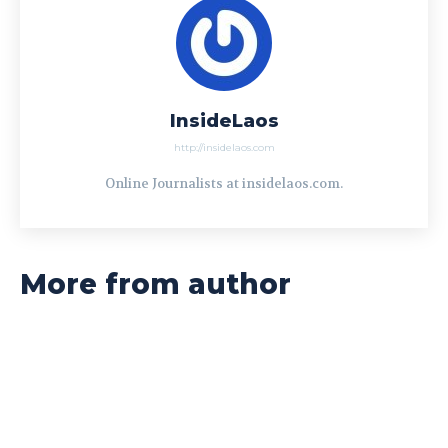
InsideLaos
http://insidelaos.com
Online Journalists at insidelaos.com.
More from author