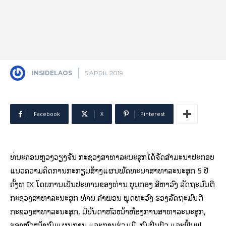
INSIDELAOS
5 APRIL 2019
Facebook
X
Pinterest
ທີ່ນະຄອນຫຼວງວຽງຈັນ ກະຊວງສາທາລະນະສຸກໄດ້ຈັດສໍາມະນາປະກອບ
ແນວຄວາມຄິດການກະກຽມສ້າງແຜນພັດທະນາສາທາລະນະສຸກ 5 ປີ
ຄັ້ງທີ IX ໂດຍການເປັນປະທານຂອງທ່ານ ບຸນກອງ ສີຫາວົງ ລັດຖະມົນຕີ
ກະຊວງສາທາລະນະສຸກ ທ່ານ ຄໍາພອນ ພຸດທະວົງ ຮອງລັດຖະມົນຕີ
ກະຊວງສາທາລະນະສຸກ, ມີບັນດາຫົວໜ້າຫ້ອງການສາທາລະນະສຸກ,
ຮອງຫົວໜ້າກົມແຜນການ ແລະການຮ່ວມມື, ກົມປິ່ນປົວ ແລະຟື້ນຟູ