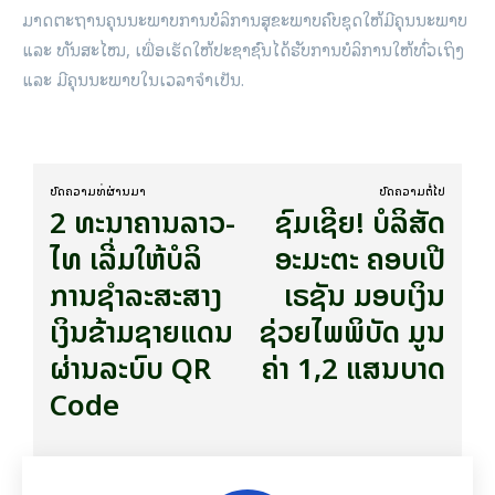
ມາດຕະຖານຄຸນນະພາບການບໍລິການສຸຂະພາບຄົບຊຸດໃຫ້ມີຄຸນນະພາບ
ແລະ ທັນສະໄໝ, ເພື່ອເຮັດໃຫ້ປະຊາຊົນໄດ້ຮັບການບໍລິການໃຫ້ທົ່ວເຖິງ
ແລະ ມີຄຸນນະພາບໃນເວລາຈໍາເປັນ.
ບົດ​ຄວາມ​ທີ່​ຜ່ານ​ມາ
ບົດ​ຄວາມ​ຕໍ່​ໄປ
2 ທະນາຄານລາວ-
ຊົມ​ເຊີຍ! ​ບໍ​ລິ​ສັດ
ໄທ ເລີ່ມ​ໃຫ້ບໍລິ
ອະມະຕະ ຄອບ​ເປີ​
ການຊໍາລະສະສາງ​
ເຣ​ຊັນ ມອບ​ເງິນ​
ເງິນຂ້າມຊາຍແດນ
ຊ່ວຍ​ໄພພິບັດ ມູນ​
ຜ່ານລະບົບ QR
ຄ່າ 1,2 ​ແສນ​ບາດ
Code