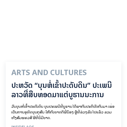
ARTS AND CULTURES
ປະຫວັດ “ບຸນຫໍ່ເຂົ້າປະດັບດິນ” ປະເພນີ
ລາວທີ່ສືບທອດມາແຕ່ບູຮານນະການ
ວັນບຸນຫໍ່ເຂົ້າປະດັບດິນ ບຸນປະເພນີທີ່ບູຮານໄດ້ພາກັນປະຕິບັດກັນມາ ເພື່ອ
ເປັນການອຸທິດບຸນກຸສົນ ໃຫ້ກັບຍາດຕິພີ່ນ້ອງ ຜູ້ທີ່ລ່ວງລັບໄປແລ້ວ ລວມ
ທັງສັມພະເວສີ ຜີທີ່ບໍ່ມີຍາດ.
INSIDELAOS