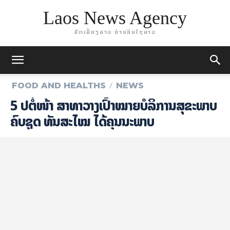
Laos News Agency
ມັກເລື່ອງລາວ ອ່ານອິນໄຊລາວ
FOOD AND HEALTHS
NEWS
5 ປີ​ຕໍ່​ໜ້າ ສາ​ທາ​ວາງ​ເປົ້າ​ໝາຍບໍລິການສຸຂະພາບ
ຄົບຊຸດ ທັນສະໄໝ ໄດ້ຄຸນນະພາບ