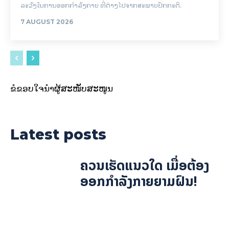
ລະວັງໃນການອອກກຳລັງກາຍ ທີ່ຕ່າງໄປຈາກສະພາບປົກກະຕິ.
7 AUGUST 2026
ຂໍຂອບໃຈນຳຜູ້ສະໜັບສະໜູນ
Latest posts
ຄວນເຮັດແນວໃດ ເມື່ອຕ້ອງ
ອອກກຳລັງກາຍຍາມຝົນ!