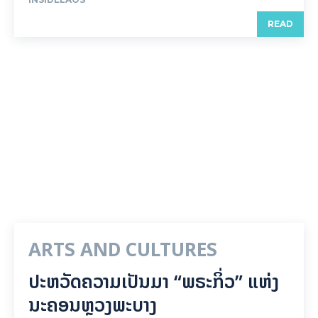
READ
ARTS AND CULTURES
ປະຫວັດຄວາມເປັນມາ “ພຣະກິ່ວ” ແຫ່ງ
ນະຄອນຫຼວງພະບາງ