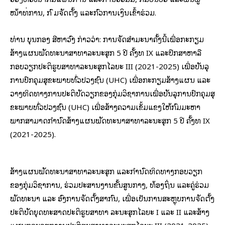
ໜ້າທີ່ການ, ກົ ມຈັດຕັ້ງ ແລະກົວການເງິນເຂົ້າຮ່ວມ.
ທ່ານ ບຸນກອງ ສີຫາວົງ ກ່າວວ່າ: ການຈັດສໍາມະນາຄັ້ງນີ້ເພື່ອກະກຽມ
ສ້າງແຜນພັດທະນາສາທາລະນະສຸກ 5 ປີ ຄັ້ງທີ IX ແລະປຶກສາຫາລື
ກອບວຽກປະຕິຮູບສາທາລະນະສຸກໄລຍະ III (2021-2025) ເພື່ອບັນລຸ
ການປົກຄຸມສຸຂະພາບທົ່ວປວງຊົນ (UHC) ເພື່ອກະກຽມສ້າງແຜນ ແລະ
ວາງທິດທາງການປະຕິບັດວຽກຂອງກຸ່ມວິຊາການເພື່ອບັນລຸການປົກຄຸມສຸ
ຂະພາບທົ່ວປວງຊົນ (UHC) ເພື່ອສ້າງຄວາມເຂັ້ມແຂງໃຫ້ກົມມະຫາ
ພາກສາມາດກໍານົດສ້າງແຜນພັດທະນາສາທາລະນະສຸກ 5 ປີ ຄັ້ງທີ IX
(2021-2025).
ສ້າງແຜນພັດທະນາສາທາລະນະສຸກ ແລະກໍານົດທິດທາງກອບວຽກ
ຂອງກຸ່ມວິຊາການ, ຮ່ວມປະສານງານຂັ້ນສູນກາງ, ທ້ອງຖິ່ນ ແລະຄູ່ຮ່ວມ
ພັດທະນາ ແລະ ອົງການຈັດຕັ້ງສາກົນ, ເພື່ອເປັນການສະຫຼຸບການຈັດຕັ້ງ
ປະຕິບັດຍຸດທະສາດປະຕິຮູບສາທາ ລະນະສຸກໄລຍະ I ແລະ II ແລະສ້າງ