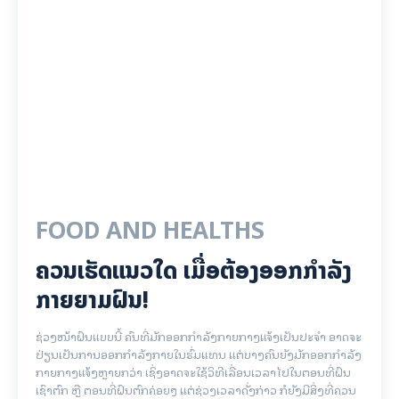
FOOD AND HEALTHS
ຄວນເຮັດແນວໃດ ເມື່ອຕ້ອງອອກກຳລັງ
ກາຍຍາມຝົນ!
ຊ່ວງໜ້າຝົນແບບນີ້ ຄົນທີ່ມັກອອກກຳລັງກາຍກາງແຈ້ງເປັນປະຈຳ ອາດຈະ
ປ່ຽນເປັນການອອກກຳລັງກາຍໃນຮົ່ມແທນ ແຕ່ບາງຄົນຍັງມັກອອກກຳລັງ
ກາຍກາງແຈ້ງຫຼາຍກວ່າ ເຊິ່ງອາດຈະໃຊ້ວິທີເລື່ອນເວລາໄປໃນຕອນທີ່ຝົນ
ເຊົາຕົກ ຫຼື ຕອນທີ່ຝົນຕົກຄ່ອຍໆ ແຕ່ຊ່ວງເວລາດັ່ງກ່າວ ກໍຍັງມີສິ່ງທີ່ຄວນ