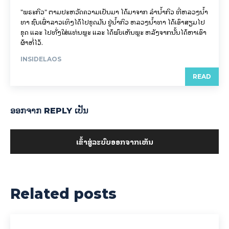
"ພຣະກິວ" ຕາມປະຫວັດຄວາມເປັນມາ ໄດ້ມາຈາກ ລຳນ້ຳກິວ ທີ່ຫລວງນ້ຳ
ທາ ຊົນເຜົ່າລາວເທິງໄດ້ໄປຂຸດມັນ ຢູ່ນ້ຳກິວ ຫລວງນ້ຳທາ ໄດ້ເອົາສຽມໄປ
ຂຸດ ແລະ ໄປທັ່ງໃສ່ແທ່ນພຼະ ແລະ ໄດ້ພົບເຫັນພຼະ ຫລັງຈາກນັ້ນໄດ້ຫາເອົາ
ຜ້າຫໍ່ໄວ້.
INSIDELAOS
READ
ອອກ​ຈາກ REPLY ເປັນ
ເຂົ້າ​ສູ່​ລະ​ບົບ​ອອກ​ຈາກ​ເຫັນ
Related posts