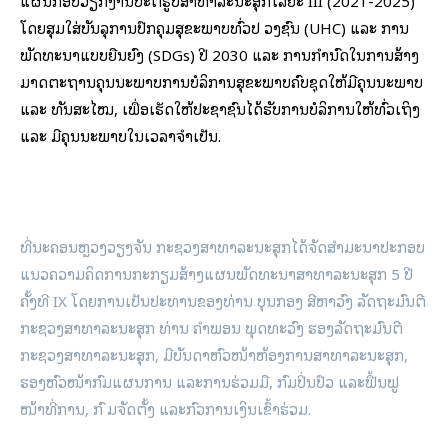
ແຜນກອບວຽກງານປະຕິຮູບສາທາລະນະສຸກໄລຍະ III (2021-2025)
ໂດຍສຸມໃສ່ບັນລຸການປົກຄຸມສຸຂະພາບທົ່ວປ ວງຊົນ (UHC) ແລະ ການ
ພັດທະນາແບບຍືນຍົງ (SDGs) ປີ 2030 ແລະ ການກໍານົດໃນການສ້າງ
ມາດຕະຖານຄຸນນະພາບການບໍລິການສຸຂະພາບຄົບຊຸດໃຫ້ມີຄຸນນະພາບ
ແລະ ທັນສະໄໝ, ເພື່ອເຮັດໃຫ້ປະຊາຊົນໄດ້ຮັບການບໍລິການໃຫ້ທົ່ວເຖິງ
ແລະ ມີຄຸນນະພາບໃນເວລາຈໍາເປັນ.
ທີ່ນະຄອນຫຼວງວຽງຈັນ ກະຊວງສາທາລະນະສຸກໄດ້ຈັດສໍາມະນາປະກອບ
ແນວຄວາມຄິດການກະກຽມສ້າງແຜນພັດທະນາສາທາລະນະສຸກ 5 ປີ
ຄັ້ງທີ IX ໂດຍການເປັນປະທານຂອງທ່ານ ບຸນກອງ ສີຫາວົງ ລັດຖະມົນຕີ
ກະຊວງສາທາລະນະສຸກ ທ່ານ ຄໍາພອນ ພຸດທະວົງ ຮອງລັດຖະມົນຕີ
ກະຊວງສາທາລະນະສຸກ, ມີບັນດາຫົວໜ້າຫ້ອງການສາທາລະນະສຸກ,
ຮອງຫົວໜ້າກົມແຜນການ ແລະການຮ່ວມມື, ກົມປິ່ນປົວ ແລະຟື້ນຟູ
ໜ້າທີ່ການ, ກົ ມຈັດຕັ້ງ ແລະກົວການເງິນເຂົ້າຮ່ວມ.