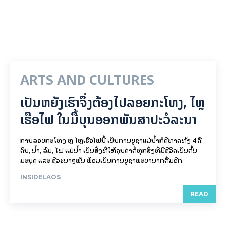
ARTS AND CULTURES
ເປັນ​ຫຍັງ​ເຮົາ​ຈຶ່ງ​ຕ້ອງ​ໄປລອຍ​ກະ​ໂທງ, ໄຫຼ​
ເຮືອ​ໄຟ ໃນ​ມື້​​ບຸນ​ອອກ​ພັນ​ສາ​ປະ​ວໍ​ລະ​ນາ
ການລອຍ​ກະ​ໂທງ ຫຼື ໄຫຼເຮືອໄຟນີ້ ເປັນການບູຊາແມ່ນໍ້າກໍຄືທາດທັງ 4 ຄື:
ດິນ, ນໍ້າ, ລົມ, ໄຟ ແມ່ນໍ້າ ເປັນສິ່ງທີ່ໃຫ້ຄຸນຄ່າຕໍ່ທຸກສິ່ງທີ່ມີຊີວິດເປັນຕົ້ນ
ມະນຸດ ແລະ ຊີວະນາໆພັນ ພ້ອມເປັນການບູຊາພະຍານາກຕື່ມອີກ.
INSIDELAOS
READ