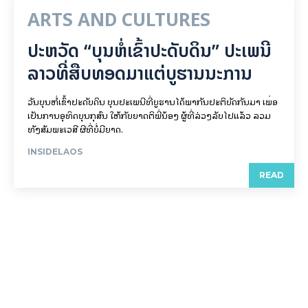
ARTS AND CULTURES
ປະຫວັດ “ບຸນຫໍ່ເຂົ້າປະດັບດິນ” ປະເພນີ
ລາວທີ່ສືບທອດມາແຕ່ບູຮານນະການ
ວັນບຸນຫໍ່ເຂົ້າປະດັບດິນ ບຸນປະເພນີທີ່ບູຮານໄດ້ພາກັນປະຕິບັດກັນມາ ເພື່ອ
ເປັນການອຸທິດບຸນກຸສົນ ໃຫ້ກັບຍາດຕິພີ່ນ້ອງ ຜູ້ທີ່ລ່ວງລັບໄປແລ້ວ ລວມ
ທັງສັມພະເວສີ ຜີທີ່ບໍ່ມີຍາດ.
INSIDELAOS
READ