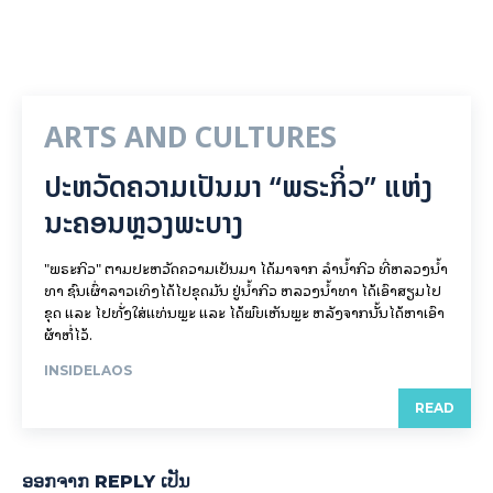
ARTS AND CULTURES
ປະຫວັດຄວາມເປັນມາ “ພຣະກິ່ວ” ແຫ່ງ
ນະຄອນຫຼວງພະບາງ
"ພຣະກິວ" ຕາມປະຫວັດຄວາມເປັນມາ ໄດ້ມາຈາກ ລຳນ້ຳກິວ ທີ່ຫລວງນ້ຳ
ທາ ຊົນເຜົ່າລາວເທິງໄດ້ໄປຂຸດມັນ ຢູ່ນ້ຳກິວ ຫລວງນ້ຳທາ ໄດ້ເອົາສຽມໄປ
ຂຸດ ແລະ ໄປທັ່ງໃສ່ແທ່ນພຼະ ແລະ ໄດ້ພົບເຫັນພຼະ ຫລັງຈາກນັ້ນໄດ້ຫາເອົາ
ຜ້າຫໍ່ໄວ້.
INSIDELAOS
READ
ອອກ​ຈາກ REPLY ເປັນ