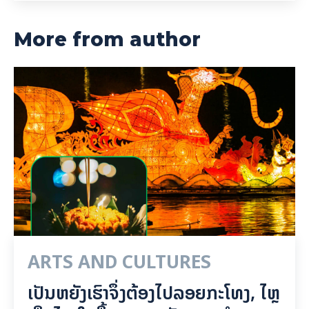
More from author
ARTS AND CULTURES
ເປັນ​ຫຍັງ​ເຮົາ​ຈຶ່ງ​ຕ້ອງ​ໄປລອຍ​ກະ​ໂທງ, ໄຫຼ​