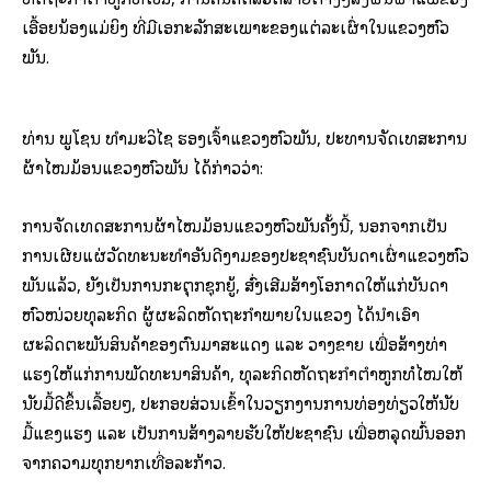
ເອື້ອຍນ້ອງແມ່ຍິງ ທີ່ມີເອກະລັກສະເພາະຂອງແຕ່ລະເຜົ່າໃນແຂວງຫົວ
ພັນ.
ທ່ານ ພູໂຊນ ທຳມະວິໄຊ ຮອງເຈົ້າແຂວງຫົວພັນ, ປະທານຈັດເທສະການ
ຜ້າໄໝມ້ອນແຂວງຫົວພັນ ໄດ້ກ່າວວ່າ:
ການຈັດເທດສະການຜ້າໄໝມ້ອນແຂວງຫົວພັນຄັ້ງນີ້, ນອກຈາກເປັນ
ການເຜີຍແຜ່ວັດທະນະທຳອັນດີງາມຂອງປະຊາຊົນບັນດາເຜົ່າແຂວງຫົວ
ພັນແລ້ວ, ຍັງເປັນການກະຕຸກຊຸກຍູ້, ສົ່ງເສີມສ້າງໂອກາດໃຫ້ແກ່ບັນດາ
ຫົວໜ່ວຍທຸລະກິດ ຜູ້ຜະລິດຫັດຖະກຳພາຍໃນແຂວງ ໄດ້ນຳເອົາ
ຜະລິດຕະພັນສິນຄ້າຂອງຕົນມາສະແດງ ແລະ ວາງຂາຍ ເພື່ອສ້າງທ່າ
ແຮງໃຫ້ແກ່ການພັດທະນາສິນຄ້າ, ທຸລະກິດຫັດຖະກຳຕຳຫູກທໍໄໝໃຫ້
ນັບມື້ດີຂຶ້ນເລື້ອຍໆ, ປະກອບສ່ວນເຂົ້າໃນວຽກງານການທ່ອງທ່ຽວໃຫ້ນັບ
ມື້ແຂງແຮງ ແລະ ເປັນການສ້າງລາຍຮັບໃຫ້ປະຊາຊົນ ເພື່ອຫລຸດພົ້ນອອກ
ຈາກຄວາມທຸກຍາກເທື່ອລະກ້າວ.