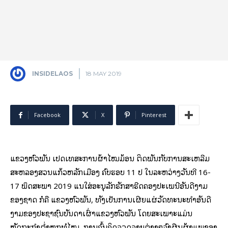
INSIDELAOS
18 MAY 2019
Facebook
X
Pinterest
ແຂວງຫົວພັນ ເປີດເທສະການຜ້າໄໝມ້ອນ ຕິດພັນກັບການສະເຫລີມ
ສະຫລອງສວນແກ້ວຫລັກເມືອງ ຄົບຮອບ 11 ປີ ໃນລະຫວ່າງວັນທີ 16-
17 ພຶດສະພາ 2019 ແນໃສ່ອະນຸລັກຮັກສາຮີດຄອງປະເພນີອັນດີງາມ
ຂອງຊາດ ກໍຄື ແຂວງຫົວພັນ, ທັງເປັນການເຜີຍແຜ່ວັດທະນະທຳອັນດີ
ງາມຂອງປະຊາຊົນບັນດາເຜົ່າແຂວງຫົວພັນ ໂດຍສະເພາະແມ່ນ
ຫັດຖະກຳຕ່ຳຫູກທໍໄໝ, ການຄົ້ນຄິດລວດລາຍຕ່າງໆລົງຜືນຜ້າແພຂອງ