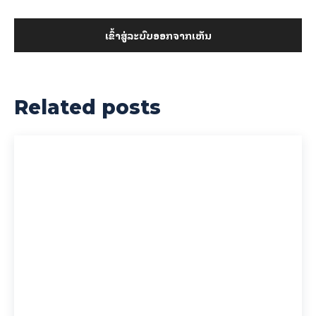
ເຂົ້າ​ສູ່​ລະ​ບົບ​ອອກ​ຈາກ​ເຫັນ
Related posts