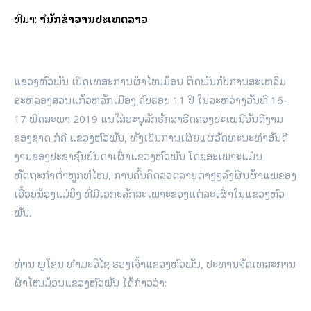
ທີ່ມາ:
ສຳນັກຂ່າວສານປະເທດລາວ
ແຂວງຫົວພັນ ເປີດເທສະການຜ້າໄໝມ້ອນ ຕິດພັນກັບການສະເຫລີມ
ສະຫລອງສວນແກ້ວຫລັກເມືອງ ຄົບຮອບ 11 ປີ ໃນລະຫວ່າງວັນທີ 16-
17 ພຶດສະພາ 2019 ແນໃສ່ອະນຸລັກຮັກສາຮີດຄອງປະເພນີອັນດີງາມ
ຂອງຊາດ ກໍຄື ແຂວງຫົວພັນ, ທັງເປັນການເຜີຍແຜ່ວັດທະນະທຳອັນດີ
ງາມຂອງປະຊາຊົນບັນດາເຜົ່າແຂວງຫົວພັນ ໂດຍສະເພາະແມ່ນ
ຫັດຖະກຳຕ່ຳຫູກທໍໄໝ, ການຄົ້ນຄິດລວດລາຍຕ່າງໆລົງຜືນຜ້າແພຂອງ
ເອື້ອຍນ້ອງແມ່ຍິງ ທີ່ມີເອກະລັກສະເພາະຂອງແຕ່ລະເຜົ່າໃນແຂວງຫົວ
ພັນ.
ທ່ານ ພູໂຊນ ທຳມະວິໄຊ ຮອງເຈົ້າແຂວງຫົວພັນ, ປະທານຈັດເທສະການ
ຜ້າໄໝມ້ອນແຂວງຫົວພັນ ໄດ້ກ່າວວ່າ: