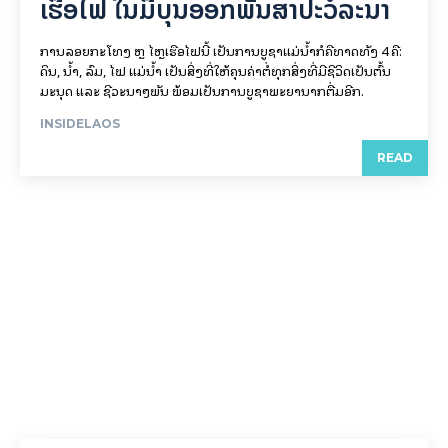
ເຮືອ​ໄຟ ໃນ​ມື້​​ບຸນ​ອອກ​ພັນ​ສາ​ປະ​ວໍ​ລະ​ນາ
ການລອຍ​ກະ​ໂທງ ຫຼື ໄຫຼເຮືອໄຟນີ້ ເປັນການບູຊາແມ່ນໍ້າກໍຄືທາດທັງ 4 ຄື:
ດິນ, ນໍ້າ, ລົມ, ໄຟ ແມ່ນໍ້າ ເປັນສິ່ງທີ່ໃຫ້ຄຸນຄ່າຕໍ່ທຸກສິ່ງທີ່ມີຊີວິດເປັນຕົ້ນ
ມະນຸດ ແລະ ຊີວະນາໆພັນ ພ້ອມເປັນການບູຊາພະຍານາກຕື່ມອີກ.
INSIDELAOS
READ