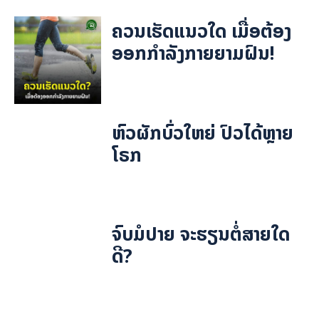
ຄວນເຮັດແນວໃດ ເມື່ອຕ້ອງ
ອອກກຳລັງກາຍຍາມຝົນ!
ຫົວຜັກບົ່ວໃຫຍ່ ປົວໄດ້ຫຼາຍ
ໂຣກ
ຈົບມໍປາຍ ຈະຮຽນຕໍ່ສາຍໃດ
ດີ?