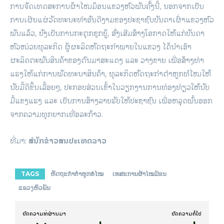
ການຈັດເທດສະການຜ້າໄໝມ້ອນແຂວງຫົວພັນຄັ້ງນີ້, ນອກຈາກເປັນ
ການເຜີຍແຜ່ວັດທະນະທຳອັນດີງາມຂອງປະຊາຊົນບັນດາເຜົ່າແຂວງຫົວ
ພັນແລ້ວ, ຍັງເປັນການກະຕຸກຊຸກຍູ້, ສົ່ງເສີມສ້າງໂອກາດໃຫ້ແກ່ບັນດາ
ຫົວໜ່ວຍທຸລະກິດ ຜູ້ຜະລິດຫັດຖະກຳພາຍໃນແຂວງ ໄດ້ນຳເອົາ
ຜະລິດຕະພັນສິນຄ້າຂອງຕົນມາສະແດງ ແລະ ວາງຂາຍ ເພື່ອສ້າງທ່າ
ແຮງໃຫ້ແກ່ການພັດທະນາສິນຄ້າ, ທຸລະກິດຫັດຖະກຳຕຳຫູກທໍໄໝໃຫ້
ນັບມື້ດີຂຶ້ນເລື້ອຍໆ, ປະກອບສ່ວນເຂົ້າໃນວຽກງານການທ່ອງທ່ຽວໃຫ້ນັບ
ມື້ແຂງແຮງ ແລະ ເປັນການສ້າງລາຍຮັບໃຫ້ປະຊາຊົນ ເພື່ອຫລຸດພົ້ນອອກ
ຈາກຄວາມທຸກຍາກເທື່ອລະກ້າວ.
ທີ່ມາ:
ສຳນັກຂ່າວສານປະເທດລາວ
TAGS
ຫັດຖະກຳຕ່ຳຫູກທໍໄໝ
ເທສະການຜ້າໄໝມ້ອນ
ແຂວງຫົວພັນ
ບົດ​ຄວາມ​ທີ່​ຜ່ານ​ມາ
ບົດ​ຄວາມ​ຕໍ່​ໄປ