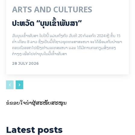
ARTS AND CULTURES
ປະຫວັດ “ບຸນເຂົ້າພັນສາ”
ວັນບຸນເຂົ້າພັນສາ ໃນປີນີ້ ແມ່ນກົງກັບ ວັນທີ 20 ກໍລະກົດ 2024 ຫຼື ຂຶ້ນ 15
ຄໍ່າ ເດືອນ 8 ລາວ ຊຶ່ງເປັນມື້ທີ່ຊາວພຸດທະສາສະໜາ ຈະໄດ້ພ້ອມກັນນຳພາ
ຄອບຄົວອອກໄປຟັງທຳມະເທສະໜາ ແລະ ໄດ້ມີການກະກຽມສິ່ງຂອງ
ຕ່າງໆ ເພື່ອໄປທຳບຸນໃນມື້ເຂົ້າພັນສາ
28 JULY 2026
ຂໍຂອບໃຈນຳຜູ້ສະໜັບສະໜູນ
Latest posts