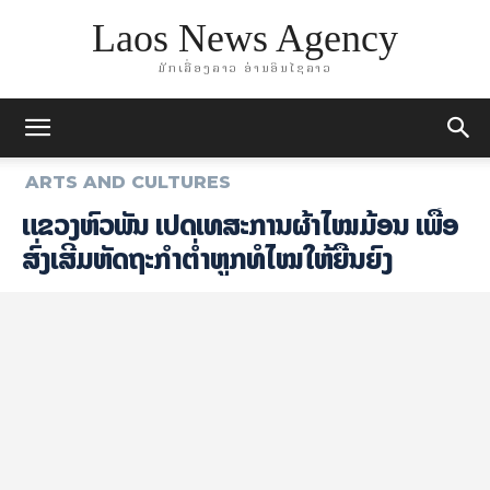
Laos News Agency
ມັກເລື່ອງລາວ ອ່ານອິນໄຊລາວ
ARTS AND CULTURES
ແຂວງຫົວພັນ ເປີດເທສະການຜ້າໄໝມ້ອນ ເພື່ອ
ສົ່ງເສີມຫັດຖະກຳຕ່ຳຫູກທໍໄໝໃຫ້ຍືນຍົງ