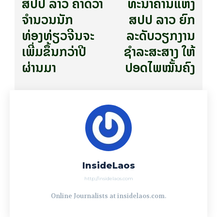
ສປປ ລາວ ຄາດວ່າ
ທະນາຄານແຫ່ງ
ຈໍານວນນັກ
ສປປ ລາວ ຍົກ
ທ່ອງທ່ຽວຈີນຈະ
ລະດັບວຽກງານ
ເພີ່ມຂຶ້ນກວ່າປີ
ຊຳລະສະສາງ ໃຫ້
ຜ່ານມາ
ປອດໄພໝັ້ນຄົງ
InsideLaos
http://insidelaos.com
Online Journalists at insidelaos.com.