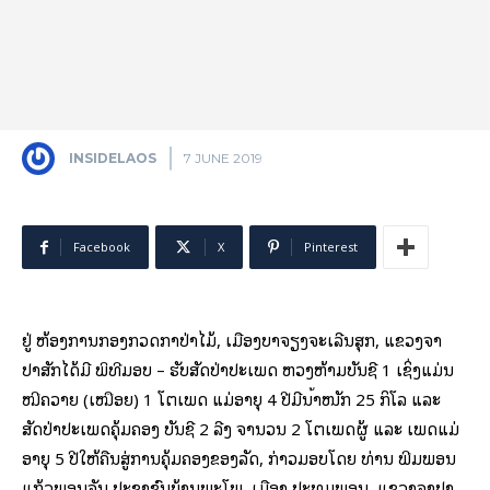
INSIDELAOS
7 JUNE 2019
Facebook
X
Pinterest
ຢູ່ ຫ້ອງການກອງກວດກາປ່າໄມ້, ເມືອງບາຈຽງຈະເລີນສຸກ, ແຂວງຈຳ
ປາສັກໄດ້ມີ ພິທີມອບ – ຮັບສັດປ່າປະເພດ ຫວງຫ້າມບັນຊີ 1 ເຊິ່ງແມ່ນ
ໝີຄວາຍ (ເໝືອຍ) 1 ໂຕເພດ ແມ່ອາຍຸ 4 ປີມີນ້ຳໜັກ 25 ກິໂລ ແລະ
ສັດປ່າປະເພດຄຸ້ມຄອງ ບັນຊີ 2 ລີງ ຈຳນວນ 2 ໂຕເພດຜູ້ ແລະ ເພດແມ່
ອາຍຸ 5 ປີໃຫ້ຄືນສູ່ການຄຸ້ມຄອງຂອງລັດ, ກ່າວມອບໂດຍ ທ່ານ ພີມພອນ
ແກ້ວພອນຈັນ ປະຊາຊົນບ້ານພະໂພ, ເມືອງ ປະທຸມພອນ, ແຂວງຈຳປາ