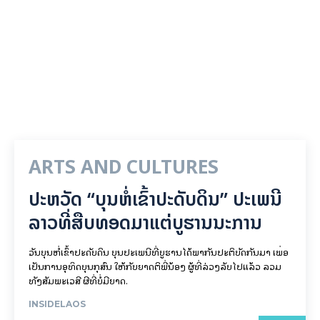
ARTS AND CULTURES
ປະຫວັດ “ບຸນຫໍ່ເຂົ້າປະດັບດິນ” ປະເພນີ
ລາວທີ່ສືບທອດມາແຕ່ບູຮານນະການ
ວັນບຸນຫໍ່ເຂົ້າປະດັບດິນ ບຸນປະເພນີທີ່ບູຮານໄດ້ພາກັນປະຕິບັດກັນມາ ເພື່ອ
ເປັນການອຸທິດບຸນກຸສົນ ໃຫ້ກັບຍາດຕິພີ່ນ້ອງ ຜູ້ທີ່ລ່ວງລັບໄປແລ້ວ ລວມ
ທັງສັມພະເວສີ ຜີທີ່ບໍ່ມີຍາດ.
INSIDELAOS