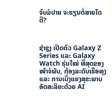
ຈົບມໍປາຍ ຈະຮຽນຕໍ່ສາຍໃດ
ດີ?
ຊຳຊຸງ ເປີດຕົວ Galaxy Z
Series ແລະ Galaxy
Watch ຮຸ່ນໃໝ່ ທີ່ສຸດຂອງ
ໜ້າຈໍພັບ, ກ້ອງລະດັບເຮືອທຸງ
ແລະ ການເບິ່ງແຍງສຸຂະພາບ
ອັດສະລິຍະດ້ວຍ AI