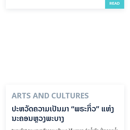
READ
ARTS AND CULTURES
ປະຫວັດຄວາມເປັນມາ “ພຣະກິ່ວ” ແຫ່ງ
ນະຄອນຫຼວງພະບາງ