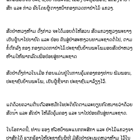
ສັກ ແລະ ກ່າວ ຮັບໂດຍຜູ້ຕາງໜ້າກອງກວດກາປ່າໄມ້ ແຂວງ.
ສັດປ່າຫວງຫ້າມ ດັ່ງກ່າວ ຈະໄດ້ມອບຕໍ່ໃຫ້ສວນ ສັດແຂວງຫຼວງພະບາງ
ເປັນຜູ້ນຳໄປບໍາບັດ ແລະ ປ່ອຍ ຄືນສູ່ປ່າສະຫງວນທຳມະຊາດຕໍ່ໄປ, ຕາມ
ຂໍ້ຕົກລົງ ຂອງ ກອງກວດກາປ່າໄມ້.ປະຊາຊົນ​ບ້ານ​ພະ​ໂພ​ມອບ​ສັດປ່າ​ຫວງ​
ຫ້າມ​ໃຫ້​ພາກ​ລັດ​ເພື່ອ​ປ່ອຍ​ສູ່​ທຳ​ມະ​ຊາດ
ສັດປ່າດັ່ງກ່າວໃນເມື່ອ ກ່ອນແມ່ນຢູ່ໃນການຄຸ້ມຄອງຂອງທ່ານ ພີມພອນ,
ປະຊາຊົນບ້ານພະໂພ, ເປັນຜູ້ຊື້ຈາກ ປະຊາຊົນມາລ້ຽງໄວ້.
ແຕ່ດ້ວຍຄວາມຕື່ນຕົວສະໝັກໃຈປະຕິບັດຕາມລະບຽບກົດໝາຍວ່າດ້ວຍ
ສັດນໍ້າ ແລະ ສັດປ່າ ໃຫ້ລັດຄຸ້ມຄອງ ແລະ ນຳໄປປ່ອຍຄືນສູ່ທຳມະຊາດ.
ໃນໂອກາດນີ້, ທ່ານ ຮອງ ຫົວໜ້າພະແນກກະສີກຳ ແລະ ປ່າໄມ້ແຂວງຈຳ
ປາສັກໄດ້ ຮຽກຮ້ອງໃຫ້ປະຊາຊົນຜູ້ທີ່ ມີສັດປ່າປະເພດຫວງຫ້າມ ໄວ້ໃນ