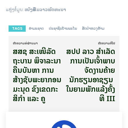
ແຫຼ່ງຂໍ້ມູນ:
ໜັງສືພິມລາວພັດທະນາ
TAGS
ທຳ​ມະ​ຊາດ
ປະຊາຊົນ​ບ້ານ​ພະ​ໂພ
ສັດປ່າ​ຫວງ​ຫ້າມ​
ບົດ​ຄວາມ​ທີ່​ຜ່ານ​ມາ
ບົດ​ຄວາມ​ຕໍ່​ໄປ
ສ​ສ​ຊ ສະ​ເໜີ​ລັດ​
ສປປ ລາວ ສຳເລັດ
ຖະ​ບານ​​ ພິ​ຈາ​ລະ​ນາ​
ການເປັນເຈົ້າພາບ
ຄືນບັນ​ຫາ ການ​
ຈັດງານຄ້າຍ​
ສ້າງ​ຊັບ​ພະ​ຍາ​ກອນ​
ນັກຮຽນ​ອາ​ຊຽນ ​
ມະ​ນຸດ​ ຂົງ​ເຂດ​ກະ​
ໃນ​ຍາມ​ພັກ​​ແລ້ງຄັ້ງ​
ສິ​ກຳ ແລະ ຄູ
ທີ III