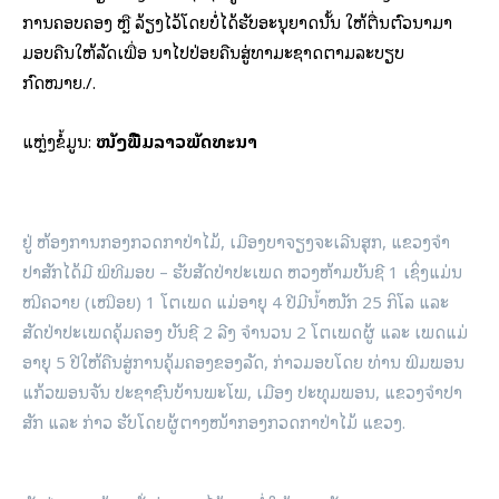
ການຄອບຄອງ ຫຼື ລ້ຽງໄວ້ໂດຍບໍ່ໄດ້ຮັບອະນຸຍາດນັ້ນ ໃຫ້ຕື່ນຕົວນຳມາ
ມອບຄືນໃຫ້ລັດເພື່ອ ນຳໄປປ່ອຍຄືນສູ່ທຳມະຊາດຕາມລະບຽບ
ກົດໝາຍ./.
ແຫຼ່ງຂໍ້ມູນ:
ໜັງສືພິມລາວພັດທະນາ
ຢູ່ ຫ້ອງການກອງກວດກາປ່າໄມ້, ເມືອງບາຈຽງຈະເລີນສຸກ, ແຂວງຈຳ
ປາສັກໄດ້ມີ ພິທີມອບ – ຮັບສັດປ່າປະເພດ ຫວງຫ້າມບັນຊີ 1 ເຊິ່ງແມ່ນ
ໝີຄວາຍ (ເໝືອຍ) 1 ໂຕເພດ ແມ່ອາຍຸ 4 ປີມີນ້ຳໜັກ 25 ກິໂລ ແລະ
ສັດປ່າປະເພດຄຸ້ມຄອງ ບັນຊີ 2 ລີງ ຈຳນວນ 2 ໂຕເພດຜູ້ ແລະ ເພດແມ່
ອາຍຸ 5 ປີໃຫ້ຄືນສູ່ການຄຸ້ມຄອງຂອງລັດ, ກ່າວມອບໂດຍ ທ່ານ ພີມພອນ
ແກ້ວພອນຈັນ ປະຊາຊົນບ້ານພະໂພ, ເມືອງ ປະທຸມພອນ, ແຂວງຈຳປາ
ສັກ ແລະ ກ່າວ ຮັບໂດຍຜູ້ຕາງໜ້າກອງກວດກາປ່າໄມ້ ແຂວງ.