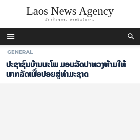
Laos News Agency
ມັກເລື່ອງລາວ ອ່ານອິນໄຊລາວ
GENERAL
ປະຊາຊົນ​ບ້ານ​ພະ​ໂພ​ ມອບ​ສັດປ່າ​ຫວງ​ຫ້າມ​ໃຫ້​
ພາກ​ລັດ​ເພື່ອ​ປ່ອຍ​ສູ່​ທຳ​ມະ​ຊາດ