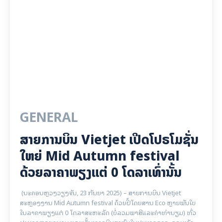
GENERAL
ສາຍການບິນ Vietjet ເປີດໂປຣໂມຊັ່ນ
ໃຫຍ່ Mid Autumn festival
ດ້ວຍລາຄາພຽງແຕ່ 0 ໂດລາເທົ່ານັ້ນ
(ນະຄອນຫຼວງວຽງຈັນ, 23 ກັນຍາ 2025) – ສາຍການບິນ Vietjet
ສະຫຼອງງານ Mid Autumn festival ດ້ວຍປີ້ໂດຍສານ Eco ຫຼາຍພັນໃບ
ໃນລາຄາພຽງແຕ່ 0 ໂດລາສະຫະລັດ (ບໍ່ລວມພາສີແລະຄ່າທໍານຽມ) ທົ່ວ