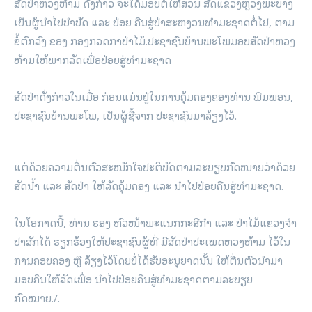
ສັດປ່າຫວງຫ້າມ ດັ່ງກ່າວ ຈະໄດ້ມອບຕໍ່ໃຫ້ສວນ ສັດແຂວງຫຼວງພະບາງ
ເປັນຜູ້ນຳໄປບໍາບັດ ແລະ ປ່ອຍ ຄືນສູ່ປ່າສະຫງວນທຳມະຊາດຕໍ່ໄປ, ຕາມ
ຂໍ້ຕົກລົງ ຂອງ ກອງກວດກາປ່າໄມ້.ປະຊາຊົນ​ບ້ານ​ພະ​ໂພ​ມອບ​ສັດປ່າ​ຫວງ​
ຫ້າມ​ໃຫ້​ພາກ​ລັດ​ເພື່ອ​ປ່ອຍ​ສູ່​ທຳ​ມະ​ຊາດ
ສັດປ່າດັ່ງກ່າວໃນເມື່ອ ກ່ອນແມ່ນຢູ່ໃນການຄຸ້ມຄອງຂອງທ່ານ ພີມພອນ,
ປະຊາຊົນບ້ານພະໂພ, ເປັນຜູ້ຊື້ຈາກ ປະຊາຊົນມາລ້ຽງໄວ້.
ແຕ່ດ້ວຍຄວາມຕື່ນຕົວສະໝັກໃຈປະຕິບັດຕາມລະບຽບກົດໝາຍວ່າດ້ວຍ
ສັດນໍ້າ ແລະ ສັດປ່າ ໃຫ້ລັດຄຸ້ມຄອງ ແລະ ນຳໄປປ່ອຍຄືນສູ່ທຳມະຊາດ.
ໃນໂອກາດນີ້, ທ່ານ ຮອງ ຫົວໜ້າພະແນກກະສີກຳ ແລະ ປ່າໄມ້ແຂວງຈຳ
ປາສັກໄດ້ ຮຽກຮ້ອງໃຫ້ປະຊາຊົນຜູ້ທີ່ ມີສັດປ່າປະເພດຫວງຫ້າມ ໄວ້ໃນ
ການຄອບຄອງ ຫຼື ລ້ຽງໄວ້ໂດຍບໍ່ໄດ້ຮັບອະນຸຍາດນັ້ນ ໃຫ້ຕື່ນຕົວນຳມາ
ມອບຄືນໃຫ້ລັດເພື່ອ ນຳໄປປ່ອຍຄືນສູ່ທຳມະຊາດຕາມລະບຽບ
ກົດໝາຍ./.