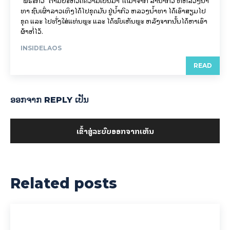
"ພຣະກິວ" ຕາມປະຫວັດຄວາມເປັນມາ ໄດ້ມາຈາກ ລຳນ້ຳກິວ ທີ່ຫລວງນ້ຳ
ທາ ຊົນເຜົ່າລາວເທິງໄດ້ໄປຂຸດມັນ ຢູ່ນ້ຳກິວ ຫລວງນ້ຳທາ ໄດ້ເອົາສຽມໄປ
ຂຸດ ແລະ ໄປທັ່ງໃສ່ແທ່ນພຼະ ແລະ ໄດ້ພົບເຫັນພຼະ ຫລັງຈາກນັ້ນໄດ້ຫາເອົາ
ຜ້າຫໍ່ໄວ້.
INSIDELAOS
READ
ອອກ​ຈາກ REPLY ເປັນ
ເຂົ້າ​ສູ່​ລະ​ບົບ​ອອກ​ຈາກ​ເຫັນ
Related posts