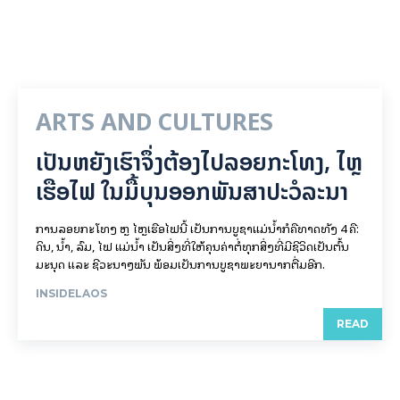
ARTS AND CULTURES
ເປັນ​ຫຍັງ​ເຮົາ​ຈຶ່ງ​ຕ້ອງ​ໄປລອຍ​ກະ​ໂທງ, ໄຫຼ​
ເຮືອ​ໄຟ ໃນ​ມື້​​ບຸນ​ອອກ​ພັນ​ສາ​ປະ​ວໍ​ລະ​ນາ
ການລອຍ​ກະ​ໂທງ ຫຼື ໄຫຼເຮືອໄຟນີ້ ເປັນການບູຊາແມ່ນໍ້າກໍຄືທາດທັງ 4 ຄື:
ດິນ, ນໍ້າ, ລົມ, ໄຟ ແມ່ນໍ້າ ເປັນສິ່ງທີ່ໃຫ້ຄຸນຄ່າຕໍ່ທຸກສິ່ງທີ່ມີຊີວິດເປັນຕົ້ນ
ມະນຸດ ແລະ ຊີວະນາໆພັນ ພ້ອມເປັນການບູຊາພະຍານາກຕື່ມອີກ.
INSIDELAOS
READ