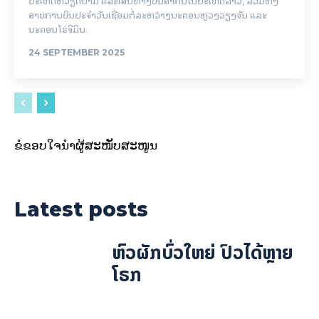
ປະເທດຫວຽດນາມ ແລະເສັ້ນທາງບິນສາກົນໃນປະເທດລາວ, ລວມທັງ
ສາຍການບິນປະຈໍາວັນເຊື່ອມຕໍ່ລະຫວ່າງນະຄອນຫຼວງວຽງຈັນ ແລະ
ນະຄອນໂຮ່ຈີມິນ.
24 SEPTEMBER 2025
ຂໍຂອບໃຈນຳຜູ້ສະໜັບສະໜູນ
Latest posts
ຫົວຜັກບົ່ວໃຫຍ່ ປົວໄດ້ຫຼາຍ
ໂຣກ