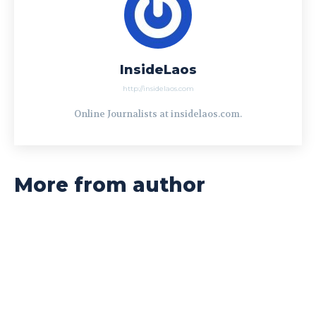
InsideLaos
http://insidelaos.com
Online Journalists at insidelaos.com.
More from author