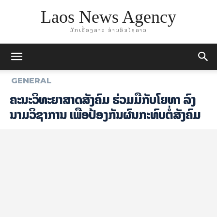
Laos News Agency
ມັກເລື່ອງລາວ ອ່ານອິນໄຊລາວ
GENERAL
ຄະນະວິທະຍາສາດສັງຄົມ ຮ່ວມມືກັບໂຍທາ ​ລົງ
ນາມວິ­ຊາ​ການ ເພື່ອປ້ອງກັນຜົນກະທົບຕໍ່ສັງຄົມ