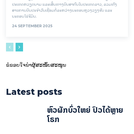
ປະເທດຫວຽດນາມ ແລະເສັ້ນທາງບິນສາກົນໃນປະເທດລາວ, ລວມທັງ
ສາຍການບິນປະຈໍາວັນເຊື່ອມຕໍ່ລະຫວ່າງນະຄອນຫຼວງວຽງຈັນ ແລະ
ນະຄອນໂຮ່ຈີມິນ.
24 SEPTEMBER 2025
ຂໍຂອບໃຈນຳຜູ້ສະໜັບສະໜູນ
Latest posts
ຫົວຜັກບົ່ວໃຫຍ່ ປົວໄດ້ຫຼາຍ
ໂຣກ