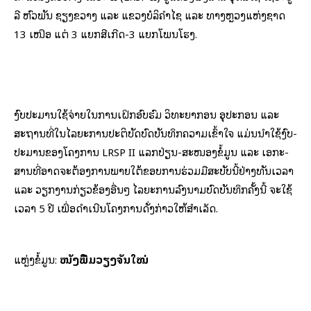
ລີ ຫົວ­ພັນ ຊຽງ​ຂວາງ ແລະ ແຂວງ​ບໍ​ລິ​ຄຳ​ໄຊ ແລະ ທາງ​ຫຼວງ​ແຫ່ງ​ຊາດ
13 ເໜືອ ແຕ່ 3 ແຍກ​ສີ​ເກີດ-3 ແຍກ​ໂພນ​ໂຮງ.
ງົບ­ປະ­ມານ​ໃຊ້​ຈ່າຍ​ໃນ​ການ​ເຝິກ­ອົບ­ຮົມ ວິ­ທະ­ຍາ­ກອນ ອຸ­ປະ­ກອນ ແລະ
ສະ­ຖານ­ທີ່​ໃນ​ໄລ­ຍະ​ການ​ປະ­ຕິ­ບັດ​ບົດ​ບັນ­ທຶກ​ຄວາມ​ເຂົ້າ­ໃຈ ແມ່ນ​ນຳ​ໃຊ້​ງົບ­
ປະ­ມານ​ຂອງ​ໂຄງ­ການ LRSP II ແລກ­ປ່ຽນ-ສະ­ໜອງ​ຂໍ້​ມູນ ແລະ ເອ­ກະ­
ສານ​ທີ່​ອາດ​ຈະ​ຕ້ອງ­ການ​ພາຍ​ໃຕ້​ຂອບ​ການ​ຮ່ວມ​ມື​ສະ­ບັບ​ນີ້​ຢ່າງ​ທັນ​ເວ­ລາ
ແລະ ວຽກ​ງານ​ກ່ຽວ­ຂ້ອງ​ອື່ນໆ ໄລ­ຍະ​ການ​ລົງ​ນາມ​ບົດ​ບັນ­ທຶກ​ຄັ້ງ​ນີ້ ຈະ​ໃຊ້​
ເວ­ລາ 5 ປີ ເພື່ອ​ດຳ­ເນີນ​ໂຄງ­ການ​ດັ່ງ­ກ່າວ​ໃຫ້​ສຳ­ເລັດ.
ແຫຼ່ງຂໍ້ມູນ:
ໜັງສືພິມວຽງຈັນໃໝ່