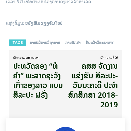
ເວ­ລາ 5 ປີ ເພື່ອ​ດຳ­ເນີນ​ໂຄງ­ການ​ດັ່ງ­ກ່າວ​ໃຫ້​ສຳ­ເລັດ.
ແຫຼ່ງຂໍ້ມູນ:
ໜັງສືພິມວຽງຈັນໃໝ່
TAGS
ການບໍລິການວິຊາການ
ການສຶກສາ
ຄົ້ນຄວ້າວິທະຍາສາດ
ບົດ​ຄວາມ​ທີ່​ຜ່ານ​ມາ
ບົດ​ຄວາມ​ຕໍ່​ໄປ
ປະຫວັດຂອງ “ຫໍ
ຄສສ ຈັດງານ
ຄໍາ” ພະລາດຊະວັງ
ແຂ່ງຂັນ ສິລະປະ-
ເກົ່າຂອງລາວ ແບບ
ວັນນະຄະດີ ປະຈຳ
ສິລະປະ ຝຣັ່ງ
ສົກສຶກສາ 2018-
2019