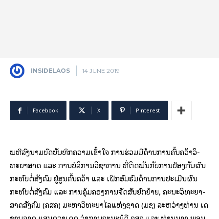
INSIDELAOS
14 JUNE 2019
Facebook
X
Pinterest
ພິ­ທີ​ລົງ​ນາມ​ບົດ​ບັນ­ທຶກ​ຄວາມ​ເຂົ້າ­ໃຈ ການ​ຮ່ວມ​ມື​ດ້ານ​ການ​ຄົ້ນ­ຄວ້າ​ວິ­
ທະ­ຍາ­ສາດ ແລະ ການ​ບໍ­ລິ­ການ​ວິ­ຊາ​ການ ທີ່​ຕິດ​ພັນ​ກັບ​ການ​ປ້ອງ​ກັນ​ຜົນ​
ກະ­ທົບ​ຕໍ່​ສັງ­ຄົມ ຢູ່​ສູນ​ຄົ້ນ­ຄວ້າ ແລະ ເຝີກ​ອົມ​ຮົມ​ດ້ານ​ການ​ປະ​ເມີນ​ຜົນ​
ກະທົບ​ຕໍ່​ສັງ­ຄົມ ແລະ ການ​ຄຸ້ມ​ຄອງ​ການ​ຈັດ​ສັນ​ຍົກ­ຍ້າຍ, ຄະ­ນະ​ວິ­ທະ­ຍາ­
ສາດ​ສັງ­ຄົມ (ຄສຄ) ມະ­ຫາ­ວິ­ທະ­ຍາ­ໄລ​ແຫ່ງ​ຊາດ (ມຊ) ລະ­ຫວ່າງ​ທ່ານ ເດ​
ຊາ­ນຸ​ລາດ ແສນ​ດວງ​ເດດ ວ່າ­ການ​ຄະ­ນະ­ບໍ­ດີ ຄສຄ ແລະ ທ່ານ​ນາງ ພອນ​