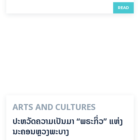
READ
ARTS AND CULTURES
ປະຫວັດຄວາມເປັນມາ “ພຣະກິ່ວ” ແຫ່ງ
ນະຄອນຫຼວງພະບາງ