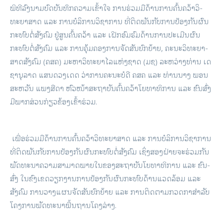
ພິ­ທີ​ລົງ​ນາມ​ບົດ​ບັນ­ທຶກ​ຄວາມ​ເຂົ້າ­ໃຈ ການ​ຮ່ວມ​ມື​ດ້ານ​ການ​ຄົ້ນ­ຄວ້າ​ວິ­
ທະ­ຍາ­ສາດ ແລະ ການ​ບໍ­ລິ­ການ​ວິ­ຊາ​ການ ທີ່​ຕິດ​ພັນ​ກັບ​ການ​ປ້ອງ​ກັນ​ຜົນ​
ກະ­ທົບ​ຕໍ່​ສັງ­ຄົມ ຢູ່​ສູນ​ຄົ້ນ­ຄວ້າ ແລະ ເຝີກ​ອົມ​ຮົມ​ດ້ານ​ການ​ປະ​ເມີນ​ຜົນ​
ກະທົບ​ຕໍ່​ສັງ­ຄົມ ແລະ ການ​ຄຸ້ມ​ຄອງ​ການ​ຈັດ​ສັນ​ຍົກ­ຍ້າຍ, ຄະ­ນະ​ວິ­ທະ­ຍາ­
ສາດ​ສັງ­ຄົມ (ຄສຄ) ມະ­ຫາ­ວິ­ທະ­ຍາ­ໄລ​ແຫ່ງ​ຊາດ (ມຊ) ລະ­ຫວ່າງ​ທ່ານ ເດ​
ຊາ­ນຸ​ລາດ ແສນ​ດວງ​ເດດ ວ່າ­ການ​ຄະ­ນະ­ບໍ­ດີ ຄສຄ ແລະ ທ່ານ​ນາງ ພອນ​
ສະ­ຫວັນ ແພງ​ສີ­ດາ ຫົວ­ໜ້າ​ສະ​ຖາ​ບັນ​ຄົ້ນ­ຄວ້າ​ໂຍ­ທາ​ທິ​ການ ແລະ ຂົນ­ສົ່ງ
ມີ​ພາກ­ສ່ວນ​ກ່ຽວ­ຂ້ອງ​ເຂົ້າ​ຮ່ວມ.
ເພື່ອ​ຮ່ວມ​ມື​ດ້ານ​ການ​ຄົ້ນ­ຄວ້າ​ວິ­ທະ­ຍາ­ສາດ ແລະ ການ​ບໍ­ລິ­ການ​ວິ­ຊາ​ການ​
ທີ່​ຕິດ​ພັນ​ກັບ​ການ​ປ້ອງ​ກັນ​ຜົນ​ກະ­ທົບ​ຕໍ່​ສັງ­ຄົມ ເຊິ່ງ​ສອງ​ຝ່າຍ​ຈະ​ຮ່ວມ​ກັນ​
ພັດ­ທະ­ນາ​ຄວາມ​ສາ­ມາດ​ພາຍ​ໃນ​ຂອງ​ສະ​ຖາ​ບັນ​ໂຍ­ທາ​ທິ​ການ ແລະ ຂົນ­
ສົ່ງ ໃນ​ຂົງ­ເຂດ​ວຽກ​ງານ​ການ​ປ້ອງ​ກັນ​ຜົນ​ກະ­ທົບ​ດ້ານ​ແວດ​ລ້ອມ ແລະ
ສັງ­ຄົມ ການ​ວາງ​ແຜນ​ຈັດ​ສັນ​ຍົກ­ຍ້າຍ ແລະ ການ​ຕິດ­ຕາມ​ກວດ­ກາ​ສຳ­ລັບ​
ໂຄງ­ການ​ພັດ­ທະ­ນາ​ພື້ນ­ຖານ​ໂຄງ​ລ່າງ.