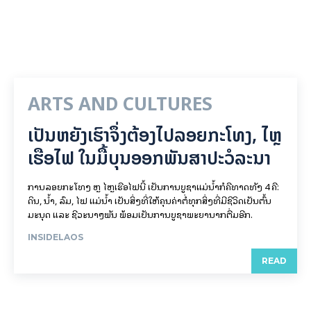
ARTS AND CULTURES
ເປັນ​ຫຍັງ​ເຮົາ​ຈຶ່ງ​ຕ້ອງ​ໄປລອຍ​ກະ​ໂທງ, ໄຫຼ​
ເຮືອ​ໄຟ ໃນ​ມື້​​ບຸນ​ອອກ​ພັນ​ສາ​ປະ​ວໍ​ລະ​ນາ
ການລອຍ​ກະ​ໂທງ ຫຼື ໄຫຼເຮືອໄຟນີ້ ເປັນການບູຊາແມ່ນໍ້າກໍຄືທາດທັງ 4 ຄື:
ດິນ, ນໍ້າ, ລົມ, ໄຟ ແມ່ນໍ້າ ເປັນສິ່ງທີ່ໃຫ້ຄຸນຄ່າຕໍ່ທຸກສິ່ງທີ່ມີຊີວິດເປັນຕົ້ນ
ມະນຸດ ແລະ ຊີວະນາໆພັນ ພ້ອມເປັນການບູຊາພະຍານາກຕື່ມອີກ.
INSIDELAOS
READ