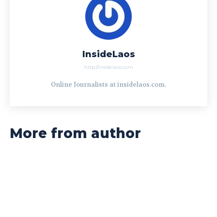
InsideLaos
http://insidelaos.com
Online Journalists at insidelaos.com.
More from author