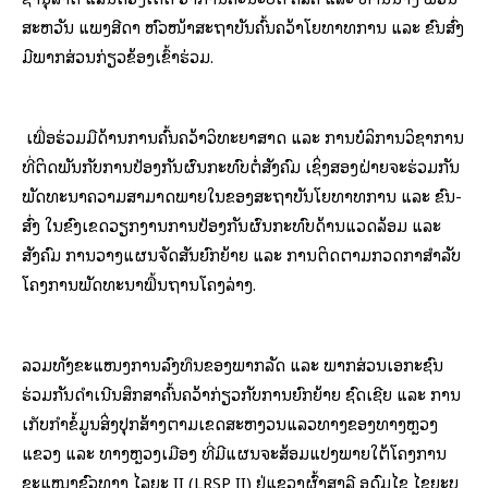
ສະ­ຫວັນ ແພງ​ສີ­ດາ ຫົວ­ໜ້າ​ສະ​ຖາ​ບັນ​ຄົ້ນ­ຄວ້າ​ໂຍ­ທາ​ທິ​ການ ແລະ ຂົນ­ສົ່ງ
ມີ​ພາກ­ສ່ວນ​ກ່ຽວ­ຂ້ອງ​ເຂົ້າ​ຮ່ວມ.
ເພື່ອ​ຮ່ວມ​ມື​ດ້ານ​ການ​ຄົ້ນ­ຄວ້າ​ວິ­ທະ­ຍາ­ສາດ ແລະ ການ​ບໍ­ລິ­ການ​ວິ­ຊາ​ການ​
ທີ່​ຕິດ​ພັນ​ກັບ​ການ​ປ້ອງ​ກັນ​ຜົນ​ກະ­ທົບ​ຕໍ່​ສັງ­ຄົມ ເຊິ່ງ​ສອງ​ຝ່າຍ​ຈະ​ຮ່ວມ​ກັນ​
ພັດ­ທະ­ນາ​ຄວາມ​ສາ­ມາດ​ພາຍ​ໃນ​ຂອງ​ສະ​ຖາ​ບັນ​ໂຍ­ທາ​ທິ​ການ ແລະ ຂົນ­
ສົ່ງ ໃນ​ຂົງ­ເຂດ​ວຽກ​ງານ​ການ​ປ້ອງ​ກັນ​ຜົນ​ກະ­ທົບ​ດ້ານ​ແວດ​ລ້ອມ ແລະ
ສັງ­ຄົມ ການ​ວາງ​ແຜນ​ຈັດ​ສັນ​ຍົກ­ຍ້າຍ ແລະ ການ​ຕິດ­ຕາມ​ກວດ­ກາ​ສຳ­ລັບ​
ໂຄງ­ການ​ພັດ­ທະ­ນາ​ພື້ນ­ຖານ​ໂຄງ​ລ່າງ.
ລວມ​ທັງ​ຂະ­ແໜງ­ການ​ລົງ­ທຶນ​ຂອງ​ພາກ​ລັດ ແລະ ພາກ­ສ່ວນ​ເອ­ກະ​ຊົນ
ຮ່ວມ​ກັນ​ດຳ­ເນີນ​ສຶກ​ສາ​ຄົ້ນ­ຄວ້າ​ກ່ຽວ​ກັບ​ການ​ຍົກ­ຍ້າຍ ຊົດ​ເຊີຍ ແລະ ການ​
ເກັບ​ກຳ​ຂໍ້​ມູນ​ສິ່ງ​ປຸກ​ສ້າງ​ຕາມ​ເຂດ​ສະ­ຫງວນ​ແລວ​ທາງ​ຂອງ​ທາງ​ຫຼວງ​
ແຂວງ ແລະ ທາງ​ຫຼວງ​ເມືອງ ທີ່​ມີ​ແຜນ​ຈະ​ສ້ອມ­ແປງ​ພາຍ​ໃຕ້​ໂຄງ­ການ​
ຂະ­ແໜງ​ຂົວ​ທາງ ໄລ­ຍະ II (LRSP II) ຢູ່​ແຂວງ​ຜົ້ງ​ສາ­ລີ ອຸ­ດົມ​ໄຊ ໄຊ​ຍະ​ບູ​