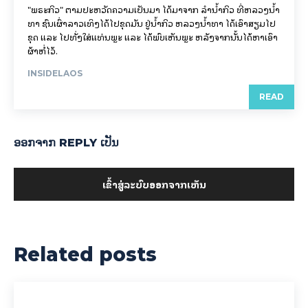
"ພຣະກິວ" ຕາມປະຫວັດຄວາມເປັນມາ ໄດ້ມາຈາກ ລຳນ້ຳກິວ ທີ່ຫລວງນ້ຳ
ທາ ຊົນເຜົ່າລາວເທິງໄດ້ໄປຂຸດມັນ ຢູ່ນ້ຳກິວ ຫລວງນ້ຳທາ ໄດ້ເອົາສຽມໄປ
ຂຸດ ແລະ ໄປທັ່ງໃສ່ແທ່ນພຼະ ແລະ ໄດ້ພົບເຫັນພຼະ ຫລັງຈາກນັ້ນໄດ້ຫາເອົາ
ຜ້າຫໍ່ໄວ້.
INSIDELAOS
READ
ອອກ​ຈາກ REPLY ເປັນ
ເຂົ້າ​ສູ່​ລະ​ບົບ​ອອກ​ຈາກ​ເຫັນ
Related posts