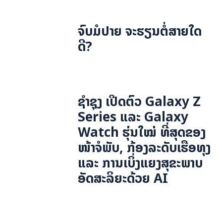
ຈົບມໍປາຍ ຈະຮຽນຕໍ່ສາຍໃດ
ດີ?
ຊຳຊຸງ ເປີດຕົວ Galaxy Z
Series ແລະ Galaxy
Watch ຮຸ່ນໃໝ່ ທີ່ສຸດຂອງ
ໜ້າຈໍພັບ, ກ້ອງລະດັບເຮືອທຸງ
ແລະ ການເບິ່ງແຍງສຸຂະພາບ
ອັດສະລິຍະດ້ວຍ AI