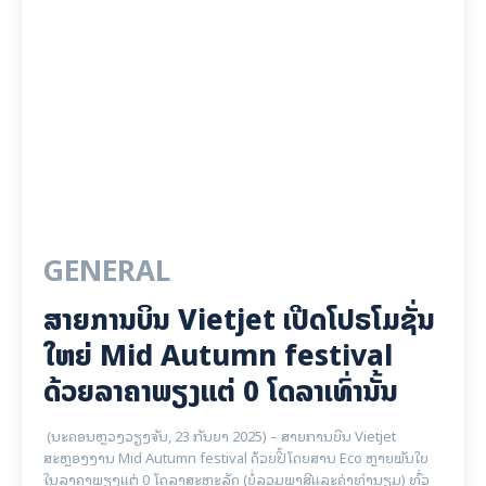
GENERAL
ສາຍການບິນ Vietjet ເປີດໂປຣໂມຊັ່ນ
ໃຫຍ່ Mid Autumn festival
ດ້ວຍລາຄາພຽງແຕ່ 0 ໂດລາເທົ່ານັ້ນ
(ນະຄອນຫຼວງວຽງຈັນ, 23 ກັນຍາ 2025) – ສາຍການບິນ Vietjet
ສະຫຼອງງານ Mid Autumn festival ດ້ວຍປີ້ໂດຍສານ Eco ຫຼາຍພັນໃບ
ໃນລາຄາພຽງແຕ່ 0 ໂດລາສະຫະລັດ (ບໍ່ລວມພາສີແລະຄ່າທໍານຽມ) ທົ່ວ