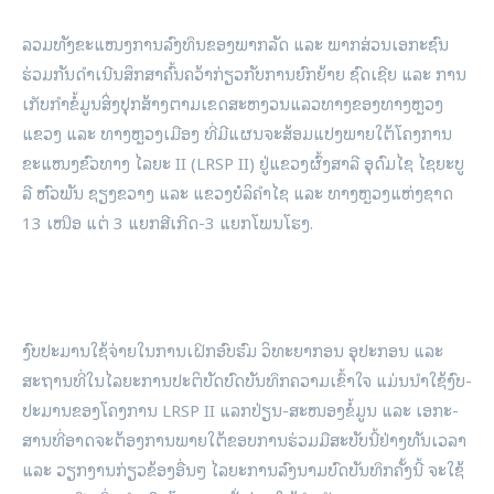
ລວມ​ທັງ​ຂະ­ແໜງ­ການ​ລົງ­ທຶນ​ຂອງ​ພາກ​ລັດ ແລະ ພາກ­ສ່ວນ​ເອ­ກະ​ຊົນ
ຮ່ວມ​ກັນ​ດຳ­ເນີນ​ສຶກ​ສາ​ຄົ້ນ­ຄວ້າ​ກ່ຽວ​ກັບ​ການ​ຍົກ­ຍ້າຍ ຊົດ​ເຊີຍ ແລະ ການ​
ເກັບ​ກຳ​ຂໍ້​ມູນ​ສິ່ງ​ປຸກ​ສ້າງ​ຕາມ​ເຂດ​ສະ­ຫງວນ​ແລວ​ທາງ​ຂອງ​ທາງ​ຫຼວງ​
ແຂວງ ແລະ ທາງ​ຫຼວງ​ເມືອງ ທີ່​ມີ​ແຜນ​ຈະ​ສ້ອມ­ແປງ​ພາຍ​ໃຕ້​ໂຄງ­ການ​
ຂະ­ແໜງ​ຂົວ​ທາງ ໄລ­ຍະ II (LRSP II) ຢູ່​ແຂວງ​ຜົ້ງ​ສາ­ລີ ອຸ­ດົມ​ໄຊ ໄຊ​ຍະ​ບູ​
ລີ ຫົວ­ພັນ ຊຽງ​ຂວາງ ແລະ ແຂວງ​ບໍ​ລິ​ຄຳ​ໄຊ ແລະ ທາງ​ຫຼວງ​ແຫ່ງ​ຊາດ
13 ເໜືອ ແຕ່ 3 ແຍກ​ສີ​ເກີດ-3 ແຍກ​ໂພນ​ໂຮງ.
ງົບ­ປະ­ມານ​ໃຊ້​ຈ່າຍ​ໃນ​ການ​ເຝິກ­ອົບ­ຮົມ ວິ­ທະ­ຍາ­ກອນ ອຸ­ປະ­ກອນ ແລະ
ສະ­ຖານ­ທີ່​ໃນ​ໄລ­ຍະ​ການ​ປະ­ຕິ­ບັດ​ບົດ​ບັນ­ທຶກ​ຄວາມ​ເຂົ້າ­ໃຈ ແມ່ນ​ນຳ​ໃຊ້​ງົບ­
ປະ­ມານ​ຂອງ​ໂຄງ­ການ LRSP II ແລກ­ປ່ຽນ-ສະ­ໜອງ​ຂໍ້​ມູນ ແລະ ເອ­ກະ­
ສານ​ທີ່​ອາດ​ຈະ​ຕ້ອງ­ການ​ພາຍ​ໃຕ້​ຂອບ​ການ​ຮ່ວມ​ມື​ສະ­ບັບ​ນີ້​ຢ່າງ​ທັນ​ເວ­ລາ
ແລະ ວຽກ​ງານ​ກ່ຽວ­ຂ້ອງ​ອື່ນໆ ໄລ­ຍະ​ການ​ລົງ​ນາມ​ບົດ​ບັນ­ທຶກ​ຄັ້ງ​ນີ້ ຈະ​ໃຊ້​