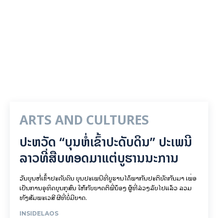
ARTS AND CULTURES
ປະຫວັດ “ບຸນຫໍ່ເຂົ້າປະດັບດິນ” ປະເພນີ
ລາວທີ່ສືບທອດມາແຕ່ບູຮານນະການ
ວັນບຸນຫໍ່ເຂົ້າປະດັບດິນ ບຸນປະເພນີທີ່ບູຮານໄດ້ພາກັນປະຕິບັດກັນມາ ເພື່ອ
ເປັນການອຸທິດບຸນກຸສົນ ໃຫ້ກັບຍາດຕິພີ່ນ້ອງ ຜູ້ທີ່ລ່ວງລັບໄປແລ້ວ ລວມ
ທັງສັມພະເວສີ ຜີທີ່ບໍ່ມີຍາດ.
INSIDELAOS