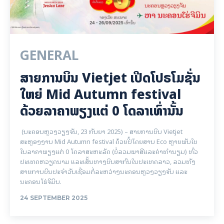
GENERAL
ສາຍການບິນ Vietjet ເປີດໂປຣໂມຊັ່ນ
ໃຫຍ່ Mid Autumn festival
ດ້ວຍລາຄາພຽງແຕ່ 0 ໂດລາເທົ່ານັ້ນ
(ນະຄອນຫຼວງວຽງຈັນ, 23 ກັນຍາ 2025) – ສາຍການບິນ Vietjet
ສະຫຼອງງານ Mid Autumn festival ດ້ວຍປີ້ໂດຍສານ Eco ຫຼາຍພັນໃບ
ໃນລາຄາພຽງແຕ່ 0 ໂດລາສະຫະລັດ (ບໍ່ລວມພາສີແລະຄ່າທໍານຽມ) ທົ່ວ
ປະເທດຫວຽດນາມ ແລະເສັ້ນທາງບິນສາກົນໃນປະເທດລາວ, ລວມທັງ
ສາຍການບິນປະຈໍາວັນເຊື່ອມຕໍ່ລະຫວ່າງນະຄອນຫຼວງວຽງຈັນ ແລະ
ນະຄອນໂຮ່ຈີມິນ.
24 SEPTEMBER 2025