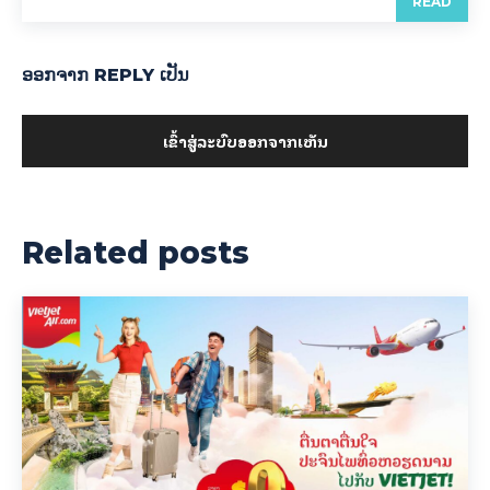
READ
ອອກ​ຈາກ REPLY ເປັນ
ເຂົ້າ​ສູ່​ລະ​ບົບ​ອອກ​ຈາກ​ເຫັນ
Related posts