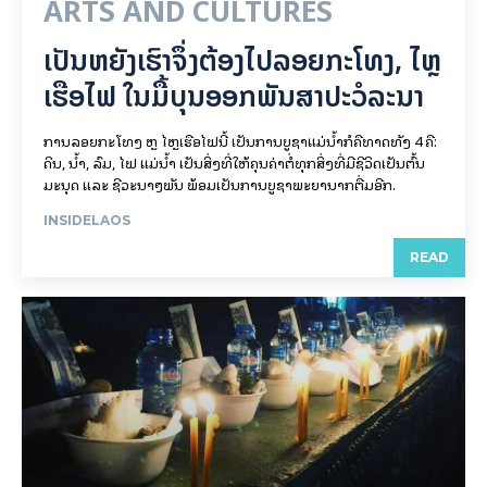
ARTS AND CULTURES
ເປັນ​ຫຍັງ​ເຮົາ​ຈຶ່ງ​ຕ້ອງ​ໄປລອຍ​ກະ​ໂທງ, ໄຫຼ​
ເຮືອ​ໄຟ ໃນ​ມື້​​ບຸນ​ອອກ​ພັນ​ສາ​ປະ​ວໍ​ລະ​ນາ
ການລອຍ​ກະ​ໂທງ ຫຼື ໄຫຼເຮືອໄຟນີ້ ເປັນການບູຊາແມ່ນໍ້າກໍຄືທາດທັງ 4 ຄື:
ດິນ, ນໍ້າ, ລົມ, ໄຟ ແມ່ນໍ້າ ເປັນສິ່ງທີ່ໃຫ້ຄຸນຄ່າຕໍ່ທຸກສິ່ງທີ່ມີຊີວິດເປັນຕົ້ນ
ມະນຸດ ແລະ ຊີວະນາໆພັນ ພ້ອມເປັນການບູຊາພະຍານາກຕື່ມອີກ.
INSIDELAOS
READ