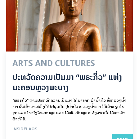
ARTS AND CULTURES
ປະຫວັດຄວາມເປັນມາ “ພຣະກິ່ວ” ແຫ່ງ
ນະຄອນຫຼວງພະບາງ
"ພຣະກິວ" ຕາມປະຫວັດຄວາມເປັນມາ ໄດ້ມາຈາກ ລຳນ້ຳກິວ ທີ່ຫລວງນ້ຳ
ທາ ຊົນເຜົ່າລາວເທິງໄດ້ໄປຂຸດມັນ ຢູ່ນ້ຳກິວ ຫລວງນ້ຳທາ ໄດ້ເອົາສຽມໄປ
ຂຸດ ແລະ ໄປທັ່ງໃສ່ແທ່ນພຼະ ແລະ ໄດ້ພົບເຫັນພຼະ ຫລັງຈາກນັ້ນໄດ້ຫາເອົາ
ຜ້າຫໍ່ໄວ້.
INSIDELAOS