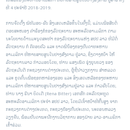
ທີ່ 4 ປະຈໍາປີ 2018-2019.
ການຈັດຕັ້ງ ພິທີມອບ-ຮັບ ສິ່ງເສດເຫລືອຂຶ້ນໃນຄັ້ງນີ້, ແມ່ນເພື່ອສືບຕໍ່
ຕອບສະໜອງ ຄໍາຮ້ອງຂໍຂອງລັດຖະບານ ສະຫະລັດອາເມລິກາ ຕາມ
ນະໂຍບາຍດ້ານມະນຸດສະທໍາ ຂອງລັດຖະບານແຫ່ງ ສປປ ລາວ ທີ່ມີຕໍ່
ລັດຖະບານ ກໍ ຄືຄອບຄົວ ແລະ ຍາດພີ່ນ້ອງຂອງບັນດາທະຫານ
ອາເມລິກາ ທີ່ຫາຍສາບສູນໃນປາງສົງຄາມ ຢູ່ລາວ, ຊຶ່ງຕາງໜ້າ ໃຫ້
ລັດຖະບານລາວ ກ່າວມອບໂດຍ, ທ່ານ ແສງເພັດ ຮຸ່ງບຸນຍວງ ຮອງ
ລັດຖະມົນຕີ ກະຊວງການຕ່າງປະເທດ, ຜູ້ຊີ້ນຳວຽກງານ ສໍາຫລວດ
ແລະ ຂຸດຄົ້ນເພື່ອຊອກຫາຮ່ອງຮອຍ ແລະ ສິ່ງເສດເຫລືອຂອງທະຫານ
ອາເມລິກາ ທີ່ຫາຍສາບສູນໃນປາງສົງຄາມຢູ່ລາວ ແລະ ກ່າວຮັບໂດຍ,
ທ່ານ ນາງ ຣີນາ ບິດເຕີ (Rena Bitter) ເອກອັກ ຄະລັດຖະທູດ
ສະຫະລັດອາເມລິກາ ປະຈໍາ ສປປ ລາວ, ໂດຍມີເຈົ້າໜ້າທີ່ຂັ້ນສູງ ຈາກ
ກະຊວງການຕ່າງປະເທດ, ກະຊວງປ້ອງກັນປະເທດ, ນະຄອນຫລວງ
ວຽງຈັນ, ພ້ອມບັນດາພະນັກງານວິຊາການ ສອງຝ່າຍ ລາວ-ອາເມຣິກາ
ເຂົ້າຮ່ວມ.