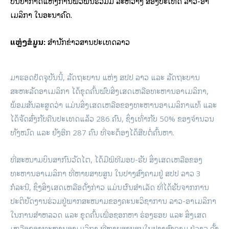
ບັນຍາກາດແຫ່ງການພົວພັນຮ່ວມມື ລະຫວ່າງ ສອງປະເທດ ລາວ-ອາ
ເມລິກາ ໃນອະນາຄົດ.
ແຫຼ່ງຂໍ້ມູນ:
ສຳນັກຂ່າວສານປະເທດລາວ
ມາຮອດປັດຈຸບັນນີ້, ລັດຖະບານ ແຫ່ງ ສປປ ລາວ ແລະ ລັດຖະບານ
ສະຫະລັດອາເມລິກາ ໄດ້ຂຸດຄົ້ນພົບສິ່ງເສດເຫລືອທະຫານອາເມລິກາ,
ພ້ອມສັນລະສູດວ່າ ແມ່ນສິ່ງເສດເຫລືອຂອງທະຫານອາເມລິກາແທ້ ແລະ
ໄດ້ຈັດສົ່ງກັບຄືນປະເທດແລ້ວ 286 ຄົນ, ຊຶ່ງເທົ່າກັບ 50% ຂອງຈໍານວນ
ທັງໝົດ ແລະ ຍັງອີກ 287 ຄົນ ທີ່ຈະຕ້ອງໄດ້ສືບຕໍ່ຄົ້ນຫາ.
ທີ່ສະໜາມບິນສາກົນວັດໄຕ, ໄດ້ມີພິທີມອບ-ຮັບ ສິ່ງເສດເຫລືອຂອງ
ທະຫານອາເມລິກາ ທີ່ຫາຍສາບສູນ ໃນປາງສົງຄາມຢູ່ ສປປ ລາວ 3
ກໍລະນີ, ຊຶ່ງສິ່ງເສດເຫລືອດັ່ງກ່າວ ແມ່ນຜົນສໍາເລັດ ທີ່ໄດ້ຮັບຈາກການ
ປະຕິບັດງານຮ່ວມຢູ່ພາກສະໜາມຂອງຄະນະວິຊາການ ລາວ-ອາເມລິກາ
ໃນການສໍາຫລວດ ແລະ ຂຸດຄົ້ນເພື່ອຊອກຫາ ຮ່ອງຮອຍ ແລະ ສິ່ງເສດ
ເຫລືອຂອງທະຫານອາເມລິກາ ທີ່ຫາຍສາບສູນໃນປາງສົງຄາມ ຢູ່ລາວ ຄັ້ງ