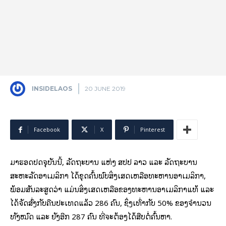
INSIDELAOS
20 JUNE 2019
Facebook
X
Pinterest
ມາຮອດປັດຈຸບັນນີ້, ລັດຖະບານ ແຫ່ງ ສປປ ລາວ ແລະ ລັດຖະບານ
ສະຫະລັດອາເມລິກາ ໄດ້ຂຸດຄົ້ນພົບສິ່ງເສດເຫລືອທະຫານອາເມລິກາ,
ພ້ອມສັນລະສູດວ່າ ແມ່ນສິ່ງເສດເຫລືອຂອງທະຫານອາເມລິກາແທ້ ແລະ
ໄດ້ຈັດສົ່ງກັບຄືນປະເທດແລ້ວ 286 ຄົນ, ຊຶ່ງເທົ່າກັບ 50% ຂອງຈໍານວນ
ທັງໝົດ ແລະ ຍັງອີກ 287 ຄົນ ທີ່ຈະຕ້ອງໄດ້ສືບຕໍ່ຄົ້ນຫາ.