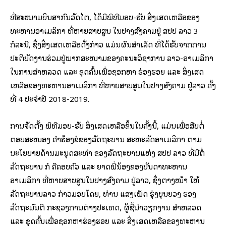
ທີ່ສະໜາມບິນສາກົນວັດໄຕ, ໄດ້ມີພິທີມອບ-ຮັບ ສິ່ງເສດເຫລືອຂອງ
ທະຫານອາເມລິກາ ທີ່ຫາຍສາບສູນ ໃນປາງສົງຄາມຢູ່ ສປປ ລາວ 3
ກໍລະນີ, ຊຶ່ງສິ່ງເສດເຫລືອດັ່ງກ່າວ ແມ່ນຜົນສໍາເລັດ ທີ່ໄດ້ຮັບຈາກການ
ປະຕິບັດງານຮ່ວມຢູ່ພາກສະໜາມຂອງຄະນະວິຊາການ ລາວ-ອາເມລິກາ
ໃນການສໍາຫລວດ ແລະ ຂຸດຄົ້ນເພື່ອຊອກຫາ ຮ່ອງຮອຍ ແລະ ສິ່ງເສດ
ເຫລືອຂອງທະຫານອາເມລິກາ ທີ່ຫາຍສາບສູນໃນປາງສົງຄາມ ຢູ່ລາວ ຄັ້ງ
ທີ່ 4 ປະຈໍາປີ 2018-2019.
ການຈັດຕັ້ງ ພິທີມອບ-ຮັບ ສິ່ງເສດເຫລືອຂຶ້ນໃນຄັ້ງນີ້, ແມ່ນເພື່ອສືບຕໍ່
ຕອບສະໜອງ ຄໍາຮ້ອງຂໍຂອງລັດຖະບານ ສະຫະລັດອາເມລິກາ ຕາມ
ນະໂຍບາຍດ້ານມະນຸດສະທໍາ ຂອງລັດຖະບານແຫ່ງ ສປປ ລາວ ທີ່ມີຕໍ່
ລັດຖະບານ ກໍ ຄືຄອບຄົວ ແລະ ຍາດພີ່ນ້ອງຂອງບັນດາທະຫານ
ອາເມລິກາ ທີ່ຫາຍສາບສູນໃນປາງສົງຄາມ ຢູ່ລາວ, ຊຶ່ງຕາງໜ້າ ໃຫ້
ລັດຖະບານລາວ ກ່າວມອບໂດຍ, ທ່ານ ແສງເພັດ ຮຸ່ງບຸນຍວງ ຮອງ
ລັດຖະມົນຕີ ກະຊວງການຕ່າງປະເທດ, ຜູ້ຊີ້ນຳວຽກງານ ສໍາຫລວດ
ແລະ ຂຸດຄົ້ນເພື່ອຊອກຫາຮ່ອງຮອຍ ແລະ ສິ່ງເສດເຫລືອຂອງທະຫານ