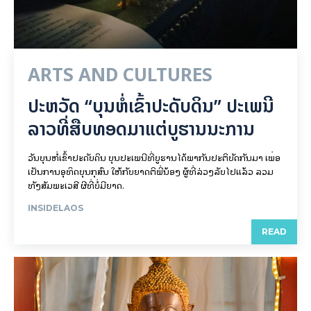
ARTS AND CULTURES
ປະຫວັດ “ບຸນຫໍ່ເຂົ້າປະດັບດິນ” ປະເພນີ
ລາວທີ່ສືບທອດມາແຕ່ບູຮານນະການ
ວັນບຸນຫໍ່ເຂົ້າປະດັບດິນ ບຸນປະເພນີທີ່ບູຮານໄດ້ພາກັນປະຕິບັດກັນມາ ເພື່ອ
ເປັນການອຸທິດບຸນກຸສົນ ໃຫ້ກັບຍາດຕິພີ່ນ້ອງ ຜູ້ທີ່ລ່ວງລັບໄປແລ້ວ ລວມ
ທັງສັມພະເວສີ ຜີທີ່ບໍ່ມີຍາດ.
INSIDELAOS
READ