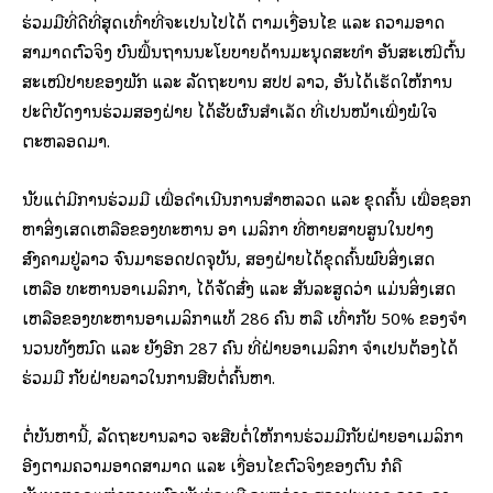
ຮ່ວມມືທີ່ດີທີ່ສຸດເທົ່າທີ່ຈະເປັນໄປໄດ້ ຕາມເງື່ອນໄຂ ແລະ ຄວາມອາດ
ສາມາດຕົວຈິງ ບົນພື້ນຖານນະໂຍບາຍດ້ານມະນຸດສະທໍາ ອັນສະເໝີຕົ້ນ
ສະເໝີປາຍຂອງພັກ ແລະ ລັດຖະບານ ສປປ ລາວ, ອັນໄດ້ເຮັດໃຫ້ການ
ປະຕິບັດງານຮ່ວມສອງຝ່າຍ ໄດ້ຮັບຜົນສໍາເລັດ ທີ່ເປັນໜ້າເພີ່ງພໍໃຈ
ຕະຫລອດມາ.
ນັບແຕ່ມີການຮ່ວມມື ເພື່ອດໍາເນີນການສໍາຫລວດ ແລະ ຂຸດຄົ້ນ ເພື່ອຊອກ
ຫາສິ່ງເສດເຫລືອຂອງທະຫານ ອາ ເມລິກາ ທີ່ຫາຍສາບສູນໃນປາງ
ສົງຄາມຢູ່ລາວ ຈົນມາຮອດປັດຈຸບັນ, ສອງຝ່າຍໄດ້ຂຸດຄົ້ນພົບສິ່ງເສດ
ເຫລືອ ທະຫານອາເມລິກາ, ໄດ້ຈັດສົ່ງ ແລະ ສັນລະສູດວ່າ ແມ່ນສິ່ງເສດ
ເຫລືອຂອງທະຫານອາເມລິກາແທ້ 286 ຄົນ ຫລື ເທົ່າກັບ 50% ຂອງຈໍາ
ນວນທັງໝົດ ແລະ ຍັງອີກ 287 ຄົນ ທີ່ຝ່າຍອາເມລິກາ ຈໍາເປັນຕ້ອງໄດ້
ຮ່ວມມື ກັບຝ່າຍລາວໃນການສືບຕໍ່ຄົ້ນຫາ.
ຕໍ່ບັນຫານີ້, ລັດຖະບານລາວ ຈະສືບຕໍ່ໃຫ້ການຮ່ວມມືກັບຝ່າຍອາເມລິກາ
ອີງຕາມຄວາມອາດສາມາດ ແລະ ເງື່ອນໄຂຕົວຈິງຂອງຕົນ ກໍຄື