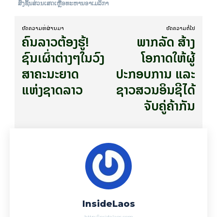
ສົ່ງຊິ້ນສ່ວນເສດເຫຼືອທະຫານອາເມລິກາ
ບົດ​ຄວາມ​ທີ່​ຜ່ານ​ມາ
ບົດ​ຄວາມ​ຕໍ່​ໄປ
ຄົນລາວຕ້ອງຮູ້!
ພາກລັດ ສ້າງ
ຊົນເຜົ່າຕ່າງໆໃນວົງ
ໂອກາດໃຫ້ຜູ້
ສາຄະນະຍາດ
ປະກອບການ ແລະ
ແຫ່ງຊາດລາວ
ຊາວສວນອິນຊີໄດ້
ຈັບຄູ່ຄ້າກັນ
InsideLaos
http://insidelaos.com