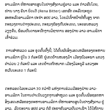
ອາເມລິກາ ທີ່ຫາຍສາບສູນໃນປາງສົງຄາມຢູ່ລາວ ແລະ ກ່າວຮັບໂດຍ,
ທ່ານ ນາງ ຣີນາ ບິດເຕີ (Rena Bitter) ເອກອັກ ຄະລັດຖະທູດ
ສະຫະລັດອາເມລິກາ ປະຈໍາ ສປປ ລາວ, ໂດຍມີເຈົ້າໜ້າທີ່ຂັ້ນສູງ ຈາກ
ກະຊວງການຕ່າງປະເທດ, ກະຊວງປ້ອງກັນປະເທດ, ນະຄອນຫລວງ
ວຽງຈັນ, ພ້ອມບັນດາພະນັກງານວິຊາການ ສອງຝ່າຍ ລາວ-ອາເມຣິກາ
ເຂົ້າຮ່ວມ.
ການສໍາຫລວດ ແລະ ຂຸດຄົ້ນຄັ້ງນີ້, ໄດ້ຄົ້ນພົບສິ່ງເສດເຫລືອຂອງທະຫານ
ອາເມຣິກາ ຢູ່ໃນ 3 ກໍລະນີຄື: ຢູ່ເຂດບ້ານໜອງມ້າ ເມືອງບົວລະພາ ແຂວງ
ຄໍາມ່ວນ 2 ກໍລະນີ ແລະ ເຂດບ້ານກົກໝາກ ເມືອງວິລະບູລີ ແຂວງສະ
ຫວັນນະເຂດ 1 ກໍລະນີ.
ຕະຫລອດໄລຍະເວລາ 30 ກວ່າປີ ແຫ່ງການຮ່ວມມືສອງຝ່າຍ ລາວ-
ອາເມລິກາ ໃນການດໍາເນີນວຽກງານສໍາຫຼວດ ແລະ ຂຸດຄົ້ນເພື່ອຊອກຫາ
ສິ່ງເສດເຫລືອຂອງທະຫານອາເມລິກາ ທີ່ຫາຍສາບສູນໃນປາງສົງຄາມ ຢູ່
ລາວ, ລັດຖະບານ ສປປ ລາວ ກໍຄື ປະຊາຊົນລາວບັນດາເຜົ່າ ໄດ້ໃຫ້ການ