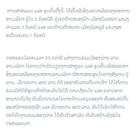
ການສໍາຫລວດ ແລະ ຂຸດຄົ້ນຄັ້ງນີ້, ໄດ້ຄົ້ນພົບສິ່ງເສດເຫລືອຂອງທະຫານ
ອາເມຣິກາ ຢູ່ໃນ 3 ກໍລະນີຄື: ຢູ່ເຂດບ້ານໜອງມ້າ ເມືອງບົວລະພາ ແຂວງ
ຄໍາມ່ວນ 2 ກໍລະນີ ແລະ ເຂດບ້ານກົກໝາກ ເມືອງວິລະບູລີ ແຂວງສະ
ຫວັນນະເຂດ 1 ກໍລະນີ.
ຕະຫລອດໄລຍະເວລາ 30 ກວ່າປີ ແຫ່ງການຮ່ວມມືສອງຝ່າຍ ລາວ-
ອາເມລິກາ ໃນການດໍາເນີນວຽກງານສໍາຫຼວດ ແລະ ຂຸດຄົ້ນເພື່ອຊອກຫາ
ສິ່ງເສດເຫລືອຂອງທະຫານອາເມລິກາ ທີ່ຫາຍສາບສູນໃນປາງສົງຄາມ ຢູ່
ລາວ, ລັດຖະບານ ສປປ ລາວ ກໍຄື ປະຊາຊົນລາວບັນດາເຜົ່າ ໄດ້ໃຫ້ການ
ຮ່ວມມືທີ່ດີທີ່ສຸດເທົ່າທີ່ຈະເປັນໄປໄດ້ ຕາມເງື່ອນໄຂ ແລະ ຄວາມອາດ
ສາມາດຕົວຈິງ ບົນພື້ນຖານນະໂຍບາຍດ້ານມະນຸດສະທໍາ ອັນສະເໝີຕົ້ນ
ສະເໝີປາຍຂອງພັກ ແລະ ລັດຖະບານ ສປປ ລາວ, ອັນໄດ້ເຮັດໃຫ້ການ
ປະຕິບັດງານຮ່ວມສອງຝ່າຍ ໄດ້ຮັບຜົນສໍາເລັດ ທີ່ເປັນໜ້າເພີ່ງພໍໃຈ
ຕະຫລອດມາ.