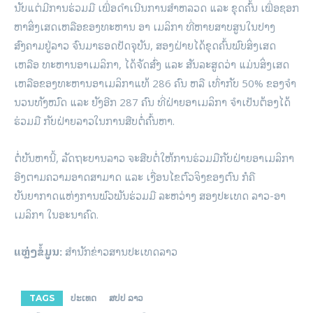
ນັບແຕ່ມີການຮ່ວມມື ເພື່ອດໍາເນີນການສໍາຫລວດ ແລະ ຂຸດຄົ້ນ ເພື່ອຊອກ
ຫາສິ່ງເສດເຫລືອຂອງທະຫານ ອາ ເມລິກາ ທີ່ຫາຍສາບສູນໃນປາງ
ສົງຄາມຢູ່ລາວ ຈົນມາຮອດປັດຈຸບັນ, ສອງຝ່າຍໄດ້ຂຸດຄົ້ນພົບສິ່ງເສດ
ເຫລືອ ທະຫານອາເມລິກາ, ໄດ້ຈັດສົ່ງ ແລະ ສັນລະສູດວ່າ ແມ່ນສິ່ງເສດ
ເຫລືອຂອງທະຫານອາເມລິກາແທ້ 286 ຄົນ ຫລື ເທົ່າກັບ 50% ຂອງຈໍາ
ນວນທັງໝົດ ແລະ ຍັງອີກ 287 ຄົນ ທີ່ຝ່າຍອາເມລິກາ ຈໍາເປັນຕ້ອງໄດ້
ຮ່ວມມື ກັບຝ່າຍລາວໃນການສືບຕໍ່ຄົ້ນຫາ.
ຕໍ່ບັນຫານີ້, ລັດຖະບານລາວ ຈະສືບຕໍ່ໃຫ້ການຮ່ວມມືກັບຝ່າຍອາເມລິກາ
ອີງຕາມຄວາມອາດສາມາດ ແລະ ເງື່ອນໄຂຕົວຈິງຂອງຕົນ ກໍຄື
ບັນຍາກາດແຫ່ງການພົວພັນຮ່ວມມື ລະຫວ່າງ ສອງປະເທດ ລາວ-ອາ
ເມລິກາ ໃນອະນາຄົດ.
ແຫຼ່ງຂໍ້ມູນ:
ສຳນັກຂ່າວສານປະເທດລາວ
TAGS
ປະເທດ
ສປປ ລາວ