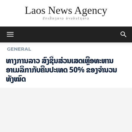
Laos News Agency
ມັກເລື່ອງລາວ ອ່ານອິນໄຊລາວ
GENERAL
ທາງການລາວ ສົ່ງຊິ້ນສ່ວນເສດເຫຼືອທະຫານ
ອາເມລິກາກັບຄືນປະເທດ 50% ຂອງຈໍານວນ
ທັງໝົດ