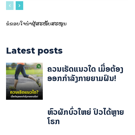
ຂໍຂອບໃຈນຳຜູ້ສະໜັບສະໜູນ
Latest posts
ຄວນເຮັດແນວໃດ ເມື່ອຕ້ອງ
ອອກກຳລັງກາຍຍາມຝົນ!
ຫົວຜັກບົ່ວໃຫຍ່ ປົວໄດ້ຫຼາຍ
ໂຣກ