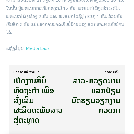
ໃນນັ້ນ ຢູ່ພະແນກກະທົບກະດູກມີ 12​ ຄົນ, ພະແນກໂຜ້ງເອິກ​ 5 ຄົນ,
ພະແນກໂຜ້ງທ້ອງ 2 ຄົນ ແລະ ພະແນກໄອຊີຢູ (ICU) 1 ຄົນ. ສ່ວນຄົນ
ເຈັບອີກ 2 ຄົນ ແມ່ນອາການບາດເຈັບບໍ່ຮ້າຍແຮງ ແລະ ສາມາດກັບບ້ານ
ໄດ້​.
ແຫຼ່ງຂໍ້ມູນ:
Media Laos
ບົດ​ຄວາມ​ທີ່​ຜ່ານ​ມາ
ບົດ​ຄວາມ​ຕໍ່​ໄປ
ເປີດງານສີມື
ລາວ-ຫວຽດນາມ
ຫັດຖະກຳ ເພື່ອ
ແລກປ່ຽນ
ສົ່ງເສີມ
ບົດຮຽນວຽກງານ
ຜະລິດຕະພັນລາວ
ກວດກາ
ສູ່ຕະຫຼາດ