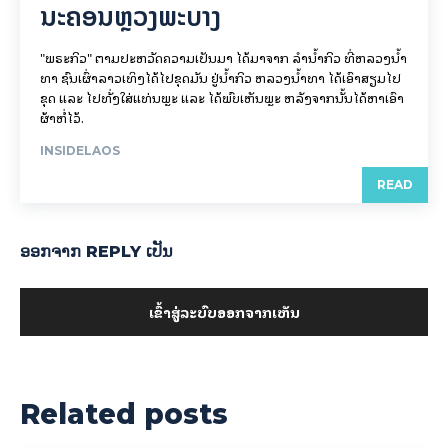
ນະຄອນຫຼວງພະບາງ
"ພຣະກິວ" ຕາມປະຫວັດຄວາມເປັນມາ ໄດ້ມາຈາກ ລຳນ້ຳກິວ ທີ່ຫລວງນ້ຳ
ທາ ຊົນເຜົ່າລາວເທິງໄດ້ໄປຂຸດມັນ ຢູ່ນ້ຳກິວ ຫລວງນ້ຳທາ ໄດ້ເອົາສຽມໄປ
ຂຸດ ແລະ ໄປທັ່ງໃສ່ແທ່ນພຼະ ແລະ ໄດ້ພົບເຫັນພຼະ ຫລັງຈາກນັ້ນໄດ້ຫາເອົາ
ຜ້າຫໍ່ໄວ້.
INSIDELAOS
READ
ອອກ​ຈາກ REPLY ເປັນ
ເຂົ້າ​ສູ່​ລະ​ບົບ​ອອກ​ຈາກ​ເຫັນ
Related posts