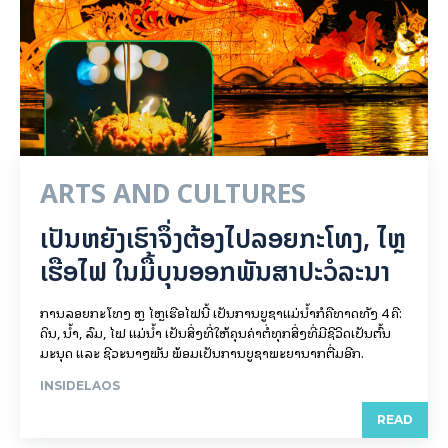
ARTS AND CULTURES
ເປັນ​ຫຍັງ​ເຮົາ​ຈຶ່ງ​ຕ້ອງ​ໄປລອຍ​ກະ​ໂທງ, ໄຫຼ​
ເຮືອ​ໄຟ ໃນ​ມື້​​ບຸນ​ອອກ​ພັນ​ສາ​ປະ​ວໍ​ລະ​ນາ
ການລອຍ​ກະ​ໂທງ ຫຼື ໄຫຼເຮືອໄຟນີ້ ເປັນການບູຊາແມ່ນໍ້າກໍຄືທາດທັງ 4 ຄື:
ດິນ, ນໍ້າ, ລົມ, ໄຟ ແມ່ນໍ້າ ເປັນສິ່ງທີ່ໃຫ້ຄຸນຄ່າຕໍ່ທຸກສິ່ງທີ່ມີຊີວິດເປັນຕົ້ນ
ມະນຸດ ແລະ ຊີວະນາໆພັນ ພ້ອມເປັນການບູຊາພະຍານາກຕື່ມອີກ.
INSIDELAOS
READ