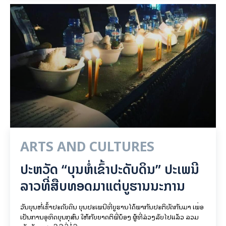
ARTS AND CULTURES
ປະຫວັດ “ບຸນຫໍ່ເຂົ້າປະດັບດິນ” ປະເພນີ
ລາວທີ່ສືບທອດມາແຕ່ບູຮານນະການ
ວັນບຸນຫໍ່ເຂົ້າປະດັບດິນ ບຸນປະເພນີທີ່ບູຮານໄດ້ພາກັນປະຕິບັດກັນມາ ເພື່ອ
ເປັນການອຸທິດບຸນກຸສົນ ໃຫ້ກັບຍາດຕິພີ່ນ້ອງ ຜູ້ທີ່ລ່ວງລັບໄປແລ້ວ ລວມ