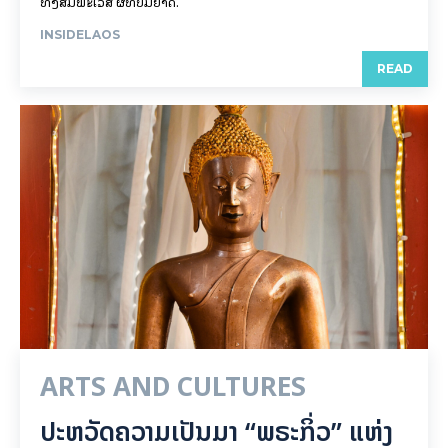
ທັງສັມພະເວສີ ຜີທີ່ບໍ່ມີຍາດ.
INSIDELAOS
READ
ARTS AND CULTURES
ປະຫວັດຄວາມເປັນມາ “ພຣະກິ່ວ” ແຫ່ງ