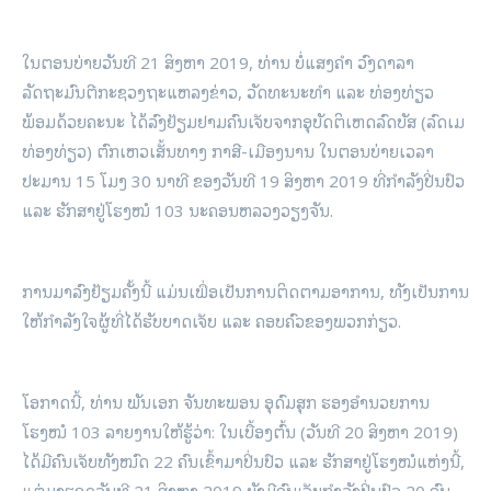
ໃນຕອນບ່າຍວັນທີ 21 ສິງຫາ 2019, ທ່ານ ບໍ່ແສງຄຳ ວົງດາລາ
ລັດຖະມົນຕີກະຊວງຖະແຫລງຂ່າວ, ວັດທະນະທຳ ແລະ ທ່ອງທ່ຽວ
ພ້ອມດ້ວຍຄະນະ ໄດ້ລົງຢ້ຽມຢາມຄົນເຈັບຈາກອຸບັດຕິເຫດລົດບັສ (ລົດເມ
ທ່ອງທ່ຽວ) ຕົກເຫວເສັ້ນທາງ ກາສີ-ເມືອງນານ ໃນຕອນບ່າຍເວລາ
ປະມານ 15 ໂມງ 30 ນາທີ ຂອງວັນທີ 19 ສິງຫາ 2019 ທີ່ກໍາລັງປີ່ນປົວ
ແລະ ຮັກສາຢູ່ໂຮງໝໍ 103 ນະຄອນຫລວງວຽງຈັນ.
ການມາລົງຢ້ຽມຄັ້ງນີ້ ແມ່ນເພື່ອເປັນການຕິດຕາມອາການ, ທັງເປັນການ
ໃຫ້ກຳລັງໃຈຜູ້ທີ່ໄດ້ຮັບບາດເຈັບ ແລະ ຄອບຄົວຂອງພວກກ່ຽວ.
ໂອກາດນີ້, ທ່ານ ພັນເອກ ຈັນທະພອນ ອຸດົມສຸກ ຮອງອຳນວຍການ
ໂຮງໝໍ 103 ລາຍງານໃຫ້ຮູ້ວ່າ: ໃນເບື້ອງຕົ້ນ (ວັນທີ 20 ສິງຫາ 2019)
ໄດ້ມີຄົນເຈັບທັງໝົດ 22 ຄົນເຂົ້າມາປິ່ນປົວ ແລະ ຮັກສາຢູ່ໂຮງໝໍແຫ່ງນີ້,
ແຕ່ມາຮອດວັນທີ 21 ສິງຫາ 2019 ຍັງມີຄົນເຈັບກຳລັງປິ່ນປົວ 20 ຄົນ,