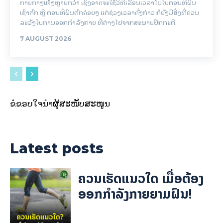
ກາຍກາງແຈ້ງຫຼາຍກວ່າ ເຊິ່ງອາດຈະໃຊ້ວິທີເລື່ອນເວລາໄປໃນຕອນທີ່ຝົນ
ເຊົາຕົກ ຫຼື ຕອນທີ່ຝົນຕົກຄ່ອຍໆ ແຕ່ຊ່ວງເວລາດັ່ງກ່າວ ກໍຍັງມີສິ່ງທີ່ຄວນ
ລະວັງໃນການອອກກຳລັງກາຍ ທີ່ຕ່າງໄປຈາກສະພາບປົກກະຕິ.
7 AUGUST 2026
ຂໍຂອບໃຈນຳຜູ້ສະໜັບສະໜູນ
Latest posts
ຄວນເຮັດແນວໃດ ເມື່ອຕ້ອງ
ອອກກຳລັງກາຍຍາມຝົນ!