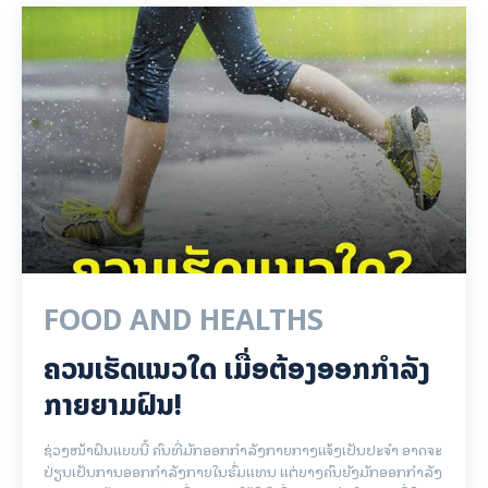
FOOD AND HEALTHS
ຄວນເຮັດແນວໃດ ເມື່ອຕ້ອງອອກກຳລັງ
ກາຍຍາມຝົນ!
ຊ່ວງໜ້າຝົນແບບນີ້ ຄົນທີ່ມັກອອກກຳລັງກາຍກາງແຈ້ງເປັນປະຈຳ ອາດຈະ
ປ່ຽນເປັນການອອກກຳລັງກາຍໃນຮົ່ມແທນ ແຕ່ບາງຄົນຍັງມັກອອກກຳລັງ