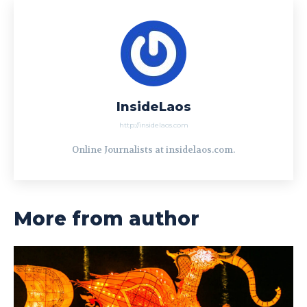
InsideLaos
http://insidelaos.com
Online Journalists at insidelaos.com.
More from author