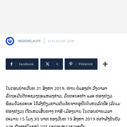
INSIDELAOS
21 AUGUST 2019
Facebook
X
Pinterest
ໃນຕອນບ່າຍວັນທີ 21 ສິງຫາ 2019, ທ່ານ ບໍ່ແສງຄຳ ວົງດາລາ
ລັດຖະມົນຕີກະຊວງຖະແຫລງຂ່າວ, ວັດທະນະທຳ ແລະ ທ່ອງທ່ຽວ
ພ້ອມດ້ວຍຄະນະ ໄດ້ລົງຢ້ຽມຢາມຄົນເຈັບຈາກອຸບັດຕິເຫດລົດບັສ (ລົດເມ
ທ່ອງທ່ຽວ) ຕົກເຫວເສັ້ນທາງ ກາສີ-ເມືອງນານ ໃນຕອນບ່າຍເວລາ
ປະມານ 15 ໂມງ 30 ນາທີ ຂອງວັນທີ 19 ສິງຫາ 2019 ທີ່ກໍາລັງປີ່ນປົວ
ແລະ ຮັກສາຢູ່ໂຮງໝໍ 103 ນະຄອນຫລວງວຽງຈັນ.