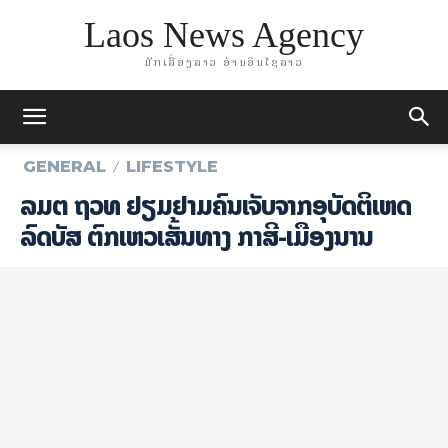
Laos News Agency
ມັກເລື່ອງລາວ ອ່ານອິນໄຊລາວ
GENERAL
LIFESTYLE
ລມຕ ຖວທ ຢ້ຽມຢາມຄົນເຈັບຈາກອຸບັດຕິເຫດ
ລົດບັສ ຕົກເຫວເສັ້ນທາງ ກາສີ-ເມືອງນານ