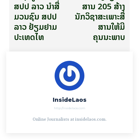
ສປປ ລາວ ນຳສື່
ສານ 205 ສ້າງ
ມວນຊົນ ສປປ
ນັກວິຊາສະເພາະສື່
ລາວ ຢ້ຽມຢາມ
ສານໃຫ້ມີ
ປະເທດໄທ
ຄຸນນະພາບ
InsideLaos
http://insidelaos.com
Online Journalists at insidelaos.com.