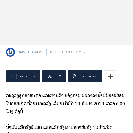
INSIDELAOS
18 SEPTEMBER 2019
Facebook
X
Pinterest
ກະຊວງອຸດສາຫະກຳ ແລະການຄ້າ ແຈ້ງການ ປັບລາຄານໍ້າມັນຂາຍຍ່ອຍ
ໃນຂອບເຂດທົ່ວປະເທດລົງ ເລີ່ມປະຕິບັດ 19 ກັນຍາ 2019 ເວລາ 6:00
ໂມງ ດັ່ງນີ້:
ນໍ້າມັນແອັດຊັງພິເສດ ແລະແອັດຊັງທຳມະດາປັບລົງ 10 ກີບ/ລິດ