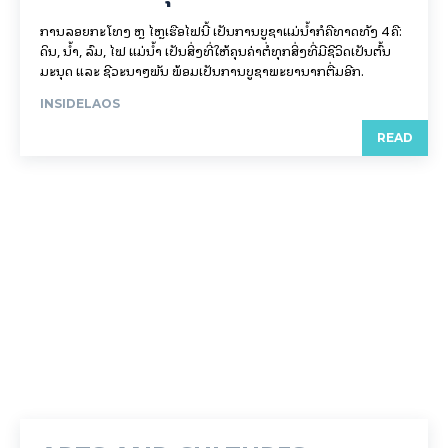
ການລອຍ​ກະ​ໂທງ ຫຼື ໄຫຼເຮືອໄຟນີ້ ເປັນການບູຊາແມ່ນໍ້າກໍຄືທາດທັງ 4 ຄື:
ດິນ, ນໍ້າ, ລົມ, ໄຟ ແມ່ນໍ້າ ເປັນສິ່ງທີ່ໃຫ້ຄຸນຄ່າຕໍ່ທຸກສິ່ງທີ່ມີຊີວິດເປັນຕົ້ນ
ມະນຸດ ແລະ ຊີວະນາໆພັນ ພ້ອມເປັນການບູຊາພະຍານາກຕື່ມອີກ.
INSIDELAOS
READ