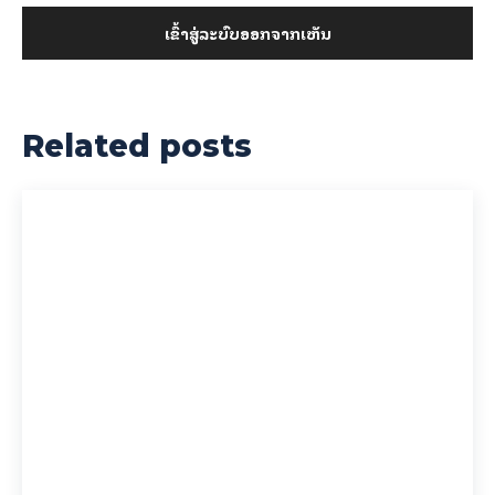
ເຂົ້າ​ສູ່​ລະ​ບົບ​ອອກ​ຈາກ​ເຫັນ
Related posts