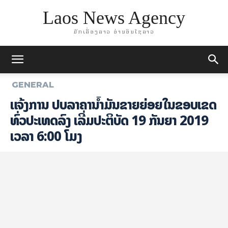
Laos News Agency
ມັກເລື່ອງລາວ ອ່ານອິນໄຊລາວ
GENERAL
ແຈ້ງການ ປັບລາຄານໍ້າມັນຂາຍຍ່ອຍໃນຂອບເຂດ
ທົ່ວປະເທດລົງ ເລີ່ມປະຕິບັດ 19 ກັນຍາ 2019
ເວລາ 6:00 ໂມງ