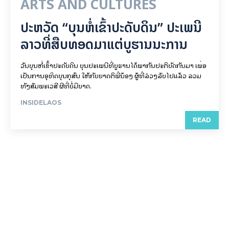
ARTS AND CULTURES
ປະຫວັດ “ບຸນຫໍ່ເຂົ້າປະດັບດິນ” ປະເພນີ
ລາວທີ່ສືບທອດມາແຕ່ບູຮານນະການ
ວັນບຸນຫໍ່ເຂົ້າປະດັບດິນ ບຸນປະເພນີທີ່ບູຮານໄດ້ພາກັນປະຕິບັດກັນມາ ເພື່ອ
ເປັນການອຸທິດບຸນກຸສົນ ໃຫ້ກັບຍາດຕິພີ່ນ້ອງ ຜູ້ທີ່ລ່ວງລັບໄປແລ້ວ ລວມ
ທັງສັມພະເວສີ ຜີທີ່ບໍ່ມີຍາດ.
INSIDELAOS
READ