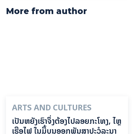
More from author
ARTS AND CULTURES
ເປັນ​ຫຍັງ​ເຮົາ​ຈຶ່ງ​ຕ້ອງ​ໄປລອຍ​ກະ​ໂທງ, ໄຫຼ​
ເຮືອ​ໄຟ ໃນ​ມື້​​ບຸນ​ອອກ​ພັນ​ສາ​ປະ​ວໍ​ລະ​ນາ