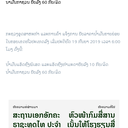
ນໍ້າມັນກາຊວນ ປັບລົງ 60 ກີບ/ລິດ
ກະຊວງອຸດສາຫະກຳ ແລະການຄ້າ ແຈ້ງການ ປັບລາຄານໍ້າມັນຂາຍຍ່ອຍ
ໃນຂອບເຂດທົ່ວປະເທດລົງ ເລີ່ມປະຕິບັດ 19 ກັນຍາ 2019 ເວລາ 6:00
ໂມງ ດັ່ງນີ້:
ນໍ້າມັນແອັດຊັງພິເສດ ແລະແອັດຊັງທຳມະດາປັບລົງ 10 ກີບ/ລິດ
ນໍ້າມັນກາຊວນ ປັບລົງ 60 ກີບ/ລິດ
ບົດ​ຄວາມ​ທີ່​ຜ່ານ​ມາ
ບົດ​ຄວາມ​ຕໍ່​ໄປ
ສະຖານເອກອັກຄະ
ຫົວໜ້າກົມສື່ສານ
ຣາຊະທູດໄທ ປະຈຳ
ເນັ້ນໃຫ້ໂຮງຮຽນສື່