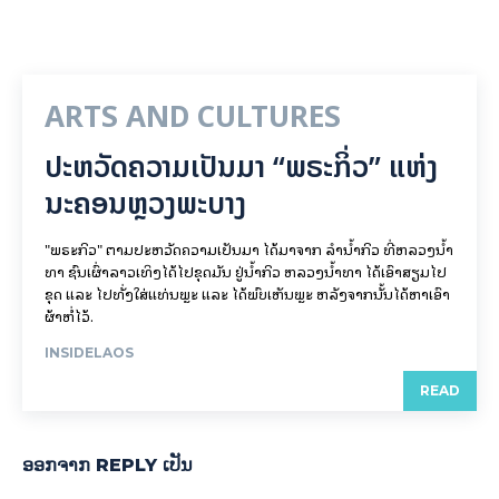
ARTS AND CULTURES
ປະຫວັດຄວາມເປັນມາ “ພຣະກິ່ວ” ແຫ່ງ
ນະຄອນຫຼວງພະບາງ
"ພຣະກິວ" ຕາມປະຫວັດຄວາມເປັນມາ ໄດ້ມາຈາກ ລຳນ້ຳກິວ ທີ່ຫລວງນ້ຳ
ທາ ຊົນເຜົ່າລາວເທິງໄດ້ໄປຂຸດມັນ ຢູ່ນ້ຳກິວ ຫລວງນ້ຳທາ ໄດ້ເອົາສຽມໄປ
ຂຸດ ແລະ ໄປທັ່ງໃສ່ແທ່ນພຼະ ແລະ ໄດ້ພົບເຫັນພຼະ ຫລັງຈາກນັ້ນໄດ້ຫາເອົາ
ຜ້າຫໍ່ໄວ້.
INSIDELAOS
READ
ອອກ​ຈາກ REPLY ເປັນ