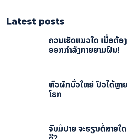
Latest posts
ຄວນເຮັດແນວໃດ ເມື່ອຕ້ອງ
ອອກກຳລັງກາຍຍາມຝົນ!
ຫົວຜັກບົ່ວໃຫຍ່ ປົວໄດ້ຫຼາຍ
ໂຣກ
ຈົບມໍປາຍ ຈະຮຽນຕໍ່ສາຍໃດ
ດີ?