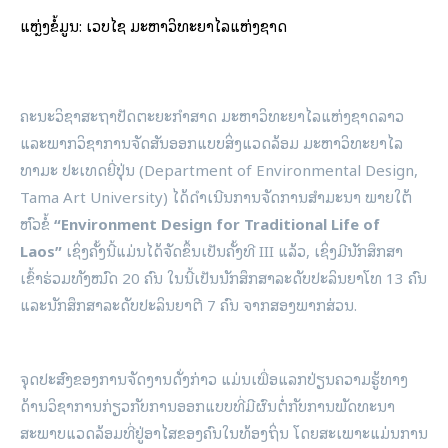
ແຫຼ່ງຂໍ້ມູນ: ເວບໄຊ ມະຫາວິທະຍາໄລແຫ່ງຊາດ
ຄະນະວິຊາສະຖາປັດຕະຍະກໍາສາດ ມະຫາວິທະຍາໄລແຫ່ງຊາດລາວ
ແລະພາກວິຊາການຈັດສັນອອກແບບສິ່ງແວດລ້ອມ ມະຫາວິທະຍາໄລ
ທາມະ ປະເທດຍີ່ປຸ່ນ (Department of Environmental Design,
Tama Art University) ໄດ້ດໍາເນີນການຈັດການສຳມະນາ ພາຍໃຕ້
ຫົວຂໍ້
“Environment Design for Traditional Life of
Laos”
ເຊິ່ງຄັ້ງນີ້ແມ່ນໄດ້ຈັດຂຶ້ນເປັນຄັ້ງທີ III ແລ້ວ, ເຊິ່ງມີນັກສຶກສາ
ເຂົ້າຮ່ວມທັງໝົດ 20 ຄົນ ໃນນີ້ເປັນນັກສຶກສາລະດັບປະລິນຍາໂທ 13 ຄົນ
ແລະນັກສຶກສາລະດັບປະລິນຍາຕີ 7 ຄົນ ຈາກສອງພາກສ່ວນ.
ຈຸດປະສົງຂອງການຈັດງານດັ່ງກ່າວ ແມ່ນເພື່ອແລກປ່ຽນຄວາມຮູ້ທາງ
ດ້ານວິຊາການກ່ຽວກັບການອອກແບບທີ່ມີຜົນຕໍ່ກັບການພັດທະນາ
ສະພາບແວດລ້ອມທີ່ຢູ່ອາໄສຂອງຄົນໃນທ້ອງຖິ່ນ ໂດຍສະເພາະແມ່ນການ