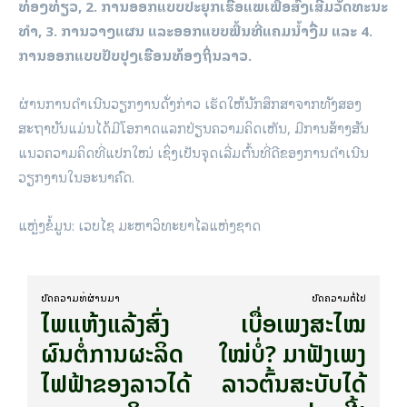
ທ່ອງທ່ຽວ, 2. ການອອກແບບປະຍຸກເຮືອແພເພື່ອສົ່ງເສີມວັດທະນະ
ທໍາ, 3. ການວາງແຜນ ແລະອອກແບບພື້ນທີ່ແຄມນໍ້າງື່ມ ແລະ 4.
ການອອກແບບປັບປຸງເຮືອນທ້ອງຖິ່ນລາວ.
ຜ່ານການດໍາເນີນວຽກງານດັ່ງກ່າວ ເຮັດໃຫ້ນັກສຶກສາຈາກທັງສອງ
ສະຖາບັນແມ່ນໄດ້ມີໂອກາດແລກປ່ຽນຄວາມຄິດເຫັນ, ມີການສ້າງສັນ
ແນວຄວາມຄິດທີ່ແປກໃໝ່ ເຊິ່ງເປັນຈຸດເລີ່ມຕົ້ນທີ່ດີຂອງການດໍາເນີນ
ວຽກງານໃນອະນາຄົດ.
ແຫຼ່ງຂໍ້ມູນ: ເວບໄຊ ມະຫາວິທະຍາໄລແຫ່ງຊາດ
ບົດ​ຄວາມ​ທີ່​ຜ່ານ​ມາ
ບົດ​ຄວາມ​ຕໍ່​ໄປ
ໄພແຫ້ງແລ້ງສົ່ງ
ເບື່ອເພງສະໄໝ
ຜົນຕໍ່ການຜະລິດ
ໃໝ່ບໍ່? ມາຟັງເພງ
ໄຟຟ້າຂອງລາວໄດ້
ລາວຕົ້ນສະບັບໄດ້