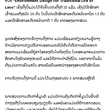
ຫົວຂໍ້
“Environment Design for Traditional Life of
Laos”
ເຊິ່ງຄັ້ງນີ້ແມ່ນໄດ້ຈັດຂຶ້ນເປັນຄັ້ງທີ III ແລ້ວ, ເຊິ່ງມີນັກສຶກສາ
ເຂົ້າຮ່ວມທັງໝົດ 20 ຄົນ ໃນນີ້ເປັນນັກສຶກສາລະດັບປະລິນຍາໂທ 13 ຄົນ
ແລະນັກສຶກສາລະດັບປະລິນຍາຕີ 7 ຄົນ ຈາກສອງພາກສ່ວນ.
ຈຸດປະສົງຂອງການຈັດງານດັ່ງກ່າວ ແມ່ນເພື່ອແລກປ່ຽນຄວາມຮູ້ທາງ
ດ້ານວິຊາການກ່ຽວກັບການອອກແບບທີ່ມີຜົນຕໍ່ກັບການພັດທະນາ
ສະພາບແວດລ້ອມທີ່ຢູ່ອາໄສຂອງຄົນໃນທ້ອງຖິ່ນ ໂດຍສະເພາະແມ່ນການ
ສຶກສາເຖິງຮີດຄອງປະເພນີ ແລະວິຖີການດໍາລົງຊີວິດ, ນອກຈາກນີ້ແລ້ວ
ຍັງແມ່ນການຮັດແໜ້ນ ສາຍພົວພັນລະຫວ່າງສອງສະຖາບັນອີກດ້ວຍ.
ການຈັດງານດັ່ງກ່າວນີ້ ແມ່ນໄດ້ແບ່ງອອກເປັນ 3 ພາກສ່ວນຫຼັກຄື:
ພາກສ່ວນການເກັບກໍາຂໍ້ມູນຄື: ແມ່ນມີການລົງເກັບກໍາຂໍ້ມູນໃນພື້ນທີ່
ຕ່າງໆທັງໃນນະຄອນຫຼວງວຽງຈັນ ແລະພິເສດແມ່ນທີ່ບ້ານຫາດສວນ,
ເມືອງທຸລະຄົມ, ແຂວງວຽງຈັນ ເຊິ່ງໄດ້ມີການພັກໂຮມສະເຕທີ່ບ້ານດັ່ງ