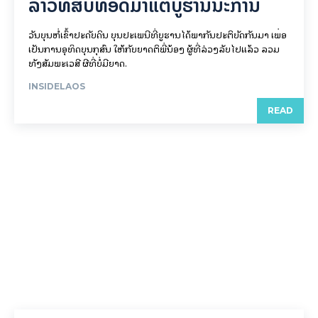
ລາວທີ່ສືບທອດມາແຕ່ບູຮານນະການ
ວັນບຸນຫໍ່ເຂົ້າປະດັບດິນ ບຸນປະເພນີທີ່ບູຮານໄດ້ພາກັນປະຕິບັດກັນມາ ເພື່ອ
ເປັນການອຸທິດບຸນກຸສົນ ໃຫ້ກັບຍາດຕິພີ່ນ້ອງ ຜູ້ທີ່ລ່ວງລັບໄປແລ້ວ ລວມ
ທັງສັມພະເວສີ ຜີທີ່ບໍ່ມີຍາດ.
INSIDELAOS
READ