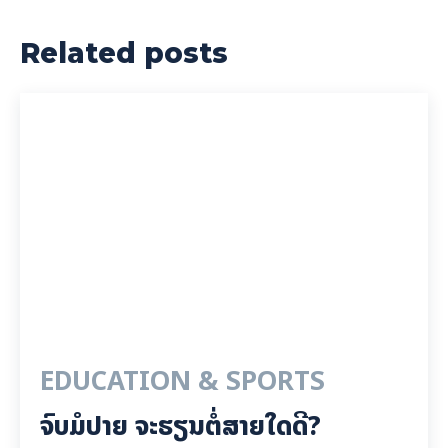
Related posts
EDUCATION & SPORTS
ຈົບມໍປາຍ ຈະຮຽນຕໍ່ສາຍໃດດີ?