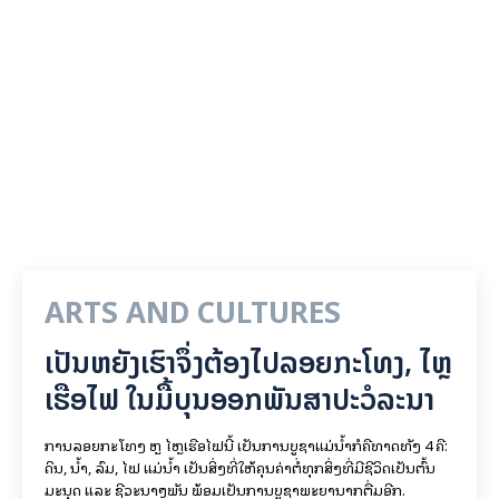
ARTS AND CULTURES
ເປັນ​ຫຍັງ​ເຮົາ​ຈຶ່ງ​ຕ້ອງ​ໄປລອຍ​ກະ​ໂທງ, ໄຫຼ​
ເຮືອ​ໄຟ ໃນ​ມື້​​ບຸນ​ອອກ​ພັນ​ສາ​ປະ​ວໍ​ລະ​ນາ
ການລອຍ​ກະ​ໂທງ ຫຼື ໄຫຼເຮືອໄຟນີ້ ເປັນການບູຊາແມ່ນໍ້າກໍຄືທາດທັງ 4 ຄື:
ດິນ, ນໍ້າ, ລົມ, ໄຟ ແມ່ນໍ້າ ເປັນສິ່ງທີ່ໃຫ້ຄຸນຄ່າຕໍ່ທຸກສິ່ງທີ່ມີຊີວິດເປັນຕົ້ນ
ມະນຸດ ແລະ ຊີວະນາໆພັນ ພ້ອມເປັນການບູຊາພະຍານາກຕື່ມອີກ.