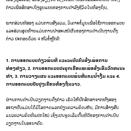
ກ່າວເພື່ອສຶກສາເຖິງຮູບແບບຂອງການດໍາລົງຊີວິດໃນທ້ອງຖິ່ນ,
ພາກສ່ວນທີສອງ ແມ່ນການສັງລວມ, ວິເຄາະຂໍ້ມູນເພື່ອໃຊ້ການອອກແບບ
ແລະສ່ວນສຸດທ້າຍແມ່ນການນໍາສະເໜີຜົນຂອງການດໍາເນີນງານດັ່ງ
ກ່າວ ປະກອບດ້ວຍ 4 ຫົວຂໍ້ຫຼັກຄື:
1. ການອອກແບບກ່ຽວພື້ນທີ່ ແລະລະບົບຂົນສົ່ງເພື່ອການ
ທ່ອງທ່ຽວ, 2. ການອອກແບບປະຍຸກເຮືອແພເພື່ອສົ່ງເສີມວັດທະນະ
ທໍາ, 3. ການວາງແຜນ ແລະອອກແບບພື້ນທີ່ແຄມນໍ້າງື່ມ ແລະ 4.
ການອອກແບບປັບປຸງເຮືອນທ້ອງຖິ່ນລາວ.
ຜ່ານການດໍາເນີນວຽກງານດັ່ງກ່າວ ເຮັດໃຫ້ນັກສຶກສາຈາກທັງສອງ
ສະຖາບັນແມ່ນໄດ້ມີໂອກາດແລກປ່ຽນຄວາມຄິດເຫັນ, ມີການສ້າງສັນ
ແນວຄວາມຄິດທີ່ແປກໃໝ່ ເຊິ່ງເປັນຈຸດເລີ່ມຕົ້ນທີ່ດີຂອງການດໍາເນີນ
ວຽກງານໃນອະນາຄົດ.