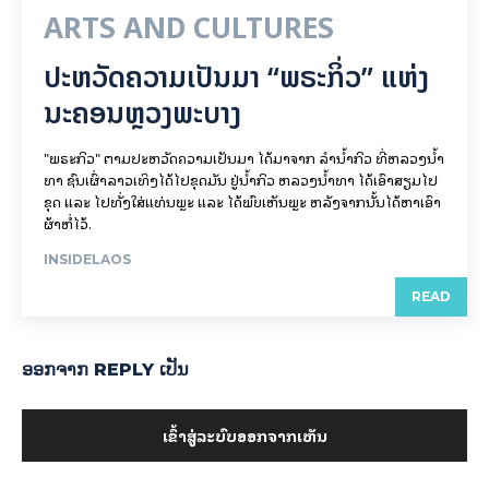
ARTS AND CULTURES
ປະຫວັດຄວາມເປັນມາ “ພຣະກິ່ວ” ແຫ່ງ
ນະຄອນຫຼວງພະບາງ
"ພຣະກິວ" ຕາມປະຫວັດຄວາມເປັນມາ ໄດ້ມາຈາກ ລຳນ້ຳກິວ ທີ່ຫລວງນ້ຳ
ທາ ຊົນເຜົ່າລາວເທິງໄດ້ໄປຂຸດມັນ ຢູ່ນ້ຳກິວ ຫລວງນ້ຳທາ ໄດ້ເອົາສຽມໄປ
ຂຸດ ແລະ ໄປທັ່ງໃສ່ແທ່ນພຼະ ແລະ ໄດ້ພົບເຫັນພຼະ ຫລັງຈາກນັ້ນໄດ້ຫາເອົາ
ຜ້າຫໍ່ໄວ້.
INSIDELAOS
READ
ອອກ​ຈາກ REPLY ເປັນ
ເຂົ້າ​ສູ່​ລະ​ບົບ​ອອກ​ຈາກ​ເຫັນ