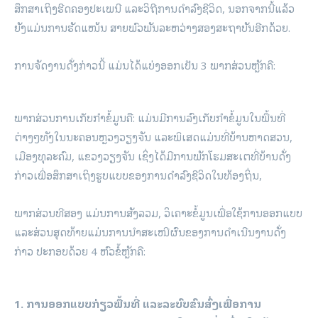
ສຶກສາເຖິງຮີດຄອງປະເພນີ ແລະວິຖີການດໍາລົງຊີວິດ, ນອກຈາກນີ້ແລ້ວ
ຍັງແມ່ນການຮັດແໜ້ນ ສາຍພົວພັນລະຫວ່າງສອງສະຖາບັນອີກດ້ວຍ.
ການຈັດງານດັ່ງກ່າວນີ້ ແມ່ນໄດ້ແບ່ງອອກເປັນ 3 ພາກສ່ວນຫຼັກຄື:
ພາກສ່ວນການເກັບກໍາຂໍ້ມູນຄື: ແມ່ນມີການລົງເກັບກໍາຂໍ້ມູນໃນພື້ນທີ່
ຕ່າງໆທັງໃນນະຄອນຫຼວງວຽງຈັນ ແລະພິເສດແມ່ນທີ່ບ້ານຫາດສວນ,
ເມືອງທຸລະຄົມ, ແຂວງວຽງຈັນ ເຊິ່ງໄດ້ມີການພັກໂຮມສະເຕທີ່ບ້ານດັ່ງ
ກ່າວເພື່ອສຶກສາເຖິງຮູບແບບຂອງການດໍາລົງຊີວິດໃນທ້ອງຖິ່ນ,
ພາກສ່ວນທີສອງ ແມ່ນການສັງລວມ, ວິເຄາະຂໍ້ມູນເພື່ອໃຊ້ການອອກແບບ
ແລະສ່ວນສຸດທ້າຍແມ່ນການນໍາສະເໜີຜົນຂອງການດໍາເນີນງານດັ່ງ
ກ່າວ ປະກອບດ້ວຍ 4 ຫົວຂໍ້ຫຼັກຄື:
1. ການອອກແບບກ່ຽວພື້ນທີ່ ແລະລະບົບຂົນສົ່ງເພື່ອການ