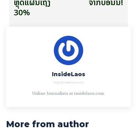
ຫຼຸດແຜນເຖິງ
ຈາກບ່ອນນີ້!
30%
InsideLaos
http://insidelaos.com
Online Journalists at insidelaos.com.
More from author