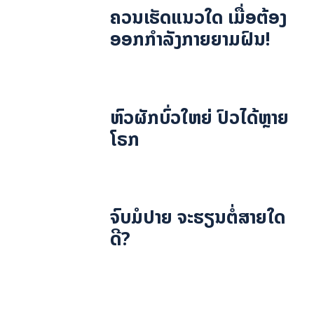
ຄວນເຮັດແນວໃດ ເມື່ອຕ້ອງ
ອອກກຳລັງກາຍຍາມຝົນ!
ຫົວຜັກບົ່ວໃຫຍ່ ປົວໄດ້ຫຼາຍ
ໂຣກ
ຈົບມໍປາຍ ຈະຮຽນຕໍ່ສາຍໃດ
ດີ?