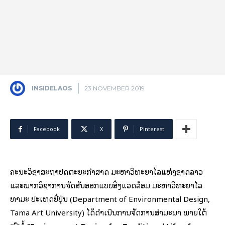
INSIDELAOS
23 NOVEMBER 2019
Facebook
X
Pinterest
ຄະນະວິຊາສະຖາປັດຕະຍະກໍາສາດ ມະຫາວິທະຍາໄລແຫ່ງຊາດລາວ
ແລະພາກວິຊາການຈັດສັນອອກແບບສິ່ງແວດລ້ອມ ມະຫາວິທະຍາໄລ
ທາມະ ປະເທດຍີ່ປຸ່ນ (Department of Environmental Design,
Tama Art University) ໄດ້ດໍາເນີນການຈັດການສຳມະນາ ພາຍໃຕ້