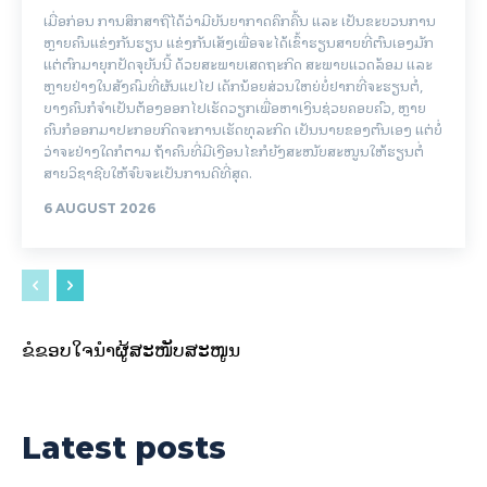
ເມື່ອກ່ອນ ການສຶກສາຖືໄດ້ວ່າມີບັນຍາກາດຄຶກຄື້ນ ແລະ ເປັນຂະບວນການ
ຫຼາຍຄົນແຂ່ງກັນຮຽນ ແຂ່ງກັນເສັງເພື່ອຈະໄດ້ເຂົ້າຮຽນສາຍທີ່ຕົນເອງມັກ
ແຕ່ຕົກມາຍຸກປັດຈຸບັນນີ້ ດ້ວຍສະພາບເສດຖະກິດ ສະພາບແວດລ້ອມ ແລະ
ຫຼາຍຢ່າງໃນສັງຄົມທີ່ຜັນແປໄປ ເດັກນ້ອຍສ່ວນໃຫຍ່ບໍ່ຢາກທີ່ຈະຮຽນຕໍ່,
ບາງຄົນກໍຈຳເປັນຕ້ອງອອກໄປເຮັດວຽກເພື່ອຫາເງິນຊ່ວຍຄອບຄົວ, ຫຼາຍ
ຄົນກໍອອກມາປະກອບກິດຈະການເຮັດທຸລະກິດ ເປັນນາຍຂອງຕົນເອງ ແຕ່ບໍ່
ວ່າຈະຢ່າງໃດກໍຕາມ ຖ້າຄົນທີ່ມີເງືອນໄຂກໍຍັງສະໜັບສະໜູນໃຫ້ຮຽນຕໍ່
ສາຍວິຊາຊີບໃຫ້ຈົບຈະເປັນການດີທີ່ສຸດ.
6 AUGUST 2026
ຂໍຂອບໃຈນຳຜູ້ສະໜັບສະໜູນ
Latest posts