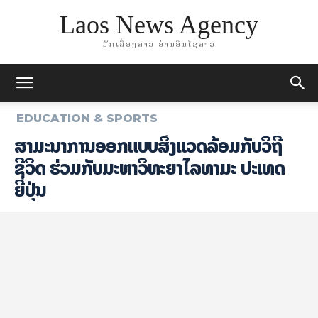
Laos News Agency
ມັກເລື່ອງລາວ ອ່ານອິນໄຊລາວ
EDUCATION & SPORTS
ສຳມະນາການອອກແບບສິ່ງແວດລ້ອມກັບວິຖີ
ຊີວິດ ຮ່ວມກັບມະຫາວິທະຍາໄລທາມະ ປະເທດ
ຍີ່ປຸ່ນ