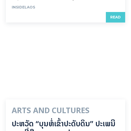
INSIDELAOS
READ
ARTS AND CULTURES
ປະຫວັດ “ບຸນຫໍ່ເຂົ້າປະດັບດິນ” ປະເພນີ