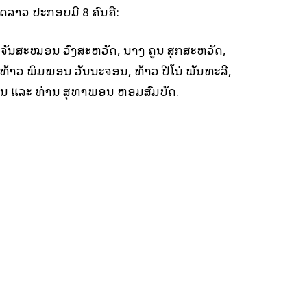
ດລາວ ປະກອບມີ 8 ຄົນຄື:
ງ ຈັນສະໝອນ ວົງສະຫວັດ, ນາງ ຄູນ ສຸກສະຫວັດ,
ທ້າວ ພິມພອນ ວັນນະຈອນ, ທ້າວ ປີໂນ່ ພັນທະລີ,
ອນ ແລະ ທ່ານ ສຸທາພອນ ຫອມສົມບັດ.