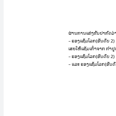
ຜ່ານການແຂ່ງຂັນປາກົດວ່
– ຮອງແຊ້ມໂລກ(ອັນດັບ 2)
ເສຍໃຫ້ແຊັມເກົ່າຈາກ ກໍາປ
– ຮອງແຊ້ມໂລກ(ອັນດັບ 2) 
– ແລະ ຮອງແຊ້ມໂລກ(ອັນດັ