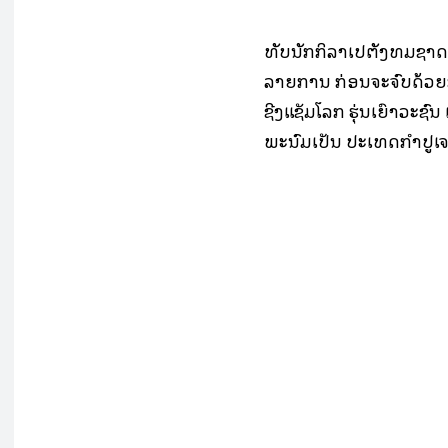
ທັບນັກກິລາເປຕັງທີມຊາດລາ
ລາຍການ ກ່ອນຈະຈົບດ້ວຍ
ຊີງແຊັມໂລກ ຮຸ່ນເຍົາວະຊົນ
ພະນົມເປັນ ປະເທດກໍາປູເ