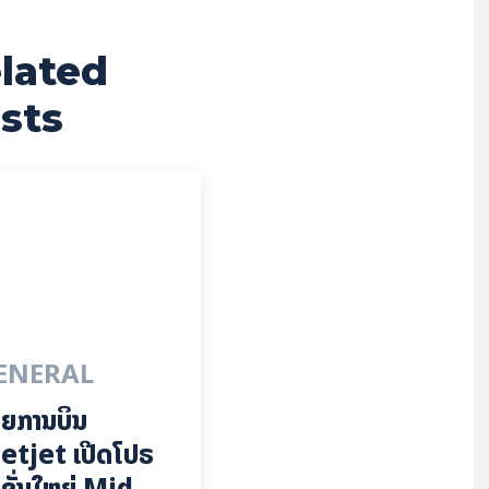
lated
sts
ENERAL
ຍການບິນ
etjet ເປີດໂປຣ
ຊັ່ນໃຫຍ່ Mid