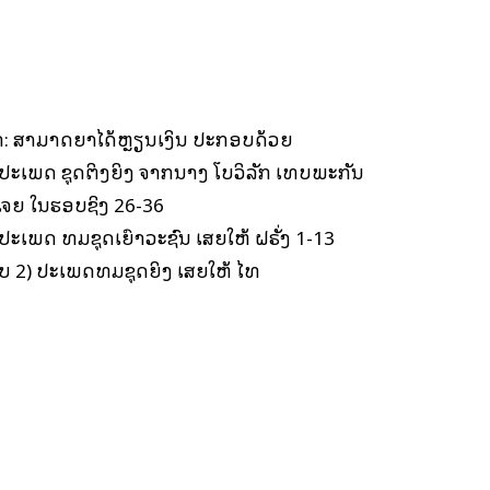
າ: ສາມາດຍາໄດ້ຫຼຽນເງິນ ປະກອບດ້ວຍ
 ປະເພດ ຊຸດຕິງຍິງ ຈາກນາງ ໂບວິລັກ ເທບພະກັນ
ູເຈຍ ໃນຮອບຊິງ 26-36
ປະເພດ ທີມຊຸດເຍົາວະຊົນ ເສຍໃຫ້ ຝຣັ່ງ 1-13
ບ 2) ປະເພດທີມຊຸດຍິງ ເສຍໃຫ້ ໄທ