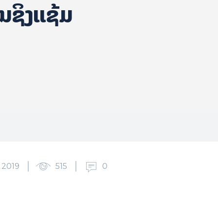
ນຊິງແຊ້ມ
2019
515
0