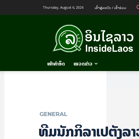
ເຂົ້າ​ສູ່​ລະ​ບົບ / ເຂົ້າ​ຮ່ວມ
Thursday, August 6, 2026
ໜ້າທຳອິດ
ໝວດຂ່າວ
GENERAL
ທີມນັກກິລາເປຕັງລາ