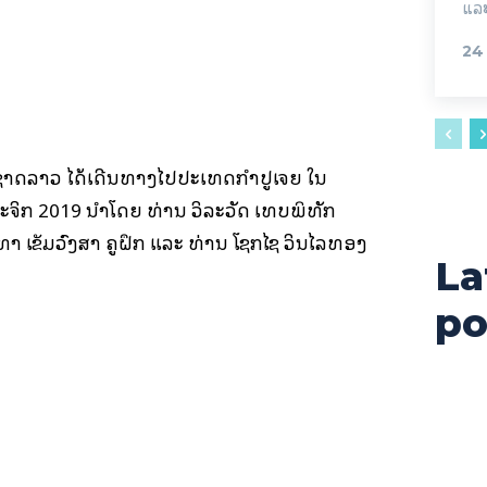
ແລະ
24
ມຊາດລາວ ໄດ້ເດີນທາງໄປປະເທດກໍາປູເຈຍ ໃນ
ຈິກ 2019 ນໍາໂດຍ ທ່ານ ວິລະວັດ ເທບພິທັກ
າ ເຂັມວົງສາ ຄູຝຶກ ແລະ ທ່ານ ໂຊກໄຊ ວິນໄລທອງ
La
po