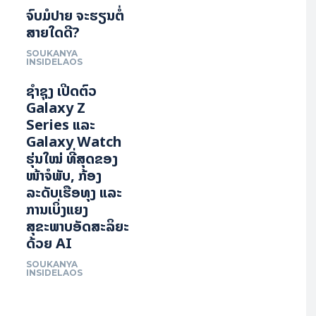
ຈົບມໍປາຍ ຈະຮຽນຕໍ່
ສາຍໃດດີ?
SOUKANYA
INSIDELAOS
ຊຳຊຸງ ເປີດຕົວ
Galaxy Z
Series ແລະ
Galaxy Watch
ຮຸ່ນໃໝ່ ທີ່ສຸດຂອງ
ໜ້າຈໍພັບ, ກ້ອງ
ລະດັບເຮືອທຸງ ແລະ
ການເບິ່ງແຍງ
ສຸຂະພາບອັດສະລິຍະ
ດ້ວຍ AI
SOUKANYA
INSIDELAOS