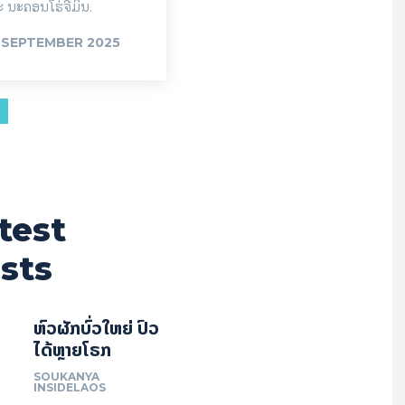
 ນະຄອນໂຮ່ຈີມິນ.
 SEPTEMBER 2025
test
sts
ຫົວຜັກບົ່ວໃຫຍ່ ປົວ
ໄດ້ຫຼາຍໂຣກ
SOUKANYA
INSIDELAOS