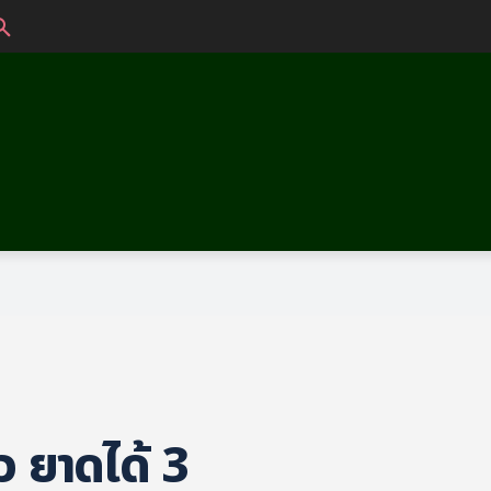
ວ ຍາດໄດ້ 3