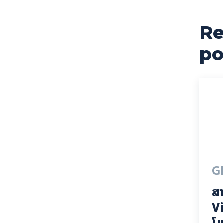
Re
cebook
X
Pinterest
WhatsApp
po
G
ສາ
Vi
ໂມ