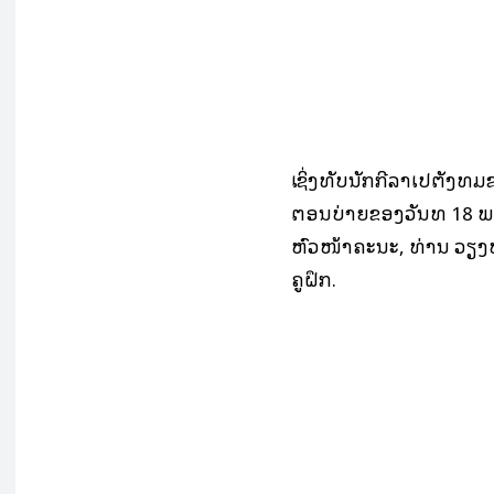
ເຊິ່ງທັບນັກກີລາເປຕັງທີ
ຕອນບ່າຍຂອງວັນທີ 18 ພະ
ຫົວໜ້າຄະນະ, ທ່ານ ວຽງທ
ຄູຝຶກ.