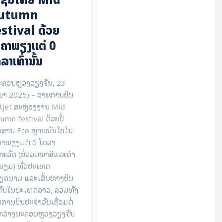
utumn
stival ດ້ວຍ
ຄາພຽງແຕ່ 0
ລາເທົ່ານັ້ນ
ະຄອນຫຼວງວຽງຈັນ, 23
ຍາ 2025) – ສາຍການບິນ
tjet ສະຫຼອງງານ Mid
umn festival ດ້ວຍປີ້
ຍສານ Eco ຫຼາຍພັນໃບໃນ
ຄາພຽງແຕ່ 0 ໂດລາ
ະລັດ (ບໍ່ລວມພາສີແລະຄ່າ
ນຽມ) ທົ່ວປະເທດ
ຽດນາມ ແລະເສັ້ນທາງບິນ
ກົນໃນປະເທດລາວ, ລວມທັງ
ການບິນປະຈໍາວັນເຊື່ອມຕໍ່
ຫວ່າງນະຄອນຫຼວງວຽງຈັນ