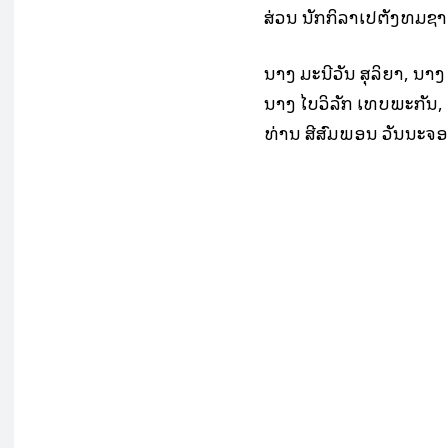
ສ່ວນ ນັກກິລາເປຕັງທີມຊາ
ນາງ ມະນີວັນ ສຸລິຍາ, ນາ
ນາງ ໄບວິລັກ ເທບພະກັນ, 
ທ່ານ ສີສົມພອນ ວັນນະຈ