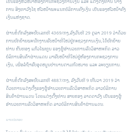
ເປັນຮອງຫົວໜ້າຫ້ອງການກະຊວງການເງິນ ແລະ ແຕ່ງຕັ້ງທ່ານ ນາງ
ການ ສິງທາວົງໄຊ ຫົວໜ້າພະແນກບໍລິການຄັງເງິນ ເປັນຮອງຫົວໜ້າຄັງ
ເງິນແຫ່ງຊາດ.
ຜ່ານຂໍ້ຕົກລົງສະບັບເລກທີ 4369/ກງ,ລົງວັນທີ 29 ຕຸລາ 2019 ວ່າດ້ວຍ
ການຍົກຍ້າຍພະນັກງານຮັບໜ້າທີ່ໃໝ່ຢູ່ກະຊວງການເງິນ,ໄດ້ຍົກຍ້າຍ
ທ່ານ ຂັນທອງ ແກ້ວໄພທູນ ຮອງຜູ້ອໍານວຍການລັດວິສາຫະກິດ ລາວ
ບໍລິການສິນຄ້າຜ່ານແດນ ມາຮັບໜ້າທີ່ໃໝ່ຢູ່ຫ້ອງການກະຊວງການ
ເງິນ, ເພື່ອລໍຖ້າຮັບອຸດໜູນບໍານານຕາມກົດໝາຍ ແລະ ລະບຽບການ.
ຜ່ານຂໍ້ຕົກລົງສະບັບເລກທີ 4887/ກງ, ລົງວັນທີ 9 ທັນວາ 2019 ວ່າ
ດ້ວຍການແຕ່ງຕັ້ງຮອງຜູ້ອໍານວຍການລັດວິສາຫະກິດ ລາວບໍລິການ
ສິນຄ້າຜ່ານແດນ ໂດຍແຕ່ງຕັ້ງທ່ານ ສາຍຂອງ ລາດດາວົງ ເປັນຮອງຜູ້
ອໍານວຍການລັດວິສາຫະກິດ ລາວບໍລິການສິນຄ້າຜ່ານແດນ.
ພາບປະກອບ