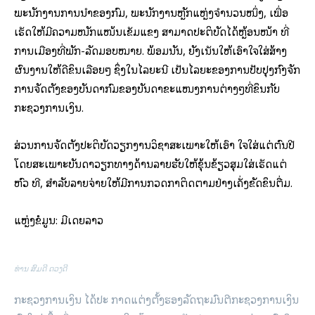
ພະນັກງານການນໍາຂອງກົມ, ພະນັກງານຫຼັກແຫຼ່ງຈໍານວນໜຶ່ງ, ເພື່ອ
ເຮັດໃຫ້ມີຄວາມໜັກແໜ້ນເຂັ້ມແຂງ ສາມາດປະຕິບັດໄດ້ຫຼ້ອນໜ້າ ທີ່
ການເມືອງທີ່ພັກ-ລັດມອບໝາຍ. ພ້ອມນັ້ນ, ຍັງເນັ້ນໃຫ້ເອົາໃຈໃສ່ສ້າງ
ຜົນງານໃຫ້ດີຂຶ້ນເລື້ອຍໆ ຊຶ່ງໃນໄລຍະນີ້ ເປັນໄລຍະຂອງການປັບປຸງກົງຈັກ
ການຈັດຕັ້ງຂອງບັນດາກົມຂອງບັນດາຂະແໜງການຕ່າງໆທີ່ຂຶ້ນກັບ
ກະຊວງການເງິນ.
ສ່ວນການຈັດຕັ້ງປະຕິບັດວຽກງານວິຊາສະເພາະໃຫ້ເອົາ ໃຈໃສ່ແຕ່ຕົ້ນປີ
ໂດຍສະເພາະບັນດາວຽກທາງດ້ານລາຍຮັບໃຫ້ຂຸ້ນຂ້ຽວສຸມໃສ່ເຮັດແຕ່
ຫົວ ທີ, ສໍາລັບລາຍຈ່າຍໃຫ້ມີການກວດກາຕິດຕາມຢ່າງເຄັ່ງຂັດຂຶ້ນຕື່ມ.
ແຫຼ່ງຂໍ້ມູນ: ມີເດຍລາວ
ທ່ານ ສົມດີ ດວງດີ
ກະຊວງການເງິນ ໄດ້ປະ ກາດແຕ່ງຕັ້ງຮອງລັດຖະມົນຕີກະຊວງການເງິນ