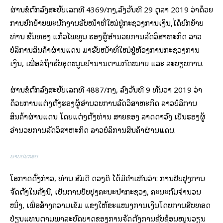
ຜ່ານຂໍ້ຕົກລົງສະບັບເລກທີ 4369/ກງ,ລົງວັນທີ 29 ຕຸລາ 2019 ວ່າດ້ວຍ
ການຍົກຍ້າຍພະນັກງານຮັບໜ້າທີ່ໃໝ່ຢູ່ກະຊວງການເງິນ,ໄດ້ຍົກຍ້າຍ
ທ່ານ ຂັນທອງ ແກ້ວໄພທູນ ຮອງຜູ້ອໍານວຍການລັດວິສາຫະກິດ ລາວ
ບໍລິການສິນຄ້າຜ່ານແດນ ມາຮັບໜ້າທີ່ໃໝ່ຢູ່ຫ້ອງການກະຊວງການ
ເງິນ, ເພື່ອລໍຖ້າຮັບອຸດໜູນບໍານານຕາມກົດໝາຍ ແລະ ລະບຽບການ.
ຜ່ານຂໍ້ຕົກລົງສະບັບເລກທີ 4887/ກງ, ລົງວັນທີ 9 ທັນວາ 2019 ວ່າ
ດ້ວຍການແຕ່ງຕັ້ງຮອງຜູ້ອໍານວຍການລັດວິສາຫະກິດ ລາວບໍລິການ
ສິນຄ້າຜ່ານແດນ ໂດຍແຕ່ງຕັ້ງທ່ານ ສາຍຂອງ ລາດດາວົງ ເປັນຮອງຜູ້
ອໍານວຍການລັດວິສາຫະກິດ ລາວບໍລິການສິນຄ້າຜ່ານແດນ.
ພາບປະກອບ
ໂອກາດດັ່ງກ່າວ, ທ່ານ ສົມດີ ດວງດີ ໄດ້ມີຄຳເຫັນວ່າ: ການປັບປຸງການ
ຈັດຕັ້ງໃນຄັ້ງນີ້, ເປັນການປັບປຸງຄະນະນໍາກະຊວງ, ຄະນະກົມຈໍານວນ
ໜຶ່ງ, ເພື່ອສ້າງຄວາມເຂັ້ມ ແຂງໃຫ້ຂະແໜງການເງິນໂດຍການສືບທອດ
ປ່ຽນແທນຕາມພາລະບົດບາດຂອງການຈັດຕັ້ງການຊັບຊ້ອນໝູນວຽນ