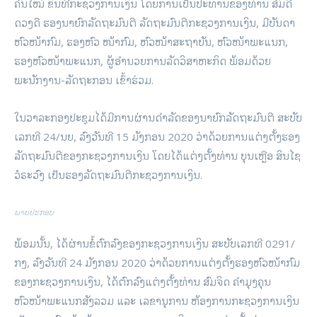
ຄົນໃໝ່ ຂຶ້ນທີ່ກະຊວງການເງິນ ໂດຍການເປັນປະທານຂອງທ່ານ ສົມດີ
ດວງດີ ຮອງນາຍົກລັດຖະມົນຕີ ລັດຖະມົນຕີກະຊວງການເງິນ, ມີບັນດາ
ຫົວໜ້າກົມ, ຮອງຫົວ ໜ້າກົມ, ຫົວໜ້າສະຖາບັນ, ຫົວໜ້າພະແນກ,
ຮອງຫົວໜ້າພະແນກ, ຜູ້ອໍານວຍການລັດວິສາຫະກິດ ພ້ອມດ້ວຍ
ພະນັກງານ-ລັດຖະກອນ ເຂົ້າຮ່ວມ.
ໃນວາລະກອງປະຊຸມໄດ້ມີການຜ່ານດໍາລັດຂອງນາຍົກລັດຖະມົນຕີ ສະບັບ
ເລກທີ 24/ນຍ, ລົງວັນທີ 15 ມັງກອນ 2020 ວ່າດ້ວຍການແຕ່ງຕັ້ງຮອງ
ລັດຖະມົນຕີຂອງກະຊວງການເງິນ ໂດຍໄດ້ແຕ່ງຕັ້ງທ່ານ ບຸນເຫຼືອ ສິນໄຊ
ວໍຣະວົງ ເປັນຮອງລັດຖະມົນຕີກະຊວງການເງິນ.
ພາບປະກອບ
ພ້ອມນັ້ນ, ໄດ້ຜ່ານຂໍ້ຕົກລົງຂອງກະຊວງການເງິນ ສະບັບເລກທີ 0291/
ກງ, ລົງວັນທີ 24 ມັງກອນ 2020 ວ່າດ້ວຍການແຕ່ງຕັ້ງຮອງຫົວໜ້າກົມ
ຂອງກະຊວງການເງິນ, ໄດ້ຕົກລົງແຕ່ງຕັ້ງທ່ານ ສົມຈິດ ຄໍາມຸງຄຸນ
ຫົວໜ້າພະແນກສັງລວມ ແລະ ເລຂານຸການ ຫ້ອງການກະຊວງການເງິນ