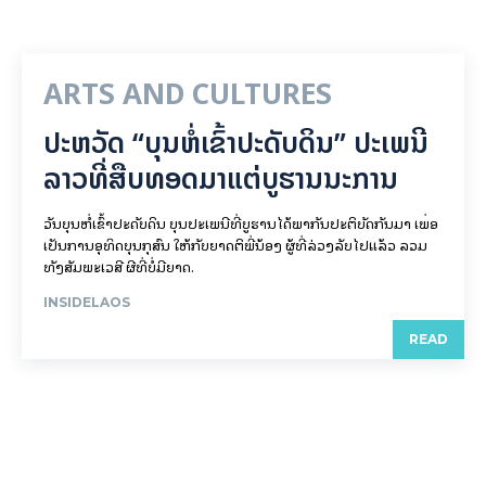
ARTS AND CULTURES
ປະຫວັດ “ບຸນຫໍ່ເຂົ້າປະດັບດິນ” ປະເພນີ
ລາວທີ່ສືບທອດມາແຕ່ບູຮານນະການ
ວັນບຸນຫໍ່ເຂົ້າປະດັບດິນ ບຸນປະເພນີທີ່ບູຮານໄດ້ພາກັນປະຕິບັດກັນມາ ເພື່ອ
ເປັນການອຸທິດບຸນກຸສົນ ໃຫ້ກັບຍາດຕິພີ່ນ້ອງ ຜູ້ທີ່ລ່ວງລັບໄປແລ້ວ ລວມ
ທັງສັມພະເວສີ ຜີທີ່ບໍ່ມີຍາດ.
INSIDELAOS
READ