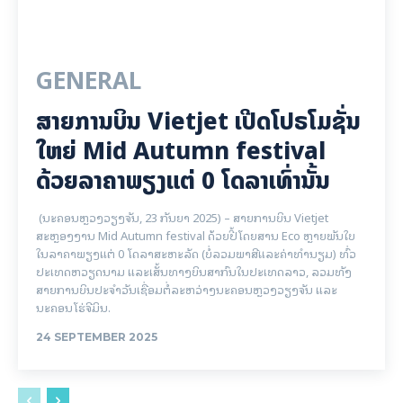
GENERAL
ສາຍການບິນ Vietjet ເປີດໂປຣໂມຊັ່ນ
ໃຫຍ່ Mid Autumn festival
ດ້ວຍລາຄາພຽງແຕ່ 0 ໂດລາເທົ່ານັ້ນ
(ນະຄອນຫຼວງວຽງຈັນ, 23 ກັນຍາ 2025) – ສາຍການບິນ Vietjet
ສະຫຼອງງານ Mid Autumn festival ດ້ວຍປີ້ໂດຍສານ Eco ຫຼາຍພັນໃບ
ໃນລາຄາພຽງແຕ່ 0 ໂດລາສະຫະລັດ (ບໍ່ລວມພາສີແລະຄ່າທໍານຽມ) ທົ່ວ
ປະເທດຫວຽດນາມ ແລະເສັ້ນທາງບິນສາກົນໃນປະເທດລາວ, ລວມທັງ
ສາຍການບິນປະຈໍາວັນເຊື່ອມຕໍ່ລະຫວ່າງນະຄອນຫຼວງວຽງຈັນ ແລະ
ນະຄອນໂຮ່ຈີມິນ.
24 SEPTEMBER 2025