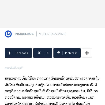
INSIDELAOS
9 FEBRUARY 2020
Facebook
X
Pinterest
ທ່ານ ສົມດີ ດວງດີ
ກະຊວງການເງິນ ໄດ້ປະ ກາດແຕ່ງຕັ້ງຮອງລັດຖະມົນຕີກະຊວງການເງິນ
ຄົນໃໝ່ ຂຶ້ນທີ່ກະຊວງການເງິນ ໂດຍການເປັນປະທານຂອງທ່ານ ສົມດີ
ດວງດີ ຮອງນາຍົກລັດຖະມົນຕີ ລັດຖະມົນຕີກະຊວງການເງິນ, ມີບັນດາ
ຫົວໜ້າກົມ, ຮອງຫົວ ໜ້າກົມ, ຫົວໜ້າສະຖາບັນ, ຫົວໜ້າພະແນກ,
ຮອງຫົວໜ້າພະແນກ, ຜູ້ອໍານວຍການລັດວິສາຫະກິດ ພ້ອມດ້ວຍ