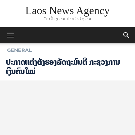
Laos News Agency
ມັກເລື່ອງລາວ ອ່ານອິນໄຊລາວ
GENERAL
ປະກາດແຕ່ງຕັ້ງຮອງລັດຖະມົນຕີ ກະຊວງການ
ເງິນຄົນໃໝ່