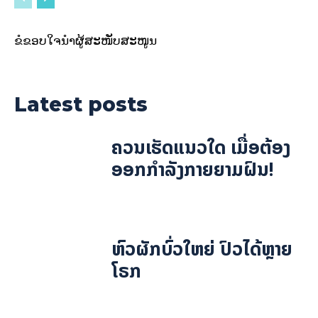
ຂໍຂອບໃຈນຳຜູ້ສະໜັບສະໜູນ
Latest posts
ຄວນເຮັດແນວໃດ ເມື່ອຕ້ອງ
ອອກກຳລັງກາຍຍາມຝົນ!
ຫົວຜັກບົ່ວໃຫຍ່ ປົວໄດ້ຫຼາຍ
ໂຣກ