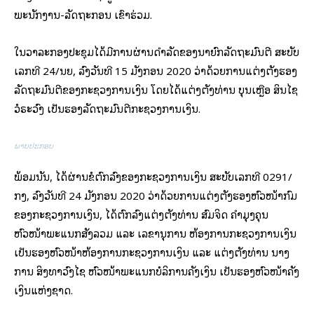
ພະນັກງານ-ລັດຖະກອນ ເຂົ້າຮ່ວມ.
ໃນວາລະກອງປະຊຸມໄດ້ມີການຜ່ານດໍາລັດຂອງນາຍົກລັດຖະມົນຕີ ສະບັບ
ເລກທີ 24/ນຍ, ລົງວັນທີ 15 ມັງກອນ 2020 ວ່າດ້ວຍການແຕ່ງຕັ້ງຮອງ
ລັດຖະມົນຕີຂອງກະຊວງການເງິນ ໂດຍໄດ້ແຕ່ງຕັ້ງທ່ານ ບຸນເຫຼືອ ສິນໄຊ
ວໍຣະວົງ ເປັນຮອງລັດຖະມົນຕີກະຊວງການເງິນ.
ພາບປະກອບ
ພ້ອມນັ້ນ, ໄດ້ຜ່ານຂໍ້ຕົກລົງຂອງກະຊວງການເງິນ ສະບັບເລກທີ 0291/
ກງ, ລົງວັນທີ 24 ມັງກອນ 2020 ວ່າດ້ວຍການແຕ່ງຕັ້ງຮອງຫົວໜ້າກົມ
ຂອງກະຊວງການເງິນ, ໄດ້ຕົກລົງແຕ່ງຕັ້ງທ່ານ ສົມຈິດ ຄໍາມຸງຄຸນ
ຫົວໜ້າພະແນກສັງລວມ ແລະ ເລຂານຸການ ຫ້ອງການກະຊວງການເງິນ
ເປັນຮອງຫົວໜ້າຫ້ອງການກະຊວງການເງິນ ແລະ ແຕ່ງຕັ້ງທ່ານ ນາງ
ການ ສິງທາວົງໄຊ ຫົວໜ້າພະແນກບໍລິການຄັງເງິນ ເປັນຮອງຫົວໜ້າຄັງ
ເງິນແຫ່ງຊາດ.