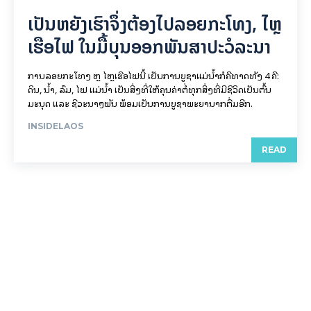
ເປັນ​ຫຍັງ​ເຮົາ​ຈຶ່ງ​ຕ້ອງ​ໄປລອຍ​ກະ​ໂທງ, ໄຫຼ​
ເຮືອ​ໄຟ ໃນ​ມື້​​ບຸນ​ອອກ​ພັນ​ສາ​ປະ​ວໍ​ລະ​ນາ
ການລອຍ​ກະ​ໂທງ ຫຼື ໄຫຼເຮືອໄຟນີ້ ເປັນການບູຊາແມ່ນໍ້າກໍຄືທາດທັງ 4 ຄື:
ດິນ, ນໍ້າ, ລົມ, ໄຟ ແມ່ນໍ້າ ເປັນສິ່ງທີ່ໃຫ້ຄຸນຄ່າຕໍ່ທຸກສິ່ງທີ່ມີຊີວິດເປັນຕົ້ນ
ມະນຸດ ແລະ ຊີວະນາໆພັນ ພ້ອມເປັນການບູຊາພະຍານາກຕື່ມອີກ.
INSIDELAOS
READ