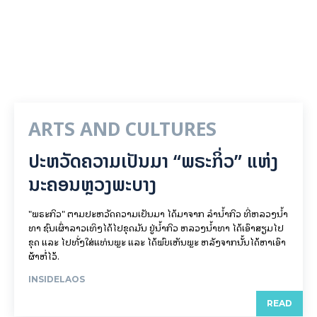
ARTS AND CULTURES
ປະຫວັດຄວາມເປັນມາ “ພຣະກິ່ວ” ແຫ່ງ
ນະຄອນຫຼວງພະບາງ
"ພຣະກິວ" ຕາມປະຫວັດຄວາມເປັນມາ ໄດ້ມາຈາກ ລຳນ້ຳກິວ ທີ່ຫລວງນ້ຳ
ທາ ຊົນເຜົ່າລາວເທິງໄດ້ໄປຂຸດມັນ ຢູ່ນ້ຳກິວ ຫລວງນ້ຳທາ ໄດ້ເອົາສຽມໄປ
ຂຸດ ແລະ ໄປທັ່ງໃສ່ແທ່ນພຼະ ແລະ ໄດ້ພົບເຫັນພຼະ ຫລັງຈາກນັ້ນໄດ້ຫາເອົາ
ຜ້າຫໍ່ໄວ້.
INSIDELAOS
READ