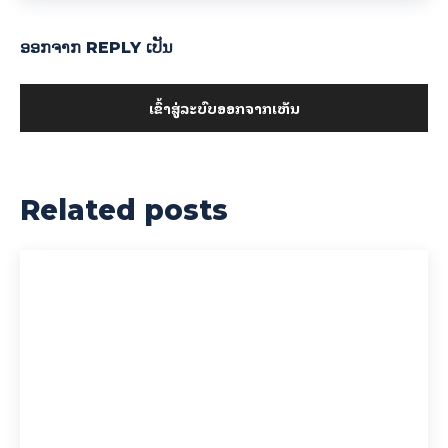
ອອກ​ຈາກ REPLY ເປັນ
ເຂົ້າ​ສູ່​ລະ​ບົບ​ອອກ​ຈາກ​ເຫັນ
Related posts