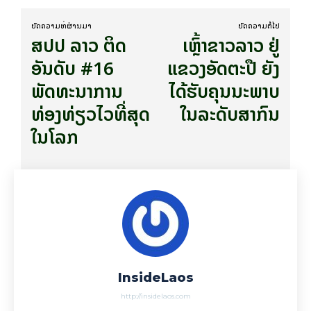
ບົດ​ຄວາມ​ທີ່​ຜ່ານ​ມາ
ບົດ​ຄວາມ​ຕໍ່​ໄປ
ສປປ ລາວ ຕິດ
ເຫຼົ້າຂາວລາວ ຢູ່
ອັນດັບ #16
ແຂວງອັດຕະປື ຍັງ
ພັດທະນາການ
ໄດ້ຮັບຄຸນນະພາບ
ທ່ອງທ່ຽວໄວທີ່ສຸດ
ໃນລະດັບສາກົນ
ໃນໂລກ
InsideLaos
http://insidelaos.com