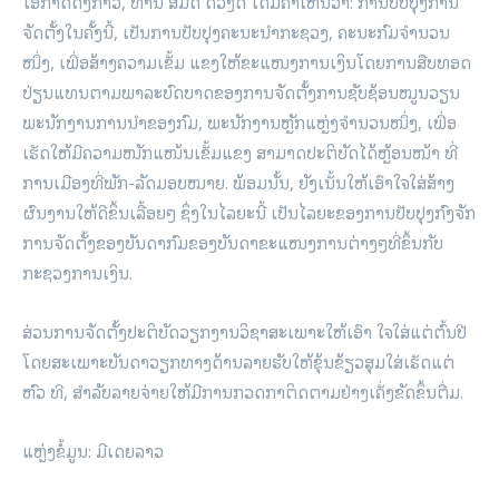
ໂອກາດດັ່ງກ່າວ, ທ່ານ ສົມດີ ດວງດີ ໄດ້ມີຄຳເຫັນວ່າ: ການປັບປຸງການ
ຈັດຕັ້ງໃນຄັ້ງນີ້, ເປັນການປັບປຸງຄະນະນໍາກະຊວງ, ຄະນະກົມຈໍານວນ
ໜຶ່ງ, ເພື່ອສ້າງຄວາມເຂັ້ມ ແຂງໃຫ້ຂະແໜງການເງິນໂດຍການສືບທອດ
ປ່ຽນແທນຕາມພາລະບົດບາດຂອງການຈັດຕັ້ງການຊັບຊ້ອນໝູນວຽນ
ພະນັກງານການນໍາຂອງກົມ, ພະນັກງານຫຼັກແຫຼ່ງຈໍານວນໜຶ່ງ, ເພື່ອ
ເຮັດໃຫ້ມີຄວາມໜັກແໜ້ນເຂັ້ມແຂງ ສາມາດປະຕິບັດໄດ້ຫຼ້ອນໜ້າ ທີ່
ການເມືອງທີ່ພັກ-ລັດມອບໝາຍ. ພ້ອມນັ້ນ, ຍັງເນັ້ນໃຫ້ເອົາໃຈໃສ່ສ້າງ
ຜົນງານໃຫ້ດີຂຶ້ນເລື້ອຍໆ ຊຶ່ງໃນໄລຍະນີ້ ເປັນໄລຍະຂອງການປັບປຸງກົງຈັກ
ການຈັດຕັ້ງຂອງບັນດາກົມຂອງບັນດາຂະແໜງການຕ່າງໆທີ່ຂຶ້ນກັບ
ກະຊວງການເງິນ.
ສ່ວນການຈັດຕັ້ງປະຕິບັດວຽກງານວິຊາສະເພາະໃຫ້ເອົາ ໃຈໃສ່ແຕ່ຕົ້ນປີ
ໂດຍສະເພາະບັນດາວຽກທາງດ້ານລາຍຮັບໃຫ້ຂຸ້ນຂ້ຽວສຸມໃສ່ເຮັດແຕ່
ຫົວ ທີ, ສໍາລັບລາຍຈ່າຍໃຫ້ມີການກວດກາຕິດຕາມຢ່າງເຄັ່ງຂັດຂຶ້ນຕື່ມ.
ແຫຼ່ງຂໍ້ມູນ: ມີເດຍລາວ