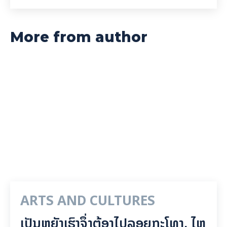
More from author
ARTS AND CULTURES
ເປັນ​ຫຍັງ​ເຮົາ​ຈຶ່ງ​ຕ້ອງ​ໄປລອຍ​ກະ​ໂທງ, ໄຫຼ​