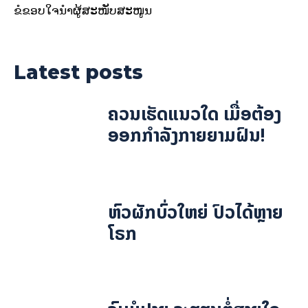
ຂໍຂອບໃຈນຳຜູ້ສະໜັບສະໜູນ
Latest posts
ຄວນເຮັດແນວໃດ ເມື່ອຕ້ອງ
ອອກກຳລັງກາຍຍາມຝົນ!
ຫົວຜັກບົ່ວໃຫຍ່ ປົວໄດ້ຫຼາຍ
ໂຣກ