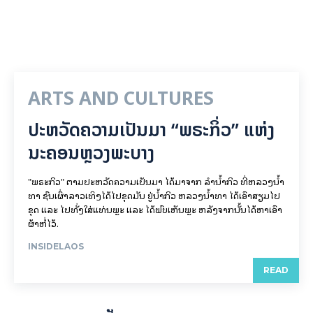
ARTS AND CULTURES
ປະຫວັດຄວາມເປັນມາ “ພຣະກິ່ວ” ແຫ່ງ
ນະຄອນຫຼວງພະບາງ
"ພຣະກິວ" ຕາມປະຫວັດຄວາມເປັນມາ ໄດ້ມາຈາກ ລຳນ້ຳກິວ ທີ່ຫລວງນ້ຳ
ທາ ຊົນເຜົ່າລາວເທິງໄດ້ໄປຂຸດມັນ ຢູ່ນ້ຳກິວ ຫລວງນ້ຳທາ ໄດ້ເອົາສຽມໄປ
ຂຸດ ແລະ ໄປທັ່ງໃສ່ແທ່ນພຼະ ແລະ ໄດ້ພົບເຫັນພຼະ ຫລັງຈາກນັ້ນໄດ້ຫາເອົາ
ຜ້າຫໍ່ໄວ້.
INSIDELAOS
READ