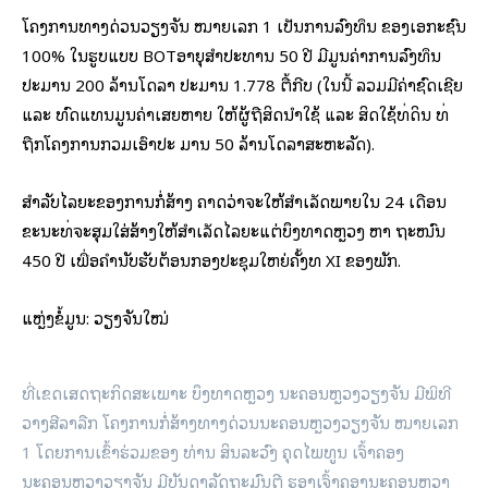
ໂຄງການທາງດ່ວນວຽງຈັນ ໝາຍເລກ 1 ເປັນການລົງທຶນ ຂອງເອກະຊົນ
100% ໃນຮູບແບບ BOTອາຍຸສໍາປະທານ 50 ປີ ມີມູນຄ່າການລົງທຶນ
ປະມານ 200 ລ້ານໂດລາ ປະມານ 1.778 ຕື້ກີບ (ໃນນີ້ ລວມມີຄ່າຊົດເຊີຍ
ແລະ ທົດແທນມູນຄ່າເສຍຫາຍ ໃຫ້ຜູ້ຖືສິດນໍາໃຊ້ ແລະ ສິດໃຊ້ທີ່ດິນ ທີ່
ຖືກໂຄງການກວມເອົາປະ ມານ 50 ລ້ານໂດລາສະຫະລັດ).
ສໍາລັບໄລຍະຂອງການກໍ່ສ້າງ ຄາດວ່າຈະໃຫ້ສໍາເລັດພາຍໃນ 24 ເດືອນ
ຂະນະທີ່ຈະສຸມໃສ່ສ້າງໃຫ້ສໍາເລັດໄລຍະແຕ່ບຶງທາດຫຼວງ ຫາ ຖະໜົນ
450 ປີ ເພື່ອຄໍານັບຮັບຕ້ອນກອງປະຊຸມໃຫຍ່ຄັ້ງທີ XI ຂອງພັກ.
ແຫຼ່ງຂໍ້ມູນ: ວຽງຈັນໃໝ່
ທີ່ເຂດເສດຖະກິດສະເພາະ ບຶງທາດຫຼວງ ນະຄອນຫຼວງວຽງຈັນ ມີພິທີ
ວາງສີລາລືກ ໂຄງການກໍ່ສ້າງທາງດ່ວນນະຄອນຫຼວງວຽງຈັນ ໝາຍເລກ
1 ໂດຍການເຂົ້າຮ່ວມຂອງ ທ່ານ ສິນລະວົງ ຄຸດໄພທູນ ເຈົ້າຄອງ
ນະຄອນຫຼວງວຽງຈັນ ມີບັນດາລັດຖະມົນຕີ ຮອງເຈົ້າຄອງນະຄອນຫຼວງ