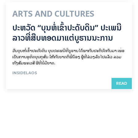
ARTS AND CULTURES
ປະຫວັດ “ບຸນຫໍ່ເຂົ້າປະດັບດິນ” ປະເພນີ
ລາວທີ່ສືບທອດມາແຕ່ບູຮານນະການ
ວັນບຸນຫໍ່ເຂົ້າປະດັບດິນ ບຸນປະເພນີທີ່ບູຮານໄດ້ພາກັນປະຕິບັດກັນມາ ເພື່ອ
ເປັນການອຸທິດບຸນກຸສົນ ໃຫ້ກັບຍາດຕິພີ່ນ້ອງ ຜູ້ທີ່ລ່ວງລັບໄປແລ້ວ ລວມ
ທັງສັມພະເວສີ ຜີທີ່ບໍ່ມີຍາດ.
INSIDELAOS
READ