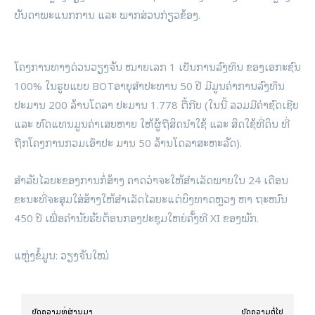
ບັນດາພະແນກການ ແລະ ພາກສ່ວນກ່ຽວຂ້ອງ.
ໂຄງການທາງດ່ວນວຽງຈັນ ໝາຍເລກ 1 ເປັນການລົງທຶນ ຂອງເອກະຊົນ
100% ໃນຮູບແບບ BOTອາຍຸສໍາປະທານ 50 ປີ ມີມູນຄ່າການລົງທຶນ
ປະມານ 200 ລ້ານໂດລາ ປະມານ 1.778 ຕື້ກີບ (ໃນນີ້ ລວມມີຄ່າຊົດເຊີຍ
ແລະ ທົດແທນມູນຄ່າເສຍຫາຍ ໃຫ້ຜູ້ຖືສິດນໍາໃຊ້ ແລະ ສິດໃຊ້ທີ່ດິນ ທີ່
ຖືກໂຄງການກວມເອົາປະ ມານ 50 ລ້ານໂດລາສະຫະລັດ).
ສໍາລັບໄລຍະຂອງການກໍ່ສ້າງ ຄາດວ່າຈະໃຫ້ສໍາເລັດພາຍໃນ 24 ເດືອນ
ຂະນະທີ່ຈະສຸມໃສ່ສ້າງໃຫ້ສໍາເລັດໄລຍະແຕ່ບຶງທາດຫຼວງ ຫາ ຖະໜົນ
450 ປີ ເພື່ອຄໍານັບຮັບຕ້ອນກອງປະຊຸມໃຫຍ່ຄັ້ງທີ XI ຂອງພັກ.
ແຫຼ່ງຂໍ້ມູນ: ວຽງຈັນໃໝ່
ບົດ​ຄວາມ​ທີ່​ຜ່ານ​ມາ
ບົດ​ຄວາມ​ຕໍ່​ໄປ