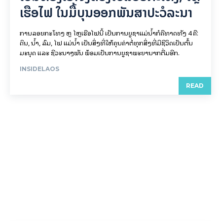
ເຮືອ​ໄຟ ໃນ​ມື້​​ບຸນ​ອອກ​ພັນ​ສາ​ປະ​ວໍ​ລະ​ນາ
ການລອຍ​ກະ​ໂທງ ຫຼື ໄຫຼເຮືອໄຟນີ້ ເປັນການບູຊາແມ່ນໍ້າກໍຄືທາດທັງ 4 ຄື:
ດິນ, ນໍ້າ, ລົມ, ໄຟ ແມ່ນໍ້າ ເປັນສິ່ງທີ່ໃຫ້ຄຸນຄ່າຕໍ່ທຸກສິ່ງທີ່ມີຊີວິດເປັນຕົ້ນ
ມະນຸດ ແລະ ຊີວະນາໆພັນ ພ້ອມເປັນການບູຊາພະຍານາກຕື່ມອີກ.
INSIDELAOS
READ