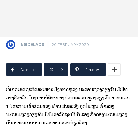
INSIDELAOS
20 FEBRUARY 2020
Facebook
X
Pinterest
ທີ່ເຂດເສດຖະກິດສະເພາະ ບຶງທາດຫຼວງ ນະຄອນຫຼວງວຽງຈັນ ມີພິທີ
ວາງສີລາລືກ ໂຄງການກໍ່ສ້າງທາງດ່ວນນະຄອນຫຼວງວຽງຈັນ ໝາຍເລກ
1 ໂດຍການເຂົ້າຮ່ວມຂອງ ທ່ານ ສິນລະວົງ ຄຸດໄພທູນ ເຈົ້າຄອງ
ນະຄອນຫຼວງວຽງຈັນ ມີບັນດາລັດຖະມົນຕີ ຮອງເຈົ້າຄອງນະຄອນຫຼວງ
ບັນດາພະແນກການ ແລະ ພາກສ່ວນກ່ຽວຂ້ອງ.