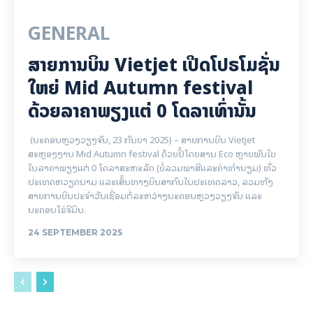
GENERAL
ສາຍການບິນ Vietjet ເປີດໂປຣໂມຊັ່ນ
ໃຫຍ່ Mid Autumn festival
ດ້ວຍລາຄາພຽງແຕ່ 0 ໂດລາເທົ່ານັ້ນ
(ນະຄອນຫຼວງວຽງຈັນ, 23 ກັນຍາ 2025) – ສາຍການບິນ Vietjet
ສະຫຼອງງານ Mid Autumn festival ດ້ວຍປີ້ໂດຍສານ Eco ຫຼາຍພັນໃບ
ໃນລາຄາພຽງແຕ່ 0 ໂດລາສະຫະລັດ (ບໍ່ລວມພາສີແລະຄ່າທໍານຽມ) ທົ່ວ
ປະເທດຫວຽດນາມ ແລະເສັ້ນທາງບິນສາກົນໃນປະເທດລາວ, ລວມທັງ
ສາຍການບິນປະຈໍາວັນເຊື່ອມຕໍ່ລະຫວ່າງນະຄອນຫຼວງວຽງຈັນ ແລະ
ນະຄອນໂຮ່ຈີມິນ.
24 SEPTEMBER 2025