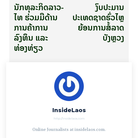
ນັກທຸລະກິດລາວ-
ງົບປະມານ
ໄທ ຮ່ວມມືດ້ານ
ປະເທດຊາດຮົ່ວໄຫຼ
ການຄ້າການ
ຍ້ອນການສໍ້ລາດ
ລົງທຶນ ແລະ
ບັງຫຼວງ
ທ່ອງທ່ຽວ
InsideLaos
http://insidelaos.com
Online Journalists at insidelaos.com.