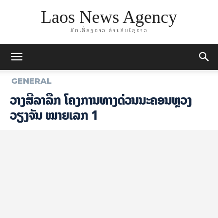
Laos News Agency
ມັກເລື່ອງລາວ ອ່ານອິນໄຊລາວ
GENERAL
ວາງສີລາລືກ ໂຄງການທາງດ່ວນນະຄອນຫຼວງ
ວຽງຈັນ ໝາຍເລກ 1