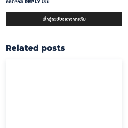
ອອກ​ຈາກ REPLY ເປັນ
ເຂົ້າ​ສູ່​ລະ​ບົບ​ອອກ​ຈາກ​ເຫັນ
Related posts