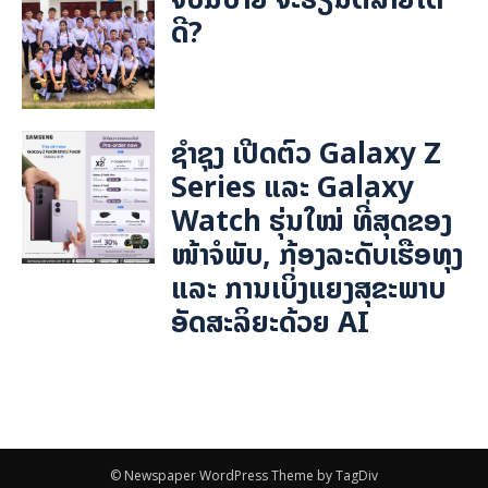
ດີ?
ຊຳຊຸງ ເປີດຕົວ Galaxy Z
Series ແລະ Galaxy
Watch ຮຸ່ນໃໝ່ ທີ່ສຸດຂອງ
ໜ້າຈໍພັບ, ກ້ອງລະດັບເຮືອທຸງ
ແລະ ການເບິ່ງແຍງສຸຂະພາບ
ອັດສະລິຍະດ້ວຍ AI
© Newspaper WordPress Theme by TagDiv