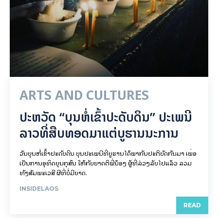
ARTS AND CULTURES
ປະຫວັດ “ບຸນຫໍ່ເຂົ້າປະດັບດິນ” ປະເພນີ
ລາວທີ່ສືບທອດມາແຕ່ບູຮານນະການ
ວັນບຸນຫໍ່ເຂົ້າປະດັບດິນ ບຸນປະເພນີທີ່ບູຮານໄດ້ພາກັນປະຕິບັດກັນມາ ເພື່ອ
ເປັນການອຸທິດບຸນກຸສົນ ໃຫ້ກັບຍາດຕິພີ່ນ້ອງ ຜູ້ທີ່ລ່ວງລັບໄປແລ້ວ ລວມ
ທັງສັມພະເວສີ ຜີທີ່ບໍ່ມີຍາດ.
INSIDELAOS
READ