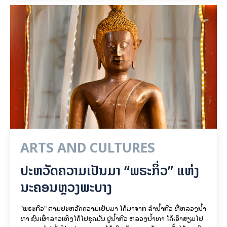
ARTS AND CULTURES
ປະຫວັດຄວາມເປັນມາ “ພຣະກິ່ວ” ແຫ່ງ
ນະຄອນຫຼວງພະບາງ
"ພຣະກິວ" ຕາມປະຫວັດຄວາມເປັນມາ ໄດ້ມາຈາກ ລຳນ້ຳກິວ ທີ່ຫລວງນ້ຳ
ທາ ຊົນເຜົ່າລາວເທິງໄດ້ໄປຂຸດມັນ ຢູ່ນ້ຳກິວ ຫລວງນ້ຳທາ ໄດ້ເອົາສຽມໄປ