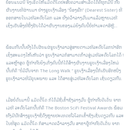
ຍ້ອນແນວນີ້ ຈຶ່ງເຮັດໃຫ້ແມັດຕີ້ໂດປະສົບຄວາມສໍາເລັດໄດ້ຄືທຸກມື້ນີ້ ກັັບ
ຜົນງານທີ່ຜ່ານມາ ຢ່າງຮູບເງົາເລື່ອງ “ນ້ອງຮັກ” (Dearest Sister) ທີ່
ອອກສາຍໃນເວທີລະດັບໂລກ ແລະ ຍັງຄວ້າລາງວັນມາແລ້ວຫຼາຍເວທີ
ເຊິ່ງເປັນສິ່ງທີ່ຢັ້ງຢືນໄດ້ວ່າຜົນງານຂອງແມ່ຍິງຄົນນີ້ບໍ່ທໍາມະດາອີຫຼີ…
ພ້ອມກັນນັ້ນຍັງໄດ້ເຜີຍແຜ່ຮູບເງົາລາວສູ່ສາຍຕາເວທີລະດັບໂລກນໍາອີກ
ເຊິ່ງສະແດງໃຫ້ເຫັນວ່າ ຮູບເງົາລາວກໍສາມາດກ້າວສູ່ເວທີລະດັບໂລກໄດ້ !
ແລະຫຼ້າສຸດ ຜູ້ກໍາກັບຍິງເກັ່ງຄົນນີ້ກໍໄດ້ສ້າງຜົນງານຮູບເງົາເລື່ອງໃຫມ່
ນັ້ນກໍຄື “ບໍ່ມີວັນຈາກ The Long Walk “ ຮູບເງົາເລື່ອງນີ້ກໍເປັນອີກໜື່ງ
ຮູບເງົາລາວທີ່ມີຄຸນະພາບ ແລະ ໄດ້ສາຍສູ່ເວທີລະດັບໂລກ ເຊັ່ນດຽວກັນ.
ເມື່ອບໍ່ດົນມານີ້ ແມັດຕີ້ໂດ ກໍໄດ້ມີຊື່ເຂົ້າຊີງລາງວັນ ຜູ້ກຳກັບດີເດັ່ນ ຈາກ
ເວທີ ລະດັບໂລກນັ້ນກໍຄື The Boston SciFi Festival Awards ພ້ອມ
ທັງມີນັກສ້າງຮູບເງົາຊື່ດັງຫຼາຍປະເທດທົ່ວໂລກເຂົ້າຊີງເຊັ່ນດຽວກັນ ແລະ
ໃນທີ່ສຸດ ແມັດຕີ້ໂດ ກໍສາມາດຄວ້າລາງວັນ ສາຂາຜູ້ກຳກັບດີເດັ່ນ ຈາກ