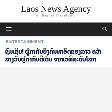
Laos News Agency
ມັກເລື່ອງລາວ ອ່ານອິນໄຊລາວ
ENTERTAINMENT
ຊົມເຊີຍ! ຜູ້ກໍາກັບຍິງຄົນທໍາອິດຂອງລາວ ຄວ້າ
ລາງວັນຜູ້ກຳກັບດີເດັ່ນ ຈາກເວທີລະດັບໂລກ