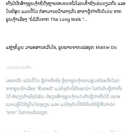
ທັງມີນັກສ້າງຮູບເງົາຊື່ດັງຫຼາຍປະເທດທົ່ວໂລກເຂົ້າຊີງເຊັ່ນດຽວກັນ ແລະ
ໃນທີ່ສຸດ ແມັດຕີ້ໂດ ກໍສາມາດຄວ້າລາງວັນ ສາຂາຜູ້ກຳກັບດີເດັ່ນ ຈາກ
ຮູບເງົາເລື່ອງ “ບໍ່ມີວັນຈາກ The Long Walk “…
ແຫຼ່ງຂໍ້ມູນ: ວາລະສານຂວັນໃຈ, ຮູບພາບຈາກເຟສບຸກ: Mattie Do
ມະລາວັນ ແມັດຕີ້ໂດ
ມະລາວັນ ແມັດຕີ້ໂດ ຜູ້ກໍາກັບຍິງ ຜູ້ພາຮູບເງົາລາວສູ່ເວທີລະດັບໂລກ
ຈາກຮູບເງົາເລື່ອງ “ຈັນທະລີ” ແມ່ຍິງຄົນນີ້ທີ່ບອກວ່າ ໃຜກໍເປັນຜູ້ກໍາກັບ
ໄດ້ ຂໍພຽງກ້າລົງມືເຮັດ, ບໍ່ຮຽນສ້າງຮູບເງົາແຕ່ເປັນຜູ້ກໍາກັບໄດ້ ເພາະ
ຄວາມຮູ້ບໍ່ໄດ້ຢູ່ໃນໂຮງຮຽນ ແລະ ແມ່ຍິງຄົນນີ້ກໍຄືຄົນທີ່ບໍ່ຮູ້ຈັກຄໍາວ່າ
“ຍາກ” ໃນການເຮັດວຽກ.