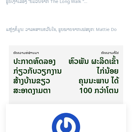
ຮູບເງົາເລື່ອງ “ບໍ່ມີວັນຈາກ The Long Walk “…
ແຫຼ່ງຂໍ້ມູນ: ວາລະສານຂວັນໃຈ, ຮູບພາບຈາກເຟສບຸກ: Mattie Do
ບົດ​ຄວາມ​ທີ່​ຜ່ານ​ມາ
ບົດ​ຄວາມ​ຕໍ່​ໄປ
ປະກາດທົດລອງ
ຫົວພັນ ຜະລິດເຂົ້າ
ກ່ຽວກັບວຽກງານ
ໄກ່ນ້ອຍ
ສ້າງບ້ານຂຽວ
ຄຸນນະພາບ ໄດ້
ສະອາດງາມຕາ
100 ກວ່າໂຕນ