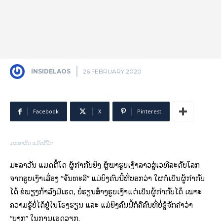
INSIDELAOS
26 FEBRUARY 2020
Facebook
X
Pinterest
ມະລາວັນ ແມັດຕີ້ໂດ
ມະລາວັນ ແມັດຕີ້ໂດ ຜູ້ກໍາກັບຍິງ ຜູ້ພາຮູບເງົາລາວສູ່ເວທີລະດັບໂລກ
ຈາກຮູບເງົາເລື່ອງ “ຈັນທະລີ” ແມ່ຍິງຄົນນີ້ທີ່ບອກວ່າ ໃຜກໍເປັນຜູ້ກໍາກັບ
ໄດ້ ຂໍພຽງກ້າລົງມືເຮັດ, ບໍ່ຮຽນສ້າງຮູບເງົາແຕ່ເປັນຜູ້ກໍາກັບໄດ້ ເພາະ
ຄວາມຮູ້ບໍ່ໄດ້ຢູ່ໃນໂຮງຮຽນ ແລະ ແມ່ຍິງຄົນນີ້ກໍຄືຄົນທີ່ບໍ່ຮູ້ຈັກຄໍາວ່າ
“ຍາກ” ໃນການເຮັດວຽກ.