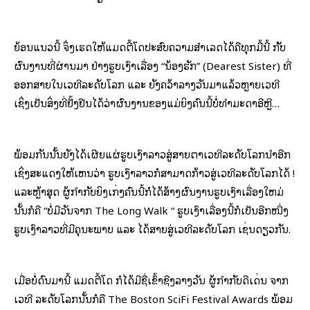
ຍ້ອນແນວນີ້ ຈຶ່ງເຮັດໃຫ້ແມັດຕີ້ໂດປະສົບຄວາມສໍາເລັດໄດ້ຄືທຸກມື້ນີ້ ກັັບ
ຜົນງານທີ່ຜ່ານມາ ຢ່າງຮູບເງົາເລື່ອງ “ນ້ອງຮັກ” (Dearest Sister) ທີ່
ອອກສາຍໃນເວທີລະດັບໂລກ ແລະ ຍັງຄວ້າລາງວັນມາແລ້ວຫຼາຍເວທີ
ເຊິ່ງເປັນສິ່ງທີ່ຢັ້ງຢືນໄດ້ວ່າຜົນງານຂອງແມ່ຍິງຄົນນີ້ບໍ່ທໍາມະດາອີຫຼີ…
ພ້ອມກັນນັ້ນຍັງໄດ້ເຜີຍແຜ່ຮູບເງົາລາວສູ່ສາຍຕາເວທີລະດັບໂລກນໍາອີກ
ເຊິ່ງສະແດງໃຫ້ເຫັນວ່າ ຮູບເງົາລາວກໍສາມາດກ້າວສູ່ເວທີລະດັບໂລກໄດ້ !
ແລະຫຼ້າສຸດ ຜູ້ກໍາກັບຍິງເກັ່ງຄົນນີ້ກໍໄດ້ສ້າງຜົນງານຮູບເງົາເລື່ອງໃຫມ່
ນັ້ນກໍຄື “ບໍ່ມີວັນຈາກ The Long Walk “ ຮູບເງົາເລື່ອງນີ້ກໍເປັນອີກໜື່ງ
ຮູບເງົາລາວທີ່ມີຄຸນະພາບ ແລະ ໄດ້ສາຍສູ່ເວທີລະດັບໂລກ ເຊັ່ນດຽວກັນ.
ເມື່ອບໍ່ດົນມານີ້ ແມັດຕີ້ໂດ ກໍໄດ້ມີຊື່ເຂົ້າຊີງລາງວັນ ຜູ້ກຳກັບດີເດັ່ນ ຈາກ
ເວທີ ລະດັບໂລກນັ້ນກໍຄື The Boston SciFi Festival Awards ພ້ອມ