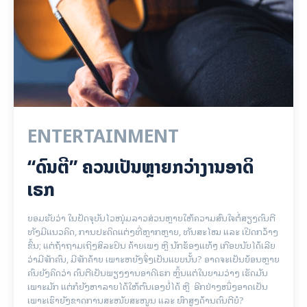
ENTERTAINMENT
“ດົນຕີ” ຄວນເປັນຫຼາຍກວ່າງານອາດິ
ເຣກ
ຍອມຮັບວ່າ ໃນປັດຈຸບັນໄວໜຸ່ມລາວສ່ວນຫຼາຍໃຫ້ຄວາມສົນໃຈຕໍ່ສຽງດົນຕີ
ທັງມີແນວຄິດ, ການປະດິດແຕ່ງທີ່ຫຼາກຫຼາຍ, ທັນສະໄໝ ແລະ ເປີດກວ້າງ
ຂຶ້ນ; ແຕ່ຖ້າຖາມເຖິງສິລະປິນ ຄ້າຍເພງ ຫຼື ນັກຮ້ອງແທ້ໆ ເກືອບນັບໄດ້ເລີຍ
ວ່າມີຈັກຄົນ, ມີຈັກຄ້າຍ ເພາະຫຍັງຈຶ່ງເປັນແບບນັ້ນ? ອາດຈະເປັນຍ້ອນຫຼາຍ
ຄົນຍັງຄິດວ່າ ດົນຕີເປັນພຽງງານອາດີເຣກ ຫຼິ້ນແຕ່ໃນຍາມວ່າງ ເຮັດມັນ
ເພາະມັກ ແຕ່ກໍຍັງຫາລາຍໄດ້ໃຫ້ຕົນເອງບໍ່ໄດ້ ຫຼື ອີກຢ່າງໜຶ່ງອາດເປັນ
ເພາະເຮົາຍັງຂາດການສະໜັບສະໜູນ ແລະ ຍົກສູງດ້ານດົນຕີບໍ?