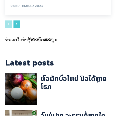
9 SEPTEMBER 2024
ຂໍຂອບໃຈນຳຜູ້ສະໜັບສະໜູນ
Latest posts
ຫົວຜັກບົ່ວໃຫຍ່ ປົວໄດ້ຫຼາຍ
ໂຣກ
ຈົບມໍປາຍ ຈະຮຽນຕໍ່ສາຍໃດ