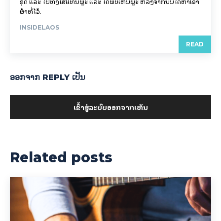
ຂຸດ ແລະ ໄປທັ່ງໃສ່ແທ່ນພຼະ ແລະ ໄດ້ພົບເຫັນພຼະ ຫລັງຈາກນັ້ນໄດ້ຫາເອົາ
ຜ້າຫໍ່ໄວ້.
INSIDELAOS
READ
ອອກ​ຈາກ REPLY ເປັນ
ເຂົ້າ​ສູ່​ລະ​ບົບ​ອອກ​ຈາກ​ເຫັນ
Related posts