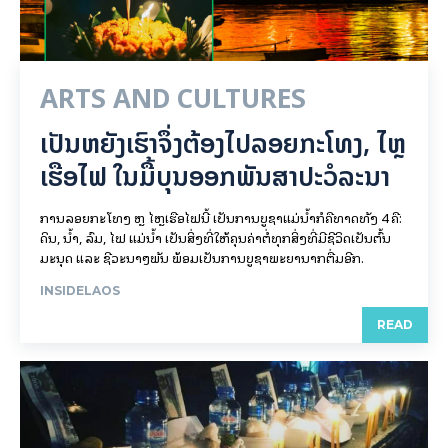
ARTS AND CULTURES
ເປັນ​ຫຍັງ​ເຮົາ​ຈຶ່ງ​ຕ້ອງ​ໄປລອຍ​ກະ​ໂທງ, ໄຫຼ​
ເຮືອ​ໄຟ ໃນ​ມື້​​ບຸນ​ອອກ​ພັນ​ສາ​ປະ​ວໍ​ລະ​ນາ
ການລອຍ​ກະ​ໂທງ ຫຼື ໄຫຼເຮືອໄຟນີ້ ເປັນການບູຊາແມ່ນໍ້າກໍຄືທາດທັງ 4 ຄື:
ດິນ, ນໍ້າ, ລົມ, ໄຟ ແມ່ນໍ້າ ເປັນສິ່ງທີ່ໃຫ້ຄຸນຄ່າຕໍ່ທຸກສິ່ງທີ່ມີຊີວິດເປັນຕົ້ນ
ມະນຸດ ແລະ ຊີວະນາໆພັນ ພ້ອມເປັນການບູຊາພະຍານາກຕື່ມອີກ.
INSIDELAOS
READ