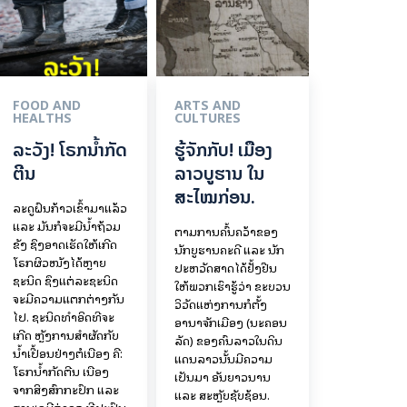
FOOD AND
ARTS AND
HEALTHS
CULTURES
ລະວັງ! ໂຣກນ້ຳກັດ
ຮູ້ຈັກກັບ! ເມືອງ
ຕີນ
ລາວບູຮານ ໃນ
ສະໄໝກ່ອນ.
ລະດູຝົນກ້າວເຂົ້າມາແລ້ວ
ແລະ ມັນກໍຈະມີນ້ຳຖ້ວມ
ຕາມການຄົ້ນຄວ້າຂອງ
ຂັງ ຊຶ່ງອາດເຮັດໃຫ້ເກີດ
ນັກບູຮານຄະດີ ແລະ ນັກ
ໂຣກຜິວໜັງໄດ້ຫຼາຍ
ປະຫວັດສາດໄດ້ຢັ້ງຢືນ
ຊະນິດ ຊຶ່ງແຕ່ລະຊະນິດ
ໃຫ້ພວກເຮົາຮູ້ວ່າ ຂະບວນ
ຈະມີຄວາມແຕກຕ່າງກັນ
ວິວັດແຫ່ງການກໍ່ຕັ້ງ
ໄປ. ຊະນິດທຳອິດທີ່ຈະ
ອານາຈັກເມືອງ (ນະຄອນ
ເກີດ ຫຼັງການສຳຜັດກັບ
ລັດ) ຂອງຄົນລາວໃນດິນ
ນ້ຳເປື້ອນຢ່າງຕໍ່ເນື່ອງ ຄື:
ແດນລາວນັ້ນມີຄວາມ
ໂຣກນ້ຳກັດຕີນ ເນື່ອງ
ເປັນມາ ອັນຍາວນານ
ຈາກສິ່ງສົກກະປົກ ແລະ
ແລະ ສະຫຼັບຊັບຊ້ອນ.