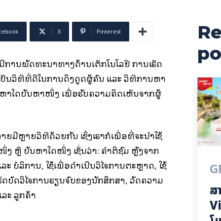
Re
cebook
X
Pinterest
po
ກທີ່ມີການພັດທະນາທາງດ້ານເຕັກໂນໂລຢີ ການເຮັດ
ິທີທີ່ດີໃນການດຶງດູດຜູ້ຄົນ ແລະ ວິທີການຫາ
າໃດບັນຫາໜຶ່ງ ເພື່ອຮັບຄວາມຄິດເຫັນຈາກຜູ້
ີຫຼາຍວິທີດ້ວຍກັນ ເຊິ່ງເຮົາກໍເພື່ອທີ່ຈະນໍາໃຊ້
 ຫຼື ບັນຫາໃດໜຶ່ງ ເຊັ່ນວ່າ: ຄຳຕິຊົມ ຫຼັງຈາກ
ແລະ ບໍລິການ, ໃຊ້ເພື່ອດຳເນີນວິໄຈການຕະຫຼາດ, ໃຊ້
G
ເຮັດບົດວິໄຈການຮຽນຈົບຂອງນັກສຶກສາ, ວັດຄວາມ
ສາ
ລະ ລູກຄ້າ
Vi
ໂມ