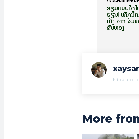
ບົດ​ຄວາມ​ທີ່​ຜ່ານ​ມ
ຮຽນແບບໃດໃຫ້
ຮຽນ! ເທັກນິ
ເກັ່ງ ຈາກ ຈັນ
ຂັນທອງ
xaysan
http://insidel
More fro