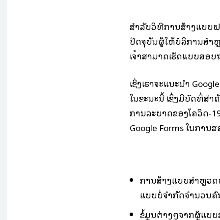
ສຳລັບວິທີການສ້າງແບບຟອ
ປັດຈຸບັນຜູ້ໃຫ້ບໍລິການສ
ເຈົ້າສາມາດເຮັດແບບສອບຖ
ເຊິ່ງເຮົາຈະແນະນຳ Google 
ໃນຂະນະນີ້ ເຊິ່ງມີບົດທີ່
ການລະບາດຂອງໂຄວິດ-19 
Google Forms ໃນການສອບເສັ
ການສ້າງແບບສຳຫຼວດທີ
ແບບບໍ່ຈຳກັດຈຳນວນຄົ
ຂໍ້ມູນຕ່າງໆຈາກຜູ້ແ