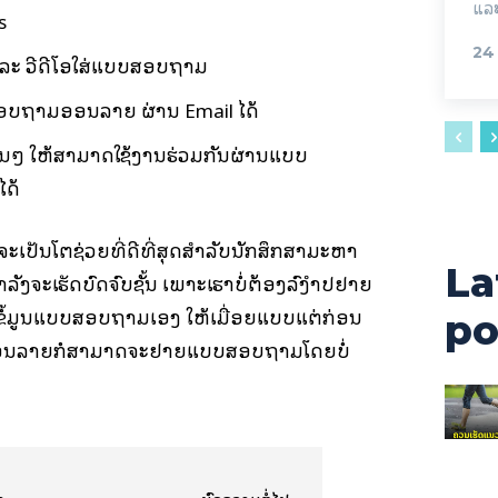
ແລະ
s
24
ລະ ວີດີໂອໃສ່ແບບສອບຖາມ
ບຖາມອອນລາຍ ຜ່ານ Email ໄດ້
ອື່ນໆ ໃຫ້ສາມາດໃຊ້ງານຮ່ວມກັນຜ່ານແບບ
ດ້
 ຈະເປັນໂຕຊ່ວຍທີ່ດີທີ່ສຸດສຳລັບນັກສຶກສາມະຫາ
La
ຳລັງຈະເຮັດບົດຈົບຊັ້ນ ເພາະເຮົາບໍ່ຕ້ອງລົງຳປຢາຍ
້ມູນແບບສອບຖາມເອງ ໃຫ້ເມື່ອຍແບບແຕ່ກ່ອນ
po
ອອນລາຍກໍສາມາດຈະຢາຍແບບສອບຖາມໂດຍບໍ່