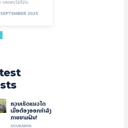
 ນະຄອນໂຮ່ຈີມິນ.
 SEPTEMBER 2025
test
sts
ຄວນເຮັດແນວໃດ
ເມື່ອຕ້ອງອອກກຳລັງ
ກາຍຍາມຝົນ!
SOUKANYA