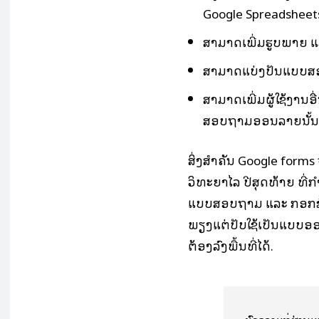
Google Spreadsheet
ສາມາດເພີ່ມຮູບພາຍ ແ
ສາມາດແບ່ງປັນແບບສອ
ສາມາດເພີ່ມຜູ້ໃຊ້ງານ
ສອບຖາມອອນລາຍນັ້ນໄ
ສິ່ງສຳຄັນ Google forms
ວິທະຍາໄລ ປີສຸດທ້າຍ ທີ່ກ
ແບບສອບຖາມ ແລະ ກອກຂໍ
ພຽງແຕ່ປັບໃຊ້ເປັນແບບ
ຕ້ອງລົງພື້ນທີ່ໄດ້.