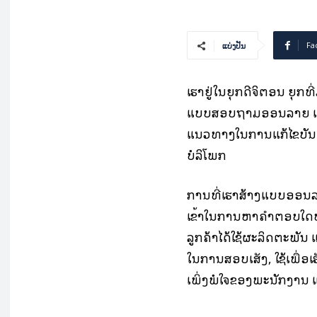
Fa
ແບ່ງປັນ
ເຮົາຢູ່ໃນຍຸກດີຈິຕອນ ຍຸ
ແບບສອບຖາມອອນລາຍ ເປັນວ
ແນວທາງໃນການແກ້ໄຂບັນຫ
ບໍລິໂພກ
ການທີ່ເຮົາສ້າງແບບອອນລາຍມ
ເຂົ້າໃນການຫາຄຳຕອບໃດໜຶ່ງ
ລູກຄ້າໄດ້ໃຊ້ຜະລິດຕະພັນ 
ໃນການສອບເສັງ, ໃຊ້ເພື່ອ
ເພິ່ງພໍໃຈຂອງພະນັກງານ ແ