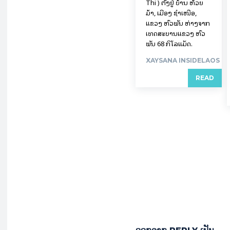
Thi ) ຕັ້ງຢູ່ ບ້ານ ຫ້ວຍ
ມ້າ, ເມືອງ ຊໍາເໜືອ,
ແຂວງ ຫົວພັນ ຫ່າງຈາກ
ເທດສະບານແຂວງ ຫົວ
ພັນ 68 ກິ​ໂລ​ແມັດ.
XAYSANA INSIDELAOS
READ