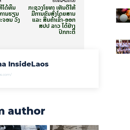
າ
ບົດ​ຄວາມ​ຕໍ່​ໄປ
ໄດ້ທຶນ
ກະຊວງໂຍທາ ເຫັນດີໃຫ້
ກການຮຽນ
ມີການຂົນສົ່ງໂດຍສານ
ທະຈອນ ວົງ
ແລະ ສິນຄ້າເຂົ້າ-ອອກ
ສປປ ລາວ ໄດ້ຢ່າງ
ປົກກະຕິ
a InsideLaos
aos.com/
m author