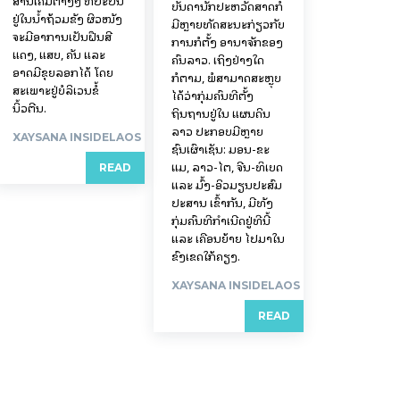
ສານເຄມີຕ່າງໆ ທີ່ປະປົນ
ບັນດານັກປະຫວັດສາດກໍ
ຢູ່ໃນນ້ຳຖ້ວມຂັງ ຜິວໜັງ
ມີຫຼາຍທັດສະນະກ່ຽວກັບ
ຈະມີອາການເປັນຝື່ນສີ
ການກໍ່ຕັ້ງ ອານາຈັກຂອງ
ແດງ, ແສບ, ຄັນ ແລະ
ຄົນລາວ. ເຖິງຢ່າງໃດ
ອາດມີຂຸຍລອກໄດ້ ໂດຍ
ກໍຕາມ, ພໍສາມາດສະຫຼຸບ
ສະເພາະຢູ່ບໍລິເວນຂໍ້
ໄດ້ວ່າກຸ່ມຄົນທີ່ຕັ້ງ
ນິ້ວຕີນ.
ຖິ່ນຖານຢູ່ໃນ ແຜນດິນ
ລາວ ປະກອບມີຫຼາຍ
XAYSANA INSIDELAOS
ຊົນເຜົ່າເຊັ່ນ: ມອນ-ຂະ
ແມ, ລາວ-ໄຕ, ຈີນ-ທິເບດ
READ
ແລະ ມົ້ງ-ອິວມຽນປະສົມ
ປະສານ ເຂົ້າກັນ, ມີທັງ
ກຸ່ມຄົນທີ່ກຳເນີດຢູ່ທີ່ນີ້
ແລະ ເຄື່ອນຍ້າຍ ໄປມາໃນ
ຂົງເຂດໃກ້ຄຽງ.
XAYSANA INSIDELAOS
READ