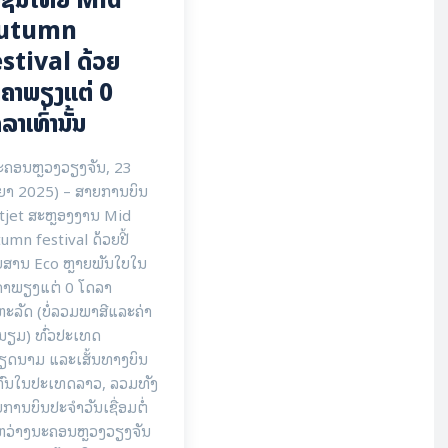
utumn
stival ດ້ວຍ
ຄາພຽງແຕ່ 0
ລາເທົ່ານັ້ນ
ະຄອນຫຼວງວຽງຈັນ, 23
ຍາ 2025) – ສາຍການບິນ
tjet ສະຫຼອງງານ Mid
umn festival ດ້ວຍປີ້
ຍສານ Eco ຫຼາຍພັນໃບໃນ
ຄາພຽງແຕ່ 0 ໂດລາ
ະລັດ (ບໍ່ລວມພາສີແລະຄ່າ
ນຽມ) ທົ່ວປະເທດ
ຽດນາມ ແລະເສັ້ນທາງບິນ
ກົນໃນປະເທດລາວ, ລວມທັງ
ການບິນປະຈໍາວັນເຊື່ອມຕໍ່
ຫວ່າງນະຄອນຫຼວງວຽງຈັນ