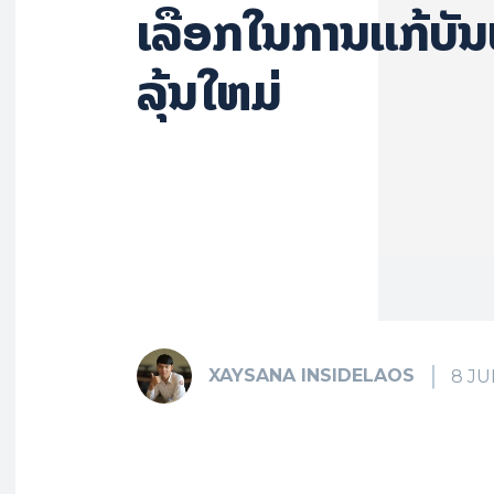
ເລືອກໃນການແກ້ບັ
ລຸ້ນໃຫມ່
XAYSANA INSIDELAOS
8 JU