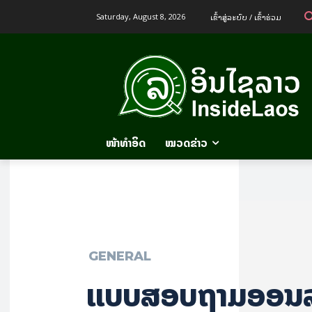
ເຂົ້າ​ສູ່​ລະ​ບົບ / ເຂົ້າ​ຮ່ວມ
Saturday, August 8, 2026
ໜ້າທຳອິດ
ໝວດຂ່າວ
GENERAL
ແບບສອບຖາມອອນລ