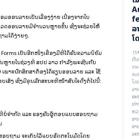
A
ມອອນລາຍເປັນເລື່ອງງ່າຍ ເນື່ອງຈາກໃນ
fe
ຳຫຼວດອອນລາຍມີຈຳນວນຫຼາຍຂຶ້ນ ເຊິ່ງຈະຊ່ວຍໃຫ້
ລາ
າມໄດ້ງ່າຍໆ.
ໂດ
(ນ
Forms ເປັນອີກໜຶ່ງເຄື່ອງມືທີ່ໄດ້ຮັບຄວາມນິຍົມ
ກັນ
ສຳຄັນຫຼາຍໃນຊ່ວງທີ່ ສປປ ລາວ ກຳລັງພະເຊີນກັບ
Vie
ເພາະນັກສຶກສາຕ້ອງໄດ້ຮຽນອອນລາຍ ແລະ ໃຊ້
Aut
ງ ເຊິ່ງມີຄຸນລັກສະນະທີ່ໜ້າສົນໃຈດັ່ງຕໍ່ໄປນີ້:
ໂດ
ລາ
ສະຫ
ທໍາ
ຫວ
່ບໍ່ຈຳກັດ ແລະ ຮອງຮັບຜູ້ຕອບແບບສອບຖາມ
ສາ
ນ
ສາຍ
ລະ
ບບສອບຖາມ ຈະເກັບໄວ້ແບບອັດຕະໂນມັດໂດຍ