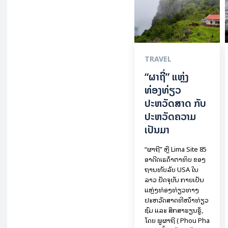
TRAVEL
“ຜາຖີ່” ແຫຼ່ງ
ທ່ອງທ່ຽວ
ປະຫວັດສາດ ກັບ
ປະຫວັດຄວາມ
ເປັນມາ
“ຜາຖີ່” ຫຼື Lima Site 85
ອາດີດເຣດ້າຕາທິບ ຂອງ
ຖານທັບລັບ USA ໃນ
ລາວ ປັດຈຸບັນ ກາຍເປັນ
ແຫຼ່ງທ່ອງທ່ຽວທາງ
ປະຫວັດສາດທີ່ໜ້າທ່ຽວ
ຊົມ ແລະ ສຶກສາຮຽນຮູ້,
ໂດຍ ພູຜາຖີ່ ( Phou Pha