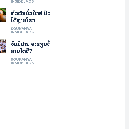
INSIDELAOS
ຫົວຜັກບົ່ວໃຫຍ່ ປົວ
ໄດ້ຫຼາຍໂຣກ
SOUKANYA
INSIDELAOS
ຈົບມໍປາຍ ຈະຮຽນຕໍ່
ສາຍໃດດີ?
SOUKANYA
INSIDELAOS