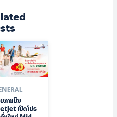
lated
sts
ENERAL
ຍການບິນ
etjet ເປີດໂປຣ
ຊັ່ນໃຫຍ່ Mid