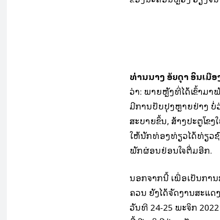
ທ່ານນາງ ສ້ອຍສຸດາ ອິນເມືອ
ວ່າ: ພາຍຫຼັງທີ່ໄດ້ເຂົ້
ມີການປັບປຸງຫຼາຍຢ່າງ ບ
ສະບາຍຂຶ້ນ, ສ້າງປະຕູໂຂ
ໃຫ້ນັກທ່ອງທ່ຽວໄດ້ທ່ຽວຊົມ
ພັກຜ່ອນຢ່ອນໃຈຕື່ມອີກ.
ນອກຈາກນີ້ ເພື່ອເປັນ
ຄວນ ຍັງໄດ້ຈັດງານສະແດ
ວັນທີ 24-25 ພະຈິກ 2022