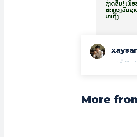
ຊາດຂຶ້ນ! ເພື່ອ
ສະຫຼອງວັນຊາດ
ມາເຖິງ
xaysan
http://insidel
More fro