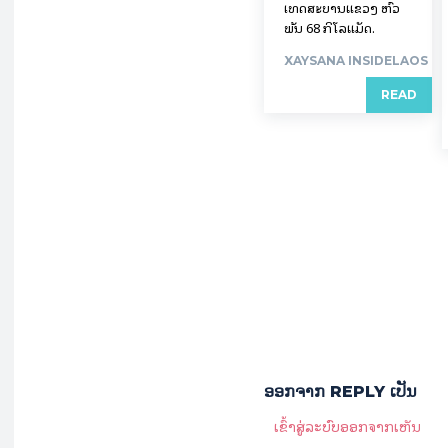
ເທດສະບານແຂວງ ຫົວ
ພັນ 68 ກິ​ໂລ​ແມັດ.
XAYSANA INSIDELAOS
READ
ອອກ​ຈາກ REPLY ເປັນ
ເຂົ້າ​ສູ່​ລະ​ບົບ​ອອກ​ຈາກ​ເຫັນ