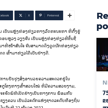
Re
cebook
X
Pinterest
po
ປັນແຫຼ່ງທ່ອງທ່ຽວທາງວັດທະນະທຳ ທີ່ຕັ້ງຢູ່
ຫຼວງ ວຽງຈັນ ເປັນແຫຼ່ງທ່ອງທ່ຽວທີ່ຂຶ້ນຊື່
າທີ່ໜ້າສົນໃຈ ຈົນສາມາດດຶງດູດນັກທ່ອງທ່ຽວ
 ເຂົ້າມາທ່ຽວໄດ້ເປັນຢ່າງດີ.
ດ້ມີການປັບປຸງສິ່ງອຳນວຍຄວາມສະດວກຢູ່ໃນ
N
ປະຕູໂຂງທາງເຂົ້າສວນໃໝ່ ທີ່ມີຄວາມສວຍງາມ,
75
ງຈະຈັດພິທີເປີດຢ່າງເປັນທາງການ ພ້ອມກັບ
ຂອ
ງຄວນ ເປັນມໍລະດົກແຫ່ງຊາດລະດັບທ້ອງຖິ່ນ
ສາ
ນວັນທີ 22 ທັນວາ 2022.