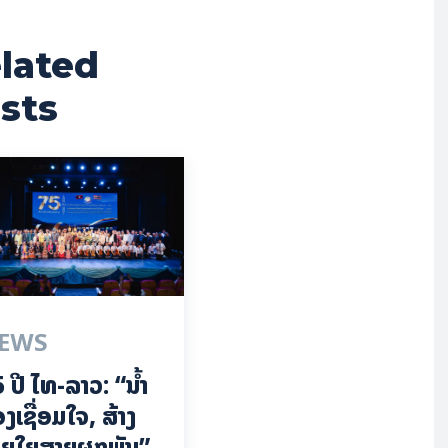
lated
sts
EWS
 ປີ ​ໄທ-ລາວ: “​ນ້ຳ​
ງ​ເຊື່ອມ​​ໃຈ, ສ້າງ
ຍໃຍ​ສາຍຜູກພັນ”