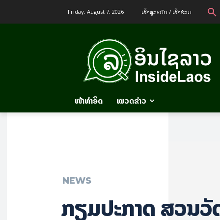
ເຂົ້າ​ສູ່​ລະ​ບົບ / ເຂົ້າ​ຮ່ວມ
Friday, August 7, 2026
ໜ້າທຳອິດ
ໝວດຂ່າວ
NEWS
ກຽມປະກາດ ສວນວັ