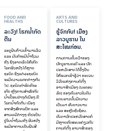
FOOD AND
ARTS AND
HEALTHS
CULTURES
ລະວັງ! ໂຣກນ້ຳກັດ
ຮູ້ຈັກກັບ! ເມືອງ
ຕີນ
ລາວບູຮານ ໃນ
ສະໄໝກ່ອນ.
ລະດູຝົນກ້າວເຂົ້າມາແລ້ວ
ແລະ ມັນກໍຈະມີນ້ຳຖ້ວມ
ຕາມການຄົ້ນຄວ້າຂອງ
ຂັງ ຊຶ່ງອາດເຮັດໃຫ້ເກີດ
ນັກບູຮານຄະດີ ແລະ ນັກ
ໂຣກຜິວໜັງໄດ້ຫຼາຍ
ປະຫວັດສາດໄດ້ຢັ້ງຢືນ
ຊະນິດ ຊຶ່ງແຕ່ລະຊະນິດ
ໃຫ້ພວກເຮົາຮູ້ວ່າ ຂະບວນ
ຈະມີຄວາມແຕກຕ່າງກັນ
ວິວັດແຫ່ງການກໍ່ຕັ້ງ
ໄປ. ຊະນິດທຳອິດທີ່ຈະ
ອານາຈັກເມືອງ (ນະຄອນ
ເກີດ ຫຼັງການສຳຜັດກັບ
ລັດ) ຂອງຄົນລາວໃນດິນ
ນ້ຳເປື້ອນຢ່າງຕໍ່ເນື່ອງ ຄື:
ແດນລາວນັ້ນມີຄວາມ
ໂຣກນ້ຳກັດຕີນ ເນື່ອງ
ເປັນມາ ອັນຍາວນານ
ຈາກສິ່ງສົກກະປົກ ແລະ
ແລະ ສະຫຼັບຊັບຊ້ອນ.
ສານເຄມີຕ່າງໆ ທີ່ປະປົນ
ບັນດານັກປະຫວັດສາດກໍ
ຢູ່ໃນນ້ຳຖ້ວມຂັງ ຜິວໜັງ
ມີຫຼາຍທັດສະນະກ່ຽວກັບ
ຈະມີອາການເປັນຝື່ນສີ
ການກໍ່ຕັ້ງ ອານາຈັກຂອງ