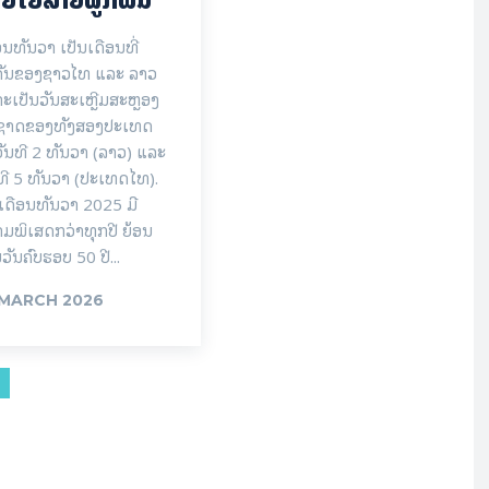
ອນທັນວາ ເປັນເດືອນທີ່
ຄັນຂອງຊາວໄທ ແລະ ລາວ
ະເປັນວັນສະເຫຼີມສະຫຼອງ
ນຊາດຂອງທັງສອງປະເທດ
ັນທີ 2 ທັນວາ (ລາວ) ແລະ
ທີ 5 ທັນວາ (ປະເທດໄທ).
ເດືອນທັນວາ 2025 ມີ
ມພິເສດກວ່າທຸກປີ ຍ້ອນ
ນວັນຄົບຮອບ 50 ປີ...
 MARCH 2026