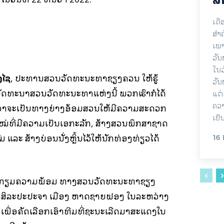
ເດື
ສຳ
ເພາ
ວັ
ໃນວ
ງໄຊ
, ປະທານສວນວັດທະນະທຳຊຽງຄວນ ໃຫ້ຮູ້
ວັນ
າມາພັດທະນາສວນວັດທະນະທຳແຫ່ງນີ້ ພວກເຮົາກໍໄດ້
ແຕ່
ຄວາ
ໍ່ວ່າຈະເປັນທາງຍ່າງອ້ອມສວນໃຫ້ມີຄວາມສະດວກ
ເປັ
ງໃໝ່ທີ່ມີຄວາມເປັນເອກະລັກ, ສ້າງສວນພຶກສາຊາດ
 ແລະ ສ້າງບ່ອນນັ່ງຫຼິ້ນໄວ້ໃຫ້ນັກທ່ອງທ່ຽວໄດ້
16
ການກຽມຄວາມພ້ອມ ທາງສວນວັດທະນະທຳຊຽງ
ງສິລະປະປະຈຳ ເມືອງ ຫາດຊາຍຟອງ ໃນລະຫວ່າງ
 ເພື່ອຄັດເລືອກເອົາທີມທີ່ຊະນະເລີດມາສະແດງໃນ