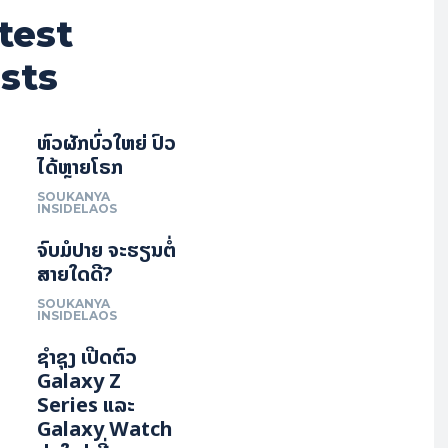
test
sts
ຫົວຜັກບົ່ວໃຫຍ່ ປົວ
ໄດ້ຫຼາຍໂຣກ
SOUKANYA
INSIDELAOS
ຈົບມໍປາຍ ຈະຮຽນຕໍ່
ສາຍໃດດີ?
SOUKANYA
INSIDELAOS
ຊຳຊຸງ ເປີດຕົວ
Galaxy Z
Series ແລະ
Galaxy Watch