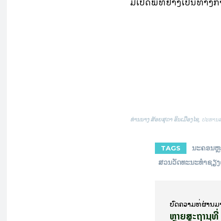
ມື້ເປີດພິທີຢ່າງເປັນທາງ
ທ່ານນາງ ສ້ອຍສຸດາ ອິນເມືອງໄຊ
, ປະທານ
ນະຄອນຫຼ
TAGS
ສວນວັດທະນະທຳຊຽ
ບົດ​ຄວາມ​ທີ່​ຜ່ານ​ມ
ຫຼາຍສະຖານທີ່ 