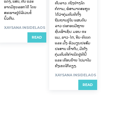
ແດງ, ແສບ, ຄັນ ແລະ
ຄົນລາວ. ເຖິງຢ່າງໃດ
ອາດມີຂຸຍລອກໄດ້ ໂດຍ
ກໍຕາມ, ພໍສາມາດສະຫຼຸບ
ສະເພາະຢູ່ບໍລິເວນຂໍ້
ໄດ້ວ່າກຸ່ມຄົນທີ່ຕັ້ງ
ນິ້ວຕີນ.
ຖິ່ນຖານຢູ່ໃນ ແຜນດິນ
ລາວ ປະກອບມີຫຼາຍ
XAYSANA INSIDELAOS
ຊົນເຜົ່າເຊັ່ນ: ມອນ-ຂະ
ແມ, ລາວ-ໄຕ, ຈີນ-ທິເບດ
READ
ແລະ ມົ້ງ-ອິວມຽນປະສົມ
ປະສານ ເຂົ້າກັນ, ມີທັງ
ກຸ່ມຄົນທີ່ກຳເນີດຢູ່ທີ່ນີ້
ແລະ ເຄື່ອນຍ້າຍ ໄປມາໃນ
ຂົງເຂດໃກ້ຄຽງ.
XAYSANA INSIDELAOS
READ