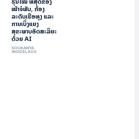
ຮຸ່ນໃໝ່ ທີ່ສຸດຂອງ
ໜ້າຈໍພັບ, ກ້ອງ
ລະດັບເຮືອທຸງ ແລະ
ການເບິ່ງແຍງ
ສຸຂະພາບອັດສະລິຍະ
ດ້ວຍ AI
SOUKANYA
INSIDELAOS