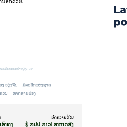
ການອີກດ້ວຍ.
La
po
ສວນວັດທະນະທຳຊຽງຄວນ
ວງ ວຽງຈັນ
ມໍລະດົກແຫ່ງຊາດ
ງຄວນ
ຫາດຊາຍຟອງ
າ
ບົດ​ຄວາມ​ຕໍ່​ໄປ
ເອົາທຸງ
ຢູ່ ສປປ ລາວ! ອາກາດຍັງ