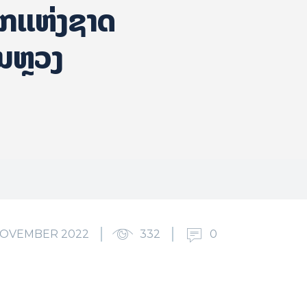
ົກແຫ່ງຊາດ
ອນຫຼວງ
NOVEMBER 2022
332
0