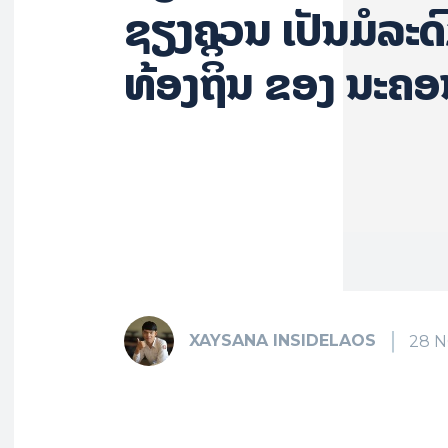
ຊຽງຄວນ ເປັນມໍລະດ
ທ້ອງຖິິ່ນ ຂອງ ນະຄ
XAYSANA INSIDELAOS
28 