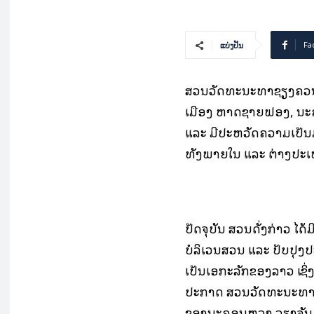
Fa
ແບ່ງປັນ
ສວນວັດທະນະທຳຊຽງຄວນ ເ
ເມືອງ ຫາດຊາຍຟອງ, ນະຄອນ
ແລະ ມີປະຫວັດຄວາມເປັນມ
ທັງພາຍໃນ ແລະ ຕ່າງປະເທດ
ປັດຈຸບັນ ສວນດັ່ງກ່າວ ໄ
ບໍລິເວນສວນ ແລະ ປັບປຸງ
ເປັນເອກະລັກຂອງລາວ ເຊິ່
ປະກາດ ສວນວັດທະນະທຳຊຽ
ຂອງນະຄອນຫຼວງ ວຽງຈັນ ໃ