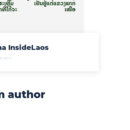
ສະເຫຼີມ
ເຢັນຢູ່ແຕ່ແຂວງພາກ
ທີ່ໃກ້ຈະ
ເໜືອ
a InsideLaos
aos.com/
m author