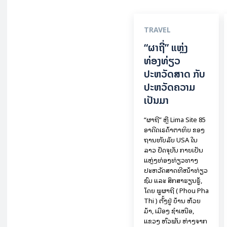
TRAVEL
“ຜາຖີ່” ແຫຼ່ງ
ທ່ອງທ່ຽວ
ປະຫວັດສາດ ກັບ
ປະຫວັດຄວາມ
ເປັນມາ
“ຜາຖີ່” ຫຼື Lima Site 85
ອາດີດເຣດ້າຕາທິບ ຂອງ
ຖານທັບລັບ USA ໃນ
ລາວ ປັດຈຸບັນ ກາຍເປັນ
ແຫຼ່ງທ່ອງທ່ຽວທາງ
ປະຫວັດສາດທີ່ໜ້າທ່ຽວ
ຊົມ ແລະ ສຶກສາຮຽນຮູ້,
ໂດຍ ພູຜາຖີ່ ( Phou Pha
Thi ) ຕັ້ງຢູ່ ບ້ານ ຫ້ວຍ
ມ້າ, ເມືອງ ຊໍາເໜືອ,
ແຂວງ ຫົວພັນ ຫ່າງຈາກ