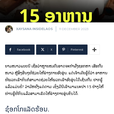
XAYSANA INSIDELAOS
11 DECEMBER 2023
Facebook
X
Pinterest
ຍາມໜາວແບບນີ້ ເຊື່ອວ່າຫຼາຍໝຄົນອາດຈະກໍາລັງຊອກຫາ ເສື້ອກັນ
ໜາວ ຫຼືສິ່ງອື່ນໆທີ່ຊ່ວຍໃຫ້ຮ່າງກາຍອົບອຸ່ນ. ແຕ່ເຈົ້າເຄີຍຮູ້ບໍ່ວ່າ ອາຫານ
ທີ່ພວກເຮົາກິນກໍສາມາດຊ່ວຍໃຫ້ພວກເຮົາອົບອຸ່ນໄດ້ເຊັ່ນກັນ. ຢາກຮູ້
ແລ້ວແມ່ນບໍ່? ວ່າມີຫຍັງແດ່ຕາມ ເຊິ່ງມື້ນີ້ເຮົາມາແນະນຳ 15 ຢ່າງໃຫ້
ທ່ານຮູ້ທີ່ກິນແລ້ວສາມາເຮັດໃຫ້ຮ່າງກາຍອຸ່ນຂຶ້ນໄດ້.
ຊ໋ອກໂກແລັດຮ້ອນ.