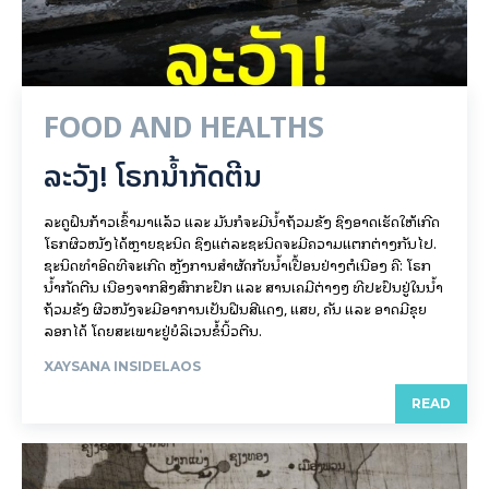
FOOD AND HEALTHS
ລະວັງ! ໂຣກນ້ຳກັດຕີນ
ລະດູຝົນກ້າວເຂົ້າມາແລ້ວ ແລະ ມັນກໍຈະມີນ້ຳຖ້ວມຂັງ ຊຶ່ງອາດເຮັດໃຫ້ເກີດ
ໂຣກຜິວໜັງໄດ້ຫຼາຍຊະນິດ ຊຶ່ງແຕ່ລະຊະນິດຈະມີຄວາມແຕກຕ່າງກັນໄປ.
ຊະນິດທຳອິດທີ່ຈະເກີດ ຫຼັງການສຳຜັດກັບນ້ຳເປື້ອນຢ່າງຕໍ່ເນື່ອງ ຄື: ໂຣກ
ນ້ຳກັດຕີນ ເນື່ອງຈາກສິ່ງສົກກະປົກ ແລະ ສານເຄມີຕ່າງໆ ທີ່ປະປົນຢູ່ໃນນ້ຳ
ຖ້ວມຂັງ ຜິວໜັງຈະມີອາການເປັນຝື່ນສີແດງ, ແສບ, ຄັນ ແລະ ອາດມີຂຸຍ
ລອກໄດ້ ໂດຍສະເພາະຢູ່ບໍລິເວນຂໍ້ນິ້ວຕີນ.
XAYSANA INSIDELAOS
READ