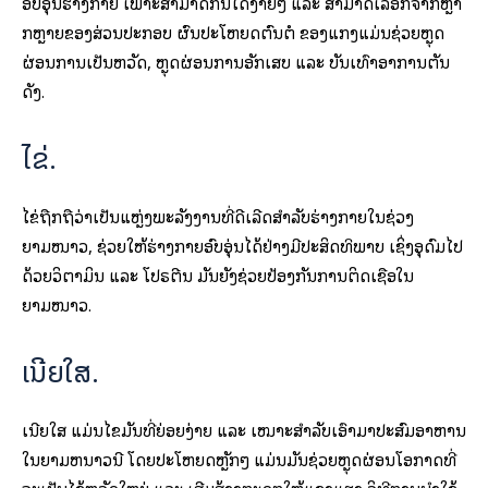
ອົບອຸ່ນຮ່າງກາຍ ເພາະສາມາດກິນໄດ້ງ່າຍໆ ແລະ ສາມາດເລືອກຈາກຫຼາ
ກຫຼາຍຂອງສ່ວນປະກອບ ຜົນປະໂຫຍດຕົ້ນຕໍ ຂອງແກງແມ່ນຊ່ວຍຫຼຸດ
ຜ່ອນການເປັນຫວັດ, ຫຼຸດຜ່ອນການອັກເສບ ແລະ ບັນເທົາອາການຕັນ
ດັງ.
ໄຂ່.
ໄຂ່ຖືກຖືວ່າເປັນແຫຼ່ງພະລັງງານທີ່ດີເລີດສໍາລັບຮ່າງກາຍໃນຊ່ວງ
ຍາມໜາວ, ຊ່ວຍໃຫ້ຮ່າງກາຍອົບອຸ່ນໄດ້ຢ່າງມີປະສິດທິພາບ ເຊິ່ງອຸດົມໄປ
ດ້ວຍວິຕາມິນ ແລະ ໂປຣຕີນ ມັນຍັງຊ່ວຍປ້ອງກັນການຕິດເຊື້ອໃນ
ຍາມໜາວ.
ເນີຍໃສ.
ເນີຍໃສ ແມ່ນໄຂມັນທີ່ຍ່ອຍງ່າຍ ແລະ ເໝາະສຳລັບເອົາມາປະສົມອາຫານ
ໃນຍາມຫນາວນີ້ ໂດຍປະໂຫຍດຫຼັກໆ ແມ່ນມັນຊ່ວຍຫຼຸດຜ່ອນໂອກາດທີ່