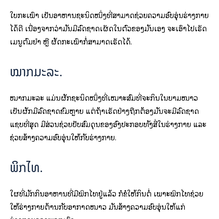
ໃບກະເພົາ ເປັນອາຫານຊະນິດໜຶ່ງທີ່ສາມາດຊ່ວຍຄວາມອົບອຸ່ນຮ່າງກາຍ
ໄດ້ດີ ເນື່ອງຈາກວ່າມັນມີລົດຊາດເຜັດໃນຕົວຂອງມັນເອງ ຈະເອົາໄປເຮັດ
ເມນູຕົ້ມຍໍາ ຫຼື ຜັດກະເພົາກໍ່ສາມາດເຮັດໄດ້.
ໝາກມະລະ.
ໝາກມະລະ ແມ່ນຜັກຊະນິດໜຶ່ງທີ່ເໝາະສົມທີ່ຈະກິນໃນຍາມໜາວ
ເປັນຜັກມີລົດຊາດຂົມຫຼາຍ ແຕ່ຖ້າເຮັດຢ່າງຖືກຕ້ອງມັນຈະມີລົດຊາດ
ແຊບທີ່ສຸດ ມີສ່ວນຊ່ວຍປັບສົມດຸນຂອງອົງປະກອບທັງສີ່ໃນຮ່າງກາຍ ແລະ
ຊ່ວຍສ້າງຄວາມອົບອຸ່ນໃຫ້ກັບຮ່າງກາຍ.
ພິກໄທ.
ໃຜທີ່ມັກກິນອາຫານທີ່ມີພິກໄທຢູ່ແລ້ວ ກໍຂໍໃຫ້ກິນຕໍ່ ເພາະພິກໄທຊ່ວຍ
ໃຫ້ຮ່າງກາຍຕ້ານກັບອາກາດໜາວ ມັນສ້າງຄວາມອົບອຸ່ນໃຫ້ແກ່