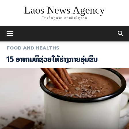
Laos News Agency
ມັກເລື່ອງລາວ ອ່ານອິນໄຊລາວ
FOOD AND HEALTHS
15 ອາຫານທີ່ຊ່ວຍໃຫ້ຮ່າງກາຍອຸ່ນຂຶ້ນ