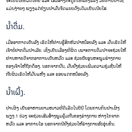
ຈະເປັນໄຂ້ຫວັດໃຫຍ່ ແລະ ເສີມສ້າງກະດູກໃຫ້ແຂງແຮງ ວິທີການນໍາໃຊ້
ແມ່ນງ່າຍໆ ພຽງແຕ່ປ່ຽນນໍ້າມັນຈືດແບບດັ້ງເດີມເປັນເນີຍໃສ.
ນໍ້າດື່ມ.
ເມື່ອອາກາດເຢັນລົງ ເຮັດໃຫ້ທ່ານຮູ້ສຶກຫິວນໍ້າໜ້ອຍລົງ ແລະ ມັນເຮັດໃຫ້
ເຈົ້າບໍ່ຢາກດື່ມນໍ້າເລີຍ. ເຊິ່ງເປັນເລື່ອງທີ່ຜິດ ເພາະການດື່ມນ້ຳຈະຊ່ວຍໃຫ້
ທ່ານຫາຍດີຈາກອາການເປັນຫວັດ ແລະ ຊ່ວຍປັບອຸນຫະພູມຮ່າງກາຍ
ຂອງເຈົ້າໃຫ້ຖືກຕ້ອງ. ນອກຈາກນັ້ນ, ມັນຍັງຊ່ວຍເພີ່ມຄວາມຊຸ່ມຊື່ນໃຫ້
ກັບຜິວເຮັດໃຫ້ມັນແຫ້ງ ແລະ ຮອຍແຕກໜ້ອຍລົງ.
ນໍ້າເຜິ້ງ.
ນໍ້າເຜິ້ງ ເປັນອາຫານຍາມໜາວທີ່ດີເລີດໃນປີນີ້ ໂດຍການກິນນໍ້າເຜິ້ງ
ພຽງ 1 ບ່ວງ ຈະຊ່ວຍເສີມສ້າງພູມຄຸ້ມກັນຂອງຮ່າງກາຍ ຫ່າງໄກຈາກ
ຫວັດ ແລະ ອາການໄອ ນອກຈາກນີ້ຍັງຊ່ວຍໃຫ້ຮ່າງກາຍອົບອຸ່ນຂຶ້ນ.