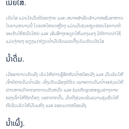
ເນີຍໃສ.
ເນີຍໃສ ແມ່ນໄຂມັນທີ່ຍ່ອຍງ່າຍ ແລະ ເໝາະສຳລັບເອົາມາປະສົມອາຫານ
ໃນຍາມຫນາວນີ້ ໂດຍປະໂຫຍດຫຼັກໆ ແມ່ນມັນຊ່ວຍຫຼຸດຜ່ອນໂອກາດທີ່
ຈະເປັນໄຂ້ຫວັດໃຫຍ່ ແລະ ເສີມສ້າງກະດູກໃຫ້ແຂງແຮງ ວິທີການນໍາໃຊ້
ແມ່ນງ່າຍໆ ພຽງແຕ່ປ່ຽນນໍ້າມັນຈືດແບບດັ້ງເດີມເປັນເນີຍໃສ.
ນໍ້າດື່ມ.
ເມື່ອອາກາດເຢັນລົງ ເຮັດໃຫ້ທ່ານຮູ້ສຶກຫິວນໍ້າໜ້ອຍລົງ ແລະ ມັນເຮັດໃຫ້
ເຈົ້າບໍ່ຢາກດື່ມນໍ້າເລີຍ. ເຊິ່ງເປັນເລື່ອງທີ່ຜິດ ເພາະການດື່ມນ້ຳຈະຊ່ວຍໃຫ້
ທ່ານຫາຍດີຈາກອາການເປັນຫວັດ ແລະ ຊ່ວຍປັບອຸນຫະພູມຮ່າງກາຍ
ຂອງເຈົ້າໃຫ້ຖືກຕ້ອງ. ນອກຈາກນັ້ນ, ມັນຍັງຊ່ວຍເພີ່ມຄວາມຊຸ່ມຊື່ນໃຫ້
ກັບຜິວເຮັດໃຫ້ມັນແຫ້ງ ແລະ ຮອຍແຕກໜ້ອຍລົງ.
ນໍ້າເຜິ້ງ.