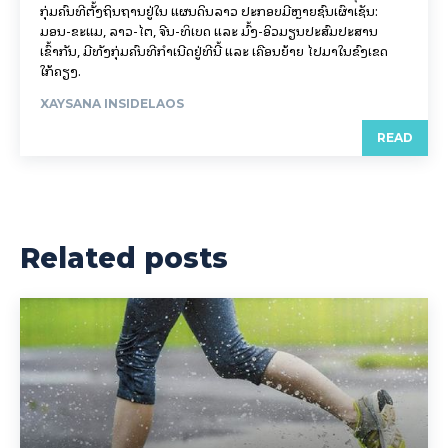
ກຸ່ມຄົນທີ່ຕັ້ງຖິ່ນຖານຢູ່ໃນ ແຜນດິນລາວ ປະກອບມີຫຼາຍຊົນເຜົ່າເຊັ່ນ:
ມອນ-ຂະແມ, ລາວ-ໄຕ, ຈີນ-ທິເບດ ແລະ ມົ້ງ-ອິວມຽນປະສົມປະສານ
ເຂົ້າກັນ, ມີທັງກຸ່ມຄົນທີ່ກຳເນີດຢູ່ທີ່ນີ້ ແລະ ເຄື່ອນຍ້າຍ ໄປມາໃນຂົງເຂດ
ໃກ້ຄຽງ.
XAYSANA INSIDELAOS
READ
Related posts