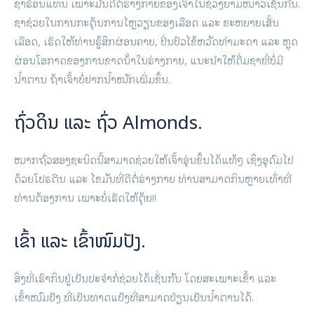
ຊາຮ້ອນແທນ ເພາະມັນດີຕໍ່ຮ່າງກາຍຂອງເຈົ້າໃນຊ່ວງຍາມໜາວເຊັ່ນກັນ.
ຊາຊ່ວຍໃນການກະຕຸ້ນການໄຫຼວຽນຂອງເລືອດ ແລະ ຂະຫຍາຍເສັ້ນ
ເລືອດ, ເຮັດໃຫ້ທ່ານຮູ້ສຶກຜ່ອນຄາຍ, ປິ່ນປົວໄຂ້ຫວັດທໍາມະດາ ແລະ ຫຼຸດ
ຜ່ອນໂອກາດຂອງການຂາດນ້ໍາໃນຮ່າງກາຍ, ແນະນໍາໃຫ້ດື່ມຊາທີ່ບໍ່ມີ
ນໍ້າຕານ ຖ້າເຈົ້າບໍ່ຢາກນໍ້າໜັກເພີ່ມຂຶ້ນ.
ຖົ່ວດິນ ແລະ ຖົ່ວ Almonds.
ໝາກຖົ່ວສອງຊະນິດນີ້ສາມາດຊ່ວຍໃຫ້ເຈົ້າອຸ່ນຂຶ້ນໄດ້ແທ້ໆ ເຊິ່ງອຸດົມໄປ
ດ້ວຍໂປຣຕີນ ແລະ ໄຂມັນທີ່ດີຕໍ່ຮ່າງກາຍ ທ່ານສາມາດກິນຫຼາຍເທົ່າທີ່
ທ່ານຕ້ອງການ ເພາະບໍ່ເຮັດໃຫ້ຕຸ້ຍ!!
ເຂົ້າ ແລະ ເຂົ້າໜົມປັງ.
ສິ່ງທີ່ເຮົາກິນຢູ່ເປັນປະຈຳກໍ່ຊ່ວຍໄດ້ເຊັ່ນກັນ ໂດຍສະເພາະເຂົ້າ ແລະ
ເຂົ້າໜົມປັງ ທີ່ເປັນທາດແປ້ງທີ່ສາມາດປ່ຽນເປັນນໍ້າຕານໄດ້.