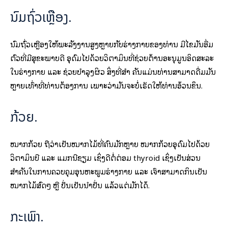
ນົມຖົ່ວເຫຼືອງ.
ນົມຖົ່ວເຫຼືອງໃຫ້ພະລັງງານສູງຫຼາຍກັບ​ຮ່າງ​ກາຍ​ຂອງ​ທ່ານ​ ມີໄຂມັນອີ່ມ
ຕົວທີ່ມີສຸຂະພາບດີ ອຸດົມໄປດ້ວຍວິຕາມິນທີ່ຊ່ວຍຕ້ານອະນຸມູນອິດສະລະ
ໃນຮ່າງກາຍ ແລະ ຊ່ວຍບໍາລຸງຜິວ ສິ່ງທີ່ສຳ ຄັນແມ່ນທ່ານສາມາດດື່ມມັນ
ຫຼາຍເທົ່າທີ່ທ່ານຕ້ອງການ ເພາະວ່າມັນຈະບໍ່ເຮັດໃຫ້ທ່ານອ້ວນຂຶ້ນ.
ກ້ວຍ.
ໝາກກ້ວຍ ຖືວ່າເປັນໝາກໄມ້ທີ່ຄົນມັກຫຼາຍ ໝາກກ້ວຍອຸດົມໄປດ້ວຍ
ວິຕາມິນບີ ແລະ ແມກນີຊຽມ ເຊິ່ງດີຕໍ່ຕ່ອມ thyroid ເຊິ່ງເປັນສ່ວນ
ສຳຄັນໃນການຄວບຄຸມອຸນຫະພູມຮ່າງກາຍ ແລະ ເຈົ້າສາມາດກິນເປັນ
ໝາກໄມ້ສົດໆ ຫຼື ປັ່ນເປັນນໍ້າປັ່ນ ແລ້ວແຕ່ມັກໄດ້.
ກະເພົາ.