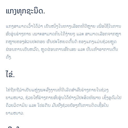
ແກງທຸກຊະນິດ.
ແກງສາມາດເວົ້າໄດ້ວ່າ ເປັນໜຶ່ງໃນທາງເລືອກທີ່ດີຫຼາຍ ເພື່ອໃຊ້ໃນການ
ອົບອຸ່ນຮ່າງກາຍ ເພາະສາມາດກິນໄດ້ງ່າຍໆ ແລະ ສາມາດເລືອກຈາກຫຼາ
ກຫຼາຍຂອງສ່ວນປະກອບ ຜົນປະໂຫຍດຕົ້ນຕໍ ຂອງແກງແມ່ນຊ່ວຍຫຼຸດ
ຜ່ອນການເປັນຫວັດ, ຫຼຸດຜ່ອນການອັກເສບ ແລະ ບັນເທົາອາການຕັນ
ດັງ.
ໄຂ່.
ໄຂ່ຖືກຖືວ່າເປັນແຫຼ່ງພະລັງງານທີ່ດີເລີດສໍາລັບຮ່າງກາຍໃນຊ່ວງ
ຍາມໜາວ, ຊ່ວຍໃຫ້ຮ່າງກາຍອົບອຸ່ນໄດ້ຢ່າງມີປະສິດທິພາບ ເຊິ່ງອຸດົມໄປ
ດ້ວຍວິຕາມິນ ແລະ ໂປຣຕີນ ມັນຍັງຊ່ວຍປ້ອງກັນການຕິດເຊື້ອໃນ
ຍາມໜາວ.