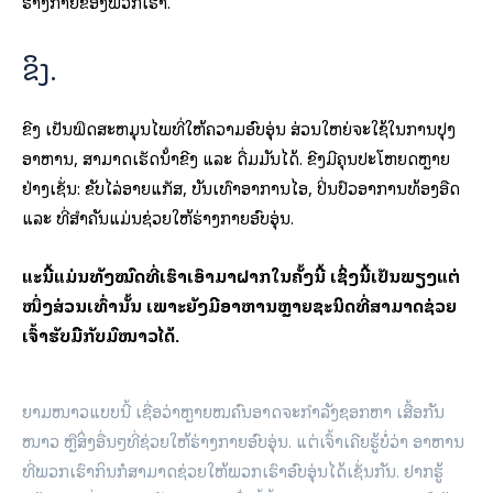
ຮ່າງກາຍຂອງພວກເຮົາ.
ຂິງ.
ຂີງ ເປັນພືດສະຫມຸນໄພທີ່ໃຫ້ຄວາມອົບອຸ່ນ ສ່ວນໃຫຍ່ຈະໃຊ້ໃນການປຸງ
ອາຫານ, ສາມາດເຮັດນ້ໍາຂີງ ແລະ ດື່ມມັນໄດ້. ຂີງມີຄຸນປະໂຫຍດຫຼາຍ
ຢ່າງເຊັ່ນ: ຂັບໄລ່ອາຍແກັສ, ບັນເທົາອາການໄອ, ປິ່ນປົວອາການທ້ອງອືດ
ແລະ ທີ່ສຳຄັນແມ່ນຊ່ວຍໃຫ້ຮ່າງກາຍອົບອຸ່ນ.
ແລະນີ້ແມ່ນທັງໝົດທີ່ເຮົາເອົາມາຝາກໃນຄັ້ງນີ້ ເຊິ່ງນີ້ເປັນພຽງແຕ່
ໜຶ່ງສ່ວນເທົ່ານັ້ນ ເພາະຍັງມີອາຫານຫຼາຍຊະນິດທີ່ສາມາດຊ່ວຍ
ເຈົ້າຮັບມືກັບລົມໜາວໄດ້.
ຍາມໜາວແບບນີ້ ເຊື່ອວ່າຫຼາຍໝຄົນອາດຈະກໍາລັງຊອກຫາ ເສື້ອກັນ
ໜາວ ຫຼືສິ່ງອື່ນໆທີ່ຊ່ວຍໃຫ້ຮ່າງກາຍອົບອຸ່ນ. ແຕ່ເຈົ້າເຄີຍຮູ້ບໍ່ວ່າ ອາຫານ
ທີ່ພວກເຮົາກິນກໍສາມາດຊ່ວຍໃຫ້ພວກເຮົາອົບອຸ່ນໄດ້ເຊັ່ນກັນ. ຢາກຮູ້