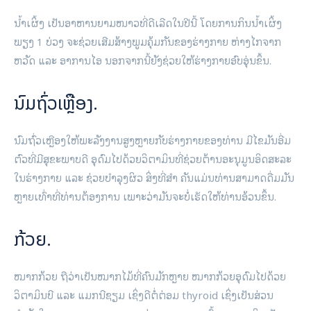
ນໍ້າເຜິ້ງ ເປັນອາຫານຍາມໜາວທີ່ດີເລີດໃນປີນີ້ ໂດຍການກິນນໍ້າເຜິ້ງ
ພຽງ 1 ບ່ວງ ຈະຊ່ວຍເສີມສ້າງພູມຄຸ້ມກັນຂອງຮ່າງກາຍ ຫ່າງໄກຈາກ
ຫວັດ ແລະ ອາການໄອ ນອກຈາກນີ້ຍັງຊ່ວຍໃຫ້ຮ່າງກາຍອົບອຸ່ນຂຶ້ນ.
ນົມຖົ່ວເຫຼືອງ.
ນົມຖົ່ວເຫຼືອງໃຫ້ພະລັງງານສູງຫຼາຍກັບ​ຮ່າງ​ກາຍ​ຂອງ​ທ່ານ​ ມີໄຂມັນອີ່ມ
ຕົວທີ່ມີສຸຂະພາບດີ ອຸດົມໄປດ້ວຍວິຕາມິນທີ່ຊ່ວຍຕ້ານອະນຸມູນອິດສະລະ
ໃນຮ່າງກາຍ ແລະ ຊ່ວຍບໍາລຸງຜິວ ສິ່ງທີ່ສຳ ຄັນແມ່ນທ່ານສາມາດດື່ມມັນ
ຫຼາຍເທົ່າທີ່ທ່ານຕ້ອງການ ເພາະວ່າມັນຈະບໍ່ເຮັດໃຫ້ທ່ານອ້ວນຂຶ້ນ.
ກ້ວຍ.
ໝາກກ້ວຍ ຖືວ່າເປັນໝາກໄມ້ທີ່ຄົນມັກຫຼາຍ ໝາກກ້ວຍອຸດົມໄປດ້ວຍ
ວິຕາມິນບີ ແລະ ແມກນີຊຽມ ເຊິ່ງດີຕໍ່ຕ່ອມ thyroid ເຊິ່ງເປັນສ່ວນ