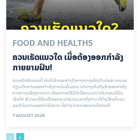
FOOD AND HEALTHS
ຄວນເຮັດແນວໃດ ເມື່ອຕ້ອງອອກກຳລັງ
ກາຍຍາມຝົນ!
ຊ່ວງໜ້າຝົນແບບນີ້ ຄົນທີ່ມັກອອກກຳລັງກາຍກາງແຈ້ງເປັນປະຈຳ ອາດຈະ
ປ່ຽນເປັນການອອກກຳລັງກາຍໃນຮົ່ມແທນ ແຕ່ບາງຄົນຍັງມັກອອກກຳລັງ
ກາຍກາງແຈ້ງຫຼາຍກວ່າ ເຊິ່ງອາດຈະໃຊ້ວິທີເລື່ອນເວລາໄປໃນຕອນທີ່ຝົນ
ເຊົາຕົກ ຫຼື ຕອນທີ່ຝົນຕົກຄ່ອຍໆ ແຕ່ຊ່ວງເວລາດັ່ງກ່າວ ກໍຍັງມີສິ່ງທີ່ຄວນ
ລະວັງໃນການອອກກຳລັງກາຍ ທີ່ຕ່າງໄປຈາກສະພາບປົກກະຕິ.
7 AUGUST 2026