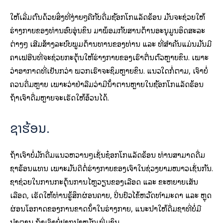
ໃຫ້ເລີ່ມຕົ້ນດ້ວຍສິ່ງທີ່ງ່າຍໆຄືກັບດື່ມຊັອກໂກແລັດຮ້ອນ ມັນຈະຊ່ວຍໃຫ້
ຮ່າງກາຍຂອງທ່ານອົບອຸ່ນຂຶ້ນ ມາພ້ອມກັບສານຕ້ານອະນຸມູນອິດສະລະ
ຕ່າງໆ ເສີມສ້າງລະບົບພູມຕ້ານທານຂອງທ່ານ ແລະ ທີ່ສຳຄັນແມ່ນມັນມີ
ຄາເຟອີນທີ່ຈະຊ່ວຍກະຕຸ້ນໃຫ້ຮ່າງກາຍຂອງເຮົາຕື່ນຕົວຫຼາຍຂຶ້ນ. ເພາະ​
ວ່າ​ອາ​ກາດ​ທີ່​ເຢັນ​ກວ່າ ພວກ​ເຮົາ​ຈະ​ຊຶມ​ຫຼາຍ​ຂຶ້ນ. ແນວໃດກໍ່ຕາມ, ເຈົ້າບໍ່
ຄວນດື່ມຫຼາຍ ເພາະວ່າຢ່າລືມວ່າມີນ້ໍາຕານຫຼາຍໃນຊັອກໂກແລັດຮ້ອນ
ຖ້າເຈົ້າດື່ມຫຼາຍຈະເຮັດໃຫ້ອ້ວນໄດ້.
ຊາຮ້ອນ.
ຖ້າເຈົ້າບໍ່ມັກດື່ມແນວຫວານໆເຊັ່ນຊ໋ອກໂກແລັດຮ້ອນ ທ່ານສາມາດດື່ມ
ຊາຮ້ອນແທນ ເພາະມັນດີຕໍ່ຮ່າງກາຍຂອງເຈົ້າໃນຊ່ວງຍາມໜາວເຊັ່ນກັນ.
ຊາຊ່ວຍໃນການກະຕຸ້ນການໄຫຼວຽນຂອງເລືອດ ແລະ ຂະຫຍາຍເສັ້ນ
ເລືອດ, ເຮັດໃຫ້ທ່ານຮູ້ສຶກຜ່ອນຄາຍ, ປິ່ນປົວໄຂ້ຫວັດທໍາມະດາ ແລະ ຫຼຸດ
ຜ່ອນໂອກາດຂອງການຂາດນ້ໍາໃນຮ່າງກາຍ, ແນະນໍາໃຫ້ດື່ມຊາທີ່ບໍ່ມີ
ນໍ້າຕານ ຖ້າເຈົ້າບໍ່ຢາກນໍ້າໜັກເພີ່ມຂຶ້ນ.