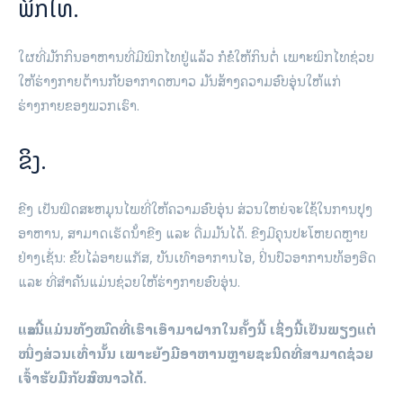
ພິກໄທ.
ໃຜທີ່ມັກກິນອາຫານທີ່ມີພິກໄທຢູ່ແລ້ວ ກໍຂໍໃຫ້ກິນຕໍ່ ເພາະພິກໄທຊ່ວຍ
ໃຫ້ຮ່າງກາຍຕ້ານກັບອາກາດໜາວ ມັນສ້າງຄວາມອົບອຸ່ນໃຫ້ແກ່
ຮ່າງກາຍຂອງພວກເຮົາ.
ຂິງ.
ຂີງ ເປັນພືດສະຫມຸນໄພທີ່ໃຫ້ຄວາມອົບອຸ່ນ ສ່ວນໃຫຍ່ຈະໃຊ້ໃນການປຸງ
ອາຫານ, ສາມາດເຮັດນ້ໍາຂີງ ແລະ ດື່ມມັນໄດ້. ຂີງມີຄຸນປະໂຫຍດຫຼາຍ
ຢ່າງເຊັ່ນ: ຂັບໄລ່ອາຍແກັສ, ບັນເທົາອາການໄອ, ປິ່ນປົວອາການທ້ອງອືດ
ແລະ ທີ່ສຳຄັນແມ່ນຊ່ວຍໃຫ້ຮ່າງກາຍອົບອຸ່ນ.
ແລະນີ້ແມ່ນທັງໝົດທີ່ເຮົາເອົາມາຝາກໃນຄັ້ງນີ້ ເຊິ່ງນີ້ເປັນພຽງແຕ່
ໜຶ່ງສ່ວນເທົ່ານັ້ນ ເພາະຍັງມີອາຫານຫຼາຍຊະນິດທີ່ສາມາດຊ່ວຍ
ເຈົ້າຮັບມືກັບລົມໜາວໄດ້.