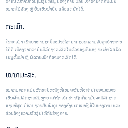
ສຳຄັນໃນການຄວບຄຸມອຸນຫະພູມຮ່າງກາຍ ແລະ ເຈົ້າສາມາດກິນເປັນ
ໝາກໄມ້ສົດໆ ຫຼື ປັ່ນເປັນນໍ້າປັ່ນ ແລ້ວແຕ່ມັກໄດ້.
ກະເພົາ.
ໃບກະເພົາ ເປັນອາຫານຊະນິດໜຶ່ງທີ່ສາມາດຊ່ວຍຄວາມອົບອຸ່ນຮ່າງກາຍ
ໄດ້ດີ ເນື່ອງຈາກວ່າມັນມີລົດຊາດເຜັດໃນຕົວຂອງມັນເອງ ຈະເອົາໄປເຮັດ
ເມນູຕົ້ມຍໍາ ຫຼື ຜັດກະເພົາກໍ່ສາມາດເຮັດໄດ້.
ໝາກມະລະ.
ໝາກມະລະ ແມ່ນຜັກຊະນິດໜຶ່ງທີ່ເໝາະສົມທີ່ຈະກິນໃນຍາມໜາວ
ເປັນຜັກມີລົດຊາດຂົມຫຼາຍ ແຕ່ຖ້າເຮັດຢ່າງຖືກຕ້ອງມັນຈະມີລົດຊາດ
ແຊບທີ່ສຸດ ມີສ່ວນຊ່ວຍປັບສົມດຸນຂອງອົງປະກອບທັງສີ່ໃນຮ່າງກາຍ ແລະ
ຊ່ວຍສ້າງຄວາມອົບອຸ່ນໃຫ້ກັບຮ່າງກາຍ.