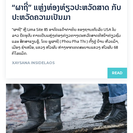
“ຜາຖີ່” ແຫຼ່ງທ່ອງທ່ຽວປະຫວັດສາດ ກັບ
ປະຫວັດຄວາມເປັນມາ
“ຜາຖີ່” ຫຼື Lima Site 85 ອາດີດເຣດ້າຕາທິບ ຂອງຖານທັບລັບ USA ໃນ
ລາວ ປັດຈຸບັນ ກາຍເປັນແຫຼ່ງທ່ອງທ່ຽວທາງປະຫວັດສາດທີ່ໜ້າທ່ຽວຊົມ
ແລະ ສຶກສາຮຽນຮູ້, ໂດຍ ພູຜາຖີ່ ( Phou Pha Thi ) ຕັ້ງຢູ່ ບ້ານ ຫ້ວຍມ້າ,
ເມືອງ ຊໍາເໜືອ, ແຂວງ ຫົວພັນ ຫ່າງຈາກເທດສະບານແຂວງ ຫົວພັນ 68
ກິ​ໂລ​ແມັດ.
XAYSANA INSIDELAOS
READ