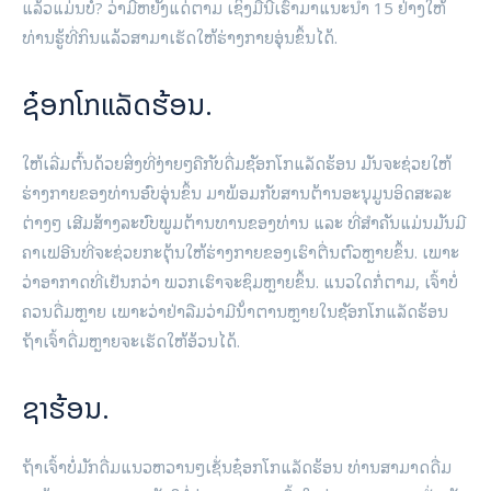
ແລ້ວແມ່ນບໍ່? ວ່າມີຫຍັງແດ່ຕາມ ເຊິ່ງມື້ນີ້ເຮົາມາແນະນຳ 15 ຢ່າງໃຫ້
ທ່ານຮູ້ທີ່ກິນແລ້ວສາມາເຮັດໃຫ້ຮ່າງກາຍອຸ່ນຂຶ້ນໄດ້.
ຊ໋ອກໂກແລັດຮ້ອນ.
ໃຫ້ເລີ່ມຕົ້ນດ້ວຍສິ່ງທີ່ງ່າຍໆຄືກັບດື່ມຊັອກໂກແລັດຮ້ອນ ມັນຈະຊ່ວຍໃຫ້
ຮ່າງກາຍຂອງທ່ານອົບອຸ່ນຂຶ້ນ ມາພ້ອມກັບສານຕ້ານອະນຸມູນອິດສະລະ
ຕ່າງໆ ເສີມສ້າງລະບົບພູມຕ້ານທານຂອງທ່ານ ແລະ ທີ່ສຳຄັນແມ່ນມັນມີ
ຄາເຟອີນທີ່ຈະຊ່ວຍກະຕຸ້ນໃຫ້ຮ່າງກາຍຂອງເຮົາຕື່ນຕົວຫຼາຍຂຶ້ນ. ເພາະ​
ວ່າ​ອາ​ກາດ​ທີ່​ເຢັນ​ກວ່າ ພວກ​ເຮົາ​ຈະ​ຊຶມ​ຫຼາຍ​ຂຶ້ນ. ແນວໃດກໍ່ຕາມ, ເຈົ້າບໍ່
ຄວນດື່ມຫຼາຍ ເພາະວ່າຢ່າລືມວ່າມີນ້ໍາຕານຫຼາຍໃນຊັອກໂກແລັດຮ້ອນ
ຖ້າເຈົ້າດື່ມຫຼາຍຈະເຮັດໃຫ້ອ້ວນໄດ້.
ຊາຮ້ອນ.
ຖ້າເຈົ້າບໍ່ມັກດື່ມແນວຫວານໆເຊັ່ນຊ໋ອກໂກແລັດຮ້ອນ ທ່ານສາມາດດື່ມ