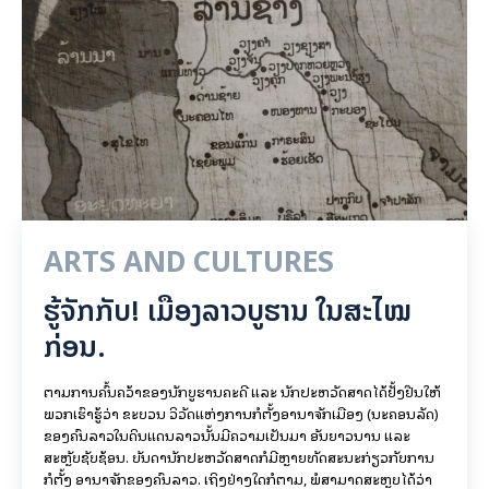
ARTS AND CULTURES
ຮູ້ຈັກກັບ! ເມືອງລາວບູຮານ ໃນສະໄໝ
ກ່ອນ.
ຕາມການຄົ້ນຄວ້າຂອງນັກບູຮານຄະດີ ແລະ ນັກປະຫວັດສາດໄດ້ຢັ້ງຢືນໃຫ້
ພວກເຮົາຮູ້ວ່າ ຂະບວນ ວິວັດແຫ່ງການກໍ່ຕັ້ງອານາຈັກເມືອງ (ນະຄອນລັດ)
ຂອງຄົນລາວໃນດິນແດນລາວນັ້ນມີຄວາມເປັນມາ ອັນຍາວນານ ແລະ
ສະຫຼັບຊັບຊ້ອນ. ບັນດານັກປະຫວັດສາດກໍມີຫຼາຍທັດສະນະກ່ຽວກັບການ
ກໍ່ຕັ້ງ ອານາຈັກຂອງຄົນລາວ. ເຖິງຢ່າງໃດກໍຕາມ, ພໍສາມາດສະຫຼຸບໄດ້ວ່າ