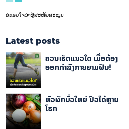
ຂໍຂອບໃຈນຳຜູ້ສະໜັບສະໜູນ
Latest posts
ຄວນເຮັດແນວໃດ ເມື່ອຕ້ອງ
ອອກກຳລັງກາຍຍາມຝົນ!
ຫົວຜັກບົ່ວໃຫຍ່ ປົວໄດ້ຫຼາຍ
ໂຣກ