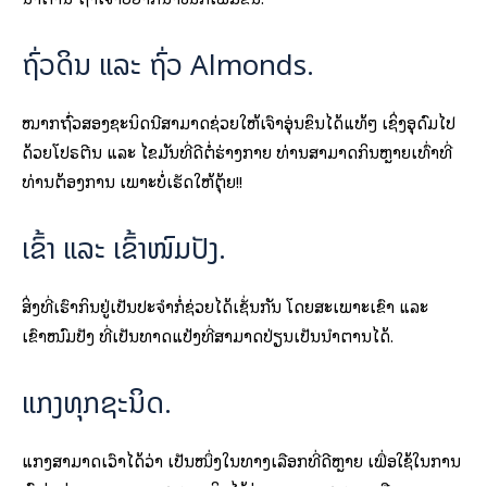
ຖົ່ວດິນ ແລະ ຖົ່ວ Almonds.
ໝາກຖົ່ວສອງຊະນິດນີ້ສາມາດຊ່ວຍໃຫ້ເຈົ້າອຸ່ນຂຶ້ນໄດ້ແທ້ໆ ເຊິ່ງອຸດົມໄປ
ດ້ວຍໂປຣຕີນ ແລະ ໄຂມັນທີ່ດີຕໍ່ຮ່າງກາຍ ທ່ານສາມາດກິນຫຼາຍເທົ່າທີ່
ທ່ານຕ້ອງການ ເພາະບໍ່ເຮັດໃຫ້ຕຸ້ຍ!!
ເຂົ້າ ແລະ ເຂົ້າໜົມປັງ.
ສິ່ງທີ່ເຮົາກິນຢູ່ເປັນປະຈຳກໍ່ຊ່ວຍໄດ້ເຊັ່ນກັນ ໂດຍສະເພາະເຂົ້າ ແລະ
ເຂົ້າໜົມປັງ ທີ່ເປັນທາດແປ້ງທີ່ສາມາດປ່ຽນເປັນນໍ້າຕານໄດ້.
ແກງທຸກຊະນິດ.
ແກງສາມາດເວົ້າໄດ້ວ່າ ເປັນໜຶ່ງໃນທາງເລືອກທີ່ດີຫຼາຍ ເພື່ອໃຊ້ໃນການ