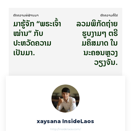
ບົດ​ຄວາມ​ທີ່​ຜ່ານ​ມາ
ບົດ​ຄວາມ​ຕໍ່​ໄປ
ມາຮູ້ຈັກ “ພຣະເຈົ້າ
ລວມພິກັດຖ່າຍ
ໝ່ານ” ກັບ
ຮູບງາມໆ ຕຣີ
ປະຫວັດຄວາມ
ມຄິສມາດ ໃນ
ເປັນມາ.
ນະຄອນຫຼວງ
ວຽງຈັນ.
xaysana InsideLaos
http://insidelaos.com/