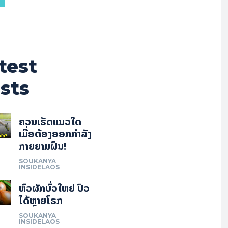
test
sts
ຄວນເຮັດແນວໃດ
ເມື່ອຕ້ອງອອກກຳລັງ
ກາຍຍາມຝົນ!
SOUKANYA
INSIDELAOS
ຫົວຜັກບົ່ວໃຫຍ່ ປົວ
ໄດ້ຫຼາຍໂຣກ
SOUKANYA
INSIDELAOS