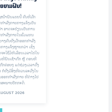
ຍຍາມຝົນ!
ງໜ້າຝົນແບບນີ້ ຄົນທີ່ມັກ
ກຳລັງກາຍກາງແຈ້ງເປັນ
ຈຳ ອາດຈະປ່ຽນເປັນການ
ກກຳລັງກາຍໃນຮົ່ມແທນ
ບາງຄົນຍັງມັກອອກກຳລັງ
ກາງແຈ້ງຫຼາຍກວ່າ ເຊິ່ງ
ຈະໃຊ້ວິທີເລື່ອນເວລາໄປໃນ
ທີ່ຝົນເຊົາຕົກ ຫຼື ຕອນທີ່
ຕົກຄ່ອຍໆ ແຕ່ຊ່ວງເວລາດັ່ງ
ວ ກໍຍັງມີສິ່ງທີ່ຄວນລະວັງໃນ
ອອກກຳລັງກາຍ ທີ່ຕ່າງໄປ
ກສະພາບປົກກະຕິ.
AUGUST 2026