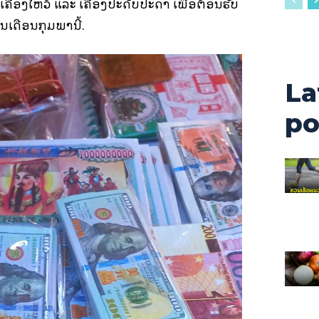
ຄື່ອງໄຫວ້ ແລະ ເຄື່ອງປະດັບປະດາ ເພື່ອຕ້ອນຮັບ
ໃນເດືອນກຸມພານີ້.
La
po