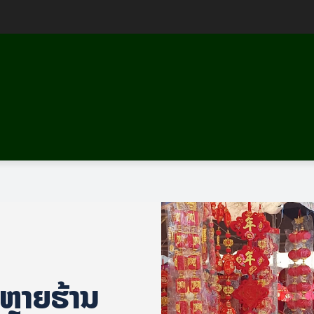
ຫຼາຍຮ້ານ