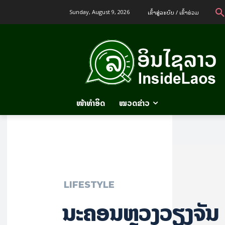
ເຂົ້າ​ສູ່​ລະ​ບົບ / ເຂົ້າ​ຮ່ວມ
Sunday, August 9, 2026
ໜ້າທຳອິດ
ໝວດຂ່າວ
LIFESTYLE
ນະຄອນຫຼວງວຽງຈັນ 