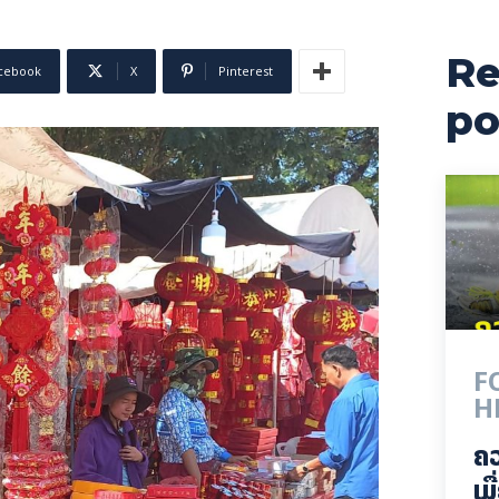
Re
cebook
X
Pinterest
po
F
H
ຄ
ເມ