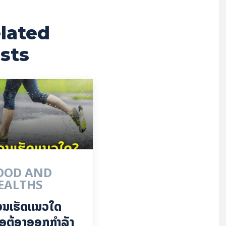
lated
sts
OOD AND
EALTHS
ວນເຮັດແນວໃດ
ື່ອຕ້ອງອອກກຳລັງ