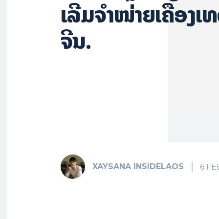
ເລີ່ມຈຳໜ່າຍເຄື່ອງ
ຈີນ.
XAYSANA INSIDELAOS
6 F