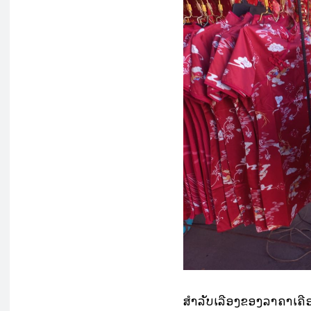
ສໍາລັບເລື່ອງຂອງລາຄາເຄື່