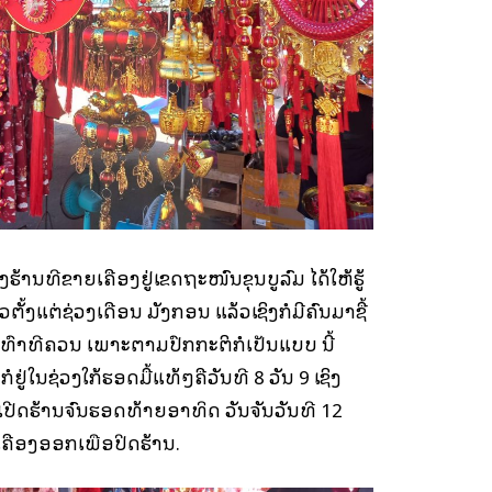
ນທີ່ຂາຍເຄື່ອງຢູ່ເຂດຖະໜົນຂຸນບູລົມ ໄດ້ໃຫ້ຮູ້
້ວຕັ້ງແຕ່ຊ່ວງເດືອນ ມັງກອນ ແລ້ວເຊິ່ງກໍມີຄົນມາຊື້
າຍເທົ່າທີ່ຄວນ ເພາະຕາມປົກກະຕິກໍເປັນແບບ ນີ້
ກໍຢູ່ໃນຊ່ວງໃກ້ຮອດມື້ແທ້ໆຄືວັນທີ 8 ວັນ 9 ເຊິ່ງ
ເປີດຮ້ານຈົນຮອດທ້າຍອາທິດ ວັນຈັນວັນທີ 12
ເຄື່ອງອອກເພື່ອປິດຮ້ານ.