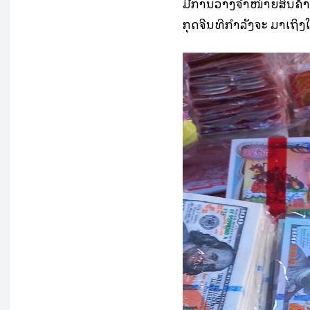
ມີການວາງຈໍາໜ່າຍສິນຄ້າເ
ກຸດຈີນທີ່ກຳລັງຈະ ມາເຖິງ