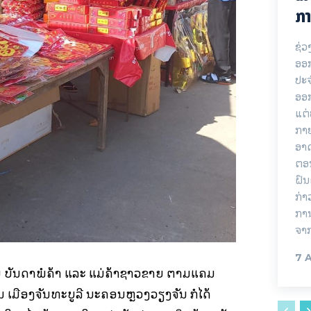
ກາ
ຊ່ວ
ອອກ
ປະ
ອອ
ແຕ່
ກາຍ
ອາດ
ຕອນ
ຝົນ
ກ່າ
ການ
ຈາ
7 
 ບັນດາພໍ່ຄ້າ ແລະ ແມ່ຄ້າຊາວຂາຍ ຕາມແຄມ
 ເມືອງຈັນທະບູລີ ນະຄອນຫຼວງວຽງຈັນ ກໍໄດ້