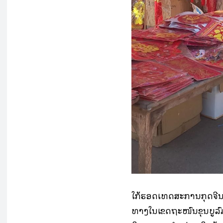
ໃກ້ຮອດເທດສະການກຸດຈີນ
ທາງໃນເຂດຖະໜົນຂຸນບູລົມ