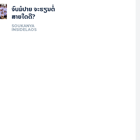
ຈົບມໍປາຍ ຈະຮຽນຕໍ່
ສາຍໃດດີ?
SOUKANYA
INSIDELAOS