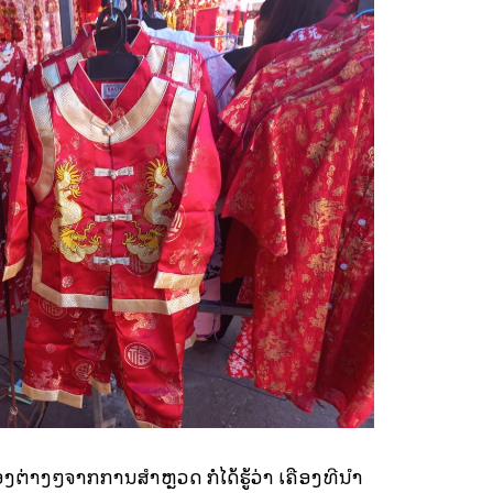
ອງຕ່າງໆຈາກການສຳຫຼວດ ກໍໄດ້ຮູ້ວ່າ ເຄື່ອງທີ່ນໍາ