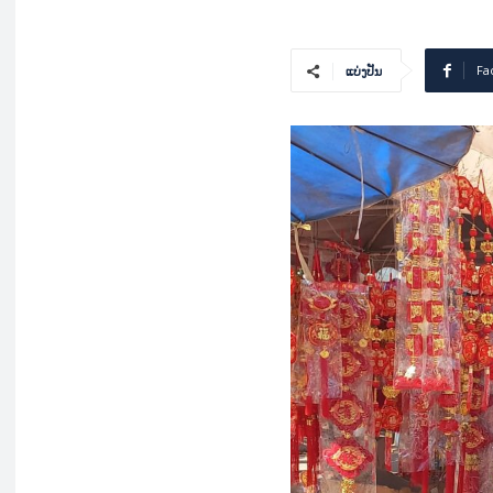
Fa
ແບ່ງປັນ