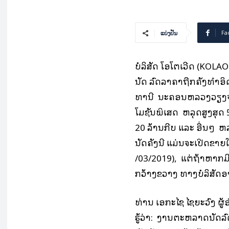
Fa
ແບ່ງປັນ
ບໍລິສັດ ໂອໂຕເວີດ (KOL
ນັດ ລົດລາຄາຖືກຄັ້ງທຳອິດ
ທານີ ນະຄອນຫລວງວຽງຈັນ 
ໂມຊັນພິເສດ ຫລຸດສູງສຸດ 5
20 ລ້ານກີບ ແລະ ອື່ນໆ 
ນັດຄັ້ງນີ້ ແມ່ນຈະເປີດຂ
/03/2019), ແຕ່ຖ້າຫາກ
ກວ້າງຂວາງ ທາງບໍລິສັດອ
ທ່ານ ເອກະໄຊ ໄຊຍະວົງ 
ຮູ້ວ່າ: ງານຕະຫລາດນັດລ