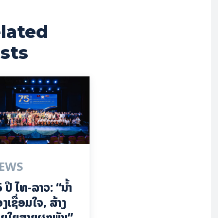
lated
sts
EWS
 ປີ ​ໄທ-ລາວ: “​ນ້ຳ​
ງ​ເຊື່ອມ​​ໃຈ, ສ້າງ
ຍໃຍ​ສາຍຜູກພັນ”