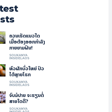
test
sts
ຄວນເຮັດແນວໃດ
ເມື່ອຕ້ອງອອກກຳລັງ
ກາຍຍາມຝົນ!
SOUKANYA
INSIDELAOS
ຫົວຜັກບົ່ວໃຫຍ່ ປົວ
ໄດ້ຫຼາຍໂຣກ
SOUKANYA
INSIDELAOS
ຈົບມໍປາຍ ຈະຮຽນຕໍ່
ສາຍໃດດີ?
SOUKANYA
INSIDELAOS