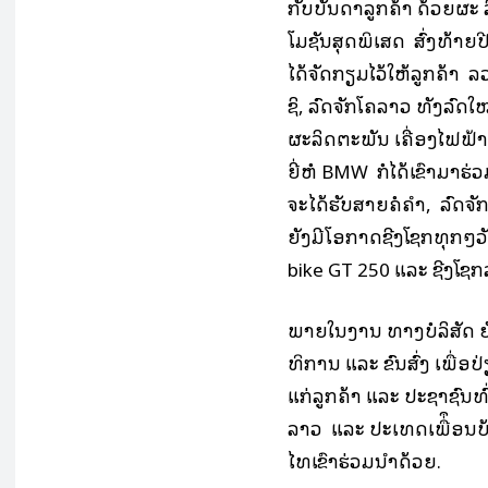
ກັບບັນດາລູກຄ້າ ດ້ວຍຜ
ໂມຊັນສຸດພິເສດ ສົ່ງທ້າຍປ
ໄດ້ຈັດກຽມໄວ້ໃຫ້ລູກຄ້າ ລວ
ຊິ, ລົດຈັກໂຄລາວ ທັງລົດໃ
ຜະລິດຕະພັນ ເຄື່ອງໄຟຟ້າ
ຍີ່ຫໍ້ BMW ກໍໄດ້ເຂົ້າມາຮ
ຈະໄດ້ຮັບສາຍຄໍຄຳ, ລົດຈັກ,
ຍັງມີໂອກາດຊີງໂຊກທຸກໆວັ
bike GT 250 ແລະ ຊີງໂຊກ
ພາຍໃນງານ ທາງບໍລິສັດ ຍ
ທິການ ແລະ ຂົນສົ່ງ ເພື່ອປ
ແກ່ລູກຄ້າ ແລະ ປະຊາຊົນທົ
ລາວ ແລະ ປະເທດເພື່ຶອນບ້ານ
ໄທເຂົ້າຮ່ວມນຳດ້ວຍ.