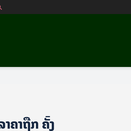
າຄາຖືກ ຄັ້ງ