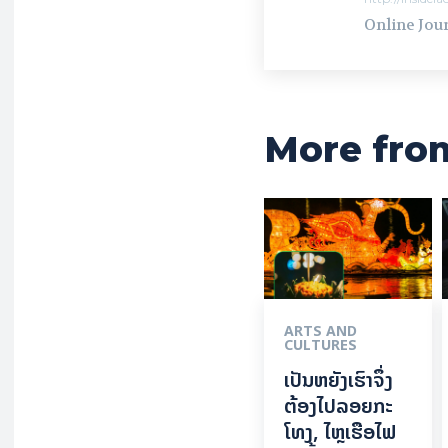
Online Jour
More fro
ARTS AND
CULTURES
ເປັນ​ຫຍັງ​ເຮົາ​ຈຶ່ງ​
ຕ້ອງ​ໄປລອຍ​ກະ​
ໂທງ, ໄຫຼ​ເຮືອ​ໄຟ