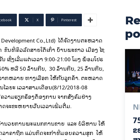
Re
cebook
X
Pinterest
po
AO Development Co.,Ltd) ໄດ້ຈັດງານຕະຫລາດ
 ຂຶ້ນທີ່ຄິວລົດສາຍໃຕ້ເກົ່າ ບ້ານພະຂາວ ເມືອງ ໄຊ
ເຊິ່ງເລີ່ມແຕ່ເວລາ 9:00-21:00 ໂມງ ພ້ອມໂປຣ
0% ຫລື 50 ລ້ານກີບ, 30 ລ້ານກີບ, 25 ລ້ານກີບ,
ຫລາກຫລາຍ ທາງເລືອກ ໃຫ້ກັບລູກຄ້າ. ຕະຫລາດ
າຍໃນໄລຍະ ເວລາສາມເດືອນ(8/12/2018-08
ມີຄວາມຮຽກຮ້ອງຕ້ອງການ ຈາກສັງຄົມຢ່າງ
N
າດຈະຂະຫຍາຍວັນເວລາເພີ່ມຕື່ມ.
75
ຜູ້ອຳນວຍການພະແນກການຂາຍ ແລະ ບໍລິຫານ ໃຫ້
ຂອ
ົດລາຄາຖືກ ແມ່ນກິດຈະກຳທີ່ມອບຄວາມສຸກ ໃຫ້
ສາ