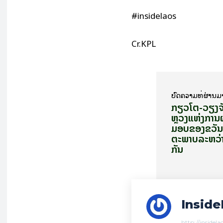
#insidelaos
Cr.KPL
ບົດ​ຄວາມ​ທີ່​ຜ່ານ​ມ
ກຽວ​ໂຕ-ວຽງ​ຈັ
ຫຼວງ​ແຫ່ງ​ການ​
ມອບ​ຂອງ​ຂວັນ​ເ
ຕະ​ພາບ​ລະ​ຫວ່າ
ກັນ
Inside
http://insidel