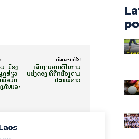
La
po
າ
ບົດ​ຄວາມ​ຕໍ່​ໄປ
ນ ເມືອງ​
ເລີກງາມຍາມດີໃນການ
ຜູກ​ສ່ຽວ
ແຕ່ງດອງ ທີ່ຖືກຕ້ອງຕາມ
ພື່ອ​ມິດ​
ປະເພນີລາວ
ງ​ກັນ​ແລະ​
Laos
aos.com