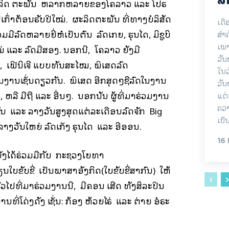
ະ ລິດ ຕະພັນ ຫລາກຫລາຍຂອງໂຄລາວ ແລະ ໂປຣ
ີເກົ່າຕ້ອນຮັບປີໃໝ່. ຜະລິດຕະພັນ ທີ່ທາງບໍລິສັດ
ເດື
ມມີລົດຫລາຍຍີ່ຫໍ້ເປັນຕົ້ນ ລົດເກຍ, ຮຸນໄດ, ມິຊູບິ
ສຳ
ເພາ
ໝ່ ແລະ ລົດມືສອງ. ນອກນີ້, ໂຄລາວ ຍັງມີ
ວັ
, ເຟີນິເຈີ ແບບທັນສະໄໝ, ພິເສດລົດ
ໃນວ
່ວມງານເຊັ່ນດຽວກັນ. ພິເສດ ອີກສຸດໆຊື້ລົດໃນງານ
ວັນ
 ຫລື ມືຖື ແລະ ອື່ນໆ. ນອກນັ້ນ ຜູ້ທີ່ມາຮ່ວມງານ
ແຕ່
ຄວາ
ນ ແລະ ລາງວັນສູງສຸດແຕ່ລະເດືອນລົດຈັກ Big
ເປັ
ລາງວັນໃຫຍ່ ລົດເກັງ ຮຸນໄດ ແລະ ອີອອນ.
16
ັງໄດ້ຮ່ວມມືກັບ ກະຊວງໂຍທາ
່ຽນໃບຂັບຂີ່ ເປັນພາສາອັງກິດ(ໃບຂັບຂີ່ສາກົນ) ໃຫ້
່ວໄປທີ່ມາຮ່ວມງານນີ້, ມີຄອນ ເສີດ ທັງສິລະປິນ
ທີ່ໂດ່ງດັງ ເຊັ່ນ: ກ້ອງ ຫ້ວຍໄຣ່ ແລະ ຕ່າຍ ອໍຣະ