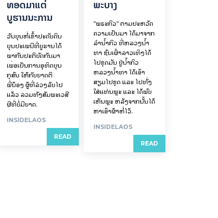
ທອດມາແຕ່
ພະບາງ
ບູຮານນະການ
"ພຣະກິວ" ຕາມປະຫວັດ
ຄວາມເປັນມາ ໄດ້ມາຈາກ
ວັນບຸນຫໍ່ເຂົ້າປະດັບດິນ
ລຳນ້ຳກິວ ທີ່ຫລວງນ້ຳ
ບຸນປະເພນີທີ່ບູຮານໄດ້
ທາ ຊົນເຜົ່າລາວເທິງໄດ້
ພາກັນປະຕິບັດກັນມາ
ໄປຂຸດມັນ ຢູ່ນ້ຳກິວ
ເພື່ອເປັນການອຸທິດບຸນ
ຫລວງນ້ຳທາ ໄດ້ເອົາ
ກຸສົນ ໃຫ້ກັບຍາດຕິ
ສຽມໄປຂຸດ ແລະ ໄປທັ່ງ
ພີ່ນ້ອງ ຜູ້ທີ່ລ່ວງລັບໄປ
ໃສ່ແທ່ນພຼະ ແລະ ໄດ້ພົບ
ແລ້ວ ລວມທັງສັມພະເວສີ
ເຫັນພຼະ ຫລັງຈາກນັ້ນໄດ້
ຜີທີ່ບໍ່ມີຍາດ.
ຫາເອົາຜ້າຫໍ່ໄວ້.
INSIDELAOS
INSIDELAOS
READ
READ