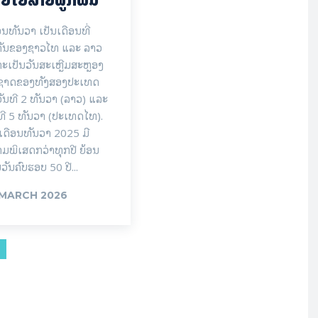
ອນທັນວາ ເປັນເດືອນທີ່
ຄັນຂອງຊາວໄທ ແລະ ລາວ
ະເປັນວັນສະເຫຼີມສະຫຼອງ
ນຊາດຂອງທັງສອງປະເທດ
ັນທີ 2 ທັນວາ (ລາວ) ແລະ
ທີ 5 ທັນວາ (ປະເທດໄທ).
ເດືອນທັນວາ 2025 ມີ
ມພິເສດກວ່າທຸກປີ ຍ້ອນ
ນວັນຄົບຮອບ 50 ປີ...
 MARCH 2026