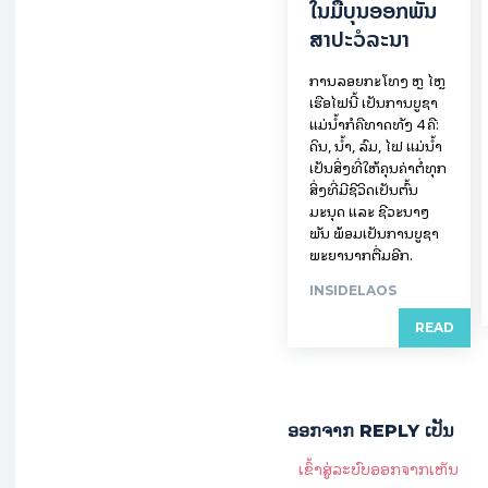
ໃນ​ມື້​​ບຸນ​ອອກ​ພັນ​
ສາ​ປະ​ວໍ​ລະ​ນາ
ການລອຍ​ກະ​ໂທງ ຫຼື ໄຫຼ
ເຮືອໄຟນີ້ ເປັນການບູຊາ
ແມ່ນໍ້າກໍຄືທາດທັງ 4 ຄື:
ດິນ, ນໍ້າ, ລົມ, ໄຟ ແມ່ນໍ້າ
ເປັນສິ່ງທີ່ໃຫ້ຄຸນຄ່າຕໍ່ທຸກ
ສິ່ງທີ່ມີຊີວິດເປັນຕົ້ນ
ມະນຸດ ແລະ ຊີວະນາໆ
ພັນ ພ້ອມເປັນການບູຊາ
ພະຍານາກຕື່ມອີກ.
INSIDELAOS
READ
ອອກ​ຈາກ REPLY ເປັນ
ເຂົ້າ​ສູ່​ລະ​ບົບ​ອອກ​ຈາກ​ເຫັນ