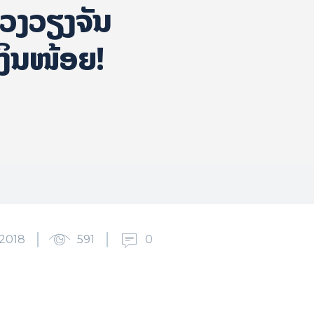
ວງວຽງຈັນ
​ງິນ​​ໜ້ອຍ!
2018
591
0