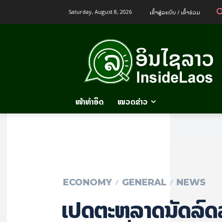
ເຂົ້າ​ສູ່​ລະ​ບົບ / ເຂົ້າ​ຮ່ວມ
Saturday, August 8, 2026
ໜ້າທຳອິດ
ໝວດຂ່າວ
ECONOMY
GENERAL
NEWS
ເປີດຕະຫລາດນັດລົດລ