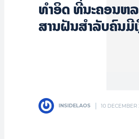
ທຳອິດ ທີ່ນະຄອນຫລ
ສານ​ຝັນສຳ​ລັບ​ຄົນ​ມີ​ເ
INSIDELAOS
10 DECEMBER 