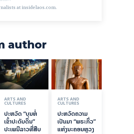
nalists at insidelaos.com.
m author
ARTS AND
ARTS AND
CULTURES
CULTURES
ປະຫວັດ “ບຸນຫໍ່
ປະຫວັດຄວາມ
ເຂົ້າປະດັບດິນ”
ເປັນມາ “ພຣະກິ່ວ”
ປະເພນີລາວທີ່ສືບ
ແຫ່ງນະຄອນຫຼວງ