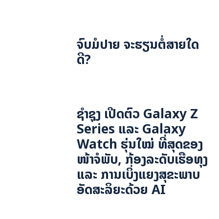
ຈົບມໍປາຍ ຈະຮຽນຕໍ່ສາຍໃດ
ດີ?
ຊຳຊຸງ ເປີດຕົວ Galaxy Z
Series ແລະ Galaxy
Watch ຮຸ່ນໃໝ່ ທີ່ສຸດຂອງ
ໜ້າຈໍພັບ, ກ້ອງລະດັບເຮືອທຸງ
ແລະ ການເບິ່ງແຍງສຸຂະພາບ
ອັດສະລິຍະດ້ວຍ AI