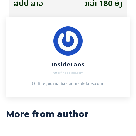
ສປປ ລາວ
ກວ່າ 180 ອົງ
InsideLaos
http://insidelaos.com
Online Journalists at insidelaos.com.
More from author