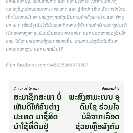
ລະດັບຄວາມຮູ້, ຄວາມສາມາດ ແລະ ຄວາມເຂົ້າໃຈ ໃນການເຂົ້າເຖິງ
ແຫລ່ງຂໍ້ມູນຂ່າວສານການຕະຫລາດ ແລະ ຮູ້ຈັກນໍາໃຊ້ນະວັດຕະກໍາໃໝ່
ເຂົ້າໃນການພັດທະນາວຽກງານສົ່ງເສີມການຄ້າທັງພາຍໃນ ແລະ ຕ່າງ
ປະ ເທດ ເພື່ອສົ່ງເສີມໃຫ້ນັກທຸລະກິດລາວ ຮູ້ຈັກການຄ້າຜ່ານທາງອິນເຕີ
ເນັດຫລາຍໆທາງ ເພື່ອເພີ້ມຍອດການຜະລິດ ແລະ ຍອດຂາຍຂອງສິນຄ້າ
ລາວ ໃຫ້ສາມາດການສົ່ງອອກຫລາຍຂຶ້ນ, ສາມາດແຂ່ງຂັນກັບບັນດາ
ປະເທດອາຊຽນ ແລະ ພາກພື້ນໄດ້.
ທີ່​ມາ: facebook.com/945635268973587
ບົດ​ຄວາມ​ທີ່​ຜ່ານ​ມາ
ບົດ​ຄວາມ​ຕໍ່​ໄປ
ສະ​ມາ​ຊິກ​ສ​ະ​ພາ ບໍ່
ພະສົງສາມະເນນ​ ອຸ​
ເຫັນດີໃຫ້ຄົນຕ່າງ
ດົມ​ໄຊ ຮ່ວມໃຈ
ປະເທດ ມາຊື້ສິດ
ບໍລິຈາກເລືອດ
ນຳໃຊ້ທີ່ດິນຢູ່
ຊ່ວຍເຫຼືອສັງຄົມ