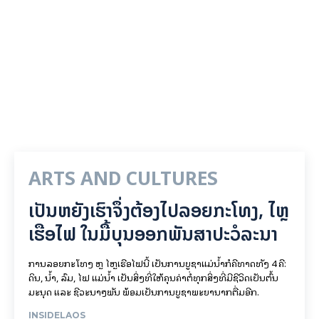
ARTS AND CULTURES
ເປັນ​ຫຍັງ​ເຮົາ​ຈຶ່ງ​ຕ້ອງ​ໄປລອຍ​ກະ​ໂທງ, ໄຫຼ​
ເຮືອ​ໄຟ ໃນ​ມື້​​ບຸນ​ອອກ​ພັນ​ສາ​ປະ​ວໍ​ລະ​ນາ
ການລອຍ​ກະ​ໂທງ ຫຼື ໄຫຼເຮືອໄຟນີ້ ເປັນການບູຊາແມ່ນໍ້າກໍຄືທາດທັງ 4 ຄື:
ດິນ, ນໍ້າ, ລົມ, ໄຟ ແມ່ນໍ້າ ເປັນສິ່ງທີ່ໃຫ້ຄຸນຄ່າຕໍ່ທຸກສິ່ງທີ່ມີຊີວິດເປັນຕົ້ນ
ມະນຸດ ແລະ ຊີວະນາໆພັນ ພ້ອມເປັນການບູຊາພະຍານາກຕື່ມອີກ.
INSIDELAOS