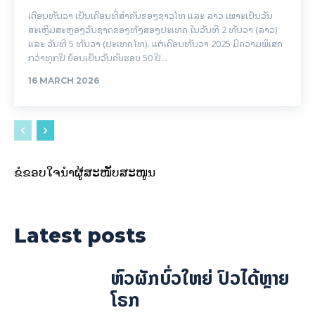
ເດືອນທັນວາ ເປັນເດືອນທີ່ສຳຄັນຂອງຊາວໄທ ແລະ ລາວ ເພາະເປັນວັນ
ສະເຫຼີມສະຫຼອງວັນຊາດຂອງທັງສອງປະເທດ ໃນວັນທີ 2 ທັນວາ (ລາວ)
ແລະ ວັນທີ 5 ທັນວາ (ປະເທດໄທ). ແຕ່ເດືອນທັນວາ 2025 ມີຄວາມພິເສດ
ກວ່າທຸກປີ ຍ້ອນເປັນວັນຄົບຮອບ 50 ປີ...
16 MARCH 2026
ຂໍຂອບໃຈນຳຜູ້ສະໜັບສະໜູນ
Latest posts
ຫົວຜັກບົ່ວໃຫຍ່ ປົວໄດ້ຫຼາຍ
ໂຣກ