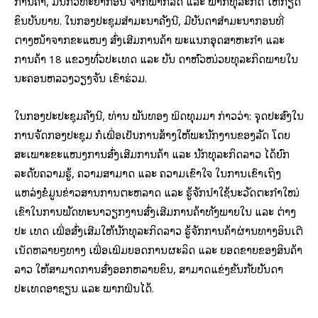
ການຄ້າ, ມີນັກວິທະຍາກອນ ຈາກພາກລັດ ແລະ ພາກທຸລະກິດ ໃຫ້ກຽດ
ຂຶ້ນບັນຍາຍ. ໃນກອງປະຊຸມສຳມະນາຄັ້ງນີ້, ມີບັນດາສຳມະນາກອນທີ່
ຕາງໜ້າຈາກຂະແໜງ ສົ່ງເສີມການຄ້າ ພະແນກອຸດສາຫະກຳ ແລະ
ການຄ້າ 18 ແຂວງທົ່ວປະເທດ ແລະ ບັນ ດາຫົວໜ່ວຍທຸລະກິດພາຍໃນ
ນະຄອນຫລວງວຽງຈັນ ເຂົ້າຮ່ວມ.
ໃນກອງປະປະຊຸມຄັ້ງນີ້, ທ່ານ ພັນທອງ ພິດທຸມມາ ກ່າວວ່າ: ຈຸດປະສົງໃນ
ການຈັດກອງປະຊຸມ ກໍເພື່ອເປັນການສ້າງໃຫ້ພະນັກງານຂອງລັດ ໂດຍ
ສະເພາະຂະແໜງການສົ່ງເສີມການຄ້າ ແລະ ນັກທຸລະກິດລາວ ໄດ້ຍົກ
ລະດັບຄວາມຮູ້, ຄວາມສາມາດ ແລະ ຄວາມເຂົ້າໃຈ ໃນການເຂົ້າເຖິງ
ແຫລ່ງຂໍ້ມູນຂ່າວສານການຕະຫລາດ ແລະ ຮູ້ຈັກນໍາໃຊ້ນະວັດຕະກໍາໃໝ່
ເຂົ້າໃນການພັດທະນາວຽກງານສົ່ງເສີມການຄ້າທັງພາຍໃນ ແລະ ຕ່າງ
ປະ ເທດ ເພື່ອສົ່ງເສີມໃຫ້ນັກທຸລະກິດລາວ ຮູ້ຈັກການຄ້າຜ່ານທາງອິນເຕີ
ເນັດຫລາຍໆທາງ ເພື່ອເພີ້ມຍອດການຜະລິດ ແລະ ຍອດຂາຍຂອງສິນຄ້າ
ລາວ ໃຫ້ສາມາດການສົ່ງອອກຫລາຍຂຶ້ນ, ສາມາດແຂ່ງຂັນກັບບັນດາ
ປະເທດອາຊຽນ ແລະ ພາກພື້ນໄດ້.