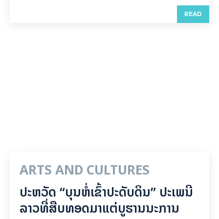
READ
ARTS AND CULTURES
ປະຫວັດ “ບຸນຫໍ່ເຂົ້າປະດັບດິນ” ປະເພນີ
ລາວທີ່ສືບທອດມາແຕ່ບູຮານນະການ