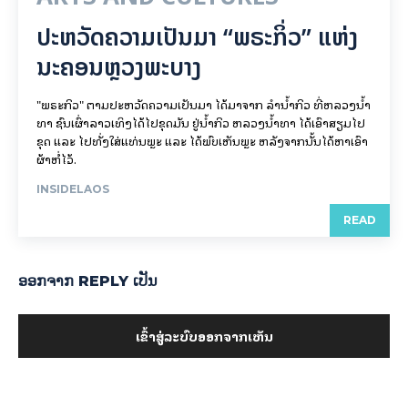
ປະຫວັດຄວາມເປັນມາ “ພຣະກິ່ວ” ແຫ່ງ
ນະຄອນຫຼວງພະບາງ
"ພຣະກິວ" ຕາມປະຫວັດຄວາມເປັນມາ ໄດ້ມາຈາກ ລຳນ້ຳກິວ ທີ່ຫລວງນ້ຳ
ທາ ຊົນເຜົ່າລາວເທິງໄດ້ໄປຂຸດມັນ ຢູ່ນ້ຳກິວ ຫລວງນ້ຳທາ ໄດ້ເອົາສຽມໄປ
ຂຸດ ແລະ ໄປທັ່ງໃສ່ແທ່ນພຼະ ແລະ ໄດ້ພົບເຫັນພຼະ ຫລັງຈາກນັ້ນໄດ້ຫາເອົາ
ຜ້າຫໍ່ໄວ້.
INSIDELAOS
READ
ອອກ​ຈາກ REPLY ເປັນ
ເຂົ້າ​ສູ່​ລະ​ບົບ​ອອກ​ຈາກ​ເຫັນ