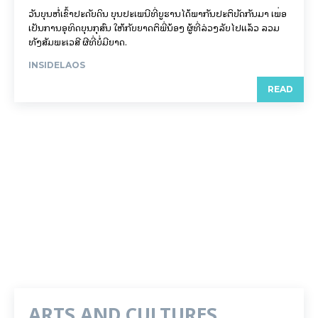
ວັນບຸນຫໍ່ເຂົ້າປະດັບດິນ ບຸນປະເພນີທີ່ບູຮານໄດ້ພາກັນປະຕິບັດກັນມາ ເພື່ອ
ເປັນການອຸທິດບຸນກຸສົນ ໃຫ້ກັບຍາດຕິພີ່ນ້ອງ ຜູ້ທີ່ລ່ວງລັບໄປແລ້ວ ລວມ
ທັງສັມພະເວສີ ຜີທີ່ບໍ່ມີຍາດ.
INSIDELAOS
READ
ARTS AND CULTURES