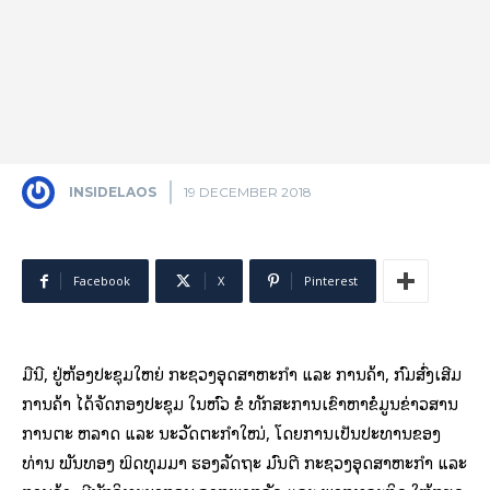
INSIDELAOS
19 DECEMBER 2018
Facebook
X
Pinterest
ມື້ນີ້, ຢູ່ຫ້ອງປະຊຸມໃຫຍ່ ກະຊວງອຸດສາຫະກໍາ ແລະ ການຄ້າ, ກົມສົ່ງເສີມ
ການຄ້າ ໄດ້ຈັດກອງປະຊຸມ ໃນຫົວ ຂໍ້ ທັກສະການເຂົ້າຫາຂໍ້ມູນຂ່າວສານ
ການຕະ ຫລາດ ແລະ ນະວັດຕະກຳໃໝ່, ໂດຍການເປັນປະທານຂອງ
ທ່ານ ພັນທອງ ພິດທຸມມາ ຮອງລັດຖະ ມົນຕີ ກະຊວງອຸດສາຫະກຳ ແລະ