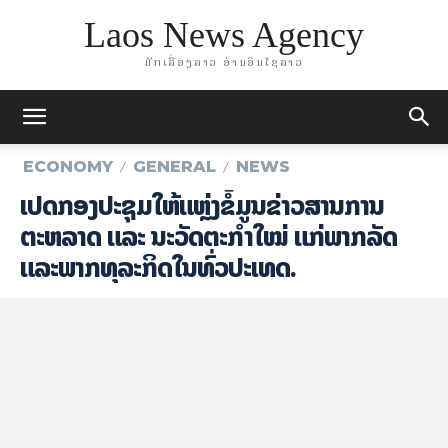
Laos News Agency
ມັກເລື່ອງລາວ ອ່ານອິນໄຊລາວ
ECONOMY
GENERAL
NEWS
ເປີດກອງປະຊຸມ​ໃຫ້​ແຫຼ່ງຂໍ້ມູນຂ່າວສານການ
ຕະຫລາດ ແລະ ນະວັດຕະກຳໃໝ່ ​ແກ່​ພາກ​ລັດ​
ແລະ​ພາກ​ທຸ​ລະ​ກິດ​ໃນ​ທົ່ວ​ປະ​ເທດ.