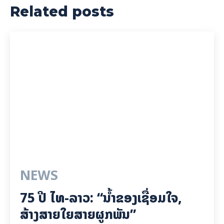
Related posts
NEWS
75 ປີ ​ໄທ-ລາວ: “​ນ້ຳ​ຂອງ​ເຊື່ອມ​​ໃຈ,
ສ້າງສາຍໃຍ​ສາຍຜູກພັນ”