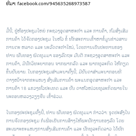
ທີ່​ມາ: facebook.com/945635268973587
ມື້ນີ້, ຢູ່ຫ້ອງປະຊຸມໃຫຍ່ ກະຊວງອຸດສາຫະກໍາ ແລະ ການຄ້າ, ກົມສົ່ງເສີມ
ການຄ້າ ໄດ້ຈັດກອງປະຊຸມ ໃນຫົວ ຂໍ້ ທັກສະການເຂົ້າຫາຂໍ້ມູນຂ່າວສານ
ການຕະ ຫລາດ ແລະ ນະວັດຕະກຳໃໝ່, ໂດຍການເປັນປະທານຂອງ
ທ່ານ ພັນທອງ ພິດທຸມມາ ຮອງລັດຖະ ມົນຕີ ກະຊວງອຸດສາຫະກຳ ແລະ
ການຄ້າ, ມີນັກວິທະຍາກອນ ຈາກພາກລັດ ແລະ ພາກທຸລະກິດ ໃຫ້ກຽດ
ຂຶ້ນບັນຍາຍ. ໃນກອງປະຊຸມສຳມະນາຄັ້ງນີ້, ມີບັນດາສຳມະນາກອນທີ່
ຕາງໜ້າຈາກຂະແໜງ ສົ່ງເສີມການຄ້າ ພະແນກອຸດສາຫະກຳ ແລະ
ການຄ້າ 18 ແຂວງທົ່ວປະເທດ ແລະ ບັນ ດາຫົວໜ່ວຍທຸລະກິດພາຍໃນ
ນະຄອນຫລວງວຽງຈັນ ເຂົ້າຮ່ວມ.
ໃນກອງປະປະຊຸມຄັ້ງນີ້, ທ່ານ ພັນທອງ ພິດທຸມມາ ກ່າວວ່າ: ຈຸດປະສົງໃນ
ການຈັດກອງປະຊຸມ ກໍເພື່ອເປັນການສ້າງໃຫ້ພະນັກງານຂອງລັດ ໂດຍ
ສະເພາະຂະແໜງການສົ່ງເສີມການຄ້າ ແລະ ນັກທຸລະກິດລາວ ໄດ້ຍົກ