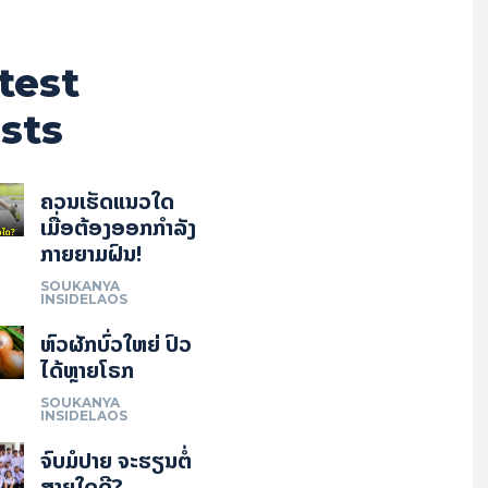
test
sts
ຄວນເຮັດແນວໃດ
ເມື່ອຕ້ອງອອກກຳລັງ
ກາຍຍາມຝົນ!
SOUKANYA
INSIDELAOS
ຫົວຜັກບົ່ວໃຫຍ່ ປົວ
ໄດ້ຫຼາຍໂຣກ
SOUKANYA
INSIDELAOS
ຈົບມໍປາຍ ຈະຮຽນຕໍ່
ສາຍໃດດີ?