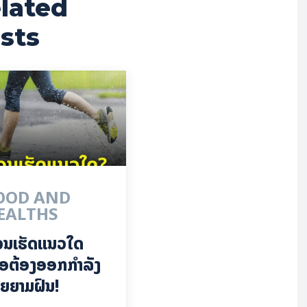
lated
sts
OOD AND
EALTHS
ວນເຮັດແນວໃດ
ື່ອຕ້ອງອອກກຳລັງ
ຍຍາມຝົນ!