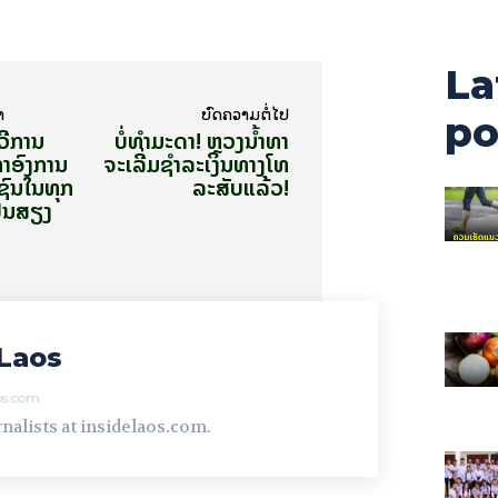
La
າ
ບົດ​ຄວາມ​ຕໍ່​ໄປ
po
ວີການ
ບໍ່​ທຳ​ມະ​ດາ! ຫຼວງ​ນ້ຳ​ທາ
ອົງ​ການ​
ຈະ​ເລີ່ມ​ຊຳ​ລະ​ເງິນ​ທາງ​ໂທ​
​ຊົນໃນທຸກ
ລະ​ສັບແລ້ວ!
ັນ​ສຽງ​
Laos
aos.com
nalists at insidelaos.com.