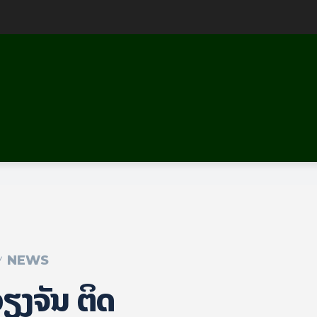
NEWS
ຽງ​ຈັນ ຕິດ​