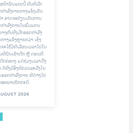
ງໜ້າຝົນແບບນີ້ ຄົນທີ່ມັກ
ກຳລັງກາຍກາງແຈ້ງເປັນ
ຈຳ ອາດຈະປ່ຽນເປັນການ
ກກຳລັງກາຍໃນຮົ່ມແທນ
ບາງຄົນຍັງມັກອອກກຳລັງ
ກາງແຈ້ງຫຼາຍກວ່າ ເຊິ່ງ
ຈະໃຊ້ວິທີເລື່ອນເວລາໄປໃນ
ທີ່ຝົນເຊົາຕົກ ຫຼື ຕອນທີ່
ຕົກຄ່ອຍໆ ແຕ່ຊ່ວງເວລາດັ່ງ
ວ ກໍຍັງມີສິ່ງທີ່ຄວນລະວັງໃນ
ອອກກຳລັງກາຍ ທີ່ຕ່າງໄປ
ກສະພາບປົກກະຕິ.
AUGUST 2026