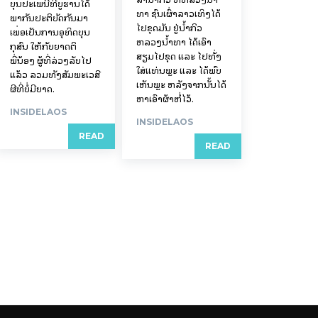
ບຸນປະເພນີທີ່ບູຮານໄດ້
ທາ ຊົນເຜົ່າລາວເທິງໄດ້
ພາກັນປະຕິບັດກັນມາ
ໄປຂຸດມັນ ຢູ່ນ້ຳກິວ
ເພື່ອເປັນການອຸທິດບຸນ
ຫລວງນ້ຳທາ ໄດ້ເອົາ
ກຸສົນ ໃຫ້ກັບຍາດຕິ
ສຽມໄປຂຸດ ແລະ ໄປທັ່ງ
ພີ່ນ້ອງ ຜູ້ທີ່ລ່ວງລັບໄປ
ໃສ່ແທ່ນພຼະ ແລະ ໄດ້ພົບ
ແລ້ວ ລວມທັງສັມພະເວສີ
ເຫັນພຼະ ຫລັງຈາກນັ້ນໄດ້
ຜີທີ່ບໍ່ມີຍາດ.
ຫາເອົາຜ້າຫໍ່ໄວ້.
INSIDELAOS
INSIDELAOS
READ
READ