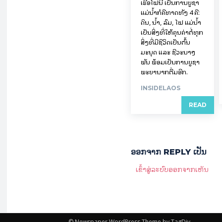
ເຮືອໄຟນີ້ ເປັນການບູຊາ
ແມ່ນໍ້າກໍຄືທາດທັງ 4 ຄື:
ດິນ, ນໍ້າ, ລົມ, ໄຟ ແມ່ນໍ້າ
ເປັນສິ່ງທີ່ໃຫ້ຄຸນຄ່າຕໍ່ທຸກ
ສິ່ງທີ່ມີຊີວິດເປັນຕົ້ນ
ມະນຸດ ແລະ ຊີວະນາໆ
ພັນ ພ້ອມເປັນການບູຊາ
ພະຍານາກຕື່ມອີກ.
INSIDELAOS
READ
ອອກ​ຈາກ REPLY ເປັນ
ເຂົ້າ​ສູ່​ລະ​ບົບ​ອອກ​ຈາກ​ເຫັນ
© Newspaper WordPress Theme by TagDiv