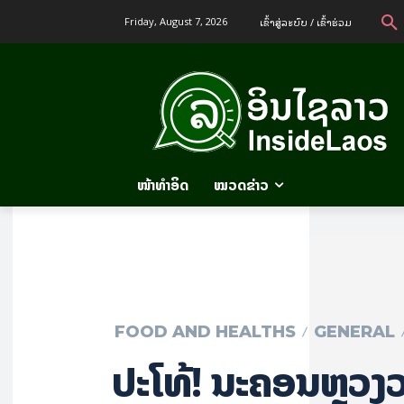
ເຂົ້າ​ສູ່​ລະ​ບົບ / ເຂົ້າ​ຮ່ວມ
Friday, August 7, 2026
ໜ້າທຳອິດ
ໝວດຂ່າວ
FOOD AND HEALTHS
GENERAL
​ປະ​ໂທ້! ນະ​ຄອນ​ຫຼວງວ