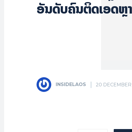
ອັນ​ດັບ​ຄົນ​ຕິດ​ເອດ​ຫຼ
INSIDELAOS
20 DECEMBER 