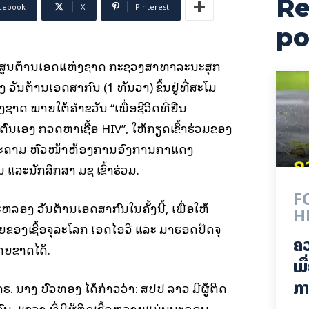
Re
cebook
X
Pinterest
po
ສູນ​ຕ້ານ​ເອດແຫ່ງຊາດ ກະ​ຊວງ​ສາ​ທາ​ລະ​ນະ​ສຸກ
ວັນ​ຕ້ານ​ເອດ​ສາ​ກົນ​ (1 ທັນ​ວາ​​) ຂຶ້ນຢູ່​ທີ່​ສະ​ໂມ​
າດ ພາຍ​ໃຕ້​ຄຳ​ຂວັນ “ເພື່ອ​ຊີ​ວິດ​ທີ່​ຍືນ​
ົນ​ເອງ ກວດ​ຫາ​ເຊື້ອ HIV”, ໃຫ້ກຽດ​ເຂົ້າ​ຮ່ວມ​ຂອງ​
​ຄາມ ຫົວ​ໜ້າ​ຫ້ອງ​ການ​ອົງ​ການ​ກາ​ແດງ​
ະນັກ​ສຶກ​ສາ​ ມຊ ​ເຂົ້າ​ຮ່ວມ​.
F
ອງ ວັນ​ຕ້ານ​ເອດ​ສາ​ກົນ​ໃນຄັ້ງນີ້, ເພື່ອໃຫ້
H
ຂອງ​ເຊື້ອ​ຈຸ​ລະ​ໂລກ ເອ​ດ​ໄອ​ວີ ແລະ ມາ​ຮອດ​ປັດ​ຈຸ​
ຄ
​ຫາຍ​ຂາດ​ໄດ້​.
ເມ
ກາ
ຣ. ນາງ ບົວ​ທອງ ໄດ້ກ່າວວ່າ: ​ສປ​ປ ລາວ ມີ​ຜູ້​ຕິດ​
ົນ, ແຂວງ ​ທີ່​ມີ​ຜູ້​ຕິດ​ເຊື້ອຫລາຍ​ແມ່ນນະ​ຄອນ