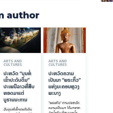
m author
ARTS AND
ARTS AND
CULTURES
CULTURES
ປະຫວັດ “ບຸນຫໍ່
ປະຫວັດຄວາມ
ເຂົ້າປະດັບດິນ”
ເປັນມາ “ພຣະກິ່ວ”
ປະເພນີລາວທີ່ສືບ
ແຫ່ງນະຄອນຫຼວງ
ທອດມາແຕ່
ພະບາງ
ບູຮານນະການ
"ພຣະກິວ" ຕາມປະຫວັດ
ຄວາມເປັນມາ ໄດ້ມາຈາກ
ວັນບຸນຫໍ່ເຂົ້າປະດັບດິນ
ລຳນ້ຳກິວ ທີ່ຫລວງນ້ຳ