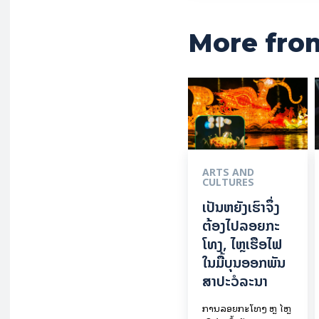
More fro
ARTS AND
CULTURES
ເປັນ​ຫຍັງ​ເຮົາ​ຈຶ່ງ​
ຕ້ອງ​ໄປລອຍ​ກະ​
ໂທງ, ໄຫຼ​ເຮືອ​ໄຟ
ໃນ​ມື້​​ບຸນ​ອອກ​ພັນ​
ສາ​ປະ​ວໍ​ລະ​ນາ
ການລອຍ​ກະ​ໂທງ ຫຼື ໄຫຼ