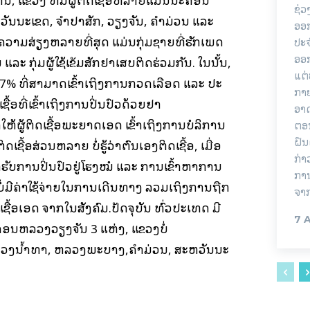
ຊ່ວ
​ນະ​ເຂດ, ຈຳ​ປາ​ສັກ, ວຽງ​ຈັນ, ຄຳ​ມ່ວນ​ ແລະ
ອອກ
ມີ​ຄວາມ​ສ່ຽງຫລາຍ​ທີ່​ສຸດ ​ແມ່ນກຸ່ມ​ຊາຍ​ທີ່​ຮັກເພດ
ປະ
ອອ
ລະ ກຸ່ມຜູ້​ໃຊ້​ເຂັມ​ສັກ​ຢາ​ເສບ​ຕິດຮ່ວມກັນ. ໃນນັ້ນ,
ແຕ່
 – 77% ທີ່​ສາ​ມາດ​ເຂົ້າ​ເຖິງ​ການກວດ​ເລືອດ ແລະ ​ປະ​
ກາຍ
​​ທີ່​ເຂົ້າ​ເຖິງ​ການ​ປິ່ນ​ປົວ​ດ້ວຍ​ຢາ​
ອາດ
ຫ້​ຜູ້​ຕິດ​ເຊື້ອ​ພະ​ຍາດ​ເອ​ດ ເຂົ້າ​ເຖິງ​ການ​ບໍ​ລິ​ການ​
ຕອນ
ຝົນ
ດ​ເຊື້ອ​ສ່ວນຫລາຍ ບໍ່​ຮູ້​ວ່າ​ຕົນ​ເອງ​ຕິດ​ເຊື້ອ, ເມື່ອ​
ກ່າ
ມາ​ຮັບ​ການ​ປິ່ນ​ປົວ​ຢູ່​ໂຮງ​ໝໍ ແລະ ກ​ານ​ເຂົ້າ​ຫາ​ການ​
ການ
ມີຄ່າໃຊ້​ຈ່າຍ​ໃນ​ການ​ເດີນ​ທາງ ລວມ​ເຖິງ​ການ​ຖືກ​
ຈາ
ເຊື້ອ​ເອ​ດ ຈາກ​​ໃນ​ສັງ​ຄົມ.ປັດຈຸບັນ ທົ່ວປະເທດ ມີ​
7 
ນະ​ຄອນຫລວງວຽງ​ຈັນ​ 3 ແຫ່ງ, ແຂວງບໍ່​
ລວງ​ນ້ຳ​ທາ, ຫລວງ​ພະ​ບາງ,ຄຳ​ມ່ວນ, ສະ​ຫວັນ​ນະ​