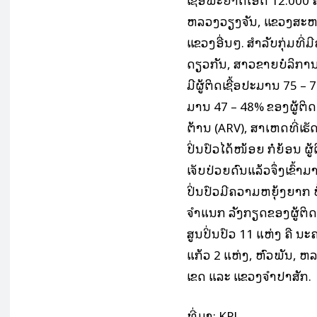
ຫລວງວຽງ​ຈັນ, ແຂວງສະ​ຫວັນ
ແຂວງອື່ນໆ. ສຳ​ລັບ​ກຸ່ມ​ທີ່​
ດຽວກັນ, ສາວ​ຂາຍ​ບໍ​ລິ​ການ ແ
ມີ​ຜູ້​ຕິດ​ເຊື້ອ​​​ປະ​ມານ 75
ມານ 47 – 48% ຂອງ​ຜູ້​ຕິດ​ເຊື້ອ
ຕ້ານ (ARV), ສາ​ເຫດ​ທີ່​ເຮັດ​ໃ
ປິ່ນ​ປົວ​ໄດ້​ໜ້ອຍ ກໍຍ້ອນ ຜູ້​ຕິ
ເຈັບ​ປ່ວຍ​ດົນ​ແລ້ວ​ຈຶ່ງ​ເຂົ້າ​
ປິ່ນ​ປົວມີຄວາມຫຍຸ້ງຍາກ ບໍ່
ຈຳ​ແນກ ​ລັງ​ກຽດ​ຂອງ​ຜູ້​ຕິດ​
ສູນ​ປິ່ນ​ປົວ​ 11 ແຫ່ງ ຄື 
ແກ້ວ 2 ແຫ່ງ, ຫົວ​ພັນ, ຫ
ເຂດ ແລະ ແຂວງຈຳ​ປາ​ສັກ.
ທີ່​ມາ: KPL