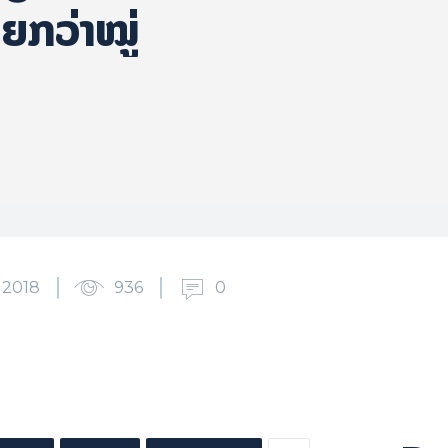
າຍກວ່າ​ໝູ່
2018
936
0