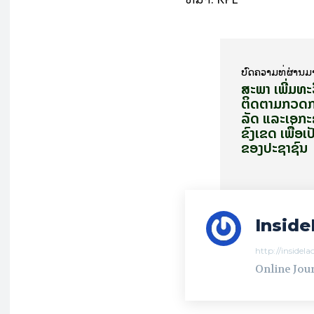
ບົດ​ຄວາມ​ທີ່​ຜ່ານ​ມ
ສະພາ ເພີ່ມທະ
ຕິດຕາມກວດກາ
ລັດ ແລະ​ເອ​ກະ
ຂົງເຂດ ເພື່ອ​ເປ
ຂອງ​ປະ​ຊາ​ຊົນ
Inside
http://insidel
Online Jour