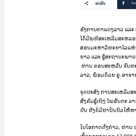
Fa
ແບ່ງປັນ
ອົງ​ການ​ກາ​ແດງ​ລາວ ​ແລະ 
ໄດ້​ມີ​ພິ​ທີ​ສະ​ເຫລີມ​ສະຫລອງ 
ສອນ​ມະ​ຫາ​ວິ​ທະ​ຍາ​ໄລແຫ່ງ​ຊ
ຍາວ ແລະ ຮູ້​ສະ​ຖາ​ນະ​ພາບ​ຕ
ທ່ານ ຄອນ​ສະ​ຫວັນ ຈັນ​ທະ
ລາວ, ພ້ອມດ້ວຍ ຄູ-ອາ​ຈານ ແລ
ຈຸດປະສົງ ການສະ​ເຫລີມ​ສະຫລ
ສັງຄົມຮູ້​ເຖິງ ​ໄພອັນຕະ ລາຍ​
ບັນ​ ຍັງ​ບໍ່​​ມີ​ຢາ​ປິ່ນ​ປົວ​ໃຫ້
​ໃນ​ໂອກາດດັ່ງກ່າວ, ທ່ານ ດ​
ເຊື້ອ​ພະ​ຍາດ​ເອດ​ 12.000 ຄ