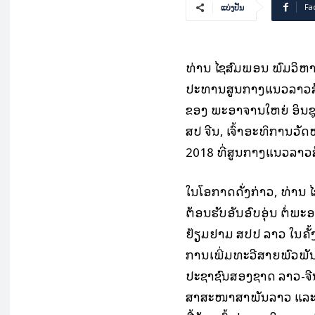
Fa
ແບ່ງປັນ
ທ່ານ ໄຊສົມພອນ ພົມວິຫ
ປະທານສູນກາງແນວລາວສ້າງ
ຂອງ ພະອາຈານໃຫຍ່ ອິນ
ສປ ຈີນ, ເຈົ້າອະທິການວັ
2018 ທີ່ສູນກາງແນວລາວ
ໃນໂອກາດດັ່ງກ່າວ, ທ່ານ
ຕ້ອນຮັບອັນອົບອຸ່ນ ຕໍ່ພ
ຢ້ຽມຢາມ ສປປ ລາວ ໃນຄັ້ງນ
ການເພີ່ມທະວີສາຍພົວພັ
ປະຊາຊົນສອງຊາດ ລາວ-ຈີນ
ສາສະໜາສຳພັນລາວ ແລະ 