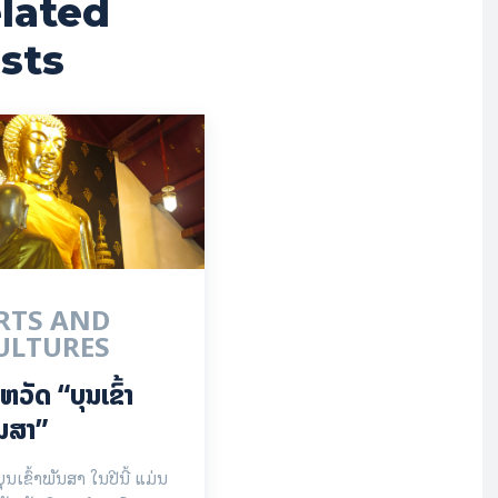
lated
sts
RTS AND
ULTURES
ຫວັດ “ບຸນເຂົ້າ
ນສາ”
ບຸນເຂົ້າພັນສາ ໃນປີນີ້ ແມ່ນ