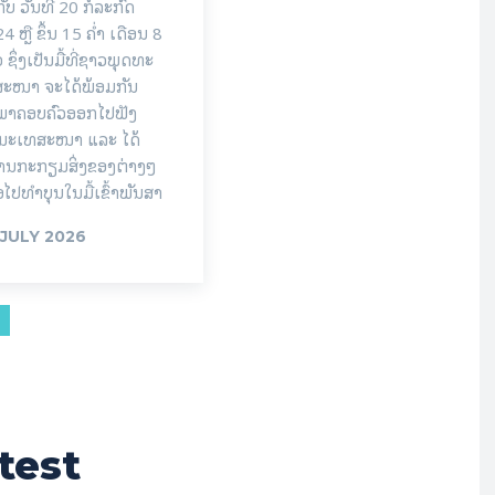
ກັບ ວັນທີ 20 ກໍລະກົດ
4 ຫຼື ຂຶ້ນ 15 ຄໍ່າ ເດືອນ 8
 ຊຶ່ງເປັນມື້ທີ່ຊາວພຸດທະ
ສະໜາ ຈະໄດ້ພ້ອມກັນ
ພາຄອບຄົວອອກໄປຟັງ
ມະເທສະໜາ ແລະ ໄດ້
ານກະກຽມສິ່ງຂອງຕ່າງໆ
່ອໄປທຳບຸນໃນມື້ເຂົ້າພັນສາ
 JULY 2026
test