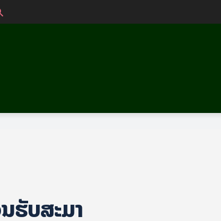
​ຮັບ​ສະ​ມາ​