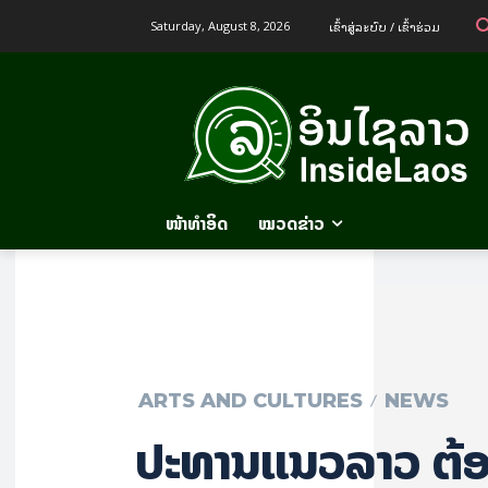
ເຂົ້າ​ສູ່​ລະ​ບົບ / ເຂົ້າ​ຮ່ວມ
Saturday, August 8, 2026
ໜ້າທຳອິດ
ໝວດຂ່າວ
ARTS AND CULTURES
NEWS
​​ປະ​ທານ​ແນວ​ລາວ ຕ້ອນ