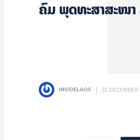
ຄົມ ພຸ​ດ​ທະ​ສາ​ສະ​ໜາ
INSIDELAOS
25 DECEMBER 