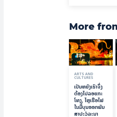
More fro
ARTS AND
CULTURES
ເປັນ​ຫຍັງ​ເຮົາ​ຈຶ່ງ​
ຕ້ອງ​ໄປລອຍ​ກະ​
ໂທງ, ໄຫຼ​ເຮືອ​ໄຟ
ໃນ​ມື້​​ບຸນ​ອອກ​ພັນ​
ສາ​ປະ​ວໍ​ລະ​ນາ