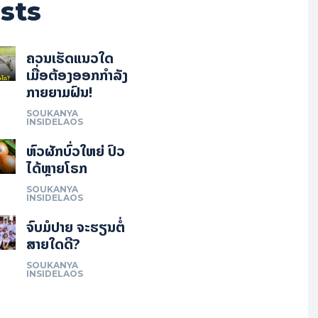
sts
ຄວນເຮັດແນວໃດ
ເມື່ອຕ້ອງອອກກຳລັງ
ກາຍຍາມຝົນ!
SOUKANYA
INSIDELAOS
ຫົວຜັກບົ່ວໃຫຍ່ ປົວ
ໄດ້ຫຼາຍໂຣກ
SOUKANYA
INSIDELAOS
ຈົບມໍປາຍ ຈະຮຽນຕໍ່
ສາຍໃດດີ?
SOUKANYA
INSIDELAOS