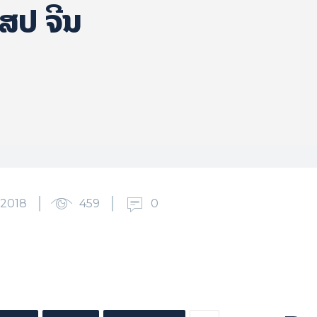
 ສ​ປ ຈີນ
2018
459
0