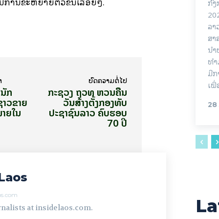
ລະ ມີການຂະຫຍາຍຕົວຂຶ້ນເລື້ອຍໆ.
ກົງ
202
ລາວ
ສາ
ນຳ
ທຳ
ມີກ
າ
ບົດ​ຄວາມ​ຕໍ່​ໄປ
ເພື
 ນັກ
ກະຊວງ ຖວທ ຫວນຄືນ
າຊາວຂາຍ ​
ວັນສ້າງຕັ້ງກອງທັບ
28
າຍ​ໃນ​
ປະຊາຊົນລາວ ຄົບຮອບ
70 ປີ
Laos
aos.com
La
nalists at insidelaos.com.