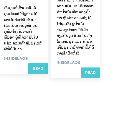
ຄວາມເປັນມາ ໄດ້ມາຈາກ
ວັນບຸນຫໍ່ເຂົ້າປະດັບດິນ
ລຳນ້ຳກິວ ທີ່ຫລວງນ້ຳ
ບຸນປະເພນີທີ່ບູຮານໄດ້
ທາ ຊົນເຜົ່າລາວເທິງໄດ້
ພາກັນປະຕິບັດກັນມາ
ໄປຂຸດມັນ ຢູ່ນ້ຳກິວ
ເພື່ອເປັນການອຸທິດບຸນ
ຫລວງນ້ຳທາ ໄດ້ເອົາ
ກຸສົນ ໃຫ້ກັບຍາດຕິ
ສຽມໄປຂຸດ ແລະ ໄປທັ່ງ
ພີ່ນ້ອງ ຜູ້ທີ່ລ່ວງລັບໄປ
ໃສ່ແທ່ນພຼະ ແລະ ໄດ້ພົບ
ແລ້ວ ລວມທັງສັມພະເວສີ
ເຫັນພຼະ ຫລັງຈາກນັ້ນໄດ້
ຜີທີ່ບໍ່ມີຍາດ.
ຫາເອົາຜ້າຫໍ່ໄວ້.
INSIDELAOS
INSIDELAOS
READ
READ