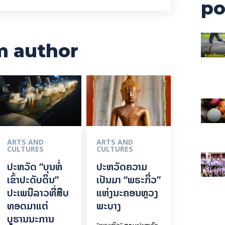
po
m author
ARTS AND
ARTS AND
CULTURES
CULTURES
ປະຫວັດ “ບຸນຫໍ່
ປະຫວັດຄວາມ
ເຂົ້າປະດັບດິນ”
ເປັນມາ “ພຣະກິ່ວ”
ປະເພນີລາວທີ່ສືບ
ແຫ່ງນະຄອນຫຼວງ
ທອດມາແຕ່
ພະບາງ
ບູຮານນະການ
"ພຣະກິວ" ຕາມປະຫວັດ