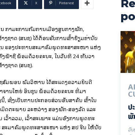
Re
cebook
X
Pinterest
po
ານ ກຳມະການກົມການເມືອງສູນກາງພັກ,
ຊາດ (ສນຊ) ໄດ້ຕ້ອນຮັບການເຂົ້າຢ້ຽມຂໍ່ານັບ
ຊຸນ ຮອງປະທານສະມາຄົມພຸດທະສາສະໜາ ແຫ່ງ
ດຫົງຟ້າຊື ພ້ອມດ້ວຍຄະນະ, ໃນວັນທີ 24 ທັນວາ
ສ້າງຊາດ (ສນຊ).
 ໄຊສົມພອນ ພົມວິຫານ ໄດ້ສະແດງຄວາມຍິນດີ
A
ະອາຈານໃຫຍ່ ອິນຊຸນ ພ້ອມດ້ວຍຄະນະ ທີ່ມາ
C
ີ້, ເຊິ່ງເປັນການປະກອບສ່ວນອັນສຳຄັນ ເຂົ້າໃນ
ປະ
ນມິດຕະພາບ ລະຫວ່າງ ສອງພັກ-ສອງລັດ ແລະ
ພັ
 ເວົ້າລວມ, ເວົ້າສະເພາະ ແມ່ນອົງການພຸດທະ
ສະມາຄົມພຸດທະສາສະໜາ ແຫ່ງ ສປ ຈີນ ໃຫ້ນັບ
ວັນ