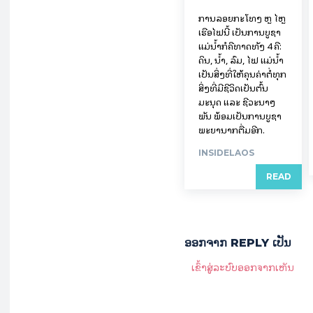
ການລອຍ​ກະ​ໂທງ ຫຼື ໄຫຼ
ເຮືອໄຟນີ້ ເປັນການບູຊາ
ແມ່ນໍ້າກໍຄືທາດທັງ 4 ຄື:
ດິນ, ນໍ້າ, ລົມ, ໄຟ ແມ່ນໍ້າ
ເປັນສິ່ງທີ່ໃຫ້ຄຸນຄ່າຕໍ່ທຸກ
ສິ່ງທີ່ມີຊີວິດເປັນຕົ້ນ
ມະນຸດ ແລະ ຊີວະນາໆ
ພັນ ພ້ອມເປັນການບູຊາ
ພະຍານາກຕື່ມອີກ.
INSIDELAOS
READ
ອອກ​ຈາກ REPLY ເປັນ
ເຂົ້າ​ສູ່​ລະ​ບົບ​ອອກ​ຈາກ​ເຫັນ