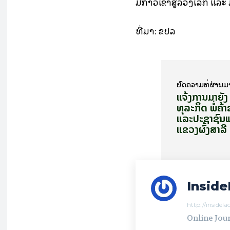
ມື້ກ້າວເຂົ້າສູ່ລວງເລິກ ແ
ທີ່​ມາ: ຂ​ປ​ລ
ບົດ​ຄວາມ​ທີ່​ຜ່ານ​ມ
ແຈ້ງການມາຍັງ
ທຸລະກິດ ພໍ່ຄ້
ແລະ​ປະ​ຊາ​ຊົນພ
ແຂວງ​ຜົ້​​ງສາ​ລີ
Inside
http://insidel
Online Jour