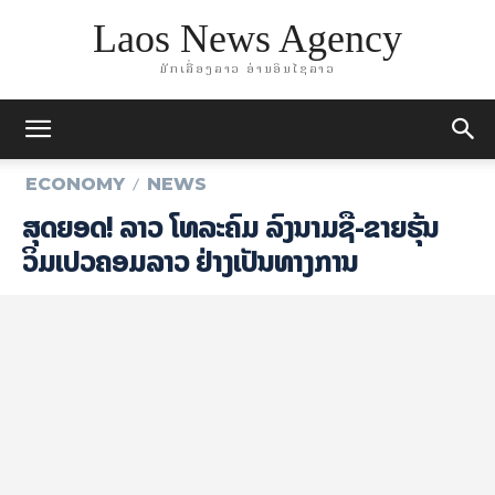
Laos News Agency
ມັກເລື່ອງລາວ ອ່ານອິນໄຊລາວ
ECONOMY
NEWS
ສຸດຍອດ! ລາວ ໂທລະຄົມ ລົງນາມຊື້-ຂາຍຮຸ້ນ
ວິມເປວຄອມລາວ ຢ່າງເປັນທາງການ