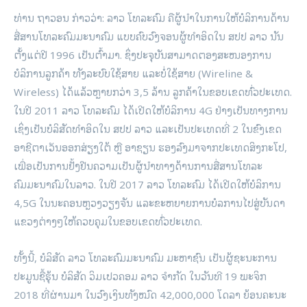
ທ່ານ ຖາວອນ ກ່າວວ່າ: ລາວ ໂທລະຄົມ ຄືຜູ້ນໍາໃນການໃຫ້ບໍລິການດ້ານ
ສື່ສານໂທລະຄົມມະນາຄົມ ແບບຄົບວົງຈອນຜູ້ທໍາອິດໃນ ສປປ ລາວ ນັນ
ຕັ້ງແຕ່ປີ 1996 ເປັນຕົ້າມາ. ຊຶ່ງປະຈຸບັນສາມາດຕອງສະໜອງການ
ບໍລິການລູກຄ້າ ທັງລະບົບໃຊ້ສາຍ ແລະບໍ່ໃຊ້ສາຍ (Wireline &
Wireless) ໄດ້ແລ້ວຫຼາຍກວ່າ 3,5 ລ້ານ ລູກຄ້າໃນຂອບເຂດທົ່ວປະເທດ.
ໃນປີ 2011 ລາວ ໂທລະຄົມ ໄດ້ເປີດໃຫ້ບໍລິການ 4G ຢ່າງເປັນທາງການ
ເຊິ່ງເປັນບໍລິສັດທໍາອິດໃນ ສປປ ລາວ ແລະເປັນປະເທດທີ່ 2 ໃນຂົງເຂດ
ອາຊີຕາເວັນອອກສ່ຽງໃຕ້ ຫຼື ອາຊຽນ ຮອງລົງມາຈາກປະເທດສິງກະໂປ,
ເພື່ອເປັນການຢັ້ງຢືນຄວາມເປັນຜູ້ນໍາທາງດ້ານການສື່ສານໂທລະ
ຄົມມະນາຄົມໃນລາວ. ໃນປີ 2017 ລາວ ໂທລະຄົມ ໄດ້ເປີດໃຫ້ບໍລິການ
4,5G ໃນນະຄອນຫຼວງວຽງຈັນ ແລະຂະຫຍາຍການບໍລການໄປສູ່ບັນດາ
ແຂວງຕ່າງໆໃຫ້ຄວບຄຸມໃນຂອບເຂດທົ່ວປະເທດ.
ທັ້ງນີ້, ບໍລິສັດ ລາວ ໂທລະຄົມມະນາຄົມ ມະຫາຊົນ ເປັນຜູ້ຊະນະການ
ປະມູນຊື້ຮຸ້ນ ບໍລິສັດ ວິມເປວຄອມ ລາວ ຈໍາກັດ ໃນວັນທີ 19 ພະຈິກ
2018 ທີ່ຜ່ານມາ ໃນວົງເງິນທັງໝົດ 42,000,000 ໂດລາ ຍ້ອນຄະນະ