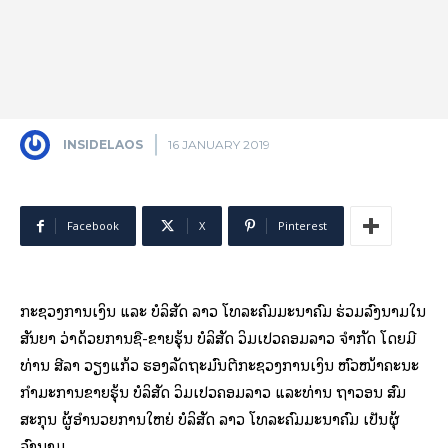
INSIDELAOS
16 JANUARY 2019
Facebook
X
Pinterest
ກະຊວງການເງິນ ແລະ ບໍລິສັດ ລາວ ໂທລະຄົມມະນາຄົມ ຮ່ວມລົງນາມໃນ
ສັນຍາ ວ່າດ້ວຍການຊື້-ຂາຍຮຸ້ນ ບໍລິສັດ ວິມເປວຄອມລາວ ຈໍາກັດ ໂດຍມີ
ທ່ານ ສີລາ ວຽງແກ້ວ ຮອງລັດຖະມົນຕີກະຊວງການເງິນ ຫົວໜ້າຄະນະ
ກຳມະການຂາຍຮຸ້ນ ບໍລິສັດ ວິມເປວຄອມລາວ ແລະທ່ານ ຖາວອນ ສົມ
ສະກຸນ ຜູ້ອໍານວຍການໃຫຍ່ ບໍລິສັດ ລາວ ໂທລະຄົມມະນາຄົມ ເປັນຜຸ້
ລົງນາມ