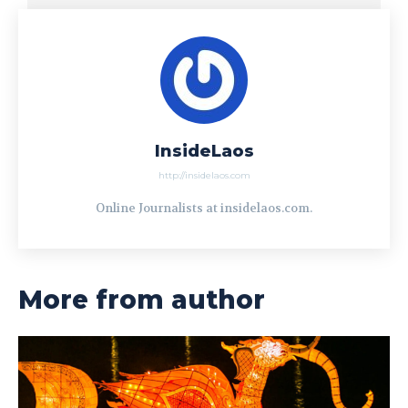
InsideLaos
http://insidelaos.com
Online Journalists at insidelaos.com.
More from author