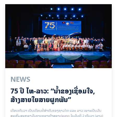
NEWS
75 ປີ ​ໄທ-ລາວ: “​ນ້ຳ​ຂອງ​ເຊື່ອມ​​ໃຈ,
ສ້າງສາຍໃຍ​ສາຍຜູກພັນ”
ເດືອນທັນວາ ເປັນເດືອນທີ່ສຳຄັນຂອງຊາວໄທ ແລະ ລາວ ເພາະເປັນວັນ
ສະເຫຼີມສະຫຼອງວັນຊາດຂອງທັງສອງປະເທດ ໃນວັນທີ 2 ທັນວາ (ລາວ)