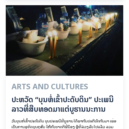
ARTS AND CULTURES
ປະຫວັດ “ບຸນຫໍ່ເຂົ້າປະດັບດິນ” ປະເພນີ
ລາວທີ່ສືບທອດມາແຕ່ບູຮານນະການ
ວັນບຸນຫໍ່ເຂົ້າປະດັບດິນ ບຸນປະເພນີທີ່ບູຮານໄດ້ພາກັນປະຕິບັດກັນມາ ເພື່ອ
ເປັນການອຸທິດບຸນກຸສົນ ໃຫ້ກັບຍາດຕິພີ່ນ້ອງ ຜູ້ທີ່ລ່ວງລັບໄປແລ້ວ ລວມ