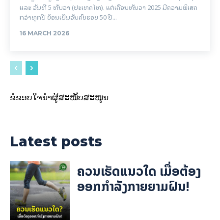
ແລະ ວັນທີ 5 ທັນວາ (ປະເທດໄທ). ແຕ່ເດືອນທັນວາ 2025 ມີຄວາມພິເສດ
ກວ່າທຸກປີ ຍ້ອນເປັນວັນຄົບຮອບ 50 ປີ...
16 MARCH 2026
ຂໍຂອບໃຈນຳຜູ້ສະໜັບສະໜູນ
Latest posts
ຄວນເຮັດແນວໃດ ເມື່ອຕ້ອງ
ອອກກຳລັງກາຍຍາມຝົນ!