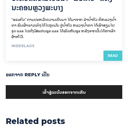
ນະຄອນຫຼວງພະບາງ
"ພຣະກິວ" ຕາມປະຫວັດຄວາມເປັນມາ ໄດ້ມາຈາກ ລຳນ້ຳກິວ ທີ່ຫລວງນ້ຳ
ທາ ຊົນເຜົ່າລາວເທິງໄດ້ໄປຂຸດມັນ ຢູ່ນ້ຳກິວ ຫລວງນ້ຳທາ ໄດ້ເອົາສຽມໄປ
ຂຸດ ແລະ ໄປທັ່ງໃສ່ແທ່ນພຼະ ແລະ ໄດ້ພົບເຫັນພຼະ ຫລັງຈາກນັ້ນໄດ້ຫາເອົາ
ຜ້າຫໍ່ໄວ້.
INSIDELAOS
READ
ອອກ​ຈາກ REPLY ເປັນ
ເຂົ້າ​ສູ່​ລະ​ບົບ​ອອກ​ຈາກ​ເຫັນ
Related posts