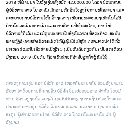
2018 ທີ່ຜ່ານມາ ໃນວົງເງິນທັງໝົດ 42,000,000 ໂດລາ ຍ້ອນຄະນະ
ຜູ້ບໍລິຫານ ລາວ ໂທລະຄົມ ມີຄວາມຕັດສິນໃຈສູງໃນການພັດທະນາ ແລະ
ຂະຫຍາຍການບໍລິການໃຫ້ກວ້າງຂວາງ ເພື່ອຕອບສະໜອງເທັກໂນໂລຢີ
ດ້ານໂທລະຄົມມະນາຄົມ ແລະການສື່ສານທີ່ທັນສະໄໝ, ການໃຫ້
ບໍລິການທີ່ດີເລີມ ແລະມີຄຸນນະພາບໃນສັງຄົມລາວເທື່ອລະກ້າວ. ສະນັ້ນ
ພາຍຫຼັງຊື້-ຂາຍສໍາເລັດຈະເຮັດໃຫ້ຜູ້ຊົມໃຊ້ເບີຫຼັກ 7 ສາມາດນໍາໄດ້ທົ່ວ
ປະເທດ ຮ່ວມກັບເຄື່ອຂ່າຍເບີຫຼັກ 5 (ເປັນອັນດັບດຽວກັນ) ນັບແຕ່ເດືອນ
ມັງກອນ 2019 ເປັນຕົ້ນ ຖືວ່າເປັນຂ່າວດີສໍາລັບລູກຄ້າຜູ້ຊົມໃຊ້.
ກະຊວງການເງິນ ແລະ ບໍລິສັດ ລາວ ໂທລະຄົມມະນາຄົມ ຮ່ວມລົງນາມໃນ
ສັນຍາ ວ່າດ້ວຍການຊື້-ຂາຍຮຸ້ນ ບໍລິສັດ ວິມເປວຄອມລາວ ຈໍາກັດ ໂດຍມີ
ທ່ານ ສີລາ ວຽງແກ້ວ ຮອງລັດຖະມົນຕີກະຊວງການເງິນ ຫົວໜ້າຄະນະ
ກຳມະການຂາຍຮຸ້ນ ບໍລິສັດ ວິມເປວຄອມລາວ ແລະທ່ານ ຖາວອນ ສົມ
ສະກຸນ ຜູ້ອໍານວຍການໃຫຍ່ ບໍລິສັດ ລາວ ໂທລະຄົມມະນາຄົມ ເປັນຜຸ້
ລົງນາມ