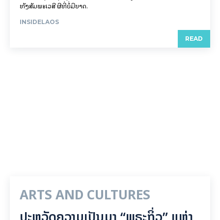
ທັງສັມພະເວສີ ຜີທີ່ບໍ່ມີຍາດ.
INSIDELAOS
READ
ARTS AND CULTURES
ປະຫວັດຄວາມເປັນມາ “ພຣະກິ່ວ” ແຫ່ງ