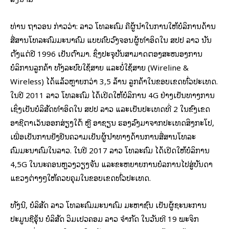
ທ່ານ ຖາວອນ ກ່າວວ່າ: ລາວ ໂທລະຄົມ ຄືຜູ້ນໍາໃນການໃຫ້ບໍລິການດ້ານ
ສື່ສານໂທລະຄົມມະນາຄົມ ແບບຄົບວົງຈອນຜູ້ທໍາອິດໃນ ສປປ ລາວ ນັນ
ຕັ້ງແຕ່ປີ 1996 ເປັນຕົ້າມາ. ຊຶ່ງປະຈຸບັນສາມາດຕອງສະໜອງການ
ບໍລິການລູກຄ້າ ທັງລະບົບໃຊ້ສາຍ ແລະບໍ່ໃຊ້ສາຍ (Wireline &
Wireless) ໄດ້ແລ້ວຫຼາຍກວ່າ 3,5 ລ້ານ ລູກຄ້າໃນຂອບເຂດທົ່ວປະເທດ.
ໃນປີ 2011 ລາວ ໂທລະຄົມ ໄດ້ເປີດໃຫ້ບໍລິການ 4G ຢ່າງເປັນທາງການ
ເຊິ່ງເປັນບໍລິສັດທໍາອິດໃນ ສປປ ລາວ ແລະເປັນປະເທດທີ່ 2 ໃນຂົງເຂດ
ອາຊີຕາເວັນອອກສ່ຽງໃຕ້ ຫຼື ອາຊຽນ ຮອງລົງມາຈາກປະເທດສິງກະໂປ,
ເພື່ອເປັນການຢັ້ງຢືນຄວາມເປັນຜູ້ນໍາທາງດ້ານການສື່ສານໂທລະ
ຄົມມະນາຄົມໃນລາວ. ໃນປີ 2017 ລາວ ໂທລະຄົມ ໄດ້ເປີດໃຫ້ບໍລິການ
4,5G ໃນນະຄອນຫຼວງວຽງຈັນ ແລະຂະຫຍາຍການບໍລການໄປສູ່ບັນດາ
ແຂວງຕ່າງໆໃຫ້ຄວບຄຸມໃນຂອບເຂດທົ່ວປະເທດ.
ທັ້ງນີ້, ບໍລິສັດ ລາວ ໂທລະຄົມມະນາຄົມ ມະຫາຊົນ ເປັນຜູ້ຊະນະການ
ປະມູນຊື້ຮຸ້ນ ບໍລິສັດ ວິມເປວຄອມ ລາວ ຈໍາກັດ ໃນວັນທີ 19 ພະຈິກ