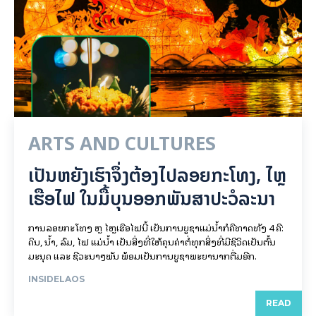
ARTS AND CULTURES
ເປັນ​ຫຍັງ​ເຮົາ​ຈຶ່ງ​ຕ້ອງ​ໄປລອຍ​ກະ​ໂທງ, ໄຫຼ​
ເຮືອ​ໄຟ ໃນ​ມື້​​ບຸນ​ອອກ​ພັນ​ສາ​ປະ​ວໍ​ລະ​ນາ
ການລອຍ​ກະ​ໂທງ ຫຼື ໄຫຼເຮືອໄຟນີ້ ເປັນການບູຊາແມ່ນໍ້າກໍຄືທາດທັງ 4 ຄື:
ດິນ, ນໍ້າ, ລົມ, ໄຟ ແມ່ນໍ້າ ເປັນສິ່ງທີ່ໃຫ້ຄຸນຄ່າຕໍ່ທຸກສິ່ງທີ່ມີຊີວິດເປັນຕົ້ນ
ມະນຸດ ແລະ ຊີວະນາໆພັນ ພ້ອມເປັນການບູຊາພະຍານາກຕື່ມອີກ.
INSIDELAOS
READ