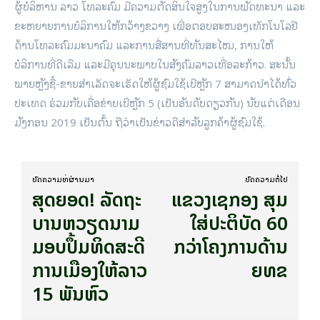
ຜູ້ບໍລິຫານ ລາວ ໂທລະຄົມ ມີຄວາມຕັດສິນໃຈສູງໃນການພັດທະນາ ແລະ
ຂະຫຍາຍການບໍລິການໃຫ້ກວ້າງຂວາງ ເພື່ອຕອບສະໜອງເທັກໂນໂລຢີ
ດ້ານໂທລະຄົມມະນາຄົມ ແລະການສື່ສານທີ່ທັນສະໄໝ, ການໃຫ້
ບໍລິການທີ່ດີເລີມ ແລະມີຄຸນນະພາບໃນສັງຄົມລາວເທື່ອລະກ້າວ. ສະນັ້ນ
ພາຍຫຼັງຊື້-ຂາຍສໍາເລັດຈະເຮັດໃຫ້ຜູ້ຊົມໃຊ້ເບີຫຼັກ 7 ສາມາດນໍາໄດ້ທົ່ວ
ປະເທດ ຮ່ວມກັບເຄື່ອຂ່າຍເບີຫຼັກ 5 (ເປັນອັນດັບດຽວກັນ) ນັບແຕ່ເດືອນ
ມັງກອນ 2019 ເປັນຕົ້ນ ຖືວ່າເປັນຂ່າວດີສໍາລັບລູກຄ້າຜູ້ຊົມໃຊ້.
ບົດ​ຄວາມ​ທີ່​ຜ່ານ​ມາ
ບົດ​ຄວາມ​ຕໍ່​ໄປ
ສຸດຍອດ! ລັດ​ຖະ​
ແຂວງເຊກອງ ສຸມ
ບານຫວຽດນາມ
ໃສ່ປະຕິບັດ 60
ມອບປຶ້ມທິດສະດີ
ກວ່າໂຄງການດ້ານ
ການເມືອງໃຫ້ລາວ
ຍທຂ
15 ພັນຫົວ