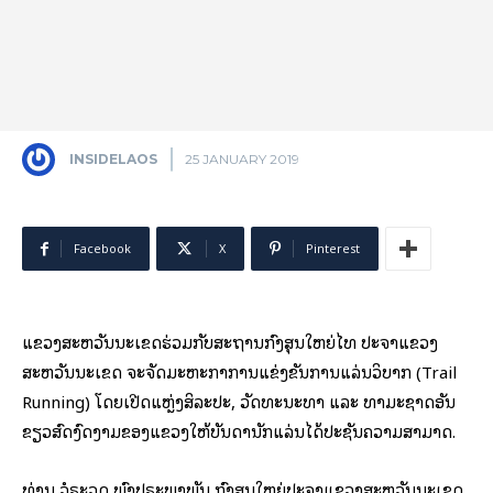
INSIDELAOS
25 JANUARY 2019
Facebook
X
Pinterest
ແຂວງສະຫວັນນະເຂດຮ່ວມກັບສະຖານກົງສຸນໃຫຍ່ໄທ ປະຈຳແຂວງ
ສະຫວັນນະເຂດ ຈະຈັດມະຫະກຳການແຂ່ງຂັນການແລ່ນວິບາກ (Trail
Running) ໂດຍເປີດແຫຼ່ງສິລະປະ, ວັດທະນະທຳ ແລະ ທຳມະຊາດອັນ
ຂຽວສົດງົດງາມຂອງແຂວງໃຫ້ບັນດານັກແລ່ນໄດ້ປະຊັນຄວາມສາມາດ.
ທ່ານ ວໍຣະວຸດ ພົງປຣະພາພັນ ກົງສຸນໃຫຍ່ປະຈຳແຂວງສະຫວັນນະເຂດ