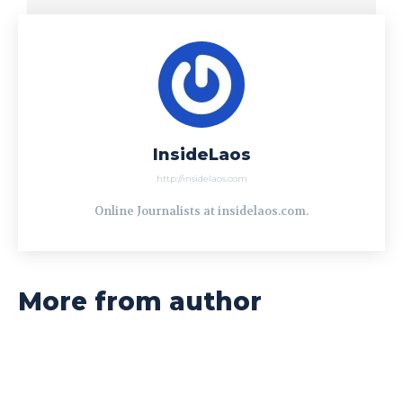
InsideLaos
http://insidelaos.com
Online Journalists at insidelaos.com.
More from author