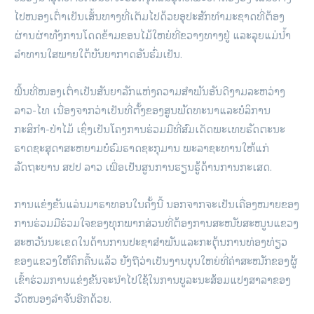
ໄປໜອງເຕົ່າເປັນເສັ້ນທາງທີ່ເຕັມໄປດ້ວຍອຸປະສັກທຳມະຊາດທີ່ຕ້ອງ
ຜ່ານຜ່າທັງການໂດດຂ້າມຂອນໄມ້ໃຫຍ່ທີ່ຂວາງທາງຢູ່ ແລະລຸຍແມ່ນໍ້າ
ລຳທານໃສພາຍໃຕ້ບັນຍາກາດອັນຮົ່ມເຢັນ.
ພື້ນທີ່ໜອງເຕົ່າເປັນສັນຍາລັກແຫ່ງຄວາມສຳພັນອັນດີງາມລະຫວ່າງ
ລາວ-ໄທ ເນື່ອງຈາກວ່າເປັນທີ່ຕັ້ງຂອງສູນພັດທະນາແລະບໍລິການ
ກະສິກຳ-ປ່າໄມ້ ເຊິ່ງເປັນໂຄງການຮ່ວມມືທີ່ສົມເດັດພະເທບຣັດຕະນະ
ຣາດຊະສຸດາສະຫຍາມບໍຣົມຣາດຊະກຸມານ ພະລາຊະທານໃຫ້ແກ່
ລັດຖະບານ ສປປ ລາວ ເພື່ອເປັນສູນການຮຽນຮູ້ດ້ານການກະເສດ.
ການແຂ່ງຂັນແລ່ນມາຣາທອນໃນຄັ້ງນີ້ ນອກຈາກຈະເປັນເຄື່ອງໝາຍຂອງ
ການຮ່ວມມືຮ່ວມໃຈຂອງທຸກພາກສ່ວນທີ່ຕ້ອງການສະໜັບສະໜູນແຂວງ
ສະຫວັນນະເຂດໃນດ້ານການປະຊາສຳພັນແລະກະຕຸ້ນການທ່ອງທ່ຽວ
ຂອງແຂວງໃຫ້ຄຶກຄື້ນແລ້ວ ຍັງຖືວ່າເປັນງານບຸນໃຫຍ່ທີ່ຄ່າສະໝັກຂອງຜູ້
ເຂົ້າຮ່ວມການແຂ່ງຂັນຈະນຳໄປໃຊ້ໃນການບູລະນະສ້ອມແປງສາລາຂອງ
ວັດໜອງລຳຈັນອີກດ້ວຍ.