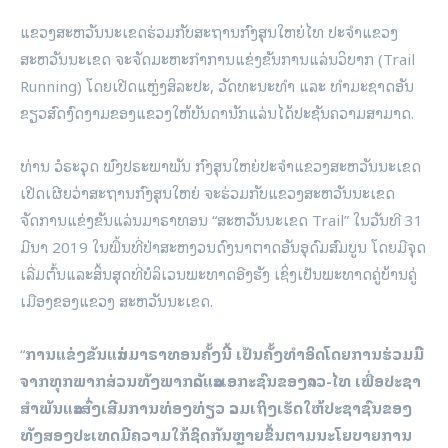
ແຂວງສະຫວັນນະເຂດຮ່ວມກັບສະຖານກົງສຸນໃຫຍ່ໄທ ປະຈຳແຂວງ
ສະຫວັນນະເຂດ ຈະຈັດມະຫະກຳການແຂ່ງຂັນການແລ່ນວິບາກ (Trail
Running) ໂດຍເປີດແຫຼ່ງສິລະປະ, ວັດທະນະທຳ ແລະ ທຳມະຊາດອັນ
ຂຽວສົດງົດງາມຂອງແຂວງໃຫ້ບັນດານັກແລ່ນໄດ້ປະຊັນຄວາມສາມາດ.
ທ່ານ ວໍຣະວຸດ ພົງປຣະພາພັນ ກົງສຸນໃຫຍ່ປະຈຳແຂວງສະຫວັນນະເຂດ
ເປີດເຜີຍວ່າສະຖານກົງສຸນໃຫຍ່ ຈະຮ່ວມກັບແຂວງສະຫວັນນະເຂດ
ຈັດການແຂ່ງຂັນແລ່ນມາຣາທອນ “ສະຫວັນນະເຂດ Trail” ໃນວັນທີ 31
ມີນາ 2019 ໃນພື້ນທີ່ປ່າສະຫງວນດົງນາຕາດອັນອຸດົມສົມບູນ ໂດຍມີຈຸດ
ເລີ່ມຕົ້ນແລະສິ້ນສຸດທີ່ບໍລິເວນພະທາດອີງຮັງ ເຊິ່ງເປັນພະທາດຄູ່ບ້ານຄູ່
ເມືອງຂອງແຂວງ ສະ​ຫວັນ​ນະ​ເຂດ.
“
ການແຂ່ງຂັນແລ່ນມາຣາທອນຄັ້ງນີ້ ເປັນຄັ້ງທຳອິດໂດຍການຮ່ວມມື
ຈາກທຸກພາກສ່ວນທັງພາກລັດແລະເອກະຊົນຂອງລາວ-ໄທ ເພື່ອປະຊາ
ສຳພັນແລະສົ່ງເສີມການທ່ອງທ່ຽວ ລວມເຖິງເຮັດໃຫ້ປະຊາຊົນຂອງ
ທັງສອງປະເທດມີຄວາມໃກ້ຊິດກັນຫຼາຍຂຶ້ນຕາມນະໂຍບາຍການ