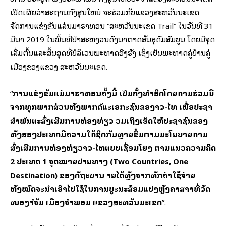
ເປີດເຜີຍວ່າສະຖານກົງສຸນໃຫຍ່ ຈະຮ່ວມກັບແຂວງສະຫວັນນະເຂດ
ຈັດການແຂ່ງຂັນແລ່ນມາຣາທອນ “ສະຫວັນນະເຂດ Trail” ໃນວັນທີ 31
ມີນາ 2019 ໃນພື້ນທີ່ປ່າສະຫງວນດົງນາຕາດອັນອຸດົມສົມບູນ ໂດຍມີຈຸດ
ເລີ່ມຕົ້ນແລະສິ້ນສຸດທີ່ບໍລິເວນພະທາດອີງຮັງ ເຊິ່ງເປັນພະທາດຄູ່ບ້ານຄູ່
ເມືອງຂອງແຂວງ ສະ​ຫວັນ​ນະ​ເຂດ.
“
ການແຂ່ງຂັນແລ່ນມາຣາທອນຄັ້ງນີ້ ເປັນຄັ້ງທຳອິດໂດຍການຮ່ວມມື
ຈາກທຸກພາກສ່ວນທັງພາກລັດແລະເອກະຊົນຂອງລາວ-ໄທ ເພື່ອປະຊາ
ສຳພັນແລະສົ່ງເສີມການທ່ອງທ່ຽວ ລວມເຖິງເຮັດໃຫ້ປະຊາຊົນຂອງ
ທັງສອງປະເທດມີຄວາມໃກ້ຊິດກັນຫຼາຍຂຶ້ນຕາມນະໂຍບາຍການ
ສົ່ງເສີມການທ່ອງທ່ຽວລາວ-ໄທແບບເຊື່ອມໂຍງ ຕາມແນວຄວາມຄິດ
2 ປະເທດ 1 ຈຸດໝາຍປາຍທາງ (Two Countries, One
Destination) ຂອງລັດຖະບານ ລາຍໄດ້ຫຼັງຈາກຫັກຄ່າໃຊ້ຈ່າຍ
ທັງໝົດຈະນຳເອົາໄປໃຊ້ໃນການບູລະນະສ້ອມແປງຫຼັງຄາສາລາທີ່ວັດ
ໜອງລຳຈັນ ເມືອງຈຳພອນ ແຂວງສະຫວັນນະເຂດ
”.