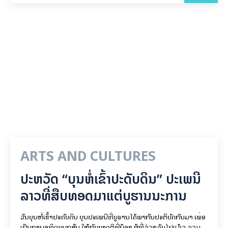
ARTS AND CULTURES
ປະຫວັດ “ບຸນຫໍ່ເຂົ້າປະດັບດິນ” ປະເພນີ
ລາວທີ່ສືບທອດມາແຕ່ບູຮານນະການ
ວັນບຸນຫໍ່ເຂົ້າປະດັບດິນ ບຸນປະເພນີທີ່ບູຮານໄດ້ພາກັນປະຕິບັດກັນມາ ເພື່ອ
ເປັນການອຸທິດບຸນກຸສົນ ໃຫ້ກັບຍາດຕິພີ່ນ້ອງ ຜູ້ທີ່ລ່ວງລັບໄປແລ້ວ ລວມ