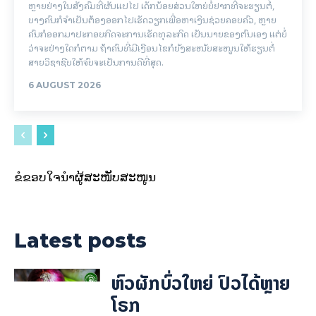
ຫຼາຍຢ່າງໃນສັງຄົມທີ່ຜັນແປໄປ ເດັກນ້ອຍສ່ວນໃຫຍ່ບໍ່ຢາກທີ່ຈະຮຽນຕໍ່,
ບາງຄົນກໍຈຳເປັນຕ້ອງອອກໄປເຮັດວຽກເພື່ອຫາເງິນຊ່ວຍຄອບຄົວ, ຫຼາຍ
ຄົນກໍອອກມາປະກອບກິດຈະການເຮັດທຸລະກິດ ເປັນນາຍຂອງຕົນເອງ ແຕ່ບໍ່
ວ່າຈະຢ່າງໃດກໍຕາມ ຖ້າຄົນທີ່ມີເງືອນໄຂກໍຍັງສະໜັບສະໜູນໃຫ້ຮຽນຕໍ່
ສາຍວິຊາຊີບໃຫ້ຈົບຈະເປັນການດີທີ່ສຸດ.
6 AUGUST 2026
ຂໍຂອບໃຈນຳຜູ້ສະໜັບສະໜູນ
Latest posts
ຫົວຜັກບົ່ວໃຫຍ່ ປົວໄດ້ຫຼາຍ
ໂຣກ