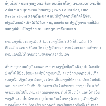
ສົ່ງເສີມການທ່ອງທ່ຽວລາວ-ໄທແບບເຊື່ອມໂຍງ ຕາມແນວຄວາມຄິດ
2 ປະເທດ 1 ຈຸດໝາຍປາຍທາງ (Two Countries, One
Destination) ຂອງລັດຖະບານ ລາຍໄດ້ຫຼັງຈາກຫັກຄ່າໃຊ້ຈ່າຍ
ທັງໝົດຈະນຳເອົາໄປໃຊ້ໃນການບູລະນະສ້ອມແປງຫຼັງຄາສາລາທີ່ວັດ
ໜອງລຳຈັນ ເມືອງຈຳພອນ ແຂວງສະຫວັນນະເຂດ
”.
ການແຂ່ງຂັນຈະແບ່ງເປັນ 3 ໄລຍະທາງໄດ້ແກ່: 30 ກິໂລແມັດ, 10
ກິໂລແມັດ ແລະ 5 ກິໂລແມັດ ເຊິ່ງຜູ້ສົນໃຈສາມາດເລືອກປະເພດເຂົ້າຮ່ວມ
ການແຂ່ງຂັນໄດ້ຕາມຄວາມສາມາດຂອງຕົນເອງ.
ເສັ້ນທາງການແຂ່ງຂັນຈະແລ່ນຜ່ານໜອງຫຼົ່ມທີ່ອຸດົມສົມບູນໄປດ້ວຍພືດ
ພັນຕົ້ນໄມ້ນ້ອຍໃຫຍ່ແລະນົກປ່າຫຼາຍໆພັນ ລະຫວ່າງທາງກ່ອນໄປເຖິງ
ໜອງກົ່ມ ເຊິ່ງເປັນຈຸດທີ່ສອງຈະຜ່ານເສັ້ນທາງທີ່ທ້າທາຍ ນັກແລ່ນພໍສົມ
ຄວນເພາະຫນ້າພື້ນດິນເປັນດິນຊາຍທີ່ແລ່ນລຳບາກຍາກຫຼາຍຂຶ້ນ ແຕ່ກໍ່
ຈະມ່ວນຊື່ນໄປກັບທຳມະຊາດຂອງທົ່ງນາ, ຕົ້ນໄມ້ໃບຫຍ້າ ແລະ ວິຖີຊີວິດ
ຂອງຄົນແຖວນັ້ນ ຜ່ານໜອງກົ່ມຈະເປັນເສັ້ນທາງໄປໜອງເຕົ່າເຊິ່ງເປັນ
ໜອງນໍ້າສຸດທ້າຍກ່ອນທີ່ຈະຮອດຈຸດສິ້ນສຸດທີ່ພະທາດອີງຮັງ ເສັ້ນທາງ