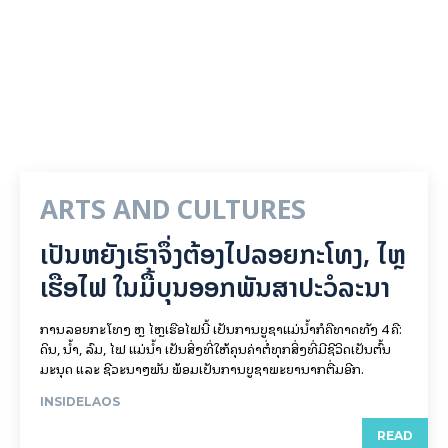
ARTS AND CULTURES
ເປັນ​ຫຍັງ​ເຮົາ​ຈຶ່ງ​ຕ້ອງ​ໄປລອຍ​ກະ​ໂທງ, ໄຫຼ​
ເຮືອ​ໄຟ ໃນ​ມື້​​ບຸນ​ອອກ​ພັນ​ສາ​ປະ​ວໍ​ລະ​ນາ
ການລອຍ​ກະ​ໂທງ ຫຼື ໄຫຼເຮືອໄຟນີ້ ເປັນການບູຊາແມ່ນໍ້າກໍຄືທາດທັງ 4 ຄື:
ດິນ, ນໍ້າ, ລົມ, ໄຟ ແມ່ນໍ້າ ເປັນສິ່ງທີ່ໃຫ້ຄຸນຄ່າຕໍ່ທຸກສິ່ງທີ່ມີຊີວິດເປັນຕົ້ນ
ມະນຸດ ແລະ ຊີວະນາໆພັນ ພ້ອມເປັນການບູຊາພະຍານາກຕື່ມອີກ.
INSIDELAOS
READ