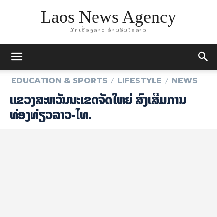
Laos News Agency
ມັກເລື່ອງລາວ ອ່ານອິນໄຊລາວ
EDUCATION & SPORTS
LIFESTYLE
NEWS
ແຂວງສະຫວັນນະເຂດຈັດໃຫຍ່ ສົ່ງເສີມການ
ທ່ອງທ່ຽວລາວ-ໄທ.