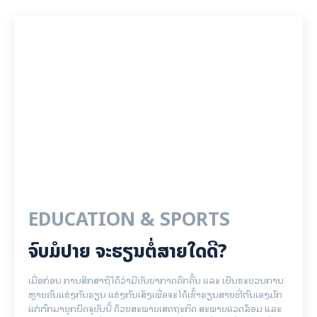
EDUCATION & SPORTS
ຈົບມໍປາຍ ຈະຮຽນຕໍ່ສາຍໃດດີ?
ເມື່ອກ່ອນ ການສຶກສາຖືໄດ້ວ່າມີບັນຍາກາດຄຶກຄື້ນ ແລະ ເປັນຂະບວນການ
ຫຼາຍຄົນແຂ່ງກັນຮຽນ ແຂ່ງກັນເສັງເພື່ອຈະໄດ້ເຂົ້າຮຽນສາຍທີ່ຕົນເອງມັກ
ແຕ່ຕົກມາຍຸກປັດຈຸບັນນີ້ ດ້ວຍສະພາບເສດຖະກິດ ສະພາບແວດລ້ອມ ແລະ