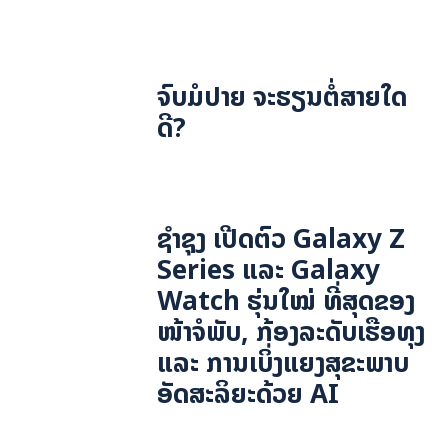
ຈົບມໍປາຍ ຈະຮຽນຕໍ່ສາຍໃດ
ດີ?
ຊຳຊຸງ ເປີດຕົວ Galaxy Z
Series ແລະ Galaxy
Watch ຮຸ່ນໃໝ່ ທີ່ສຸດຂອງ
ໜ້າຈໍພັບ, ກ້ອງລະດັບເຮືອທຸງ
ແລະ ການເບິ່ງແຍງສຸຂະພາບ
ອັດສະລິຍະດ້ວຍ AI