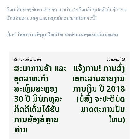
ດ້ວຍເສັ້ນທາງທີ່ຍາກລຳບາກ ແຕ່ເຕັມໄປດ້ວຍວັດຖຸປະສົງອັນງົດງາມ
ນັກແລ່ນສາຍແຂງ ແລະໃຈບຸນບໍ່ຄວນພາດໂອກາດນີ້.
ທີ່​ມາ:
ໄສະຖານກົງສຸນໃຫຍ່ໄທ ປະຈຳແຂວງສະຫວັນນະເຂດ
ບົດ​ຄວາມ​ທີ່​ຜ່ານ​ມາ
ບົດ​ຄວາມ​ຕໍ່​ໄປ
ສະພາການຄ້າ ແລະ
ແຈ້ງ​ການ! ການສົ່ງ
ອຸດສາຫະກໍາ
ເອກະສານລາຍງານ
ສະເຫຼີມສະຫຼອງ
ການເງິນ ປີ 2018
30 ປີ ​ມີ​ນັກ​ທຸ​ລະ​
(ບໍ່​ສົ່ງ ຈະປະຕິບັດ
ກິດ​ດີ​ເດັ່ນໄດ້​ຮັບ​​​
ມາດຕະການປັບ
ການຍ້ອງ​ຍໍຫຼາຍ​
ໃຫມ)
ທ່ານ