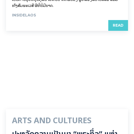
ທັງສັມພະເວສີ ຜີທີ່ບໍ່ມີຍາດ.
INSIDELAOS
READ
ARTS AND CULTURES
ປະຫວັດຄວາມເປັນມາ “ພຣະກິ່ວ” ແຫ່ງ