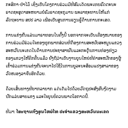
ກະສິກຳ-ປ່າໄມ້ ເຊິ່ງເປັນໂຄງການຮ່ວມມືທີ່ສົມເດັດພະເທບຣັດຕະນະ
ຣາດຊະສຸດາສະຫຍາມບໍຣົມຣາດຊະກຸມານ ພະລາຊະທານໃຫ້ແກ່
ລັດຖະບານ ສປປ ລາວ ເພື່ອເປັນສູນການຮຽນຮູ້ດ້ານການກະເສດ.
ການແຂ່ງຂັນແລ່ນມາຣາທອນໃນຄັ້ງນີ້ ນອກຈາກຈະເປັນເຄື່ອງໝາຍຂອງ
ການຮ່ວມມືຮ່ວມໃຈຂອງທຸກພາກສ່ວນທີ່ຕ້ອງການສະໜັບສະໜູນແຂວງ
ສະຫວັນນະເຂດໃນດ້ານການປະຊາສຳພັນແລະກະຕຸ້ນການທ່ອງທ່ຽວ
ຂອງແຂວງໃຫ້ຄຶກຄື້ນແລ້ວ ຍັງຖືວ່າເປັນງານບຸນໃຫຍ່ທີ່ຄ່າສະໝັກຂອງຜູ້
ເຂົ້າຮ່ວມການແຂ່ງຂັນຈະນຳໄປໃຊ້ໃນການບູລະນະສ້ອມແປງສາລາຂອງ
ວັດໜອງລຳຈັນອີກດ້ວຍ.
ດ້ວຍເສັ້ນທາງທີ່ຍາກລຳບາກ ແຕ່ເຕັມໄປດ້ວຍວັດຖຸປະສົງອັນງົດງາມ
ນັກແລ່ນສາຍແຂງ ແລະໃຈບຸນບໍ່ຄວນພາດໂອກາດນີ້.
ທີ່​ມາ:
ໄສະຖານກົງສຸນໃຫຍ່ໄທ ປະຈຳແຂວງສະຫວັນນະເຂດ