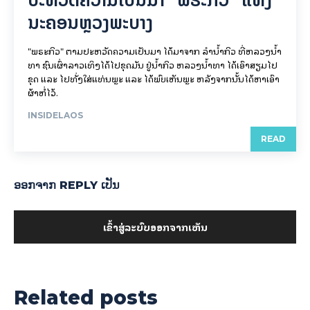
ນະຄອນຫຼວງພະບາງ
"ພຣະກິວ" ຕາມປະຫວັດຄວາມເປັນມາ ໄດ້ມາຈາກ ລຳນ້ຳກິວ ທີ່ຫລວງນ້ຳ
ທາ ຊົນເຜົ່າລາວເທິງໄດ້ໄປຂຸດມັນ ຢູ່ນ້ຳກິວ ຫລວງນ້ຳທາ ໄດ້ເອົາສຽມໄປ
ຂຸດ ແລະ ໄປທັ່ງໃສ່ແທ່ນພຼະ ແລະ ໄດ້ພົບເຫັນພຼະ ຫລັງຈາກນັ້ນໄດ້ຫາເອົາ
ຜ້າຫໍ່ໄວ້.
INSIDELAOS
READ
ອອກ​ຈາກ REPLY ເປັນ
ເຂົ້າ​ສູ່​ລະ​ບົບ​ອອກ​ຈາກ​ເຫັນ
Related posts