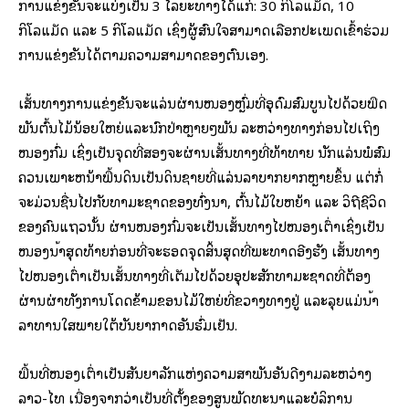
ການແຂ່ງຂັນຈະແບ່ງເປັນ 3 ໄລຍະທາງໄດ້ແກ່: 30 ກິໂລແມັດ, 10
ກິໂລແມັດ ແລະ 5 ກິໂລແມັດ ເຊິ່ງຜູ້ສົນໃຈສາມາດເລືອກປະເພດເຂົ້າຮ່ວມ
ການແຂ່ງຂັນໄດ້ຕາມຄວາມສາມາດຂອງຕົນເອງ.
ເສັ້ນທາງການແຂ່ງຂັນຈະແລ່ນຜ່ານໜອງຫຼົ່ມທີ່ອຸດົມສົມບູນໄປດ້ວຍພືດ
ພັນຕົ້ນໄມ້ນ້ອຍໃຫຍ່ແລະນົກປ່າຫຼາຍໆພັນ ລະຫວ່າງທາງກ່ອນໄປເຖິງ
ໜອງກົ່ມ ເຊິ່ງເປັນຈຸດທີ່ສອງຈະຜ່ານເສັ້ນທາງທີ່ທ້າທາຍ ນັກແລ່ນພໍສົມ
ຄວນເພາະຫນ້າພື້ນດິນເປັນດິນຊາຍທີ່ແລ່ນລຳບາກຍາກຫຼາຍຂຶ້ນ ແຕ່ກໍ່
ຈະມ່ວນຊື່ນໄປກັບທຳມະຊາດຂອງທົ່ງນາ, ຕົ້ນໄມ້ໃບຫຍ້າ ແລະ ວິຖີຊີວິດ
ຂອງຄົນແຖວນັ້ນ ຜ່ານໜອງກົ່ມຈະເປັນເສັ້ນທາງໄປໜອງເຕົ່າເຊິ່ງເປັນ
ໜອງນໍ້າສຸດທ້າຍກ່ອນທີ່ຈະຮອດຈຸດສິ້ນສຸດທີ່ພະທາດອີງຮັງ ເສັ້ນທາງ
ໄປໜອງເຕົ່າເປັນເສັ້ນທາງທີ່ເຕັມໄປດ້ວຍອຸປະສັກທຳມະຊາດທີ່ຕ້ອງ
ຜ່ານຜ່າທັງການໂດດຂ້າມຂອນໄມ້ໃຫຍ່ທີ່ຂວາງທາງຢູ່ ແລະລຸຍແມ່ນໍ້າ
ລຳທານໃສພາຍໃຕ້ບັນຍາກາດອັນຮົ່ມເຢັນ.
ພື້ນທີ່ໜອງເຕົ່າເປັນສັນຍາລັກແຫ່ງຄວາມສຳພັນອັນດີງາມລະຫວ່າງ
ລາວ-ໄທ ເນື່ອງຈາກວ່າເປັນທີ່ຕັ້ງຂອງສູນພັດທະນາແລະບໍລິການ