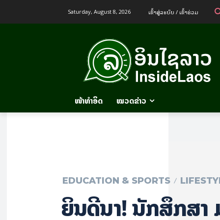
ເຂົ້າ​ສູ່​ລະ​ບົບ / ເຂົ້າ​ຮ່ວມ
Saturday, August 8, 2026
ໜ້າທຳອິດ
ໝວດຂ່າວ
EDUCATION & SPORTS
LIFESTY
​ຍິນ​ດີ​ນຳ​! ນັກ​ສຶກ​ສາ 