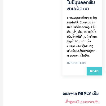
ໃນ​ມື້​​ບຸນ​ອອກ​ພັນ​
ສາ​ປະ​ວໍ​ລະ​ນາ
ການລອຍ​ກະ​ໂທງ ຫຼື ໄຫຼ
ເຮືອໄຟນີ້ ເປັນການບູຊາ
ແມ່ນໍ້າກໍຄືທາດທັງ 4 ຄື:
ດິນ, ນໍ້າ, ລົມ, ໄຟ ແມ່ນໍ້າ
ເປັນສິ່ງທີ່ໃຫ້ຄຸນຄ່າຕໍ່ທຸກ
ສິ່ງທີ່ມີຊີວິດເປັນຕົ້ນ
ມະນຸດ ແລະ ຊີວະນາໆ
ພັນ ພ້ອມເປັນການບູຊາ
ພະຍານາກຕື່ມອີກ.
INSIDELAOS
READ
ອອກ​ຈາກ REPLY ເປັນ
ເຂົ້າ​ສູ່​ລະ​ບົບ​ອອກ​ຈາກ​ເຫັນ