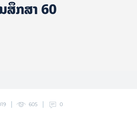
ານສຶກສາ 60
019
605
0