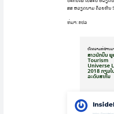
ປະກັນໄພ ໄປສະນີ ຫວຽດນາມ 
ສສ ຫວຽດນາມ ດ້ວຍທືນ 
ທີ່​ມາ: ຂ​ປ​ລ
ບົດ​ຄວາມ​ທີ່​ຜ່ານ​ມ
​ສາວ​ນັກ​ບິນ 
Tourism
Universe 
2018 ກຽມໄ
ລະດັບສາກົນ
Inside
http://insidel