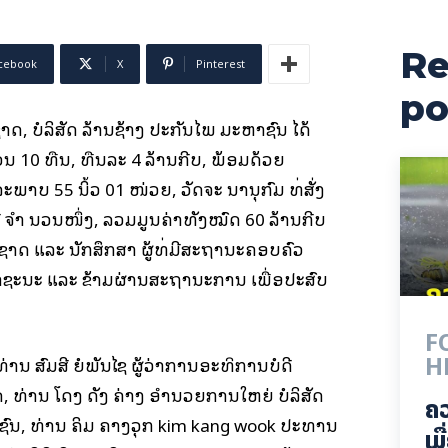
Re
cebook
X
Pinterest
po
, ບໍລິສັດ ລ້ານ​ຊ້າງ​ ປະກັນ​ໄພ ມະຫາຊົນ ໄດ້
10 ທືນ, ທືນລະ 4 ລ້ານກີບ, ພ້ອມດ້ວຍ
ະພາບ 55 ນິ້ວ 01 ໜ່ວຍ, ວັດຈະ ນານຸກົມ ທີ່ສັ່ງ
ຈຳ ນວນໜຶ່ງ, ລວມມູນຄ່າທັງໝົດ 60 ລ້ານ​ກີບ
າດ ແລະ ນັກສຶກສາ ຜູ້ທີ່ມີສະຖານະຄອບຄົວ
ເອົາຊະນະ ແລະ ຂ້າມຜ່ານສະຖານະການ ເພື່ອປະສົບ
F
H
ທ່ານ ສົມສີ ຍໍພັນໄຊ ຜູ້ວ່າການອະທິການບໍດີ
່ານ ​ໂດງ ດັງ ຄ່າງ ອໍານວຍ​ການ​ໃຫຍ່ ບໍລິສັດ
ຄ
າຊົນ, ທ່ານ ຄິມ ຄາງວຸກ kim kang wook ປະທານ
ເມ