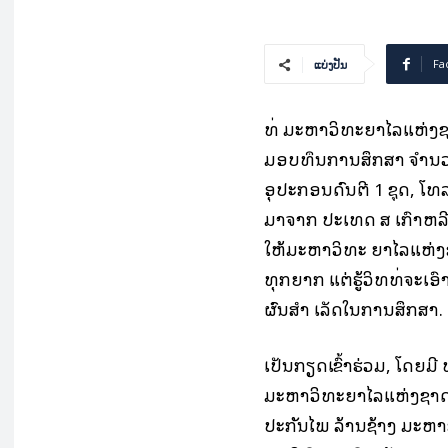
Fa
ແບ່ງປັນ
ທີ່ ມະຫາວິທະຍາໄລແຫ່ງຊາດ
ມອບທຶນການສຶກສາ ຈຳນວນ 
ອຸປະກອນ​ດົນຕີ 1 ຊຸດ, ໂທລ
ມາຈາກ ປະເທດ ສ ເກົາຫລີ 
ໃຫ້ມະຫາວິທະ ຍາໄລແຫ່ງຊ
ທຸກຍາກ ແຕ່ຮູ້ວິທີທີ່ຈະ
ຜົນສຳ ເລັດໃນການສຶກສາ.
ເປັນກຽດເຂົ້າຮ່ວມ, ໂດຍມີ 
ມະຫາວິທະຍາໄລແຫ່ງຊາດ, ທ
ປະກັນໄພ ລ້ານ​ຊ້າງ​ ມະຫ