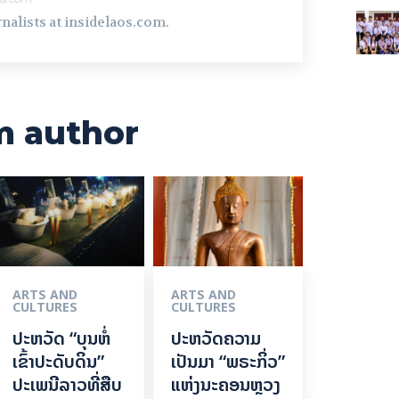
nalists at insidelaos.com.
m author
ARTS AND
ARTS AND
CULTURES
CULTURES
ປະຫວັດ “ບຸນຫໍ່
ປະຫວັດຄວາມ
ເຂົ້າປະດັບດິນ”
ເປັນມາ “ພຣະກິ່ວ”
ປະເພນີລາວທີ່ສືບ
ແຫ່ງນະຄອນຫຼວງ