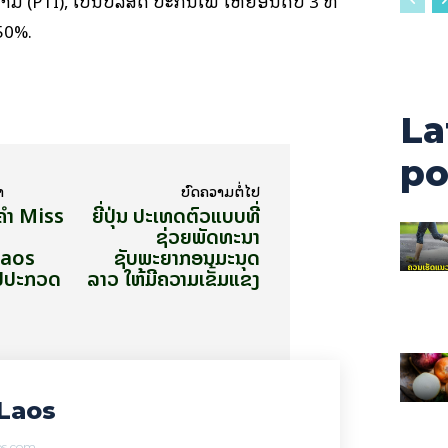
(PTI), ເປັນບໍລິສັດ ປະກັນໄພ ໃຫ່ຍອັນດັບ 3 ທີ່
50%.
La
po
າ
ບົດ​ຄວາມ​ຕໍ່​ໄປ
ພູຄຳ Miss
ຍີ່ປຸ່ນ ປະ​ເທດ​ຕົວ​ແບບ​​ທີ່​
ຊ່ວຍພັດທະນາ
Laos
ຊັບພະຍາກອນມະນຸດ​
ປປະກວດ
ລາວ ໃຫ້​ມີ​ຄວາມ​ເຂັ້ມ​ແຂງ
Laos
aos.com