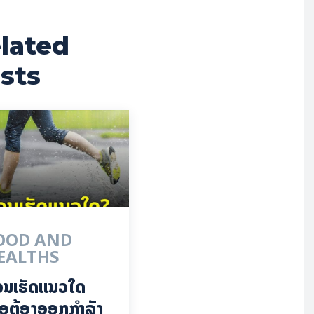
lated
sts
OOD AND
EALTHS
ວນເຮັດແນວໃດ
ື່ອຕ້ອງອອກກຳລັງ