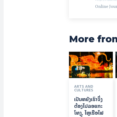
Online Jour
More fro
ARTS AND
CULTURES
ເປັນ​ຫຍັງ​ເຮົາ​ຈຶ່ງ​
ຕ້ອງ​ໄປລອຍ​ກະ​
ໂທງ, ໄຫຼ​ເຮືອ​ໄຟ