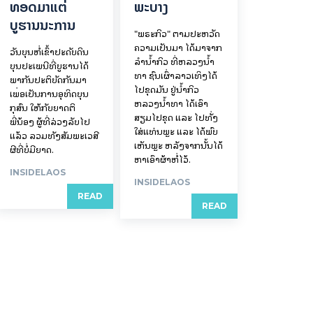
ທອດມາແຕ່
ພະບາງ
ບູຮານນະການ
"ພຣະກິວ" ຕາມປະຫວັດ
ຄວາມເປັນມາ ໄດ້ມາຈາກ
ວັນບຸນຫໍ່ເຂົ້າປະດັບດິນ
ລຳນ້ຳກິວ ທີ່ຫລວງນ້ຳ
ບຸນປະເພນີທີ່ບູຮານໄດ້
ທາ ຊົນເຜົ່າລາວເທິງໄດ້
ພາກັນປະຕິບັດກັນມາ
ໄປຂຸດມັນ ຢູ່ນ້ຳກິວ
ເພື່ອເປັນການອຸທິດບຸນ
ຫລວງນ້ຳທາ ໄດ້ເອົາ
ກຸສົນ ໃຫ້ກັບຍາດຕິ
ສຽມໄປຂຸດ ແລະ ໄປທັ່ງ
ພີ່ນ້ອງ ຜູ້ທີ່ລ່ວງລັບໄປ
ໃສ່ແທ່ນພຼະ ແລະ ໄດ້ພົບ
ແລ້ວ ລວມທັງສັມພະເວສີ
ເຫັນພຼະ ຫລັງຈາກນັ້ນໄດ້
ຜີທີ່ບໍ່ມີຍາດ.
ຫາເອົາຜ້າຫໍ່ໄວ້.
INSIDELAOS
INSIDELAOS
READ
READ