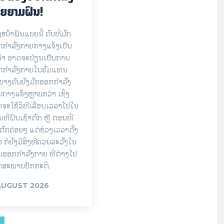
ຍຍາມຝົນ!
ງໜ້າຝົນແບບນີ້ ຄົນທີ່ມັກ
ກຳລັງກາຍກາງແຈ້ງເປັນ
ຈຳ ອາດຈະປ່ຽນເປັນການ
ກກຳລັງກາຍໃນຮົ່ມແທນ
ບາງຄົນຍັງມັກອອກກຳລັງ
ກາງແຈ້ງຫຼາຍກວ່າ ເຊິ່ງ
ຈະໃຊ້ວິທີເລື່ອນເວລາໄປໃນ
ທີ່ຝົນເຊົາຕົກ ຫຼື ຕອນທີ່
ຕົກຄ່ອຍໆ ແຕ່ຊ່ວງເວລາດັ່ງ
ວ ກໍຍັງມີສິ່ງທີ່ຄວນລະວັງໃນ
ອອກກຳລັງກາຍ ທີ່ຕ່າງໄປ
ກສະພາບປົກກະຕິ.
AUGUST 2026