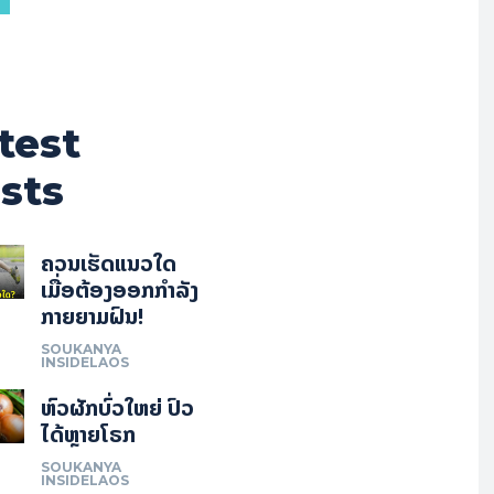
test
sts
ຄວນເຮັດແນວໃດ
ເມື່ອຕ້ອງອອກກຳລັງ
ກາຍຍາມຝົນ!
SOUKANYA
INSIDELAOS
ຫົວຜັກບົ່ວໃຫຍ່ ປົວ
ໄດ້ຫຼາຍໂຣກ
SOUKANYA
INSIDELAOS