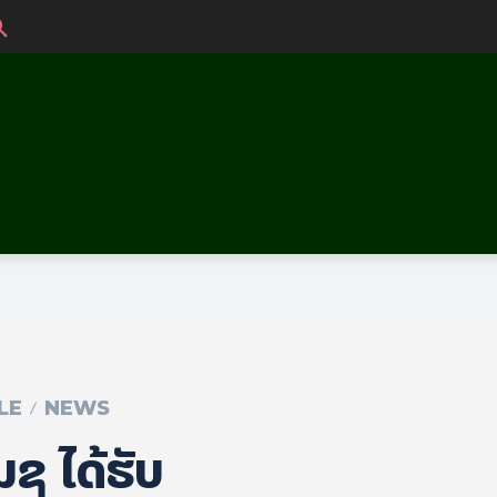
LE
NEWS
ມ​ຊ ໄດ້​ຮັບ​