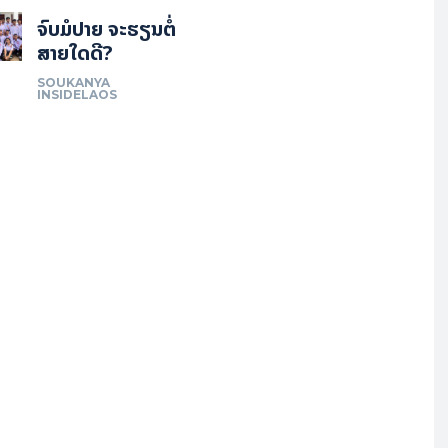
ຈົບມໍປາຍ ຈະຮຽນຕໍ່
ສາຍໃດດີ?
SOUKANYA
INSIDELAOS