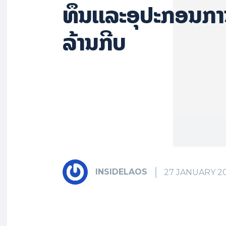
ທຶນ​ແລະອຸປະກອນກ
ລ້ານກີບ
INSIDELAOS
27 JANUARY 2