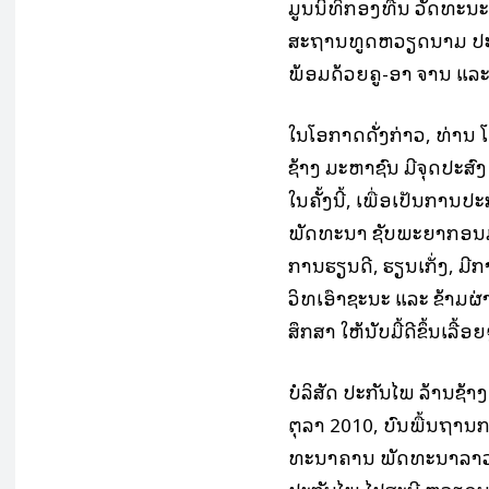
ມູນນິທິ​ກອງ​ທືນ ວັດທະນະ​
ສະຖານທູດຫວຽດນາມ ປະ
ພ້ອມດ້ວຍຄູ-ອາ ຈານ ແລະ ນ
ໃນໂອກາດດັ່ງກ່າວ, ທ່ານ ​ໂ
ຊ້າງ ມະຫາຊົນ ມີຈຸດປະ
ໃນຄັ້ງນີ້, ເພື່ອເປັນການ
ພັດທະນາ ຊັບພະຍາກອນມະນຸ
ການຮຽນດີ, ຮຽນເກັ່ງ, ມີ
ວິທີເອົາຊະນະ ແລະ ຂ້າມ
ສຶກສາ ໃຫ້ນັບມື້ດີຂຶ້ນເລື້ອຍ
ບໍລິສັດ ປະກັນໄພ ລ້ານຊ້າງ
ຕຸລາ 2010, ບົນພື້ນຖານກາ
ທະນາຄານ ພັດທະນາລາວ​ (