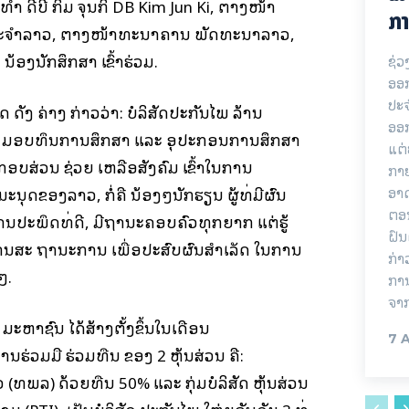
ທໍາ ດີ​ບີ ກິມ ຈຸນ​ກິ DB Kim Jun Ki, ຕາງໜ້າ
ກາ
ຈຳລາວ, ຕາງໜ້າທະນາຄານ ພັດທະນາລາວ,
້ອງນັກສຶກສາ ເຂົ້າຮ່ວມ.
ຊ່ວ
ອອກ
ປະ
ດ ດັງ ຄ່າງ ກ່າວວ່າ: ບໍລິສັດປະກັນໄພ ລ້ານ
ອອ
ສົງ ມອບທຶນການສຶກສາ ແລະ ອຸປະກອນການສຶກສາ
ແຕ່
ປະກອບສ່ວນ ຊ່ວຍ ເຫລືອສັງຄົມ ເຂົ້າໃນການ
ກາຍ
ອາດ
ດຂອງລາວ, ກໍ່ຄື ນ້ອງໆນັກຮຽນ ຜູ້ທີ່ມີຜົນ
ຕອນ
ການປະພຶດທີ່ດີ, ມີຖານະຄອບຄົວທຸກຍາກ ແຕ່ຮູ້
ຝົນ
ຜ່ານສະ ຖານະການ ເພື່ອປະສົບຜົນສຳເລັດ ໃນການ
ກ່າ
ໆ.
ການ
ຈາ
 ມະຫາຊົນ ໄດ້ສ້າງຕັ້ງຂຶ້ນໃນເດືອນ
7 
ນຮ່ວມມື ຮ່ວມທືນ ຂອງ 2 ຫຸ້ນສ່ວນ ຄື:
ທພລ) ດ້ວຍທືນ 50% ແລະ ກຸ່ມບໍລິສັດ ຫຸ້ນສ່ວນ