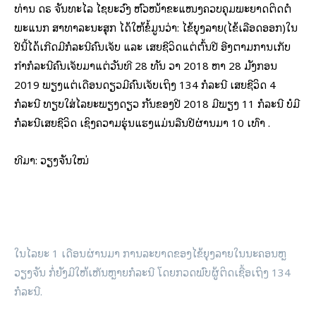
ທ່ານ ດຣ ຈັນທະໄລ ໄຊຍະວົງ ຫົວໜ້າຂະແໜງຄວບຄຸມພະຍາດຕິດຕໍ່
ພະແນກ ສາທາລະນະສຸກ ໄດ້ໃຫ້ຂໍ້ມູນວ່າ: ໄຂ້ຍຸງລາຍ(ໄຂ້ເລືອດອອກ)ໃນ
ປີນີ້ໄດ້ເກີດມີກໍລະນີຄົນເຈັບ ແລະ ເສຍຊີວິດແຕ່ຕົ້ນປີ ອີງຕາມການເກັບ
ກຳກໍລະນີຄົນເຈັບມາແຕ່ວັນທີ 28 ທັນ ວາ 2018 ຫາ 28 ມັງກອນ
2019 ພຽງແຕ່ເດືອນດຽວມີຄົນເຈັບເຖິງ 134 ກໍລະນີ ເສຍຊີວິດ 4
ກໍລະນີ ທຽບໃສ່ໄລຍະພຽງດຽວ ກັນຂອງປີ 2018 ມີພຽງ 11 ກໍລະນີ ບໍ່ມີ
ກໍລະນີເສຍຊີວິດ ເຊິ່ງຄວາມຮຸ່ນແຮງແມ່ນລື່ນປີຜ່ານມາ 10 ເທົ່າ .
ທີ່​ມາ: ວຽງ​ຈັນ​ໃໝ່
ໃນໄລຍະ 1 ເດືອນຜ່ານມາ ການລະບາດຂອງໄຂ້ຍຸງລາຍໃນນະຄອນຫຼ
ວຽງຈັນ ກໍ່ຍັງມີໃຫ້ເຫັນຫຼາຍກໍລະນີ ໂດຍກວດພົບຜູ້ຕິດເຊື້ອເຖິງ 134
ກໍລະນີ.