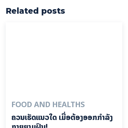
Related posts
FOOD AND HEALTHS
ຄວນເຮັດແນວໃດ ເມື່ອຕ້ອງອອກກຳລັງ
ກາຍຍາມຝົນ!