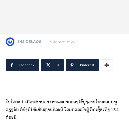
INSIDELAOS
29 JANUARY 2019
Facebook
X
Pinterest
ໃນໄລຍະ 1 ເດືອນຜ່ານມາ ການລະບາດຂອງໄຂ້ຍຸງລາຍໃນນະຄອນຫຼ
ວຽງຈັນ ກໍ່ຍັງມີໃຫ້ເຫັນຫຼາຍກໍລະນີ ໂດຍກວດພົບຜູ້ຕິດເຊື້ອເຖິງ 134
ກໍລະນີ.