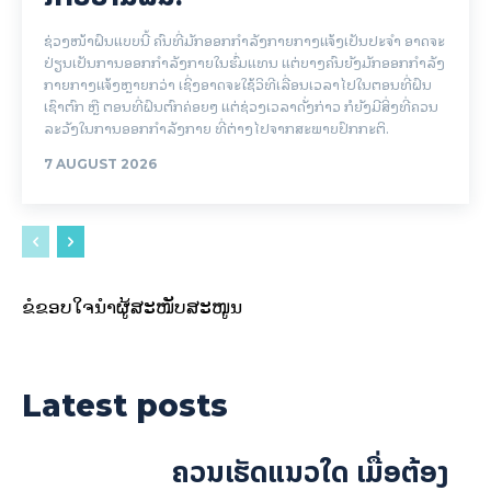
ຊ່ວງໜ້າຝົນແບບນີ້ ຄົນທີ່ມັກອອກກຳລັງກາຍກາງແຈ້ງເປັນປະຈຳ ອາດຈະ
ປ່ຽນເປັນການອອກກຳລັງກາຍໃນຮົ່ມແທນ ແຕ່ບາງຄົນຍັງມັກອອກກຳລັງ
ກາຍກາງແຈ້ງຫຼາຍກວ່າ ເຊິ່ງອາດຈະໃຊ້ວິທີເລື່ອນເວລາໄປໃນຕອນທີ່ຝົນ
ເຊົາຕົກ ຫຼື ຕອນທີ່ຝົນຕົກຄ່ອຍໆ ແຕ່ຊ່ວງເວລາດັ່ງກ່າວ ກໍຍັງມີສິ່ງທີ່ຄວນ
ລະວັງໃນການອອກກຳລັງກາຍ ທີ່ຕ່າງໄປຈາກສະພາບປົກກະຕິ.
7 AUGUST 2026
ຂໍຂອບໃຈນຳຜູ້ສະໜັບສະໜູນ
Latest posts
ຄວນເຮັດແນວໃດ ເມື່ອຕ້ອງ