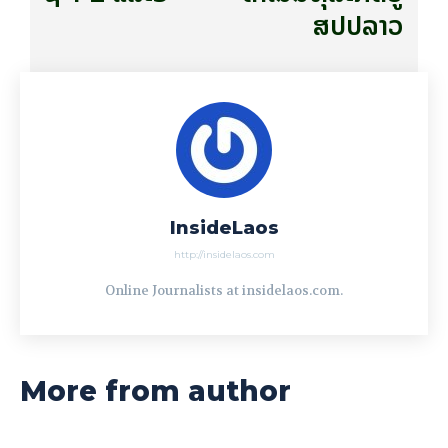
ສ​ປ​ປ​ລາວ
InsideLaos
http://insidelaos.com
Online Journalists at insidelaos.com.
More from author