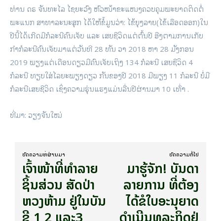
ທ່ານ ດຣ ຈັນທະໄລ ໄຊຍະວົງ ຫົວໜ້າຂະແໜງຄວບຄຸມພະຍາດຕິດຕໍ່
ພະແນກ ສາທາລະນະສຸກ ໄດ້ໃຫ້ຂໍ້ມູນວ່າ: ໄຂ້ຍຸງລາຍ(ໄຂ້ເລືອດອອກ)ໃນ
ປີນີ້ໄດ້ເກີດມີກໍລະນີຄົນເຈັບ ແລະ ເສຍຊີວິດແຕ່ຕົ້ນປີ ອີງຕາມການເກັບ
ກຳກໍລະນີຄົນເຈັບມາແຕ່ວັນທີ 28 ທັນ ວາ 2018 ຫາ 28 ມັງກອນ
2019 ພຽງແຕ່ເດືອນດຽວມີຄົນເຈັບເຖິງ 134 ກໍລະນີ ເສຍຊີວິດ 4
ກໍລະນີ ທຽບໃສ່ໄລຍະພຽງດຽວ ກັນຂອງປີ 2018 ມີພຽງ 11 ກໍລະນີ ບໍ່ມີ
ກໍລະນີເສຍຊີວິດ ເຊິ່ງຄວາມຮຸ່ນແຮງແມ່ນລື່ນປີຜ່ານມາ 10 ເທົ່າ .
ທີ່​ມາ: ວຽງ​ຈັນ​ໃໝ່
ບົດ​ຄວາມ​ທີ່​ຜ່ານ​ມາ
ບົດ​ຄວາມ​ຕໍ່​ໄປ
ເຈົ້າ​ໜ້າ​ທີ່ທໍາລາຍ
ມາ​ຮູ້​ຈັກ! ບັນດາ
ຊິ້ນສ່ວນ ສັດປ່າ​
ລາຍການ ທີ່ຕ້ອງ
ຫວງ​ຫ້າມ ​ຢູ່​ໃນ​ບັນ​
ໄດ້ຂໍໃບອະນຸຍາດ
ຊີ 1 2 ແລະ3
ດຳເນີນທຸລະກິດຢູ່