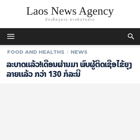
Laos News Agency
ມັກເລື່ອງລາວ ອ່ານອິນໄຊລາວ
FOOD AND HEALTHS
NEWS
ລະ​ບາດ​ແລ້ວ!ເດືອນ​ຜ່ານ​ມາ ພົບ​ຜູ້​ຕິດເຊື້ອ​ໄຂ້​ຍຸງ​
ລາຍແລ້ວ ກວ່າ 130 ກໍ​ລະ​ນີ