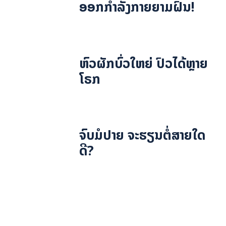
ອອກກຳລັງກາຍຍາມຝົນ!
ຫົວຜັກບົ່ວໃຫຍ່ ປົວໄດ້ຫຼາຍ
ໂຣກ
ຈົບມໍປາຍ ຈະຮຽນຕໍ່ສາຍໃດ
ດີ?