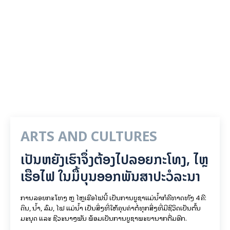
ARTS AND CULTURES
ເປັນ​ຫຍັງ​ເຮົາ​ຈຶ່ງ​ຕ້ອງ​ໄປລອຍ​ກະ​ໂທງ, ໄຫຼ​
ເຮືອ​ໄຟ ໃນ​ມື້​​ບຸນ​ອອກ​ພັນ​ສາ​ປະ​ວໍ​ລະ​ນາ
ການລອຍ​ກະ​ໂທງ ຫຼື ໄຫຼເຮືອໄຟນີ້ ເປັນການບູຊາແມ່ນໍ້າກໍຄືທາດທັງ 4 ຄື:
ດິນ, ນໍ້າ, ລົມ, ໄຟ ແມ່ນໍ້າ ເປັນສິ່ງທີ່ໃຫ້ຄຸນຄ່າຕໍ່ທຸກສິ່ງທີ່ມີຊີວິດເປັນຕົ້ນ
ມະນຸດ ແລະ ຊີວະນາໆພັນ ພ້ອມເປັນການບູຊາພະຍານາກຕື່ມອີກ.