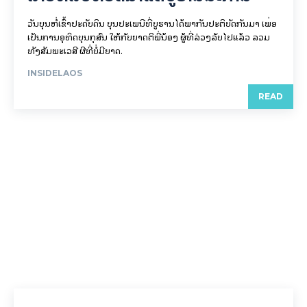
ວັນບຸນຫໍ່ເຂົ້າປະດັບດິນ ບຸນປະເພນີທີ່ບູຮານໄດ້ພາກັນປະຕິບັດກັນມາ ເພື່ອ
ເປັນການອຸທິດບຸນກຸສົນ ໃຫ້ກັບຍາດຕິພີ່ນ້ອງ ຜູ້ທີ່ລ່ວງລັບໄປແລ້ວ ລວມ
ທັງສັມພະເວສີ ຜີທີ່ບໍ່ມີຍາດ.
INSIDELAOS
READ