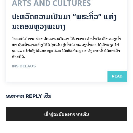
ARTS AND CULTURES
ປະຫວັດຄວາມເປັນມາ “ພຣະກິ່ວ” ແຫ່ງ
ນະຄອນຫຼວງພະບາງ
"ພຣະກິວ" ຕາມປະຫວັດຄວາມເປັນມາ ໄດ້ມາຈາກ ລຳນ້ຳກິວ ທີ່ຫລວງນ້ຳ
ທາ ຊົນເຜົ່າລາວເທິງໄດ້ໄປຂຸດມັນ ຢູ່ນ້ຳກິວ ຫລວງນ້ຳທາ ໄດ້ເອົາສຽມໄປ
ຂຸດ ແລະ ໄປທັ່ງໃສ່ແທ່ນພຼະ ແລະ ໄດ້ພົບເຫັນພຼະ ຫລັງຈາກນັ້ນໄດ້ຫາເອົາ
ຜ້າຫໍ່ໄວ້.
INSIDELAOS
READ
ອອກ​ຈາກ REPLY ເປັນ
ເຂົ້າ​ສູ່​ລະ​ບົບ​ອອກ​ຈາກ​ເຫັນ