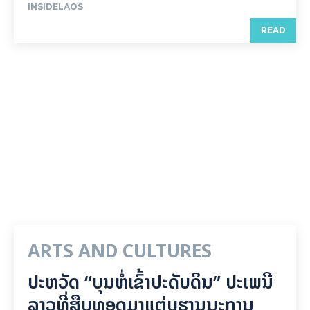
INSIDELAOS
READ
ARTS AND CULTURES
ປະຫວັດ “ບຸນຫໍ່ເຂົ້າປະດັບດິນ” ປະເພນີ
ລາວທີ່ສືບທອດມາແຕ່ບູຮານນະການ