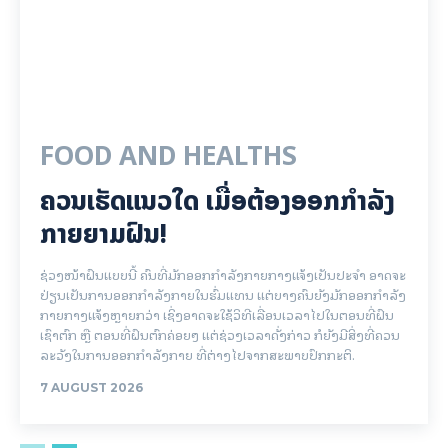
FOOD AND HEALTHS
ຄວນເຮັດແນວໃດ ເມື່ອຕ້ອງອອກກຳລັງ
ກາຍຍາມຝົນ!
ຊ່ວງໜ້າຝົນແບບນີ້ ຄົນທີ່ມັກອອກກຳລັງກາຍກາງແຈ້ງເປັນປະຈຳ ອາດຈະ
ປ່ຽນເປັນການອອກກຳລັງກາຍໃນຮົ່ມແທນ ແຕ່ບາງຄົນຍັງມັກອອກກຳລັງ
ກາຍກາງແຈ້ງຫຼາຍກວ່າ ເຊິ່ງອາດຈະໃຊ້ວິທີເລື່ອນເວລາໄປໃນຕອນທີ່ຝົນ
ເຊົາຕົກ ຫຼື ຕອນທີ່ຝົນຕົກຄ່ອຍໆ ແຕ່ຊ່ວງເວລາດັ່ງກ່າວ ກໍຍັງມີສິ່ງທີ່ຄວນ
ລະວັງໃນການອອກກຳລັງກາຍ ທີ່ຕ່າງໄປຈາກສະພາບປົກກະຕິ.
7 AUGUST 2026