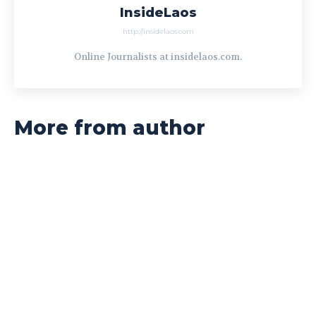
InsideLaos
http://insidelaos.com
Online Journalists at insidelaos.com.
More from author