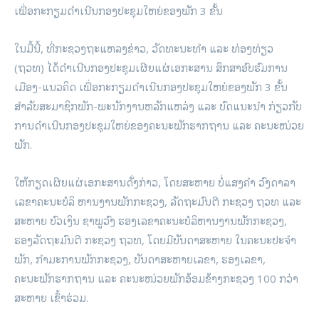
ເພື່ອກະກຽມດຳເນີນກອງປະຊຸມໃຫຍ່ຂອງພັກ 3 ຂັ້ນ
ໃນມື້ນີ້, ທີ່ກະຊວງຖະແຫລງຂ່າວ, ວັດທະນະທຳ ແລະ ທ່ອງທ່ຽວ
(ຖວທ) ໄດ້ດຳເນີນກອງປະຊຸມເຜີຍແຜ່ເອກະສານ ສຶກສາອົບຮົມການ
ເມືອງ-ແນວຄິດ ເພື່ອກະກຽມດຳເນີນກອງປະຊຸມໃຫຍ່ຂອງພັກ 3 ຂັ້ນ
ສຳລັບສະມາຊິກພັກ-ພະນັກງານຫລັກແຫລ່ງ ແລະ ບົດແນະນຳ ກ່ຽວກັບ
ການດຳເນີນກອງປະຊຸມໃຫຍ່ຂອງຄະນະພັກຮາກຖານ ແລະ ຄະນະໜ່ວຍ
ພັກ.
ໃຫ້ກຽດເຜີຍແຜ່ເອກະສານດັ່ງກ່າວ, ໂດຍສະຫາຍ ບໍ່ແສງຄຳ ວົງດາລາ
ເລຂາຄະນະບໍລິ ຫານງານພັກກະຊວງ, ລັດຖະມົນຕີ ກະຊວງ ຖວທ ແລະ
ສະຫາຍ ບົວເງິນ ຊາພູວົງ ຮອງເລຂາຄະນະບໍລິຫານງານພັກກະຊວງ,
ຮອງລັດຖະມົນຕີ ກະຊວງ ຖວທ, ໂດຍມີບັນດາສະຫາຍ ໃນຄະນະປະຈຳ
ພັກ, ກຳມະການພັກກະຊວງ, ບັນດາສະຫາຍເລຂາ, ຮອງເລຂາ,
ຄະນະພັກຮາກຖານ ແລະ ຄະນະໜ່ວຍພັກອ້ອມຂ້າງກະຊວງ 100 ກວ່າ
ສະຫາຍ ເຂົ້າຮ່ວມ.