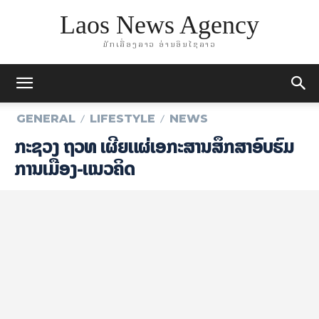
Laos News Agency
ມັກເລື່ອງລາວ ອ່ານອິນໄຊລາວ
GENERAL
LIFESTYLE
NEWS
ກະຊວງ ຖວທ ເຜີຍແຜ່ເອກະສານສຶກສາອົບຮົມ
ການເມືອງ-ແນວຄິດ