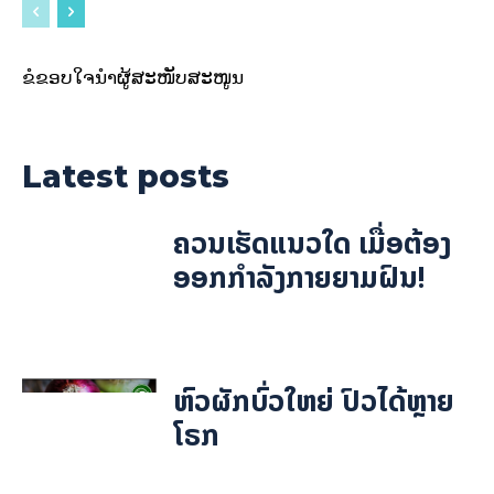
ຂໍຂອບໃຈນຳຜູ້ສະໜັບສະໜູນ
Latest posts
ຄວນເຮັດແນວໃດ ເມື່ອຕ້ອງ
ອອກກຳລັງກາຍຍາມຝົນ!
ຫົວຜັກບົ່ວໃຫຍ່ ປົວໄດ້ຫຼາຍ
ໂຣກ