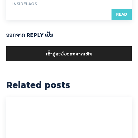
INSIDELAOS
READ
ອອກ​ຈາກ REPLY ເປັນ
ເຂົ້າ​ສູ່​ລະ​ບົບ​ອອກ​ຈາກ​ເຫັນ
Related posts