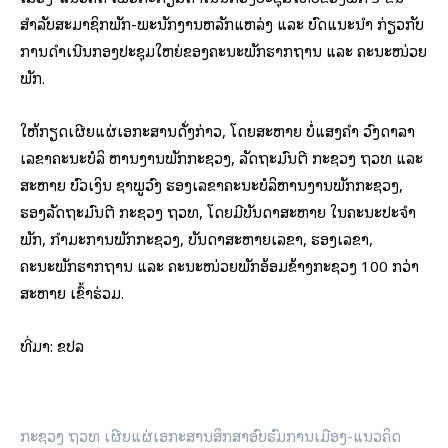
ສຳລັບສະມາຊິກພັກ-ພະນັກງານຫລັກແຫລ່ງ ແລະ ບົດແນະນຳ ກ່ຽວກັບ
ການດຳເນີນກອງປະຊຸມໃຫຍ່ຂອງຄະນະພັກຮາກຖານ ແລະ ຄະນະໜ່ວຍ
ພັກ.
ໃຫ້ກຽດເຜີຍແຜ່ເອກະສານດັ່ງກ່າວ, ໂດຍສະຫາຍ ບໍ່ແສງຄຳ ວົງດາລາ
ເລຂາຄະນະບໍລິ ຫານງານພັກກະຊວງ, ລັດຖະມົນຕີ ກະຊວງ ຖວທ ແລະ
ສະຫາຍ ບົວເງິນ ຊາພູວົງ ຮອງເລຂາຄະນະບໍລິຫານງານພັກກະຊວງ,
ຮອງລັດຖະມົນຕີ ກະຊວງ ຖວທ, ໂດຍມີບັນດາສະຫາຍ ໃນຄະນະປະຈຳ
ພັກ, ກຳມະການພັກກະຊວງ, ບັນດາສະຫາຍເລຂາ, ຮອງເລຂາ,
ຄະນະພັກຮາກຖານ ແລະ ຄະນະໜ່ວຍພັກອ້ອມຂ້າງກະຊວງ 100 ກວ່າ
ສະຫາຍ ເຂົ້າຮ່ວມ.
ທີ່​ມາ: ຂ​ປ​ລ
ກະຊວງ ຖວທ ເຜີຍແຜ່ເອກະສານສຶກສາອົບຮົມການເມືອງ-ແນວຄິດ