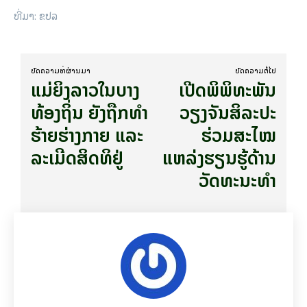
ທີ່​ມາ: ຂ​ປ​ລ
ບົດ​ຄວາມ​ທີ່​ຜ່ານ​ມາ
ບົດ​ຄວາມ​ຕໍ່​ໄປ
​ແມ່​ຍິງ​ລາວ​ໃນ​ບາງ​​
ເປີດພິພິທະພັນ
ທ້ອງ​ຖິ່ນ ຍັງ​ຖືກ​ທຳ​
ວຽງຈັນສິລະປະ
ຮ້າຍ​ຮ່າ​ງກາຍ ແລະ​
ຮ່ວມສະໄໝ
ລະ​ເມີດ​ສິດ​ທິ​ຢູ່
ແຫລ່ງຮຽນຮູ້ດ້ານ
ວັດທະນະທໍາ