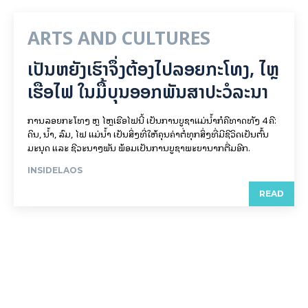
ARTS AND CULTURES
ເປັນ​ຫຍັງ​ເຮົາ​ຈຶ່ງ​ຕ້ອງ​ໄປລອຍ​ກະ​ໂທງ, ໄຫຼ​
ເຮືອ​ໄຟ ໃນ​ມື້​​ບຸນ​ອອກ​ພັນ​ສາ​ປະ​ວໍ​ລະ​ນາ
ການລອຍ​ກະ​ໂທງ ຫຼື ໄຫຼເຮືອໄຟນີ້ ເປັນການບູຊາແມ່ນໍ້າກໍຄືທາດທັງ 4 ຄື:
ດິນ, ນໍ້າ, ລົມ, ໄຟ ແມ່ນໍ້າ ເປັນສິ່ງທີ່ໃຫ້ຄຸນຄ່າຕໍ່ທຸກສິ່ງທີ່ມີຊີວິດເປັນຕົ້ນ
ມະນຸດ ແລະ ຊີວະນາໆພັນ ພ້ອມເປັນການບູຊາພະຍານາກຕື່ມອີກ.
INSIDELAOS
READ