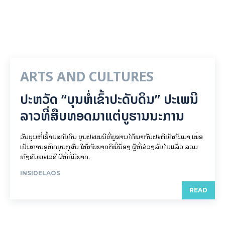
ARTS AND CULTURES
ປະຫວັດ “ບຸນຫໍ່ເຂົ້າປະດັບດິນ” ປະເພນີ
ລາວທີ່ສືບທອດມາແຕ່ບູຮານນະການ
ວັນບຸນຫໍ່ເຂົ້າປະດັບດິນ ບຸນປະເພນີທີ່ບູຮານໄດ້ພາກັນປະຕິບັດກັນມາ ເພື່ອ
ເປັນການອຸທິດບຸນກຸສົນ ໃຫ້ກັບຍາດຕິພີ່ນ້ອງ ຜູ້ທີ່ລ່ວງລັບໄປແລ້ວ ລວມ
ທັງສັມພະເວສີ ຜີທີ່ບໍ່ມີຍາດ.
INSIDELAOS
READ