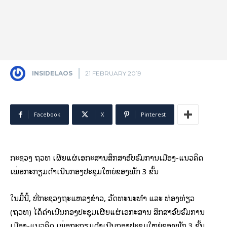
INSIDELAOS
21 FEBRUARY 2019
Facebook
X
Pinterest
ກະຊວງ ຖວທ ເຜີຍແຜ່ເອກະສານສຶກສາອົບຮົມການເມືອງ-ແນວຄິດ
ເພື່ອກະກຽມດຳເນີນກອງປະຊຸມໃຫຍ່ຂອງພັກ 3 ຂັ້ນ
ໃນມື້ນີ້, ທີ່ກະຊວງຖະແຫລງຂ່າວ, ວັດທະນະທຳ ແລະ ທ່ອງທ່ຽວ
(ຖວທ) ໄດ້ດຳເນີນກອງປະຊຸມເຜີຍແຜ່ເອກະສານ ສຶກສາອົບຮົມການ
ເມືອງ-ແນວຄິດ ເພື່ອກະກຽມດຳເນີນກອງປະຊຸມໃຫຍ່ຂອງພັກ 3 ຂັ້ນ