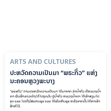
ARTS AND CULTURES
ປະຫວັດຄວາມເປັນມາ “ພຣະກິ່ວ” ແຫ່ງ
ນະຄອນຫຼວງພະບາງ
"ພຣະກິວ" ຕາມປະຫວັດຄວາມເປັນມາ ໄດ້ມາຈາກ ລຳນ້ຳກິວ ທີ່ຫລວງນ້ຳ
ທາ ຊົນເຜົ່າລາວເທິງໄດ້ໄປຂຸດມັນ ຢູ່ນ້ຳກິວ ຫລວງນ້ຳທາ ໄດ້ເອົາສຽມໄປ
ຂຸດ ແລະ ໄປທັ່ງໃສ່ແທ່ນພຼະ ແລະ ໄດ້ພົບເຫັນພຼະ ຫລັງຈາກນັ້ນໄດ້ຫາເອົາ
ຜ້າຫໍ່ໄວ້.