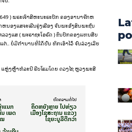
ຈີນ.
.ສ 649 ) ພຣະເຈົ້າສີຫະນະຣະປົກ ຄອງອານາຈັກຫ
La
ກຫນອງແສຈະເຣີນຮຸ່ງເຮືອງ ຈົນພະອົງສິ້ນພະຊົນ
po
ົ້າຫລວງແສ ( ພະຣາຊະໂອຣົດ ) ຂຶ້ນປົກຄອງແທນສືບ
. ບໍ່ມີຕໍານານທີ່ໄດ້ບັນ ທຶກເອົາໄວ້ ຈົນລ່ວງເລີຍ
ງຸ່ມ ແຫຼ່ງ​ຫຼ້າ​ທໍ​ລະ​ນີ ຮີບ​ໂຮມ​ໂດຍ ດວງ​ໄຊ​ ຫຼວງ​ພະ​ສີ
າ
ບົດ​ຄວາມ​ຕໍ່​ໄປ
ຈຳ­ແນກ
ຄິດຫຍັງຫຼາຍ ​ໄປທ່ຽວ​
້ນ ​ເພດ​
ເມືອງໄຊສະຖານ ແຂວງ​
​ໃໝ
ໄຊ​ຍະ​ບູ​ລີດີກວ່າ
ລ້ານ​ກີບ