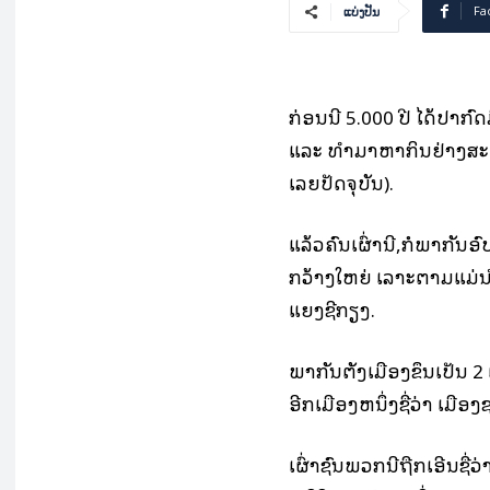
Fa
ແບ່ງປັນ
ກ່ອນນີ້ 5.000 ປີ ໄດ້ປາກົດມ
ແລະ ທໍາມາຫາກິນຢ່າງສະຫງ
ເລຍປັດຈຸບັນ).
ແລ້ວຄົນເຜົ່ານີ້,ກໍພາກັນອົ
ກວ້າງໃຫຍ່ ເລາະຕາມແມ່ນໍ້
ແຍງຊີກຽງ.
ພາກັນຕັ້ງເມືອງຂຶ້ນເປັນ 2 ເ
ອີກເມືອງຫນຶ່ງຊື່ວ່າ ເມືອ
ເຜົ່າຊົນພວກນີ້ຖືກເອີ້ນຊື່ວ