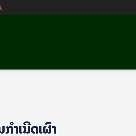
່ອນກໍາເນີດເຜົ່າ