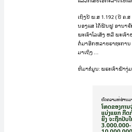
ແລ້ວກໍເສຍເອກະລາດໃຫ້ແກ່
ເຖິງປີ ພ.ສ 1.192 ( ປີ ຄ
ນອງແສ ໄດ້ຟື້ນຟູ ອານາຈັ
ພະເຈົ້າໂລເສັງ ຫລື ພະເຈ
ຕໍ່ມາອີກຫລາຍຣາຊະການ ແຕ່.
ມາເຖິງ …
ທີ່​ມາ​ຂໍ້​ມູນ: ພ​ຣະ​ເຈົ້າ​ຟ້າ​
ບົດ​ຄວາມ​ທີ່​ຜ່ານ​ມ
ໂທດ​ຂອງ​ການ
ແບ່ງ​ແຍກ ກີດ​ກັ
ຍິງ​ ຈະ​ຖືກປັບ
3.000.000-
10.000.000 