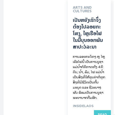
ARTS AND
CULTURES
ເປັນ​ຫຍັງ​ເຮົາ​ຈຶ່ງ​
ຕ້ອງ​ໄປລອຍ​ກະ​
ໂທງ, ໄຫຼ​ເຮືອ​ໄຟ
ໃນ​ມື້​​ບຸນ​ອອກ​ພັນ​
ສາ​ປະ​ວໍ​ລະ​ນາ
ການລອຍ​ກະ​ໂທງ ຫຼື ໄຫຼ
ເຮືອໄຟນີ້ ເປັນການບູຊາ
ແມ່ນໍ້າກໍຄືທາດທັງ 4 ຄື:
ດິນ, ນໍ້າ, ລົມ, ໄຟ ແມ່ນໍ້າ
ເປັນສິ່ງທີ່ໃຫ້ຄຸນຄ່າຕໍ່ທຸກ
ສິ່ງທີ່ມີຊີວິດເປັນຕົ້ນ
ມະນຸດ ແລະ ຊີວະນາໆ
ພັນ ພ້ອມເປັນການບູຊາ
ພະຍານາກຕື່ມອີກ.
INSIDELAOS
READ