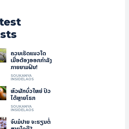
test
sts
ຄວນເຮັດແນວໃດ
ເມື່ອຕ້ອງອອກກຳລັງ
ກາຍຍາມຝົນ!
SOUKANYA
INSIDELAOS
ຫົວຜັກບົ່ວໃຫຍ່ ປົວ
ໄດ້ຫຼາຍໂຣກ
SOUKANYA
INSIDELAOS
ຈົບມໍປາຍ ຈະຮຽນຕໍ່
ສາຍໃດດີ?