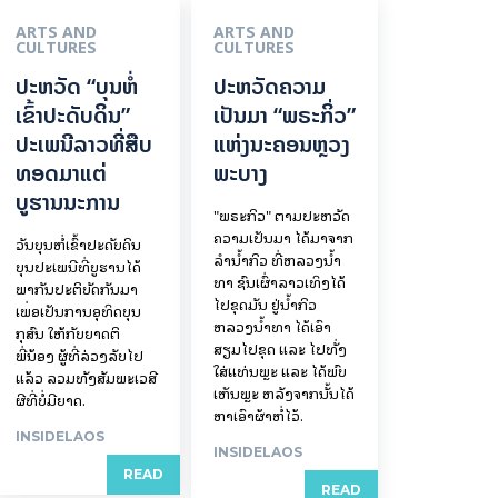
ARTS AND
ARTS AND
CULTURES
CULTURES
ປະຫວັດ “ບຸນຫໍ່
ປະຫວັດຄວາມ
ເຂົ້າປະດັບດິນ”
ເປັນມາ “ພຣະກິ່ວ”
ປະເພນີລາວທີ່ສືບ
ແຫ່ງນະຄອນຫຼວງ
ທອດມາແຕ່
ພະບາງ
ບູຮານນະການ
"ພຣະກິວ" ຕາມປະຫວັດ
ຄວາມເປັນມາ ໄດ້ມາຈາກ
ວັນບຸນຫໍ່ເຂົ້າປະດັບດິນ
ລຳນ້ຳກິວ ທີ່ຫລວງນ້ຳ
ບຸນປະເພນີທີ່ບູຮານໄດ້
ທາ ຊົນເຜົ່າລາວເທິງໄດ້
ພາກັນປະຕິບັດກັນມາ
ໄປຂຸດມັນ ຢູ່ນ້ຳກິວ
ເພື່ອເປັນການອຸທິດບຸນ
ຫລວງນ້ຳທາ ໄດ້ເອົາ
ກຸສົນ ໃຫ້ກັບຍາດຕິ
ສຽມໄປຂຸດ ແລະ ໄປທັ່ງ
ພີ່ນ້ອງ ຜູ້ທີ່ລ່ວງລັບໄປ
ໃສ່ແທ່ນພຼະ ແລະ ໄດ້ພົບ
ແລ້ວ ລວມທັງສັມພະເວສີ
ເຫັນພຼະ ຫລັງຈາກນັ້ນໄດ້
ຜີທີ່ບໍ່ມີຍາດ.
ຫາເອົາຜ້າຫໍ່ໄວ້.
INSIDELAOS
INSIDELAOS
READ
READ