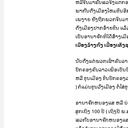
ຫລືຈີນມາຮົບເຣວຈິ່ງແຕກອ
ພາກັນຕັ້ງເມືອງໃຫມຂຶ້ນອີກ
ເພງາຍ ຍັງຖືກພວກຈີນມາຮ
ຕັ້ງເມືອງປາກອ້າຍຂຶ້ນ ແລ
ເປັນອານາຈັກທີ່ໄດ້ສ້າງເມືອ
ເມືອງລ້າງກົງ ເມື່ອງເທັງຊ
ນັບຕັ້ງແຕ່ພວກເຜົ່າຄົນລາ
ປົກຄອງຄົນລາວເພື່ອເປັນປຶກ
ຫລື ຂຸນເມືອງ ຂຶ້ນປົກຄອງລ
) ກໍແມ່ນຂຸນວັງເມືອງ ຕໍ່ໃສ່
ອານາຈັກຫນອງແສ ຫລື ນ່ານເຈ
ສຸກເຖິງ 100 ປີ ( ເຖິງປີ ພ
ເຮວກັບອານາຈັກຫນອງແສ ອ