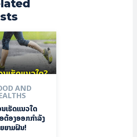
lated
sts
OOD AND
EALTHS
ວນເຮັດແນວໃດ
ື່ອຕ້ອງອອກກຳລັງ
ຍຍາມຝົນ!