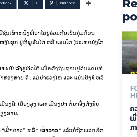
Re
cebook
X
Pinterest
po
ີຊົນເຜົ່າຫນຶ່ງທີ່ອາໄສຢູ່ຮ່ວມ​ກັນເປັນກຸ່ມກ້ອນ
ົບສຸກ ຢູ່ທີ່​ພູອັນໄຕ ຫລື ແອນໂຕ (ປະເທດມົງໂກ
ບພະຍົບລົງສູ່ທິດໃຕ້ ເພື່ອຕັ້ງຖິ່ນຖານຢູ່ດິນແດນທີ່
າສອງສາຍ ຄື : ແມ່ນ້ຳຮວງໂຫ ແລະ ແມ່ນຢັ້ງຈື ຫລື
F
H
ມືອງຄື: ເມືອງລຸງ ແລະ ເມືອງປາ ຕໍ່ມາຈິ່ງຕັ້ງຂຶ້ນ
ຄ
ງຊຽງອານ.
ເມ
ກາ
່າ “ເຜົ່າດາວ” ຫລື “
ເຜົ່າລາວ
” ແລ້ວກໍ່ຖືກພວກເຈ້ກ