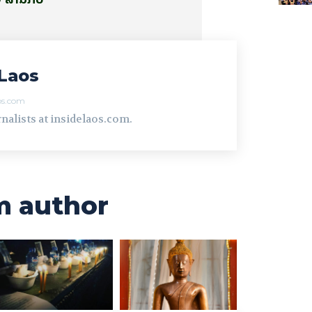
Laos
aos.com
nalists at insidelaos.com.
m author