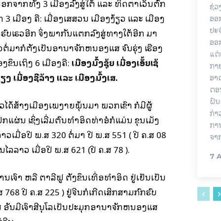
ອກຈາກທັງ 3 ເມືອງລົງສູ່ໃຕ້ ແລະ ທິດຕາເວັນຕົກ
ຊ່ວ
 3 ເມືອງ ຄື: ເມື່ອງເສສວນ ເມືອງງ້ຽວ ແລະ ເມືອງ
ອອກ
ປະ
ົບເຣວອີກ ຈິ່ງພາກັນແຕກລົງສູ່ທາງໃຕ້ອີກ ມາ
ອອ
້ວຕໍ່ມາກໍຕັ້ງເປັນອານາຈັກຫນອງແສ ຈົນຮຸ່ງ ເຮືອງ
ແຕ່
ງຂຶ້ນເຖິງ 6 ເມືອງຄື:
ເມືອງມົ້ງຊຸ້ຍ ເມື່ອງເອັ້ຍເຊ້
ກາຍ
ຽງ ເມື່ອງຊີລ້າງ ແລະ ເມືອງມົ້ງເສ.
ອາດ
ຕອນ
ຝົນ
ວໄດ້ສ້າງເມືອງເພງາຍພຸ້ນມາ ພວກເຂົາ ກໍມີຜູ້
ກ່າ
ແຜ່ນ ເຊິ່ງເລີ່ມຕົ້ນທໍາອິດທ່າອໍກໍແມ່ນ ຂຸນເມັງ
ການ
າວເມື່ອປີ ພ.ສ 320 ຕໍ່ມາ ປີ ພ.ສ 551 ( ປີ ຄ.ສ 08
ຈາ
ຂຸນໄລລາວ ເມື່ອປີ ພ.ສ 621 (ປີ ຄ.ສ 78 ).
7 
ົ້າ ຫລື ຕາລີຟູ ຕັ້ງຂຶ້ນເທື່ອທໍາອິດ ຢູ່ເຢັນເປັນ
.ສ 768 ປີ ຄ.ສ 225 ) ຢູ່ຈີນກໍເກີດເສິກສາມກົກຮົບ
ັນມີເຈົ້າສີນຸໂລເປັນປະມຸກອານາຈັກຫນອງແສ