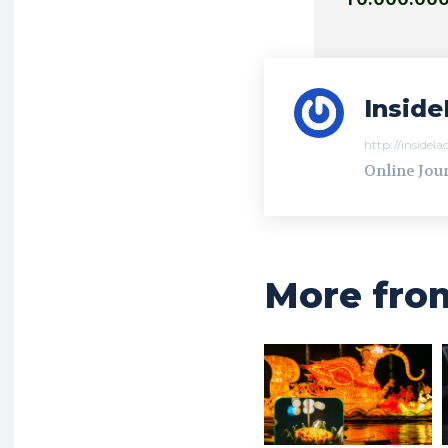
Inside
http://insidel
Online Jour
More fro