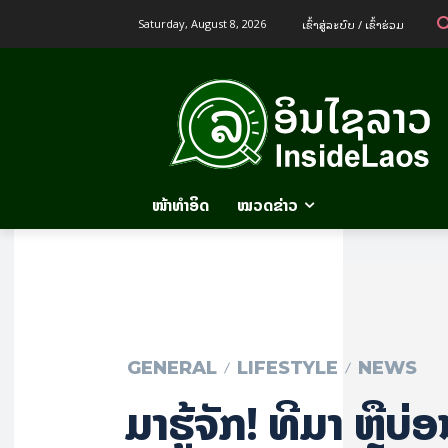
ເຂົ້າ​ສູ່​ລະ​ບົບ / ເຂົ້າ​ຮ່ວມ
Saturday, August 8, 2026
ໜ້າທຳອິດ
ໝວດຂ່າວ
GENERAL
LIFESTYLE
NEWS
​ມາ​ຮູ້​ຈັກ! ທີ່​ມາ ຫຼື​ບ