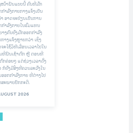
ງໜ້າຝົນແບບນີ້ ຄົນທີ່ມັກ
ກຳລັງກາຍກາງແຈ້ງເປັນ
ຈຳ ອາດຈະປ່ຽນເປັນການ
ກກຳລັງກາຍໃນຮົ່ມແທນ
ບາງຄົນຍັງມັກອອກກຳລັງ
ກາງແຈ້ງຫຼາຍກວ່າ ເຊິ່ງ
ຈະໃຊ້ວິທີເລື່ອນເວລາໄປໃນ
ທີ່ຝົນເຊົາຕົກ ຫຼື ຕອນທີ່
ຕົກຄ່ອຍໆ ແຕ່ຊ່ວງເວລາດັ່ງ
ວ ກໍຍັງມີສິ່ງທີ່ຄວນລະວັງໃນ
ອອກກຳລັງກາຍ ທີ່ຕ່າງໄປ
ກສະພາບປົກກະຕິ.
AUGUST 2026